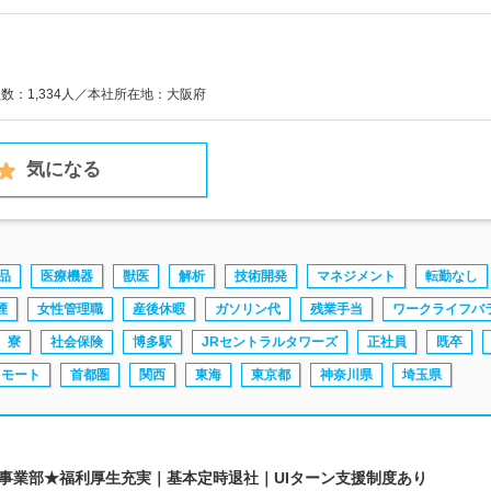
員数：1,334人／本社所在地：大阪府
気になる
品
医療機器
獣医
解析
技術開発
マネジメント
転勤なし
煙
女性管理職
産後休暇
ガソリン代
残業手当
ワークライフバ
寮
社会保険
博多駅
JRセントラルタワーズ
正社員
既卒
リモート
首都圏
関西
東海
東京都
神奈川県
埼玉県
&D事業部★福利厚生充実｜基本定時退社｜UIターン支援制度あり