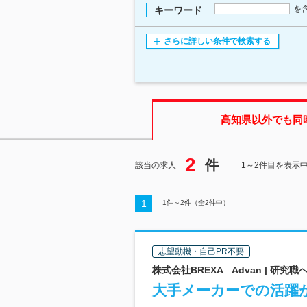
を
キーワード
さらに詳しい条件で検索する
高知県
以外でも同
2
件
該当の求人
1～2件目を表示
1
1
件～
2
件（全
2
件中）
志望動機・自己PR不要
株式会社BREXA Advan | 研
大手メーカーでの活躍が