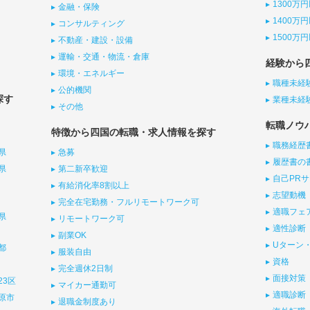
1300万
金融・保険
1400万
コンサルティング
1500万
不動産・建設・設備
運輸・交通・物流・倉庫
経験から
環境・エネルギー
職種未経
公的機関
探す
業種未経
その他
転職ノウ
特徴から四国の転職・求人情報を探す
職務経歴
県
急募
履歴書の
県
第二新卒歓迎
自己PR
有給消化率8割以上
志望動機
完全在宅勤務・フルリモートワーク可
適職フェ
県
リモートワーク可
適性診断
副業OK
Uターン・
都
服装自由
資格
完全週休2日制
面接対策
23区
マイカー通勤可
適職診断
原市
退職金制度あり