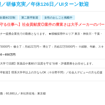
／研修充実／年休126日／UIターン歓迎
全週休2日制
第二新卒歓迎
女性のおしごと掲載中
守る仕事へ】社会貢献度◎案件の豊富さは大手メーカーのパー
ナー提携企業先での勤務となります。 ★積極採用中エリア 東京・神奈川・千葉・
5000円～ 修士了：月給22万円～ 博士了：月給22万5000円～ ※経験、年齢、スキ
50～650万円
大学で活躍】医薬品や素材の“品質を守る”分析・評価業務をお任せします。
卒歓迎】理系大学卒以上の方ならOK（※分野不問）／社会人デビューの方も応援
員数：60,880人／本社所在地：東京都