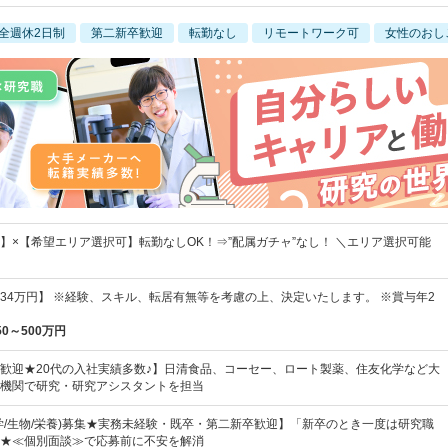
全週休2日制
第二新卒歓迎
転勤なし
リモートワーク可
女性のおし
】×【希望エリア選択可】転勤なしOK！⇒”配属ガチャ”なし！ ＼エリア選択可能
円～34万円】 ※経験、スキル、転居有無等を考慮の上、決定いたします。 ※賞与年2
50～500万円
歓迎★20代の入社実績多数♪】日清食品、コーセー、ロート製薬、住友化学など大
機関で研究・研究アシスタントを担当
学/生物/栄養)募集★実務未経験・既卒・第二新卒歓迎】「新卒のとき一度は研究職
★≪個別面談≫で応募前に不安を解消