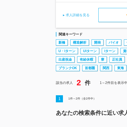
求人詳細を見る
関連キーワード
新橋
構造解析
開発
バイオ
U・Iターン
UIターン
Iターン
資
出産祝金
有給休暇
寮
正社員
ブランクOK
首都圏
関西
東海
2
件
該当の求人
1～2件目を表示
1
1
件～
2
件（全
2
件中）
あなたの検索条件に近い求