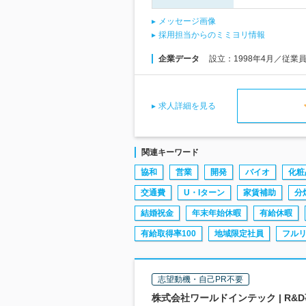
メッセージ画像
採用担当からのミミヨリ情報
企業データ
設立：1998年4月／従業
求人詳細を見る
関連キーワード
協和
営業
開発
バイオ
化粧
交通費
U・Iターン
家賃補助
分
結婚祝金
年末年始休暇
有給休暇
有給取得率100
地域限定社員
フル
志望動機・自己PR不要
株式会社ワールドインテック | R