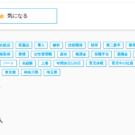
気になる
化粧品
医薬品
導入
解析
技術開発
採用
第二新卒
業
格取得
禁煙
女性管理職
産休
報奨金
役職手当
退職金
パート
未経験
上場
年間休日120日
育児休暇
育児中の社員
東京都
神奈川県
埼玉県
中
人