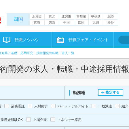
北海道
東北
北関東
首都圏
甲信越
北陸
四国
東海
関西
中国
四国
九州
海外
転職ノウハウ
転職フェア・イベント
高知県／基礎・応用研究・技術開発の転職・求人一覧
技術開発の求人・転職・中途採用情
勤務地
指定する
員
業務委託
人材紹介
パート・アルバイト
一般派遣
紹介
業種未経験OK
上場企業
マネジャー採用