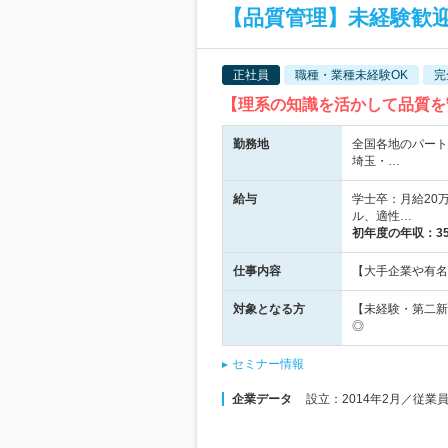
【品質管理】未経験歓迎
正社員
職種・業種未経験OK
完
【理系の知識を活かして品質を
勤務地
全国各地のパート
埼玉・…
給与
学士卒：月給20万
ル、適性…
初年度の年収：
3
仕事内容
【大手企業や有名
対象となる方
【未経験・第二新
◎
セミナー情報
企業データ
設立：2014年2月／従業