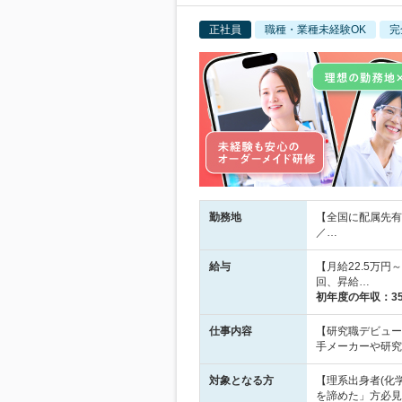
正社員
職種・業種未経験OK
完
勤務地
【全国に配属先有
／…
給与
【月給22.5万
回、昇給…
初年度の年収：
3
仕事内容
【研究職デビュー
手メーカーや研究
対象となる方
【理系出身者(化
を諦めた」方必見