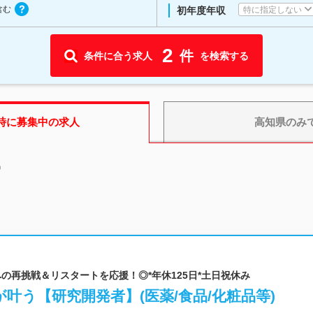
含む
特に指定しない
初年度年収
2
件
条件に合う求人
を検索する
時に募集中の求人
高知県
のみ
中
究職への再挑戦＆リスタートを応援！◎*年休125日*土日祝休み
叶う【研究開発者】(医薬/食品/化粧品等)