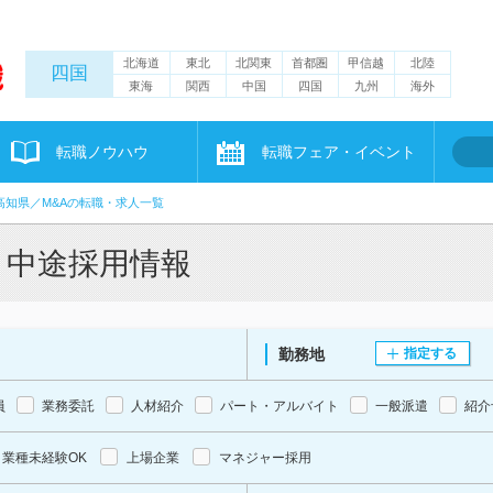
北海道
東北
北関東
首都圏
甲信越
北陸
四国
東海
関西
中国
四国
九州
海外
転職ノウハウ
転職フェア・イベント
高知県／M&Aの転職・求人一覧
・中途採用情報
勤務地
指定する
員
業務委託
人材紹介
パート・アルバイト
一般派遣
紹介
業種未経験OK
上場企業
マネジャー採用