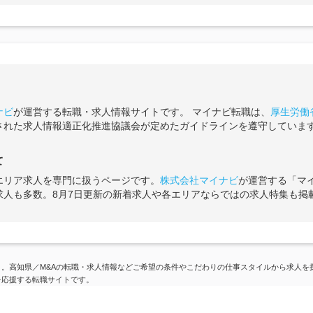
ナビ
が運営する転職・求人情報サイトです。 マイナビ転職は、
厚生労働
された求人情報適正化推進協議会が定めたガイドラインを遵守していま
て
エリア求人を専門に扱うページです。
株式会社マイナビ
が運営する「マ
求人も多数。8月7日更新の新着求人や各エリアならではの求人特集も掲
。高知県／M&Aの転職・求人情報などご希望の条件やこだわりの仕事スタイルから求人を
を応援する転職サイトです。