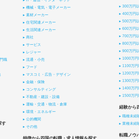
IT・通信・インターネット
300万円
機械・電気・電子メーカー
400万円
素材メーカー
500万円
住宅関連メーカー
600万円
生活関連メーカー
700万円
商社
800万円
サービス
900万円
レジャー
1000万
門職
流通・小売
1100万
フード
1200万
他
マスコミ・広告・デザイン
1300万
金融・保険
1400万
コンサルティング
1500万
不動産・建設・設備
運輸・交通・物流・倉庫
経験から
環境・エネルギー
職種未経
公的機関
探す
業種未経
その他
転職ノウ
特徴から四国の転職・求人情報を探す