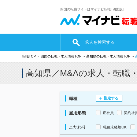
四国の転職サイトはマイナビ転職 [四国版]
求人を検索する
転職TOP
四国の転職・求人情報TOP
高知県の転職・求人情報TOP
高知県／M&Aの求人・転職
職種
指定する
雇用形態
正社員
契約社
こだわり
職種未経験OK