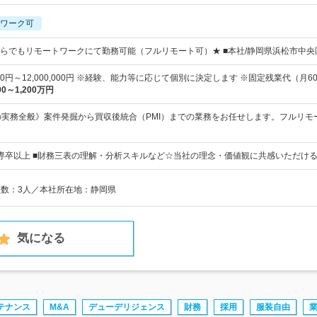
ワーク可
らでもリモートワークにて勤務可能（フルリモート可）★ ■本社/静岡県浜松市中央
000円～12,000,000円 ※経験、能力等に応じて個別に決定します ※固定残業代（月60
00～1,200万円
の実務全般》案件発掘から買収後統合（PMI）までの業務をお任せします。フルリ
専卒以上 ■財務三表の理解・分析スキルなど☆当社の理念・価値観に共感いただけ
業員数：3人／本社所在地：静岡県
気になる
テナンス
M&A
デューデリジェンス
財務
採用
服装自由