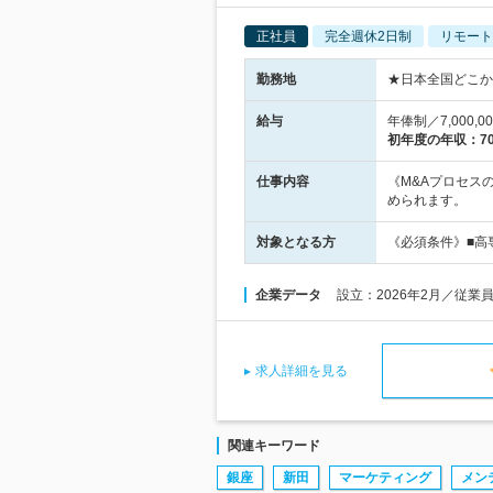
正社員
完全週休2日制
リモート
勤務地
★日本全国どこか
給与
年俸制／7,000,
初年度の年収：
7
仕事内容
《M&Aプロセス
められます。
対象となる方
《必須条件》■高
企業データ
設立：2026年2月／従
求人詳細を見る
関連キーワード
銀座
新田
マーケティング
メン