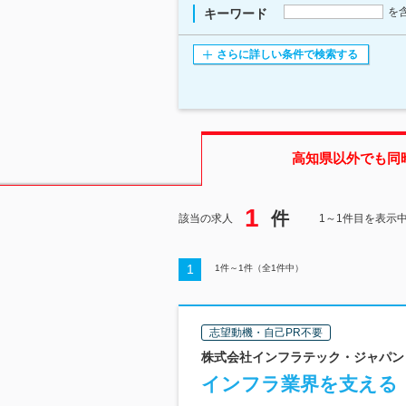
を
キーワード
さらに詳しい条件で検索する
高知県
以外でも同
1
件
該当の求人
1～1件目を表示
1
1
件～
1
件（全
1
件中）
志望動機・自己PR不要
株式会社インフラテック・ジャパン
インフラ業界を支える【