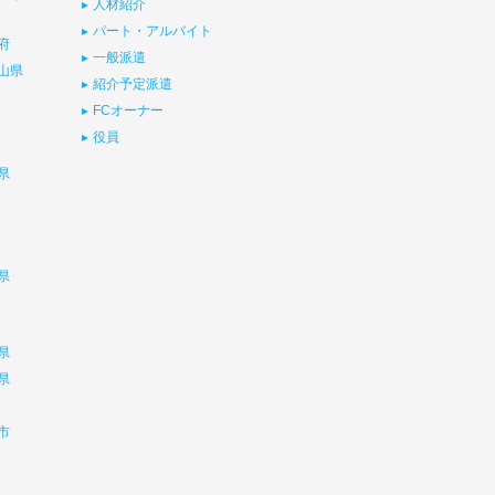
人材紹介
パート・アルバイト
府
一般派遣
山県
紹介予定派遣
FCオーナー
役員
県
県
県
県
市