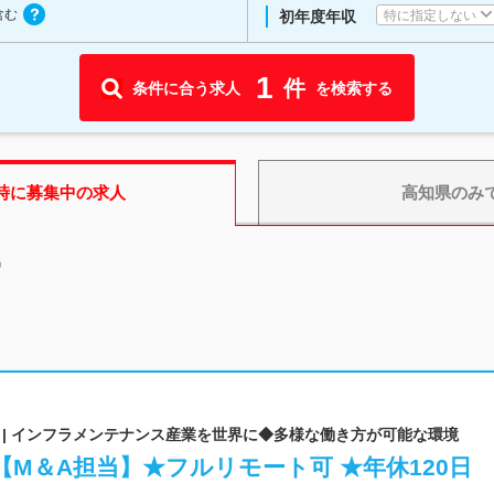
含む
特に指定しない
初年度年収
1
件
条件に合う求人
を検索する
時に募集中の求人
高知県
のみ
中
 | インフラメンテナンス産業を世界に◆多様な働き方が可能な環境
M＆A担当】★フルリモート可 ★年休120日