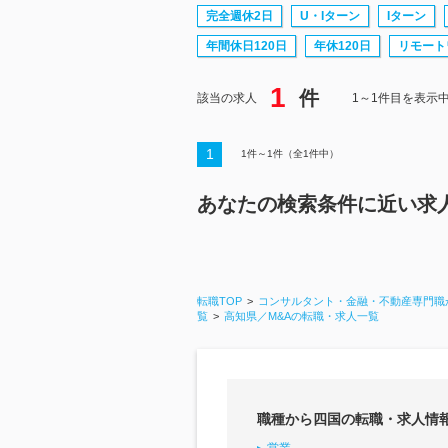
完全週休2日
U・Iターン
Iターン
年間休日120日
年休120日
リモート
1
件
該当の求人
1～1件目を表示
1
1
件～
1
件（全
1
件中）
あなたの検索条件に近い求
転職TOP
コンサルタント・金融・不動産専門職
覧
高知県／M&Aの転職・求人一覧
職種から四国の転職・求人情