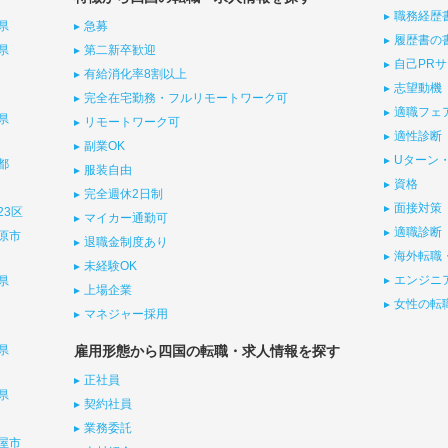
職務経歴
県
急募
履歴書の
県
第二新卒歓迎
自己PR
有給消化率8割以上
志望動機
完全在宅勤務・フルリモートワーク可
適職フェ
県
リモートワーク可
適性診断
副業OK
Uターン・
都
服装自由
資格
完全週休2日制
面接対策
23区
マイカー通勤可
適職診断
原市
退職金制度あり
海外転職
未経験OK
エンジニ
県
上場企業
女性の転
マネジャー採用
県
雇用形態から四国の転職・求人情報を探す
正社員
県
契約社員
業務委託
屋市