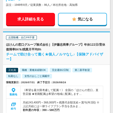
設立：1948年8月／従業員数：86人／本社所在地：高知県
求人詳細を見る
気になる
志望動機・自己PR不要
ほけんの窓口グループ株式会社 | 【伊藤忠商事グループ】年休122日/育休
復帰率84％/残業月平均9h
チームで助け合って働く★個人ノルマなし♪【保険アドバイザ
ー】
正社員
職種・業種未経験OK
完全週休2日制
第二新卒歓迎
転勤なし
女性のおしごと掲載中
情報更新日：2026/07/31 終了予定日：2026/08/24
《希望を最大限考慮して配属！》 全国の「ほけんの窓口」直
営店舗 ★初期配属は希望の地域に配属します…
勤務地
月給243,400円～368,000円＋残業代全額支給＋賞与(年2回) ※
上記月給には一律ライフプラン手当を含みま…
給与
初年度の年収：
390～580万円