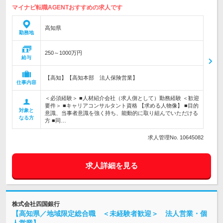
マイナビ転職AGENTおすすめの求人です
高知県
勤務地
250～1000万円
給与
【高知】【高知本部 法人保険営業】
仕事内容
＜必須経験＞ ■人材紹介会社（求人側として）勤務経験 ＜歓迎
要件＞ ■キャリアコンサルタント資格 【求める人物像】 ■目的
対象と
意識、当事者意識を強く持ち、能動的に取り組んでいただける
なる方
方 ■同…
求人管理No. 10645082
求人詳細を見る
株式会社四国銀行
【高知県／地域限定総合職 ＜未経験者歓迎＞ 法人営業・個