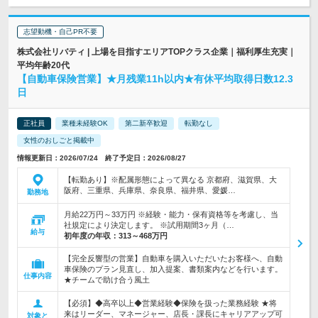
志望動機・自己PR不要
株式会社リバティ | 上場を目指すエリアTOPクラス企業｜福利厚生充実｜
平均年齢20代
【自動車保険営業】★月残業11h以内★有休平均取得日数12.3
日
正社員
業種未経験OK
第二新卒歓迎
転勤なし
女性のおしごと掲載中
情報更新日：2026/07/24 終了予定日：2026/08/27
【転勤あり】※配属形態によって異なる 京都府、滋賀県、大
阪府、三重県、兵庫県、奈良県、福井県、愛媛…
勤務地
月給22万円～33万円 ※経験・能力・保有資格等を考慮し、当
社規定により決定します。 ※試用期間3ヶ月（…
給与
初年度の年収：
313～468万円
【完全反響型の営業】自動車を購入いただいたお客様へ、自動
車保険のプラン見直し、加入提案、書類案内などを行います。
仕事内容
★チームで助け合う風土
【必須】◆高卒以上◆営業経験◆保険を扱った業務経験 ★将
来はリーダー、マネージャー、店長・課長にキャリアアップ可
対象と