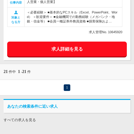
人営業・個人営業】
仕事内容
＜必要経験＞ ■基本的なPCスキル（Excel、PowerPoint、Wor
d） ＜歓迎要件＞ ■金融機関での勤務経験（メガバンク・地
対象と
銀・信金等） ■会員一種証券外務員資格 ■損害保険およ…
なる方
求人管理No. 10645920
求人詳細を見る
21
1
21
件中
-
件
1
あなたの検索条件に近い求人
すべての求人を見る