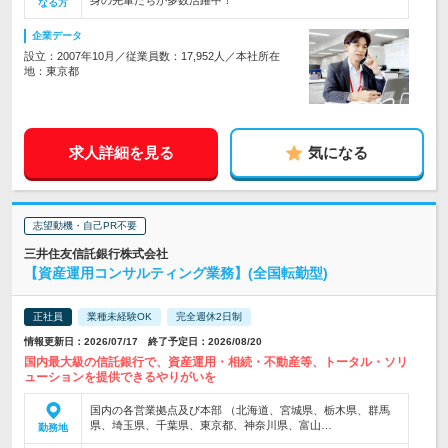
身の先輩たちが多数活躍中！
なる方
企業データ
設立：2007年10月／従業員数：17,952人／本社所在
地：東京都
求人詳細を見る
気になる
志望動機・自己PR不要
三井住友信託銀行株式会社
【資産運用コンサルティング業務】(全国転勤型)
正社員
業種未経験OK
完全週休2日制
情報更新日：2026/07/17 終了予定日：2026/08/20
国内最大級の信託銀行で、資産運用・相続・不動産等、トータル・ソリ
ューションを提供できるやりがいを
国内の各営業拠点及び本部 （北海道、宮城県、栃木県、群馬
県、埼玉県、千葉県、東京都、神奈川県、富山…
勤務地