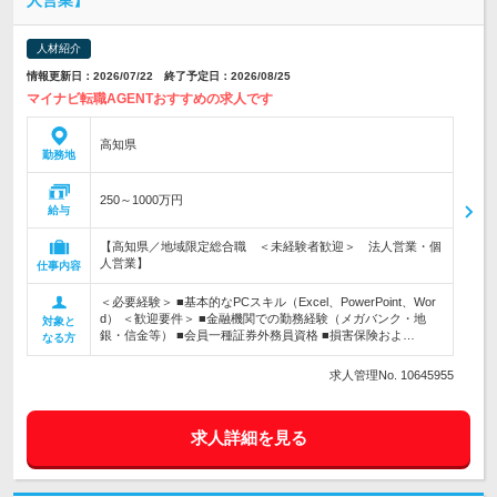
人営業】
人材紹介
情報更新日：2026/07/22 終了予定日：2026/08/25
マイナビ転職AGENTおすすめの求人です
高知県
勤務地
250～1000万円
給与
【高知県／地域限定総合職 ＜未経験者歓迎＞ 法人営業・個
人営業】
仕事内容
＜必要経験＞ ■基本的なPCスキル（Excel、PowerPoint、Wor
d） ＜歓迎要件＞ ■金融機関での勤務経験（メガバンク・地
対象と
銀・信金等） ■会員一種証券外務員資格 ■損害保険およ…
なる方
求人管理No. 10645955
求人詳細を見る