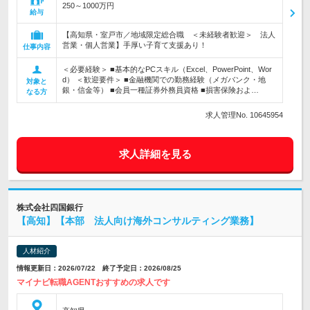
250～1000万円
給与
【高知県・室戸市／地域限定総合職 ＜未経験者歓迎＞ 法人
営業・個人営業】手厚い子育て支援あり！
仕事内容
＜必要経験＞ ■基本的なPCスキル（Excel、PowerPoint、Wor
d） ＜歓迎要件＞ ■金融機関での勤務経験（メガバンク・地
対象と
銀・信金等） ■会員一種証券外務員資格 ■損害保険およ…
なる方
求人管理No. 10645954
求人詳細を見る
株式会社四国銀行
【高知】【本部 法人向け海外コンサルティング業務】
人材紹介
情報更新日：2026/07/22 終了予定日：2026/08/25
マイナビ転職AGENTおすすめの求人です