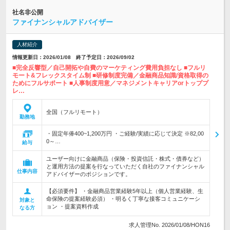
社名非公開
ファイナンシャルアドバイザー
人材紹介
情報更新日：2026/01/08 終了予定日：2026/09/02
■完全反響型／自己開拓や自費のマーケティング費用負担なし ■フルリ
モート&フレックスタイム制 ■研修制度完備／金融商品知識/資格取得の
ためにフルサポート ■人事制度用意／マネジメントキャリアorトッププ
レ…
全国（フルリモート）
勤務地
・固定年俸400~1,200万円 ・ご経験/実績に応じて決定 ※82,00
0～…
給与
ユーザー向けに金融商品（保険・投資信託・株式・債券など）
と運用方法の提案を行なっていただく自社のファイナンシャル
仕事内容
アドバイザーのポジションです。
【必須要件】 ・金融商品営業経験5年以上（個人営業経験、生
命保険の提案経験必須） ・明るく丁寧な接客コミュニケーシ
対象と
ョン ・提案資料作成
なる方
求人管理No. 2026/01/08/HON16