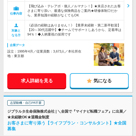
【飛び込み・テレアポ・個人ノルマナシ！】★来店されたお客
さまに寄り添い、最適な保険商品をご案内★研修体制◎だか
仕事内容
ら、業界知識や経験がなくてもOK
《必須の経験はありません！》【業界未経験・第二新卒歓迎】
【20～30代活躍中】◆チームでサポートしあうから、定着率は
対象と
94％！◆人柄重視の採用です
なる方
企業データ
設立：1995年4月／従業員数：3,673人／本社所在
地：東京都
求人詳細を見る
気になる
志望動機・自己PR不要
ジブラルタ生命保険株式会社 | ＼全国で『マイナビ転職フェア』に出展／
★未経験OK★退職金制度
お客さまに寄り添う【ライフプラン・コンサルタント】★全国
募集