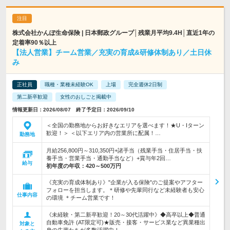
株式会社かんぽ生命保険 | 日本郵政グループ│残業月平均9.4H│直近1年の
定着率90％以上
【法人営業】チーム営業／充実の育成&研修体制あり／土日休
み
正社員
職種・業種未経験OK
上場
完全週休2日制
第二新卒歓迎
女性のおしごと掲載中
情報更新日：2026/08/07 終了予定日：2026/09/10
＜全国の勤務地からお好きなエリアを選べます！★U・Iターン
歓迎！＞ ＜以下エリア内の営業所に配属！…
勤務地
月給256,800円～310,350円+諸手当（残業手当・住居手当・扶
養手当・営業手当・通勤手当など）+賞与年2回…
給与
初年度の年収：
420～500万円
《充実の育成体制あり》"企業が入る保険"のご提案やアフター
フォローを担当します。＊研修や先輩同行など未経験者も安心
仕事内容
の環境 ＊チーム営業です！
《未経験・第二新卒歓迎！20～30代活躍中》◆高卒以上◆普通
自動車免許 (AT限定可)★販売・接客・サービス業など異業種出
対象と