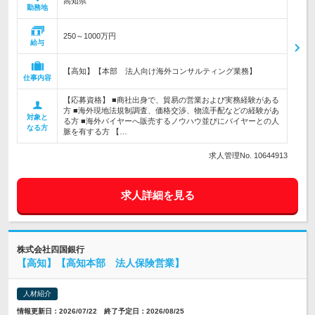
高知県
勤務地
250～1000万円
給与
【高知】【本部 法人向け海外コンサルティング業務】
仕事内容
【応募資格】 ■商社出身で、貿易の営業および実務経験がある
方 ■海外現地法規制調査、価格交渉、物流手配などの経験があ
対象と
る方 ■海外バイヤーへ販売するノウハウ並びにバイヤーとの人
なる方
脈を有する方 【…
求人管理No. 10644913
求人詳細を見る
株式会社四国銀行
【高知】【高知本部 法人保険営業】
人材紹介
情報更新日：2026/07/22 終了予定日：2026/08/25