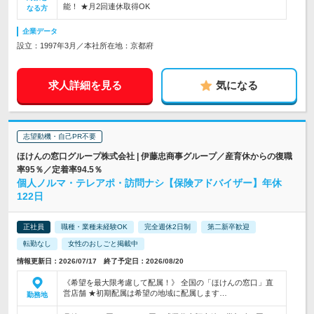
能！ ★月2回連休取得OK
なる方
企業データ
設立：1997年3月／本社所在地：京都府
求人詳細を見る
気になる
志望動機・自己PR不要
ほけんの窓口グループ株式会社 | 伊藤忠商事グループ／産育休からの復職
率95％／定着率94.5％
個人ノルマ・テレアポ・訪問ナシ【保険アドバイザー】年休
122日
正社員
職種・業種未経験OK
完全週休2日制
第二新卒歓迎
転勤なし
女性のおしごと掲載中
情報更新日：2026/07/17 終了予定日：2026/08/20
《希望を最大限考慮して配属！》 全国の「ほけんの窓口」直
営店舗 ★初期配属は希望の地域に配属します…
勤務地