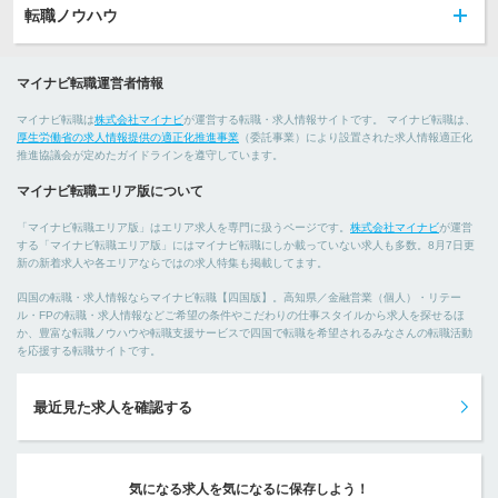
転職ノウハウ
マイナビ転職運営者情報
マイナビ転職は
株式会社マイナビ
が運営する転職・求人情報サイトです。 マイナビ転職は、
厚生労働省の求人情報提供の適正化推進事業
（委託事業）により設置された求人情報適正化
推進協議会が定めたガイドラインを遵守しています。
マイナビ転職エリア版について
「マイナビ転職エリア版」はエリア求人を専門に扱うページです。
株式会社マイナビ
が運営
する「マイナビ転職エリア版」にはマイナビ転職にしか載っていない求人も多数。8月7日更
新の新着求人や各エリアならではの求人特集も掲載してます。
四国の転職・求人情報ならマイナビ転職【四国版】。高知県／金融営業（個人）・リテー
ル・FPの転職・求人情報などご希望の条件やこだわりの仕事スタイルから求人を探せるほ
か、豊富な転職ノウハウや転職支援サービスで四国で転職を希望されるみなさんの転職活動
を応援する転職サイトです。
最近見た求人を確認する
気になる求人を気になるに保存しよう！