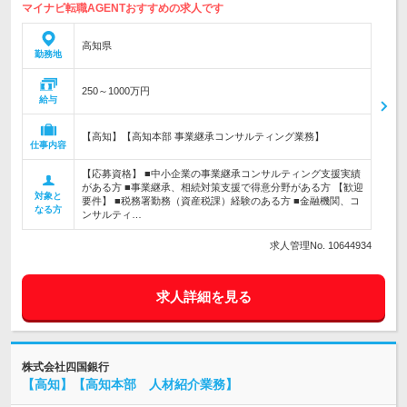
マイナビ転職AGENTおすすめの求人です
高知県
勤務地
250～1000万円
給与
【高知】【高知本部 事業継承コンサルティング業務】
仕事内容
【応募資格】 ■中小企業の事業継承コンサルティング支援実績
がある方 ■事業継承、相続対策支援で得意分野がある方 【歓迎
対象と
要件】 ■税務署勤務（資産税課）経験のある方 ■金融機関、コ
なる方
ンサルティ…
求人管理No. 10644934
求人詳細を見る
株式会社四国銀行
【高知】【高知本部 人材紹介業務】