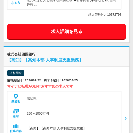
販売職など人と接する業務経験 ◆有形商材(車/家など)の営業
なる方
経験 …
求人管理No. 10372798
求人詳細を見る
株式会社四国銀行
【高知】【高知本部 人事制度支援業務】
人材紹介
情報更新日：2026/07/22 終了予定日：2026/08/25
マイナビ転職AGENTおすすめの求人です
高知県
勤務地
250～1000万円
給与
【高知】【高知本部 人事制度支援業務】
仕事内容