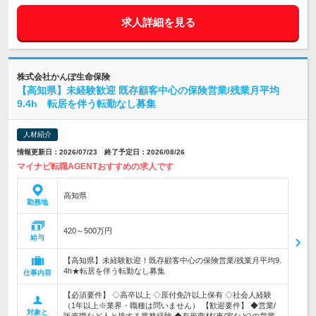
求人詳細を見る
株式会社かんぽ生命保険
【高知県】未経験歓迎 既存顧客中心の保険営業/残業月平均
9.4h 転居を伴う転勤なし募集
人材紹介
情報更新日：2026/07/23 終了予定日：2026/08/26
マイナビ転職AGENTおすすめの求人です
高知県
勤務地
420～500万円
給与
【高知県】未経験歓迎！既存顧客中心の保険営業/残業月平均9.
4h★転居を伴う転勤なし募集
仕事内容
【必須要件】 ◇高卒以上 ◇原付免許以上保有 ◇社会人経験
（1年以上※業界・職種は問いません） 【歓迎要件】 ◆営業/
対象と