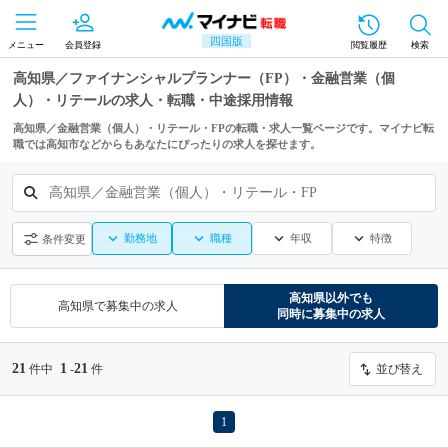
四国版
メニュー
会員登録
閲覧履歴
検索
高知県／ファイナンシャルプランナー（FP）・金融営業（個
人）・リテールの求人・転職・中途採用情報
高知県／金融営業（個人）・リテール・FPの転職・求人一覧ページです。マイナビ転
職では高知市などからもあなたにぴったりの求人を探せます。
高知県／金融営業（個人）・リテール・FP
勤務地
職種
年収
特徴
条件変更
高知県
以外でも
高知県
で募集中の求人
同時に募集中の求人
21
1
21
件中
-
件
並び替え
1