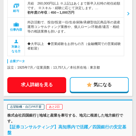
月給 260,000円以上 ※上記はあくまで新卒入社時の初任給額
です。 ※スキル・経験に応じて決定します。…
給与
初年度の年収：
450～1,000万円
外訪活動で、投信/投資一任/生命保険/承継型信託商品等の資産
運用コンサルティング業務や、個人ローン/不動産/遺言・相続
仕事内容
等の相談業務も担います。
◆大卒以上 ◆営業経験をお持ちの方（金融機関での営業経験
対象と
者歓迎）
なる方
企業データ
設立：1925年7月／従業員数：13,757人／本社所在地：東京都
求人詳細を見る
気になる
志望動機・自己PR不要
あと2日
株式会社四国銀行 | 地域と産業を牽引する、地元に根差した地方銀行で
す。
【証券コンサルティング】高知県内で活躍／四国銀行の安定基
盤