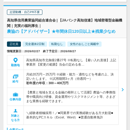
志望動機・自己PR不要
高知県信用農業協同組合連合会 | 【JAバンク高知信連】地域密着型金融機
関｜充実の福利厚生｜
農協の【アドバイザー】★年間休日120日以上★残業少なめ
正社員
完全週休2日制
転勤なし
女性のおしごと掲載中
情報更新日：2026/02/27 終了予定日：2026/08/27
高知県高知市北御座2番27号 ※転勤なし 【雇い入れ直後】上記
事業所 【変更の範囲】当会の定める各…
勤務地
月給20万円～25万円 ※経験・能力・適性などを考慮の上、決
定いたします。 ※試用期間3ヶ月（待遇同一）
給与
初年度の年収：
300～400万円
【農業と地域を支える金融の根幹として活躍】農協ヘの事務指
導や職員向け研修、資金運用やリスクマネジメント等、さまざ
仕事内容
まな業務を経験できます。
＼経験者積極採用！／■同業界での実務経験がある方大歓迎■
対象と
基本的なPCスキル（Excel、Word） ■普通自動車免許
なる方
企業データ