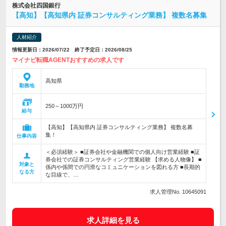
株式会社四国銀行
【高知】【高知県内 証券コンサルティング業務】 複数名募集
人材紹介
情報更新日：2026/07/22 終了予定日：2026/08/25
マイナビ転職AGENTおすすめの求人です
高知県
勤務地
250～1000万円
給与
【高知】【高知県内 証券コンサルティング業務】 複数名募
集！
仕事内容
＜必須経験＞ ■証券会社や金融機関での個人向け営業経験 ■証
券会社での証券コンサルティング営業経験 【求める人物像】 ■
対象と
係内や係間での円滑なコミュニケーションを図れる方 ■長期的
なる方
な目線で、…
求人管理No. 10645091
求人詳細を見る