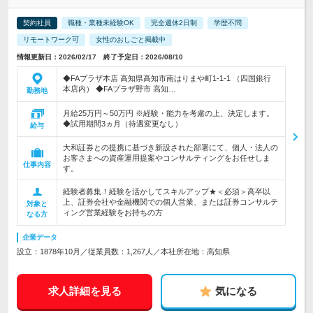
契約社員
職種・業種未経験OK
完全週休2日制
学歴不問
リモートワーク可
女性のおしごと掲載中
情報更新日：2026/02/17 終了予定日：2026/08/10
◆FAプラザ本店 高知県高知市南はりまや町1-1-1 （四国銀行
本店内） ◆FAプラザ野市 高知…
勤務地
月給25万円～50万円 ※経験・能力を考慮の上、決定します。
◆試用期間3ヵ月（待遇変更なし）
給与
大和証券との提携に基づき新設された部署にて、個人・法人の
お客さまへの資産運用提案やコンサルティングをお任せしま
仕事内容
す。
経験者募集！経験を活かしてスキルアップ★＜必須＞高卒以
上、証券会社や金融機関での個人営業、または証券コンサルテ
対象と
ィング営業経験をお持ちの方
なる方
企業データ
設立：1878年10月／従業員数：1,267人／本社所在地：高知県
求人詳細を見る
気になる