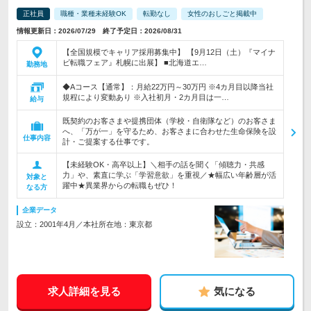
正社員
職種・業種未経験OK
転勤なし
女性のおしごと掲載中
情報更新日：2026/07/29 終了予定日：2026/08/31
【全国規模でキャリア採用募集中】 【9月12日（土）『マイナ
ビ転職フェア』札幌に出展】 ■北海道エ…
勤務地
◆Aコース【通常】：月給22万円～30万円 ※4カ月目以降当社
規程により変動あり ※入社初月・2カ月目は一…
給与
既契約のお客さまや提携団体（学校・自衛隊など）のお客さま
へ、「万が一」を守るため、お客さまに合わせた生命保険を設
仕事内容
計・ご提案する仕事です。
【未経験OK・高卒以上】＼相手の話を聞く「傾聴力・共感
力」や、素直に学ぶ「学習意欲」を重視／★幅広い年齢層が活
対象と
躍中★異業界からの転職もぜひ！
なる方
企業データ
設立：2001年4月／本社所在地：東京都
求人詳細を見る
気になる