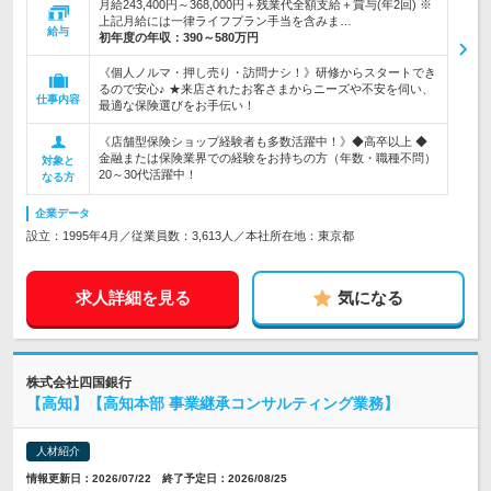
月給243,400円～368,000円＋残業代全額支給＋賞与(年2回) ※
上記月給には一律ライフプラン手当を含みま…
給与
初年度の年収：
390～580万円
《個人ノルマ・押し売り・訪問ナシ！》研修からスタートでき
るので安心♪ ★来店されたお客さまからニーズや不安を伺い、
仕事内容
最適な保険選びをお手伝い！
《店舗型保険ショップ経験者も多数活躍中！》◆高卒以上 ◆
金融または保険業界での経験をお持ちの方（年数・職種不問）
対象と
20～30代活躍中！
なる方
企業データ
設立：1995年4月／従業員数：3,613人／本社所在地：東京都
求人詳細を見る
気になる
株式会社四国銀行
【高知】【高知本部 事業継承コンサルティング業務】
人材紹介
情報更新日：2026/07/22 終了予定日：2026/08/25