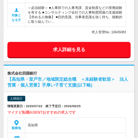
＜必須経験＞ ■人事部での人事考課、賃金制度などの実務経験
を有する ■コンサルティング会社での人事制度関連の支援経験
対象と
【求める人物像】 ■目的意識、当事者意識を強く持ち、能動的
なる方
に取り組んでい…
求人管理No. 10645083
求人詳細を見る
株式会社四国銀行
【高知県・室戸市／地域限定総合職 ＜未経験者歓迎＞ 法人
営業・個人営業】手厚い子育て支援(以下略)
人材紹介
情報更新日：2026/07/22 終了予定日：2026/08/25
マイナビ転職AGENTおすすめの求人です
高知県
勤務地