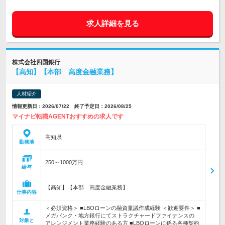
求人詳細を見る
株式会社四国銀行
【高知】【本部 高度金融業務】
人材紹介
情報更新日：2026/07/22 終了予定日：2026/08/25
マイナビ転職AGENTおすすめの求人です
高知県
勤務地
250～1000万円
給与
【高知】【本部 高度金融業務】
仕事内容
＜必須資格＞ ■LBOローンの融資稟議作成経験 ＜歓迎要件＞ ■
メガバンク・地方銀行にてストラクチャードファイナンスの
対象と
アレンジメント業務経験のある方 ■LBOローンに係る各種契約