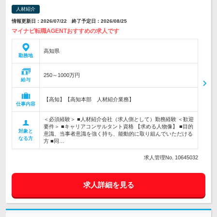
人材紹介
情報更新日：2026/07/22 終了予定日：2026/08/25
マイナビ転職AGENTおすすめの求人です
高知県
勤務地
250～1000万円
給与
【高知】【高知本部 人材紹介業務】
仕事内容
＜必須経験＞ ■人材紹介会社（求人側として）勤務経験 ＜歓迎
要件＞ ■キャリアコンサルタント資格 【求める人物像】 ■目的
対象と
意識、当事者意識を強く持ち、能動的に取り組んでいただける
なる方
方 ■同…
求人管理No. 10645032
求人詳細を見る