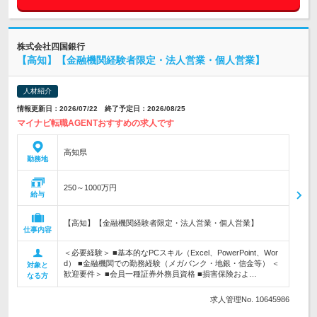
株式会社四国銀行
【高知】【金融機関経験者限定・法人営業・個人営業】
人材紹介
情報更新日：2026/07/22 終了予定日：2026/08/25
マイナビ転職AGENTおすすめの求人です
高知県
勤務地
250～1000万円
給与
【高知】【金融機関経験者限定・法人営業・個人営業】
仕事内容
＜必要経験＞ ■基本的なPCスキル（Excel、PowerPoint、Wor
d） ■金融機関での勤務経験（メガバンク・地銀・信金等） ＜
対象と
歓迎要件＞ ■会員一種証券外務員資格 ■損害保険およ…
なる方
求人管理No. 10645986