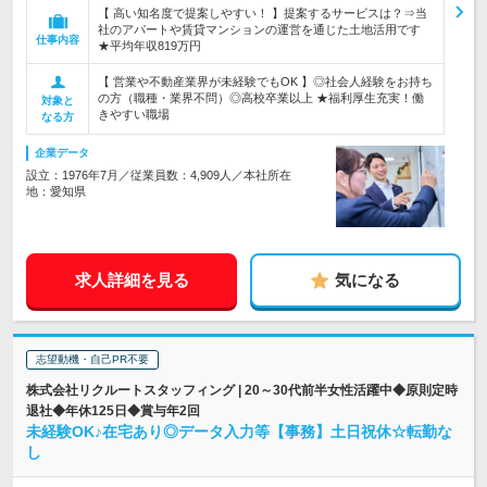
【 高い知名度で提案しやすい！ 】提案するサービスは？⇒当
社のアパートや賃貸マンションの運営を通じた土地活用です
仕事内容
★平均年収819万円
【 営業や不動産業界が未経験でもOK 】◎社会人経験をお持ち
の方（職種・業界不問）◎高校卒業以上 ★福利厚生充実！働
対象と
きやすい職場
なる方
企業データ
設立：1976年7月／従業員数：4,909人／本社所在
地：愛知県
求人詳細を見る
気になる
志望動機・自己PR不要
株式会社リクルートスタッフィング | 20～30代前半女性活躍中◆原則定時
退社◆年休125日◆賞与年2回
未経験OK♪在宅あり◎データ入力等【事務】土日祝休☆転勤な
し