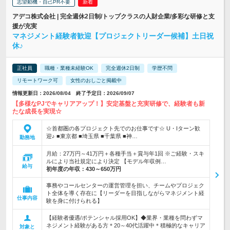
志望動機・自己PR不要
アデコ株式会社 | 完全週休2日制/トップクラスの人財企業/多彩な研修と支
援が充実
マネジメント経験者歓迎【プロジェクトリーダー候補】土日祝
休♪
正社員
職種・業種未経験OK
完全週休2日制
学歴不問
リモートワーク可
女性のおしごと掲載中
情報更新日：2026/08/04 終了予定日：2026/09/07
【多様なPJでキャリアアップ！】安定基盤と充実研修で、経験者も新
たな成長を実現☆
☆首都圏の各プロジェクト先でのお仕事です☆ U・Iターン歓
迎♪ ■東京都 ■埼玉県 ■千葉県 ■神…
勤務地
月給：27万円～41万円＋各種手当＋賞与年1回 ※ご経験・スキ
ルにより当社規定により決定 【モデル年収例…
給与
初年度の年収：
430～650万円
事務やコールセンターの運営管理を担い、チームやプロジェク
ト全体を導く存在に【リーダーを目指しながらマネジメント経
仕事内容
験を身に付けられる】
【経験者優遇/ポテンシャル採用OK】◆業界・業種を問わずマ
ネジメント経験がある方＊20～40代活躍中＊積極的なキャリア
対象と