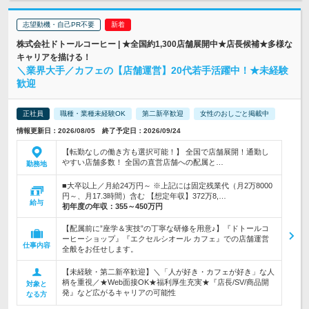
志望動機・自己PR不要
株式会社ドトールコーヒー | ★全国約1,300店舗展開中★店長候補★多様な
キャリアを描ける！
＼業界大手／カフェの【店舗運営】20代若手活躍中！★未経験
歓迎
正社員
職種・業種未経験OK
第二新卒歓迎
女性のおしごと掲載中
情報更新日：2026/08/05 終了予定日：2026/09/24
【転勤なしの働き方も選択可能！】 全国で店舗展開！通勤し
やすい店舗多数！ 全国の直営店舗への配属と…
勤務地
■大卒以上／月給24万円～ ※上記には固定残業代（月2万8000
円～、月17.3時間）含む 【想定年収】372万8,…
給与
初年度の年収：
355～450万円
【配属前に”座学＆実技”の丁寧な研修を用意♪】『ドトールコ
ーヒーショップ』『エクセルシオール カフェ』での店舗運営
仕事内容
全般をお任せします。
【未経験・第二新卒歓迎】＼「人が好き・カフェが好き」な人
柄を重視／★Web面接OK★福利厚生充実★『店長/SV/商品開
対象と
発』など広がるキャリアの可能性
なる方