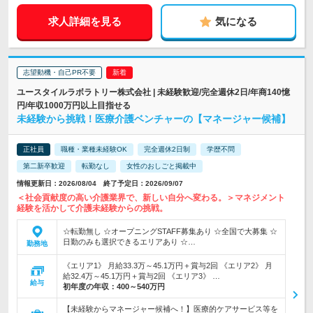
求人詳細を見る
気になる
志望動機・自己PR不要
ユースタイルラボラトリー株式会社 | 未経験歓迎/完全週休2日/年商140憶
円/年収1000万円以上目指せる
未経験から挑戦！医療介護ベンチャーの【マネージャー候補】
正社員
職種・業種未経験OK
完全週休2日制
学歴不問
第二新卒歓迎
転勤なし
女性のおしごと掲載中
情報更新日：2026/08/04 終了予定日：2026/09/07
＜社会貢献度の高い介護業界で、新しい自分へ変わる。＞マネジメント
経験を活かして介護未経験からの挑戦。
☆転勤無し ☆オープニングSTAFF募集あり ☆全国で大募集 ☆
日勤のみも選択できるエリアあり ☆…
勤務地
《エリア1》 月給33.3万～45.1万円＋賞与2回 《エリア2》 月
給32.4万～45.1万円＋賞与2回 《エリア3》 …
給与
初年度の年収：
400～540万円
【未経験からマネージャー候補へ！】医療的ケアサービス等を