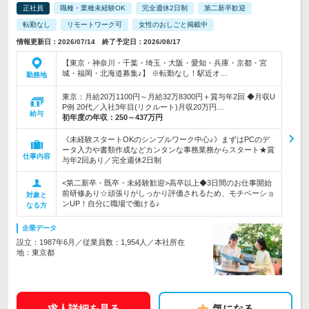
正社員
職種・業種未経験OK
完全週休2日制
第二新卒歓迎
転勤なし
リモートワーク可
女性のおしごと掲載中
情報更新日：2026/07/14 終了予定日：2026/08/17
【東京・神奈川・千葉・埼玉・大阪・愛知・兵庫・京都・宮
城・福岡・北海道募集♪】 ※転勤なし！駅近オ…
勤務地
東京：月給20万1100円～月給32万8300円＋賞与年2回 ◆月収U
P例 20代／入社3年目(リクルート)月収20万円…
給与
初年度の年収：
250～437万円
《未経験スタートOKのシンプルワーク中心♪》まずはPCのデ
ータ入力や書類作成などカンタンな事務業務からスタート★賞
仕事内容
与年2回あり／完全週休2日制
<第二新卒・既卒・未経験歓迎>高卒以上◆3日間のお仕事開始
前研修あり☆頑張りがしっかり評価されるため、モチベーショ
対象と
ンUP！自分に職場で働ける♪
なる方
企業データ
設立：1987年6月／従業員数：1,954人／本社所在
地：東京都
求人詳細を見る
気になる