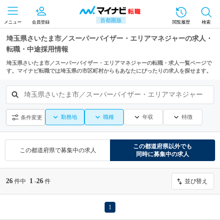
首都圏版
メニュー
会員登録
閲覧履歴
検索
埼玉県さいたま市／スーパーバイザー・エリアマネジャーの求人・
転職・中途採用情報
埼玉県さいたま市／スーパーバイザー・エリアマネジャーの転職・求人一覧ページで
す。マイナビ転職では埼玉県の市区町村からもあなたにぴったりの求人を探せます。
埼玉県さいたま市／スーパーバイザー・エリアマネジャー
勤務地
職種
年収
特徴
条件変更
この都道府県
以外でも
この都道府県
で募集中の求人
同時に募集中の求人
26
1
26
件中
-
件
並び替え
1