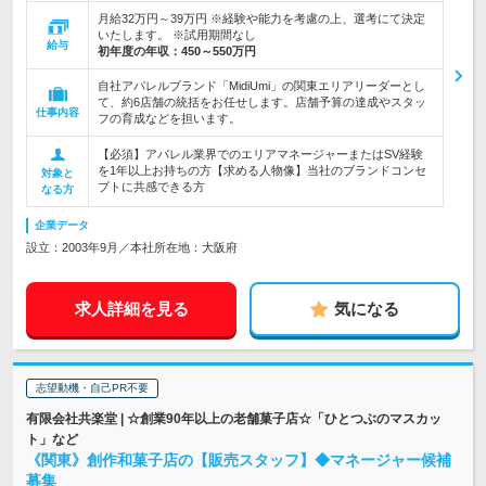
月給32万円～39万円 ※経験や能力を考慮の上、選考にて決定
いたします。 ※試用期間なし
給与
初年度の年収：
450～550万円
自社アパレルブランド「MidiUmi」の関東エリアリーダーとし
て、約6店舗の統括をお任せします。店舗予算の達成やスタッ
仕事内容
フの育成などを担います。
【必須】アパレル業界でのエリアマネージャーまたはSV経験
を1年以上お持ちの方【求める人物像】当社のブランドコンセ
対象と
プトに共感できる方
なる方
企業データ
設立：2003年9月／本社所在地：大阪府
求人詳細を見る
気になる
志望動機・自己PR不要
有限会社共楽堂 | ☆創業90年以上の老舗菓子店☆「ひとつぶのマスカッ
ト」など
《関東》創作和菓子店の【販売スタッフ】◆マネージャー候補
募集