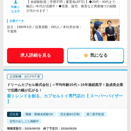
【 未経験歓迎｜学歴不問｜要普免(AT可) 】◆20代～40代まで
幅広い年代が活躍中！◆営業、販売、教育など異業種での経験
対象と
が活かせます！
なる方
企業データ
設立：1980年5月／従業員数：683人／本社所在地：
千葉県
求人詳細を見る
気になる
志望動機・自己PR不要
ドリームカプセル株式会社 | ＜平均年齢20代＞16年連続黒字！急成長企業
で活躍の幅が広がる！
新トレンドを創る、カプセルトイ専門店の【 スーパーバイザー
】
正社員
職種・業種未経験OK
完全週休2日制
第二新卒歓迎
女性のおしごと掲載中
情報更新日：2026/06/30 終了予定日：2026/09/28