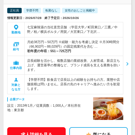
正社員
学歴不問
転勤なし
女性のおしごと掲載中
情報更新日：2026/07/28 終了予定日：2026/10/26
七宝麻辣湯の当社直営店舗 （学芸大学／町田東口／三鷹／中
野／柏／横浜ポルタ／用賀／大宮東口／下北沢…
勤務地
月給38万円～50万円 ※経験・能力を考慮し決定 ※月30時間分
（66,902円～88,029円）の固定残業代を含む …
給与
初年度の年収：
551～725万円
店長経験を活かし、複数店舗の業績改善、人材育成、新店立ち
上げ、運営基準の整備など、ブランド成長を支える業務を担い
仕事内容
ます。
【学歴不問】飲食店で店長以上の経験をお持ちの方。業態や店
舗規模は問いません。店長の先のキャリアへ進みたい方を歓迎
対象と
します。
なる方
企業データ
設立：2013年1月／従業員数：1,000人／本社所在
地：東京都
求人詳細を見る
気になる