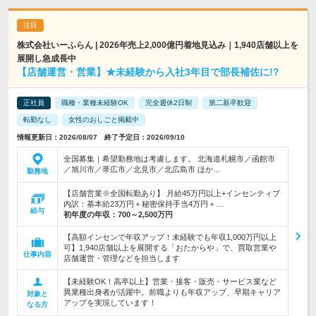
株式会社いーふらん | 2026年売上2,000億円着地見込み｜1,940店舗以上を
展開し急成長中
【店舗運営・営業】★未経験から入社3年目で部長補佐に!?
正社員
職種・業種未経験OK
完全週休2日制
第二新卒歓迎
転勤なし
女性のおしごと掲載中
情報更新日：2026/08/07 終了予定日：2026/09/10
全国募集｜希望勤務地は考慮します。 北海道札幌市／函館市
／旭川市／帯広市／北見市／北広島市 ほか…
勤務地
【店舗営業※全国転勤あり】 月給45万円以上+インセンティブ
内訳：基本給23万円＋秘密保持手当4万円＋…
給与
初年度の年収：
700～2,500万円
【高額インセンで年収アップ！未経験でも年収1,000万円以上
可】1,940店舗以上を展開する「おたからや」で、買取営業や
仕事内容
店舗運営・管理などを担当します
【未経験OK！高卒以上】営業・接客・販売・サービス業など
異業種出身者が活躍中。前職よりも年収アップ、早期キャリア
対象と
アップを実現しています！
なる方