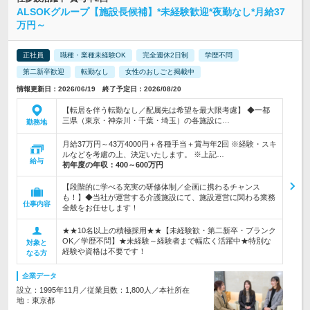
ALSOKグループ【施設長候補】*未経験歓迎*夜勤なし*月給37
万円～
正社員
職種・業種未経験OK
完全週休2日制
学歴不問
第二新卒歓迎
転勤なし
女性のおしごと掲載中
情報更新日：2026/06/19 終了予定日：2026/08/20
【転居を伴う転勤なし／配属先は希望を最大限考慮】 ◆一都
三県（東京・神奈川・千葉・埼玉）の各施設に…
勤務地
月給37万円～43万4000円＋各種手当＋賞与年2回 ※経験・スキ
ルなどを考慮の上、決定いたします。 ※上記…
給与
初年度の年収：
400～600万円
【段階的に学べる充実の研修体制／企画に携わるチャンス
も！】◆当社が運営する介護施設にて、施設運営に関わる業務
仕事内容
全般をお任せします！
★★10名以上の積極採用★★【未経験歓・第二新卒・ブランク
OK／学歴不問】★未経験～経験者まで幅広く活躍中★特別な
対象と
経験や資格は不要です！
なる方
企業データ
設立：1995年11月／従業員数：1,800人／本社所在
地：東京都