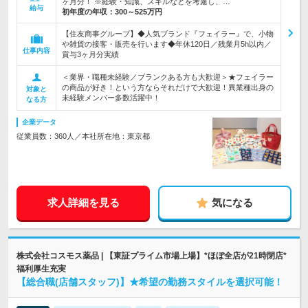
ヶ月分！ ※経験・知識、スキルなどを考慮し、…
給与
初年度の年収：
300～525万円
【住友商事グループ】◆人気ブランド『フェイラー』で、小物
や雑貨の接客・販売を行います◆年休120日／残業月5h以内／
仕事内容
賞与3ヶ月分実績
＜業界・職種未経験／ブランクある方も大歓迎＞★フェイラー
の商品が好き！という方ならそれだけで大歓迎！異業種出身の
対象と
未経験メンバー多数活躍中！
なる方
企業データ
従業員数：360人／本社所在地：東京都
求人詳細を見る
気になる
株式会社コスモス薬品 | 【東証プライム市場上場】*ほぼ全店が21時閉店*
福利厚生充実
【総合職(店舗スタッフ)】★希望の勤務スタイルを選択可能！