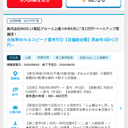
志望動機・自己PR不要
株式会社INGS | #東証グロース上場 #今年9月に”月1万円”ベースアップ実
施済！
合格率90％＆スピード選考可◎【店舗総合職】昇給年3回×1万
円～
正社員
上場
学歴不問
第二新卒歓迎
女性のおしごと掲載中
情報更新日：2026/08/03 終了予定日：2026/08/20
【東京/神奈川/埼玉/千葉/大阪/宮城いずれかの店舗】 ※通勤可
能圏内の配属を確約 ※駅チカ店舗多…
勤務地
【店長】月給350,000円～＋ 賞与（年1回） 【経験者】月給32
0,000円～＋賞与（年1回） 【未経験者】月給2…
給与
初年度の年収：
350～650万円
【新規出店増加で店長ポストも増加中】『らぁ麺はやし田』な
どの店舗で、接客・調理など店舗運営全般をお任せ★店舗オリ
仕事内容
ジナル商品の開発も経験できる
【第二新卒OK｜20代～30代活躍中】＼＼ 超！人柄採用 ／／
★飲食店（ラーメン店）や接客・サービス業の経験がある方