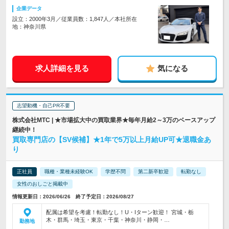
企業データ
設立：2000年3月／従業員数：1,847人／本社所在
地：神奈川県
求人詳細を見る
気になる
志望動機・自己PR不要
株式会社MTC | ★市場拡大中の買取業界★毎年月給2～3万のベースアップ
継続中！
買取専門店の【SV候補】★1年で5万以上月給UP可★退職金あ
り
正社員
職種・業種未経験OK
学歴不問
第二新卒歓迎
転勤なし
女性のおしごと掲載中
情報更新日：2026/06/26 終了予定日：2026/08/27
配属は希望を考慮！転勤なし！U・Iターン歓迎！ 宮城・栃
木・群馬・埼玉・東京・千葉・神奈川・静岡・…
勤務地