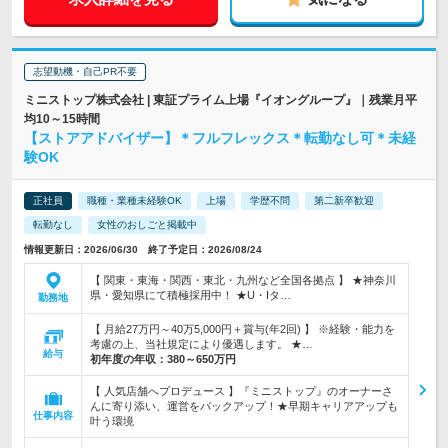
志望動機・自己PR不要
ミニストップ株式会社 | 東証プライム上場『イオングループ』｜残業月平
均10～15時間
【ストアアドバイザー】＊フルフレックス＊転勤なし可＊未経
験OK
正社員
職種・業種未経験OK
上場
学歴不問
第二新卒歓迎
転勤なし
女性のおしごと掲載中
情報更新日：2026/06/30 終了予定日：2026/08/24
【 関東・東海・関西・東北・九州など全国各拠点 】 ★神奈川
県・愛知県にて積極採用中！ ★U・Iタ…
勤務地
【 月給27万円～40万5,000円＋賞与(年2回) 】 ※経験・能力を
考慮の上、当社規定により優遇します。 ★…
給与
初年度の年収：
380～650万円
【 人気店舗へプロデュース 】『ミニストップ』のオーナーさ
んに寄り添い、運営をバックアップ！★早期キャリアアップも
仕事内容
叶う環境