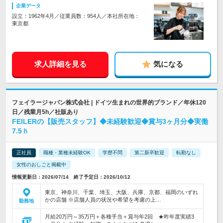
企業データ
設立：1962年4月／従業員数：954人／本社所在地：
東京都
求人詳細を見る
気になる
フェイラージャパン株式会社 | ドイツ生まれの世界的ブランド／年休120
日／残業月5h／社販あり
FEILERの【販売スタッフ】◆未経験歓迎◆賞与3ヶ月分◆実働
7.5ｈ
正社員
職種・業種未経験OK
学歴不問
第二新卒歓迎
転勤なし
女性のおしごと掲載中
情報更新日：2026/07/14 終了予定日：2026/10/12
東京、神奈川、千葉、埼玉、大阪、兵庫、京都、福岡のいずれ
かの店舗 ※店舗人員の状況や希望を考慮の上…
勤務地
月給20万円～35万円＋各種手当＋賞与年2回 ★昨年度実績3