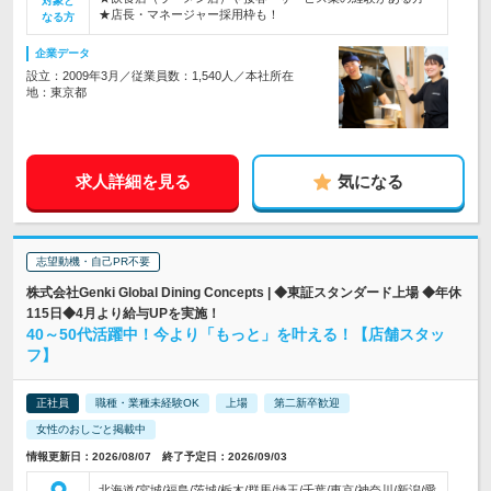
対象と
★店長・マネージャー採用枠も！
なる方
企業データ
設立：2009年3月／従業員数：1,540人／本社所在
地：東京都
求人詳細を見る
気になる
志望動機・自己PR不要
株式会社Genki Global Dining Concepts | ◆東証スタンダード上場 ◆年休
115日◆4月より給与UPを実施！
40～50代活躍中！今より「もっと」を叶える！【店舗スタッ
フ】
正社員
職種・業種未経験OK
上場
第二新卒歓迎
女性のおしごと掲載中
情報更新日：2026/08/07 終了予定日：2026/09/03
北海道/宮城/福島/茨城/栃木/群馬/埼玉/千葉/東京/神奈川/新潟/愛