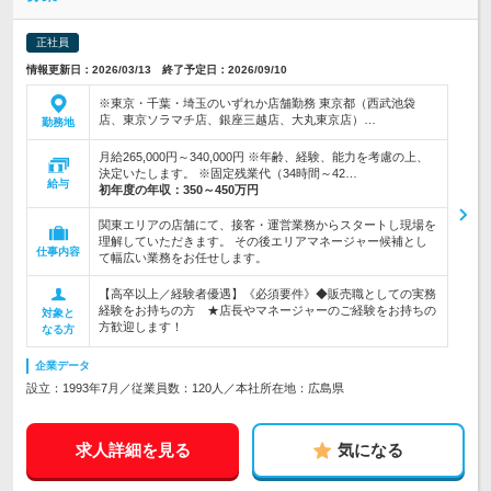
正社員
情報更新日：2026/03/13 終了予定日：2026/09/10
※東京・千葉・埼玉のいずれか店舗勤務 東京都（西武池袋
店、東京ソラマチ店、銀座三越店、大丸東京店）…
勤務地
月給265,000円～340,000円 ※年齢、経験、能力を考慮の上、
決定いたします。 ※固定残業代（34時間～42…
給与
初年度の年収：
350～450万円
関東エリアの店舗にて、接客・運営業務からスタートし現場を
理解していただきます。 その後エリアマネージャー候補とし
仕事内容
て幅広い業務をお任せします。
【高卒以上／経験者優遇】《必須要件》◆販売職としての実務
経験をお持ちの方 ★店長やマネージャーのご経験をお持ちの
対象と
方歓迎します！
なる方
企業データ
設立：1993年7月／従業員数：120人／本社所在地：広島県
求人詳細を見る
気になる