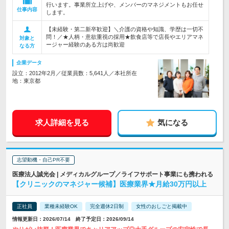
行います。事業所立上げや、メンバーのマネジメントもお任せ
仕事内容
します。
【未経験・第二新卒歓迎】＼介護の資格や知識、学歴は一切不
問！／★人柄・意欲重視の採用★飲食店等で店長やエリアマネ
対象と
ージャー経験のある方は尚歓迎
なる方
企業データ
設立：2012年2月／従業員数：5,641人／本社所在
地：東京都
求人詳細を見る
気になる
志望動機・自己PR不要
医療法人誠光会 | メディカルグループ／ライフサポート事業にも携われる
【クリニックのマネジャー候補】医療業界★月給30万円以上
正社員
業種未経験OK
完全週休2日制
女性のおしごと掲載中
情報更新日：2026/07/14 終了予定日：2026/09/14