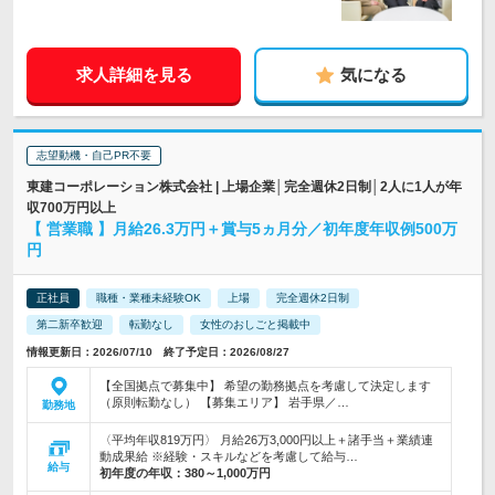
求人詳細を見る
気になる
志望動機・自己PR不要
東建コーポレーション株式会社 | 上場企業│完全週休2日制│2人に1人が年
収700万円以上
【 営業職 】月給26.3万円＋賞与5ヵ月分／初年度年収例500万
円
正社員
職種・業種未経験OK
上場
完全週休2日制
第二新卒歓迎
転勤なし
女性のおしごと掲載中
情報更新日：2026/07/10 終了予定日：2026/08/27
【全国拠点で募集中】 希望の勤務拠点を考慮して決定します
（原則転勤なし） 【募集エリア】 岩手県／…
勤務地
〈平均年収819万円〉 月給26万3,000円以上＋諸手当＋業績連
動成果給 ※経験・スキルなどを考慮して給与…
給与
初年度の年収：
380～1,000万円