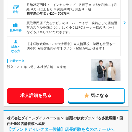
月給28万円以上＋インセンティブ＋各種手当 ※6か月後には月
給34万円以上も可 ※試用期間3ヵ月あり（期…
給与
初年度の年収：
420～700万円
買取専門店「売るナビ」のスーパーバイザー候補として店舗運
営のスキルを身につけ、ゆくゆくはFCオーナー様のサポート
仕事内容
なども担当していただきます。
【未経験歓迎/40～50代活躍中】★人柄重視！学歴も社歴も一
対象と
切不問 ★接客販売やマネジメント経験が活かせます！
なる方
企業データ
設立：2011年12月／本社所在地：東京都
求人詳細を見る
気になる
株式会社ダイニングイノベーション | 話題の飲食ブランドを多数展開！国
内外500店舗規模へ成長
【ブランドディレクター候補】店長経験を次のステージへ