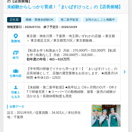
の【店長候補】
未経験からしっかり育成！「まいばすけっと」の【店長候補】
正社員
職種・業種未経験OK
第二新卒歓迎
女性のおしごと掲載中
情報更新日：2026/07/31 終了予定日：2026/10/29
東京都・神奈川県・千葉県・埼玉県いずれかの店舗 ＜東京都
＞ 東京都足立区／東京都荒川区／東京都板橋…
勤務地
【転居を伴う転勤あり】 月給：270,000円～332,000円 【転居
を伴う転勤なし】 月給：259,000円～318,000…
給与
初年度の年収：
463～610万円
【半年間の研修でイチから学べます！】「まいばすけっと」の
店長候補として、店舗の運営業務をお任せします。★残業月14
仕事内容
時間 ★年休115～125日
【未経験・第二新卒歓迎】■高卒以上 ◎6ヶ月間のOJT・Off‐J
Tで研修充実！★スーパーでの勤務経験、接客・販売の経験が
対象と
活かせる！長期休暇制度も用意
なる方
企業データ
設立：2011年9月／従業員数：34,923人／本社所在
地：千葉県