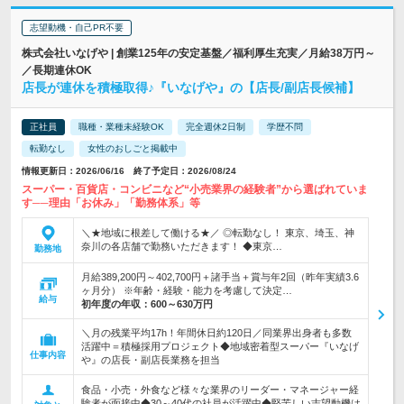
志望動機・自己PR不要
株式会社いなげや | 創業125年の安定基盤／福利厚生充実／月給38万円～
／長期連休OK
店長が連休を積極取得♪『いなげや』の【店長/副店長候補】
正社員
職種・業種未経験OK
完全週休2日制
学歴不問
転勤なし
女性のおしごと掲載中
情報更新日：2026/06/16 終了予定日：2026/08/24
スーパー・百貨店・コンビニなど“小売業界の経験者”から選ばれていま
す──理由「お休み」「勤務体系」等
＼★地域に根差して働ける★／ ◎転勤なし！ 東京、埼玉、神
奈川の各店舗で勤務いただきます！ ◆東京…
勤務地
月給389,200円～402,700円＋諸手当＋賞与年2回（昨年実績3.6
ヶ月分） ※年齢・経験・能力を考慮して決定…
給与
初年度の年収：
600～630万円
＼月の残業平均17h！年間休日約120日／同業界出身者も多数
活躍中＝積極採用プロジェクト◆地域密着型スーパー『いなげ
仕事内容
や』の店長・副店長業務を担当
食品・小売・外食など様々な業界のリーダー・マネージャー経
験者が面接中◆30～40代の社員が活躍中◆堅苦しい志望動機は