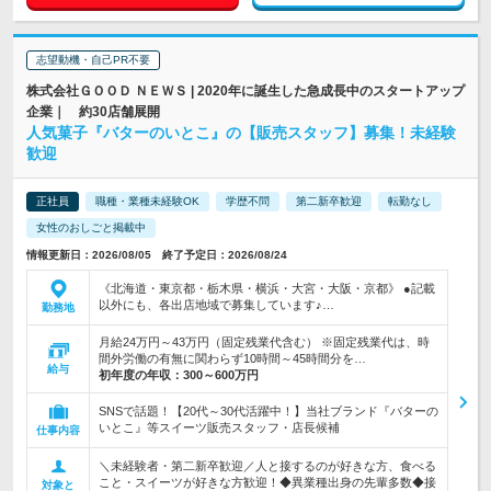
志望動機・自己PR不要
株式会社ＧＯＯＤ ＮＥＷＳ | 2020年に誕生した急成長中のスタートアップ
企業｜ 約30店舗展開
人気菓子『バターのいとこ』の【販売スタッフ】募集！未経験
歓迎
正社員
職種・業種未経験OK
学歴不問
第二新卒歓迎
転勤なし
女性のおしごと掲載中
情報更新日：2026/08/05 終了予定日：2026/08/24
《北海道・東京都・栃木県・横浜・大宮・大阪・京都》 ●記載
以外にも、各出店地域で募集しています♪…
勤務地
月給24万円～43万円（固定残業代含む） ※固定残業代は、時
間外労働の有無に関わらず10時間～45時間分を…
給与
初年度の年収：
300～600万円
SNSで話題！【20代～30代活躍中！】当社ブランド『バターの
いとこ』等スイーツ販売スタッフ・店長候補
仕事内容
＼未経験者・第二新卒歓迎／人と接するのが好きな方、食べる
こと・スイーツが好きな方歓迎！◆異業種出身の先輩多数◆接
対象と