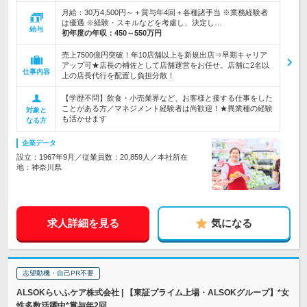
月給：30万4,500円～＋賞与年4回＋各種諸手当 ※業務経験者
は優遇 ※経験・スキルなどを考慮し、決定し…
給与
初年度の年収：
450～550万円
売上7500億円突破！年10店舗以上を新規出店⇒早期キャリア
アップ可★店長の補佐として店舗運営をお任せ。店舗に2名以
仕事内容
上の店長代行を配置し負担分散！
【学歴不問】飲食・小売業界など、お客様と接する仕事をした
ことがある方／マネジメント経験者は尚歓迎！★異業種の経験
対象と
も活かせます
なる方
企業データ
設立：1967年9月／従業員数：20,859人／本社所在
地：神奈川県
求人詳細を見る
気になる
志望動機・自己PR不要
ALSOKらいふケア株式会社 | 【東証プライム上場・ALSOKグループ】*女
性多数活躍中*賞与年2回