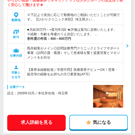
やりがい抜群！医療業界でキャリアアップ◎大手グループの安定性で長
く安心して働けます★
※下記より状況に応じて勤務地のご相談いただくことが可能で
す。 【ひかりクリニック本院】 埼玉県さい…
勤務地
■月給30万円～+賞与年2回 ★評価は賞与に反映いたします。
※経験・年齢を考慮のうえ決定いたします。 …
給与
初年度の年収：
400～800万円
既存顧客がメイン◎訪問診療専門クリニックとライフサポート
事業（訪問介護・看護）そして患者様を繋ぐ提案営業とマネジ
仕事内容
メントをお任せ
【業界未経験歓迎／学歴不問】医療業界デビューOK！営業・
対象と
販売等の経験をお持ちの方◎要普免(AT可)
なる方
企業データ
設立：2009年10月／本社所在地：埼玉県
求人詳細を見る
気になる