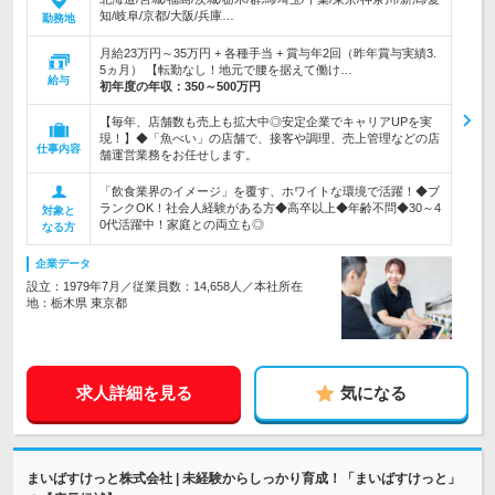
知/岐阜/京都/大阪/兵庫…
勤務地
月給23万円～35万円 + 各種手当 + 賞与年2回（昨年賞与実績3.
5ヵ月） 【転勤なし！地元で腰を据えて働け…
給与
初年度の年収：
350～500万円
【毎年、店舗数も売上も拡大中◎安定企業でキャリアUPを実
現！】◆「魚べい」の店舗で、接客や調理、売上管理などの店
仕事内容
舗運営業務をお任せします。
「飲食業界のイメージ」を覆す、ホワイトな環境で活躍！◆ブ
ランクOK！社会人経験がある方◆高卒以上◆年齢不問◆30～4
対象と
0代活躍中！家庭との両立も◎
なる方
企業データ
設立：1979年7月／従業員数：14,658人／本社所在
地：栃木県 東京都
求人詳細を見る
気になる
まいばすけっと株式会社 | 未経験からしっかり育成！「まいばすけっと」