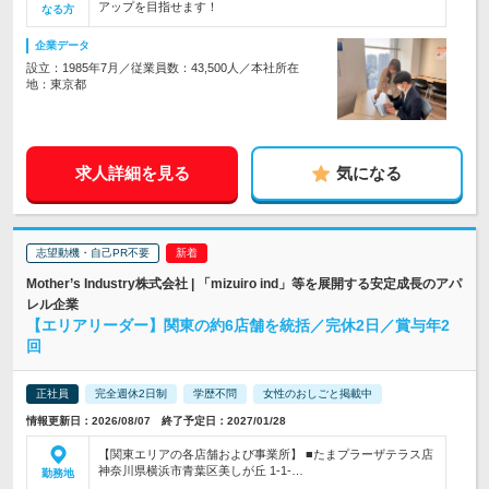
アップを目指せます！
なる方
企業データ
設立：1985年7月／従業員数：43,500人／本社所在
地：東京都
求人詳細を見る
気になる
志望動機・自己PR不要
Mother’s Industry株式会社 | 「mizuiro ind」等を展開する安定成長のアパ
レル企業
【エリアリーダー】関東の約6店舗を統括／完休2日／賞与年2
回
正社員
完全週休2日制
学歴不問
女性のおしごと掲載中
情報更新日：2026/08/07 終了予定日：2027/01/28
【関東エリアの各店舗および事業所】 ■たまプラーザテラス店
神奈川県横浜市青葉区美しが丘 1-1-…
勤務地