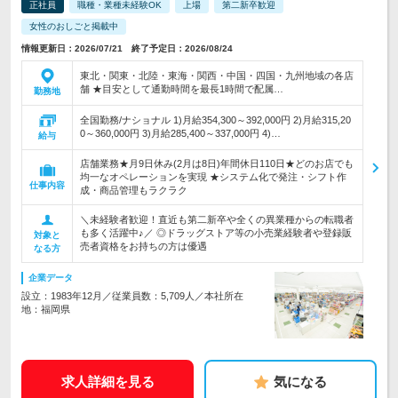
正社員
職種・業種未経験OK
上場
第二新卒歓迎
女性のおしごと掲載中
情報更新日：2026/07/21 終了予定日：2026/08/24
東北・関東・北陸・東海・関西・中国・四国・九州地域の各店
舗 ★目安として通勤時間を最長1時間で配属…
勤務地
全国勤務/ナショナル 1)月給354,300～392,000円 2)月給315,20
0～360,000円 3)月給285,400～337,000円 4)…
給与
店舗業務★月9日休み(2月は8日)年間休日110日★どのお店でも
均一なオペレーションを実現 ★システム化で発注・シフト作
仕事内容
成・商品管理もラクラク
＼未経験者歓迎！直近も第二新卒や全くの異業種からの転職者
も多く活躍中♪／ ◎ドラッグストア等の小売業経験者や登録販
対象と
売者資格をお持ちの方は優遇
なる方
企業データ
設立：1983年12月／従業員数：5,709人／本社所在
地：福岡県
求人詳細を見る
気になる