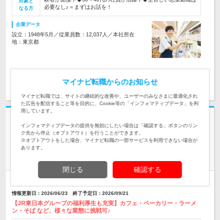
対象と
必要なし♪＝まずはお話を！
なる方
企業データ
設立：1948年5月／従業員数：12,037人／本社所在
地：東京都
求人詳細を見る
マイナビ転職からのお知らせ
気になる
マイナビ転職では、サイトの継続的な改善や、ユーザーのみなさまに最適化され
た広告を配信すること等を目的に、Cookie等の「インフォマティブデータ」を利
用しています。
志望動機・自己PR不要
インフォマティブデータの提供を無効にしたい場合は「確認する」ボタンのリン
株式会社JR東日本クロスステーション | フーズカンパニー｜早期キャリア
ク先から停止（オプトアウト）を行うことができます。
アップ可・賞与昨年度5.05ヵ月
※オプトアウトをした場合、マイナビ転職の一部サービスを利用できない場合が
あります。
【店舗運営】駅ナカ勤務＆深夜営業ナシ！働きやすさ◎年休
122日
閉じる
確認する
正社員
職種・業種未経験OK
第二新卒歓迎
女性のおしごと掲載中
情報更新日：2026/06/23 終了予定日：2026/09/21
【JR東日本グループの福利厚生も充実】カフェ・ベーカリー・ラーメ
ン・そば など、様々な業態に挑戦可♪