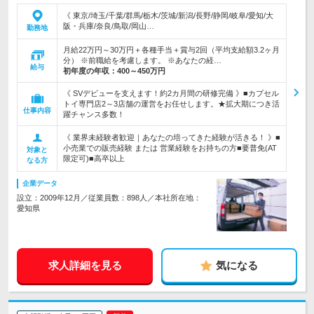
《 東京/埼玉/千葉/群馬/栃木/茨城/新潟/長野/静岡/岐阜/愛知/大
阪・兵庫/奈良/鳥取/岡山…
勤務地
月給22万円～30万円＋各種手当＋賞与2回（平均支給額3.2ヶ月
分） ※前職給を考慮します。 ※あなたの経…
給与
初年度の年収：
400～450万円
《 SVデビューを支えます！約2カ月間の研修完備 》■カプセル
トイ専門店2～3店舗の運営をお任せします。★拡大期につき活
仕事内容
躍チャンス多数！
《 業界未経験者歓迎｜あなたの培ってきた経験が活きる！ 》■
小売業での販売経験 または 営業経験をお持ちの方■要普免(AT
対象と
限定可)■高卒以上
なる方
企業データ
設立：2009年12月／従業員数：898人／本社所在地：
愛知県
求人詳細を見る
気になる