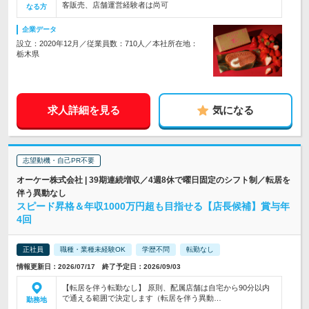
客販売、店舗運営経験者は尚可
なる方
企業データ
設立：2020年12月／従業員数：710人／本社所在地：
栃木県
求人詳細を見る
気になる
志望動機・自己PR不要
オーケー株式会社 | 39期連続増収／4週8休で曜日固定のシフト制／転居を
伴う異動なし
スピード昇格＆年収1000万円超も目指せる【店長候補】賞与年
4回
正社員
職種・業種未経験OK
学歴不問
転勤なし
情報更新日：2026/07/17 終了予定日：2026/09/03
【転居を伴う転勤なし】 原則、配属店舗は自宅から90分以内
で通える範囲で決定します（転居を伴う異動…
勤務地