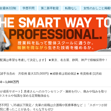
全週休2日制
学歴不問
第二新卒歓迎
転勤なし
女性のおしごと掲載
配属は希望を考慮して決定します】 ★東京、名古屋、静岡、神戸で積極採用中！
～(諸手当含め 月収例 最大325,000円) ★経験者は前給保証★ 有資格者 [1]月給
50～1,000万円
が成長サポート】患者さんへのカウンセリング・施術を行い、痛みや悩みを取り
。※スキルや知識を深める定期勉強会も
歴不問】＼35歳以下限定／ 先輩の前職は介護職や医療事務など ｜「スポーツが好
院に通ったことがある」そんな方もぜひ