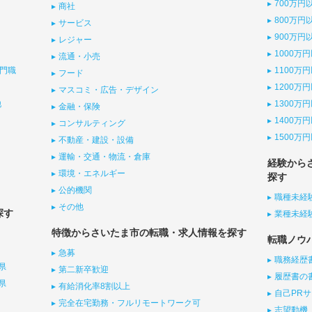
700万円
商社
800万円
サービス
900万円
レジャー
1000万
流通・小売
門職
1100万
フード
1200万
マスコミ・広告・デザイン
他
1300万
金融・保険
1400万
コンサルティング
1500万
不動産・建設・設備
運輸・交通・物流・倉庫
経験から
環境・エネルギー
探す
公的機関
職種未経
その他
探す
業種未経
特徴からさいたま市の転職・求人情報を探す
転職ノウ
急募
職務経歴
県
第二新卒歓迎
履歴書の
県
有給消化率8割以上
自己PR
完全在宅勤務・フルリモートワーク可
志望動機