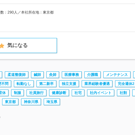
員数：290人／本社所在地：東京都
気になる
柔道整復師
鍼師
灸師
医療事務
介護職
メンテナンス
歴不問
転勤なし
第二新卒
独立支援
業界経験者優遇
完全週休2
育休
制服
社員旅行
健康診断
社宅
社内イベント
社割
東京都
神奈川県
埼玉県
中