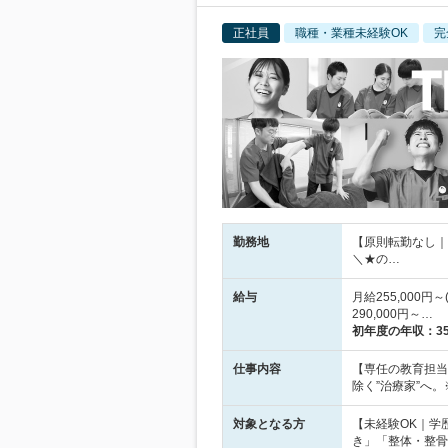
正社員
職種・業種未経験OK
完
勤務地
【原則転勤なし｜
＼★の…
給与
月給255,000円
290,000円～…
初年度の年収：
3
仕事内容
【専任の教育担当
除く”治療家”へ
対象となる方
【未経験OK｜学
き」「整体・整骨