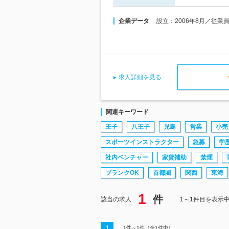
企業データ
設立：2006年8月／従業
求人詳細を見る
関連キーワード
王子
八王子
児島
営業
小売
スポーツインストラクター
急募
学
社内ベンチャー
家賃補助
禁煙
ブランクOK
首都圏
関西
東海
1
件
該当の求人
1～1件目を表示
1
1
件～
1
件（全
1
件中）