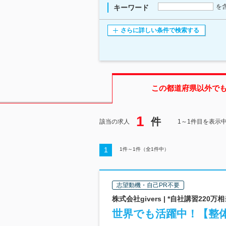
を
キーワード
さらに詳しい条件で検索する
この都道府県
以外で
1
件
該当の求人
1～1件目を表示
1
1
件～
1
件（全
1
件中）
志望動機・自己PR不要
株式会社givers | *自社講習22
世界でも活躍中！【整