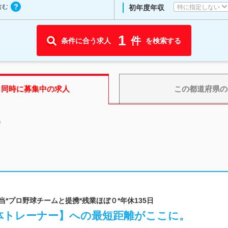
含む
特に指定しない
初年度年収
1
件
条件に合う求人
を検索する
も同時に募集中の求人
この都道府県
の
中
0万相当*プロ野球チームと提携*残業ほぼ０*年休135日
体トレーナー】への最短距離がここに。