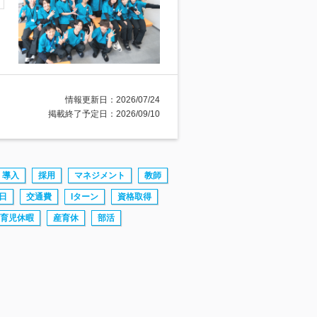
情報更新日：2026/07/24
掲載終了予定日：2026/09/10
導入
採用
マネジメント
教師
日
交通費
Iターン
資格取得
育児休暇
産育休
部活