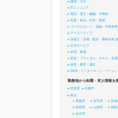
建築・土木
ITエンジニア
電気・電子・機械・半導体
医薬・食品・化学・素材
コンサルタント・金融・不動産専
クリエイティブ
技能工・設備・配送・農林水産 
公共サービス
管理・事務
美容・ブライダル・ホテル・交通
保育・教育・通訳
WEB・インターネット・ゲーム
勤務地から転職・求人情報を
北海道
札幌市
東北
青森県
岩手県
宮城
秋田県
山形県
福島
仙台市