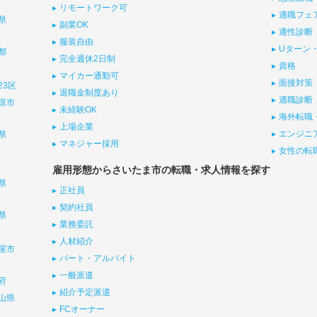
リモートワーク可
適職フェ
県
副業OK
適性診断
服装自由
Uターン・
都
完全週休2日制
資格
マイカー通勤可
面接対策
23区
退職金制度あり
適職診断
原市
未経験OK
海外転職
上場企業
エンジニ
県
マネジャー採用
女性の転
雇用形態からさいたま市の転職・求人情報を探す
県
正社員
契約社員
県
業務委託
人材紹介
屋市
パート・アルバイト
一般派遣
府
紹介予定派遣
山県
FCオーナー