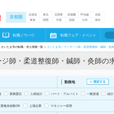
北海道
東北
北関東
首都圏
甲信越
北陸
首都圏
東海
関西
中国
四国
九州
海外
転職ノウハウ
転職フェア・イベント
さいたま市の転職・求人情報一覧
さいたま市／マッサージ師・柔道整復師・鍼師・灸
ージ師・柔道整復師・鍼師・灸師の
勤務地
指定する
員
業務委託
人材紹介
パート・アルバイト
一般派遣
紹介
業種未経験OK
上場企業
マネジャー採用