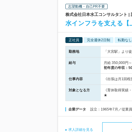
志望動機・自己PR不要
株式会社日本水工コンサルタント | 
水インフラを支える【
正社員
完全週休2日制
転勤なし
勤務地
「大宮駅」より徒
給与
月給 350,00
初年度の年収：
5
仕事内容
《出張は月1回程
対象となる方
《育休取得実績・
★
企業データ
設立：1965年7月／従業
求人詳細を見る