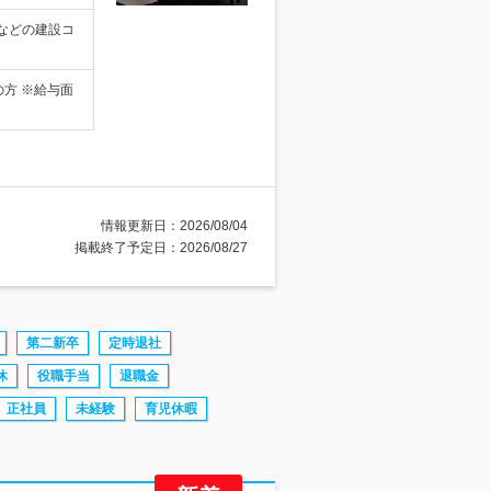
などの建設コ
方 ※給与面
情報更新日：2026/08/04
掲載終了予定日：2026/08/27
第二新卒
定時退社
休
役職手当
退職金
正社員
未経験
育児休暇