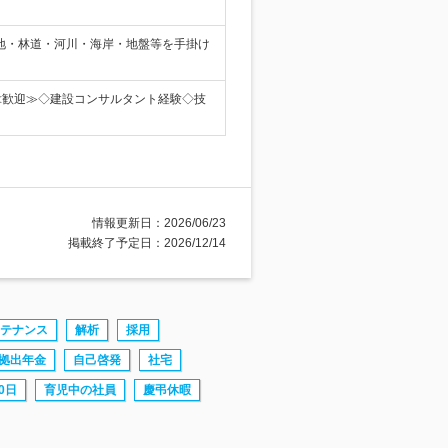
地・林道・河川・海岸・地盤等を手掛け
 ≪歓迎≫◇建設コンサルタント経験◇技
情報更新日：2026/06/23
掲載終了予定日：2026/12/14
テナンス
解析
採用
拠出年金
自己啓発
社宅
0日
育児中の社員
慶弔休暇