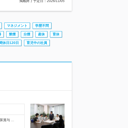
掲載終了予定日：2026/11/05
マネジメント
学歴不問
得
禁煙
分煙
産休
育休
間休日120日
育児中の社員
算賞与 …