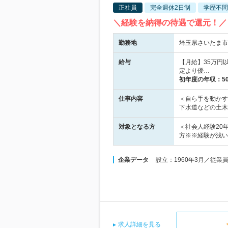
正社員
完全週休2日制
学歴不問
＼経験を納得の待遇で還元！／ 
勤務地
埼玉県さいたま市浦
給与
【月給】35万円以
定より優…
初年度の年収：
5
仕事内容
＜自ら手を動かす
下水道などの土木
対象となる方
＜社会人経験20
方※※経験が浅い
企業データ
設立：1960年3月／従業
求人詳細を見る