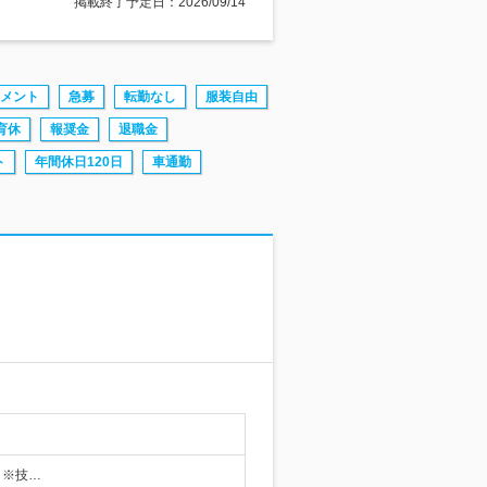
掲載終了予定日：2026/09/14
メント
急募
転勤なし
服装自由
育休
報奨金
退職金
ト
年間休日120日
車通勤
 ※技…