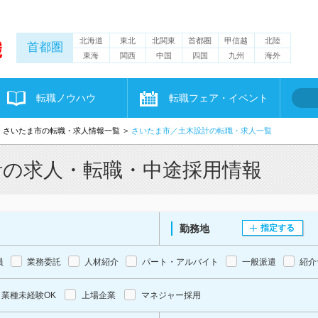
北海道
東北
北関東
首都圏
甲信越
北陸
首都圏
東海
関西
中国
四国
九州
海外
転職ノウハウ
転職フェア・イベント
さいたま市の転職・求人情報一覧
さいたま市／土木設計の転職・求人一覧
計の求人・転職・中途採用情報
勤務地
指定する
員
業務委託
人材紹介
パート・アルバイト
一般派遣
紹介
業種未経験OK
上場企業
マネジャー採用