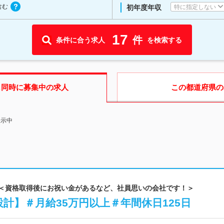
含む
特に指定しない
初年度年収
17
件
条件に合う求人
を検索する
も同時に募集中の求人
この都道府県
の
表示中
| ＜資格取得後にお祝い金があるなど、社員思いの会社です！＞
計】＃月給35万円以上＃年間休日125日