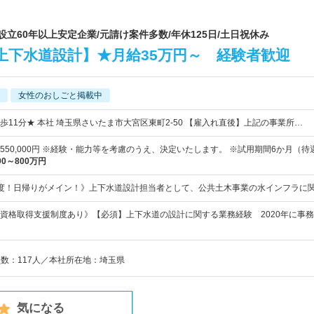
設立60年以上安定企業/元請け案件多数/年休125日/土日祝休み
上下水道設計】★月給35万円～ 経験者歓迎
女性のおしごと掲載中
歩11分★ 本社 埼玉県さいたま市大宮区東町2-50 【雇入れ直後】上記の事業所…
0円～550,000円 ※経験・能力等を考慮のうえ、決定いたします。 ※試用期間6か月（
00～800万円
度！日帰りがメイン！》上下水道設計担当者として、公共土木事業の水インフラに
資格取得支援制度あり》【必須】上下水道の設計に関する業務経験 2020年に事
員数：117人／本社所在地：埼玉県
気になる