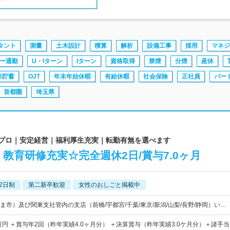
タント
測量
土木設計
積算
解析
設備工事
採用
マネジ
ー通勤
U・Iターン
Iターン
資格取得
禁煙
分煙
産休
形貯蓄
OJT
年末年始休暇
有給休暇
社会保険
正社員
パー
首都圏
埼玉県
のプロ｜安定経営｜福利厚生充実｜転勤有無を選べます
教育研修充実☆完全週休2日/賞与7.0ヶ月
2日制
第二新卒歓迎
女性のおしごと掲載中
ま市）及び関東支社管内の支店（前橋/宇都宮/千葉/東京/新潟/山梨/長野/静岡）い…
万円 ＋賞与年2回（昨年実績4.0ヶ月分） ＋決算賞与（昨年実績3.0ケ月分）＋諸手当