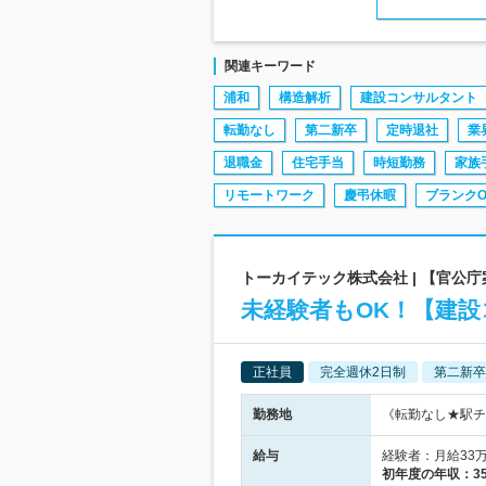
関連キーワード
浦和
構造解析
建設コンサルタント
転勤なし
第二新卒
定時退社
業
退職金
住宅手当
時短勤務
家族
リモートワーク
慶弔休暇
ブランクO
トーカイテック株式会社 | 【官公
未経験者もOK！【建
正社員
完全週休2日制
第二新卒
勤務地
《転勤なし★駅チ
給与
経験者：月給33万
初年度の年収：
3