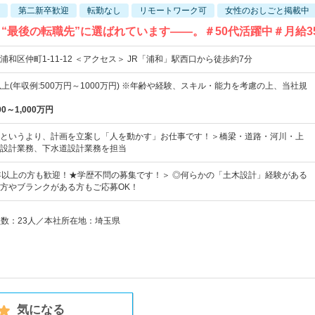
第二新卒歓迎
転勤なし
リモートワーク可
女性のおしごと掲載中
“最後の転職先”に選ばれています――。＃50代活躍中＃月給3
和区仲町1-11-12 ＜アクセス＞ JR「浦和」駅西口から徒歩約7分
上(年収例:500万円～1000万円) ※年齢や経験、スキル・能力を考慮の上、当社規
00～1,000万円
というより、計画を立案し「人を動かす」お仕事です！＞橋梁・道路・河川・上
設計業務、下水道設計業務を担当
年以上の方も歓迎！★学歴不問の募集です！＞ ◎何らかの「土木設計」経験がある
方やブランクがある方もご応募OK！
員数：23人／本社所在地：埼玉県
気になる