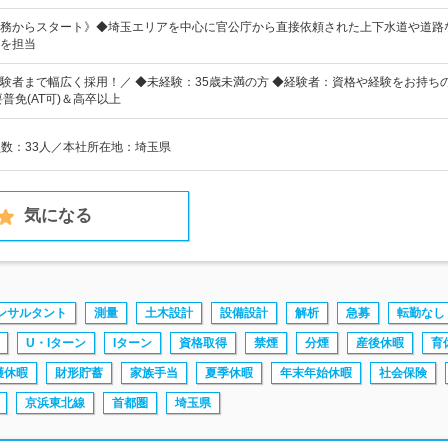
務からスタート》◆埼玉エリアを中心に官公庁から直接依頼された上下水道や道路
を担当
験者まで幅広く採用！／ ◆未経験：35歳未満の方 ◆経験者：資格や経験をお持ちの
普免(AT可)＆高卒以上
員数：33人／本社所在地：埼玉県
気になる
ンサルタント
測量
土木設計
設備設計
解析
急募
転勤なし
U・Iターン
Iターン
資格取得
禁煙
分煙
産後休暇
育
護休暇
財形貯蓄
家族手当
夏季休暇
年末年始休暇
社会保険
京浜東北線
首都圏
埼玉県