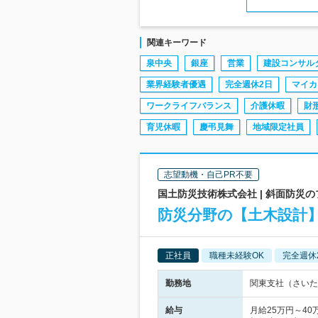
関連キーワード
泉中央
銀座
営業
建設コンサル
業界経験者優遇
完全週休2日
マイカ
ワークライフバランス
介護休暇
財
育児休暇
慶弔見舞
地域限定社員
志望動機・自己PR不要
国土防災技術株式会社 | 斜面防災
防災分野の【土木設計】
正社員
職種未経験OK
完全週休
勤務地
関東支社（さいた
給与
月給25万円～40