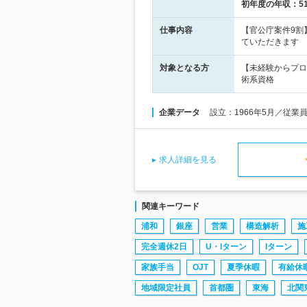
初年度の年収：
5
仕事内容
【官公庁案件9割
ていただきます
対象となる方
【未経験からプロ
術系資格
企業データ
設立：1966年5月／従業
求人詳細を見る
関連キーワード
浦和
銀座
営業
構造解析
施
完全週休2日
U・Iターン
Iターン
家族手当
OJT
夏季休暇
有給休
地域限定社員
首都圏
東海
北関