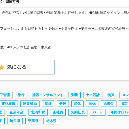
10～850万円
】自然に密着した現場で調査や設計業務をお任せします。 ◆斜面防災をメインに農
フェッショナルを目指せる】≪必須≫■高専卒以上 ■要普免 ■土木関連の実務経験
員数：480人／本社所在地：東京都
気になる
工管理
旅行
建設コンサルタント
測量
土木設計
積算
メン
資格取得
家賃補助
禁煙
分煙
産休
育休
退職金
確定
暇
企業年金
北浦和駅
正社員
契約社員
パート
年間休日12
東
埼玉県
千葉県
栃木県