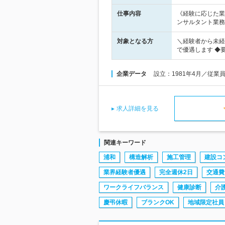
仕事内容
《経験に応じた業
ンサルタント業務
対象となる方
＼経験者から未経
で優遇します ◆要
企業データ
設立：1981年4月／従業
求人詳細を見る
関連キーワード
浦和
構造解析
施工管理
建設コ
業界経験者優遇
完全週休2日
交通費
ワークライフバランス
健康診断
介
慶弔休暇
ブランクOK
地域限定社員