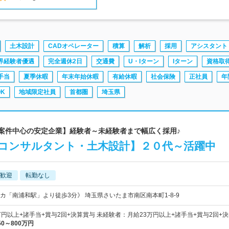
土木設計
CADオペレーター
積算
解析
採用
アシスタント
界経験者優遇
完全週休2日
交通費
U・Iターン
Iターン
資格取
手当
夏季休暇
年末年始休暇
有給休暇
社会保険
正社員
年
K
地域限定社員
首都圏
埼玉県
庁案件中心の安定企業】経験者～未経験者まで幅広く採用♪
設コンサルタント・土木設計】２０代～活躍中
歓迎
転勤なし
カ「南浦和駅」より徒歩3分》 埼玉県さいたま市南区南本町1-8-9
円以上+諸手当+賞与2回+決算賞与 未経験者：月給23万円以上+諸手当+賞与2回+決
50～800万円