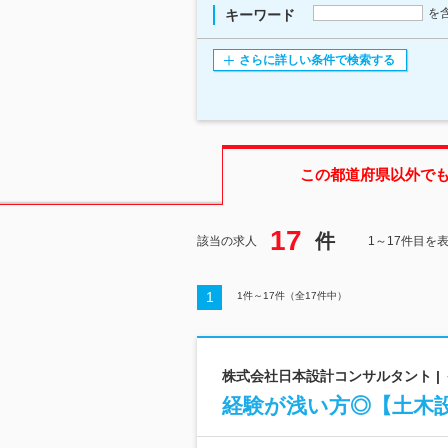
を
キーワード
さらに詳しい条件で検索する
この都道府県
以外で
17
件
該当の求人
1～17件目を
1
1
件～
17
件（全
17
件中）
株式会社日本設計コンサルタント 
経験が浅い方◎【土木設