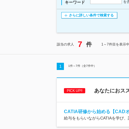
を
キーワード
さらに詳しい条件で検索する
7
件
該当の求人
1～7件目を表示
1
1
件～
7
件（全
7
件中）
あなたにおス
PICK UP!!
CATIA研修から始める【CAD
給与をもらいながらCATIAを学び