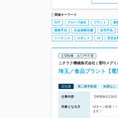
関連キーワード
OJT
グループ会社
プラント
家
資格手当
社会保険完備
住宅手当
シーケンス
ロボット
UI
安定企
志望動機・自己PR不要
ニチラク機械株式会社 | 雪印メグ
埼玉／食品プラント【電
正社員
第二新卒歓迎
転勤なし
仕事内容
【年間休日126
対象となる方
UIターン歓迎！
ます！