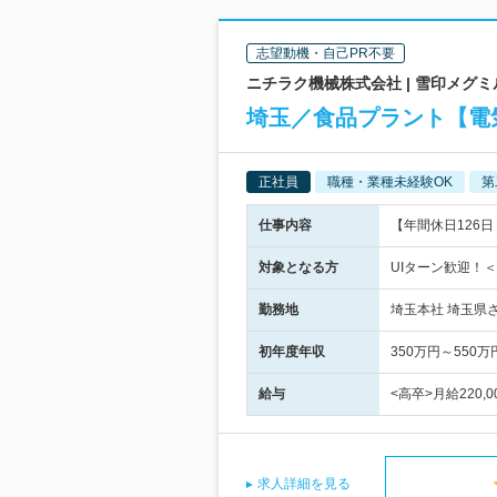
志望動機・自己PR不要
ニチラク機械株式会社 | 雪印メグ
埼玉／食品プラント【電
正社員
職種・業種未経験OK
第
仕事内容
【年間休日126
対象となる方
UIターン歓迎！
勤務地
埼玉本社 埼玉県
初年度年収
350万円～550万
給与
<高卒>月給220,
求人詳細を見る