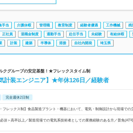
族手当
介護休暇
管理職
教育制度
経験者優遇
工作機械
残
正社員
退職金制度
通勤手当
赴任手当
未経験
有給休暇
業
計装
建築
半導体
溶接
自社内開発
埼玉県
ミルクグループの安定基盤！★フレックスタイム制
気計装エンジニア】★年休126日／経験者
完全週休2日制
日・フレックス制】食品製造プラント・機器において、電気・制御設計から現場での
＜必須＞高卒以上／製造現場での電気系技術者としての業務経験のある方／普免(AT可