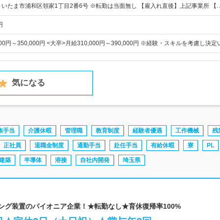
さいたま市浦和区領家1丁目2番6号 ※転勤は当面無し 【雇入れ直後】上記事業所 【
円
000円～350,000円 <大卒>月給310,000円～390,000円 ※経験・スキルを考慮し決
気になる
族手当
介護休暇
管理職
教育制度
経験者優遇
工作機械
残
正社員
退職金制度
通勤手当
赴任手当
有給休暇
寮
PL
建築
半導体
溶接
自社内開発
埼玉県
キング装置のパイオニア企業！★転勤なし★育休復帰率100%