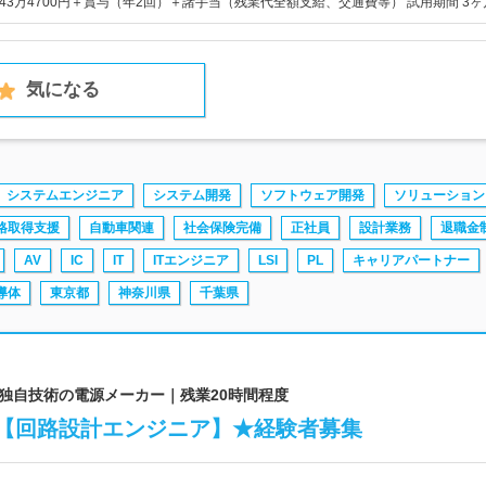
～43万4700円＋賞与（年2回）＋諸手当（残業代全額支給、交通費等） 試用期間 3ヶ
気になる
システムエンジニア
システム開発
ソフトウェア開発
ソリューション
格取得支援
自動車関連
社会保険完備
正社員
設計業務
退職金
AV
IC
IT
ITエンジニア
LSI
PL
キャリアパートナー
導体
東京都
神奈川県
千葉県
上、独自技術の電源メーカー｜残業20時間程度
【回路設計エンジニア】★経験者募集