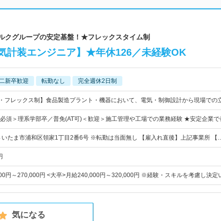
ミルクグループの安定基盤！★フレックスタイム制
気計装エンジニア】★年休126／未経験OK
二新卒歓迎
転勤なし
完全週休2日制
日・フレックス制】食品製造プラント・機器において、電気・制御設計から現場での
＜必須＞理系学部卒／普免(AT可)＜歓迎＞施工管理や工場での業務経験 ★安定企業
さいたま市浦和区領家1丁目2番6号 ※転勤は当面無し 【雇入れ直後】上記事業所 【
円
000円～270,000円 <大卒>月給240,000円～320,000円 ※経験・スキルを考慮し決
気になる