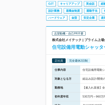
OJT
キャリアアップ
英会話
経
設計業務
退職金制度
通勤手当
ハードウェア
金型
安定企業
産
志望動機・自己PR不要
株式会社メイテック | プライム上
住宅設備用電動シャッタ
正社員
完全週休2日制
仕事内容
住宅設備用電動シ
対象となる方
組込み設計/開発
勤務地
【雇入れ直後】全
初年度年収
530万円～960万