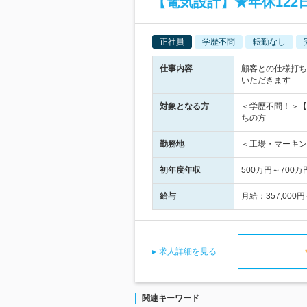
【電気設計】★年休122
正社員
学歴不問
転勤なし
仕事内容
顧客との仕様打ち
いただきます
対象となる方
＜学歴不問！＞【
ちの方
勤務地
＜工場・マーキン
初年度年収
500万円～700万
給与
月給：357,00
求人詳細を見る
関連キーワード