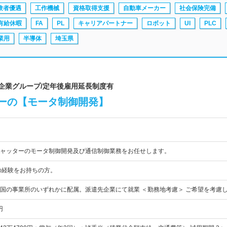
験者優遇
工作機械
資格取得支援
自動車メーカー
社会保険完備
有給休暇
FA
PL
キャリアパートナー
ロボット
UI
PLC
業用
半導体
埼玉県
場企業グループ/定年後雇用延長制度有
ーの【モータ制御開発】
ャッターのモータ制御開発及び通信制御業務をお任せします。
の経験をお持ちの方。
国の事業所のいずれかに配属。派遣先企業にて就業 ＜勤務地考慮＞ ご希望を考慮
円