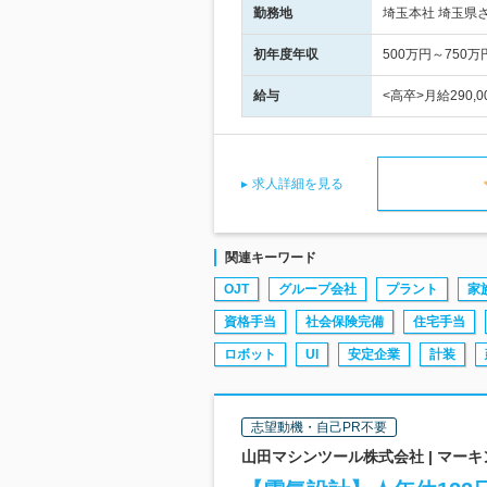
勤務地
埼玉本社 埼玉県
初年度年収
500万円～750万
給与
<高卒>月給290,
求人詳細を見る
関連キーワード
OJT
グループ会社
プラント
家
資格手当
社会保険完備
住宅手当
ロボット
UI
安定企業
計装
志望動機・自己PR不要
山田マシンツール株式会社 | マー