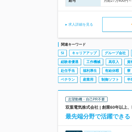
給与
月給27万400円
求人詳細を見る
関連キーワード
SI
キャリアアップ
グループ会社
経験者優遇
工作機械
高収入
資
赴任手当
福利厚生
有給休暇
寮
ベテラン
産業用
制御ソフト
半
志望動機・自己PR不要
双葉電気株式会社 | 創業60年以
最先端分野で活躍できる