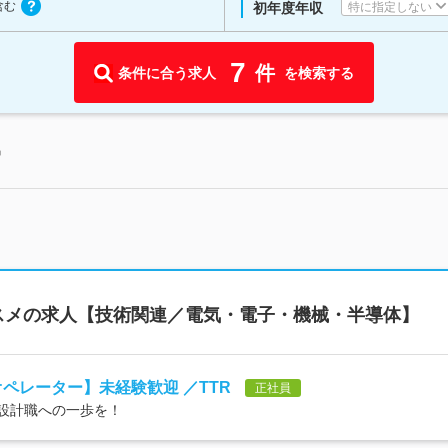
含む
特に指定しない
初年度年収
7
件
条件に合う求人
を検索する
中
スメの求人【技術関連／電気・電子・機械・半導体】
オペレーター】未経験歓迎 ／TTR
正社員
、設計職への一歩を！