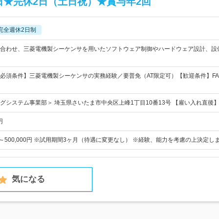
日★完休2日（土日祝）★賞与年2回
完全週休2日制
合わせ、三菱電機製シーケンサを用いたソフトウェア制御やハードウェア設計、設
必須条件】三菱電機製シーケンサの実務経験／要普免（AT限定可）【歓迎条件】F
グシステム事業部＞ 埼玉県さいたま市中央区上峰1丁目10番13号 【雇い入れ直後
円
0円～500,000円 ※試用期間3ヶ月（待遇に変更なし） ※経験、能力を考慮の上決定し
気になる