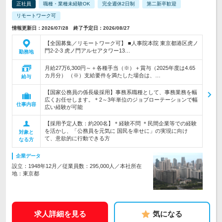
正社員
職種・業種未経験OK
完全週休2日制
第二新卒歓迎
リモートワーク可
情報更新日：2026/07/28 終了予定日：2026/08/27
【全国募集／リモートワーク可】 ■人事院本院 東京都港区虎ノ
門2-2-3 虎ノ門アルセアタワー13…
勤務地
月給27万6,300円～＋各種手当（※）＋賞与（2025年度は4.65
カ月分） （※）支給要件を満たした場合は、…
給与
【国家公務員の係長級採用】事務系職種として、事務業務を幅
広くお任せします。＊2～3年単位のジョブローテーションで幅
仕事内容
広い経験が可能
【採用予定人数：約200名】＊経験不問 ＊民間企業等での経験
を活かし、「公務員を元気に 国民を幸せに」の実現に向け
対象と
て、意欲的に行動できる方
なる方
企業データ
設立：1948年12月／従業員数：295,000人／本社所在
地：東京都
求人詳細を見る
気になる