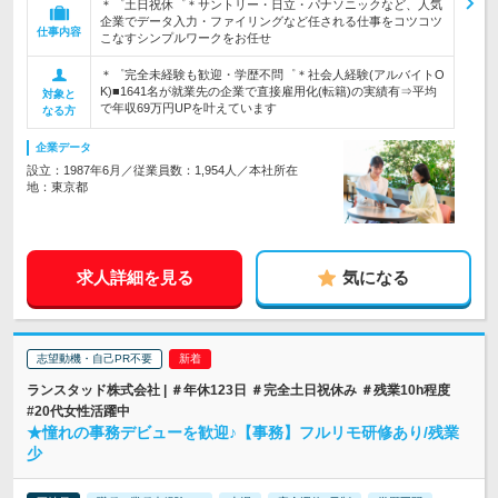
＊゜土日祝休゜＊サントリー・日立・パナソニックなど、人気
企業でデータ入力・ファイリングなど任される仕事をコツコツ
仕事内容
こなすシンプルワークをお任せ
＊゜完全未経験も歓迎・学歴不問゜＊社会人経験(アルバイトO
K)■1641名が就業先の企業で直接雇用化(転籍)の実績有⇒平均
対象と
で年収69万円UPを叶えています
なる方
企業データ
設立：1987年6月／従業員数：1,954人／本社所在
地：東京都
求人詳細を見る
気になる
志望動機・自己PR不要
ランスタッド株式会社 | ＃年休123日 ＃完全土日祝休み ＃残業10h程度
#20代女性活躍中
★憧れの事務デビューを歓迎♪【事務】フルリモ研修あり/残業
少