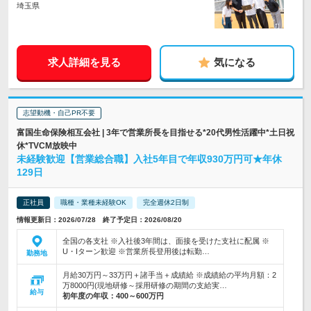
埼玉県
求人詳細を見る
気になる
志望動機・自己PR不要
富国生命保険相互会社 | 3年で営業所長を目指せる*20代男性活躍中*土日祝
休*TVCM放映中
未経験歓迎【営業総合職】入社5年目で年収930万円可★年休
129日
正社員
職種・業種未経験OK
完全週休2日制
情報更新日：2026/07/28 終了予定日：2026/08/20
全国の各支社 ※入社後3年間は、面接を受けた支社に配属 ※
U・Iターン歓迎 ※営業所長登用後は転勤…
勤務地
月給30万円～33万円＋諸手当＋成績給 ※成績給の平均月額：2
万8000円(現地研修～採用研修の期間の支給実…
給与
初年度の年収：
400～600万円