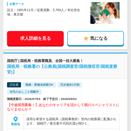
企業データ
設立：1981年11月／従業員数：5,784人／本社所在
地：東京都
求人詳細を見る
気になる
国税庁 | 国税局・税務署職員、全国一括大募集！
国税局・税務署の【公務員(国税調査官/国税徴収官/国税査察
官)】
正社員
職種・業種未経験OK
完全週休2日制
女性のおしごと掲載中
情報更新日：2026/07/03 終了予定日：2026/09/03
【中途採用募集！】あなたのキャリアを活かして税のスペシャリストに
なりませんか？
採用を希望する国税局（国税事務所）管内の税務署に配属され
ます。 国税庁／東京都千代田区霞が関3-1…
勤務地