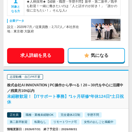
★人柄採用★【経験・職歴・学歴不問】新卒・第二新卒／既卒
も歓迎！一緒に働きたいのは「人と話すのが好き！」「誰かの
対象と
役に立ちたい！」そんな人♪
なる方
企業データ
設立：2020年7月／従業員数：2,717人／本社所在
地：東京都 大阪府
求人詳細を見る
気になる
志望動機・自己PR不要
株式会社AI INNOVATION | PC操作から学べる！20～30代を中心に活躍中
／残業月10h以内
未経験歓迎！【ITサポート事務】*1ヶ月研修*年休124日*土日祝
休
正社員
職種・業種未経験OK
完全週休2日制
学歴不問
第二新卒歓迎
転勤なし
リモートワーク可
女性のおしごと掲載中
情報更新日：2026/07/31 終了予定日：2026/08/31