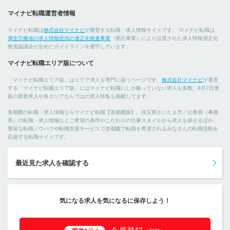
マイナビ転職運営者情報
マイナビ転職は
株式会社マイナビ
が運営する転職・求人情報サイトです。 マイナビ転職は、
厚生労働省の求人情報提供の適正化推進事業
（委託事業）により設置された求人情報適正化
推進協議会が定めたガイドラインを遵守しています。
マイナビ転職エリア版について
「マイナビ転職エリア版」はエリア求人を専門に扱うページです。
株式会社マイナビ
が運営
する「マイナビ転職エリア版」にはマイナビ転職にしか載っていない求人も多数。8月7日更
新の新着求人や各エリアならではの求人特集も掲載してます。
首都圏の転職・求人情報ならマイナビ転職【首都圏版】。埼玉県さいたま市／公務員（事務
系）の転職・求人情報などご希望の条件やこだわりの仕事スタイルから求人を探せるほか、
豊富な転職ノウハウや転職支援サービスで首都圏で転職を希望されるみなさんの転職活動を
応援する転職サイトです。
最近見た求人を確認する
気になる求人を気になるに保存しよう！