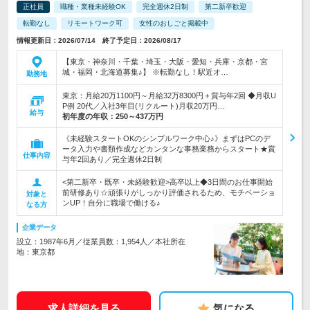
正社員
職種・業種未経験OK
完全週休2日制
第二新卒歓迎
転勤なし
リモートワーク可
女性のおしごと掲載中
情報更新日：2026/07/14 終了予定日：2026/08/17
【東京・神奈川・千葉・埼玉・大阪・愛知・兵庫・京都・宮
城・福岡・北海道募集♪】 ※転勤なし！駅近オ…
勤務地
東京：月給20万1100円～月給32万8300円＋賞与年2回 ◆月収U
P例 20代／入社3年目(リクルート)月収20万円…
給与
初年度の年収：
250～437万円
《未経験スタートOKのシンプルワーク中心♪》まずはPCのデ
ータ入力や書類作成などカンタンな事務業務からスタート★賞
仕事内容
与年2回あり／完全週休2日制
<第二新卒・既卒・未経験歓迎>高卒以上◆3日間のお仕事開始
前研修あり☆頑張りがしっかり評価されるため、モチベーショ
対象と
ンUP！自分に職場で働ける♪
なる方
企業データ
設立：1987年6月／従業員数：1,954人／本社所在
地：東京都
求人詳細を見る
気になる