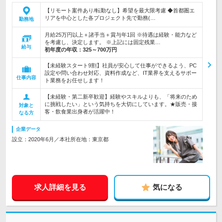
【リモート案件あり/転勤なし】希望を最大限考慮 ◆首都圏エ
リアを中心とした各プロジェクト先で勤務(…
勤務地
月給25万円以上＋諸手当＋賞与年1回 ※待遇は経験・能力など
を考慮し、決定します。 ※上記には固定残業…
給与
初年度の年収：
325～700万円
【未経験スタート9割】社員が安心して仕事ができるよう、PC
設定や問い合わせ対応、資料作成など、IT業界を支えるサポー
仕事内容
ト業務をお任せします！
【未経験・第二新卒歓迎】経験やスキルよりも、「将来のため
に挑戦したい」という気持ちを大切にしています。★販売・接
対象と
客・飲食業出身者が活躍中！
なる方
企業データ
設立：2020年6月／本社所在地：東京都
求人詳細を見る
気になる