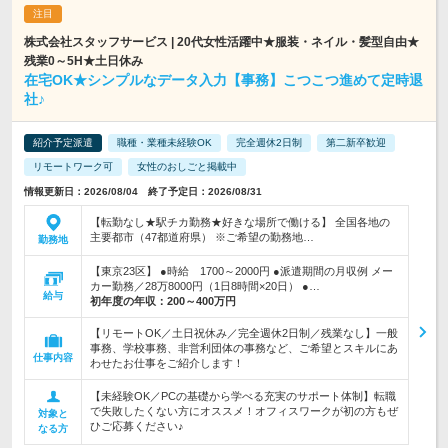
株式会社スタッフサービス | 20代女性活躍中★服装・ネイル・髪型自由★
残業0～5H★土日休み
在宅OK★シンプルなデータ入力【事務】こつこつ進めて定時退
社♪
紹介予定派遣
職種・業種未経験OK
完全週休2日制
第二新卒歓迎
リモートワーク可
女性のおしごと掲載中
情報更新日：2026/08/04 終了予定日：2026/08/31
【転勤なし★駅チカ勤務★好きな場所で働ける】 全国各地の
主要都市（47都道府県） ※ご希望の勤務地…
勤務地
【東京23区】 ●時給 1700～2000円 ●派遣期間の月収例 メー
カー勤務／28万8000円（1日8時間×20日） ●…
給与
初年度の年収：
200～400万円
【リモートOK／土日祝休み／完全週休2日制／残業なし】一般
事務、学校事務、非営利団体の事務など、ご希望とスキルにあ
仕事内容
わせたお仕事をご紹介します！
【未経験OK／PCの基礎から学べる充実のサポート体制】転職
で失敗したくない方にオススメ！オフィスワークが初の方もぜ
対象と
ひご応募ください♪
なる方