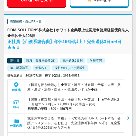
志望動機・自己PR不要
FIDIA SOLUTIONS株式会社 | ホワイト企業最上位認定◆健康経営優良法人
◆年休最大208日
正社員【介護系総合職】年休156日以上！完全週休3日or4日
★★☆
正社員
職種・業種未経験OK
完全週休2日制
学歴不問
第二新卒歓迎
転勤なし
女性のおしごと掲載中
情報更新日：2026/07/28 終了予定日：2026/08/31
《転居を伴う転勤なし◆東京・埼玉・神奈川・千葉・大阪・兵
庫・滋賀・京都・奈良・和歌山のいずれか◆好…
勤務地
【関東（東京都・埼玉県・神奈川県・千葉県）】 ■完全週休2
日 月給215,000円～300,000円＋諸手当＋賞与…
給与
初年度の年収：
300～450万円
施設運営を支える「事務」・お客様の生活をサポートする「介
護アシスタント」をお任せ！完全週休3日(年休156日)・完全週
仕事内容
休4日(年休208日)から選べる！