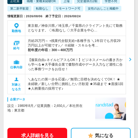
正社員
職種・業種未経験OK
上場
完全週休2日制
学歴不問
第二新卒歓迎
転勤なし
リモートワーク可
女性のおしごと掲載中
情報更新日：2026/08/06 終了予定日：2026/08/24
東京都／神奈川県／埼玉県／千葉県のクライアント先にて勤務
となります。 ◇転勤なし ◇大手企業を中心…
勤務地
月給25万円～ +残業代全額支給+各種手当 ＼1年目でも月収29
万円以上が可能です♪／ ※経験・スキルを考…
給与
初年度の年収：
300～400万円
【服装自由♪ネイルピアスもOK！】ビジネスメールの書き方か
ら学べる★大手優良企業で書類作成やデータ入力など適性に合
仕事内容
った事務ワークをお任せ！
＼あなたの第一歩を応援♪／無理に目標を決めなくてOK！ ★
未経験／新しい分野に挑戦したい方歓迎 ★35歳まで ★面接1回
対象と
★人柄重視の採用です♪
なる方
企業データ
設立：1980年8月／従業員数：2,650人／本社所在
地：東京都
求人詳細を見る
気になる