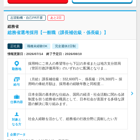
志望動機・自己PR不要
あと2日
総務省
総務省選考採用【一般職（課長補佐級・係長級）】
正社員
職種未経験OK
完全週休2日制
情報更新日：2026/07/14 終了予定日：2026/08/10
採用時にご本人の希望等から下記の本省または地方支分部局
（管区行政評価局等）のいずれかに配属となりま…
勤務地
（月給）課長補佐級：332,600円～、係長級：276,300円～ 採
用時の俸給月額は、採用者の経験年数と同程度…
給与
日本全国の基本的な仕組み、国民の経済・社会活動に関わる諸
制度を担う総務省の職員として、日本社会が直面する多様な課
仕事内容
題の解決に取り組みます。
社会人経験を活かして、総務省の行政分野に貢献したい方
対象と
なる方
企業データ