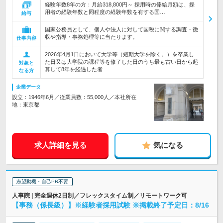
経験年数8年の方：月給318,800円～ 採用時の俸給月額は、採
用者の経験年数と同程度の経験年数を有する国…
給与
国家公務員として、個人や法人に対して国税に関する調査・徴
収や指導・事務処理等に当たります。
仕事内容
2026年4月1日において大学等（短期大学を除く。）を卒業し
た日又は大学院の課程等を修了した日のうち最も古い日から起
対象と
算して8年を経過した者
なる方
企業データ
設立：1946年6月／従業員数：55,000人／本社所在
地：東京都
求人詳細を見る
気になる
志望動機・自己PR不要
人事院 | 完全週休2日制／フレックスタイム制／リモートワーク可
【事務（係長級）】※経験者採用試験 ※掲載終了予定日：8/16