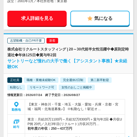
設立：2001年1月／本社所在地：東京都
求人詳細を見る
気になる
志望動機・自己PR不要
株式会社リクルートスタッフィング | 20～30代前半女性活躍中◆原則定時
退社◆年休125日◆賞与年2回
サントリーなど憧れの大手で働く【アシスタント事務】★未経
験OK
正社員
職種・業種未経験OK
完全週休2日制
第二新卒歓迎
転勤なし
リモートワーク可
女性のおしごと掲載中
情報更新日：2026/07/24 終了予定日：2026/08/27
【東京・神奈川・千葉・埼玉・大阪・愛知・兵庫・京都・宮
城・福岡・北海道募集♪】 ※転勤なし！駅近オ…
勤務地
東京：月給20万1100円～月給32万8300円＋賞与年2回 ◆月収U
P例 20代／入社3年目(リクルート)月収20万円…
給与
初年度の年収：
250～437万円