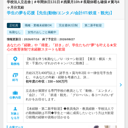
学校法人立志舎 | ＃年間休日131日＃残業月10h＃長期休暇も確保＃賞与4
ヶ月分支給
学生の夢を応援【先生(動物/エンタメ/会計/IT/鉄道・観光)】
正社員
職種・業種未経験OK
完全週休2日制
第二新卒歓迎
転勤なし
女性のおしごと掲載中
情報更新日：2026/07/16 終了予定日：2026/08/27
あなたの「経験」や「得意」「好き」が、学生たちの“夢”を叶える★安
心の教育体制で未経験スタートも歓迎
【転居を伴う転勤なし／U・Iターン歓迎】 【東京・横浜・大
宮・千葉のいずれかのキャンパスに勤務】…
勤務地
月給21万3,400円以上 + 諸手当 + 賞与年2回 ※一律住宅手当含
む。 ※あなたの年齢・経験を考慮の上、決…
給与
初年度の年収：
330～500万円
立志舎が展開する専門学校の教員として「動物」「エンタメ」
「会計」「IT」「鉄道・観光」「グローバル」各コースのいず
仕事内容
れかをお任せします。
【未経験・第二新卒歓迎】◆教員免許・教員経験・学校法人で
の勤務経験は不問◆学生と一緒に成長したいという方は大歓迎
対象と
◎前職の経験や資格が活かせる
なる方
企業データ