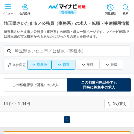
首都圏版
メニュー
会員登録
閲覧履歴
検索
埼玉県さいたま市／公務員（事務系）の求人・転職・中途採用情報
埼玉県さいたま市／公務員（事務系）の転職・求人一覧ページです。マイナビ転職で
は埼玉県の市区町村からもあなたにぴったりの求人を探せます。
埼玉県さいたま市／公務員（事務系）
勤務地
職種
年収
特徴
条件変更
この都道府県
以外でも
この都道府県
で募集中の求人
同時に募集中の求人
14
1
14
件中
-
件
並び替え
1