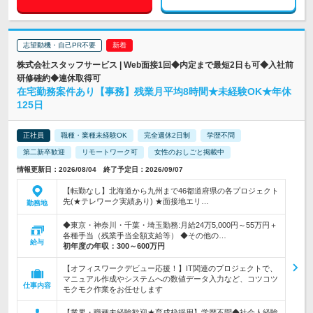
志望動機・自己PR不要
株式会社スタッフサービス | Web面接1回◆内定まで最短2日も可◆入社前
研修確約◆連休取得可
在宅勤務案件あり【事務】残業月平均8時間★未経験OK★年休
125日
正社員
職種・業種未経験OK
完全週休2日制
学歴不問
第二新卒歓迎
リモートワーク可
女性のおしごと掲載中
情報更新日：2026/08/04 終了予定日：2026/09/07
【転勤なし】北海道から九州まで46都道府県の各プロジェクト
先(★テレワーク実績あり) ★面接地エリ…
勤務地
◆東京・神奈川・千葉・埼玉勤務:月給24万5,000円～55万円＋
各種手当（残業手当全額支給等） ◆その他の…
給与
初年度の年収：
300～600万円
【オフィスワークデビュー応援！】IT関連のプロジェクトで、
マニュアル作成やシステムへの数値データ入力など、コツコツ
仕事内容
モクモク作業をお任せします
【業界・職種未経験歓迎★育成枠採用】学歴不問◆社会人経験