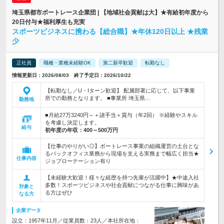
埼玉県都市ボートレース企業団 | 【地域社会貢献は大】★有給初年度から
20日付与★福利厚生も充実
スポーツビジネスに携わる【総合職】★年休120日以上 ★残業
少
正社員
職種・業種未経験OK
第二新卒歓迎
転勤なし
情報更新日：2026/08/03 終了予定日：2026/10/22
【転勤なし／U・Iターン歓迎】 配属部署に応じて、以下事業
所での勤務となります。 ■事業所 埼玉県…
勤務地
■月給27万3240円～＋諸手当＋賞与（年2回） ※経験やスキル
を考慮し決定します。
給与
初年度の年収：
400～500万円
【仕事のやりがい◎】ボートレース事業の組織運営の土台とな
るバックオフィス業務から現場を支える実務まで幅広く担当★
仕事内容
ジョブローテーション有り
【未経験大歓迎！様々な経歴を持つ先輩が活躍中】★中途入社
多数！スポーツビジネスや社会貢献につながる仕事に興味があ
対象と
る方はぜひ
なる方
企業データ
設立：1957年11月／従業員数：23人／本社所在地：