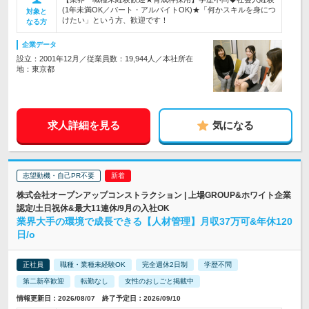
(1年未満OK／パート・アルバイトOK)★「何かスキルを身につ
対象と
けたい」という方、歓迎です！
なる方
企業データ
設立：2001年12月／従業員数：19,944人／本社所在
地：東京都
求人詳細を見る
気になる
志望動機・自己PR不要
株式会社オープンアップコンストラクション | 上場GROUP&ホワイト企業
認定/土日祝休&最大11連休/9月の入社OK
業界大手の環境で成長できる【人材管理】月収37万可&年休120
日/o
正社員
職種・業種未経験OK
完全週休2日制
学歴不問
第二新卒歓迎
転勤なし
女性のおしごと掲載中
情報更新日：2026/08/07 終了予定日：2026/09/10