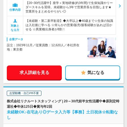
【20~30代活躍中】座学＋実地研修(約3年間)で生保知識やリー
ダースキルを習得。未経験から3年で営業所長を目指します★
仕事内容
営業所をまとめるやりがい◎
【未経験・第二新卒歓迎】◆大卒以上◆40歳まで☆生保の知識
は入社後に学べる ☆何らかの営業/販売/接客経験があれば活か
対象と
せる ☆異業種出身者が8割！
なる方
企業データ
設立：1923年11月／従業員数：12,620人／本社所在
地：東京都
求人詳細を見る
気になる
志望動機・自己PR不要
株式会社リクルートスタッフィング | 20～30代前半女性活躍中◆原則定時
退社◆年休125日◆賞与年2回
未経験OK♪在宅あり◎データ入力等【事務】土日祝休☆転勤な
し