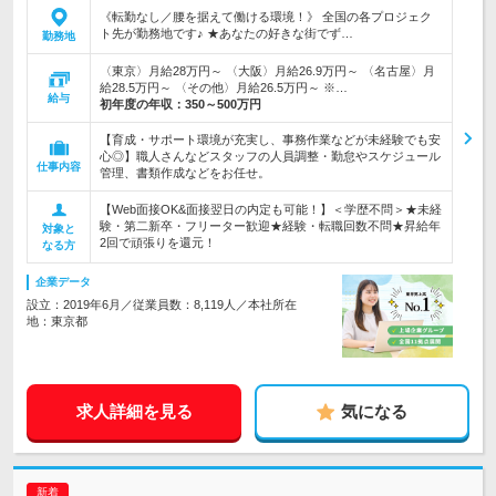
《転勤なし／腰を据えて働ける環境！》 全国の各プロジェク
ト先が勤務地です♪ ★あなたの好きな街でず…
勤務地
〈東京〉月給28万円～ 〈大阪〉月給26.9万円～ 〈名古屋〉月
給28.5万円～ 〈その他〉月給26.5万円～ ※…
給与
初年度の年収：
350～500万円
【育成・サポート環境が充実し、事務作業などが未経験でも安
心◎】職人さんなどスタッフの人員調整・勤怠やスケジュール
仕事内容
管理、書類作成などをお任せ。
【Web面接OK&面接翌日の内定も可能！】＜学歴不問＞★未経
験・第二新卒・フリーター歓迎★経験・転職回数不問★昇給年
対象と
2回で頑張りを還元！
なる方
企業データ
設立：2019年6月／従業員数：8,119人／本社所在
地：東京都
求人詳細を見る
気になる