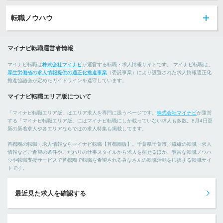
転職ノウハウ
マイナビ転職運営者情報
マイナビ転職は
株式会社マイナビ
が運営する転職・求人情報サイトです。 マイナビ転職は、
厚生労働省の求人情報提供の適正化推進事業
（委託事業）により設置された求人情報適正化
推進協議会が定めたガイドラインを遵守しています。
マイナビ転職エリア版について
「マイナビ転職エリア版」はエリア求人を専門に扱うページです。
株式会社マイナビ
が運営
する「マイナビ転職エリア版」にはマイナビ転職にしか載っていない求人も多数。8月4日更
新の新着求人や各エリアならではの求人特集も掲載してます。
首都圏の転職・求人情報ならマイナビ転職【首都圏版】。千葉県千葉市／繊維の転職・求人
情報などご希望の条件やこだわりの仕事スタイルから求人を探せるほか、豊富な転職ノウハ
ウや転職支援サービスで首都圏で転職を希望されるみなさんの転職活動を応援する転職サイ
トです。
最近見た求人を確認する