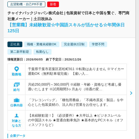
志望動機・自己PR不要
チャイナパックジャパン株式会社 | 包装資材で日本と中国を繋ぐ、専門商
社兼メーカー｜土日祝休み
【営業職】未経験歓迎☆中国語スキルが活かせる☆年間休日
125日
正社員
職種・業種未経験OK
完全週休2日制
学歴不問
第二新卒歓迎
転勤なし
情報更新日：2026/06/05 終了予定日：2026/11/26
千葉県千葉市若葉区若松町911 ※転勤はありません ※マイカー
通勤OK（無料駐車場完備） 【雇い入…
勤務地
月給250,000円～360,000円 ※経験・年齢・資格など考慮し優
遇いたします ※試用期間3ヶ月あり（待遇の変…
給与
「フレコンバッグ」「梱包用番線」「不織布原反・製品」を中
心とした包装資材の、法人向け営業をお任せします。
仕事内容
【未経験歓迎！】《必須要件》★大卒以上 ★ビジネスレベル
の中国語スキル ★普通自動車免許 ★基本的なPCスキル（オフ
対象と
ィスソフトなど）
なる方
企業データ