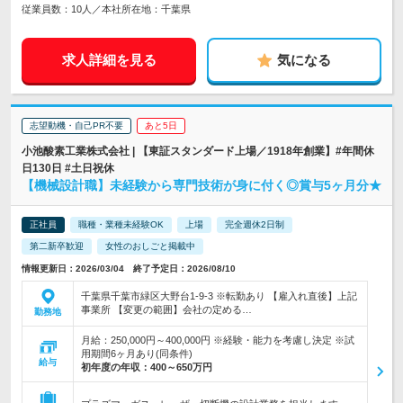
従業員数：10人／本社所在地：千葉県
求人詳細を見る
気になる
志望動機・自己PR不要
あと5日
小池酸素工業株式会社 | 【東証スタンダード上場／1918年創業】#年間休
日130日 #土日祝休
【機械設計職】未経験から専門技術が身に付く◎賞与5ヶ月分★
正社員
職種・業種未経験OK
上場
完全週休2日制
第二新卒歓迎
女性のおしごと掲載中
情報更新日：2026/03/04 終了予定日：2026/08/10
千葉県千葉市緑区大野台1-9-3 ※転勤あり 【雇入れ直後】上記
事業所 【変更の範囲】会社の定める…
勤務地
月給：250,000円～400,000円 ※経験・能力を考慮し決定 ※試
用期間6ヶ月あり(同条件)
給与
初年度の年収：
400～650万円