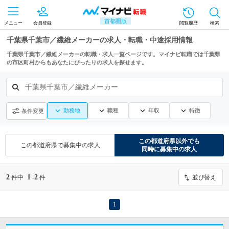
首都圏版
メニュー
会員登録
閲覧履歴
検索
千葉県千葉市／繊維メーカーの求人・転職・中途採用情報
千葉県千葉市／繊維メーカーの転職・求人一覧ページです。マイナビ転職では千葉県
の市区町村からもあなたにぴったりの求人を探せます。
千葉県千葉市／繊維メーカー
勤務地
職種
年収
特徴
条件変更
この都道府県
以外でも
この都道府県
で募集中の求人
同時に募集中の求人
2
1
2
件中
-
件
並び替え
1