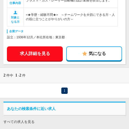
プラズマ・ガス・レーザー切断機の設計業務を担当します。
仕事内容
<★学歴・経験不問★> ～チームワークを大切にできる方・人
対象と
の役に立つことがやりがいの方～
なる方
企業データ
設立：1936年12月／本社所在地：東京都
求人詳細を見る
気になる
2
1
2
件中
-
件
1
あなたの検索条件に近い求人
すべての求人を見る