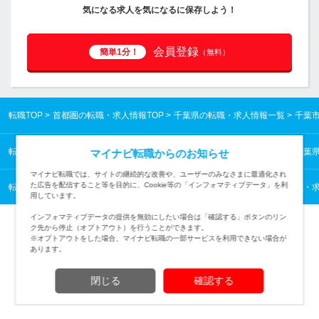
気になる求人を気になるに保存しよう！
会員登録
簡単1分！
（無料）
転職TOP
首都圏の転職・求人情報TOP
千葉県の転職・求人情報一覧
千葉
転職TOP
首都圏の転職・求人情報TOP
千葉県の転職・求人情報一覧
千葉
マイナビ転職からのお知らせ
マイナビ転職では、サイトの継続的な改善や、ユーザーのみなさまに最適化され
た広告を配信すること等を目的に、Cookie等の「インフォマティブデータ」を利
転職TOP
業種から探す
素材メーカーの転職・求人情報一覧
繊維の転職・
用しています。
インフォマティブデータの提供を無効にしたい場合は「確認する」ボタンのリン
ク先から停止（オプトアウト）を行うことができます。
※オプトアウトをした場合、マイナビ転職の一部サービスを利用できない場合が
あります。
TOPページへ
閉じる
確認する
(c) Mynavi Corporation