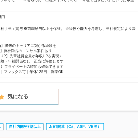
フルリモート ⇒もちろん「出社メインがいい」「常駐で働きたい」といった希望
万円
各種手当＋賞与 ※前職給与以上を保証。 ※経験や能力を考慮し、当社規定により決
参画】将来のキャリアに繋がる経験を
】弊社独占のコンサル案件あり
円UP】先輩社員全員が年収UPを実現♪
経験・年齢関係なし｜正当に評価します
％】プライベートの時間も確保できます
｜フレックス可｜年休125日｜副業OK
気になる
L
自社内開発7割以上
.NET関連（C#、ASP、VB等）