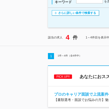
を
キーワード
さらに詳しい条件で検索する
4
件
該当の求人
1～4件目を表示
1
1
件～
4
件（全
4
件中）
あなたにおスス
PICK UP!!
プロのキャリア面談で上流案件
【書類選考・面談でお悩みの方】魅せ