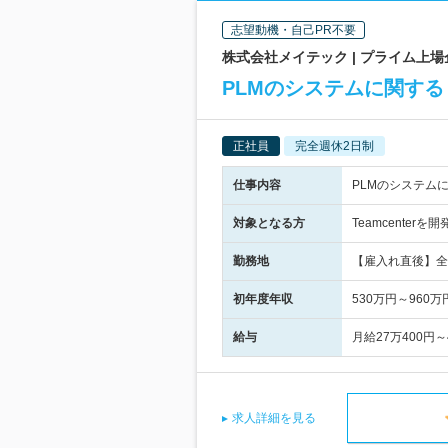
志望動機・自己PR不要
株式会社メイテック | プライム上
PLMのシステムに関す
正社員
完全週休2日制
仕事内容
PLMのシステム
対象となる方
Teamcente
勤務地
【雇入れ直後】全
初年度年収
530万円～960万
給与
月給27万400円
求人詳細を見る