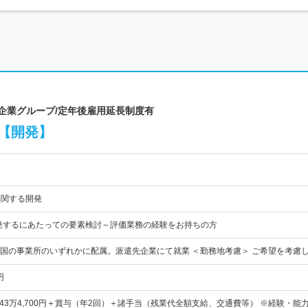
場企業グループ/定年後雇用延長制度有
る【開発】
に関する開発
rを開発するにあたっての要素検討～評価業務の経験をお持ちの方
国の事業所のいずれかに配属。派遣先企業にて就業 ＜勤務地考慮＞ ご希望を考慮
円
～43万4,700円＋賞与（年2回）＋諸手当（残業代全額支給、交通費等） ※経験・能