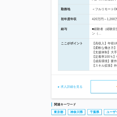
勤務地
＜フルリモートOK
初年度年収
420万円～1,200
給与
■経験者（経験目
ン（…
ここがポイント
【高収入】年収U
【柔軟な働き方】
【支援体制】大手
【定着率100％
【成長環境】要件
【スキル拡張】外
求人詳細を見る
関連キーワード
東京都
神奈川県
千葉県
ユーザ