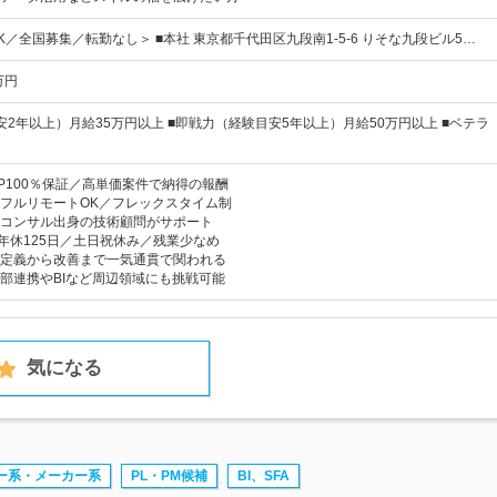
／全国募集／転勤なし＞ ■本社 東京都千代田区九段南1-5-6 りそな九段ビル5…
万円
安2年以上）月給35万円以上 ■即戦力（経験目安5年以上）月給50万円以上 ■ベテラ
P100％保証／高単価案件で納得の報酬
フルリモートOK／フレックスタイム制
コンサル出身の技術顧問がサポート
】年休125日／土日祝休み／残業少なめ
定義から改善まで一気通貫で関われる
部連携やBIなど周辺領域にも挑戦可能
気になる
ー系・メーカー系
PL・PM候補
BI、SFA