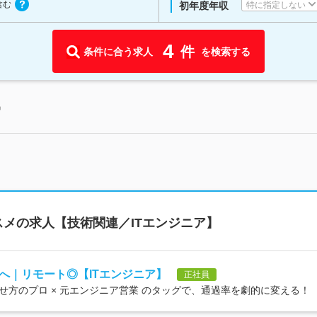
含む
特に指定しない
初年度年収
4
件
条件に合う求人
を検索する
中
メの求人【技術関連／ITエンジニア】
へ｜リモート◎【ITエンジニア】
正社員
方のプロ × 元エンジニア営業 のタッグで、通過率を劇的に変える！