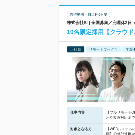
志望動機・自己PR不要
株式会社SI | 全国募集／完週休2
10名限定採用【クラウド
正社員
リモートワーク可
学歴
仕事内容
【フルリモートOK
用や改善対応まで
対象となる方
【WEBシステム
問】◎外部連携や