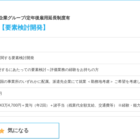
場企業グループ/定年後雇用延長制度有
る【要素検討開発】
に関する要素検討開発
rを開発するにあたっての要素検討～評価業務の経験をお持ちの方
国の事業所のいずれかに配属。派遣先企業にて就業 ＜勤務地考慮＞ ご希望を考慮
円
～43万4,700円＋賞与（年2回）＋諸手当（残業代全額支給、交通費等） ※経験・能
気になる