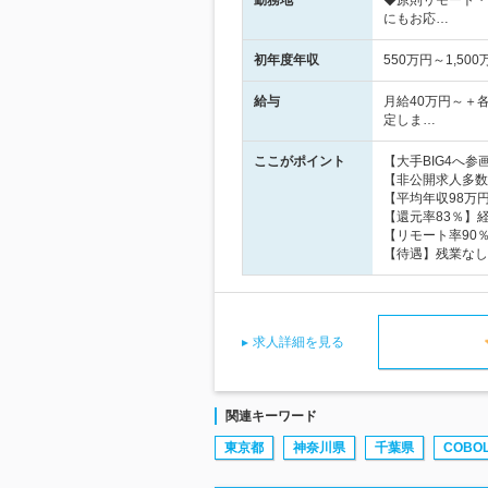
勤務地
◆原則リモート・
にもお応…
初年度年収
550万円～1,500
給与
月給40万円～＋
定しま…
ここがポイント
【大手BIG4へ
【非公開求人多数
【平均年収98万
【還元率83％】
【リモート率90
【待遇】残業なし
求人詳細を見る
関連キーワード
東京都
神奈川県
千葉県
COBO