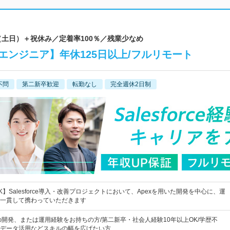
日（土日）＋祝休み／定着率100％／残業少なめ
エンジニア】年休125日以上/フルリモート
不問
第二新卒歓迎
転勤なし
完全週休2日制
】Salesforce導入・改善プロジェクトにおいて、Apexを用いた開発を中心に、運
一貫して携わっていただきます
の開発、または運用経験をお持ちの方/第二新卒・社会人経験10年以上OK/学歴不
データ活用などスキルの幅を広げたい方