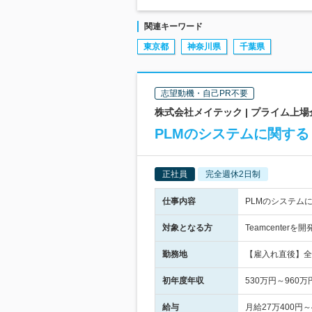
関連キーワード
東京都
神奈川県
千葉県
志望動機・自己PR不要
株式会社メイテック | プライム上
PLMのシステムに関す
正社員
完全週休2日制
仕事内容
PLMのシステム
対象となる方
Teamcente
勤務地
【雇入れ直後】全
初年度年収
530万円～960万
給与
月給27万400円