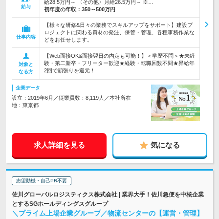
給28.5万円～ 〈その他〉月給26.5万円～ ※…
給与
初年度の年収：
350～500万円
【様々な研修&日々の業務でスキルアップをサポート】建設プ
ロジェクトに関わる資材の発注、保管・管理、各種事務作業な
仕事内容
どをお任せします。
【Web面接OK&面接翌日の内定も可能！】＜学歴不問＞★未経
験・第二新卒・フリーター歓迎★経験・転職回数不問★昇給年
対象と
2回で頑張りを還元！
なる方
企業データ
設立：2019年6月／従業員数：8,119人／本社所在
地：東京都
求人詳細を見る
気になる
志望動機・自己PR不要
佐川グローバルロジスティクス株式会社 | 業界大手！佐川急便を中核企業
とするSGホールディングスグループ
＼プライム上場企業グループ／物流センターの【運営・管理】