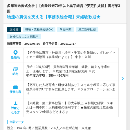
多摩運送株式会社 | 【創業以来70年以上黒字経営で安定性抜群】賞与年3
回
物流の裏側を支える【事務系総合職】未経験歓迎★
正社員
職種・業種未経験OK
学歴不問
第二新卒歓迎
女性のおしごと掲載中
情報更新日：2026/06/26 終了予定日：2026/12/17
【初任地は東京・神奈川・埼玉・千葉の営業所のいずれか／マ
イカー通勤可（事業所による）】 東京：立川…
勤務地
月給：220,590円＋賞与年3回 ※年齢、経験、能力を考慮の
上、優遇します。 ※残業代は別途全額支給 ※試…
給与
初年度の年収：
350～450万円
【充実した人材育成・研修体制あり】スキルや希望に応じて事
務系部署のいずれかに配属します。※ジョブローテーションあ
仕事内容
り
【未経験・第二新卒歓迎！】◎大卒以上 ★特別な経験・スキ
ルは一切不問！人柄重視の採用です！★先輩の前職は飲食/販
対象と
売スタッフ/金融などさまざま！
なる方
企業データ
設立：1949年9月／従業員数：796人／本社所在地：東京都