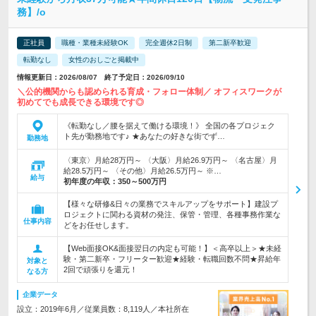
務】/o
正社員
職種・業種未経験OK
完全週休2日制
第二新卒歓迎
転勤なし
女性のおしごと掲載中
情報更新日：2026/08/07 終了予定日：2026/09/10
＼公的機関からも認められる育成・フォロー体制／ オフィスワークが
初めてでも成長できる環境です◎
《転勤なし／腰を据えて働ける環境！》 全国の各プロジェク
ト先が勤務地です♪ ★あなたの好きな街でず…
勤務地
〈東京〉月給28万円～ 〈大阪〉月給26.9万円～ 〈名古屋〉月
給28.5万円～ 〈その他〉月給26.5万円～ ※…
給与
初年度の年収：
350～500万円
【様々な研修&日々の業務でスキルアップをサポート】建設プ
ロジェクトに関わる資材の発注、保管・管理、各種事務作業な
仕事内容
どをお任せします。
【Web面接OK&面接翌日の内定も可能！】＜高卒以上＞★未経
験・第二新卒・フリーター歓迎★経験・転職回数不問★昇給年
対象と
2回で頑張りを還元！
なる方
企業データ
設立：2019年6月／従業員数：8,119人／本社所在