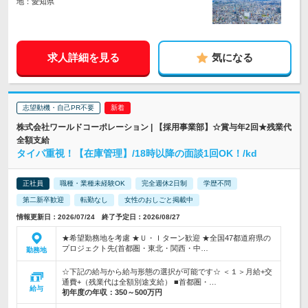
地：愛知県
求人詳細を見る
気になる
志望動機・自己PR不要
株式会社ワールドコーポレーション | 【採用事業部】☆賞与年2回★残業代
全額支給
タイパ重視！【在庫管理】/18時以降の面談1回OK！/kd
正社員
職種・業種未経験OK
完全週休2日制
学歴不問
第二新卒歓迎
転勤なし
女性のおしごと掲載中
情報更新日：2026/07/24 終了予定日：2026/08/27
★希望勤務地を考慮 ★Ｕ・Ｉターン歓迎 ★全国47都道府県の
プロジェクト先(首都圏・東北・関西・中…
勤務地
☆下記の給与から給与形態の選択が可能です☆ ＜１＞月給+交
通費+（残業代は全額別途支給） ■首都圏・…
給与
初年度の年収：
350～500万円