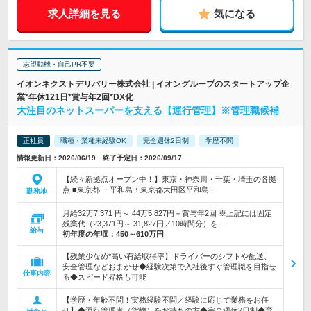
求人詳細を見る
気になる
志望動機・自己PR不要
イオンネクストデリバリー株式会社 | イオングループのスタートアップ企
業*年休121日*賞与年2回*DX化
大注目のネットスーパーを支える【運行管理】※管理職候補
正社員
職種・業種未経験OK
完全週休2日制
学歴不問
情報更新日：2026/06/19 終了予定日：2026/09/17
【続々新拠点オープン中！】東京・神奈川・千葉・埼玉の各拠
点 ■東京都 ・平和島：東京都大田区平和島…
勤務地
月給32万7,371 円～ 44万5,827円＋賞与年2回 ※上記には固定
残業代（23,371円～ 31,827円／10時間分）を…
給与
初年度の年収：
450～610万円
【残業少なめ*高い有給取得率】ドライバーのシフトや配送、
安全管理などおまかせ◆経験次第で入社後すぐ管理職を目指せ
仕事内容
る◆スピード昇格も可能
【学歴・年齢不問！実務経験不問／経験に応じて業務をお任
せ】◆運行管理者（貨物）をお持ちの方◆完全週休2日制◆育