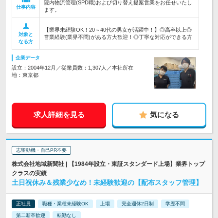
院内物流管理(SPD職)および切り替え提案営業をお任せいたし
仕事内容
ます。
【業界未経験OK！20～40代の男女が活躍中！】◎高卒以上◎
対象と
営業経験(業界不問)がある方大歓迎！◎丁寧な対応ができる方
なる方
企業データ
設立：2004年12月／従業員数：1,307人／本社所在
地：東京都
求人詳細を見る
気になる
志望動機・自己PR不要
株式会社地域新聞社 | 【1984年設立・東証スタンダード上場】業界トップ
クラスの実績
土日祝休み＆残業少なめ！未経験歓迎の【配布スタッフ管理】
正社員
職種・業種未経験OK
上場
完全週休2日制
学歴不問
第二新卒歓迎
転勤なし