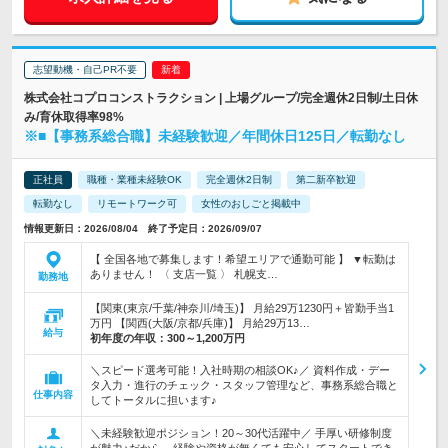
志望動機・自己PR不要
株式会社コプロコンストラクション | 上場グループ/完全週休2日制/土日休
み/育休取得率98%
※■【事務系総合職】未経験歓迎／年間休日125日／転勤なし
正社員
職種・業種未経験OK
完全週休2日制
第二新卒歓迎
転勤なし
リモートワーク可
女性のおしごと掲載中
情報更新日：2026/08/04 終了予定日：2026/09/07
【 全国各地で募集します！希望エリアで通勤可能 】 ▼転勤は
ありません！ 〈 支店一覧 〉 札幌支…
勤務地
【関東(東京/千葉/神奈川/埼玉)】 月給29万1230円＋皆勤手当1
万円 【関西(大阪/京都/兵庫)】 月給29万13…
給与
初年度の年収：
300～1,200万円
＼スピード選考可能！入社時期の相談OK♪／ 資料作成・デー
タ入力・進行のチェック・スタッフ管理など、事務系総合職と
仕事内容
してトータルに担います♪
＼未経験歓迎ポジション！20～30代活躍中／ 手厚い研修制度