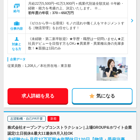
月給22万5,500円~41万3,900円＋残業代別途全額支給 ※年齢・
経験・能力を考慮の上、決定いたします。 ※…
給与
初年度の年収：
370～650万円
《ゼロから学べる環境》モノの流れや働く人をマネジメントす
る［物流管理］をお任せします！
仕事内容
《未経験・第二新卒歓迎》★学歴・職歴は一切問いません★正
社員デビューを目指す方もOK♪★異業界・異業種出身の先輩多
対象と
数！★面接は1回のみ
なる方
企業データ
従業員数：1,208人／本社所在地：東京都
求人詳細を見る
気になる
志望動機・自己PR不要
株式会社オープンアップコンストラクション | 上場GROUP&ホワイト企業
認定/土日祝休&最大11連休/9月入社OK
未経験から月収37万可能★年間休日120日【物流・受発注事