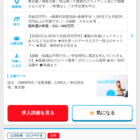
東京都／神奈川県／埼玉県／千葉県のクライアント先にて勤務
となります。 ◇転勤なし ◇大手企業を中心…
勤務地
月給25万円～ +残業代全額支給+各種手当 ＼1年目でも月収29
万円以上が可能です♪／ ※経験・スキルを考…
給与
初年度の年収：
312～400万円
【完休2日＆1年目で月収29万円可】書類の作成(フォーマット
あり)などをお任せ ★AIを使ったデータ入力で一段上のキャリ
仕事内容
アへ ★英語・海外好きが活きる
【経験・知識は不問です♪／学生時代に英語を学んでいた方も
◎】★面接1回のスピード選考！ポテンシャル採用 ★20～30代
対象と
活躍中 ◆35歳まで
なる方
企業データ
設立：1980年8月／従業員数：2,650人／本社所在
地：東京都
求人詳細を見る
気になる
志望動機・自己PR不要