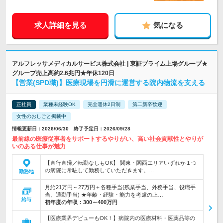
求人詳細を見る
気になる
アルフレッサメディカルサービス株式会社 | 東証プライム上場グループ★
グループ売上高約2.6兆円★年休120日
【営業(SPD職)】医療現場を円滑に運営する院内物流を支える
正社員
業種未経験OK
完全週休2日制
第二新卒歓迎
女性のおしごと掲載中
情報更新日：2026/06/30 終了予定日：2026/09/28
最前線の医療従事者をサポートするやりがい、高い社会貢献性とやりが
いのある仕事が魅力
【直行直帰／転勤なしもOK】 関東・関西エリアいずれか１つ
の病院に常駐して勤務していただきます。…
勤務地
月給21万円～27万円＋各種手当(残業手当、外務手当、役職手
当、通勤手当) ★年齢・経験・能力を考慮の上…
給与
初年度の年収：
300～400万円
【医療業界デビューもOK！】病院内の医療材料・医薬品等の