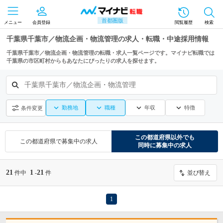
首都圏版
メニュー
会員登録
閲覧履歴
検索
千葉県千葉市／物流企画・物流管理の求人・転職・中途採用情報
千葉県千葉市／物流企画・物流管理の転職・求人一覧ページです。マイナビ転職では
千葉県の市区町村からもあなたにぴったりの求人を探せます。
千葉県千葉市／物流企画・物流管理
勤務地
職種
年収
特徴
条件変更
この都道府県
以外でも
この都道府県
で募集中の求人
同時に募集中の求人
21
1
21
件中
-
件
並び替え
1