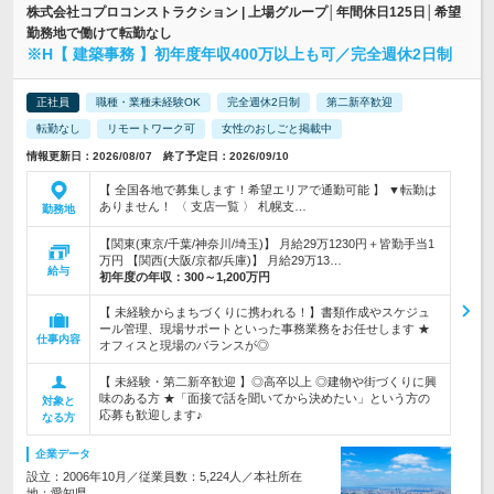
株式会社コプロコンストラクション | 上場グループ│年間休日125日│希望
勤務地で働けて転勤なし
※H【 建築事務 】初年度年収400万以上も可／完全週休2日制
正社員
職種・業種未経験OK
完全週休2日制
第二新卒歓迎
転勤なし
リモートワーク可
女性のおしごと掲載中
情報更新日：2026/08/07 終了予定日：2026/09/10
【 全国各地で募集します！希望エリアで通勤可能 】 ▼転勤は
ありません！ 〈 支店一覧 〉 札幌支…
勤務地
【関東(東京/千葉/神奈川/埼玉)】 月給29万1230円＋皆勤手当1
万円 【関西(大阪/京都/兵庫)】 月給29万13…
給与
初年度の年収：
300～1,200万円
【 未経験からまちづくりに携われる！】書類作成やスケジュ
ール管理、現場サポートといった事務業務をお任せします ★
仕事内容
オフィスと現場のバランスが◎
【 未経験・第二新卒歓迎 】◎高卒以上 ◎建物や街づくりに興
味のある方 ★「面接で話を聞いてから決めたい」という方の
対象と
応募も歓迎します♪
なる方
企業データ
設立：2006年10月／従業員数：5,224人／本社所在
地：愛知県