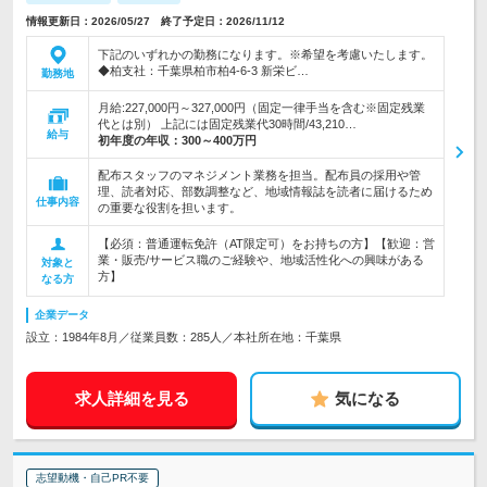
情報更新日：2026/05/27 終了予定日：2026/11/12
下記のいずれかの勤務になります。※希望を考慮いたします。
◆柏支社：千葉県柏市柏4-6-3 新栄ビ…
勤務地
月給:227,000円～327,000円（固定一律手当を含む※固定残業
代とは別） 上記には固定残業代30時間/43,210…
給与
初年度の年収：
300～400万円
配布スタッフのマネジメント業務を担当。配布員の採用や管
理、読者対応、部数調整など、地域情報誌を読者に届けるため
仕事内容
の重要な役割を担います。
【必須：普通運転免許（AT限定可）をお持ちの方】【歓迎：営
業・販売/サービス職のご経験や、地域活性化への興味がある
対象と
方】
なる方
企業データ
設立：1984年8月／従業員数：285人／本社所在地：千葉県
求人詳細を見る
気になる
志望動機・自己PR不要