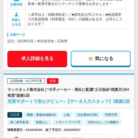
業者へ配車手配を行うマッチング業務をお任せします！
仕事内容
＼高卒以上・経験者歓迎！／■基本的なPCスキル｜■物流業界
での取扱業務（利用運送・仲介）の経験がある方、お待ちして
対象と
おります！
なる方
企業データ
設立：2023年2月／本社所在地：広島県
求人詳細を見る
気になる
志望動機・自己PR不要
ランスタッド株式会社 | *大手メーカー・商社に配属*土日祝休*残業月10H
程度*面接1回
充実サポートで安心デビュー♪【データ入力スタッフ】/面接1回
正社員
職種・業種未経験OK
上場
完全週休2日制
学歴不問
第二新卒歓迎
転勤なし
リモートワーク可
女性のおしごと掲載中
情報更新日：2026/08/06 終了予定日：2026/09/07