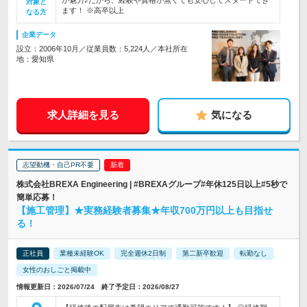
が魅力♪だから、経験や資格が無くても安心してスタートでき
対象と
ます！ ※高卒以上
なる方
企業データ
設立：2006年10月／従業員数：5,224人／本社所在
地：愛知県
求人詳細を見る
気になる
志望動機・自己PR不要
株式会社BREXA Engineering | #BREXAグループ#年休125日以上#5秒で
簡単応募！
【施工管理】★実務経験者募集★年収700万円以上も目指せ
る！
正社員
業種未経験OK
完全週休2日制
第二新卒歓迎
転勤なし
女性のおしごと掲載中
情報更新日：2026/07/24 終了予定日：2026/08/27