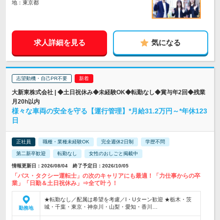
地：東京都
求人詳細を見る
気になる
志望動機・自己PR不要
大新東株式会社 | ◆土日祝休み◆未経験OK◆転勤なし◆賞与年2回◆残業
月20h以内
様々な車両の安全を守る【運行管理】*月給31.2万円～*年休123
日
正社員
職種・業種未経験OK
完全週休2日制
学歴不問
第二新卒歓迎
転勤なし
女性のおしごと掲載中
情報更新日：2026/08/04 終了予定日：2026/10/05
「バス・タクシー運転士」の次のキャリアにも最適！「力仕事からの卒
業」「日勤＆土日祝休み」⇒全て叶う！
★転勤なし／配属は希望を考慮／I・Uターン歓迎 ★栃木・茨
城・千葉・東京・神奈川・山梨・愛知・香川…
勤務地