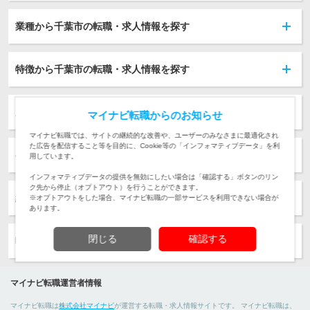
業種から千葉市の転職・求人情報を探す
特徴から千葉市の転職・求人情報を探す
雇用形態から千葉市の転職・求人情報を探す
マイナビ転職からのお知らせ
マイナビ転職では、サイトの継続的な改善や、ユーザーのみなさまに最適化され
た広告を配信すること等を目的に、Cookie等の「インフォマティブデータ」を利
初年度年収から千葉市の転職・求人情報を探す
用しています。
インフォマティブデータの提供を無効にしたい場合は「確認する」ボタンのリン
ク先から停止（オプトアウト）を行うことができます。
経験から千葉市の転職・求人情報を探す
※オプトアウトをした場合、マイナビ転職の一部サービスを利用できない場合が
あります。
閉じる
確認する
転職ノウハウ
マイナビ転職運営者情報
マイナビ転職は
株式会社マイナビ
が運営する転職・求人情報サイトです。 マイナビ転職は、