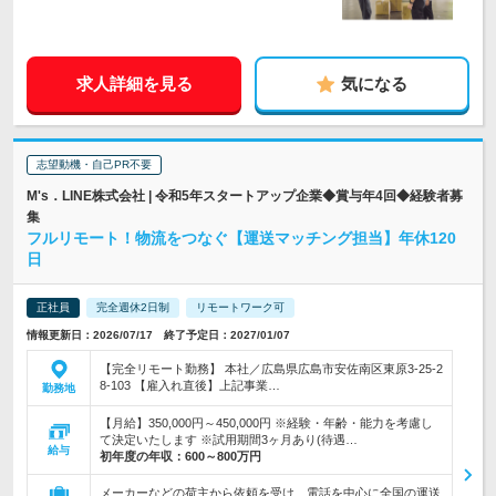
求人詳細を見る
気になる
志望動機・自己PR不要
M's．LINE株式会社 | 令和5年スタートアップ企業◆賞与年4回◆経験者募
集
フルリモート！物流をつなぐ【運送マッチング担当】年休120
日
正社員
完全週休2日制
リモートワーク可
情報更新日：2026/07/17 終了予定日：2027/01/07
【完全リモート勤務】 本社／広島県広島市安佐南区東原3-25-2
8-103 【雇入れ直後】上記事業…
勤務地
【月給】350,000円～450,000円 ※経験・年齢・能力を考慮し
て決定いたします ※試用期間3ヶ月あり(待遇…
給与
初年度の年収：
600～800万円
メーカーなどの荷主から依頼を受け、電話を中心に全国の運送