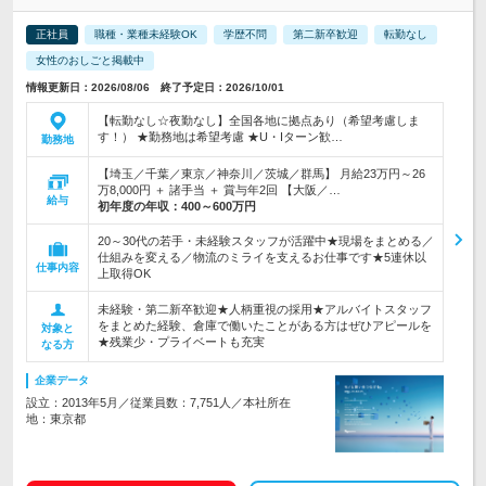
正社員
職種・業種未経験OK
学歴不問
第二新卒歓迎
転勤なし
女性のおしごと掲載中
情報更新日：2026/08/06 終了予定日：2026/10/01
【転勤なし☆夜勤なし】全国各地に拠点あり（希望考慮しま
す！） ★勤務地は希望考慮 ★U・Iターン歓…
勤務地
【埼玉／千葉／東京／神奈川／茨城／群馬】 月給23万円～26
万8,000円 ＋ 諸手当 ＋ 賞与年2回 【大阪／…
給与
初年度の年収：
400～600万円
20～30代の若手・未経験スタッフが活躍中★現場をまとめる／
仕組みを変える／物流のミライを支えるお仕事です★5連休以
仕事内容
上取得OK
未経験・第二新卒歓迎★人柄重視の採用★アルバイトスタッフ
をまとめた経験、倉庫で働いたことがある方はぜひアピールを
対象と
★残業少・プライベートも充実
なる方
企業データ
設立：2013年5月／従業員数：7,751人／本社所在
地：東京都