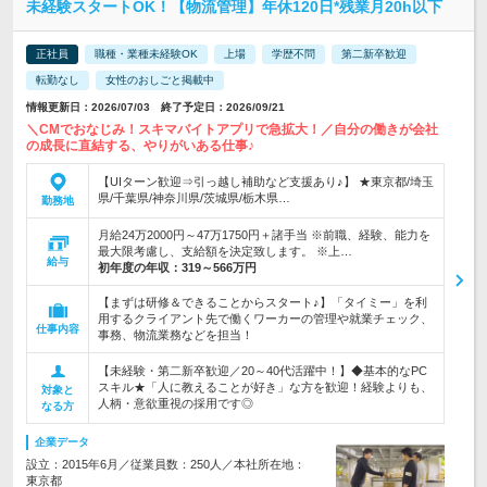
未経験スタートOK！【物流管理】年休120日*残業月20h以下
正社員
職種・業種未経験OK
上場
学歴不問
第二新卒歓迎
転勤なし
女性のおしごと掲載中
情報更新日：2026/07/03 終了予定日：2026/09/21
＼CMでおなじみ！スキマバイトアプリで急拡大！／自分の働きが会社
の成長に直結する、やりがいある仕事♪
【UIターン歓迎⇒引っ越し補助など支援あり♪】 ★東京都/埼玉
県/千葉県/神奈川県/茨城県/栃木県…
勤務地
月給24万2000円～47万1750円＋諸手当 ※前職、経験、能力を
最大限考慮し、支給額を決定致します。 ※上…
給与
初年度の年収：
319～566万円
【まずは研修＆できることからスタート♪】「タイミー」を利
用するクライアント先で働くワーカーの管理や就業チェック、
仕事内容
事務、物流業務などを担当！
【未経験・第二新卒歓迎／20～40代活躍中！】◆基本的なPC
スキル★「人に教えることが好き」な方を歓迎！経験よりも、
対象と
人柄・意欲重視の採用です◎
なる方
企業データ
設立：2015年6月／従業員数：250人／本社所在地：
東京都