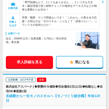
「専門知識なんて、1ミリもありません…」という方も大丈
夫！建設現場で使う材料チェックや進捗をデータ入力などの簡
仕事内容
単な業務からお任せ！
学歴・職歴・マジで関係ないです！「これから」の君を全力応
援！大切なのは「今のスキル」じゃなくて「頑張りたい！」っ
対象と
ていうその気持ちだけ！
なる方
企業データ
設立：2008年11月／従業員数：3,760人／本社所在
地：東京都
求人詳細を見る
気になる
志望動機・自己PR不要
株式会社アスパーク | ◆寮費95％補助◆完全週休2日(土日)◆転勤なし◆在
宅OK◆面接1回
未経験から一生モノのスキルへ【モノづくり総合職】年休120
日