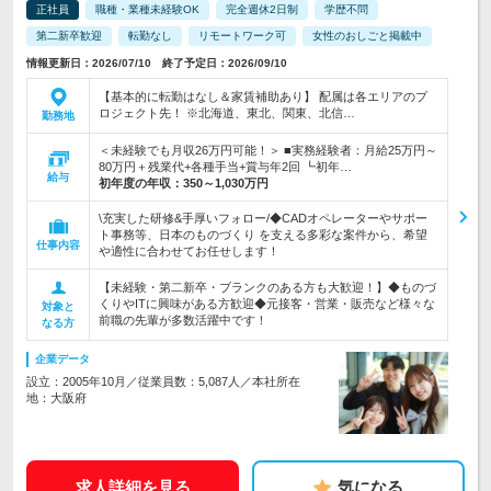
正社員
職種・業種未経験OK
完全週休2日制
学歴不問
第二新卒歓迎
転勤なし
リモートワーク可
女性のおしごと掲載中
情報更新日：2026/07/10 終了予定日：2026/09/10
【基本的に転勤はなし＆家賃補助あり】 配属は各エリアのプ
ロジェクト先！ ※北海道、東北、関東、北信…
勤務地
＜未経験でも月収26万円可能！＞ ■実務経験者：月給25万円～
80万円＋残業代+各種手当+賞与年2回 ┗初年…
給与
初年度の年収：
350～1,030万円
\充実した研修&手厚いフォロー/◆CADオペレーターやサポー
ト事務等、日本のものづくり を支える多彩な案件から、希望
仕事内容
や適性に合わせてお任せします！
【未経験・第二新卒・ブランクのある方も大歓迎！】◆ものづ
くりやITに興味がある方歓迎◆元接客・営業・販売など様々な
対象と
前職の先輩が多数活躍中です！
なる方
企業データ
設立：2005年10月／従業員数：5,087人／本社所在
地：大阪府
求人詳細を見る
気になる