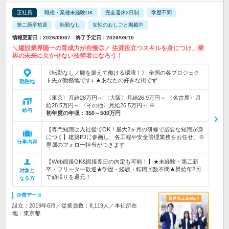
正社員
職種・業種未経験OK
完全週休2日制
学歴不問
第二新卒歓迎
転勤なし
女性のおしごと掲載中
情報更新日：2026/08/07 終了予定日：2026/09/10
＼建設業界随一の育成力が自慢◎／ 生涯役立つスキルを身につけ、業
界の未来に欠かせない技術者になろう！
《転勤なし／腰を据えて働ける環境！》 全国の各プロジェク
ト先が勤務地です♪ ★あなたの好きな街でず…
勤務地
〈東京〉月給28万円～ 〈大阪〉月給26.9万円～ 〈名古屋〉月
給28.5万円～ 〈その他〉月給26.5万円～ ※…
給与
初年度の年収：
350～500万円
【専門知識は入社後でOK！最大2ヶ月の研修で必要な知識が身
につく】建築PJに参画し、各工程や安全管理業務をお任せ。※
仕事内容
専属のフォロー担当がつきます
【Web面接OK&面接翌日の内定も可能！】★未経験・第二新
卒・フリーター歓迎★学歴・経験・転職回数不問★昇給年2回
対象と
で頑張りを還元！
なる方
企業データ
設立：2019年6月／従業員数：8,119人／本社所在
地：東京都