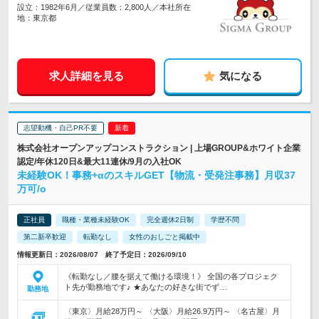
設立：1982年6月／従業員数：2,800人／本社所在
地：東京都
求人詳細を見る
気になる
志望動機・自己PR不要
株式会社オープンアップコンストラクション | 上場GROUP&ホワイト企業
認定/年休120日&最大11連休/9月の入社OK
未経験OK！事務+αのスキルGET【物流・受発注事務】月収37
万可/o
正社員
職種・業種未経験OK
完全週休2日制
学歴不問
第二新卒歓迎
転勤なし
女性のおしごと掲載中
情報更新日：2026/08/07 終了予定日：2026/09/10
《転勤なし／腰を据えて働ける環境！》 全国の各プロジェク
ト先が勤務地です♪ ★あなたの好きな街でず…
勤務地
〈東京〉月給28万円～ 〈大阪〉月給26.9万円～ 〈名古屋〉月