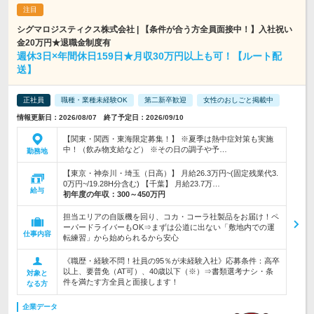
シグマロジスティクス株式会社 | 【条件が合う方全員面接中！】入社祝い
金20万円★退職金制度有
週休3日×年間休日159日★月収30万円以上も可！【ルート配
送】
正社員
職種・業種未経験OK
第二新卒歓迎
女性のおしごと掲載中
情報更新日：2026/08/07 終了予定日：2026/09/10
【関東・関西・東海限定募集！】 ※夏季は熱中症対策も実施
中！（飲み物支給など） ※その日の調子や予…
勤務地
【東京・神奈川・埼玉（日高）】 月給26.3万円~(固定残業代3.
0万円~/19.28H分含む) 【千葉】 月給23.7万…
給与
初年度の年収：
300～450万円
担当エリアの自販機を回り、コカ・コーラ社製品をお届け！ペ
ーパードライバーもOK⇒まずは公道に出ない「敷地内での運
仕事内容
転練習」から始められるから安心
《職歴・経験不問！社員の95％が未経験入社》応募条件：高卒
以上、要普免（AT可）、40歳以下（※）⇒書類選考ナシ・条
対象と
件を満たす方全員と面接します！
なる方
企業データ