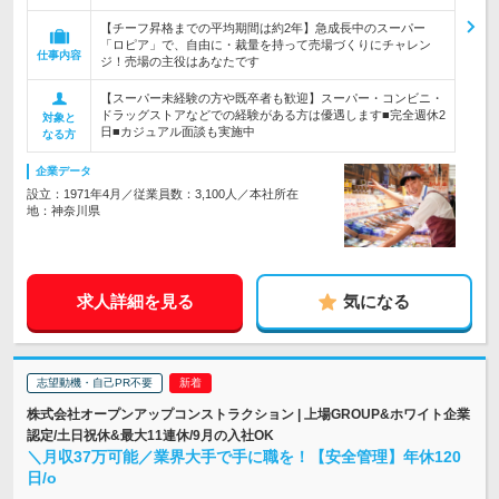
【チーフ昇格までの平均期間は約2年】急成長中のスーパー
「ロピア」で、自由に・裁量を持って売場づくりにチャレン
仕事内容
ジ！売場の主役はあなたです
【スーパー未経験の方や既卒者も歓迎】スーパー・コンビニ・
ドラッグストアなどでの経験がある方は優遇します■完全週休2
対象と
日■カジュアル面談も実施中
なる方
企業データ
設立：1971年4月／従業員数：3,100人／本社所在
地：神奈川県
求人詳細を見る
気になる
志望動機・自己PR不要
株式会社オープンアップコンストラクション | 上場GROUP&ホワイト企業
認定/土日祝休&最大11連休/9月の入社OK
＼月収37万可能／業界大手で手に職を！【安全管理】年休120
日/o