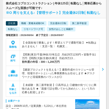
株式会社コプロコンストラクション | 年休125日│転勤なし│簡単応募から
スムーズな面接が可能です♪
※O 周りを支える♪【管理サポート】完全週休2日制│転勤なし
正社員
職種・業種未経験OK
完全週休2日制
第二新卒歓迎
転勤なし
リモートワーク可
女性のおしごと掲載中
情報更新日：2026/08/04 終了予定日：2026/09/07
【 全国各地で募集します！希望エリアで通勤可能 】 ▼転勤は
ありません！ 〈 支店一覧 〉 札幌支…
勤務地
【関東(東京/千葉/神奈川/埼玉)】 月給29万1230円＋皆勤手当1
万円 【関西(大阪/京都/兵庫)】 月給29万13…
給与
初年度の年収：
300～1,200万円
【建築プロジェクトを支える！】書類作成やスケジュール管
理、現場サポートといった事務業務をお任せします ★デスク
仕事内容
ワークと現場業務のバランスが◎
【 未経験・第二新卒歓迎 】◎高卒以上 ◎建物や街づくりに興
味のある方 ★「面接で話を聞いてから決めたい」という方の
対象と
応募も歓迎します♪
なる方
企業データ
設立：2006年10月／従業員数：5,224人／本社所在