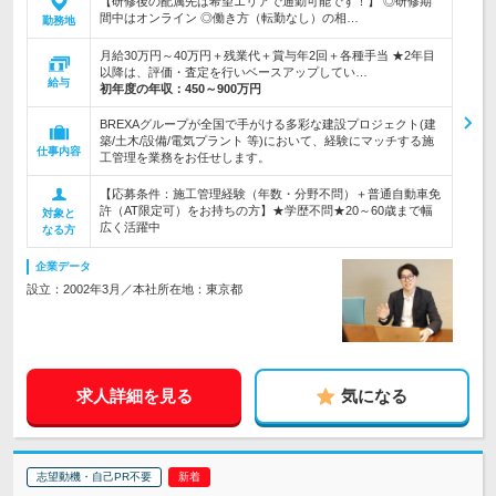
【研修後の配属先は希望エリアで通勤可能です！】 ◎研修期
間中はオンライン ◎働き方（転勤なし）の相…
勤務地
月給30万円～40万円＋残業代＋賞与年2回＋各種手当 ★2年目
以降は、評価・査定を行いベースアップしてい…
給与
初年度の年収：
450～900万円
BREXAグループが全国で手がける多彩な建設プロジェクト(建
築/土木/設備/電気プラント 等)において、経験にマッチする施
仕事内容
工管理を業務をお任せします。
【応募条件：施工管理経験（年数・分野不問）＋普通自動車免
許（AT限定可）をお持ちの方】★学歴不問★20～60歳まで幅
対象と
広く活躍中
なる方
企業データ
設立：2002年3月／本社所在地：東京都
求人詳細を見る
気になる
志望動機・自己PR不要