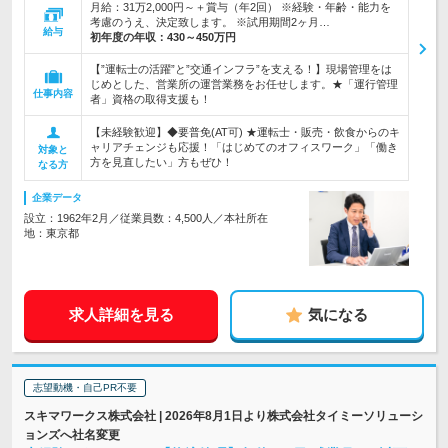
月給：31万2,000円～＋賞与（年2回） ※経験・年齢・能力を
考慮のうえ、決定致します。 ※試用期間2ヶ月…
給与
初年度の年収：
430～450万円
【”運転士の活躍”と”交通インフラ”を支える！】現場管理をは
じめとした、営業所の運営業務をお任せします。★「運行管理
仕事内容
者」資格の取得支援も！
【未経験歓迎】◆要普免(AT可) ★運転士・販売・飲食からのキ
ャリアチェンジも応援！「はじめてのオフィスワーク」「働き
対象と
方を見直したい」方もぜひ！
なる方
企業データ
設立：1962年2月／従業員数：4,500人／本社所在
地：東京都
求人詳細を見る
気になる
志望動機・自己PR不要
スキマワークス株式会社 | 2026年8月1日より株式会社タイミーソリューシ
ョンズへ社名変更