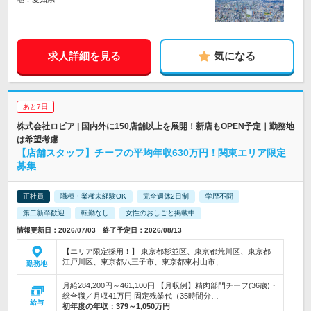
求人詳細を見る
気になる
あと7日
株式会社ロピア | 国内外に150店舗以上を展開！新店もOPEN予定｜勤務地
は希望考慮
【店舗スタッフ】チーフの平均年収630万円！関東エリア限定
募集
正社員
職種・業種未経験OK
完全週休2日制
学歴不問
第二新卒歓迎
転勤なし
女性のおしごと掲載中
情報更新日：2026/07/03 終了予定日：2026/08/13
【エリア限定採用！】 東京都杉並区、東京都荒川区、東京都
江戸川区、東京都八王子市、東京都東村山市、…
勤務地
月給284,200円～461,100円 【月収例】精肉部門チーフ(36歳)・
総合職／月収41万円 固定残業代（35時間分…
給与
初年度の年収：
379～1,050万円