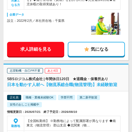
対象と
児休暇の取得実績あり！
なる方
企業データ
設立：2022年2月／本社所在地：千葉県
求人詳細を見る
気になる
志望動機・自己PR不要
あと4日
SBSロジコム株式会社 | 年間休日120日 ★退職金・保養所あり
日本を動かす人材へ【物流系総合職(物流管理)】未経験歓迎
正社員
職種・業種未経験OK
学歴不問
第二新卒歓迎
女性のおしごと掲載中
情報更新日：2026/07/21 終了予定日：2026/08/10
【全国転勤有】 ※勤務地によって配属部署が異なります ◆南
東北（物流管理） 郡山支店 ◆北関東（物…
勤務地