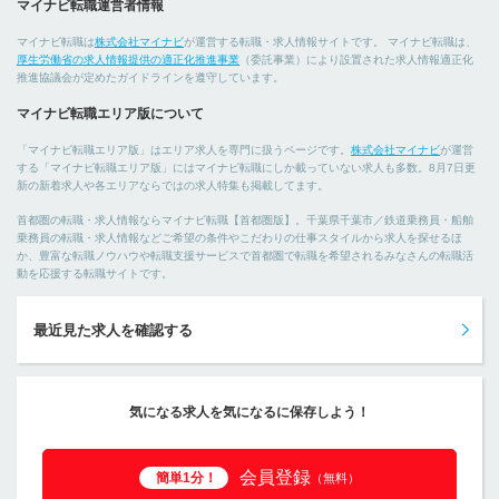
マイナビ転職運営者情報
マイナビ転職は
株式会社マイナビ
が運営する転職・求人情報サイトです。 マイナビ転職は、
厚生労働省の求人情報提供の適正化推進事業
（委託事業）により設置された求人情報適正化
推進協議会が定めたガイドラインを遵守しています。
マイナビ転職エリア版について
「マイナビ転職エリア版」はエリア求人を専門に扱うページです。
株式会社マイナビ
が運営
する「マイナビ転職エリア版」にはマイナビ転職にしか載っていない求人も多数。8月7日更
新の新着求人や各エリアならではの求人特集も掲載してます。
首都圏の転職・求人情報ならマイナビ転職【首都圏版】。千葉県千葉市／鉄道乗務員・船舶
乗務員の転職・求人情報などご希望の条件やこだわりの仕事スタイルから求人を探せるほ
か、豊富な転職ノウハウや転職支援サービスで首都圏で転職を希望されるみなさんの転職活
動を応援する転職サイトです。
最近見た求人を確認する
気になる求人を気になるに保存しよう！
会員登録
簡単1分！
（無料）