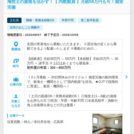
海技士の資格を活かす！【 内航船員 】月給58万円も可！個室
完備
正社員
職種・業種未経験OK
学歴不問
第二新卒歓迎
女性のおしごと掲載中
情報更新日：2026/08/07 終了予定日：2026/10/08
全国の寄港地から乗船いただきます。 ※居住地の近くから乗
船できるよう配慮いたします ※乗船のための…
勤務地
【経験者】月給38万円 ～ 58万円 【未経験】月給25万円 ～ 30
万円 ＋ 諸手当 ※上記はあくまでも最低保…
給与
初年度の年収：
350～850万円
《 2ヶ月乗船 ⇔ 20日間休みのサイクル 》個室完備の船内環境
で、航海士・機関士として"国内航路"を担当。★OJTで段階的
仕事内容
に育成し、船長・機関長へ！
《 土日の面接OK！実務未経験OK 》◎海技士(1～6級)の資格
をお持ちの方 ◎性別・学歴・年齢不問 ◎水産高校卒・漁船や
対象と
海上自衛隊出身などの方は優遇！
なる方
企業データ
従業員数：48人／本社所在地：広島県