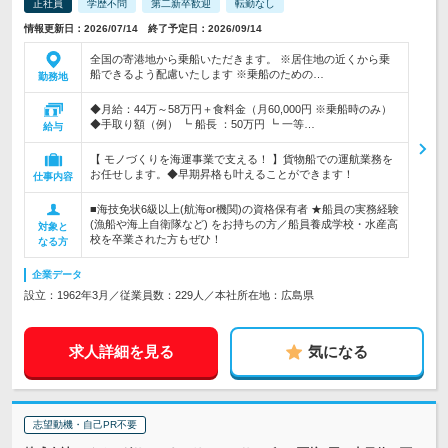
正社員
学歴不問
第二新卒歓迎
転勤なし
情報更新日：2026/07/14 終了予定日：2026/09/14
全国の寄港地から乗船いただきます。 ※居住地の近くから乗
船できるよう配慮いたします ※乗船のための…
勤務地
◆月給：44万～58万円＋食料金（月60,000円 ※乗船時のみ）
◆手取り額（例） ┗ 船長 ：50万円 ┗ 一等…
給与
【 モノづくりを海運事業で支える！ 】貨物船での運航業務を
お任せします。◆早期昇格も叶えることができます！
仕事内容
■海技免状6級以上(航海or機関)の資格保有者 ★船員の実務経験
(漁船や海上自衛隊など) をお持ちの方／船員養成学校・水産高
対象と
校を卒業された方もぜひ！
なる方
企業データ
設立：1962年3月／従業員数：229人／本社所在地：広島県
求人詳細を見る
気になる
志望動機・自己PR不要