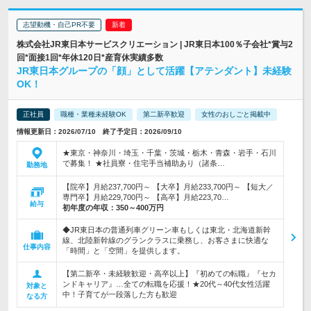
志望動機・自己PR不要
株式会社JR東日本サービスクリエーション | JR東日本100％子会社*賞与2
回*面接1回*年休120日*産育休実績多数
JR東日本グループの「顔」として活躍【アテンダント】未経験
OK！
正社員
職種・業種未経験OK
第二新卒歓迎
女性のおしごと掲載中
情報更新日：2026/07/10 終了予定日：2026/09/10
★東京・神奈川・埼玉・千葉・茨城・栃木・青森・岩手・石川
で募集！ ★社員寮・住宅手当補助あり（諸条…
勤務地
【院卒】月給237,700円～ 【大卒】月給233,700円～ 【短大／
専門卒】月給229,700円～ 【高卒】月給223,70…
給与
初年度の年収：
350～400万円
◆JR東日本の普通列車グリーン車もしくは東北・北海道新幹
線、北陸新幹線のグランクラスに乗務し、お客さまに快適な
仕事内容
「時間」と「空間」を提供します。
【第二新卒・未経験歓迎・高卒以上】『初めての転職』『セカ
ンドキャリア』…全ての転職を応援！★20代～40代女性活躍
対象と
中！子育てが一段落した方も歓迎
なる方