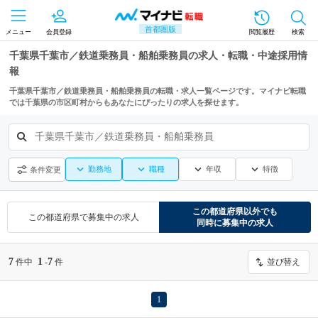
首都圏版
メニュー
会員登録
閲覧履歴
検索
千葉県千葉市／鉄道乗務員・船舶乗務員の求人・転職・中途採用情
報
千葉県千葉市／鉄道乗務員・船舶乗務員の転職・求人一覧ページです。マイナビ転職
では千葉県の市区町村からもあなたにぴったりの求人を探せます。
千葉県千葉市／鉄道乗務員・船舶乗務員
勤務地
職種
年収
特徴
条件変更
この都道府県
以外でも
この都道府県
で募集中の求人
同時に募集中の求人
7
1
7
件中
-
件
並び替え
1