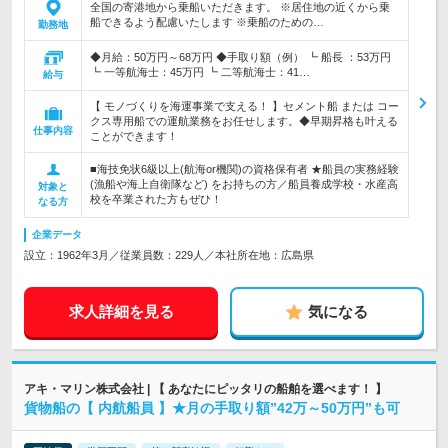
全国の寄港地から乗船いただきます。 ※居住地の近くから乗
船できるよう配慮いたします ※乗船のための…
勤務地
◆月給：50万円～68万円 ◆手取り額（例） ┗ 船長 ：53万円
┗ 一等航海士：45万円 ┗ 二等航海士：41…
給与
【 モノづくりを海運事業で支える！ 】セメント船 または コー
クス専用船での運航業務をお任せします。◆早期昇格も叶える
仕事内容
ことができます！
■海技免状6級以上(航海or機関)の資格保有者 ★船員の実務経験
(漁船や海上自衛隊など) をお持ちの方／船員養成学校・水産高
対象と
校を卒業された方もぜひ！
なる方
企業データ
設立：1962年3月／従業員数：229人／本社所在地：広島県
求人詳細を見る
気になる
アキ・マリン株式会社 | 【 あなたにピッタリの船舶を選べます！ 】
貨物船の【 内航船員 】★月の手取り額”42万～50万円”も可