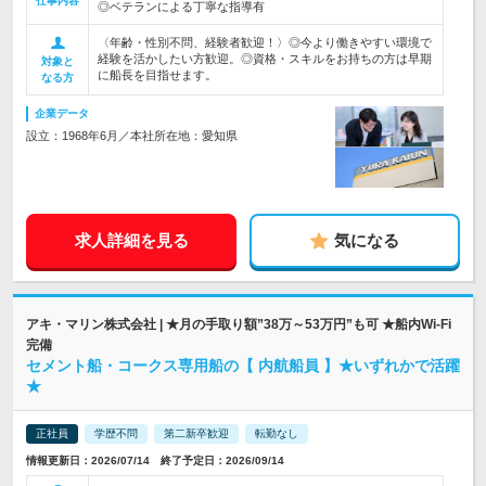
仕事内容
◎ベテランによる丁寧な指導有
〈年齢・性別不問、経験者歓迎！〉◎今より働きやすい環境で
経験を活かしたい方歓迎。◎資格・スキルをお持ちの方は早期
対象と
に船長を目指せます。
なる方
企業データ
設立：1968年6月／本社所在地：愛知県
求人詳細を見る
気になる
アキ・マリン株式会社 | ★月の手取り額”38万～53万円”も可 ★船内Wi-Fi
完備
セメント船・コークス専用船の【 内航船員 】★いずれかで活躍
★
正社員
学歴不問
第二新卒歓迎
転勤なし
情報更新日：2026/07/14 終了予定日：2026/09/14