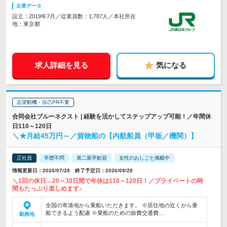
企業データ
設立：2019年7月／従業員数：1,787人／本社所在
地：東京都
求人詳細を見る
気になる
志望動機・自己PR不要
合同会社ブルーネクスト | 経験を活かしてステップアップ可能！／年間休
日110～120日
＼★月給45万円～／貨物船の【内航船員（甲板／機関）】
正社員
学歴不問
第二新卒歓迎
女性のおしごと掲載中
情報更新日：2026/07/28 終了予定日：2026/09/28
＼1回の休日→20～30日間で年休は110～120日！／プライベートの時
間もたっぷり楽しめます♪
全国の寄港地から乗船いただきます。 ※居住地の近くから乗
船できるよう配慮 ※乗船のための旅費交通費…
勤務地