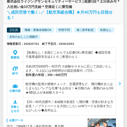
株式会社ライジングサンセキュリティーサービス | 面接1回＊土日休み可＊
入社祝い金10万円支給＊空港近くに寮完備
＼成田空港で働く♪／【航空系総合職】★月40万円も目指せ
る！
正社員
職種・業種未経験OK
学歴不問
第二新卒歓迎
転勤なし
女性のおしごと掲載中
情報更新日：2026/07/31 終了予定日：2026/10/01
【転勤なし！全国どこからでも応募OK♪寮完備】 ◆成田空港
千葉県成田市古込1-1 ※ご希望のエリ…
勤務地
月給28万6000円～40万円 ※経験やスキルに応じて決定いたし
ます。 ※上記には45時間分の固定残業代（7万5…
給与
初年度の年収：
340～600万円
航空機の監視や貨物チェック、交通誘導など、飛行機好きには
たまらない”レアな仕事”をお任せ！★日勤のみ・夜勤のみもOK
仕事内容
★9割以上が未経験スタート
【20～40代活躍中／未経験大歓迎】＼飛行機・空港が好きな方
必見！／プライベートを大切にしたいorWワークを目指す方に
対象と
もぴったり◆高卒以上
なる方
企業データ
設立：1984年11月／本社所在地：東京都