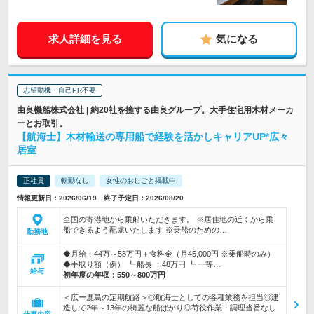
求人詳細を見る
気になる
志望動機・自己PR不要
由良機船株式会社 | 約20社を擁する由良グループ。大手住宅用木材メーカ
ーとお取引。
【航海士】木材輸送の専用船で経験を活かしキャリアUP*広々
居室
正社員
転勤なし
女性のおしごと掲載中
情報更新日：2026/06/19 終了予定日：2026/08/20
全国の寄港地から乗船いただきます。 ※居住地の近くから乗
船できるよう配慮いたします ※乗船のための…
勤務地
◆月給：44万～58万円＋食料金（月45,000円 ※乗船時のみ）
◆手取り額（例） ┗ 船長 ：48万円 ┗ 一等…
給与
初年度の年収：
550～800万円
＜広ー鹿島の定期航路＞◎航海士としての各種業務を担当◎建
造して2年～13年の綺麗な船ばかり◎荷役作業・調理当番なし