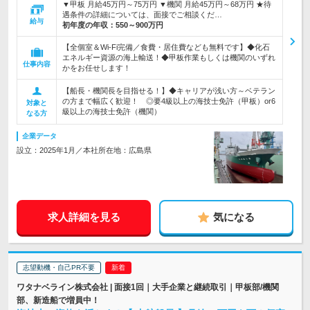
▼甲板 月給45万円～75万円 ▼機関 月給45万円～68万円 ★待
遇条件の詳細については、面接でご相談くだ…
給与
初年度の年収：
550～900万円
【全個室＆Wi-Fi完備／食費・居住費なども無料です】◆化石
エネルギー資源の海上輸送！◆甲板作業もしくは機関のいずれ
仕事内容
かをお任せします！
【船長・機関長を目指せる！】◆キャリアが浅い方～ベテラン
の方まで幅広く歓迎！ ◎要4級以上の海技士免許（甲板）or6
対象と
級以上の海技士免許（機関）
なる方
企業データ
設立：2025年1月／本社所在地：広島県
求人詳細を見る
気になる
志望動機・自己PR不要
ワタナベライン株式会社 | 面接1回｜大手企業と継続取引｜甲板部/機関
部、新造船で増員中！