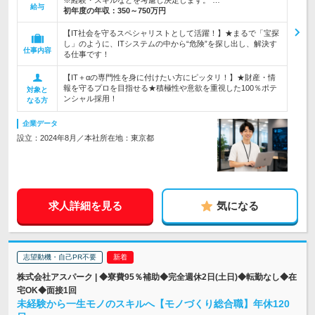
※経験・スキルなどを考慮し決定します。 …
給与
初年度の年収：
350～750万円
【IT社会を守るスペシャリストとして活躍！】★まるで「宝探
し」のように、ITシステムの中から“危険”を探し出し、解決す
仕事内容
る仕事です！
【IT＋αの専門性を身に付けたい方にピッタリ！】★財産・情
報を守るプロを目指せる★積極性や意欲を重視した100％ポテ
対象と
ンシャル採用！
なる方
企業データ
設立：2024年8月／本社所在地：東京都
求人詳細を見る
気になる
志望動機・自己PR不要
株式会社アスパーク | ◆寮費95％補助◆完全週休2日(土日)◆転勤なし◆在
宅OK◆面接1回
未経験から一生モノのスキルへ【モノづくり総合職】年休120