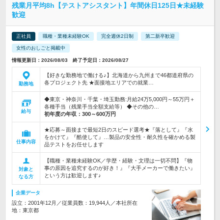
残業月平均8h【テストアシスタント】年間休日125日★未経験
歓迎
正社員
職種・業種未経験OK
完全週休2日制
第二新卒歓迎
女性のおしごと掲載中
情報更新日：2026/08/03 終了予定日：2026/08/27
【好きな勤務地で働ける♪】北海道から九州まで46都道府県の
各プロジェクト先 ★面接地エリアでの就業…
勤務地
◆東京・神奈川・千葉・埼玉勤務:月給24万5,000円～55万円＋
各種手当（残業手当全額支給等） ◆その他の…
給与
初年度の年収：
300～600万円
★応募～面接まで最短2日のスピード選考★『落として』『水
をかけて』『酷使して』…製品の安全性・耐久性を確かめる製
仕事内容
品テストをお任せします
【職種・業種未経験OK／学歴・経験・文理は一切不問】『物
事の原因を追究するのが好き！』『大手メーカーで働きたい』
対象と
という方は歓迎します♪
なる方
企業データ
設立：2001年12月／従業員数：19,944人／本社所在
地：東京都