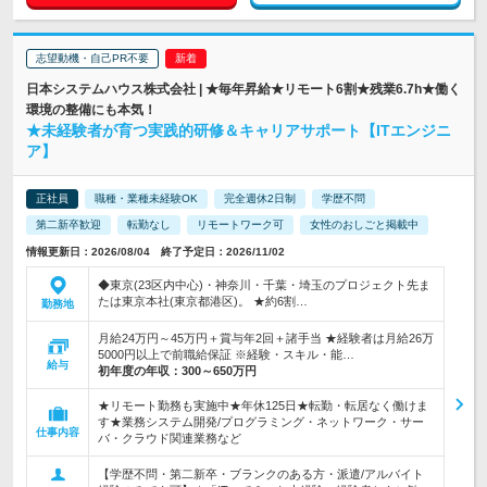
志望動機・自己PR不要
日本システムハウス株式会社 | ★毎年昇給★リモート6割★残業6.7h★働く
環境の整備にも本気！
★未経験者が育つ実践的研修＆キャリアサポート【ITエンジニ
ア】
正社員
職種・業種未経験OK
完全週休2日制
学歴不問
第二新卒歓迎
転勤なし
リモートワーク可
女性のおしごと掲載中
情報更新日：2026/08/04 終了予定日：2026/11/02
◆東京(23区内中心)・神奈川・千葉・埼玉のプロジェクト先ま
たは東京本社(東京都港区)。 ★約6割…
勤務地
月給24万円～45万円＋賞与年2回＋諸手当 ★経験者は月給26万
5000円以上で前職給保証 ※経験・スキル・能…
給与
初年度の年収：
300～650万円
★リモート勤務も実施中★年休125日★転勤・転居なく働けま
す★業務システム開発/プログラミング・ネットワーク・サー
仕事内容
バ・クラウド関連業務など
【学歴不問・第二新卒・ブランクのある方・派遣/アルバイト