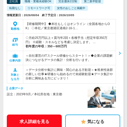
正社員
職種・業種未経験OK
完全週休2日制
第二新卒歓迎
転勤なし
リモートワーク可
女性のおしごと掲載中
情報更新日：2026/08/04 終了予定日：2026/10/05
【研修期間中】 ◆本社もしくはオンライン（全国各地からO
K） ◇本社／東京都港区港南2-16-1…
勤務地
◇月給25万円以上＋賞与年2回＋各種手当（想定年収350万
円） ※経験・スキルなどを考慮し決定します。 …
給与
初年度の年収：
350～600万円
＜自社運営のITスクール研修からスタート！＞◆企業の課題解
決につながるデータの集計・分析を行います。
仕事内容
＜データ分析や集計に興味・関心のある方歓迎＞★将来性抜群
の新しい仕事★研修から始めるので未経験歓迎★データ集計や
対象と
分析に興味ある方にピッタリ！
なる方
企業データ
設立：2023年9月／本社所在地：東京都
求人詳細を見る
気になる