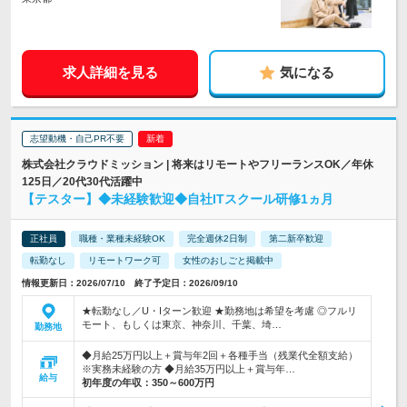
求人詳細を見る
気になる
志望動機・自己PR不要
株式会社クラウドミッション | 将来はリモートやフリーランスOK／年休
125日／20代30代活躍中
【テスター】◆未経験歓迎◆自社ITスクール研修1ヵ月
正社員
職種・業種未経験OK
完全週休2日制
第二新卒歓迎
転勤なし
リモートワーク可
女性のおしごと掲載中
情報更新日：2026/07/10 終了予定日：2026/09/10
★転勤なし／U・Iターン歓迎 ★勤務地は希望を考慮 ◎フルリ
モート、もしくは東京、神奈川、千葉、埼…
勤務地
◆月給25万円以上＋賞与年2回＋各種手当（残業代全額支給）
※実務未経験の方 ◆月給35万円以上＋賞与年…
給与
初年度の年収：
350～600万円