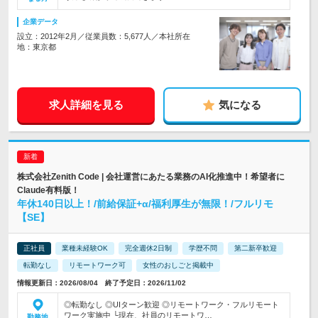
企業データ
設立：2012年2月／従業員数：5,677人／本社所在
地：東京都
求人詳細を見る
気になる
株式会社Zenith Code | 会社運営にあたる業務のAI化推進中！希望者に
Claude有料版！
年休140日以上！/前給保証+α/福利厚生が無限！/フルリモ
【SE】
正社員
業種未経験OK
完全週休2日制
学歴不問
第二新卒歓迎
転勤なし
リモートワーク可
女性のおしごと掲載中
情報更新日：2026/08/04 終了予定日：2026/11/02
◎転勤なし ◎UIターン歓迎 ◎リモートワーク・フルリモート
ワーク実施中 └現在、社員のリモートワ…
勤務地