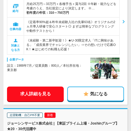
月給25万円～33万円＋各種手当＋賞与2回 ※年齢・能力などを
考慮のうえ、当社規定により決定します。 ※…
給与
初年度の年収：
310～750万円
《定着率90%超＆昨年未経験入社の先輩63名》オリジナルの2
ヵ月導入研修で安心スタート◎ まずは簡単なプログラミング
仕事内容
や動作テストから！
《未経験・第二新卒歓迎！》★U-30限定求人「ITに興味があ
る」「成長業界でチャレンジしたい」⇒その想いだけで応募O
対象と
K！★はじめての転職も応援！
なる方
企業データ
設立：1988年7月／従業員数：800人／本社所在地：
東京都
求人詳細を見る
気になる
志望動機・自己PR不要
ジョーシンサービス株式会社 | 【東証プライム上場・Joshinグループ】
★20・30代活躍中