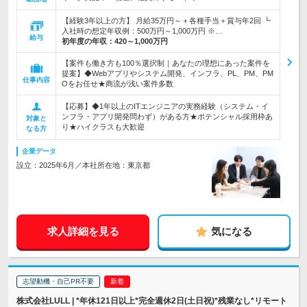
【経験3年以上の方】 月給35万円～＋各種手当＋賞与年2回 ┗
入社時の想定年収例：500万円～1,000万円 ※…
給与
初年度の年収：
420～1,000万円
【案件も働き方も100％選択制｜あなたの理想にあった案件を
提案】◆Webアプリやシステム開発、インフラ、PL、PM、PM
仕事内容
Oをお任せ★商流が浅い案件多数
【応募】◆1年以上のITエンジニアの実務経験（システム・イ
ンフラ・アプリ開発問わず）がある方★ポテンシャル採用枠あ
対象と
り★ハイクラスも大歓迎
なる方
企業データ
設立：2025年6月／本社所在地：東京都
求人詳細を見る
気になる
志望動機・自己PR不要
株式会社LULL | *年休121日以上*完全週休2日(土日祝)*残業なし*リモート