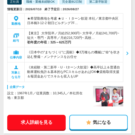
正社員
職種・業種未経験OK
完全週休2日制
第二新卒歓迎
情報更新日：2026/07/10 終了予定日：2026/08/27
★希望勤務地を考慮 ★Ｕ・Ｉターン歓迎 本社／東京都中央区
日本橋3-12-2 朝日ビルヂング7F…
勤務地
【東京】 大学院卒／月給252,900円~ 大学卒／月給241,700円~
短大・専門・高専卒／月給216,720円~ 高校…
給与
初年度の年収：
325～625万円
《日本中の"まちづくり"に貢献》◆3万種もの機械に"命"を吹き
込む整備・メンテナンスをお任せ
仕事内容
《未経験・第二新卒・U・Iターン大歓迎》◆高卒以上＆普通自
動車運転免許＆基本的なPCスキルがあればOK◆資格取得支援
対象と
＆報奨金ありでスキルも収入もUP
なる方
企業データ
設立：1967年1月／従業員数：10,345人／本社所在
地：東京都
求人詳細を見る
気になる