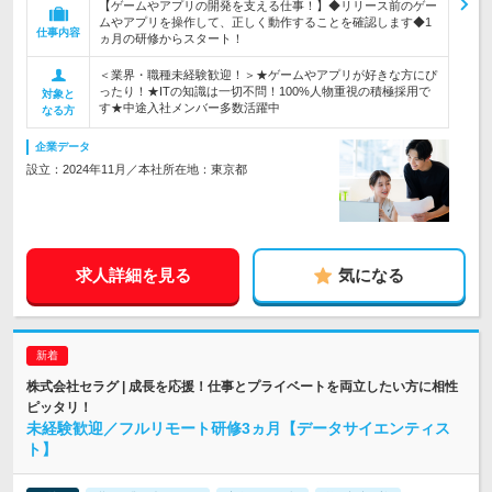
【ゲームやアプリの開発を支える仕事！】◆リリース前のゲー
ムやアプリを操作して、正しく動作することを確認します◆1
仕事内容
ヵ月の研修からスタート！
＜業界・職種未経験歓迎！＞★ゲームやアプリが好きな方にぴ
ったり！★ITの知識は一切不問！100%人物重視の積極採用で
対象と
す★中途入社メンバー多数活躍中
なる方
企業データ
設立：2024年11月／本社所在地：東京都
求人詳細を見る
気になる
株式会社セラグ | 成長を応援！仕事とプライベートを両立したい方に相性
ピッタリ！
未経験歓迎／フルリモート研修3ヵ月【データサイエンティス
ト】