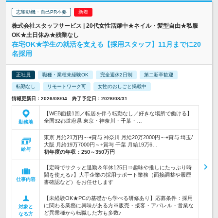
志望動機・自己PR不要
株式会社スタッフサービス | 20代女性活躍中★ネイル・髪型自由★私服
OK★土日休み★残業なし
在宅OK★学生の就活を支える【採用スタッフ】11月までに20
名採用
正社員
職種・業種未経験OK
完全週休2日制
第二新卒歓迎
転勤なし
リモートワーク可
女性のおしごと掲載中
情報更新日：2026/08/04 終了予定日：2026/08/31
【WEB面接1回／転居を伴う転勤なし／好きな場所で働ける】
全国32都道府県 東京・神奈川・千葉・…
勤務地
東京 月給21万円～+賞与 神奈川 月給20万2000円～+賞与 埼玉/
大阪 月給19万7000円～+賞与 千葉 月給19万6…
給与
初年度の年収：
250～350万円
【定時でサクッと退勤＆年休125日⇒趣味や推しにたっぷり時
間を使える♪】大手企業の採用サポート業務（面接調整や履歴
仕事内容
書確認など）をお任せします
【未経験OK★PCの基礎から学べる研修あり】応募条件：採用
に関わる業務に興味がある方※販売・接客・アパレル・営業な
対象と
ど異業種から転職した方も多数♪
なる方