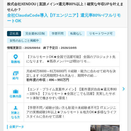
株式会社XENDOU | 直請メイン×還元率80%以上！確実な年収UPを叶えま
せんか？
全社ClaudaCode導入【ITエンジニア】還元率80%~/フルリモ
ートOK
正社員
完全週休2日制
学歴不問
転勤なし
リモートワーク可
女性のおしごと掲載中
情報更新日：2026/08/04 終了予定日：2026/10/05
【フルリモートOK★全国で活躍可能】 全国のプロジェクト先
になります。 ★既存メンバーは9割がリモ…
勤務地
月給40万8000～81万6000円 ※経験・能力に合わせて給与を決
定します ※試用期間3~6カ月あり、期間中の給…
給与
初年度の年収：
496～993万円
【エンド・プライム直案件メイン】【案件選択自由★還元率80
～100％】【フルリモート★全国どこでも活躍】充実したサポ
仕事内容
ート体制で働きやすい環境！
【学歴不問／経験が浅い方も歓迎※未経験者不可】ITエンジニ
アの実務経験1年以上★フルリモート＆地方OK★多様なライフ
対象と
スタイルに合わせて活躍！
なる方
企業データ