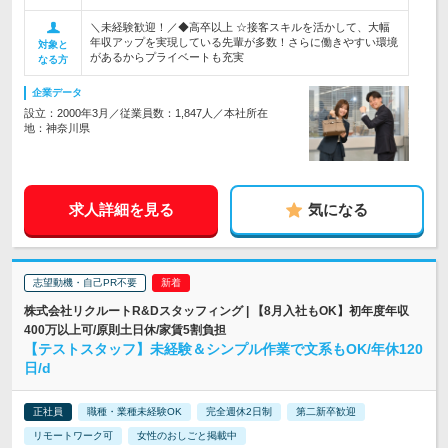
＼未経験歓迎！／◆高卒以上 ☆接客スキルを活かして、大幅
年収アップを実現している先輩が多数！さらに働きやすい環境
対象と
があるからプライベートも充実
なる方
企業データ
設立：2000年3月／従業員数：1,847人／本社所在
地：神奈川県
求人詳細を見る
気になる
志望動機・自己PR不要
株式会社リクルートR&Dスタッフィング | 【8月入社もOK】初年度年収
400万以上可/原則土日休/家賃5割負担
【テストスタッフ】未経験＆シンプル作業で文系もOK/年休120
日/d
正社員
職種・業種未経験OK
完全週休2日制
第二新卒歓迎
リモートワーク可
女性のおしごと掲載中