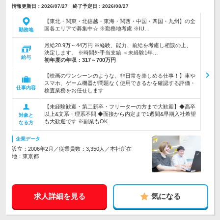
情報更新日：2026/07/27 終了予定日：2026/08/27
【東北・関東・北信越・東海・関西・中国・四国・九州】の全
国各エリアで募集中☆ ※勤務地考慮 ※IU…
勤務地
月給20.9万～44万円 ※経験、能力、前給を考慮し相談の上、
決定します。 ※時間外手当支給 ＜未経験1年…
給与
初年度の年収：
317～700万円
【映画のワンシーンのような、非日常を楽しめる仕事！】車や
スマホ、ゲーム機器が問題なく使用できるかを確認する評価・
仕事内容
検査業務をお任せします
【未経験歓迎・第二新卒・フリーターの方まで大歓迎】◆高卒
以上&文系・理系不問 ◆面接から内定まで1週間&早期入社希望
対象と
も大歓迎です ※副業もOK
なる方
企業データ
設立：2006年2月／従業員数：3,350人／本社所在
地：東京都
求人詳細を見る
気になる