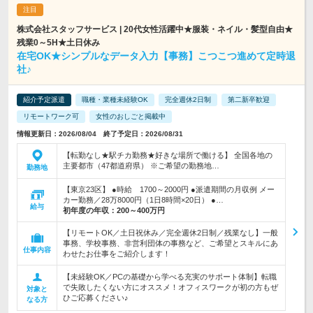
株式会社スタッフサービス | 20代女性活躍中★服装・ネイル・髪型自由★
残業0～5H★土日休み
在宅OK★シンプルなデータ入力【事務】こつこつ進めて定時退
社♪
紹介予定派遣
職種・業種未経験OK
完全週休2日制
第二新卒歓迎
リモートワーク可
女性のおしごと掲載中
情報更新日：2026/08/04 終了予定日：2026/08/31
【転勤なし★駅チカ勤務★好きな場所で働ける】 全国各地の
主要都市（47都道府県） ※ご希望の勤務地…
勤務地
【東京23区】 ●時給 1700～2000円 ●派遣期間の月収例 メー
カー勤務／28万8000円（1日8時間×20日） ●…
給与
初年度の年収：
200～400万円
【リモートOK／土日祝休み／完全週休2日制／残業なし】一般
事務、学校事務、非営利団体の事務など、ご希望とスキルにあ
仕事内容
わせたお仕事をご紹介します！
【未経験OK／PCの基礎から学べる充実のサポート体制】転職
で失敗したくない方にオススメ！オフィスワークが初の方もぜ
対象と
ひご応募ください♪
なる方