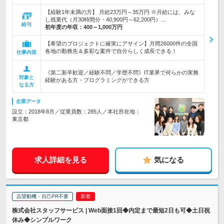
【経験1年未満の方】 月給23万円～35万円 ※月給には、みな
し残業代（月30時間分・40,900円～62,200円）…
給与
初年度の年収：
400～1,000万円
【希望のプロジェクトに確実にアサイン】月間26000件の全国
各地の勤務先＆多彩な案件で自分らしく成長できる！
仕事内容
《第二新卒歓迎／経験不問／学歴不問》IT業界で何らかの実務
対象と
経験がある方・プログラミングができる方
なる方
企業データ
設立：2018年8月／従業員数：285人／本社所在地：
東京都
求人詳細を見る
気になる
志望動機・自己PR不要
株式会社スタッフサービス | Web面接1回◆内定まで最短2日も可◆土日祝
休み◆シンプルワーク