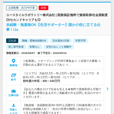
志望動機・自己PR不要
ユースタイルラボラトリー株式会社 | 面接保証/無料で資格取得/社会貢献度
◎/セカンドキャリアも◎
未経験・無資格OK【生活サポーター】誰かの役に立てる仕
事！/Je
正社員
職種・業種未経験OK
完全週休2日制
学歴不問
第二新卒歓迎
転勤なし
女性のおしごと掲載中
情報更新日：2026/08/07 終了予定日：2026/09/10
☆転勤無し ☆オープニングSTAFF募集あり ☆全国で大募集 ☆
日勤のみも選択できるエリアあり ☆…
勤務地
《エリア1》 月給33.3万～45.1万円＋賞与2回 《エリア2》 月
給32.4万～45.1万円＋賞与2回 《エリア3》 …
給与
初年度の年収：
400～540万円
【あなたの働きがけで社会を支える★無料で資格取得も可能で
す】重度の障害がある方やご高齢者の方を訪問し生活のサポー
仕事内容
トを行います。
【無資格・未経験歓迎/40~50代も活躍中】◎60歳未満の方※◎
約8割は未経験入社！「自分の学歴や職歴に自信がない」とい
対象と
う方も研修等で成長できます！
なる方