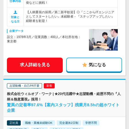
仕事内容
発などに挑戦！
【人柄重視の採用／第二新卒歓迎】◎『ここからITエンジニア
としてスタートしたい』未経験者・『ステップアップしたい』
対象と
経験者を歓迎！
なる方
企業データ
設立：1978年3月／従業員数：400人／本社所在地：
東京都
求人詳細を見る
気になる
志望動機・自己PR不要
株式会社ウィルオブ・ワーク | ★20代活躍中★志望動機・経歴不問の『人
柄＆熱意重視』採用！
驚異の定着率97.6%【案内スタッフ】残業月8.5hの超ホワイト
企業
正社員
職種・業種未経験OK
完全週休2日制
学歴不問