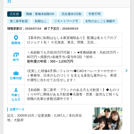
日
正社員
職種・業種未経験OK
完全週休2日制
学歴不問
第二新卒歓迎
転勤なし
リモートワーク可
女性のおしごと掲載中
情報更新日：2026/07/10 終了予定日：2026/09/10
【基本的に転勤はなし＆家賃補助あり】 配属は各エリアのプ
ロジェクト先！ ※北海道、東北、関東、北信…
勤務地
＜未経験でも月収26万円可能！＞ ■実務経験者：月給25万円～
80万円＋残業代+各種手当+賞与年2回 ┗初年…
給与
初年度の年収：
350～1,030万円
\充実した研修&手厚いフォロー/◆CADオペレーターやサポー
ト事務等、日本のものづくり を支える多彩な案件から、希望
仕事内容
や適性に合わせてお任せします！
【未経験・第二新卒・ブランクのある方も大歓迎！】◆ものづ
くりやITに興味がある方歓迎◆元接客・営業・販売など様々な
対象と
前職の先輩が多数活躍中です！
なる方
企業データ
設立：2005年10月／従業員数：5,087人／本社所在
地：大阪府