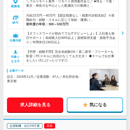
＼フルリモート案件・リモート併用案件あり／ ■埼玉・千葉・
東京・神奈川を中心とした配属先での勤務と…
勤務地
月給23万円～40万円 【固定残業なし・残業代全額支給】 ※前
職給与・経験・スキルに応じて加給・優遇い…
給与
初年度の年収：
300～530万円
【オフィスワークが初めてでもITデビューしよ♪ 】入社後も毎
日サポート｜未経験入社90%以上｜資格取得支援・資格手当あ
仕事内容
り｜年間休日130日以上
【学歴・経験不問】完全未経験OK！第二新卒・フリーターも
歓迎｜PCスキルに自信がなくても大丈夫！ ◆チームでお仕事
対象と
をしたい方にぴったりです◎
なる方
企業データ
設立：2024年11月／従業員数：87人／本社所在地：
東京都
求人詳細を見る
気になる
志望動機・自己PR不要