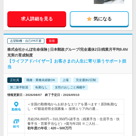
求人詳細を見る
気になる
志望動機・自己PR不要
株式会社かんぽ生命保険 | 日本郵政グループ/完全週休2日/残業月平均9.4h/
充実の育成制度
【ライフアドバイザー】お客さまの人生に寄り添うサポート担
当
正社員
職種・業種未経験OK
上場
完全週休2日制
第二新卒歓迎
転勤なし
女性のおしごと掲載中
情報更新日：2026/08/07 終了予定日：2026/09/10
＜全国の勤務地からお好きなエリアを選べます！原則転勤な
し・47都道府県全国募集＞ 採用エリア内の通…
勤務地
月給256,800円～310,350円+諸手当（残業手当・住居手当・扶
養手当・営業手当など）+賞与年2回 ※ご入社…
給与
初年度の年収：
420～500万円