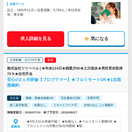
企業データ
設立：1981年11月／従業員数：5,784人／本社所在
地：東京都
求人詳細を見る
気になる
志望動機・自己PR不要
株式会社ツリーベル | ★年休124日★残業月8h★土日祝休★男性育休取得
70％★住宅手当
安心の2ヵ月研修【プログラマー】★フルリモートOK★1次面
接確約
正社員
職種・業種未経験OK
完全週休2日制
学歴不問
第二新卒歓迎
転勤なし
リモートワーク可
女性のおしごと掲載中
情報更新日：2026/07/10 終了予定日：2026/08/27
★8月入社＆研修可能！ ★転勤なし ★フルリモート勤務OK ★
プロジェクトの半数が自社内開発 ★駅…
勤務地