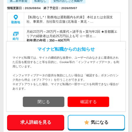
第二新卒歓迎
転勤なし
女性のおしごと掲載中
情報更新日：2026/08/04 終了予定日：2026/09/07
【転勤なし*！勤務地は通勤圏内を約束】 本社または全国支
社、事業所、当社取引店舗 (北海道・東北・…
勤務地
月給23万円～28万円＋残業代＋諸手当＋賞与年2回 ★首都圏エ
リアの経験者は月給25万円以上も可 ☆一部エ…
給与
初年度の年収：
350～400万円
マイナビ転職からのお知らせ
【圧倒的なキャリアアップスピードあり◆マネジメントへ挑戦
できる】生活に欠かせないスマホや最新ガジェットのご提案・
仕事内容
マイナビ転職では、サイトの継続的な改善や、ユーザーのみなさまに最適化され
店舗づくりをお任せします！
た広告を配信すること等を目的に、Cookie等の「インフォマティブデータ」を利
用しています。
【面談枠、大開放中！多くの方にお会いしています◆最短8月
入社も可】学歴・職歴・自己PRは一切不問！第二新卒・社会
対象と
インフォマティブデータの提供を無効にしたい場合は「確認する」ボタンのリン
人デビュー・フリーター大歓迎！
なる方
ク先から停止（オプトアウト）を行うことができます。
※オプトアウトをした場合、マイナビ転職の一部サービスを利用できない場合が
企業データ
あります。
設立：1997年1月／従業員数：5,178人／本社所在
地：東京都
閉じる
確認する
求人詳細を見る
気になる