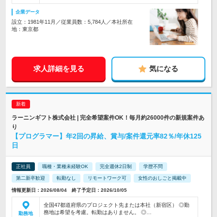
企業データ
設立：1981年11月／従業員数：5,784人／本社所在
地：東京都
求人詳細を見る
気になる
ラーニンギフト株式会社 | 完全希望案件OK！毎月約26000件の新規案件あ
り
【プログラマー】年2回の昇給、賞与/案件還元率82％/年休125
日
正社員
職種・業種未経験OK
完全週休2日制
学歴不問
第二新卒歓迎
転勤なし
リモートワーク可
女性のおしごと掲載中
情報更新日：2026/08/04 終了予定日：2026/10/05
全国47都道府県のプロジェクト先または本社（新宿区） ◎勤
務地は希望を考慮。転勤はありません。 ◎…
勤務地