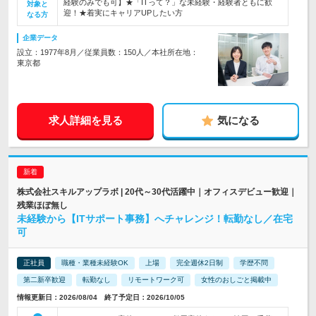
経験のみでも可】★「ITって？」な未経験・経験者ともに歓
対象と
迎！★着実にキャリアUPしたい方
なる方
企業データ
設立：1977年8月／従業員数：150人／本社所在地：
東京都
求人詳細を見る
気になる
株式会社スキルアップラボ | 20代～30代活躍中｜オフィスデビュー歓迎｜
残業ほぼ無し
未経験から【ITサポート事務】へチャレンジ！転勤なし／在宅
可
正社員
職種・業種未経験OK
上場
完全週休2日制
学歴不問
第二新卒歓迎
転勤なし
リモートワーク可
女性のおしごと掲載中
情報更新日：2026/08/04 終了予定日：2026/10/05