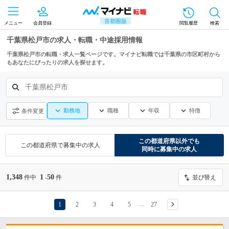
首都圏版
メニュー
会員登録
閲覧履歴
検索
千葉県松戸市の求人・転職・中途採用情報
千葉県松戸市の転職・求人一覧ページです。マイナビ転職では千葉県の市区町村から
もあなたにぴったりの求人を探せます。
千葉県松戸市
勤務地
職種
年収
特徴
条件変更
この都道府県
以外でも
この都道府県
で募集中の求人
同時に募集中の求人
1,348
1
50
件中
-
件
並び替え
1
2
3
4
5
27
…