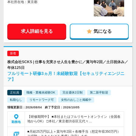
本社所在地：東京都
求人詳細を見る
気になる
株式会社SCKS | 仕事を充実させ人生を豊かに／賞与年2回／土日祝休み／
年休125日
フルリモート研修3ヵ月！未経験歓迎【セキュリティエンジニ
ア】
正社員
職種・業種未経験OK
完全週休2日制
第二新卒歓迎
転勤なし
リモートワーク可
女性のおしごと掲載中
情報更新日：2026/08/04 終了予定日：2026/10/05
【研修期間中】 ■本社またはフルリモートオンライン（全国各
地からOK） □本社／東京都渋谷区元代々…
勤務地
■月給25万円以上＋賞与年2回＋各種手当（想定年収350万円）