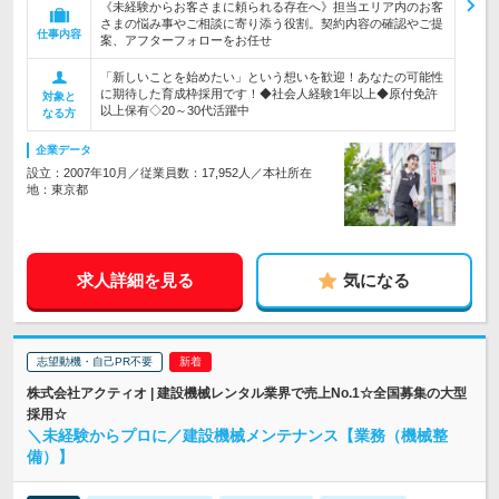
《未経験からお客さまに頼られる存在へ》担当エリア内のお客
さまの悩み事やご相談に寄り添う役割。契約内容の確認やご提
仕事内容
案、アフターフォローをお任せ
「新しいことを始めたい」という想いを歓迎！あなたの可能性
に期待した育成枠採用です！◆社会人経験1年以上◆原付免許
対象と
以上保有◇20～30代活躍中
なる方
企業データ
設立：2007年10月／従業員数：17,952人／本社所在
地：東京都
求人詳細を見る
気になる
志望動機・自己PR不要
株式会社アクティオ | 建設機械レンタル業界で売上No.1☆全国募集の大型
採用☆
＼未経験からプロに／建設機械メンテナンス【業務（機械整
備）】