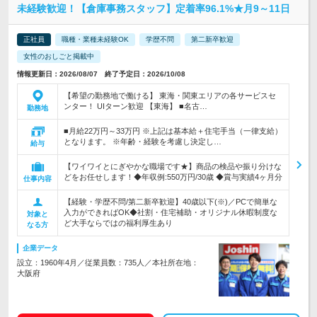
未経験歓迎！【倉庫事務スタッフ】定着率96.1%★月9～11日
正社員
職種・業種未経験OK
学歴不問
第二新卒歓迎
女性のおしごと掲載中
情報更新日：2026/08/07 終了予定日：2026/10/08
【希望の勤務地で働ける】 東海・関東エリアの各サービスセ
ンター！ UIターン歓迎 【東海】 ■名古…
勤務地
■月給22万円～33万円 ※上記は基本給＋住宅手当（一律支給）
となります。 ※年齢・経験を考慮し決定し…
給与
【ワイワイとにぎやかな職場です★】商品の検品や振り分けな
どをお任せします！◆年収例:550万円/30歳 ◆賞与実績4ヶ月分
仕事内容
【経験・学歴不問/第二新卒歓迎】40歳以下(※)／PCで簡単な
入力ができればOK◆社割・住宅補助・オリジナル休暇制度な
対象と
ど大手ならではの福利厚生あり
なる方
企業データ
設立：1960年4月／従業員数：735人／本社所在地：
大阪府