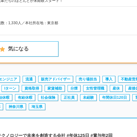
先輩たちのほとんどが未経験スタート！
員数：1,330人／本社所在地：東京都
気になる
Tエンジニア
流通
販売アドバイザー
売り場担当
導入
不動産営
Iターン
資格取得
家賃補助
分煙
女性管理職
産休
産後
始休暇
有給休暇
社会保険
正社員
未経験
年間休日120日
都
神奈川県
埼玉県
テクノロジーで未来を創造する会社 #年休125日 #賞与年2回