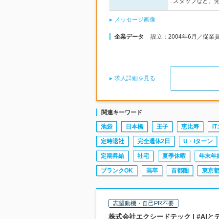
スタッフなど、
メッセージ画像
企業データ
設立：2004年6月／従業
求人詳細を見る
関連キーワード
池袋
日本橋
王子
恵比寿
I
定時退社
完全週休2日
U・Iターン
定期昇給
社宅
夏季休暇
年末年
ブランクOK
高卒
首都圏
東京
志望動機・自己PR不要
株式会社エクシードテック | #AIと