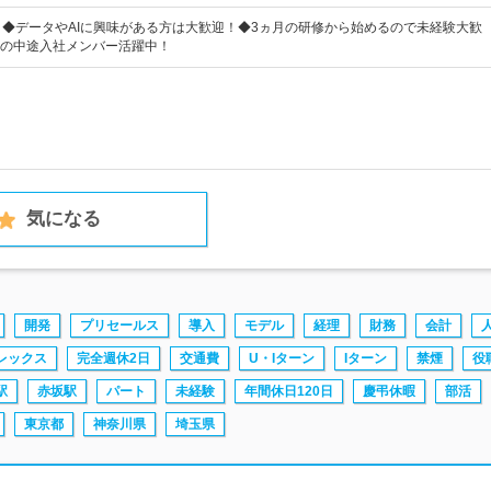
！◆データやAIに興味がある方は大歓迎！◆3ヵ月の研修から始めるので未経験大歓
の中途入社メンバー活躍中！
気になる
開発
プリセールス
導入
モデル
経理
財務
会計
レックス
完全週休2日
交通費
U・Iターン
Iターン
禁煙
役
駅
赤坂駅
パート
未経験
年間休日120日
慶弔休暇
部活
東京都
神奈川県
埼玉県