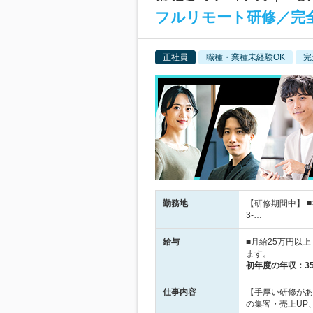
フルリモート研修／完
正社員
職種・業種未経験OK
完
勤務地
【研修期間中】 
3-…
給与
■月給25万円以
ます。 …
初年度の年収：
3
仕事内容
【手厚い研修があ
の集客・売上UP