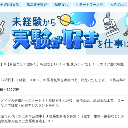
全週休2日制
第二新卒歓迎
転勤なし
リモートワーク可
女性のおし
】×【希望エリア選択可】転勤なしOK！⇒”配属ガチャ”なし！ ＼エリア選択可能
円～34万円】 ※経験、スキル、転居有無等を考慮の上、決定いたします。 ※賞与年2
50～500万円
ーメイドの研修からスタート！】基礎を学んだ後、日清食品、武田薬品工業、ロー
ーなどで研究・研究アシスタントを担当
歓迎☆20代・第二新卒活躍中】★理系出身者を募集！（化学・生物・栄養など）未
実験経験があれば文系出身者もOK！