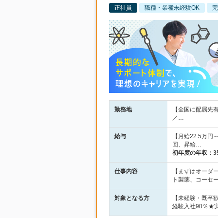
正社員
職種・業種未経験OK
完
勤務地
【全国に配属先有
／…
給与
【月給22.5万
回、昇給…
初年度の年収：
3
仕事内容
【まずはオーダ
ト製薬、コーセ
対象となる方
【未経験・既卒
経験入社90％★