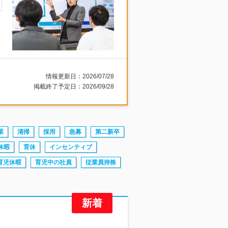
情報更新日：2026/07/28
掲載終了予定日：2026/09/28
業
清掃
採用
急募
第二新卒
休暇
育休
インセンティブ
育児休暇
育児中の社員
従業員持株