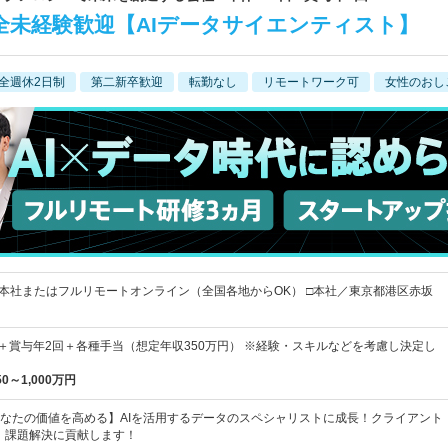
全未経験歓迎【AIデータサイエンティスト】
全週休2日制
第二新卒歓迎
転勤なし
リモートワーク可
女性のおし
■本社またはフルリモートオンライン（全国各地からOK） □本社／東京都港区赤坂
上＋賞与年2回＋各種手当（想定年収350万円） ※経験・スキルなどを考慮し決定し
50～1,000万円
なたの価値を高める】AIを活用するデータのスペシャリストに成長！クライアント
、課題解決に貢献します！