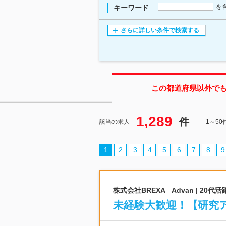
を
キーワード
さらに詳しい条件で検索する
この都道府県
以外で
1,289
件
該当の求人
1～5
1
2
3
4
5
6
7
8
9
株式会社BREXA Advan | 2
未経験大歓迎！【研究ア