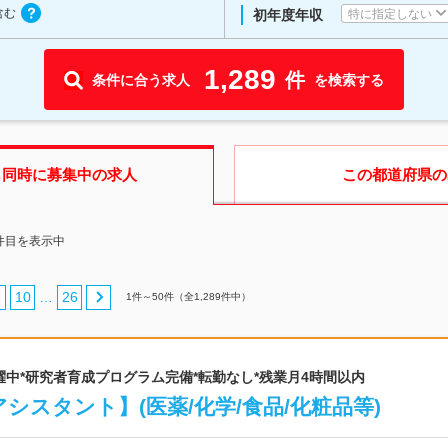
含む
特に指定しない
初年度年収
1,289
件
条件に合う求人
を検索する
も同時に募集中の求人
この都道府県
の
0件目を表示中
10
26
…
1
件～
50
件（全
1,289
件中）
0代活躍中*研究者育成プログラム完備*転勤なし*残業月4時間以内
シスタント】(医薬/化学/食品/化粧品等)