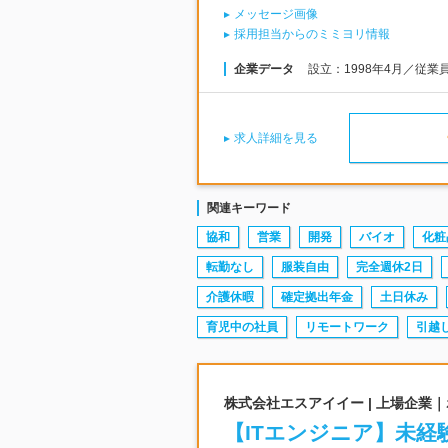
メッセージ画像
採用担当からのミミヨリ情報
企業データ
設立：1998年4月／従業
求人詳細を見る
関連キーワード
協和
営業
開発
バイオ
化粧
転勤なし
服装自由
完全週休2日
介護休暇
確定拠出年金
土日休み
育児中の社員
リモートワーク
引越
株式会社エスアイイー | 上場企業
【ITエンジニア】未経験