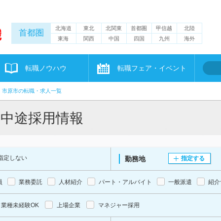
北海道
東北
北関東
首都圏
甲信越
北陸
首都圏
東海
関西
中国
四国
九州
海外
転職ノウハウ
転職フェア・イベント
市原市の転職・求人一覧
・中途採用情報
指定しない
勤務地
指定する
員
業務委託
人材紹介
パート・アルバイト
一般派遣
紹介
業種未経験OK
上場企業
マネジャー採用