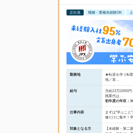
正社員
職種・業種未経験OK
上
勤務地
★転居を伴う転勤
地／首…
給与
月給23万2000
残業代は…
初年度の年収：
3
仕事内容
まずは"学ぶこと
修だけに集中！
対象となる方
【未経験・第二新