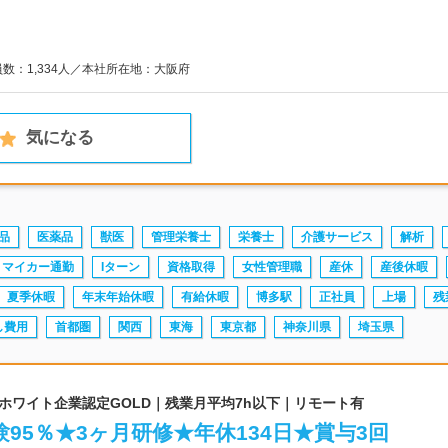
員数：1,334人／本社所在地：大阪府
気になる
品
医薬品
獣医
管理栄養士
栄養士
介護サービス
解析
マイカー通勤
Iターン
資格取得
女性管理職
産休
産後休暇
夏季休暇
年末年始休暇
有給休暇
博多駅
正社員
上場
残
し費用
首都圏
関西
東海
東京都
神奈川県
埼玉県
｜ホワイト企業認定GOLD｜残業月平均7h以下｜リモート有
95％★3ヶ月研修★年休134日★賞与3回