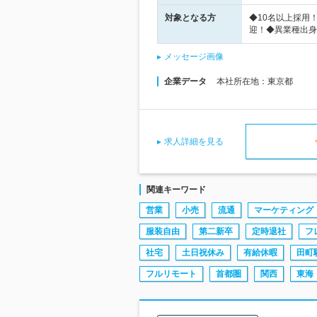
対象となる方
◆10名以上採用
迎！◆異業種出身
メッセージ画像
企業データ
本社所在地：東京都
求人詳細を見る
関連キーワード
営業
小売
流通
マーケティング
服装自由
第二新卒
定時退社
フ
社宅
土日祝休み
有給休暇
田町
フルリモート
首都圏
関西
東海