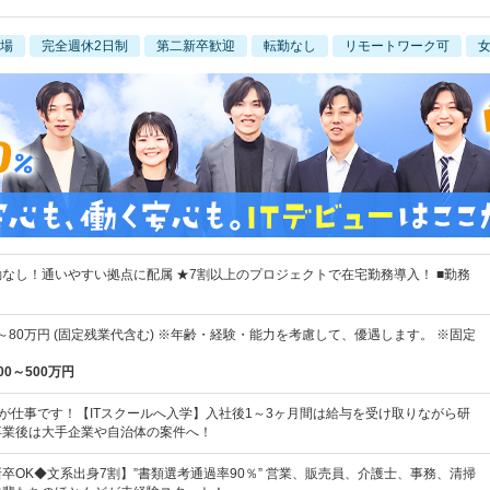
場
完全週休2日制
第二新卒歓迎
転勤なし
リモートワーク可
なし！通いやすい拠点に配属 ★7割以上のプロジェクトで在宅勤務導入！ ■勤務
円～80万円 (固定残業代含む) ※年齢・経験・能力を考慮して、優遇します。 ※固定
00～500万円
"が仕事です！【ITスクールへ入学】入社後1～3ヶ月間は給与を受け取りながら研
卒業後は大手企業や自治体の案件へ！
卒OK◆文系出身7割】”書類選考通過率90％” 営業、販売員、介護士、事務、清掃