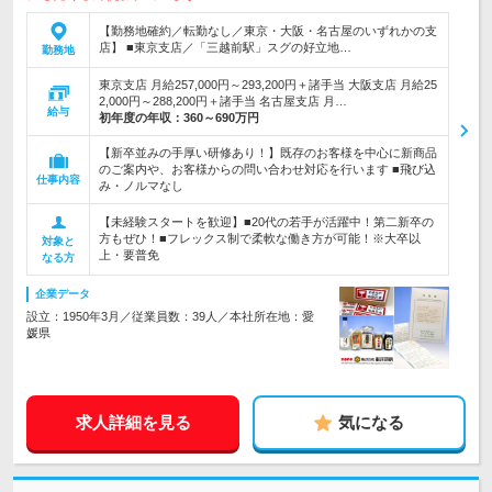
【勤務地確約／転勤なし／東京・大阪・名古屋のいずれかの支
店】 ■東京支店／「三越前駅」スグの好立地…
勤務地
東京支店 月給257,000円～293,200円＋諸手当 大阪支店 月給25
2,000円～288,200円＋諸手当 名古屋支店 月…
給与
初年度の年収：
360～690万円
【新卒並みの手厚い研修あり！】既存のお客様を中心に新商品
のご案内や、お客様からの問い合わせ対応を行います ■飛び込
仕事内容
み・ノルマなし
【未経験スタートを歓迎】■20代の若手が活躍中！第二新卒の
方もぜひ！■フレックス制で柔軟な働き方が可能！※大卒以
対象と
上・要普免
なる方
企業データ
設立：1950年3月／従業員数：39人／本社所在地：愛
媛県
求人詳細を見る
気になる