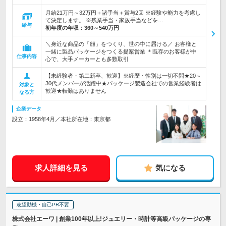
月給21万円～32万円＋諸手当＋賞与2回 ※経験や能力を考慮し
て決定します。 ※残業手当・家族手当などを…
給与
初年度の年収：
360～540万円
＼身近な商品の「顔」をつくり、世の中に届ける／ お客様と
一緒に製品パッケージをつくる提案営業 ＊既存のお客様が中
仕事内容
心で、大手メーカーとも多数取引
【未経験者・第二新卒、歓迎】※経歴・性別は一切不問★20～
30代メンバーが活躍中★パッケージ製造会社での営業経験者は
対象と
歓迎★転勤はありません
なる方
企業データ
設立：1958年4月／本社所在地：東京都
求人詳細を見る
気になる
志望動機・自己PR不要
株式会社エーワ | 創業100年以上!ジュエリー・時計等高級パッケージの専