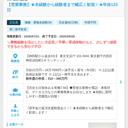
【営業事務】★未経験から経験者まで幅広く歓迎！★年休123
日
正社員
職種・業種未経験OK
完全週休2日制
学歴不問
第二新卒歓迎
情報更新日：2026/07/21 終了予定日：2026/09/28
＼事務経験を活かしたい方必見／手厚い育成体制のもと、少しずつ成長
できるから安心です◎
【神田駅から徒歩5分】 東京支店/〒101-0041 東京都千代田区
神田須田町2-6 ランディック…
勤務地
月給22万円～24万7000円＋諸手当＋賞与（年2回） ※上記は最
低保証金額です ※上記は一律手当を含みます…
給与
初年度の年収：
310～340万円
【完全土日祝休み＆実働7.5h】◆受発注業務や電話・来客対
応、データ入力などの事務業務をお任せします ★気軽に質問
仕事内容
しやすい雰囲気が自慢！
《奨学金の返済支援制度あり！》★未経験から経験者まで幅広
対象と
く歓迎します！
なる方
企業データ