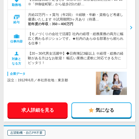
※「仲御徒町駅」から徒歩2分の好…
勤務地
月給22万円～＋賞与（年2回） ※経験・年齢・資格など考慮し
優遇いたします ※試用期間3ヶ月あり（待遇…
給与
初年度の年収：
350～400万円
【モノづくりの会社で活躍】社内の経理・総務業務の両方に幅
広く携わるポジションです。★社内のあらゆる部署から頼られ
仕事内容
る仕事！
【20～30代男女活躍中】◆日商簿記3級以上 ※経理・総務の経
験がある方はなお歓迎！ 幅広い業務に柔軟に対応できる方に
対象と
ピッタリ！
なる方
企業データ
設立：1912年6月／本社所在地：東京都
求人詳細を見る
気になる
志望動機・自己PR不要