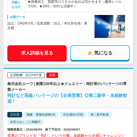
★画像加工・製図等のスキルがあれば活かせます（趣味レベル
対象と
でOK）★20代～30代も活躍中！
なる方
企業データ
設立：1962年3月／従業員数：20人／本社所在地：東
京都
求人詳細を見る
気になる
志望動機・自己PR不要
株式会社エーワ | 創業100年以上★ジュエリー・時計等のパッケージの専
業メーカー
時計など高級パッケージの【企画営業】◎第二新卒・未経験歓
迎！
正社員
職種・業種未経験OK
完全週休2日制
第二新卒歓迎
女性のおしごと掲載中
情報更新日：2026/08/05 終了予定日：2026/09/07
世界のブランドを「包む」という仕事。未経験から企画にチャレンジ！