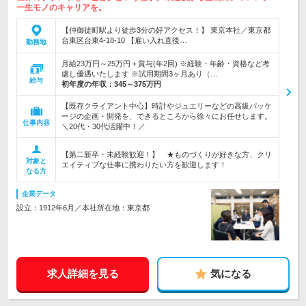
一生モノのキャリアを。
【仲御徒町駅より徒歩3分の好アクセス！】 東京本社／東京都
台東区台東4-18-10 【雇い入れ直後…
勤務地
月給23万円～25万円＋賞与(年2回) ※経験・年齢・資格など考
慮し優遇いたします ※試用期間3ヶ月あり（…
給与
初年度の年収：
345～375万円
【既存クライアント中心】時計やジュエリーなどの高級パッケ
ージの企画・開発を、できるところから徐々にお任せします。
仕事内容
＼20代・30代活躍中！／
【第二新卒・未経験歓迎！】 ★ものづくりが好きな方、クリ
対象と
エイティブな仕事に携わりたい方を歓迎します！
なる方
企業データ
設立：1912年6月／本社所在地：東京都
求人詳細を見る
気になる