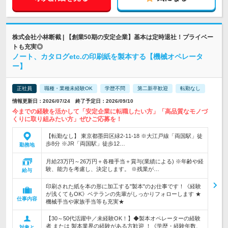
株式会社小林断截 | 【創業50期の安定企業】基本は定時退社！プライベー
トも充実◎
ノート、カタログetc.の印刷紙を製本する【機械オペレータ
ー】
正社員
職種・業種未経験OK
学歴不問
第二新卒歓迎
転勤なし
情報更新日：2026/07/24 終了予定日：2026/09/10
今までの経験を活かして「安定企業に転職したい方」「高品質なモノづ
くりに取り組みたい方」ぜひご応募を！
【転勤なし】 東京都墨田区緑2-11-18 ※大江戸線「両国駅」徒
歩8分 ※JR「両国駅」徒歩12…
勤務地
月給23万円～26万円＋各種手当＋賞与(業績による) ※年齢や経
験、能力を考慮し、決定します。 ※残業が…
給与
印刷された紙を本の形に加工する"製本"のお仕事です！《経験
が浅くてもOK》ベテランの先輩がしっかりフォローします ★
仕事内容
機械手当や家族手当等も充実★
【30～50代活躍中／未経験OK！】◆製本オペレーターの経験
者 または 製本業界の経験がある方歓迎 ！《学歴・経験年数、
対象と