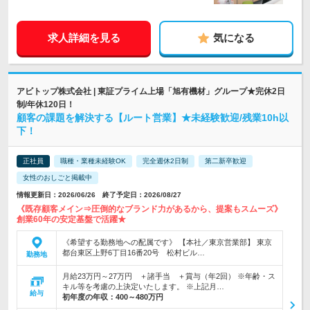
求人詳細を見る
気になる
アビトップ株式会社 | 東証プライム上場「旭有機材」グループ★完休2日
制/年休120日！
顧客の課題を解決する【ルート営業】★未経験歓迎/残業10h以
下！
正社員
職種・業種未経験OK
完全週休2日制
第二新卒歓迎
女性のおしごと掲載中
情報更新日：2026/06/26 終了予定日：2026/08/27
《既存顧客メイン⇒圧倒的なブランド力があるから、提案もスムーズ》
創業60年の安定基盤で活躍★
《希望する勤務地への配属です》 【本社／東京営業部】 東京
都台東区上野6丁目16番20号 松村ビル…
勤務地
月給23万円～27万円 ＋諸手当 ＋賞与（年2回） ※年齢・ス
キル等を考慮の上決定いたします。 ※上記月…
給与
初年度の年収：
400～480万円