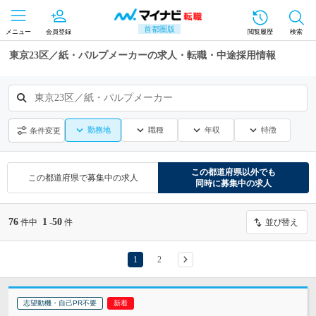
首都圏版
メニュー
会員登録
閲覧履歴
検索
東京23区／紙・パルプメーカーの求人・転職・中途採用情報
東京23区／紙・パルプメーカー
勤務地
職種
年収
特徴
条件変更
この都道府県
以外でも
この都道府県
で募集中の求人
同時に募集中の求人
76
1
50
件中
-
件
並び替え
1
2
志望動機・自己PR不要