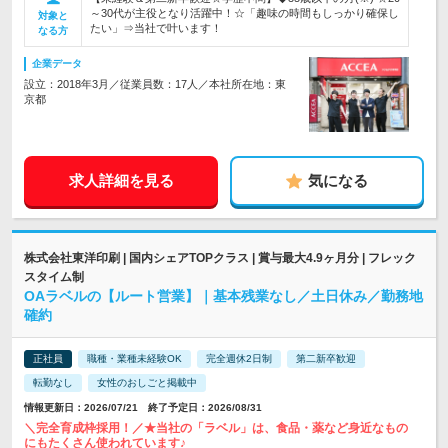
～30代が主役となり活躍中！☆「趣味の時間もしっかり確保し
対象と
たい」⇒当社で叶います！
なる方
企業データ
設立：2018年3月／従業員数：17人／本社所在地：東
京都
求人詳細を見る
気になる
株式会社東洋印刷 | 国内シェアTOPクラス | 賞与最大4.9ヶ月分 | フレック
スタイム制
OAラベルの【ルート営業】｜基本残業なし／土日休み／勤務地
確約
正社員
職種・業種未経験OK
完全週休2日制
第二新卒歓迎
転勤なし
女性のおしごと掲載中
情報更新日：2026/07/21 終了予定日：2026/08/31
＼完全育成枠採用！／★当社の「ラベル」は、食品・薬など身近なもの
にもたくさん使われています♪