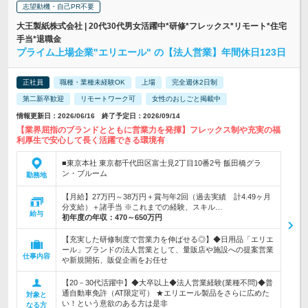
志望動機・自己PR不要
大王製紙株式会社 | 20代30代男女活躍中*研修*フレックス*リモート*住宅
手当*退職金
プライム上場企業"エリエール" の【法人営業】年間休日123日
正社員
職種・業種未経験OK
上場
完全週休2日制
第二新卒歓迎
リモートワーク可
女性のおしごと掲載中
情報更新日：2026/06/16 終了予定日：2026/09/14
【業界屈指のブランドとともに営業力を発揮】フレックス制や充実の福
利厚生で安心して長く活躍できる環境有
■東京本社 東京都千代田区富士見2丁目10番2号 飯田橋グラ
ン・ブルーム
勤務地
【月給】27万円～38万円＋賞与年2回（過去実績 計4.49ヶ月
分支給）＋諸手当 ※これまでの経験、スキル…
給与
初年度の年収：
470～650万円
【充実した研修制度で営業力を伸ばせる◎】◆日用品「エリエ
ール」ブランドの法人営業として、量販店や施設への提案営業
仕事内容
や新規開拓、販促企画をお任せ
【20－30代活躍中】◆大卒以上◆法人営業経験(業種不問)◆普
通自動車免許（AT限定可） ★エリエール製品をさらに広めた
対象と
い！という意欲のある方は是非
なる方