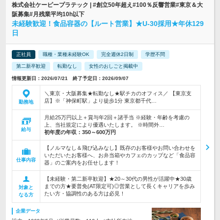
株式会社ケーピープラテック | #創立50年超え#100％反響営業#東京＆大
阪募集#月残業平均10h以下
未経験歓迎！食品容器の【ルート営業】★U-30採用★年休129
日
正社員
職種・業種未経験OK
完全週休2日制
学歴不問
第二新卒歓迎
転勤なし
女性のおしごと掲載中
情報更新日：2026/07/21 終了予定日：2026/09/07
＼東京・大阪募集★転勤なし★駅チカのオフィス／ 【東京支
店】※「神保町駅」より徒歩1分 東京都千代…
勤務地
月給25万円以上＋賞与年2回＋諸手当 ※経験・年齢を考慮の
上、当社規定により優遇いたします。 ※時間外…
給与
初年度の年収：
350～600万円
【ノルマなし＆飛び込みなし】既存のお客様やお問い合わせを
いただいたお客様へ、お弁当箱やカフェのカップなど「食品容
仕事内容
器」のご案内をお任せします！
【未経験・第二新卒歓迎】★20～30代の男性が活躍中★30歳
までの方★要普免(AT限定可)◎営業として長くキャリアを歩み
対象と
たい方・協調性のある方は必見！
なる方
企業データ