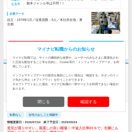
製本ジャンル等は不問！》
なる方
企業データ
設立：1974年1月／従業員数：8人／本社所在地：東
京都
求人詳細を見る
気になる
マイナビ転職からのお知らせ
マイナビ転職では、サイトの継続的な改善や、ユーザーのみなさまに最適化され
た広告を配信すること等を目的に、Cookie等の「インフォマティブデータ」を利
用しています。
志望動機・自己PR不要
インフォマティブデータの提供を無効にしたい場合は「確認する」ボタンのリン
株式会社センサスヤマモト | ★創業60年★完全週休2日★土日祝休★年休
ク先から停止（オプトアウト）を行うことができます。
125日★産休育休制度
※オプトアウトをした場合、マイナビ転職の一部サービスを利用できない場合が
＼働きやすさ抜群／専門商社の【事務】*有給取得率90％*未経
あります。
験OK
閉じる
確認する
正社員
職種・業種未経験OK
完全週休2日制
第二新卒歓迎
転勤なし
女性のおしごと掲載中
情報更新日：2026/07/24 終了予定日：2026/09/24
意見が通りやすい、風通しの良い職場！ 中途入社率80％で、先輩にも