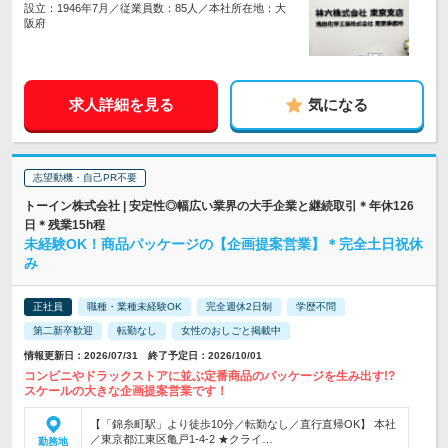
設立：1946年7月／従業員数：85人／本社所在地：大
阪府
求人詳細を見る
気になる
志望動機・自己PR不要
トーイン株式会社 | 安定性◎幅広い業界の大手企業と継続取引＊年休126
日＊残業15h程
未経験OK！商品パッケージの【企画提案営業】＊完全土日祝休
み
正社員
職種・業種未経験OK
完全週休2日制
学歴不問
第二新卒歓迎
転勤なし
女性のおしごと掲載中
情報更新日：2026/07/31 終了予定日：2026/10/01
コンビニやドラックストアに並ぶ定番商品のパッケージを生み出す!?
スケールの大きな企画提案営業です！
【「錦糸町駅」より徒歩10分／転勤なし／直行直帰OK】 本社
／東京都江東区亀戸1-4-2 ★クライ…
勤務地