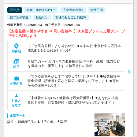
正社員
職種・業種未経験OK
完全週休2日制
学歴不問
第二新卒歓迎
転勤なし
女性のおしごと掲載中
情報更新日：2026/08/04 終了予定日：2026/10/05
【安定基盤 × 働きやすさ ⇒ 高い定着率♪】★東証プライム上場グループ
で長く活躍しよう
【「水天宮前駅」より徒歩4分】 ■東京本社 東京都中央区日本
橋浜町2-1-1 田辺浜町ビル3F
勤務地
月給21万～26万円＋その他各種手当 ※年齢、経験、能力など
を考慮の上、優遇します ※待遇条件の詳細に…
給与
【できる業務を少しずつ増やしていけばOK！】◆経費精算や
現金管理、請求書対応など幅広い業務をお任せします ★育休
仕事内容
からの復職率100％！
【未経験の方もOK！経験者は最大限優遇♪】★あなたの人柄・
対象と
意欲を重視！◎実務経験・簿記資格があれば活かせます！
なる方
企業データ
設立：1968年7月／本社所在地：大阪府