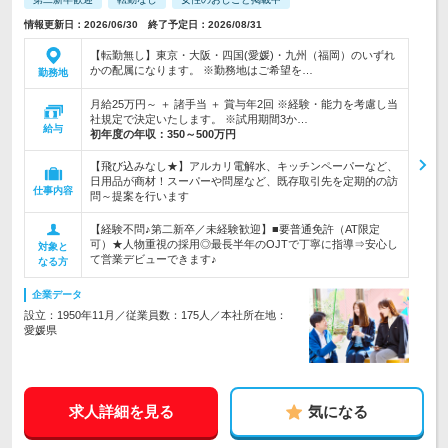
情報更新日：2026/06/30 終了予定日：2026/08/31
【転勤無し】東京・大阪・四国(愛媛)・九州（福岡）のいずれ
かの配属になります。 ※勤務地はご希望を…
勤務地
月給25万円～ ＋ 諸手当 ＋ 賞与年2回 ※経験・能力を考慮し当
社規定で決定いたします。 ※試用期間3か…
給与
初年度の年収：
350～500万円
【飛び込みなし★】アルカリ電解水、キッチンペーパーなど、
日用品が商材！スーパーや問屋など、既存取引先を定期的の訪
仕事内容
問～提案を行います
【経験不問♪第二新卒／未経験歓迎】■要普通免許（AT限定
可）★人物重視の採用◎最長半年のOJTで丁寧に指導⇒安心し
対象と
て営業デビューできます♪
なる方
企業データ
設立：1950年11月／従業員数：175人／本社所在地：
愛媛県
求人詳細を見る
気になる