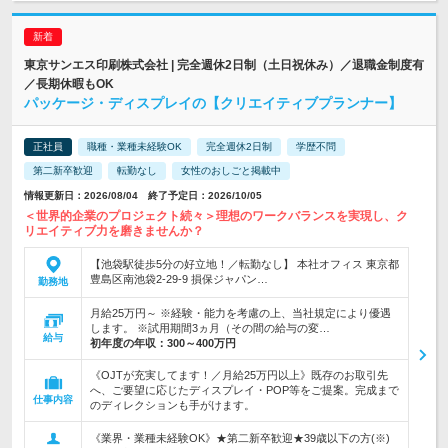
東京サンエス印刷株式会社 | 完全週休2日制（土日祝休み）／退職金制度有
／長期休暇もOK
パッケージ・ディスプレイの【クリエイティブプランナー】
正社員
職種・業種未経験OK
完全週休2日制
学歴不問
第二新卒歓迎
転勤なし
女性のおしごと掲載中
情報更新日：2026/08/04 終了予定日：2026/10/05
＜世界的企業のプロジェクト続々＞理想のワークバランスを実現し、ク
リエイティブ力を磨きませんか？
【池袋駅徒歩5分の好立地！／転勤なし】 本社オフィス 東京都
豊島区南池袋2-29-9 損保ジャパン…
勤務地
月給25万円～ ※経験・能力を考慮の上、当社規定により優遇
します。 ※試用期間3ヵ月（その間の給与の変…
給与
初年度の年収：
300～400万円
《OJTが充実してます！／月給25万円以上》既存のお取引先
へ、ご要望に応じたディスプレイ・POP等をご提案。完成まで
仕事内容
のディレクションも手がけます。
《業界・業種未経験OK》★第二新卒歓迎★39歳以下の方(※)