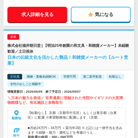
求人詳細を見る
気になる
株式会社福井朝日堂 | 【明治25年創業の和文具・和雑貨メーカー】未経験
歓迎／土日祝休
日本の伝統文化を活かした製品！和雑貨メーカーの【ルート営
業】
正社員
職種・業種未経験OK
学歴不問
第二新卒歓迎
転勤なし
女性のおしごと掲載中
情報更新日：2026/06/09 終了予定日：2026/09/07
＼日本の魅力を発信／ 世界遺産に登録された寺院やイギリスの大英博
物館様など、有名施設と多数取引
【転勤なし】 京都（京都市中京区）もしくは東京都（台東
区）に配属 ※希望勤務地に配属します 《京都…
勤務地
■月給24万円～34万円 ＋賞与年2回 ※上記には一律手当を含み
ます ※経験・能力・適性などを考慮のうえ…
給与
初年度の年収：
350～500万円