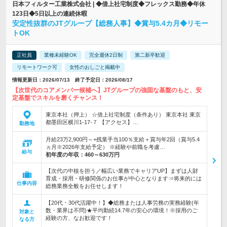
日本フィルター工業株式会社 | ◆借上社宅制度◆フレックス勤務◆年休
123日◆5日以上の連続休暇
安定性抜群のJTグループ【総務人事】◆賞与5.4カ月◆リモー
トOK
正社員
業種未経験OK
完全週休2日制
第二新卒歓迎
リモートワーク可
女性のおしごと掲載中
情報更新日：2026/07/13 終了予定日：2026/08/17
【次世代のコアメンバー候補へ】JTグループの強固な基盤のもと、安
定基盤でスキルを磨くチャンス！
東京本社（押上） ☆借上社宅制度（条件あり） 東京本社 東京
都墨田区横川1-17-７ 【アクセス】…
勤務地
月給23万2,900円～+残業手当100％支給＋賞与年2回（賞与5.4
ヵ月※2026年支給予定） ※経験や前職を考慮…
給与
初年度の年収：
460～630万円
【次代の中核を担う／幅広い業務でキャリアUP】まずは人財
育成・採用・研修関係のお仕事が中心となります⇒将来的には
仕事内容
総務業務全般をお任せします！
【20代・30代活躍中！】◆総務または人事労務の実務経験(年
数・業界は不問)★平均勤続14.7年の安心の環境！※採用のご
対象と
経験の方、なお歓迎です！
なる方