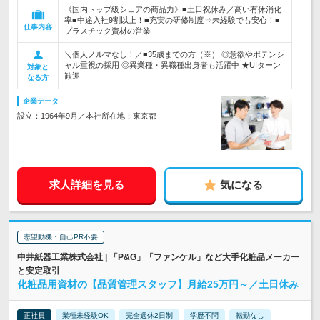
《国内トップ級シェアの商品力》■土日祝休み／高い有休消化
率■中途入社9割以上！■充実の研修制度⇒未経験でも安心！■
仕事内容
プラスチック資材の営業
＼個人ノルマなし！／■35歳までの方（※） ◎意欲やポテンシ
ャル重視の採用 ◎異業種・異職種出身者も活躍中 ★UIターン
対象と
歓迎
なる方
企業データ
設立：1964年9月／本社所在地：東京都
求人詳細を見る
気になる
志望動機・自己PR不要
中井紙器工業株式会社 | 「P&G」「ファンケル」など大手化粧品メーカー
と安定取引
化粧品用資材の【品質管理スタッフ】月給25万円～／土日休み
正社員
業種未経験OK
完全週休2日制
学歴不問
転勤なし