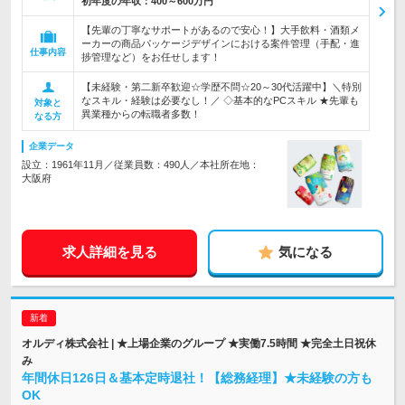
初年度の年収：
400～600万円
【先輩の丁寧なサポートがあるので安心！】大手飲料・酒類メ
ーカーの商品パッケージデザインにおける案件管理（手配・進
仕事内容
捗管理など）をお任せします！
【未経験・第二新卒歓迎☆学歴不問☆20～30代活躍中】＼特別
なスキル・経験は必要なし！／ ◇基本的なPCスキル ★先輩も
対象と
異業種からの転職者多数！
なる方
企業データ
設立：1961年11月／従業員数：490人／本社所在地：
大阪府
求人詳細を見る
気になる
オルディ株式会社 | ★上場企業のグループ ★実働7.5時間 ★完全土日祝休
み
年間休日126日＆基本定時退社！【総務経理】★未経験の方も
OK