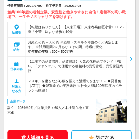
情報更新日：2026/07/07 終了予定日：2026/10/05
創業100年超の老舗企業、安定性と働きやすさに自信！定着率の高い職
場で、一生モノのキャリアを築けます。
【転勤はありません】 【東京工場】 東京都葛飾区小菅1-11-25
※「小菅」駅より徒歩約10分
勤務地
月給25万円～30万円 ※経験・スキルを考慮のうえ決定しま
す。 ※試用期間2ヶ月あり（その間、待遇に変化…
給与
初年度の年収：
300～500万円
【工場での品質管理、品質保証】人気の化粧品ブランド「P&
G」「ファンケル」で使用する梱包材の品質管理、品質保証業
仕事内容
務。
＜スキルを磨きながら腰を据えて活躍できます！＞ ◆要普免
（AT可）◆製造業での実務経験 ※社会人経験20年程度のベテ
対象と
ランも歓迎！
なる方
企業データ
設立：1954年9月／従業員数：60人／本社所在地：東
京都
求人詳細を見る
気になる