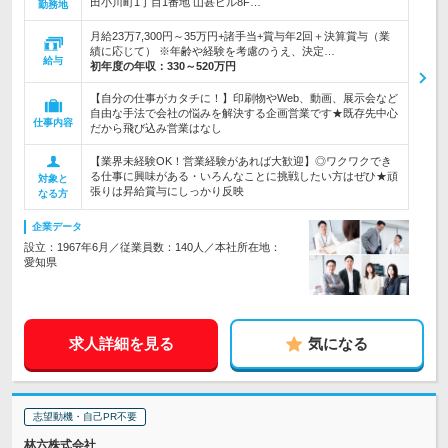
田小川町1丁目1番地 山甚ビル8F…
勤務地
月給23万7,300円～35万円+諸手当+賞与年2回＋決算賞与（業
績に応じて） ※年齢や経験を考慮のうえ、決定…
給与
初年度の年収：
330～520万円
【自分の仕事がカタチに！】印刷物やWeb、動画、展示会など
自由な手法で会社の悩みを解決する企画営業です★既存先中心
仕事内容
だから飛び込み営業はなし
【業界未経験OK！営業経験があれば大歓迎】◎ワクワクでき
る仕事に興味がある・いろんなことに挑戦したい方はぜひ★頑
対象と
張りは昇給賞与にしっかり反映
なる方
企業データ
設立：1967年6月／従業員数：140人／本社所在地：
愛知県
求人詳細を見る
気になる
志望動機・自己PR不要
林六株式会社