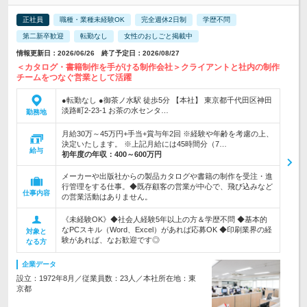
正社員
職種・業種未経験OK
完全週休2日制
学歴不問
第二新卒歓迎
転勤なし
女性のおしごと掲載中
情報更新日：2026/06/26 終了予定日：2026/08/27
＜カタログ・書籍制作を手がける制作会社＞クライアントと社内の制作
チームをつなぐ営業として活躍
●転勤なし ●御茶ノ水駅 徒歩5分 【本社】 東京都千代田区神田
淡路町2-23-1 お茶の水センタ…
勤務地
月給30万～45万円+手当+賞与年2回 ※経験や年齢を考慮の上、
決定いたします。 ※上記月給には45時間分（7…
給与
初年度の年収：
400～600万円
メーカーや出版社からの製品カタログや書籍の制作を受注・進
行管理をする仕事。◆既存顧客の営業が中心で、飛び込みなど
仕事内容
の営業活動はありません。
《未経験OK》◆社会人経験5年以上の方＆学歴不問 ◆基本的
なPCスキル（Word、Excel）があれば応募OK ◆印刷業界の経
対象と
験があれば、なお歓迎です◎
なる方
企業データ
設立：1972年8月／従業員数：23人／本社所在地：東
京都