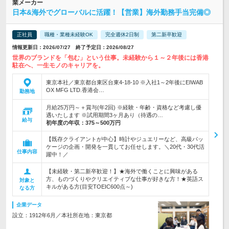
業メーカー
日本&海外でグローバルに活躍！【営業】海外勤務手当完備◎
正社員
職種・業種未経験OK
完全週休2日制
第二新卒歓迎
情報更新日：2026/07/27 終了予定日：2026/08/27
世界のブランドを「包む」という仕事。未経験から１～２年後には香港
駐在へ、一生モノのキャリアを。
東京本社／東京都台東区台東4-18-10 ※入社1～2年後にEIWAB
OX MFG LTD.香港会…
勤務地
月給25万円～＋賞与(年2回) ※経験・年齢・資格など考慮し優
遇いたします ※試用期間3ヶ月あり（待遇の…
給与
初年度の年収：
375～500万円
【既存クライアントが中心】時計やジュエリーなど、高級パッ
ケージの企画・開発を一貫してお任せします。＼20代・30代活
仕事内容
躍中！／
【未経験・第二新卒歓迎！】★海外で働くことに興味がある
方、ものづくりやクリエイティブな仕事が好きな方！★英語ス
対象と
キルがある方(目安TOEIC600点～)
なる方
企業データ
設立：1912年6月／本社所在地：東京都