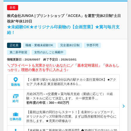
株式会社JUNOA | プリントショップ「ACCEA」を運営*完休2日制*土日
祝休*年休120日
★未経験OK★オリジナル印刷物の【企画営業】★賞与毎月支
給！
正社員
職種・業種未経験OK
完全週休2日制
学歴不問
第二新卒歓迎
女性のおしごと掲載中
情報更新日：2026/08/07 終了予定日：2026/10/01
＼プライベートも充実させたいあなたに／「基本定時退社」「休みもし
っかり」理想の働き方を手に入れよう♪
【☆最寄り駅から徒歩3分以内の駅チカ☆直行直帰OK】 ■アク
セア 六本木店 東京都港区六本木6-1…
勤務地
月給26万円～+交通費＋賞与毎月支給（業績に応じて） ※経
験・スキルに応じて決定します。 ※一律営業手…
給与
初年度の年収：
360～450万円
【最初は先輩の同行からスタート！】名刺やショップカード、
オリジナルグッズ印刷等の営業。まずは既存顧客対応を中心に
仕事内容
担当します。★充実の研修あり
【未経験＆第二新卒歓迎☆学歴不問】◆35歳以下の方(※) ☆20