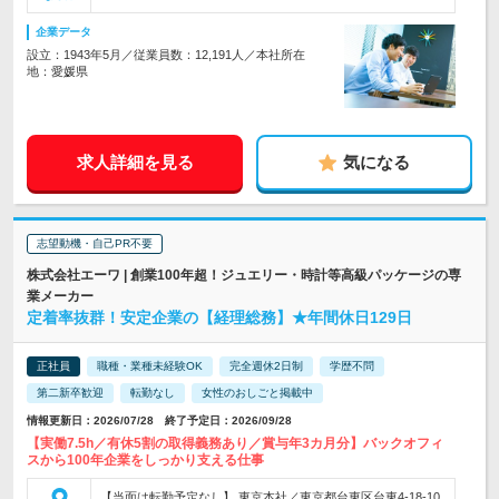
企業データ
設立：1943年5月／従業員数：12,191人／本社所在
地：愛媛県
求人詳細を見る
気になる
志望動機・自己PR不要
株式会社エーワ | 創業100年超！ジュエリー・時計等高級パッケージの専
業メーカー
定着率抜群！安定企業の【経理総務】★年間休日129日
正社員
職種・業種未経験OK
完全週休2日制
学歴不問
第二新卒歓迎
転勤なし
女性のおしごと掲載中
情報更新日：2026/07/28 終了予定日：2026/09/28
【実働7.5h／有休5割の取得義務あり／賞与年3カ月分】バックオフィ
スから100年企業をしっかり支える仕事
【当面は転勤予定なし】 東京本社／東京都台東区台東4-18-10