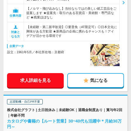
【ノルマ・飛び込みなし】当社ならではの美しい紙工芸品をご
提案します ★提案先：取引のある百貨店・美術館・専門店な
仕事内容
ど ★残業ほぼなし
【未経験・第二新卒歓迎】◎要普免（AT限定可）◎日本文化に
興味がある方歓迎 ★新商品の企画に携わるチャンスも！アイ
対象と
デアが活かせる環境です
なる方
企業データ
設立：1961年5月／本社所在地：京都府
求人詳細を見る
気になる
志望動機・自己PR不要
株式会社グラフト | 土日祝休み｜未経験OK｜退職金制度あり｜賞与年2回
｜年齢不問
カタログや書籍の【ルート営業】30~40代も活躍中＊月給30万
円～