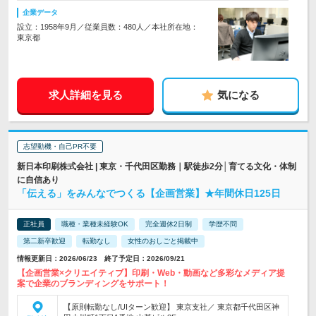
企業データ
設立：1958年9月／従業員数：480人／本社所在地：
東京都
求人詳細を見る
気になる
志望動機・自己PR不要
新日本印刷株式会社 | 東京・千代田区勤務｜駅徒歩2分│育てる文化・体制
に自信あり
「伝える」をみんなでつくる【企画営業】★年間休日125日
正社員
職種・業種未経験OK
完全週休2日制
学歴不問
第二新卒歓迎
転勤なし
女性のおしごと掲載中
情報更新日：2026/06/23 終了予定日：2026/09/21
【企画営業×クリエイティブ】印刷・Web・動画など多彩なメディア提
案で企業のブランディングをサポート！
【原則転勤なし/UIターン歓迎】 東京支社／ 東京都千代田区神