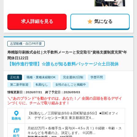
求人詳細を見る
気になる
志望動機・自己PR不要
寿精版印刷株式会社 | 大手飲料メーカーと安定取引*資格支援制度充実*年
間休日122日
【制作進行管理】☆誰もが知る飲料パッケージ☆土日祝休
正社員
職種・業種未経験OK
完全週休2日制
学歴不問
第二新卒歓迎
転勤なし
女性のおしごと掲載中
情報更新日：2026/07/31 終了予定日：2026/09/03
＼“あのブランド”を動かすのは、あなた！／ 全国の店頭を彩るデザイ
ンづくりに、チームで取り組みます！
【転勤なし／三田駅徒歩5分＆田町駅徒歩5分】 ■田町オフィ
ス デザインセンター東京 東京都港区芝4…
勤務地
月給22万円＋各種手当＋賞与(4～4.5ヶ月！) ※経験・年齢・ス
キルなどを考慮の上、決定します。 ※試用…
給与