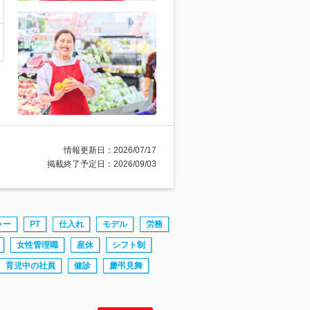
情報更新日：2026/07/17
掲載終了予定日：2026/09/03
ャー
PT
仕入れ
モデル
労務
女性管理職
産休
シフト制
育児中の社員
健診
慶弔見舞