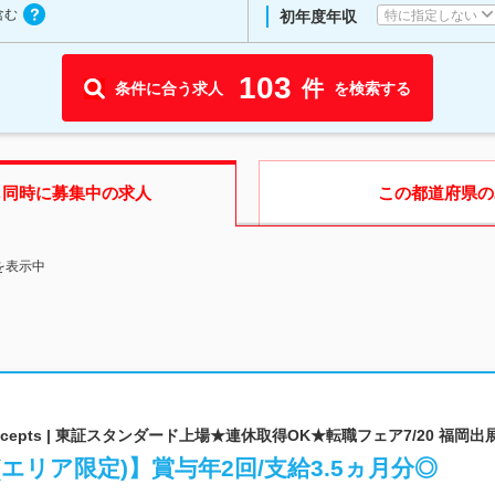
含む
特に指定しない
初年度年収
103
件
条件に合う求人
を検索する
も同時に募集中の求人
この都道府県
の
を表示中
g Concepts | 東証スタンダード上場★連休取得OK★転職フェア7/20 福岡出
エリア限定)】賞与年2回/支給3.5ヵ月分◎