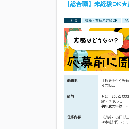
【総合職】未経験OK
正社員
職種・業種未経験OK
第
勤務地
【転居を伴う転勤
う異動…
給与
月給：26万1,0
験・スキル…
初年度の年収：
3
仕事内容
《月給26万円以
や本社部門へチャ