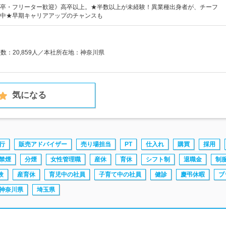
卒・フリーター歓迎》高卒以上。★半数以上が未経験！異業種出身者が、チーフ
中★早期キャリアアップのチャンスも
員数：20,859人／本社所在地：神奈川県
気になる
行
販売アドバイザー
売り場担当
PT
仕入れ
購買
採用
禁煙
分煙
女性管理職
産休
育休
シフト制
退職金
制
験
産育休
育児中の社員
子育て中の社員
健診
慶弔休暇
ブ
神奈川県
埼玉県