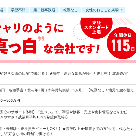
場
学歴不問
第二新卒歓迎
転勤なし
女性のおしごと掲載中
 ★“好きな街の店舗”で働ける！ ★毎年、新たな出店が続々と進行中！ 北海道/宮
万円 + 各種手当 + 賞与年2回（昨年賞与実績3.5ヵ月） 【転勤なし！地元で腰を据え
50～500万円
安心のサポート体制】「魚べい」で、調理や接客、売上や食材管理などをお任
きやすさ！残業月平均18h☆希望休取得◎
採用・未経験・正社員デビューもOK！】★高卒以上★45歳までの方*☆同世代もたく
し◎“好きな街の店舗”で働ける！