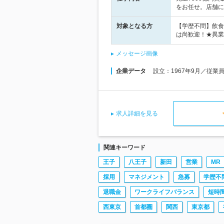
をお任せ。店舗に
対象となる方
【学歴不問】飲食
は尚歓迎！★異業
メッセージ画像
企業データ
設立：1967年9月／従業
求人詳細を見る
関連キーワード
王子
八王子
新田
営業
MR
採用
マネジメント
急募
学歴不
退職金
ワークライフバランス
短時
西東京
首都圏
関西
東京都