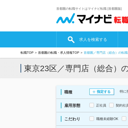
首都圏の転職サイトはマイナビ転職 [首都圏版]
求人を検索する
転職TOP
首都圏の転職・求人情報TOP
首都圏／専門店（総合）の転職
東京23区／専門店（総合）
特に
職種
指定する
雇用形態
正社員
契約社
こだわり
職種未経験OK