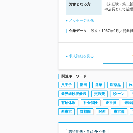
対象となる方
《未経験・第二新
や店長として活躍
メッセージ画像
企業データ
設立：1967年9月／従業
求人詳細を見る
関連キーワード
八王子
新田
営業
医薬品
旅
業界経験者優遇
交通費
Iターン
有給休暇
社会保険
正社員
未経
西東京
首都圏
関西
東京都
志望動機・自己PR不要