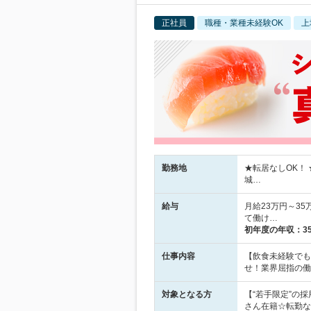
正社員
職種・業種未経験OK
上
勤務地
★転居なしOK！
城…
給与
月給23万円～35
て働け…
初年度の年収：
3
仕事内容
【飲食未経験でも
せ！業界屈指の働
対象となる方
【“若手限定”の
さん在籍☆転勤な