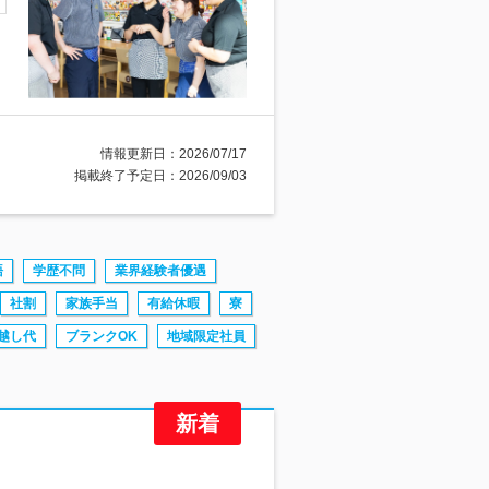
情報更新日：2026/07/17
掲載終了予定日：2026/09/03
語
学歴不問
業界経験者優遇
社割
家族手当
有給休暇
寮
越し代
ブランクOK
地域限定社員