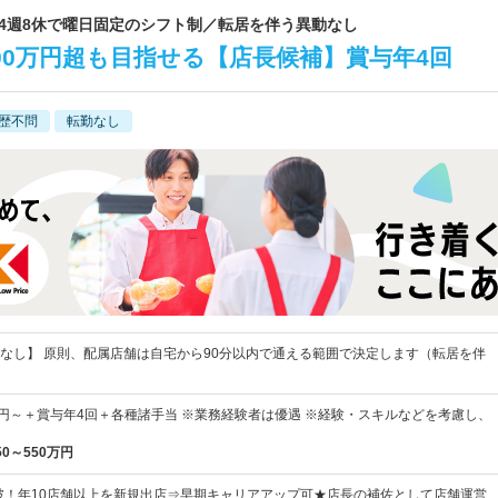
収／4週8休で曜日固定のシフト制／転居を伴う異動なし
00万円超も目指せる【店長候補】賞与年4回
歴不問
転勤なし
なし】 原則、配属店舗は自宅から90分以内で通える範囲で決定します（転居を伴
500円～＋賞与年4回＋各種諸手当 ※業務経験者は優遇 ※経験・スキルなどを考慮し、
50～550万円
突破！年10店舗以上を新規出店⇒早期キャリアアップ可★店長の補佐として店舗運営