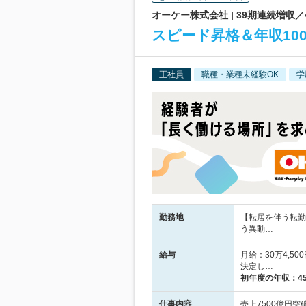
オーケー株式会社 | 39期連続増
スピード昇格＆年収10
正社員
職種・業種未経験OK
学
勤務地
【転居を伴う転勤
う異動…
給与
月給：30万4,
決定し…
初年度の年収：
4
仕事内容
売上7500億円