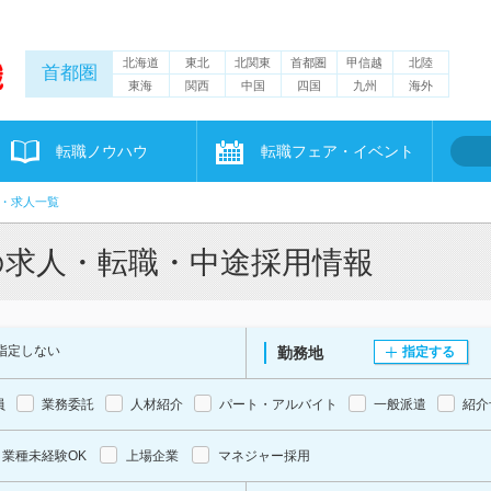
北海道
東北
北関東
首都圏
甲信越
北陸
首都圏
東海
関西
中国
四国
九州
海外
転職ノウハウ
転職フェア・イベント
・求人一覧
の求人・転職・中途採用情報
指定しない
勤務地
指定する
員
業務委託
人材紹介
パート・アルバイト
一般派遣
紹介
業種未経験OK
上場企業
マネジャー採用