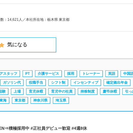
員数：14,621人／本社所在地：栃木県 東京都
気になる
アスタッフ
PT
介護サービス
採用
トレーナー
英語
中国
ガソリン代
役職手当
シフト制
インセンティブ
確定拠出年金
経験
上場
育児休暇
育児中の社員
持株制度
慶弔休暇
引っ
東海
東京都
神奈川県
埼玉県
EN⇒積極採用中 #正社員デビュー歓迎 #4週8休