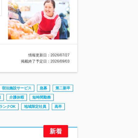
情報更新日：2026/07/27
掲載終了予定日：2026/09/03
宿泊施設サービス
急募
第二新卒
服
介護休暇
短時間勤務
ランクOK
地域限定社員
高卒