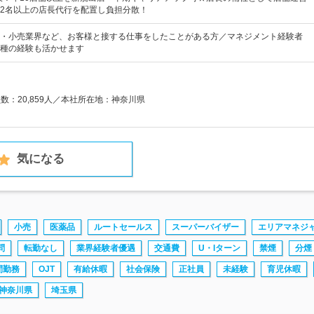
2名以上の店長代行を配置し負担分散！
・小売業界など、お客様と接する仕事をしたことがある方／マネジメント経験者
種の経験も活かせます
員数：20,859人／本社所在地：神奈川県
気になる
小売
医薬品
ルートセールス
スーパーバイザー
エリアマネジ
問
転勤なし
業界経験者優遇
交通費
U・Iターン
禁煙
分煙
間勤務
OJT
有給休暇
社会保険
正社員
未経験
育児休暇
神奈川県
埼玉県