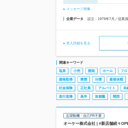
メッセージ画像
企業データ
設立：1979年7月／従業
求人詳細を見る
関連キーワード
塩原
小売
開発
ホール
フロ
資格取得
禁煙
分煙
産後休暇
社会保険
正社員
アルバイト
未
直行直帰
高卒
首都圏
関西
志望動機・自己PR不要
オーケー株式会社 | #新店舗続々OP