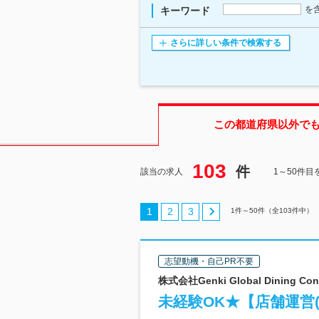
を
キーワード
さらに詳しい条件で検索する
この都道府県
以外で
103
件
該当の求人
1～50件目
1
2
3
1
件～
50
件（全
103
件中）
志望動機・自己PR不要
株式会社Genki Global Dinin
未経験OK★【店舗運営(