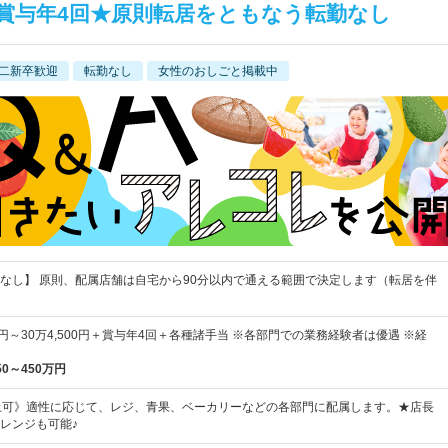
★賞与年4回★原則転居をともなう転勤なし
二新卒歓迎
転勤なし
女性のおしごと掲載中
なし】 原則、配属店舗は自宅から90分以内で通える範囲で決定します（転居を伴
00円～30万4,500円＋賞与年4回＋各種諸手当 ※各部門での業務経験者は優遇 ※経
50～450万円
上可》適性に応じて、レジ、青果、ベーカリーなどの各部門に配属します。★店長
レンジも可能♪