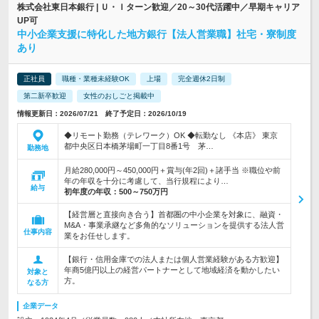
株式会社東日本銀行 | Ｕ・Ｉターン歓迎／20～30代活躍中／早期キャリア
UP可
中小企業支援に特化した地方銀行【法人営業職】社宅・寮制度
あり
正社員
職種・業種未経験OK
上場
完全週休2日制
第二新卒歓迎
女性のおしごと掲載中
情報更新日：2026/07/21 終了予定日：2026/10/19
◆リモート勤務（テレワーク）OK ◆転勤なし 《本店》 東京
都中央区日本橋茅場町一丁目8番1号 茅…
勤務地
月給280,000円～450,000円＋賞与(年2回)＋諸手当 ※職位や前
年の年収を十分に考慮して、当行規程により…
給与
初年度の年収：
500～750万円
【経営層と直接向き合う】首都圏の中小企業を対象に、融資・
M&A・事業承継など多角的なソリューションを提供する法人営
仕事内容
業をお任せします。
【銀行・信用金庫での法人または個人営業経験がある方歓迎】
年商5億円以上の経営パートナーとして地域経済を動かしたい
対象と
方。
なる方
企業データ