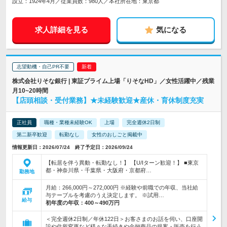
設立：1924年4月／従業員数：980人／本社所在地：東京都
求人詳細を見る
気になる
志望動機・自己PR不要
株式会社りそな銀行 | 東証プライム上場「りそなHD」／女性活躍中／残業
月10~20時間
【店頭相談・受付業務】★未経験歓迎★産休・育休制度充実
正社員
職種・業種未経験OK
上場
完全週休2日制
第二新卒歓迎
転勤なし
女性のおしごと掲載中
情報更新日：2026/07/24 終了予定日：2026/09/24
【転居を伴う異動・転勤なし！】 【U/Iターン歓迎！】 ■東京
都・神奈川県・千葉県・大阪府・京都府…
勤務地
月給：266,000円～272,000円 ※経験や前職での年収、当社給
与テーブルを考慮のうえ決定します。 ※試用…
給与
初年度の年収：
400～490万円
＜完全週休2日制／年休122日＞お客さまのお話を伺い、口座開
設や住所変更など様々な手続きや金融商品の提案・販売を行う