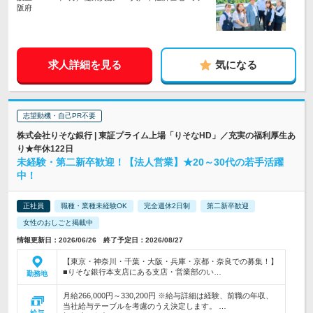
阪府
求人詳細を見る
気になる
志望動機・自己PR不要
株式会社りそな銀行 | 東証プライム上場「りそなHD」／充実の福利厚生あ
り★年休122日
未経験・第二新卒歓迎！【法人営業】★20～30代の若手活躍
中！
正社員
職種・業種未経験OK
完全週休2日制
第二新卒歓迎
女性のおしごと掲載中
情報更新日：2026/06/26 終了予定日：2026/08/27
【東京・神奈川・千葉・大阪・兵庫・京都・奈良での募集！】
■りそな銀行本支店にある支店・営業部のい…
勤務地
月給266,000円～330,200円 ※給与詳細は経験、前職の年収、
当社給与テーブルを考慮のうえ決定します。 …
給与