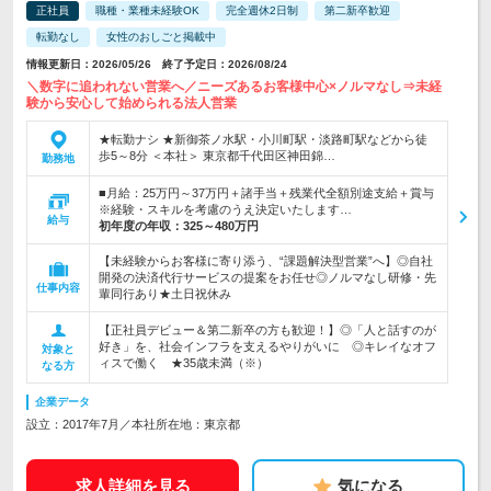
正社員
職種・業種未経験OK
完全週休2日制
第二新卒歓迎
転勤なし
女性のおしごと掲載中
情報更新日：2026/05/26 終了予定日：2026/08/24
＼数字に追われない営業へ／ニーズあるお客様中心×ノルマなし⇒未経
験から安心して始められる法人営業
★転勤ナシ ★新御茶ノ水駅・小川町駅・淡路町駅などから徒
歩5～8分 ＜本社＞ 東京都千代田区神田錦…
勤務地
■月給：25万円～37万円＋諸手当＋残業代全額別途支給＋賞与
※経験・スキルを考慮のうえ決定いたします…
給与
初年度の年収：
325～480万円
【未経験からお客様に寄り添う、“課題解決型営業”へ】◎自社
開発の決済代行サービスの提案をお任せ◎ノルマなし研修・先
仕事内容
輩同行あり★土日祝休み
【正社員デビュー＆第二新卒の方も歓迎！】◎「人と話すのが
好き」を、社会インフラを支えるやりがいに ◎キレイなオフ
対象と
ィスで働く ★35歳未満（※）
なる方
企業データ
設立：2017年7月／本社所在地：東京都
求人詳細を見る
気になる