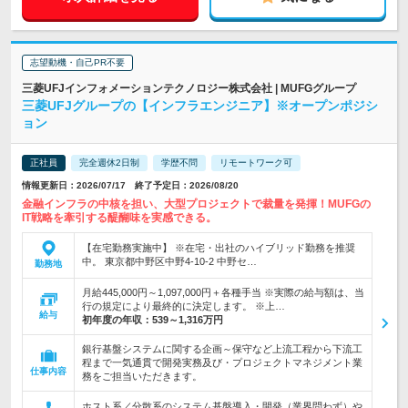
志望動機・自己PR不要
三菱UFJインフォメーションテクノロジー株式会社 | MUFGグループ
三菱UFJグループの【インフラエンジニア】※オープンポジシ
ョン
正社員
完全週休2日制
学歴不問
リモートワーク可
情報更新日：2026/07/17 終了予定日：2026/08/20
金融インフラの中核を担い、大型プロジェクトで裁量を発揮！MUFGの
IT戦略を牽引する醍醐味を実感できる。
【在宅勤務実施中】 ※在宅・出社のハイブリッド勤務を推奨
中。 東京都中野区中野4-10-2 中野セ…
勤務地
月給445,000円～1,097,000円＋各種手当 ※実際の給与額は、当
行の規定により最終的に決定します。 ※上…
給与
初年度の年収：
539～1,316万円
銀行基盤システムに関する企画～保守など上流工程から下流工
程まで一気通貫で開発実務及び・プロジェクトマネジメント業
仕事内容
務をご担当いただきます。
ホスト系／分散系のシステム基盤導入・開発（業界問わず）や