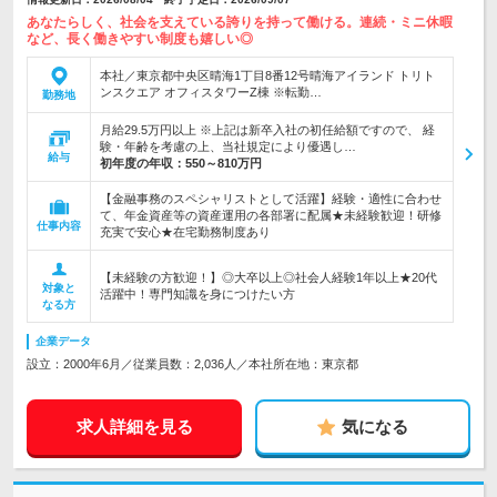
あなたらしく、社会を支えている誇りを持って働ける。連続・ミニ休暇
など、長く働きやすい制度も嬉しい◎
本社／東京都中央区晴海1丁目8番12号晴海アイランド トリト
ンスクエア オフィスタワーZ棟 ※転勤…
勤務地
月給29.5万円以上 ※上記は新卒入社の初任給額ですので、 経
験・年齢を考慮の上、当社規定により優遇し…
給与
初年度の年収：
550～810万円
【金融事務のスペシャリストとして活躍】経験・適性に合わせ
て、年金資産等の資産運用の各部署に配属★未経験歓迎！研修
仕事内容
充実で安心★在宅勤務制度あり
【未経験の方歓迎！】◎大卒以上◎社会人経験1年以上★20代
対象と
活躍中！専門知識を身につけたい方
なる方
企業データ
設立：2000年6月／従業員数：2,036人／本社所在地：東京都
求人詳細を見る
気になる