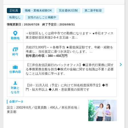
正社員
職種・業種未経験OK
完全週休2日制
第二新卒歓迎
転勤なし
女性のおしごと掲載中
情報更新日：2026/07/28 終了予定日：2026/08/31
＜杉並区もしくは府中市での勤務になります＞ ●本社オフィス
東京都杉並区和泉2-8-4 京王線・京…
勤務地
月給272,000円～＋各種手当 ★最低保証額です。年齢・経験を
考慮し、当社規定に基づき決定いたします。 …
給与
初年度の年収：
380～450万円
【三井住友信託銀行のバックオフィス】◆証券代行業務に関す
る事務業務全般を担当◆株式や金融に関する知識は不要！必要
仕事内容
なことは入社後に学べます。
【10・11月入社（予定）に向けて30名程度採用予定】◆専
対象と
門・短大卒以上 ◆人柄・意欲重視の採用です
なる方
企業データ
設立：2002年8月／従業員数：490人／本社所在地：
東京都