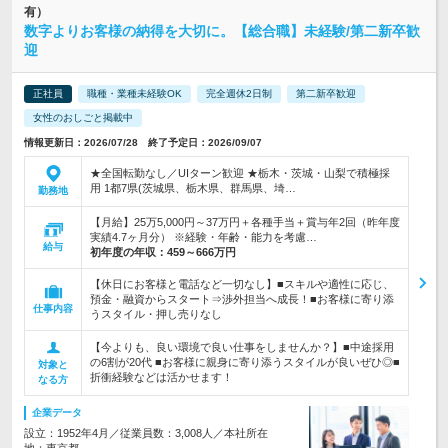
有）
数字よりお客様の納得を大切に。【総合職】未経験/第二新卒歓
迎
正社員
職種・業種未経験OK
完全週休2日制
第二新卒歓迎
女性のおしごと掲載中
情報更新日：2026/07/28 終了予定日：2026/09/07
★全国転勤なし／UIターン歓迎 ★栃木・茨城・山梨で積極採
用 1都7県(茨城県、栃木県、群馬県、埼…
勤務地
【月給】25万5,000円～37万円＋各種手当＋賞与年2回（昨年度
実績4.7ヶ月分） ※経験・年齢・能力を考慮…
給与
初年度の年収：
459～666万円
【休日にお客様と電話など一切なし】■スキルや適性に応じ、
預金・融資からスタート⇒渉外担当へ成長！■お客様に寄り添
仕事内容
うスタイル・押し売りなし
【今よりも、良い環境で良い仕事をしませんか？】■中途採用
の6割が20代 ■お客様に親身に寄り添うスタイルが良いぜひ◎■
対象と
折衝経験などは活かせます！
なる方
企業データ
設立：1952年4月／従業員数：3,008人／本社所在