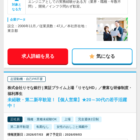
エンジニアとしての実務経験がある方（業界・職種・年数不
対象と
問）。開発／インフラ問わず歓迎。
なる方
企業データ
設立：2006年11月／従業員数：47人／本社所在地：
東京都
求人詳細を見る
気になる
志望動機・自己PR不要
株式会社りそな銀行 | 東証プライム上場「りそなHD」／豊富な研修制度・
福利厚生
未経験・第二新卒歓迎！【個人営業】★20～30代の若手活躍
中！
正社員
職種・業種未経験OK
上場
完全週休2日制
第二新卒歓迎
転勤なし
女性のおしごと掲載中
情報更新日：2026/07/03 終了予定日：2026/09/03