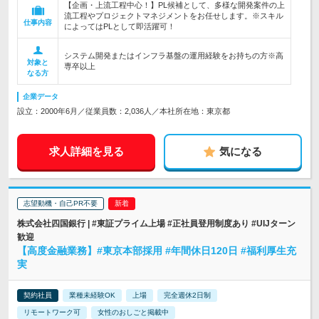
【企画・上流工程中心！】PL候補として、多様な開発案件の上
流工程やプロジェクトマネジメントをお任せします。※スキル
仕事内容
によってはPLとして即活躍可！
システム開発またはインフラ基盤の運用経験をお持ちの方※高
対象と
専卒以上
なる方
企業データ
設立：2000年6月／従業員数：2,036人／本社所在地：東京都
求人詳細を見る
気になる
志望動機・自己PR不要
株式会社四国銀行 | #東証プライム上場 #正社員登用制度あり #UIJターン
歓迎
【高度金融業務】#東京本部採用 #年間休日120日 #福利厚生充
実
契約社員
業種未経験OK
上場
完全週休2日制
リモートワーク可
女性のおしごと掲載中