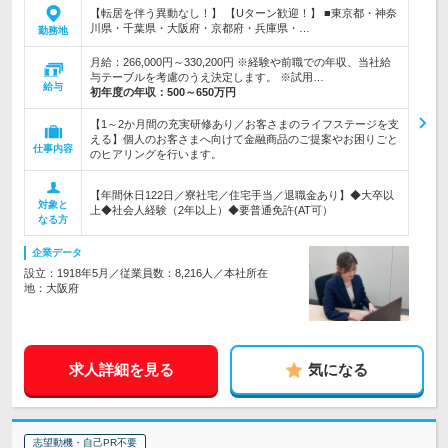
【転居を伴う異動なし！】 【Uターン歓迎！】 ■東京都・神奈
川県・千葉県・大阪府・京都府・兵庫県・…
勤務地
月給：266,000円～330,200円 ※経験や前職での年収、当社給
与テーブルを考慮のうえ決定します。 ※試用…
給与
初年度の年収：
500～650万円
【1～2か月間の充実研修あり／お客さまのライフステージを支
える】個人のお客さまへ向けて金融商品のご提案やお困りごと
仕事内容
のヒアリングを行います。
【年間休日122日／寮社宅／住宅手当／退職金あり】◆大卒以
対象と
上◆社会人経験（2年以上）◆要普通免許(AT可）
なる方
企業データ
設立：1918年5月／従業員数：8,216人／本社所在
地：大阪府
求人詳細を見る
気になる
志望動機・自己PR不要