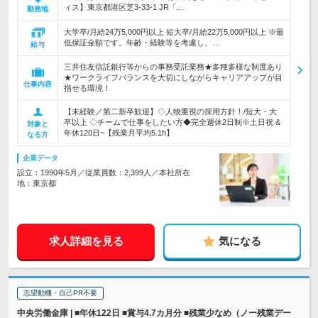
ィス】東京都港区芝3-33-1 JR「…
勤務地
大学卒/月給24万5,000円以上 短大卒/月給22万5,000円以上 ※最
低保証金額です。年齢・経験等を考慮し、…
給与
三井住友信託銀行等からの事務受託業務★多種多様な制度あり
★ワークライフバランスを大切にしながらキャリアアップが目
仕事内容
指せる環境！
【未経験／第二新卒歓迎】◇人物重視の採用方針！/短大・大
卒以上 ◇チームで仕事をしたい方◆完全週休2日制※土日祝 &
対象と
年休120日~【残業月平均5.1h】
なる方
企業データ
設立：1990年5月／従業員数：2,399人／本社所在
地：東京都
求人詳細を見る
気になる
志望動機・自己PR不要
中央労働金庫 | ■年休122日 ■賞与4.7カ月分 ■残業少なめ（ノー残業デー