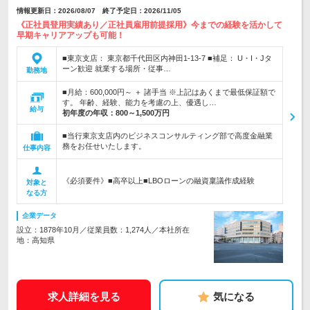
情報更新日：2026/08/07 終了予定日：2026/11/05
《正社員登用実績あり／正社員雇用前提採用》今までの経験を活かして
早期キャリアアップも可能！
■東京支店： 東京都千代田区内神田1-13-7 ■補足： U・I・Jタ
ーン歓迎 就業する場所・従事…
勤務地
■月給：600,000円～ ＋ 諸手当 ※上記はあくまで最低保証額で
す。 年齢、経験、能力を考慮の上、優遇し…
給与
初年度の年収：
800～1,500万円
■当行東京支店内のビジネスコンサルティング部で高度金融業
務をお任せいたします。
仕事内容
《必須要件》■高卒以上■LBOローンの融資稟議作成経験
対象と
なる方
企業データ
設立：1878年10月／従業員数：1,274人／本社所在
地：高知県
求人詳細を見る
気になる