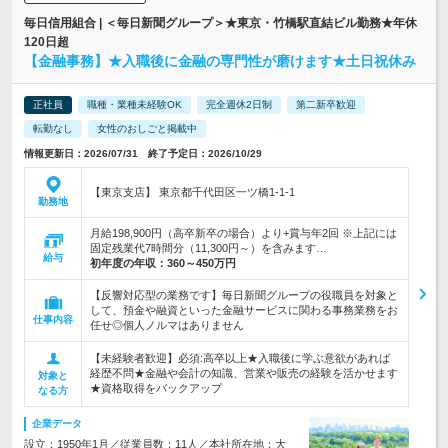
毎日信用組合 | ＜毎日新聞グループ＞★東京・竹橋駅直結ビル勤務★年休
120日超
【金融事務】★入職後に金融の専門性が磨けます★土日祝休み
正社員
職種・業種未経験OK
完全週休2日制
第二新卒歓迎
転勤なし
女性のおしごと掲載中
情報更新日：2026/07/31 終了予定日：2026/10/29
【東京支店】 東京都千代田区一ツ橋1-1-1
勤務地
月給198,900円（高卒新卒の場合）より+賞与年2回 ※上記には
固定残業代7時間分（11,300円～）を含みます…
給与
初年度の年収：
360～450万円
【反響対応型の業務です】毎日新聞グループの役職員を対象と
して、預金や融資といった金融サービスに関わる事務業務をお
仕事内容
任せ◎個人ノルマはありません
【未経験者歓迎】必須:高卒以上★入職後に学ぶ意欲があれば
経歴不問★金融や会計の知識、営業や販売の経験を活かせます
対象と
★資格取得をバックアップ
なる方
企業データ
設立：1950年1月／従業員数：11人／本社所在地：大