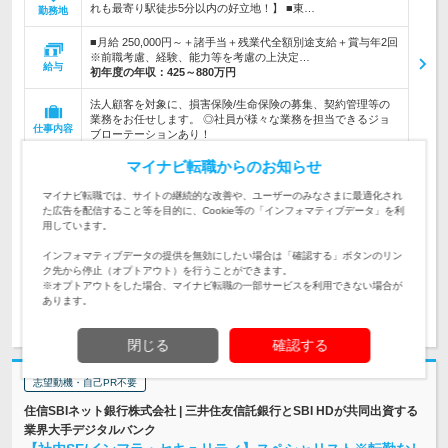
れも最寄り駅徒歩5分以内の好立地！】 ■東…
勤務地
■月給 250,000円～＋諸手当＋残業代全額別途支給＋賞与年2回
※前職考慮、経験、能力等を考慮の上決定…
給与
初年度の年収：
425～880万円
法人顧客を対象に、損害保険/生命保険の募集、契約管理等の
業務をお任せします。 ◎社員が様々な業務を担当できるジョ
仕事内容
ブローテーションあり！
マイナビ転職からのお知らせ
《業界未経験者も歓迎です！》【必須】●法人営業（業種不
問）または、保険会社や保険代理店での損害保険営業のご経験
対象と
マイナビ転職では、サイトの継続的な改善や、ユーザーのみなさまに最適化され
をお持ちの方●大卒以上
なる方
た広告を配信すること等を目的に、Cookie等の「インフォマティブデータ」を利
用しています。
企業データ
設立：2006年10月／従業員数：973人／本社所在地：東京都
インフォマティブデータの提供を無効にしたい場合は「確認する」ボタンのリン
ク先から停止（オプトアウト）を行うことができます。
※オプトアウトをした場合、マイナビ転職の一部サービスを利用できない場合が
あります。
求人詳細を見る
気になる
閉じる
確認する
志望動機・自己PR不要
住信SBIネット銀行株式会社 | 三井住友信託銀行とSBI HDが共同出資する
業界大手デジタルバンク