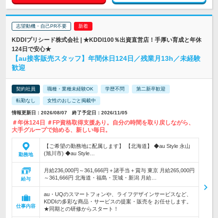
志望動機・自己PR不要
KDDIプリシード株式会社 | ★KDDI100％出資直営店！手厚い育成と年休
124日で安心★
【au接客販売スタッフ】年間休日124日／残業月13h／未経験
歓迎
契約社員
職種・業種未経験OK
学歴不問
第二新卒歓迎
転勤なし
女性のおしごと掲載中
情報更新日：2026/08/07 終了予定日：2026/11/05
＃年休124日 ＃FP資格取得支援あり。自分の時間を取り戻しながら、
大手グループで始める、新しい毎日。
【ご希望の勤務地に配属します】 【北海道】 ◆au Style 永山
(旭川市) ◆au Style…
勤務地
月給236,000円～361,666円＋諸手当＋賞与 東京 月給265,000円
～361,666円 北海道・福島・茨城・新潟 月給…
給与
au・UQのスマートフォンや、ライフデザインサービスなど、
KDDIの多彩な商品・サービスの提案・販売を お任せします。
仕事内容
★同期との研修からスタート！