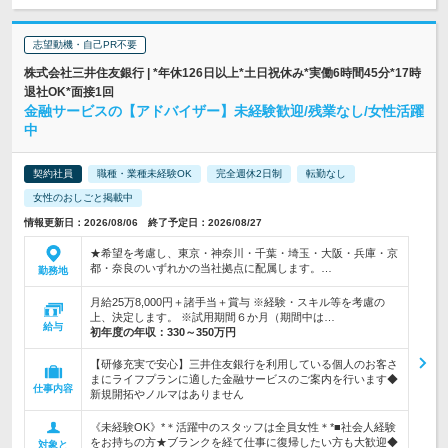
志望動機・自己PR不要
株式会社三井住友銀行 | *年休126日以上*土日祝休み*実働6時間45分*17時
退社OK*面接1回
金融サービスの【アドバイザー】未経験歓迎/残業なし/女性活躍
中
契約社員
職種・業種未経験OK
完全週休2日制
転勤なし
女性のおしごと掲載中
情報更新日：2026/08/06 終了予定日：2026/08/27
★希望を考慮し、東京・神奈川・千葉・埼玉・大阪・兵庫・京
都・奈良のいずれかの当社拠点に配属します。…
勤務地
月給25万8,000円＋諸手当＋賞与 ※経験・スキル等を考慮の
上、決定します。 ※試用期間６か月（期間中は…
給与
初年度の年収：
330～350万円
【研修充実で安心】三井住友銀行を利用している個人のお客さ
まにライフプランに適した金融サービスのご案内を行います◆
仕事内容
新規開拓やノルマはありません
《未経験OK》*＊活躍中のスタッフは全員女性＊*■社会人経験
をお持ちの方★ブランクを経て仕事に復帰したい方も大歓迎◆
対象と