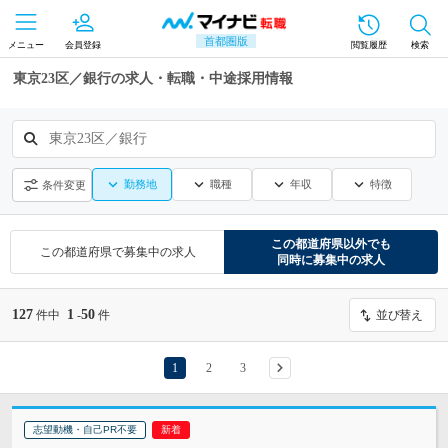
首都圏版
メニュー
会員登録
閲覧履歴
検索
東京23区／銀行の求人・転職・中途採用情報
東京23区／銀行
勤務地
職種
年収
特徴
条件変更
この都道府県
以外でも
この都道府県
で募集中の求人
同時に募集中の求人
127
1
50
件中
-
件
並び替え
1
2
3
志望動機・自己PR不要