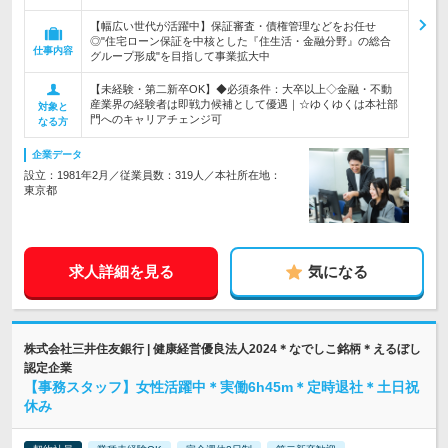
【幅広い世代が活躍中】保証審査・債権管理などをお任せ
◎"住宅ローン保証を中核とした『住生活・金融分野』の総合
仕事内容
グループ形成"を目指して事業拡大中
【未経験・第二新卒OK】◆必須条件：大卒以上◇金融・不動
産業界の経験者は即戦力候補として優遇｜☆ゆくゆくは本社部
対象と
門へのキャリアチェンジ可
なる方
企業データ
設立：1981年2月／従業員数：319人／本社所在地：
東京都
求人詳細を見る
気になる
株式会社三井住友銀行 | 健康経営優良法人2024＊なでしこ銘柄＊えるぼし
認定企業
【事務スタッフ】女性活躍中＊実働6h45m＊定時退社＊土日祝
休み