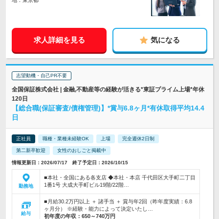
地：東京都
求人詳細を見る
気になる
志望動機・自己PR不要
全国保証株式会社 | 金融,不動産等の経験が活きる*東証プライム上場*年休
120日
【総合職(保証審査/債権管理)】*賞与6.8ヶ月*有休取得平均14.4
日
正社員
職種・業種未経験OK
上場
完全週休2日制
第二新卒歓迎
女性のおしごと掲載中
情報更新日：2026/07/17 終了予定日：2026/10/15
■本社・全国にある各支店 ◆本社・本店 千代田区大手町二丁目
1番1号 大成大手町ビル19階/22階…
勤務地
■月給30.2万円以上 ＋ 諸手当 ＋ 賞与年2回（昨年度実績：6.8
ヶ月分） ※経験・能力によって決定いたし…
給与
初年度の年収：
650～740万円