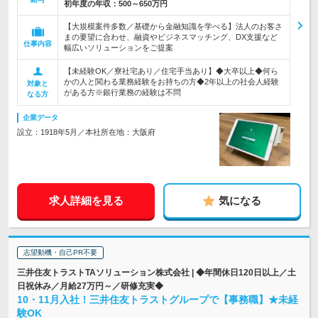
初年度の年収：
500～650万円
【大規模案件多数／基礎から金融知識を学べる】法人のお客さ
まの要望に合わせ、融資やビジネスマッチング、DX支援など
仕事内容
幅広いソリューションをご提案
【未経験OK／寮社宅あり／住宅手当あり】◆大卒以上◆何ら
かの人と関わる業務経験をお持ちの方◆2年以上の社会人経験
対象と
がある方※銀行業務の経験は不問
なる方
企業データ
設立：1918年5月／本社所在地：大阪府
求人詳細を見る
気になる
志望動機・自己PR不要
三井住友トラストTAソリューション株式会社 | ◆年間休日120日以上／土
日祝休み／月給27万円～／研修充実◆
10・11月入社！三井住友トラストグループで【事務職】★未経
験OK