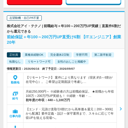
志望動機・自己PR不要
株式会社アイ・テクノ | 前職給与＋年100～200万円UP実績｜直案件6割だ
から還元できる
前給保証＋年100～200万円UP直受け6割 【ITエンジニア】創業
20年
正社員
業種未経験OK
完全週休2日制
学歴不問
第二新卒歓迎
転勤なし
リモートワーク可
女性のおしごと掲載中
情報更新日：2026/06/16 終了予定日：2026/09/07
【リモートワーク】 案件により異なります（現状 約5～6割が
在宅中心）。 ご希望は定期面談で考慮し…
勤務地
月給250,000円～ ※経験者の方は前職給保証。 ★前職から年収
100万～200万円UP実績も！ ※経験・年齢・…
給与
初年度の年収：
440～1,100万円
【エンド・元請け直取引6割だから高単価＆還元｜200～300社
から配属】要件定義・設計～保守運用まで、スキルに応じて年
仕事内容
収UPを狙える現場へ。