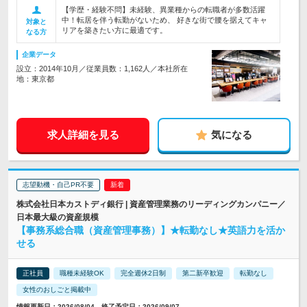
【学歴・経験不問】未経験、異業種からの転職者が多数活躍
中！転居を伴う転勤がないため、 好きな街で腰を据えてキャ
対象と
リアを築きたい方に最適です。
なる方
企業データ
設立：2014年10月／従業員数：1,162人／本社所在
地：東京都
求人詳細を見る
気になる
志望動機・自己PR不要
株式会社日本カストディ銀行 | 資産管理業務のリーディングカンパニー／
日本最大級の資産規模
【事務系総合職（資産管理事務）】★転勤なし★英語力を活か
せる
正社員
職種未経験OK
完全週休2日制
第二新卒歓迎
転勤なし
女性のおしごと掲載中
情報更新日：2026/08/04 終了予定日：2026/09/07