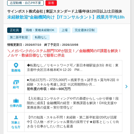
志望動機・自己PR不要
サインポスト株式会社 | 東証スタンダード上場/年休120日以上/土日祝休
未経験歓迎*金融機関向け【ITコンサルタント】残業月平均18h
正社員
職種・業種未経験OK
上場
完全週休2日制
第二新卒歓迎
転勤なし
情報更新日：2026/07/10 終了予定日：2026/10/08
＼メガバンクのシステム部門TOPが設立！／金融機関のIT課題を解決！
ノルマ・数値目標なしで顧客に伴走
◆転勤なし／リモートワーク可／新日本橋駅徒歩3分 本社：東
京都中央区日本橋本町4-12-20 PM…
勤務地
■月給22万円～27万5,000円＋残業手当＋諸手当＋賞与年2回 ※
経験・スキルを考慮し決定 ※試用期間6か月…
給与
初年度の年収：
450～600万円
【入社後はコンサルティングやITの基礎からしっかり研修！段
階的に成長】金融機関の経営・業務課題を解決！DX化支援や
仕事内容
業務改善の提案～実行管理など
【ITの知識・スキル不問！未経験・第二新卒歓迎/20代が活躍
中】◎人物・ポテンシャル重視の採用です★顧客とじっくり向
対象と
き合う仕事がしたい方にも最適
なる方