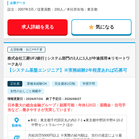
企業データ
設立：2007年3月／従業員数：200人／本社所在地：東京都
求人詳細を見る
気になる
志望動機・自己PR不要
株式会社三菱UFJ銀行 | システム部門の3人に1人が中途採用★リモートワ
ークあり
【システム基盤エンジニア】※実務経験2年程度あれば応募可
正社員
業種未経験OK
完全週休2日制
学歴不問
女性のおしごと掲載中
情報更新日：2026/07/24 終了予定日：2026/08/27
日本最大の総合金融グループ！副業可能・年休120日・退職金・住宅手
当など…働きやすさが充実しています♪
●本社：東京都千代田区丸の内2-7-1 ●東京都中野区中野4-10-2
中野セントラルパーク ほか
勤務地
月給20万5000円以上 ※実際の給与額は、当行の規定により最