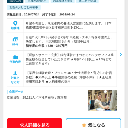
契約社員
業種未経験OK
完全週休2日制
第二新卒歓迎
女性のおしごと掲載中
情報更新日：2026/07/24 終了予定日：2026/09/24
希望を考慮し、東京都内の各法人営業部に配属します。 日本
橋東/東京都中央区日本橋茅場町1-13-1…
勤務地
月給25万8,000円+諸手当+賞与 ※経験・スキル等を考慮の上、
決定します。 ※試用期間６か月（期間中は月…
給与
初年度の年収：
330～350万円
【研修＆サポート充実】銀行運営にまつわるバックオフィス業
務全般を担当していただきます ★年休125日以上 ★17時まで
仕事内容
に退勤できます♪
【業界未経験歓迎＊ブランクOK＊女性活躍中＊育児中の社員
多数】◆大卒以上 ◆事務業務の経験（年数不問）｜★正社員
対象と
登用実績あり ★人柄重視の採用
なる方
企業データ
従業員数：28,191人／本社所在地：東京都
求人詳細を見る
気になる