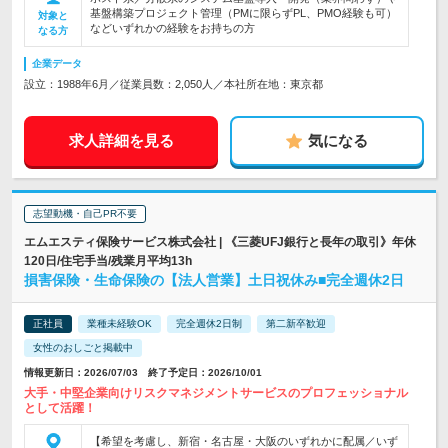
基盤構築プロジェクト管理（PMに限らずPL、PMO経験も可）
対象と
などいずれかの経験をお持ちの方
なる方
企業データ
設立：1988年6月／従業員数：2,050人／本社所在地：東京都
求人詳細を見る
気になる
志望動機・自己PR不要
エムエスティ保険サービス株式会社 | 《三菱UFJ銀行と長年の取引》年休
120日/住宅手当/残業月平均13h
損害保険・生命保険の【法人営業】土日祝休み■完全週休2日
正社員
業種未経験OK
完全週休2日制
第二新卒歓迎
女性のおしごと掲載中
情報更新日：2026/07/03 終了予定日：2026/10/01
大手・中堅企業向けリスクマネジメントサービスのプロフェッショナル
として活躍！
【希望を考慮し、新宿・名古屋・大阪のいずれかに配属／いず