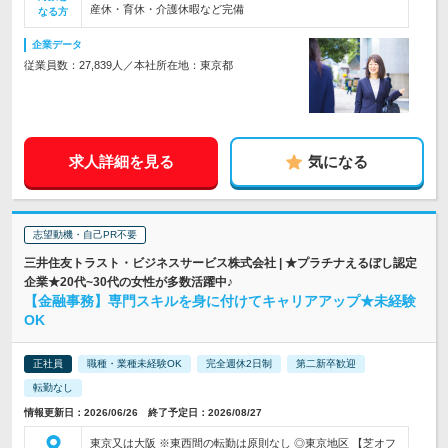
産休・育休・介護休暇など完備
なる方
企業データ
従業員数：27,839人／本社所在地：東京都
求人詳細を見る
気になる
志望動機・自己PR不要
三井住友トラスト・ビジネスサービス株式会社 | ★プラチナえるぼし認定
企業★20代~30代の女性が多数活躍中♪
【金融事務】専門スキルを身に付けてキャリアアップ★未経験
OK
正社員
職種・業種未経験OK
完全週休2日制
第二新卒歓迎
転勤なし
情報更新日：2026/06/26 終了予定日：2026/08/27
東京又は大阪 ※東西間の転勤は原則なし ◎東京地区 【芝オフ