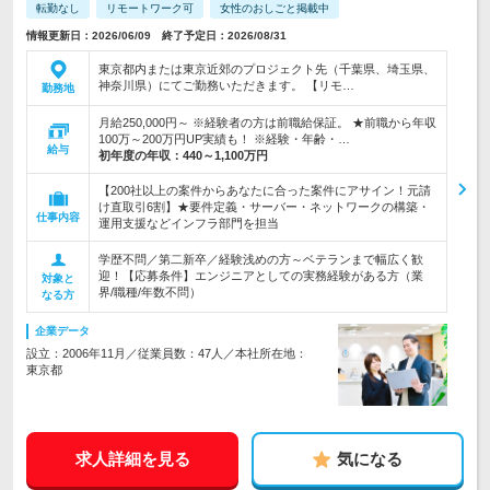
転勤なし
リモートワーク可
女性のおしごと掲載中
情報更新日：2026/06/09 終了予定日：2026/08/31
東京都内または東京近郊のプロジェクト先（千葉県、埼玉県、
神奈川県）にてご勤務いただきます。 【リモ…
勤務地
月給250,000円～ ※経験者の方は前職給保証。 ★前職から年収
100万～200万円UP実績も！ ※経験・年齢・…
給与
初年度の年収：
440～1,100万円
【200社以上の案件からあなたに合った案件にアサイン！元請
け直取引6割】★要件定義・サーバー・ネットワークの構築・
仕事内容
運用支援などインフラ部門を担当
学歴不問／第二新卒／経験浅めの方～ベテランまで幅広く歓
迎！【応募条件】エンジニアとしての実務経験がある方（業
対象と
界/職種/年数不問）
なる方
企業データ
設立：2006年11月／従業員数：47人／本社所在地：
東京都
求人詳細を見る
気になる