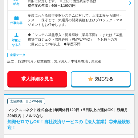
終的に決定します。 ※上記に固定残業手当は…
給与
初年度の年収：
600～1,100万円
多岐にわたる銀行基盤システムに対して、上流工程から開発・
テスト・保守まで一気通貫の開発実務およびプロジェクトマネ
仕事内容
ジメントをお任せします。
◆「システム基盤導入・開発経験（業界不問）」または「基盤
構築プロジェクト管理経験（PM/PL/PMO）」をお持ちの方
対象と
（目安として2年以上）◆学歴不問
なる方
企業データ
設立：1919年8月／従業員数：31,756人／本社所在地：東京都
求人詳細を見る
気になる
志望動機・自己PR不要
マックスコネクト株式会社 | 年間休日120日＋5日以上の連休OK｜残業月
20h以内｜ノルマなし
知識ゼロでもOK！自社決済サービスの【法人営業】◎未経験歓
迎！