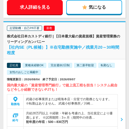
求人詳細を見る
気になる
志望動機・自己PR不要
株式会社日本カストディ銀行 | 【日本最大級の資産規模】資産管理業務の
リーディングカンパニー
【社内SE（PL候補）】※在宅勤務実施中／残業月20～30時間
程度
正社員
業種未経験OK
完全週休2日制
第二新卒歓迎
転勤なし
女性のおしごと掲載中
情報更新日：2026/08/04 終了予定日：2026/09/07
国内最大級の「資産管理専門銀行」で超上流工程を担当！システム統合
など今しか経験できないPJTも！
武蔵小杉事業所または晴海本店・分室での勤務となります。
※転勤はありません。 武蔵小杉事務所／川崎…
勤務地
月給28万円以上 ※経験・年齢を考慮の上、当社規定により優
遇します。 ※試用期間：3ヶ月（期間中の待遇…
給与
初年度の年収：
500～830万円