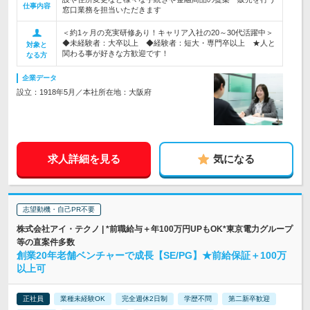
仕事内容
窓口業務を担当いただきます
＜約1ヶ月の充実研修あり！キャリア入社の20～30代活躍中＞
◆未経験者：大卒以上 ◆経験者：短大・専門卒以上 ★人と
対象と
関わる事が好きな方歓迎です！
なる方
企業データ
設立：1918年5月／本社所在地：大阪府
求人詳細を見る
気になる
志望動機・自己PR不要
株式会社アイ・テクノ | *前職給与＋年100万円UPもOK*東京電力グループ
等の直案件多数
創業20年老舗ベンチャーで成長【SE/PG】★前給保証＋100万
以上可
正社員
業種未経験OK
完全週休2日制
学歴不問
第二新卒歓迎