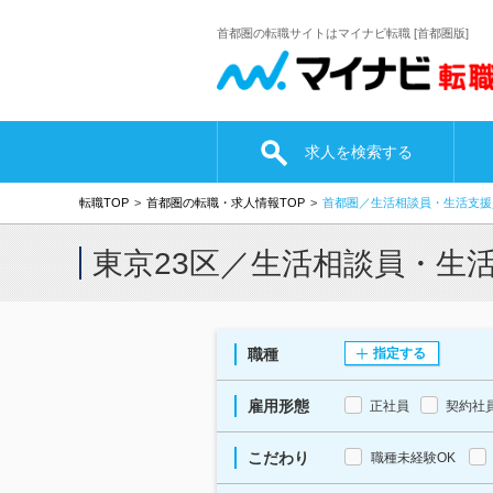
首都圏の転職サイトはマイナビ転職 [首都圏版]
求人を検索する
転職TOP
首都圏の転職・求人情報TOP
首都圏／生活相談員・生活支援
東京23区／生活相談員・生
職種
指定する
雇用形態
正社員
契約社
こだわり
職種未経験OK