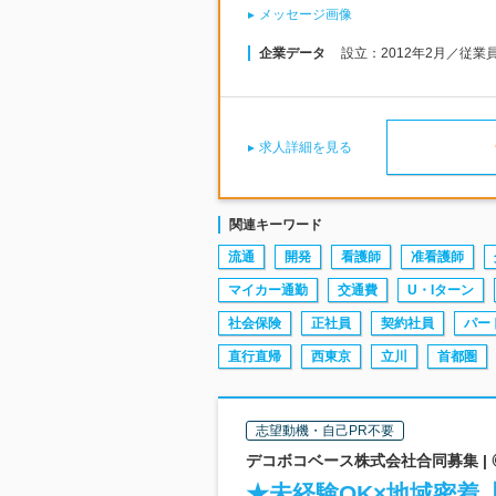
メッセージ画像
企業データ
設立：2012年2月／従業
求人詳細を見る
関連キーワード
流通
開発
看護師
准看護師
マイカー通勤
交通費
U・Iターン
社会保険
正社員
契約社員
パー
直行直帰
西東京
立川
首都圏
志望動機・自己PR不要
デコボコベース株式会社合同募集 |
★未経験OK×地域密