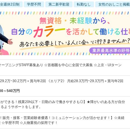
全週休2日制
学歴不問
第二新卒歓迎
転勤なし
女性のおしごと掲載
オープニングSTAFF募集あり ☆首都圏を中心に全国で大募集 ☆上京・UIターン
9.2万~30.2万円＋賞与年2回 《エリア2》 月給28.3万円~29.3万円＋賞与年2回
00～540万円
ができる！残業20h以下・日勤のみで働きやすさも◎】★障がいのある方が自分
きるようサポートをします。
割！販売・接客・営業経験者優遇！コミュニケーション力が活かせます！】☆未経
 ☆学歴不問 ☆人物重視の採用です！