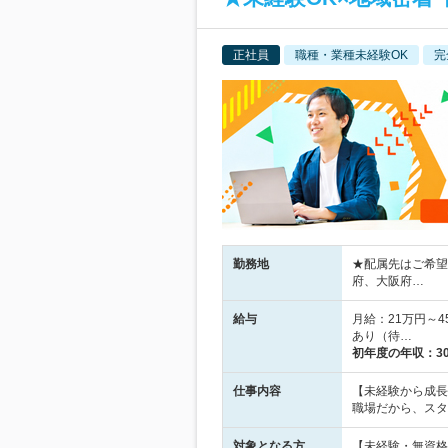
正社員
職種・業種未経験OK
完
勤務地
★配属先はご希望
府、大阪府…
給与
月給：21万円～
あり（待…
初年度の年収：
3
仕事内容
【未経験から成長
職場だから、スタ
対象となる方
【未経験・無資格