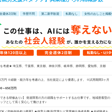
全週休2日制
学歴不問
第二新卒歓迎
転勤なし
女性のおしごと掲載
を考慮★ 埼玉県、千葉県、東京都、神奈川県、岐阜県、静岡県、愛知県、京都
45万円 ※経験・能力等を考慮の上、当社規定により優遇します。 ※試用期間3ヶ月
00～650万円
できる研修あり♪】 発達障害の方の就職をサポートするお仕事です。地域密着型の
ッフとして長く安心して働けます♪
OK／資格保持者は優遇】★保育士/教員/営業など異業種出身者多数 ★未経験者も