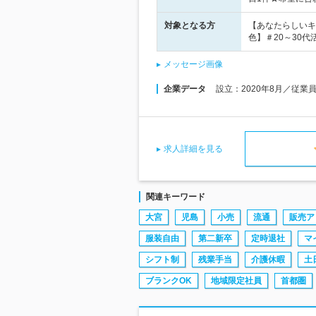
対象となる方
【あなたらしいキ
色】＃20～30
メッセージ画像
企業データ
設立：2020年8月／従業
求人詳細を見る
関連キーワード
大宮
児島
小売
流通
販売ア
服装自由
第二新卒
定時退社
マ
シフト制
残業手当
介護休暇
土
ブランクOK
地域限定社員
首都圏