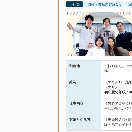
正社員
職種・業種未経験OK
完
勤務地
＼転勤無し／ ☆
移…
給与
《エリア1》 月給2
《エリア3…
初年度の年収：
4
仕事内容
【無料で資格取得
らしい生活がで
対象となる方
【未経験入社8
験・第二新卒歓迎