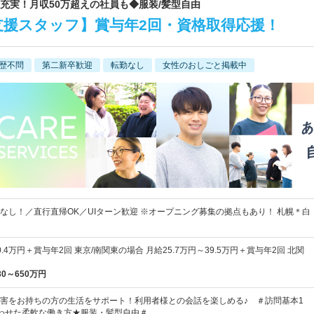
当充実！月収50万超えの社員も◆服装/髪型自由
支援スタッフ】賞与年2回・資格取得応援！
歴不問
第二新卒歓迎
転勤なし
女性のおしごと掲載中
なし！／直行直帰OK／UIターン歓迎 ※オープニング募集の拠点もあり！ 札幌＊白
0.4万円＋賞与年2回 東京/南関東の場合 月給25.7万円～39.5万円＋賞与年2回 北関
30～650万円
害をお持ちの方の生活をサポート！利用者様との会話を楽しめる♪ ＃訪問基本1
わせた柔軟な働き方★服装・髪型自由＃