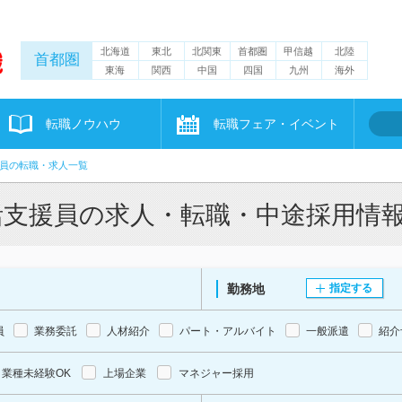
北海道
東北
北関東
首都圏
甲信越
北陸
首都圏
東海
関西
中国
四国
九州
海外
転職ノウハウ
転職フェア・イベント
員の転職・求人一覧
活支援員の求人・転職・中途採用情
勤務地
指定する
員
業務委託
人材紹介
パート・アルバイト
一般派遣
紹介
業種未経験OK
上場企業
マネジャー採用