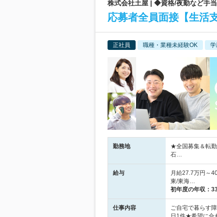
株式会社土屋 | ◆資格/夜勤など手
応募者全員面接【生活
正社員
職種・業種未経験OK
学
勤務地
★全国募集＆転勤
石…
給与
月給27.7万円～4
東/東海…
初年度の年収：
3
仕事内容
ご自宅で暮らす障
日1件★希望に合