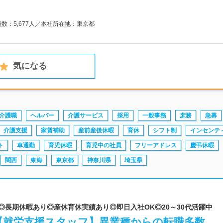
員数：5,677人／本社所在地：東京都
気になる
介護職
ヘルパー
介護サービス
採用
一般事務
庶務
急募
介護支援
家賃補助
産前産後休暇
育休
シフト制
インセンテ
ト
車通勤
育児休暇
育児中の社員
フリーアドレス
慶弔休暇
関西
東海
東京都
神奈川県
埼玉県
 ◎長期休暇あり◎産休育休実績あり◎即日入社OK◎20～30代活躍中
着【就労支援スタッフ】異業種からの転職多数