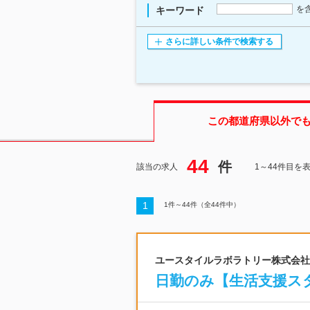
を
キーワード
さらに詳しい条件で検索する
この都道府県
以外で
44
件
該当の求人
1～44件目を
1
1
件～
44
件（全
44
件中）
ユースタイルラボラトリー株式会社 |
日勤のみ【生活支援スタ