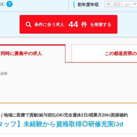
含む
特に指定しない
初年度年収
44
件
条件に合う求人
を検索する
も同時に募集中の求人
この都道府県
の
表示中
 地域に医療で貢献/給与前払OK/完全週休2日/残業月20h/面接確約
ッフ】未経験から資格取得◎研修充実/Jd