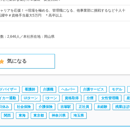
ャリアを応援！⇒現場を極める、管理職になる、他事業部に挑戦するなど十人十
代活躍中＃資格手当最大5万円 ＊高卒以上
員数：2,646人／本社所在地：岡山県
気になる
ドバイザー
看護師
介護職
ヘルパー
介護サービス
モデル
イカー通勤
UIターン
Iターン
資格取得
分煙
女性管理職
産
日休み
社会保険
介護保険
吉塚駅
正社員
未経験
残業ほぼ
関西
東海
東京都
神奈川県
埼玉県