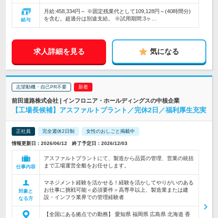
月給:458,334円～ ※固定残業代として109,128円～(40時間分)
を含む。超過分は別途支給。 ※試用期間:3ヶ…
給与
求人詳細を見る
気になる
志望動機・自己PR不要
前田道路株式会社 | インフロニア・ホールディングスの中核企業
【工場長候補】アスファルトプラント／完休2日／福利厚生充実
正社員
完全週休2日制
女性のおしごと掲載中
情報更新日：2026/06/12 終了予定日：2026/12/03
アスファルトプラントにて、製造から品質の管理、営業の統括
まで工場運営全般をお任せします。
仕事内容
マネジメント経験を活かせる！経験を活かしてやりがいのある
お仕事に挑戦可能＜必須要件＞高専卒以上、製造業または建
対象と
設・インフラ業界での管理経験者
なる方
【全国にある拠点での勤務】 愛知県 福岡県 広島県 北海道 香