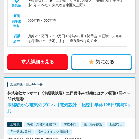
★転勤なし！ ★「上野駅」から徒歩4分／「稲荷町駅」から徒
歩5分 ＜本社＞ 東京都台東区東上野3-…
勤務地
380万円～500万円
初年度
年収
月給28.9万円～35.3万円＋賞与年2回＋諸手当 ※経験・スキル
を考慮の上、決定します。 ※残業代は別途全…
給与
求人詳細を見る
気になる
志望動機・自己PR不要
株式会社サンポー | 《未経験歓迎》土日祝休み/残業ほぼナシ/面接1回/20～
30代活躍中
未経験から電気のプロへ【電気設計・配線】年休125日/賞与6ヶ
月
正社員
職種・業種未経験OK
学歴不問
第二新卒歓迎
転勤なし
完全週休2日制
女性のおしごと掲載中