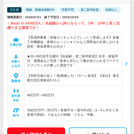
正社員
職種・業種未経験OK
学歴不問
第二新卒歓迎
転勤なし
情報更新日：2026/07/21 終了予定日：2026/10/19
＼Made in HANEDA／ 未経験から誇りをもって、5年・10年と長く活
躍できる環境です！
【育成枠募集！研修カリキュラムでじっくり育成します】各種
工作機械油・車両のエンジンオイルなど潤滑油の生産における
仕事内容
技術・製造業務をお任せ！
★20~30代若手活躍中【未経験・第二新卒歓迎】住宅・家族手
当・退職金など充実！将来も安心して働き続けられるワークラ
対象と
イフバランスの整った環境です
なる方
【羽田空港の近く！/転勤無し/U・Iターン歓迎】 【本社】 東京
都大田区東糀谷5-11-1
勤務地
400万円～600万円
初年度
年収
月給20万円～35万円＋各種手当＋賞与年2回（3～4ヵ月分＋決
算賞与実績） ※あなたの経験・スキル・年齢…
給与