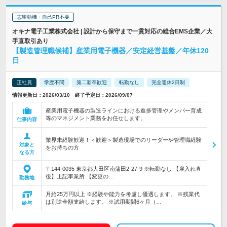
志望動機・自己PR不要
オキナ電子工業株式会社 | 設計から保守まで一貫対応の総合EMS企業／大
手直取引あり
【製造管理職候補】産業用電子機器／安定経営基盤／年休120
日
正社員
学歴不問
第二新卒歓迎
転勤なし
完全週休2日制
情報更新日：2026/03/10 終了予定日：2026/09/07
産業用電子機器の製造ラインにおける進捗管理やメンバー育成
等のマネジメント業務をお任せします。
仕事内容
業界未経験歓迎！＜歓迎＞製造現場でのリーダーや管理職経験
対象と
をお持ちの方
なる方
〒144‐0035 東京都大田区南蒲田2-27-9 ※転勤なし 【雇入れ直
後】上記事業所 【変更の…
勤務地
月給25万円以上 ※経験や能力を考慮し優遇します。 ※残業代
は別途全額支給します。 ※試用期間6ヶ月（…
給与