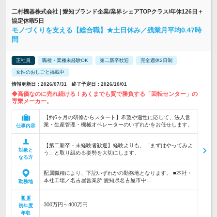
二村機器株式会社 | 愛知ブランド企業/業界シェアTOPクラス/年休126日＋
協定休暇5日
モノづくりを支える【総合職】★土日休み／残業月平均0.47時
間
正社員
職種・業種未経験OK
第二新卒歓迎
完全週休2日制
女性のおしごと掲載中
情報更新日：2026/07/31 終了予定日：2026/10/01
◆高価なのに売れ続ける！あくまでも質で勝負する「回転センター」の
専業メーカー。
【約6ヶ月の研修からスタート】希望や適性に応じて、法人営
業・生産管理・機械オペレーターのいずれかをお任せします。
仕事内容
【第二新卒・未経験者歓迎】経験よりも、「まずはやってみよ
対象と
う」と取り組める姿勢を大切にします。
なる方
配属職種により、下記いずれかの勤務地となります。 ■本社・
本社工場／名古屋営業所 愛知県名古屋市中…
勤務地
300万円～400万円
初年度
年収