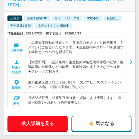
127日
正社員
業種未経験OK
リモートワーク可
学歴不問
転勤なし
完全週休2日制
女性のおしごと掲載中
情報更新日：2026/07/31 終了予定日：2026/10/29
「工場物流自動化推進」と「各拠点のモノづくり改善推進」を
メインにご担当いただきます。★生産技術をグローバル展開す
仕事内容
る経験とノウハウを習得可能
【学歴不問】《必須条件》生産技術や製造現場管理の経験／製
造設備の自動化などの改善、製造設備の導入立上などの経験
対象と
★フレックス制あり
なる方
東京都港区虎ノ門二丁目6番1号 虎ノ門ヒルズ ステーション
タワー 22階、23階 ※業務に応じてリ…
勤務地
月給38.5万円～48.5万円 ※経験・資格により優遇します。 ※
試用期間3ヶ月あり（条件変更なし）
給与
求人詳細を見る
気になる