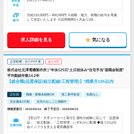
252万円～480万円
初年度
年収
月給210,000円～400,000円 ※経験・能力、前職の給与を考慮
して決定いたします ※試用期間3ヶ月あり(待…
給与
求人詳細を見る
気になる
志望動機・自己PR不要
あと4日
株式会社北澤電機製作所 | *年休125日*土日祝休み*住宅手当*退職金制度*
平均勤続年数14.2年
【総合職(品質保証/組立配線/工程管理)】*残業月10h以内
正社員
職種・業種未経験OK
第二新卒歓迎
転勤なし
完全週休2日制
女性のおしごと掲載中
情報更新日：2026/06/16 終了予定日：2026/08/10
【官公庁・大手メーカーと取引】適性や経験に応じて「品質保
証」「組立配線」「工程管理」いずれかに配属 ◆扱うのは社
仕事内容
会インフラを支える電気機器等