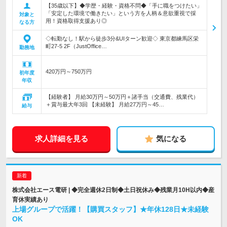
【35歳以下】◆学歴・経験・資格不問◆「手に職をつけたい」
「安定した環境で働きたい」という方を人柄＆意欲重視で採
対象と
用！資格取得支援あり◎
なる方
◇転勤なし！駅から徒歩3分&UIターン歓迎◇ 東京都練馬区栄
町27-5 2F（JustOffice…
勤務地
420万円～750万円
初年度
年収
【経験者】 月給30万円～50万円＋諸手当（交通費、残業代）
＋賞与最大年3回 【未経験】 月給27万円～45…
給与
求人詳細を見る
気になる
株式会社エース電研 | ◆完全週休2日制◆土日祝休み◆残業月10H以内◆産
育休実績あり
上場グループで活躍！【購買スタッフ】★年休128日★未経験
OK