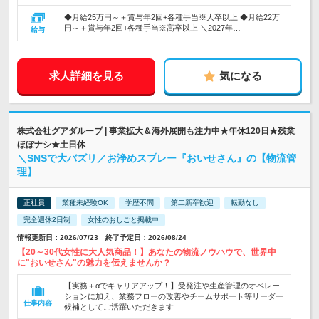
◆月給25万円～＋賞与年2回+各種手当※大卒以上 ◆月給22万
円～＋賞与年2回+各種手当※高卒以上 ＼2027年…
給与
求人詳細を見る
気になる
株式会社グアダループ | 事業拡大＆海外展開も注力中★年休120日★残業
ほぼナシ★土日休
＼SNSで大バズリ／お浄めスプレー『おいせさん』の【物流管
理】
正社員
業種未経験OK
学歴不問
第二新卒歓迎
転勤なし
完全週休2日制
女性のおしごと掲載中
情報更新日：2026/07/23 終了予定日：2026/08/24
【20～30代女性に大人気商品！】あなたの物流ノウハウで、世界中
に"おいせさん"の魅力を伝えませんか？
【実務＋αでキャリアアップ！】受発注や生産管理のオペレー
ションに加え、業務フローの改善やチームサポート等リーダー
仕事内容
候補としてご活躍いただきます