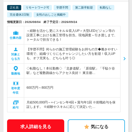
正社員
リモートワーク可
学歴不問
第二新卒歓迎
転勤なし
完全週休2日制
女性のおしごと掲載中
情報更新日：2026/08/04 終了予定日：2026/09/24
＜経験を活かし更にスキル＆収入UP＞大型LEDビジョン等の
設置工事における施工管理を担当。現地調査～引き渡しまで、
仕事内容
トータルで担当できる！
【学歴不問】何らかの施工管理経験をお持ちの方◆働きやすい
環境で、組織づくりにもチャレンジしたい方を歓迎！収入UP
対象と
も、オフ充実も、どちらも叶う◎
なる方
◇転勤なし！本社勤務◇ 「北参道駅」「原宿駅」「千駄ケ谷
駅」など複数路線からアクセス良好！ 東京都…
勤務地
600万円～800万円
初年度
年収
月給500,000円～+インセン年4回＋賞与年1回 ※前職給与を保
証します。 ※経験やスキルに応じて決定いた…
給与
求人詳細を見る
気になる