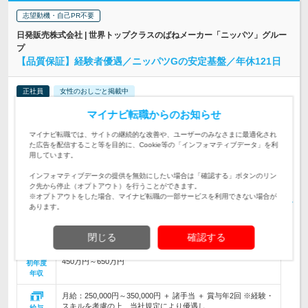
志望動機・自己PR不要
日発販売株式会社 | 世界トップクラスのばねメーカー「ニッパツ」グルー
プ
【品質保証】経験者優遇／ニッパツGの安定基盤／年休121日
正社員
女性のおしごと掲載中
情報更新日：2026/06/23 終了予定日：2026/12/14
マイナビ転職からのお知らせ
協力メーカーと連携し、新製品の立上げから量産まで一貫した
マイナビ転職では、サイトの継続的な改善や、ユーザーのみなさまに最適化され
品質保証業務をお任せします。顧客監査対応や品質改善活動も
た広告を配信すること等を目的に、Cookie等の「インフォマティブデータ」を利
仕事内容
担っていただきます。
用しています。
業界経験者優遇！＜必須＞■大卒以上■自動車部品の品質保証
インフォマティブデータの提供を無効にしたい場合は「確認する」ボタンのリン
経験3年以上の方＜歓迎＞■海外サプライヤーの品質改善経験■
対象と
ク先から停止（オプトアウト）を行うことができます。
ビジネスレベルの英語力
なる方
※オプトアウトをした場合、マイナビ転職の一部サービスを利用できない場合が
あります。
【本社】 東京都港区東新橋2-14-1 NBFコモディオ汐留8F ※転
勤は当面なし（将来的に転勤の…
勤務地
閉じる
確認する
450万円～650万円
初年度
年収
月給：250,000円～350,000円 ＋ 諸手当 ＋ 賞与年2回 ※経験・
スキルを考慮の上、当社規定により優遇し…
給与