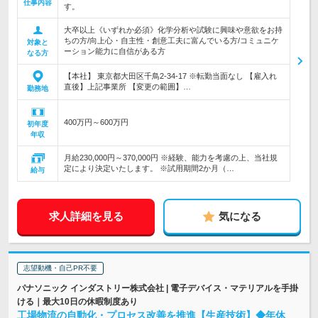
仕事内容
す。
大卒以上《いずれか必須》化学分析や試験に興味や意欲をお持
ちの方/向上心・自主性・創意工夫に富んでいる方/コミュニケ
対象と
ーション能力に自信がある方
なる方
【本社】 東京都大田区千鳥2-34-17 ※転勤当面なし 【雇入れ
直後】上記事業所 【変更の範囲】…
勤務地
400万円～600万円
初年度
年収
月給230,000円～370,000円 ※経験、能力を考慮の上、当社規
定により決定いたします。 ※試用期間2か月（…
給与
求人詳細を見る
気になる
志望動機・自己PR不要
パナソニック インダストリー株式会社 | 電子デバイス・マテリアルを手掛
ける｜最大10日の休暇制度あり
工場物流の自動化・プロセス改善を推進【生産技術】◆年休