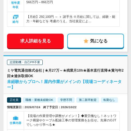
566万円～866万円
初年度
年収
【月給】292,100円 ～ ＋ 諸手当 ※月給に関しては、経験・能
力・年齢などを 考慮のうえ、当社規定によ…
給与
求人詳細を見る
気になる
志望動機・自己PR不要
ミヤ電気通信株式会社 | ★月27万～★残業月10h★基本直行直帰★賞与年2
回★連休取得OK
未経験からプロへ！屋内作業がメインの【現場コーディネータ
ー】
正社員
職種・業種未経験OK
学歴不問
第二新卒歓迎
転勤なし
情報更新日：2026/07/24 終了予定日：2026/10/22
【現場の作業管理や調整がメイン！】◆重労働なし！ネットワ
ーク構築やケーブル配線工事の管理業務をお任せ。先輩のOJT
仕事内容
でしっかり学べる★