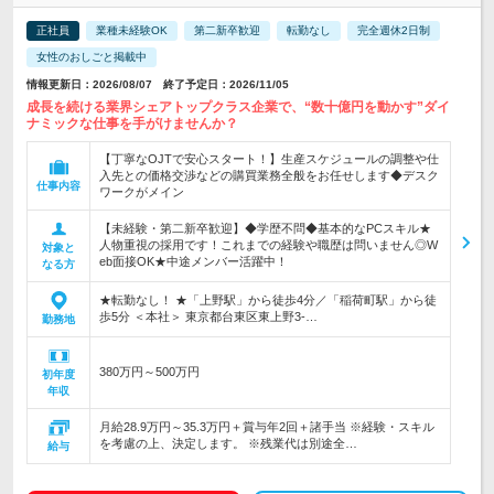
正社員
業種未経験OK
第二新卒歓迎
転勤なし
完全週休2日制
女性のおしごと掲載中
情報更新日：2026/08/07 終了予定日：2026/11/05
成長を続ける業界シェアトップクラス企業で、“数十億円を動かす”ダイ
ナミックな仕事を手がけませんか？
【丁寧なOJTで安心スタート！】生産スケジュールの調整や仕
入先との価格交渉などの購買業務全般をお任せします◆デスク
仕事内容
ワークがメイン
【未経験・第二新卒歓迎】◆学歴不問◆基本的なPCスキル★
人物重視の採用です！これまでの経験や職歴は問いません◎W
対象と
eb面接OK★中途メンバー活躍中！
なる方
★転勤なし！ ★「上野駅」から徒歩4分／「稲荷町駅」から徒
歩5分 ＜本社＞ 東京都台東区東上野3-…
勤務地
380万円～500万円
初年度
年収
月給28.9万円～35.3万円＋賞与年2回＋諸手当 ※経験・スキル
を考慮の上、決定します。 ※残業代は別途全…
給与