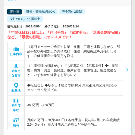
正社員
職種・業種未経験OK
完全週休2日制
女性のおしごと掲載中
情報更新日：2026/08/04 終了予定日：2026/09/24
『年間休日125日以上』『住宅手当』『家族手当』『退職金制度完備』
など、「最後の転職」にオススメです！
《専門メーカーで成長》営業・技術・工場と連携しながら、部
品手配や外注加工の見積依頼、発注、納期確認をお任せしま
仕事内容
す。◇健康優良企業認定を取得！
《生産管理の経験がなくても応募OK》【応募条件】◆生産管
理、購買、調達、受発注、納期管理、在庫管理、製造業務な
対象と
ど、いずれかの経験をお持ちの方
なる方
◆転勤なし ◆駅チカ！徒歩で約10分 東京都荒川区荒川2-1-5
セントラル荒川ビル
勤務地
380万円～420万円
初年度
年収
月給26万円～28万5000円＋各種手当＋賞与年2回（昨年度実績
2.5～3ヶ月） ※入社前のご経験などを総合的…
給与