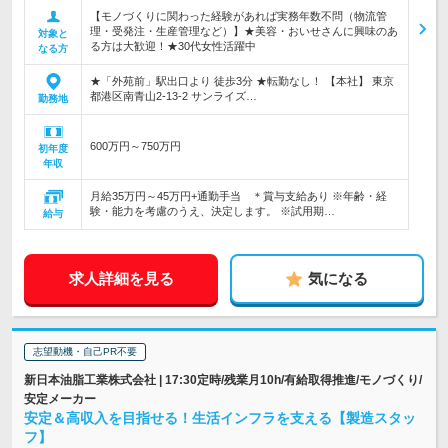
【モノづくりに関わった経験があれば実務年数不問（物流管
理・受発注・生産管理など）】★美容・おいせさんに興味のあ
対象と
る方は大歓迎！★30代女性活躍中
なる方
★「外苑前」駅出口より 徒歩3分 ★転勤なし！ 【本社】 東京
都港区南青山2-13-2 サンライズ…
勤務地
600万円～750万円
初年度
年収
月給35万円～45万円+通勤手当 ＊賞与支給あり ※年齢・経
験・能力を考慮のうえ、決定します。 ※試用期…
給与
求人詳細を見る
気になる
志望動機・自己PR不要
新日本油脂工業株式会社 | 17:30定時/残業月10h/有給取得推進/モノづくり/
安定メーカー
安定＆高収入を目指せる！生活インフラを支える【製造スタッ
フ】