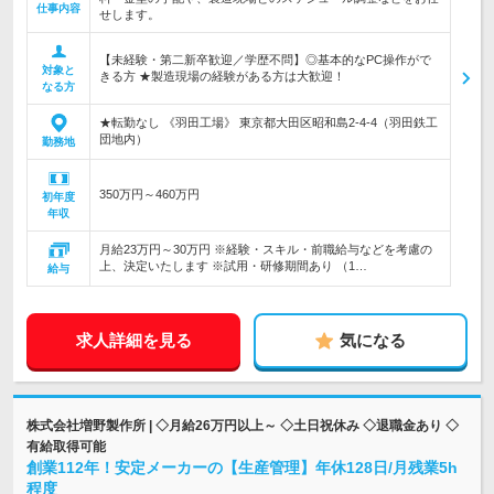
仕事内容
せします。
【未経験・第二新卒歓迎／学歴不問】◎基本的なPC操作がで
対象と
きる方 ★製造現場の経験がある方は大歓迎！
なる方
★転勤なし 《羽田工場》 東京都大田区昭和島2-4-4（羽田鉄工
団地内）
勤務地
350万円～460万円
初年度
年収
月給23万円～30万円 ※経験・スキル・前職給与などを考慮の
上、決定いたします ※試用・研修期間あり （1…
給与
求人詳細を見る
気になる
株式会社増野製作所 | ◇月給26万円以上～ ◇土日祝休み ◇退職金あり ◇
有給取得可能
創業112年！安定メーカーの【生産管理】年休128日/月残業5h
程度