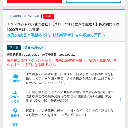
志望動機・自己PR不要
ＹＳＰＳジャパン株式会社 | 【グローバルに世界で活躍！】将来的に年収
1000万円以上も可能
企業の成長と発展を担う【技術管掌】★年収800万円～
正社員
業種未経験OK
情報更新日：2026/06/23 終了予定日：2026/09/21
海外拠点のマネジメントから、将来は経営の一翼へ。実力と意欲が、そ
のままキャリアになる環境です。
海外拠点での生産技術・設備保全・開発などの業務管理等をお
任せします。★米国・中国・タイの拠点を飛び回り活躍するグ
仕事内容
ローバルなポジションです。
＼経験を活かして海外へ／◆製造現場で使用する金型や設備の
改善や保全の経験をお持ちの方 ◎管理業務や海外勤務は未経
対象と
験でもOK ◎30～50代が活躍中！
なる方
東京本社での研修後、米国・中国・タイの海外拠点を巡回しな
がら勤務いただきます。 ※月の約3分の2は…
勤務地