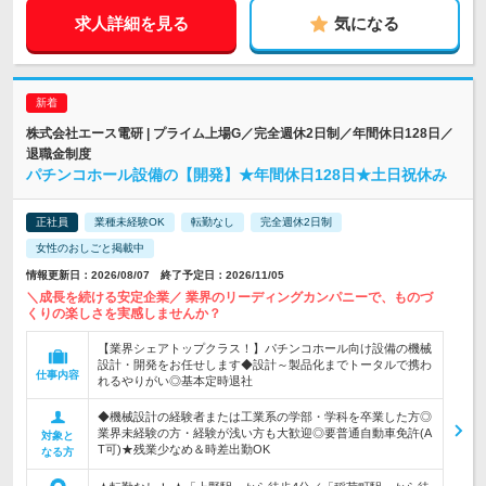
求人詳細を見る
気になる
株式会社エース電研 | プライム上場G／完全週休2日制／年間休日128日／
退職金制度
パチンコホール設備の【開発】★年間休日128日★土日祝休み
正社員
業種未経験OK
転勤なし
完全週休2日制
女性のおしごと掲載中
情報更新日：2026/08/07 終了予定日：2026/11/05
＼成長を続ける安定企業／ 業界のリーディングカンパニーで、ものづ
くりの楽しさを実感しませんか？
【業界シェアトップクラス！】パチンコホール向け設備の機械
設計・開発をお任せします◆設計～製品化までトータルで携わ
仕事内容
れるやりがい◎基本定時退社
◆機械設計の経験者または工業系の学部・学科を卒業した方◎
業界未経験の方・経験が浅い方も大歓迎◎要普通自動車免許(A
対象と
T可)★残業少なめ＆時差出勤OK
なる方