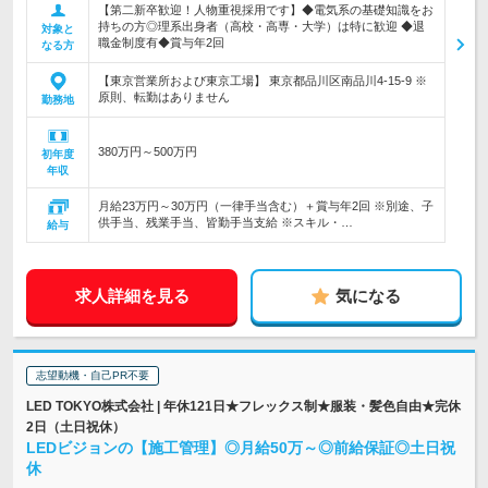
【第二新卒歓迎！人物重視採用です】◆電気系の基礎知識をお
持ちの方◎理系出身者（高校・高専・大学）は特に歓迎 ◆退
対象と
職金制度有◆賞与年2回
なる方
【東京営業所および東京工場】 東京都品川区南品川4-15-9 ※
原則、転勤はありません
勤務地
380万円～500万円
初年度
年収
月給23万円～30万円（一律手当含む）＋賞与年2回 ※別途、子
供手当、残業手当、皆勤手当支給 ※スキル・…
給与
求人詳細を見る
気になる
志望動機・自己PR不要
LED TOKYO株式会社 | 年休121日★フレックス制★服装・髪色自由★完休
2日（土日祝休）
LEDビジョンの【施工管理】◎月給50万～◎前給保証◎土日祝
休