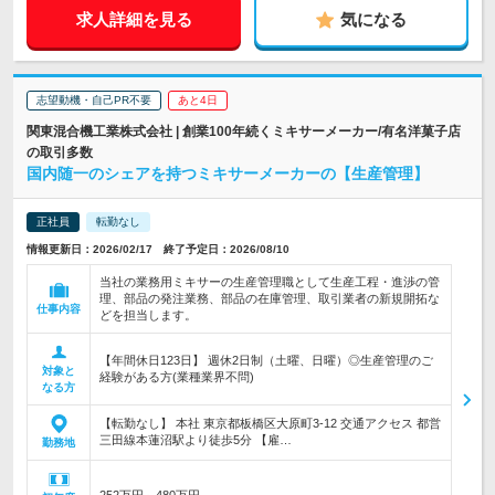
求人詳細を見る
気になる
志望動機・自己PR不要
あと4日
関東混合機工業株式会社 | 創業100年続くミキサーメーカー/有名洋菓子店
の取引多数
国内随一のシェアを持つミキサーメーカーの【生産管理】
正社員
転勤なし
情報更新日：2026/02/17 終了予定日：2026/08/10
当社の業務用ミキサーの生産管理職として生産工程・進渉の管
理、部品の発注業務、部品の在庫管理、取引業者の新規開拓な
仕事内容
どを担当します。
【年間休日123日】 週休2日制（土曜、日曜）◎生産管理のご
対象と
経験がある方(業種業界不問)
なる方
【転勤なし】 本社 東京都板橋区大原町3-12 交通アクセス 都営
三田線本蓮沼駅より徒歩5分 【雇…
勤務地