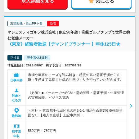
求人詳細を見る
気になる
志望動機・自己PR不要
マジェスティゴルフ株式会社 | 創立50年超！高級ゴルフクラブで世界に挑
む老舗メーカー
《東京》経験者歓迎【デマンドプランナー 】年休125日★
正社員
完全週休2日制
情報更新日：2026/08/07 終了予定日：2027/01/28
市場や顧客のニーズを読み解き、精度の高い需要予測から在
庫・生産まで見据えた供給計画づくりを担っていただきます。
仕事内容
《必須》■ メーカーでのSCM・需給管理・需要予測・生産管理
対象と
の実務経験、ビジネス英語
なる方
＜本社＞ 東京都千代田区丸の内2-1-1 明治生命館7階 ※転勤当
面なし 【雇入れ直後】上記事業所…
勤務地
550万円～750万円
初年度
年収