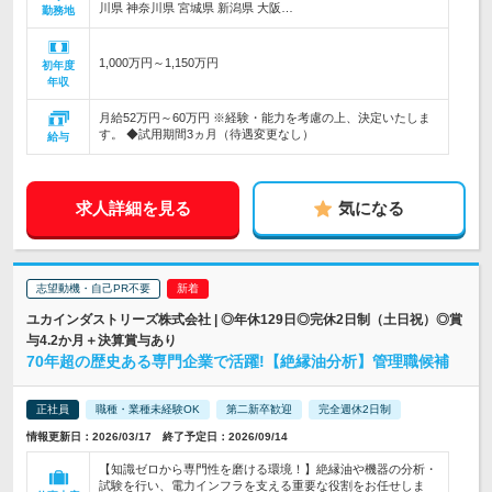
川県 神奈川県 宮城県 新潟県 大阪…
勤務地
1,000万円～1,150万円
初年度
年収
月給52万円～60万円 ※経験・能力を考慮の上、決定いたしま
す。 ◆試用期間3ヵ月（待遇変更なし）
給与
求人詳細を見る
気になる
志望動機・自己PR不要
ユカインダストリーズ株式会社 | ◎年休129日◎完休2日制（土日祝）◎賞
与4.2か月＋決算賞与あり
70年超の歴史ある専門企業で活躍!【絶縁油分析】管理職候補
正社員
職種・業種未経験OK
第二新卒歓迎
完全週休2日制
情報更新日：2026/03/17 終了予定日：2026/09/14
【知識ゼロから専門性を磨ける環境！】絶縁油や機器の分析・
試験を行い、電力インフラを支える重要な役割をお任せしま