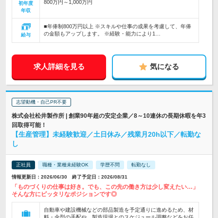
800万円～1,000万円
初年度
年収
■年俸制800万円以上 ※スキルや仕事の成果を考慮して、年俸
の金額もアップします。 ※経験・能力により1…
給与
求人詳細を見る
気になる
志望動機・自己PR不要
株式会社松井製作所 | 創業90年超の安定企業／8～10連休の長期休暇を年3
回取得可能！
【生産管理】未経験歓迎／土日休み／残業月20h以下／転勤な
し
正社員
職種・業種未経験OK
学歴不問
転勤なし
情報更新日：2026/06/30 終了予定日：2026/08/31
「ものづくりの仕事は好き。でも、この先の働き方は少し変えたい…」
そんな方にピッタリなポジションです◎
自動車や建設機械などの部品製造を予定通りに進めるため、材
料・金型の手配や、製造現場とのスケジュール調整などをお任