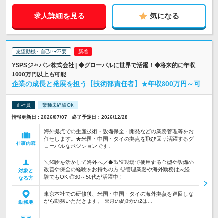
求人詳細を見る
気になる
志望動機・自己PR不要
YSPSジャパン株式会社 | ◆グローバルに世界で活躍！◆将来的に年収
1000万円以上も可能
企業の成長と発展を担う【技術部責任者】★年収800万円～可
正社員
業種未経験OK
情報更新日：2026/07/07 終了予定日：2026/12/28
海外拠点での生産技術・設備保全・開発などの業務管理等をお
任せします。★米国・中国・タイの拠点を飛び回り活躍するグ
仕事内容
ローバルなポジションです。
＼経験を活かして海外へ／◆製造現場で使用する金型や設備の
改善や保全の経験をお持ちの方 ◎管理業務や海外勤務は未経
対象と
験でもOK ◎30～50代が活躍中！
なる方
東京本社での研修後、米国・中国・タイの海外拠点を巡回しな
がら勤務いただきます。 ※月の約3分の2は…
勤務地