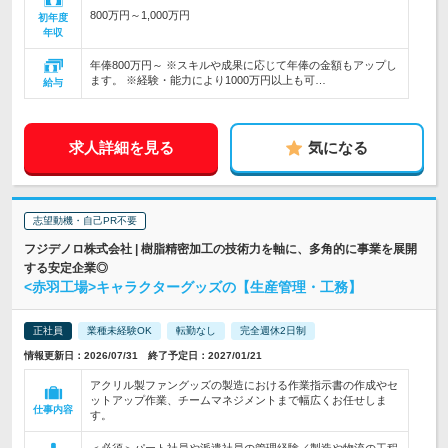
800万円～1,000万円
初年度
年収
年俸800万円～ ※スキルや成果に応じて年俸の金額もアップし
ます。 ※経験・能力により1000万円以上も可…
給与
求人詳細を見る
気になる
志望動機・自己PR不要
フジデノロ株式会社 | 樹脂精密加工の技術力を軸に、多角的に事業を展開
する安定企業◎
<赤羽工場>キャラクターグッズの【生産管理・工務】
正社員
業種未経験OK
転勤なし
完全週休2日制
情報更新日：2026/07/31 終了予定日：2027/01/21
アクリル製ファングッズの製造における作業指示書の作成やセ
ットアップ作業、チームマネジメントまで幅広くお任せしま
仕事内容
す。