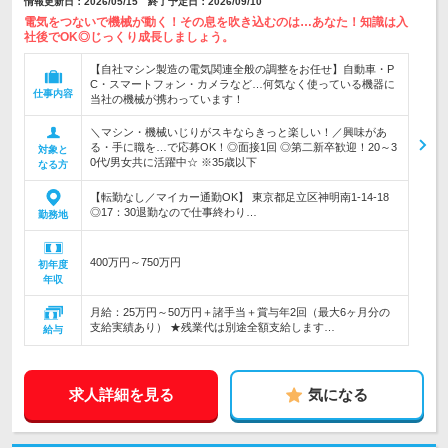
情報更新日：2026/05/15 終了予定日：2026/09/10
電気をつないで機械が動く！その息を吹き込むのは…あなた！知識は入
社後でOK◎じっくり成長しましょう。
【自社マシン製造の電気関連全般の調整をお任せ】自動車・P
C・スマートフォン・カメラなど…何気なく使っている機器に
仕事内容
当社の機械が携わっています！
＼マシン・機械いじりがスキならきっと楽しい！／興味があ
る・手に職を…で応募OK！◎面接1回 ◎第二新卒歓迎！20～3
対象と
0代/男女共に活躍中☆ ※35歳以下
なる方
【転勤なし／マイカー通勤OK】 東京都足立区神明南1-14-18
◎17：30退勤なので仕事終わり…
勤務地
400万円～750万円
初年度
年収
月給：25万円～50万円＋諸手当＋賞与年2回（最大6ヶ月分の
支給実績あり） ★残業代は別途全額支給します…
給与
求人詳細を見る
気になる