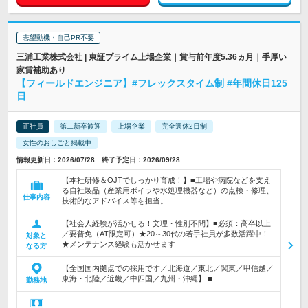
志望動機・自己PR不要
三浦工業株式会社 | 東証プライム上場企業｜賞与前年度5.36ヵ月｜手厚い
家賃補助あり
【フィールドエンジニア】#フレックスタイム制 #年間休日125
日
正社員
第二新卒歓迎
上場企業
完全週休2日制
女性のおしごと掲載中
情報更新日：2026/07/28 終了予定日：2026/09/28
【本社研修＆OJTでしっかり育成！】■工場や病院などを支え
る自社製品（産業用ボイラや水処理機器など）の点検・修理、
仕事内容
技術的なアドバイス等を担当。
【社会人経験が活かせる！文理・性別不問】■必須：高卒以上
／要普免（AT限定可）★20～30代の若手社員が多数活躍中！
対象と
★メンテナンス経験も活かせます
なる方
【全国国内拠点での採用です／北海道／東北／関東／甲信越／
東海・北陸／近畿／中四国／九州・沖縄】 ■…
勤務地