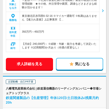
＜必須＞パート社員や派遣社員の管理経験／製造や物流の工程
管理経験 ★その他、外注管理や購買、調達などさまざまな経
対象と
験が活かせます！
なる方
東京都北区赤羽西6-32-16 ※マイカー通勤可 ※転勤はありませ
ん 【雇入れ直後】上記事業所 【…
勤務地
350万円～450万円
初年度
年収
【月給】240,000円～ ※経験・年齢・能力を考慮して決定いた
します ※試用期間3か月あり（待遇の変更なし）
給与
求人詳細を見る
気になる
志望動機・自己PR不要
八幡電気産業株式会社 | 鉄道通信機器のリーディングカンパニー◆市場シ
ェアトップクラス
鉄道関連製品の【生産管理】年休120日/土日祝休み/残業月約
20h