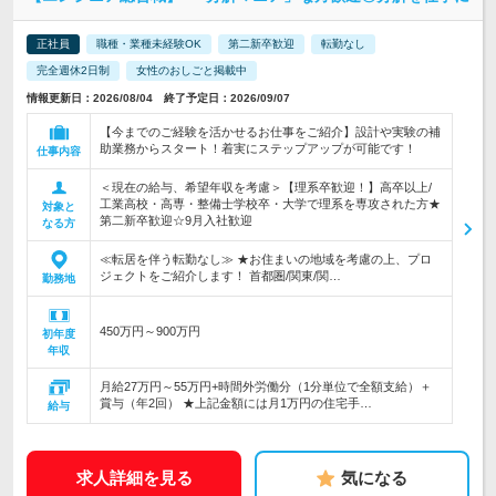
正社員
職種・業種未経験OK
第二新卒歓迎
転勤なし
完全週休2日制
女性のおしごと掲載中
情報更新日：2026/08/04 終了予定日：2026/09/07
【今までのご経験を活かせるお仕事をご紹介】設計や実験の補
助業務からスタート！着実にステップアップが可能です！
仕事内容
＜現在の給与、希望年収を考慮＞【理系卒歓迎！】高卒以上/
工業高校・高専・整備士学校卒・大学で理系を専攻された方★
対象と
第二新卒歓迎☆9月入社歓迎
なる方
≪転居を伴う転勤なし≫ ★お住まいの地域を考慮の上、プロ
ジェクトをご紹介します！ 首都圏/関東/関…
勤務地
450万円～900万円
初年度
年収
月給27万円～55万円+時間外労働分（1分単位で全額支給）＋
賞与（年2回） ★上記金額には月1万円の住宅手…
給与
求人詳細を見る
気になる