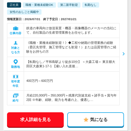
正社員
職種・業種未経験OK
第二新卒歓迎
転勤なし
女性のおしごと掲載中
情報更新日：2026/07/31 終了予定日：2027/01/21
鉄道の車両向け放送装置・機器・画像機器のメーカーの当社に
て、自社製品の生産管理業務をお任せします。
仕事内容
《職種・業種未経験歓迎！》◆工程や納期の管理業務の経験
（委託先管理、施工管理なども歓迎！）または品質管理のご経
対象と
験をお持ちの方
なる方
【転勤なし／平和島駅より徒歩10分】 ＜大森工場＞ 東京都大
田区大森東1-17-1 【雇い入れ直後…
勤務地
400万円～600万円
初年度
年収
月給220,000円～350,000円＋残業代別途支給＋諸手当＋賞与年
2回 ※年齢、経験、能力を考慮の上、優遇し…
給与
求人詳細を見る
気になる