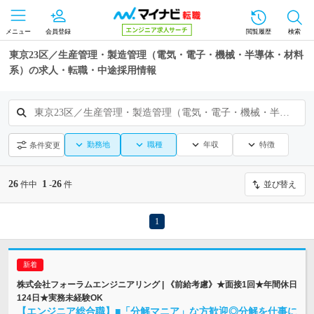
メニュー
会員登録
閲覧履歴
検索
東京23区／生産管理・製造管理（電気・電子・機械・半導体・材料
系）の求人・転職・中途採用情報
東京23区／生産管理・製造管理（電気・電子・機械・半導体・材料系）
勤務地
職種
年収
特徴
条件変更
26
1
26
件中
-
件
並び替え
1
株式会社フォーラムエンジニアリング | 《前給考慮》★面接1回★年間休日
124日★実務未経験OK
【エンジニア総合職】■「分解マニア」な方歓迎◎分解を仕事に