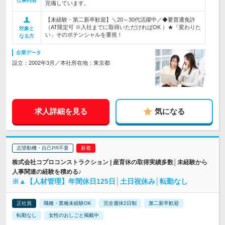
仕事内容
完備しています。
【未経験・第二新卒歓迎】＼20～30代活躍中／◆要普通免許
（AT限定可 ※入社までに取得いただければOK ）★「変わりた
対象と
い」そのポテンシャルを重視！
なる方
企業データ
設立：2002年3月／本社所在地：東京都
求人詳細を見る
気になる
志望動機・自己PR不要
株式会社コプロコンストラクション | 産育休の取得実績多数│未経験から
人事関連の経験を積める♪
※▲【人材管理】年間休日125日│土日祝休み│転勤なし
正社員
職種・業種未経験OK
完全週休2日制
第二新卒歓迎
転勤なし
女性のおしごと掲載中