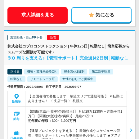
求人詳細を見る
気になる
志望動機・自己PR不要
株式会社コプロコンストラクション | 年休125日│転勤なし│簡単応募から
スムーズな面接が可能です♪
※O 周りを支える♪【管理サポート】完全週休2日制│転勤なし
正社員
職種・業種未経験OK
完全週休2日制
第二新卒歓迎
転勤なし
リモートワーク可
女性のおしごと掲載中
情報更新日：2026/08/04 終了予定日：2026/09/07
【 全国各地で募集します！希望エリアで通勤可能 】 ▼転勤は
ありません！ 〈 支店一覧 〉 札幌支…
勤務地
【関東(東京/千葉/神奈川/埼玉)】 月給29万1230円＋皆勤手当1
万円 【関西(大阪/京都/兵庫)】 月給29万13…
給与
初年度の年収：
300～1,200万円
【建築プロジェクトを支える！】書類作成やスケジュール管
理、現場サポートといった事務業務をお任せします ★デスク
仕事内容