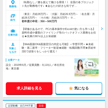
《転勤なし／腰を据えて働ける環境！》 全国の各プロジェク
ト先が勤務地です♪ ★あなたの好きな街でず…
勤務地
〈東京〉月給28万円～ 〈大阪〉月給26.9万円～ 〈名古屋〉月
給28.5万円～ 〈その他〉月給26.5万円～ ※…
給与
初年度の年収：
350～500万円
【研修があるので、PCの基本操作やExcelの使い方も学べる】
資料作成や書類のファイリング等のバックオフィス業務をお任
仕事内容
せ★先輩の90％以上が未経験
【Web面接OK&面接翌日の内定も可能】＜学歴不問＞★未経
験・第二新卒・フリーター歓迎★経験・転職回数不問★昇給年
対象と
2回で頑張りをしっかり還元！
なる方
企業データ
設立：2019年6月／従業員数：8,119人／本社所在
地：東京都
求人詳細を見る
気になる
志望動機・自己PR不要