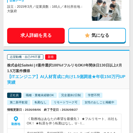
企業データ
設立：2015年3月／従業員数：165人／本社所在地：
大阪府
求人詳細を見る
気になる
志望動機・自己PR不要
株式会社Saiteki | #案件選択100%#フルリモOK#年間休日130日以上#月
1.5万案件獲得
【ITエンジニア】AI人材育成に向け1.5億調達★年収150万円UP
実績
正社員
職種・業種未経験OK
完全週休2日制
学歴不問
第二新卒歓迎
転勤なし
リモートワーク可
女性のおしごと掲載中
情報更新日：2026/08/06 終了予定日：2026/08/27
《 勤務地はあなたの希望を最優先 》 ★フルリモート、出社も
OK！ ★転居を伴う転勤はなし。U・I…
勤務地