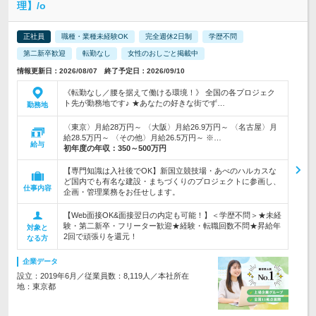
理】/o
正社員
職種・業種未経験OK
完全週休2日制
学歴不問
第二新卒歓迎
転勤なし
女性のおしごと掲載中
情報更新日：2026/08/07 終了予定日：2026/09/10
《転勤なし／腰を据えて働ける環境！》 全国の各プロジェク
ト先が勤務地です♪ ★あなたの好きな街でず…
勤務地
〈東京〉月給28万円～ 〈大阪〉月給26.9万円～ 〈名古屋〉月
給28.5万円～ 〈その他〉月給26.5万円～ ※…
給与
初年度の年収：
350～500万円
【専門知識は入社後でOK】新国立競技場・あべのハルカスな
ど国内でも有名な建設・まちづくりのプロジェクトに参画し、
仕事内容
企画・管理業務をお任せします。
【Web面接OK&面接翌日の内定も可能！】＜学歴不問＞★未経
験・第二新卒・フリーター歓迎★経験・転職回数不問★昇給年
対象と
2回で頑張りを還元！
なる方
企業データ
設立：2019年6月／従業員数：8,119人／本社所在
地：東京都