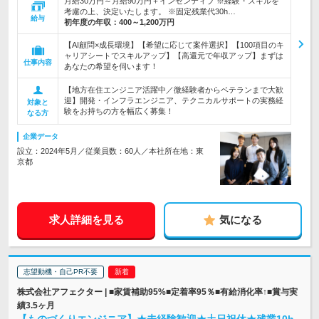
月給30万円～月給90万円＋インセンティブ ※経験・スキルを
考慮の上、決定いたします。 ※固定残業代30h…
給与
初年度の年収：
400～1,200万円
【AI顧問×成長環境】【希望に応じて案件選択】【100項目のキ
ャリアシートでスキルアップ】【高還元で年収アップ】まずは
仕事内容
あなたの希望を伺います！
【地方在住エンジニア活躍中／微経験者からベテランまで大歓
迎】開発・インフラエンジニア、テクニカルサポートの実務経
対象と
験をお持ちの方を幅広く募集！
なる方
企業データ
設立：2024年5月／従業員数：60人／本社所在地：東
京都
求人詳細を見る
気になる
志望動機・自己PR不要
株式会社アフェクター | ■家賃補助95%■定着率95％■有給消化率↑■賞与実
績3.5ヶ月