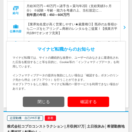
月給30万円～40万円＋諸手当＋賞与年2回（支給実績3ヶ月
分） ※経験・年齢・能力を考慮の上、当社規定に…
給与
初年度の年収：
450～600万円
【業界知名度が高く営業しやすい★裁量権◎】既存のお客様か
ら二―ズをヒアリング→商材のレンタルをご提案！【残業月平
仕事内容
均18Hでオンオフ充実】
【20～30代活躍中★ブランク歓迎★基礎からの研修あり】◆営
業経験のある方（業界・経験年数は不問）【資格取得支援・退
対象と
マイナビ転職からのお知らせ
職金など、福利厚生も充実】
なる方
マイナビ転職では、サイトの継続的な改善や、ユーザーのみなさまに最適化され
企業データ
た広告を配信すること等を目的に、Cookie等の「インフォマティブデータ」を利
用しています。
設立：1967年11月／従業員数：2,250人／本社所在
地：東京都
インフォマティブデータの提供を無効にしたい場合は「確認する」ボタンのリン
ク先から停止（オプトアウト）を行うことができます。
※オプトアウトをした場合、マイナビ転職の一部サービスを利用できない場合が
あります。
求人詳細を見る
気になる
閉じる
確認する
志望動機・自己PR不要
株式会社コプロコンストラクション | 月収例37万│土日祝休み│希望勤務地