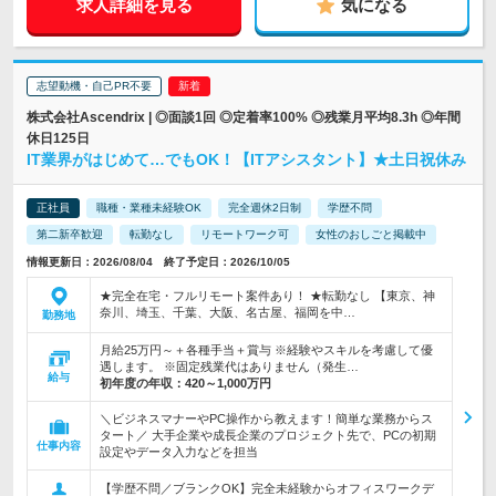
求人詳細を見る
気になる
志望動機・自己PR不要
株式会社Ascendrix | ◎面談1回 ◎定着率100% ◎残業月平均8.3h ◎年間
休日125日
IT業界がはじめて…でもOK！【ITアシスタント】★土日祝休み
正社員
職種・業種未経験OK
完全週休2日制
学歴不問
第二新卒歓迎
転勤なし
リモートワーク可
女性のおしごと掲載中
情報更新日：2026/08/04 終了予定日：2026/10/05
★完全在宅・フルリモート案件あり！ ★転勤なし 【東京、神
奈川、埼玉、千葉、大阪、名古屋、福岡を中…
勤務地
月給25万円～＋各種手当＋賞与 ※経験やスキルを考慮して優
遇します。 ※固定残業代はありません（発生…
給与
初年度の年収：
420～1,000万円
＼ビジネスマナーやPC操作から教えます！簡単な業務からス
タート／ 大手企業や成長企業のプロジェクト先で、PCの初期
仕事内容
設定やデータ入力などを担当
【学歴不問／ブランクOK】完全未経験からオフィスワークデ