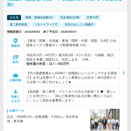
実/l
正社員
職種・業種未経験OK
完全週休2日制
学歴不問
第二新卒歓迎
リモートワーク可
女性のおしごと掲載中
情報更新日：2026/08/04 終了予定日：2026/09/07
【東北・関東・北信越・東海・関西・中国・四国・九州】の全
国各エリアで募集中☆ ※勤務地考慮 ※IU…
勤務地
月給20.9万～44万円＋賞与年2回（3.2ヶ月分） ※経験、能力、
前給を考慮し相談の上、決定します。 ※時…
給与
初年度の年収：
317～700万円
【ITの基礎業務からSTART！段階的にレベルアップできる環境
◎】まずは先輩のアシスタント業務からお任せ！AIの活用スキ
仕事内容
ルは徐々に身に付けましょう★
【未経験・第二新卒・フリーターの方も大歓迎！】◆「新しい
ことを学びたい」「AIなど将来性のある仕事に携わってみた
対象と
い」という意欲を最重視します！
なる方
企業データ
設立：2006年2月／従業員数：3,350人／本社所在
地：東京都