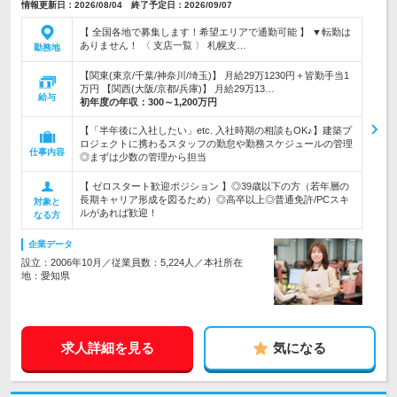
情報更新日：2026/08/04 終了予定日：2026/09/07
【 全国各地で募集します！希望エリアで通勤可能 】 ▼転勤は
ありません！ 〈 支店一覧 〉 札幌支…
勤務地
【関東(東京/千葉/神奈川/埼玉)】 月給29万1230円＋皆勤手当1
万円 【関西(大阪/京都/兵庫)】 月給29万13…
給与
初年度の年収：
300～1,200万円
【「半年後に入社したい」etc. 入社時期の相談もOK♪】建築プ
ロジェクトに携わるスタッフの勤怠や勤務スケジュールの管理
仕事内容
◎まずは少数の管理から担当
【 ゼロスタート歓迎ポジション 】◎39歳以下の方（若年層の
長期キャリア形成を図るため）◎高卒以上◎普通免許/PCスキ
対象と
ルがあれば歓迎！
なる方
企業データ
設立：2006年10月／従業員数：5,224人／本社所在
地：愛知県
求人詳細を見る
気になる