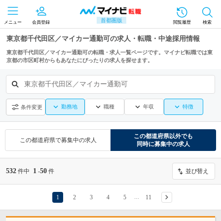
首都圏版
メニュー
会員登録
閲覧履歴
検索
東京都千代田区／マイカー通勤可の求人・転職・中途採用情報
東京都千代田区／マイカー通勤可の転職・求人一覧ページです。マイナビ転職では東
京都の市区町村からもあなたにぴったりの求人を探せます。
東京都千代田区／マイカー通勤可
勤務地
職種
年収
特徴
条件変更
この都道府県
以外でも
この都道府県
で募集中の求人
同時に募集中の求人
532
1
50
件中
-
件
並び替え
1
2
3
4
5
11
…