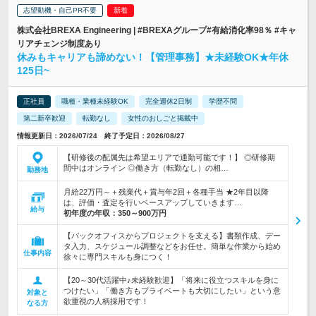
志望動機・自己PR不要
株式会社BREXA Engineering | #BREXAグループ#有給消化率98％ #キャ
リアチェンジ制度あり
休みもキャリアも諦めない！【管理事務】★未経験OK★年休
125日~
正社員
職種・業種未経験OK
完全週休2日制
学歴不問
第二新卒歓迎
転勤なし
女性のおしごと掲載中
情報更新日：2026/07/24 終了予定日：2026/08/27
【研修後の配属先は希望エリアで通勤可能です！】 ◎研修期
間中はオンライン ◎働き方（転勤なし）の相…
勤務地
月給22万円～＋残業代＋賞与年2回＋各種手当 ★2年目以降
は、評価・査定を行いベースアップしていきます…
給与
初年度の年収：
350～900万円
【バックオフィスからプロジェクトを支える】書類作成、デー
タ入力、スケジュール調整などをお任せ。簡単な作業から始め
仕事内容
徐々に専門スキルも身につく！
【20～30代活躍中♪未経験歓迎】「将来に役立つスキルを身に
つけたい」「働き方もプライベートも大切にしたい」という意
対象と
欲重視の人柄採用です！
なる方