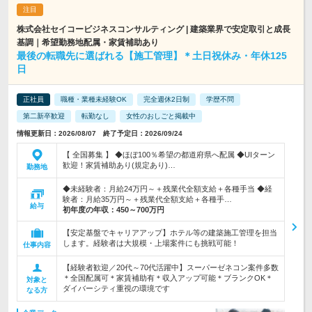
株式会社セイコービジネスコンサルティング | 建築業界で安定取引と成長
基調｜希望勤務地配属・家賃補助あり
最後の転職先に選ばれる【施工管理】＊土日祝休み・年休125
日
正社員
職種・業種未経験OK
完全週休2日制
学歴不問
第二新卒歓迎
転勤なし
女性のおしごと掲載中
情報更新日：2026/08/07 終了予定日：2026/09/24
【 全国募集 】 ◆ほぼ100％希望の都道府県へ配属 ◆UIターン
歓迎！家賃補助あり(規定あり)…
勤務地
◆未経験者：月給24万円～＋残業代全額支給＋各種手当 ◆経
験者：月給35万円～＋残業代全額支給＋各種手…
給与
初年度の年収：
450～700万円
【安定基盤でキャリアアップ】ホテル等の建築施工管理を担当
します。経験者は大規模・上場案件にも挑戦可能！
仕事内容
【経験者歓迎／20代～70代活躍中】スーパーゼネコン案件多数
＊全国配属可＊家賃補助有＊収入アップ可能＊ブランクOK＊
対象と
ダイバーシティ重視の環境です
なる方