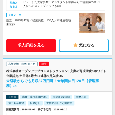
ビューした先輩多数！アシスタント業務から市場価値の高いIT
対象と
人材へのステップアップもOK
なる方
企業データ
設立：2025年12月／従業員数：130人／本社所在地：
東京都
求人詳細を見る
気になる
志望動機・自己PR不要
株式会社オープンアップコンストラクション | 充実の育成環境&ホワイト
企業認定/土日休&最大11連休/9月入社OK
未経験からでも月収37万円可！★年間休日120日【管理事
務】/o
正社員
職種・業種未経験OK
完全週休2日制
学歴不問
第二新卒歓迎
転勤なし
女性のおしごと掲載中
情報更新日：2026/08/07 終了予定日：2026/09/10