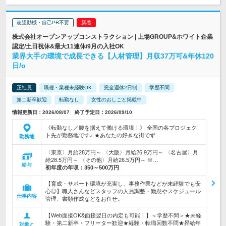
志望動機・自己PR不要
株式会社オープンアップコンストラクション | 上場GROUP&ホワイト企業
認定/土日祝休&最大11連休/9月の入社OK
業界大手の環境で成長できる【人材管理】月収37万可&年休120
日/o
正社員
職種・業種未経験OK
完全週休2日制
学歴不問
第二新卒歓迎
転勤なし
女性のおしごと掲載中
情報更新日：2026/08/07 終了予定日：2026/09/10
《転勤なし／腰を据えて働ける環境！》 全国の各プロジェク
ト先が勤務地です♪ ★あなたの好きな街でず…
勤務地
〈東京〉月給28万円～ 〈大阪〉月給26.9万円～ 〈名古屋〉月
給28.5万円～ 〈その他〉月給26.5万円～ ※…
給与
初年度の年収：
350～500万円
【育成・サポート環境が充実し、事務作業などが未経験でも安
心◎】職人さんなどスタッフの人員調整・勤怠やスケジュール
仕事内容
管理、書類作成などをお任せ。
【Web面接OK&面接翌日の内定も可能！】＜学歴不問＞★未経
験・第二新卒・フリーター歓迎★経験・転職回数不問★昇給年
対象と