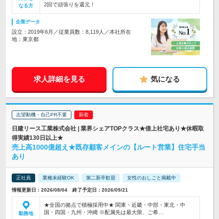
2回で頑張りを還元！
なる方
企業データ
設立：2019年6月／従業員数：8,119人／本社所在
地：東京都
求人詳細を見る
気になる
志望動機・自己PR不要
日建リース工業株式会社 | 業界シェアTOPクラス★借上社宅あり★休暇取
得実績130日以上★
売上高1000億超え★既存顧客メインの【ルート営業】住宅手当
あり
正社員
業種未経験OK
第二新卒歓迎
女性のおしごと掲載中
情報更新日：2026/08/04 終了予定日：2026/09/21
★全国の拠点で積極採用中★ 関東・近畿・中部・東北・中
国・四国・九州・沖縄 ※配属先は最大限、ご希…
勤務地