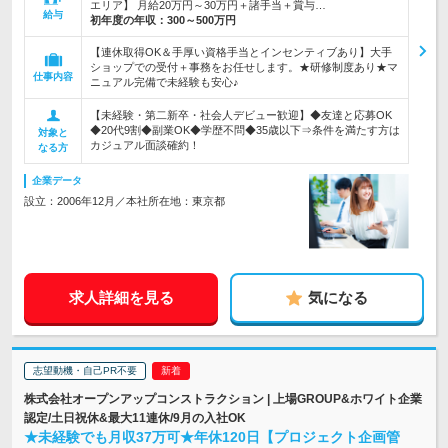
エリア】 月給20万円～30万円＋諸手当＋賞与…
給与
初年度の年収：
300～500万円
【連休取得OK＆手厚い資格手当とインセンティブあり】大手
ショップでの受付＋事務をお任せします。★研修制度あり★マ
仕事内容
ニュアル完備で未経験も安心♪
【未経験・第二新卒・社会人デビュー歓迎】◆友達と応募OK
◆20代9割◆副業OK◆学歴不問◆35歳以下⇒条件を満たす方は
対象と
カジュアル面談確約！
なる方
企業データ
設立：2006年12月／本社所在地：東京都
求人詳細を見る
気になる
志望動機・自己PR不要
株式会社オープンアップコンストラクション | 上場GROUP&ホワイト企業
認定/土日祝休&最大11連休/9月の入社OK
★未経験でも月収37万可★年休120日【プロジェクト企画管