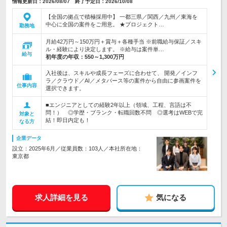
情報更新日：2026/08/07 終了予定日：2026/10/08
【全国の拠点で積極採用中】 一都三県／関西／九州／東海を
中心に全国の案件をご用意。 ★プロジェクト…
勤務地
月給42万円～150万円＋賞与＋各種手当 ※前職給与保証／スキ
ル・経験により決定します。 ※給与は案件単…
給与
初年度の年収：
550～1,300万円
入社後は、スキルや成長フェーズに合わせて、 開発／インフ
ラ／クラウド／AI／メタバース等の案件から自由に参画案件を
仕事内容
選択できます。
■エンジニアとしての経験2年以上（領域、工程、言語は不
問！） ◎学歴・ブランク・転職回数不問 ◎選考はWEBで完
対象と
結！即日内定も！
なる方
企業データ
設立：2025年6月／従業員数：103人／本社所在地：
東京都
求人詳細を見る
気になる