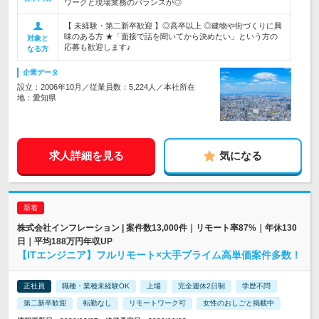
ワークと現場業務のバランスが◎
【 未経験・第二新卒歓迎 】◎高卒以上 ◎建物や街づくりに興
味のある方 ★「面接で話を聞いてから決めたい」という方の
対象と
応募も歓迎します♪
なる方
企業データ
設立：2006年10月／従業員数：5,224人／本社所在
地：愛知県
求人詳細を見る
気になる
株式会社インフレーション | 案件数13,000件｜リモート率87%｜年休130
日｜平均188万円年収UP
【ITエンジニア】フルリモート×大手プライム高単価案件多数！
正社員
職種・業種未経験OK
上場
完全週休2日制
学歴不問
第二新卒歓迎
転勤なし
リモートワーク可
女性のおしごと掲載中