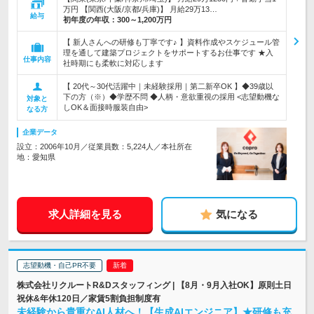
万円 【関西(大阪/京都/兵庫)】 月給29万13…
給与
初年度の年収：
300～1,200万円
【 新人さんへの研修も丁寧です♪ 】資料作成やスケジュール管
理を通して建築プロジェクトをサポートするお仕事です ★入
仕事内容
社時期にも柔軟に対応します
【 20代～30代活躍中｜未経験採用｜第二新卒OK 】◆39歳以
下の方（※）◆学歴不問 ◆人柄・意欲重視の採用 <志望動機な
対象と
しOK＆面接時服装自由>
なる方
企業データ
設立：2006年10月／従業員数：5,224人／本社所在
地：愛知県
求人詳細を見る
気になる
志望動機・自己PR不要
株式会社リクルートR&Dスタッフィング | 【8月・9月入社OK】原則土日
祝休&年休120日／家賃5割負担制度有
未経験から貴重なAI人材へ！【生成AIエンジニア】★研修も充