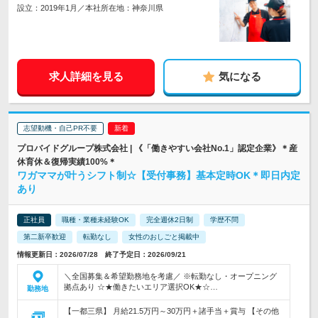
設立：2019年1月／本社所在地：神奈川県
求人詳細を見る
気になる
志望動機・自己PR不要
プロバイドグループ株式会社 | 《「働きやすい会社No.1」認定企業》＊産
休育休＆復帰実績100%＊
ワガママが叶うシフト制☆【受付事務】基本定時OK＊即日内定
あり
正社員
職種・業種未経験OK
完全週休2日制
学歴不問
第二新卒歓迎
転勤なし
女性のおしごと掲載中
情報更新日：2026/07/28 終了予定日：2026/09/21
＼全国募集＆希望勤務地を考慮／ ※転勤なし・オープニング
拠点あり ☆★働きたいエリア選択OK★☆…
勤務地
【一都三県】 月給21.5万円～30万円＋諸手当＋賞与 【その他