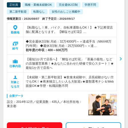
正社員
職種・業種未経験OK
完全週休2日制
学歴不問
第二新卒歓迎
転勤なし
女性のおしごと掲載中
情報更新日：2026/08/07 終了予定日：2026/09/17
【転勤なし！車、バイク、自転車通勤もOK！】 ★下記希望店
舗に配属となります。 【鯛塩そば灯花】…
勤務地
◆完全週休2日制 月給：32万4000円～＋達成手当（MAX48万
円/年間） ◆週休3日制 月給：25万5000円～＋達…
給与
初年度の年収：
400～600万円
【最短1か月で店長へ】「鯛塩そば灯花」「茶薫小籠包」など
の店舗運営業務！★あなたに合わせた研修で安心スタート！★
仕事内容
最短1か月で店長へ
【未経験・第二新卒歓迎】★飲食未経験や、店長経験がない方
でもOK！★将来独立したい人も大歓迎♪★書類選考ナシ＆Web
対象と
面接OK★学歴・転職回数不問
なる方
企業データ
設立：2014年12月／従業員数：435人／本社所在地：
東京都