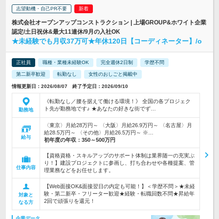
志望動機・自己PR不要
株式会社オープンアップコンストラクション | 上場GROUP&ホワイト企業
認定/土日祝休&最大11連休/9月の入社OK
★未経験でも月収37万可★年休120日【コーディネーター】/o
正社員
職種・業種未経験OK
完全週休2日制
学歴不問
第二新卒歓迎
転勤なし
女性のおしごと掲載中
情報更新日：2026/08/07 終了予定日：2026/09/10
《転勤なし／腰を据えて働ける環境！》 全国の各プロジェク
ト先が勤務地です♪ ★あなたの好きな街でず…
勤務地
〈東京〉月給28万円～ 〈大阪〉月給26.9万円～ 〈名古屋〉月
給28.5万円～ 〈その他〉月給26.5万円～ ※…
給与
初年度の年収：
350～500万円
【資格資格・スキルアップのサポート体制は業界随一の充実ぶ
り！】建設プロジェクトに参画し、打ち合わせや各種提案、管
仕事内容
理業務などをお任せします。
【Web面接OK&面接翌日の内定も可能！】＜学歴不問＞★未経
験・第二新卒・フリーター歓迎★経験・転職回数不問★昇給年
対象と
2回で頑張りを還元！
なる方
企業データ