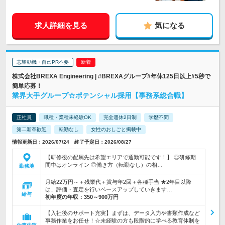
求人詳細を見る
気になる
志望動機・自己PR不要
株式会社BREXA Engineering | #BREXAグループ#年休125日以上#5秒で
簡単応募！
業界大手グループ☆ポテンシャル採用【事務系総合職】
正社員
職種・業種未経験OK
完全週休2日制
学歴不問
第二新卒歓迎
転勤なし
女性のおしごと掲載中
情報更新日：2026/07/24 終了予定日：2026/08/27
【研修後の配属先は希望エリアで通勤可能です！】 ◎研修期
間中はオンライン ◎働き方（転勤なし）の相…
勤務地
月給22万円～＋残業代＋賞与年2回＋各種手当 ★2年目以降
は、評価・査定を行いベースアップしていきます…
給与
初年度の年収：
350～900万円
【入社後のサポート充実】まずは、データ入力や書類作成など
事務作業をお任せ！☆未経験の方も段階的に学べる教育体制を