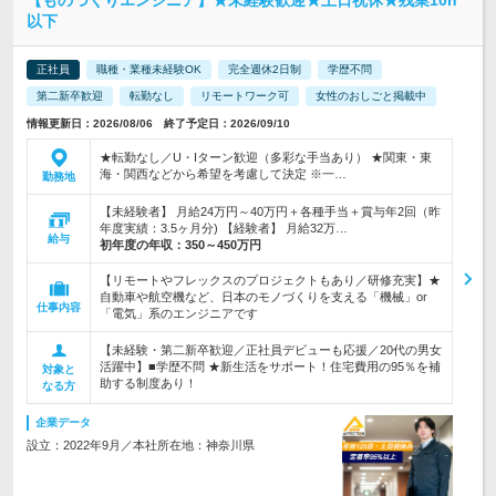
【ものづくりエンジニア】★未経験歓迎★土日祝休★残業10h
以下
正社員
職種・業種未経験OK
完全週休2日制
学歴不問
第二新卒歓迎
転勤なし
リモートワーク可
女性のおしごと掲載中
情報更新日：2026/08/06 終了予定日：2026/09/10
★転勤なし／U・Iターン歓迎（多彩な手当あり） ★関東・東
海・関西などから希望を考慮して決定 ※一…
勤務地
【未経験者】 月給24万円～40万円＋各種手当＋賞与年2回（昨
年度実績：3.5ヶ月分) 【経験者】 月給32万…
給与
初年度の年収：
350～450万円
【リモートやフレックスのプロジェクトもあり／研修充実】★
自動車や航空機など、日本のモノづくりを支える「機械」or
仕事内容
「電気」系のエンジニアです
【未経験・第二新卒歓迎／正社員デビューも応援／20代の男女
活躍中】■学歴不問 ★新生活をサポート！住宅費用の95％を補
対象と
助する制度あり！
なる方
企業データ
設立：2022年9月／本社所在地：神奈川県