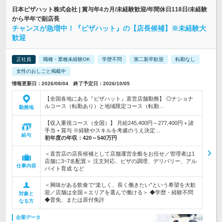
日本ピザハット株式会社 | 賞与年4カ月/未経験歓迎/年間休日118日/未経験
から半年で副店長
チャンスが急増中！『ピザハット』の【店長候補】※未経験大
歓迎
正社員
職種・業種未経験OK
学歴不問
第二新卒歓迎
転勤なし
女性のおしごと掲載中
情報更新日：2026/08/04 終了予定日：2026/10/05
【全国各地にある『ピザハット』直営店舗勤務】 ◎ナショナ
ルコース（転勤あり）と地域限定コース（転勤…
勤務地
【収入重視コース（全国）】 月給245,400円～277,400円＋諸
手当＋賞与 ※経験やスキルを考慮のうえ決定…
給与
初年度の年収：
420～540万円
＜直営店の店長候補として店舗運営全般をお任せ／管理者は1
店舗に3~7名配置＞ 注文対応、ピザの調理、デリバリー、アル
仕事内容
バイト育成 など
＜興味がある飲食で“楽しく、長く働きたい”という希望を大歓
迎／店舗は全国＝エリアを選んで働ける＞ ◆学歴・経験不問
対象と
◆普免、または原付免許
なる方
企業データ