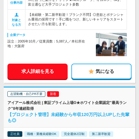
仕事内容
富士通など大手プロジェクト多数
【未経験・第二新卒歓迎！ブランク不問】◎意欲とポテンシャ
ル重視の採用です！手に職をつけ、新しいキャリアをスタート
対象と
させたい方を歓迎します。
なる方
企業データ
設立：2005年10月／従業員数：5,087人／本社所在
地：大阪府
求人詳細を見る
気になる
志望動機・自己PR不要
アイアール株式会社 | 東証プライム上場G★ホワイト企業認定"最高ラン
ク"8年連続取得
【プロジェクト管理】未経験から年収120万円以上UPした先輩
も◎
正社員
職種・業種未経験OK
完全週休2日制
第二新卒歓迎