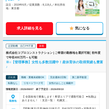
設立：2019年6月／従業員数：8,119人／本社所在
地：東京都
求人詳細を見る
気になる
志望動機・自己PR不要
株式会社コプロコンストラクション | ご希望の勤務地を選択可能│初年度
で年収400万円～も可能
※○【管理事務】女性も多数活躍中！産休育休の取得実績も豊富
♪
正社員
職種・業種未経験OK
完全週休2日制
第二新卒歓迎
転勤なし
リモートワーク可
女性のおしごと掲載中
情報更新日：2026/08/07 終了予定日：2026/09/10
【 全国各地で募集します！希望エリアで通勤可能 】 ▼転勤は
ありません！ 〈 支店一覧 〉 札幌支…
勤務地
【関東(東京/千葉/神奈川/埼玉)】 月給29万1230円＋皆勤手当1