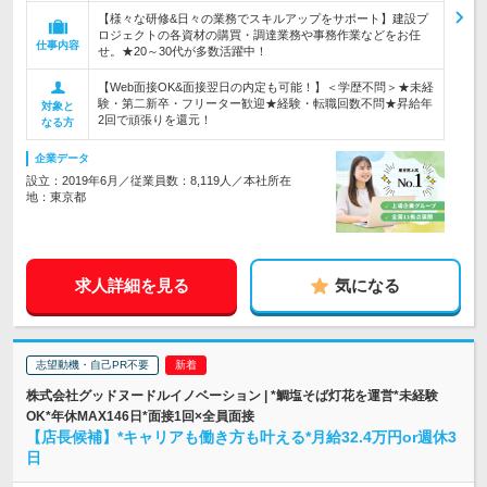
【様々な研修&日々の業務でスキルアップをサポート】建設プ
ロジェクトの各資材の購買・調達業務や事務作業などをお任
仕事内容
せ。★20～30代が多数活躍中！
【Web面接OK&面接翌日の内定も可能！】＜学歴不問＞★未経
験・第二新卒・フリーター歓迎★経験・転職回数不問★昇給年
対象と
2回で頑張りを還元！
なる方
企業データ
設立：2019年6月／従業員数：8,119人／本社所在
地：東京都
求人詳細を見る
気になる
志望動機・自己PR不要
株式会社グッドヌードルイノベーション | *鯛塩そば灯花を運営*未経験
OK*年休MAX146日*面接1回×全員面接
【店長候補】*キャリアも働き方も叶える*月給32.4万円or週休3
日