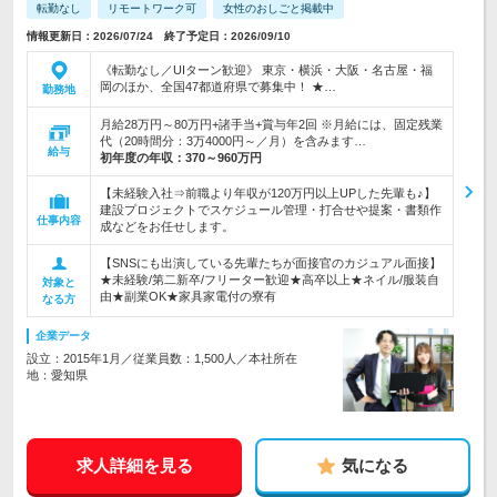
転勤なし
リモートワーク可
女性のおしごと掲載中
情報更新日：2026/07/24 終了予定日：2026/09/10
《転勤なし／UIターン歓迎》 東京・横浜・大阪・名古屋・福
岡のほか、全国47都道府県で募集中！ ★…
勤務地
月給28万円～80万円+諸手当+賞与年2回 ※月給には、固定残業
代（20時間分：3万4000円～／月）を含みます…
給与
初年度の年収：
370～960万円
【未経験入社⇒前職より年収が120万円以上UPした先輩も♪】
建設プロジェクトでスケジュール管理・打合せや提案・書類作
仕事内容
成などをお任せします。
【SNSにも出演している先輩たちが面接官のカジュアル面接】
★未経験/第二新卒/フリーター歓迎★高卒以上★ネイル/服装自
対象と
由★副業OK★家具家電付の寮有
なる方
企業データ
設立：2015年1月／従業員数：1,500人／本社所在
地：愛知県
求人詳細を見る
気になる