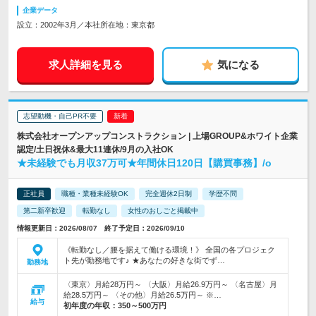
企業データ
設立：2002年3月／本社所在地：東京都
求人詳細を見る
気になる
志望動機・自己PR不要
株式会社オープンアップコンストラクション | 上場GROUP&ホワイト企業
認定/土日祝休&最大11連休/9月の入社OK
★未経験でも月収37万可★年間休日120日【購買事務】/o
正社員
職種・業種未経験OK
完全週休2日制
学歴不問
第二新卒歓迎
転勤なし
女性のおしごと掲載中
情報更新日：2026/08/07 終了予定日：2026/09/10
《転勤なし／腰を据えて働ける環境！》 全国の各プロジェク
ト先が勤務地です♪ ★あなたの好きな街でず…
勤務地
〈東京〉月給28万円～ 〈大阪〉月給26.9万円～ 〈名古屋〉月
給28.5万円～ 〈その他〉月給26.5万円～ ※…
給与
初年度の年収：
350～500万円