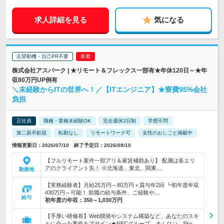
求人詳細を見る
気になる
志望動機・自己PR不要
株式会社アスパーク | ★リモート＆フレックス一部有★年休120日～★年
収80万円UP例有
＼未経験からITの世界へ！／【ITエンジニア】★寮費95%会社
負担
正社員
職種・業種未経験OK
完全週休2日制
学歴不問
第二新卒歓迎
転勤なし
リモートワーク可
女性のおしごと掲載中
情報更新日：2026/07/10 終了予定日：2026/09/10
【フルリモート案件一部アリ＆家賃補助あり】 配属は各エリ
アのクライアント先！ ※北海道、東北、関東…
勤務地
【実務経験者】月給25万円～80万円＋賞与年2回 ┗初年度年収
430万円～可能！ 前職の給与条件、ご経験や…
給与
初年度の年収：
350～1,030万円
【手厚い研修有】Web開発やシステム構築など、あなたのスキ
ルに合った案件をアサイン★NECグループ、オムロン、Sky、