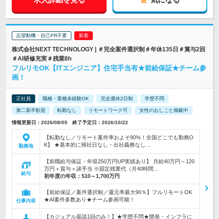
志望動機・自己PR不要
株式会社NEXT TECHNOLOGY | ＃完全案件選択制＃年休135日＃賞与2回
＃AI研修充実＃残業8h
フルリモOK【ITエンジニア】住宅手当有★前給保証★チーム参
画！
正社員
職種・業種未経験OK
完全週休2日制
学歴不問
第二新卒歓迎
転勤なし
リモートワーク可
女性のおしごと掲載中
情報更新日：2026/08/05 終了予定日：2026/10/22
【転勤なし／リモート案件率およそ90%！全国どこでも勤務O
K】 ★基本的に帰社日なし・出社義務なし…
勤務地
【前職給与保証・年収250万円UP実績あり】 月給40万円～120
万円＋賞与＋諸手当 ※固定残業代（月40時間…
給与
初年度の年収：
510～1,700万円
【前給保証／案件選択制／還元率最大90％】フルリモートOK
★AI案件多数あり★チーム参画可能！
仕事内容
【カジュアル面談1回のみ！】★学歴不問★開発・インフラに