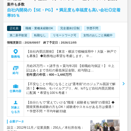
案件も多数
自社内開発の【SE・PG】＊満足度も幸福度も高い会社◎定着
率95％
正社員
職種・業種未経験OK
完全週休2日制
学歴不問
第二新卒歓迎
転勤なし
リモートワーク可
女性のおしごと掲載中
情報更新日：2026/08/07 終了予定日：2026/11/05
【自社内受託開発】【東京・横浜で積極採用中！大阪・神戸で
も募集】 ◆勤務地は希望を考慮します。 ※…
勤務地
月給25万円～ + 諸手当 + 賞与年2回 【前職給与保証！】 ※上
記はあくまで当社の最低保証金額。給与額は…
給与
初年度の年収：
400～1,440万円
【不安なことや気になることは“選考前”のカジュアル面談で解
消！】◆Web、モバイルアプリ、AI、IoTなど自社内受託開発
仕事内容
に配属 ＊希望を100％考慮！
【自分たちで“変えていける”職場！経験者も“納得”の環境】◆
開発実務未経験の方もOK！経験者やスキルがある方は優遇！
対象と
＊学歴不問 ＊平均年齢33歳
なる方
企業データ
設立：2012年11月／従業員数：250人／本社所在地：