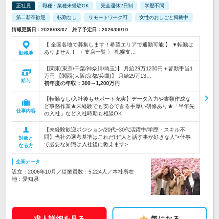
正社員
職種・業種未経験OK
完全週休2日制
学歴不問
第二新卒歓迎
転勤なし
リモートワーク可
女性のおしごと掲載中
情報更新日：2026/08/07 終了予定日：2026/09/10
【 全国各地で募集します！希望エリアで通勤可能 】 ▼転勤は
ありません！ 〈 支店一覧 〉 札幌支…
勤務地
【関東(東京/千葉/神奈川/埼玉)】 月給29万1230円＋皆勤手当1
万円 【関西(大阪/京都/兵庫)】 月給29万13…
給与
初年度の年収：
300～1,200万円
【転勤なし/入社後もサポート充実】データ入力や書類作成な
ど事務作業★未経験でも安心できる手厚い研修あり★「半年先
仕事内容
の入社」など入社時期も相談OK
【未経験歓迎ポジション/20代~30代活躍中/学歴・スキル不
問】当社の選考基準はこれだけ"人と話す事が好きな人"<仕事
対象と
で必要な知識は入社後に教えます>
なる方
企業データ
設立：2006年10月／従業員数：5,224人／本社所在
地：愛知県
求人詳細を見る
気になる