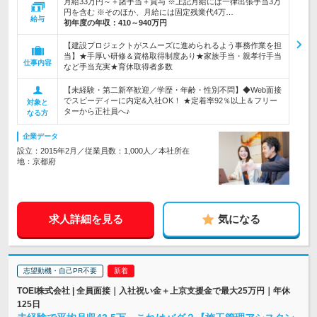
月給33万円～＋諸手当＋賞与 ※上記月給には一律出張手当3万
円を含む ※そのほか、月給には固定残業代4万…
給与
初年度の年収：
410～940万円
【建設プロジェクトがスムーズに進められるよう事務作業を担
当】★手厚い研修＆資格取得制度あり★家族手当・親孝行手当
仕事内容
など手当充実★育休取得者多数
【未経験・第二新卒歓迎／学歴・年齢・性別不問】◆Web面接
でスピーディーに内定&入社OK！ ★定着率92％以上＆フリー
対象と
ターから正社員へ♪
なる方
企業データ
設立：2015年2月／従業員数：1,000人／本社所在
地：京都府
求人詳細を見る
気になる
志望動機・自己PR不要
TOEI株式会社 | 全員面接｜入社祝い金＋上京支援金で最大25万円｜年休
125日