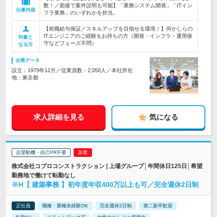
数！／面接で案件説明も可能】「業務システム開発」「ITイン
仕事内容
フラ業務」のいずれかを担当。
【前職給与保証／スキルアップを目指せる環境！】何かしらの
ITエンジニアのご経験をお持ちの方（開発・インフラ・運用保
対象と
守などフェーズ不問）
なる方
企業データ
設立：1979年12月／従業員数：2,050人／本社所在
地：東京都
求人詳細を見る
気になる
志望動機・自己PR不要
株式会社コプロコンストラクション | 上場グループ│年間休日125日│希望
勤務地で働けて転勤なし
※H【 建築事務 】初年度年収400万以上も可／完全週休2日制
正社員
職種・業種未経験OK
完全週休2日制
第二新卒歓迎