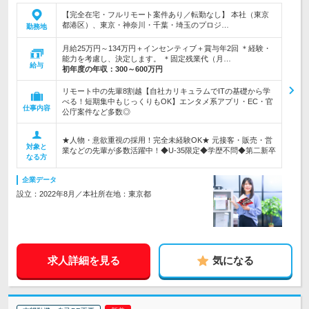
【完全在宅・フルリモート案件あり／転勤なし】 本社（東京
都港区）、東京・神奈川・千葉・埼玉のプロジ…
勤務地
月給25万円～134万円＋インセンティブ＋賞与年2回 ＊経験・
能力を考慮し、決定します。 ＊固定残業代（月…
給与
初年度の年収：
300～600万円
リモート中の先輩8割越【自社カリキュラムでITの基礎から学
べる！短期集中もじっくりもOK】エンタメ系アプリ・EC・官
仕事内容
公庁案件など多数◎
★人物・意欲重視の採用！完全未経験OK★ 元接客・販売・営
対象と
業などの先輩が多数活躍中！◆U-35限定◆学歴不問◆第二新卒
なる方
企業データ
設立：2022年8月／本社所在地：東京都
求人詳細を見る
気になる