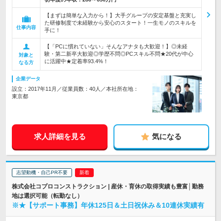
【まずは簡単な入力から！】大手グループの安定基盤と充実し
た研修制度で未経験から安心のスタート！一生モノのスキルを
仕事内容
手に！
【「PCに慣れていない」そんなアナタも大歓迎！】◎未経
験・第二新卒大歓迎◎学歴不問◎PCスキル不問★20代が中心
対象と
に活躍中★定着率93.4%！
なる方
企業データ
設立：2017年11月／従業員数：40人／本社所在地：
東京都
求人詳細を見る
気になる
志望動機・自己PR不要
株式会社コプロコンストラクション | 産休・育休の取得実績も豊富│勤務
地は選択可能（転勤なし）
※★【サポート事務】年休125日＆土日祝休み＆10連休実績有