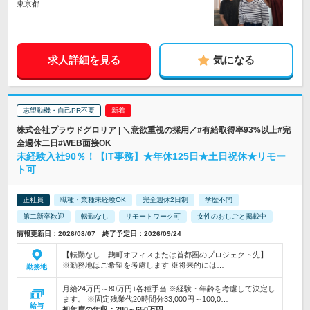
東京都
求人詳細を見る
気になる
志望動機・自己PR不要
株式会社プラウドグロリア | ＼意欲重視の採用／#有給取得率93%以上#完
全週休二日#WEB面接OK
未経験入社90％！【IT事務】★年休125日★土日祝休★リモー
ト可
正社員
職種・業種未経験OK
完全週休2日制
学歴不問
第二新卒歓迎
転勤なし
リモートワーク可
女性のおしごと掲載中
情報更新日：2026/08/07 終了予定日：2026/09/24
【転勤なし｜麹町オフィスまたは首都圏のプロジェクト先】
※勤務地はご希望を考慮します ※将来的には…
勤務地
月給24万円～80万円+各種手当 ※経験・年齢を考慮して決定し
ます。 ※固定残業代20時間分33,000円～100,0…
給与
初年度の年収：
280～650万円