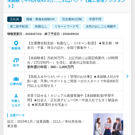
未経験で平均月収43.5万…これはバグ？【施工管理アシスタン
ト】
正社員
職種・業種未経験OK
完全週休2日制
学歴不問
第二新卒歓迎
転勤なし
リモートワーク可
女性のおしごと掲載中
情報更新日：2026/07/24 終了予定日：2026/09/10
【交通費全額支給・転勤なし・ＵIターン歓迎】 ★東京都・神
奈川・千葉・埼玉のほか、全国で募集中！…
勤務地
【未経験者】月給30万円～ 上記月給には固定残業代（10時間
分／2万2250円～）を含む。超過分は別途支給…
給与
初年度の年収：
360～1,000万円
【高収入＆やりがいゲット！管理のお仕事】★未経験入社が9
割⇒超・手厚いサポートをご用意⇒ゼロスタートで年収800万
仕事内容
円以上も目指せる！
本音で話せる！カジュアル面接実施中【未経験歓迎/学歴不
問】★社会人・正社員デビューOK！中途入社でもすぐ馴染め
対象と
る ★家具家電付き社宅あり
なる方
企業データ
設立：2015年1月／従業員数：212人／本社所在地：
東京都