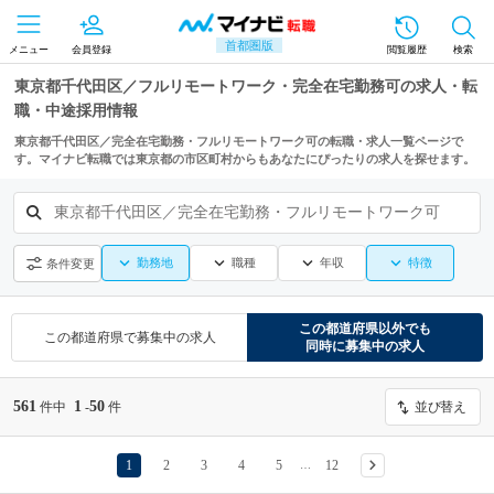
首都圏版
メニュー
会員登録
閲覧履歴
検索
東京都千代田区／フルリモートワーク・完全在宅勤務可の求人・転
職・中途採用情報
東京都千代田区／完全在宅勤務・フルリモートワーク可の転職・求人一覧ページで
す。マイナビ転職では東京都の市区町村からもあなたにぴったりの求人を探せます。
東京都千代田区／完全在宅勤務・フルリモートワーク可
勤務地
職種
年収
特徴
条件変更
この都道府県
以外でも
この都道府県
で募集中の求人
同時に募集中の求人
561
1
50
件中
-
件
並び替え
1
2
3
4
5
12
…