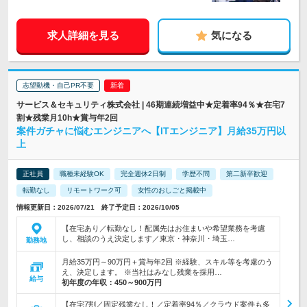
求人詳細を見る
気になる
志望動機・自己PR不要
サービス＆セキュリティ株式会社 | 46期連続増益中★定着率94％★在宅7
割★残業月10h★賞与年2回
案件ガチャに悩むエンジニアへ【ITエンジニア】月給35万円以
上
正社員
職種未経験OK
完全週休2日制
学歴不問
第二新卒歓迎
転勤なし
リモートワーク可
女性のおしごと掲載中
情報更新日：2026/07/21 終了予定日：2026/10/05
【在宅あり／転勤なし！配属先はお住まいや希望業務を考慮
し、相談のうえ決定します／東京・神奈川・埼玉…
勤務地
月給35万円～90万円＋賞与年2回 ※経験、スキル等を考慮のう
え、決定します。 ※当社はみなし残業を採用…
給与
初年度の年収：
450～900万円
【在宅7割／固定残業なし！／定着率94％／クラウド案件も多