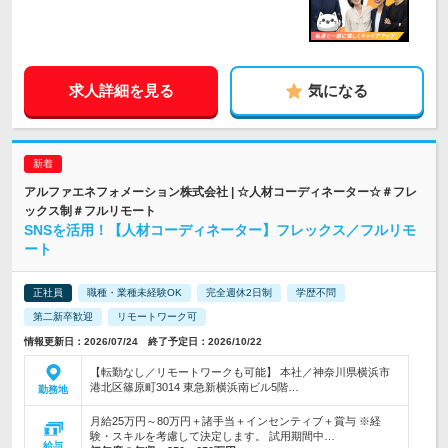
求人詳細を見る
気になる
アルファエネフォメーション株式会社 | ☆人材コーディネーター☆＃フレ
ックス制＃フルリモート
SNSを活用！【人材コーディネーター】フレックス／フルリモ
ート
正社員
職種・業種未経験OK
完全週休2日制
学歴不問
第二新卒歓迎
リモートワーク可
情報更新日：2026/07/24 終了予定日：2026/10/22
【転勤なし／リモートワークも可能】 本社／神奈川県横浜市
港北区篠原町3014 東急新横浜南ビル5階…
勤務地
月給25万円～80万円＋諸手当＋インセンティブ＋賞与 ※経
験・スキルを考慮して決定します。 試用期間中…
給与