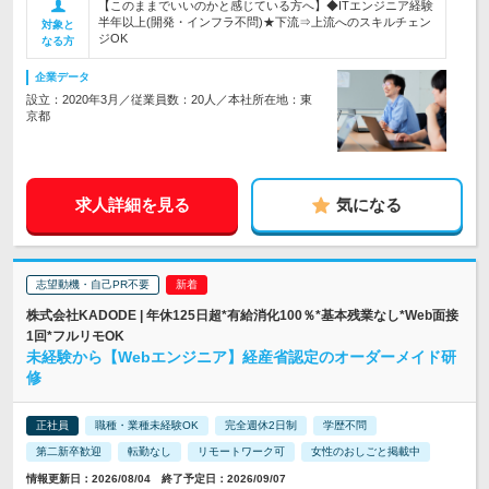
【このままでいいのかと感じている方へ】◆ITエンジニア経験
半年以上(開発・インフラ不問)★下流⇒上流へのスキルチェン
対象と
ジOK
なる方
企業データ
設立：2020年3月／従業員数：20人／本社所在地：東
京都
求人詳細を見る
気になる
志望動機・自己PR不要
株式会社KADODE | 年休125日超*有給消化100％*基本残業なし*Web面接
1回*フルリモOK
未経験から【Webエンジニア】経産省認定のオーダーメイド研
修
正社員
職種・業種未経験OK
完全週休2日制
学歴不問
第二新卒歓迎
転勤なし
リモートワーク可
女性のおしごと掲載中
情報更新日：2026/08/04 終了予定日：2026/09/07