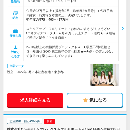
18-5鷹羽ビル7階 ◇フルリモート選…
勤務地
◇月給28万円以上＋賞与年2回（昨年度2カ月分）＋各種手当
※経験・能力等を考慮の上、決定いたします。…
給与
初年度の年収：
403～497万円
スキルアップ・フルリモート・お休みの多さも“ちょうどい
い”オフィスワーク★─★月28万円以上スタート確約★─★服装
仕事内容
／髪型／髪色／ネイル自由♪
2～3名以上の積極採用プロジェクト★─★学歴不問×経験ゼ
ロ・知識ゼロOK×第二新卒の方も歓迎★─★多くの方とお会い
対象と
できるのを楽しみにしています♪
なる方
企業データ
設立：2022年5月／本社所在地：東京都
求人詳細を見る
気になる
志望動機・自己PR不要
株式会社Chi-Full | ☆フレックス＆フルリモート☆1on1研修☆年休125日