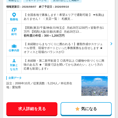
転勤なし
リモートワーク可
女性のおしごと掲載中
情報更新日：2026/08/07 終了予定日：2026/09/10
【 全国各地で募集します！希望エリアで通勤可能 】 ▼転勤は
ありません！ 〈 支店一覧 〉 札幌支…
勤務地
【関東(東京/千葉/神奈川/埼玉)】 月給29万1230円＋皆勤手当1
万円 【関西(大阪/京都/兵庫)】 月給29万13…
給与
初年度の年収：
300～1,200万円
【 未経験からまちづくりに携われる！】書類作成やスケジュ
ール管理、現場サポートといった事務業務をお任せします ★
仕事内容
オフィスと現場のバランスが◎
【 未経験・第二新卒歓迎 】◎高卒以上 ◎建物や街づくりに興
味のある方 ★「面接で話を聞いてから決めたい」という方の
対象と
応募も歓迎します♪
なる方
企業データ
設立：2006年10月／従業員数：5,224人／本社所在
地：愛知県
求人詳細を見る
気になる