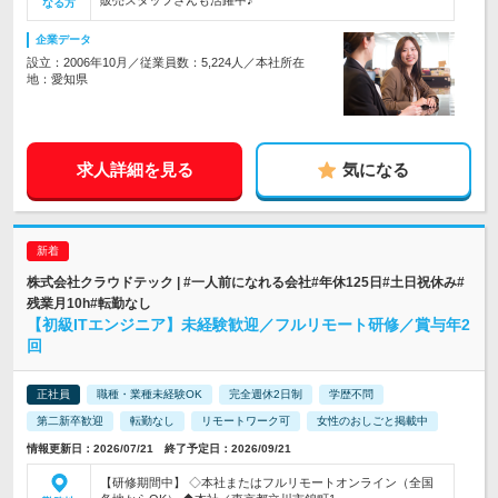
販売スタッフさんも活躍中♪
なる方
企業データ
設立：2006年10月／従業員数：5,224人／本社所在
地：愛知県
求人詳細を見る
気になる
株式会社クラウドテック | #一人前になれる会社#年休125日#土日祝休み#
残業月10h#転勤なし
【初級ITエンジニア】未経験歓迎／フルリモート研修／賞与年2
回
正社員
職種・業種未経験OK
完全週休2日制
学歴不問
第二新卒歓迎
転勤なし
リモートワーク可
女性のおしごと掲載中
情報更新日：2026/07/21 終了予定日：2026/09/21
【研修期間中】 ◇本社またはフルリモートオンライン（全国