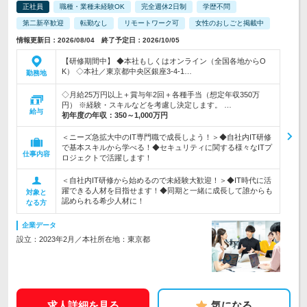
正社員
職種・業種未経験OK
完全週休2日制
学歴不問
第二新卒歓迎
転勤なし
リモートワーク可
女性のおしごと掲載中
情報更新日：2026/08/04 終了予定日：2026/10/05
【研修期間中】 ◆本社もしくはオンライン（全国各地からO
K） ◇本社／東京都中央区銀座3-4-1…
勤務地
◇月給25万円以上＋賞与年2回＋各種手当（想定年収350万
円） ※経験・スキルなどを考慮し決定します。 …
給与
初年度の年収：
350～1,000万円
＜ニーズ急拡大中のIT専門職で成長しよう！＞◆自社内IT研修
で基本スキルから学べる！◆セキュリティに関する様々なITプ
仕事内容
ロジェクトで活躍します！
＜自社内IT研修から始めるので未経験大歓迎！＞◆IT時代に活
躍できる人材を目指せます！◆同期と一緒に成長して誰からも
対象と
認められる希少人材に！
なる方
企業データ
設立：2023年2月／本社所在地：東京都
求人詳細を見る
気になる