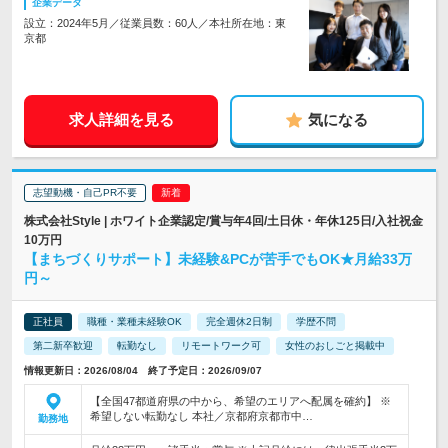
企業データ
設立：2024年5月／従業員数：60人／本社所在地：東
京都
求人詳細を見る
気になる
志望動機・自己PR不要
株式会社Style | ホワイト企業認定/賞与年4回/土日休・年休125日/入社祝金
10万円
【まちづくりサポート】未経験&PCが苦手でもOK★月給33万
円～
正社員
職種・業種未経験OK
完全週休2日制
学歴不問
第二新卒歓迎
転勤なし
リモートワーク可
女性のおしごと掲載中
情報更新日：2026/08/04 終了予定日：2026/09/07
【全国47都道府県の中から、希望のエリアへ配属を確約】 ※
希望しない転勤なし 本社／京都府京都市中…
勤務地