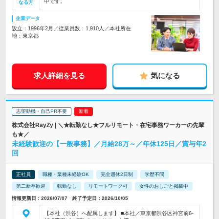
中です。
なる方
企業データ
設立：1996年2月／従業員数：1,910人／本社所在
地：東京都
求人詳細を見る
気になる
志望動機・自己PR不要
株式会社RayZy | ＼★転勤なし★フルリモート・在宅事務ワーカーの先輩
も★／
未経験歓迎の【一般事務】／月給28万～／年休125日／賞与年2
回
正社員
職種・業種未経験OK
完全週休2日制
学歴不問
第二新卒歓迎
転勤なし
リモートワーク可
女性のおしごと掲載中
情報更新日：2026/07/07 終了予定日：2026/10/05
【本社（渋谷）へ配属します】 ■本社／東京都渋谷区神宮前6-