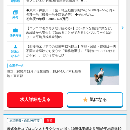
各プロジェクト先(在宅勤務実績あり) ★…
勤務地
◆東京・神奈川・千葉・埼玉勤務:月給24万5,000円～55万円＋
各種手当（残業手当全額支給等） ◆その他の…
給与
初年度の年収：
300～600万円
【コツコツモクモク取り組める♪】カンタンな検品作業など、
未経験から安心して始めることができるシンプルワークばか
仕事内容
り！☆平均月残業時間8h
【面接地エリアでの就業率92％以上】学歴・経験・資格は一切
不問※未経験でも安心☆「勤務地重視」「業務についていける
対象と
か不安…」という方もぜひ！
なる方
企業データ
設立：2001年12月／従業員数：19,944人／本社所在
地：東京都
求人詳細を見る
気になる
志望動機・自己PR不要
株式会社コプロコンストラクション | 9～10連休実績あり/有給平均取得10