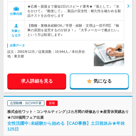
★応募～面接まで最短2日のスピード選考★『落として』『水
をかけて』『酷使して』…製品の安全性・耐久性を確かめる製
仕事内容
品テストをお任せします
【職種・業種未経験OK／学歴・経験・文理は一切不問】『物
事の原因を追究するのが好き！』『大手メーカーで働きたい』
対象と
という方は歓迎します♪
なる方
企業データ
設立：2001年12月／従業員数：19,944人／本社所在
地：東京都
求人詳細を見る
気になる
志望動機・自己PR不要
株式会社ワット・コンサルティング | 2カ月間の研修あり★産育休実績あり
★7/20福岡フェア出展
女性活躍中♪未経験から始める【CAD事務】土日祝休み★年休
125日