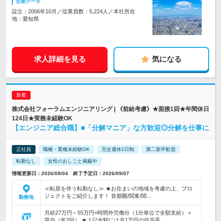
企業データ
設立：2006年10月／従業員数：5,224人／本社所在
地：愛知県
求人詳細を見る
気になる
株式会社フォーラムエンジニアリング | 《前給考慮》★面接1回★年間休日
124日★実務未経験OK
【エンジニア総合職】■「分解マニア」な方歓迎◎分解を仕事に
正社員
職種・業種未経験OK
完全週休2日制
第二新卒歓迎
転勤なし
女性のおしごと掲載中
情報更新日：2026/08/04 終了予定日：2026/09/07
≪転居を伴う転勤なし≫ ★お住まいの地域を考慮の上、プロ
ジェクトをご紹介します！ 首都圏/関東/関…
勤務地
月給27万円～55万円+時間外労働分（1分単位で全額支給）＋
賞与（年2回） ★上記金額には月1万円の住宅手…