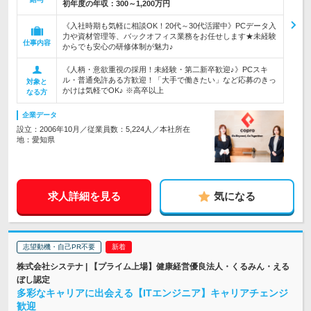
初年度の年収：
300～1,200万円
《入社時期も気軽に相談OK！20代～30代活躍中》PCデータ入
力や資材管理等、バックオフィス業務をお任せします★未経験
仕事内容
からでも安心の研修体制が魅力♪
《人柄・意欲重視の採用！未経験・第二新卒歓迎♪》PCスキ
ル・普通免許ある方歓迎！「大手で働きたい」など応募のきっ
対象と
かけは気軽でOK♪ ※高卒以上
なる方
企業データ
設立：2006年10月／従業員数：5,224人／本社所在
地：愛知県
求人詳細を見る
気になる
志望動機・自己PR不要
株式会社システナ | 【プライム上場】健康経営優良法人・くるみん・える
ぼし認定
多彩なキャリアに出会える【ITエンジニア】キャリアチェンジ
歓迎