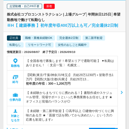
志望動機・自己PR不要
株式会社コプロコンストラクション | 上場グループ│年間休日125日│希望
勤務地で働けて転勤なし
※H【 建築事務 】初年度年収400万以上も可／完全週休2日制
正社員
職種・業種未経験OK
完全週休2日制
第二新卒歓迎
転勤なし
リモートワーク可
女性のおしごと掲載中
情報更新日：2026/08/07 終了予定日：2026/09/10
【 全国各地で募集します！希望エリアで通勤可能 】 ▼転勤は
ありません！ 〈 支店一覧 〉 札幌支…
勤務地
【関東(東京/千葉/神奈川/埼玉)】 月給29万1230円＋皆勤手当1
万円 【関西(大阪/京都/兵庫)】 月給29万13…
給与
初年度の年収：
300～1,200万円
【 未経験からまちづくりに携われる！】書類作成やスケジュ
ール管理、現場サポートといった事務業務をお任せします ★
仕事内容
オフィスと現場のバランスが◎
【 未経験・第二新卒歓迎 】◎高卒以上 ◎建物や街づくりに興
味のある方 ★「面接で話を聞いてから決めたい」という方の
対象と
応募も歓迎します♪
なる方