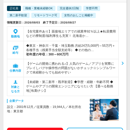
正社員
職種・業種未経験OK
完全週休2日制
学歴不問
第二新卒歓迎
リモートワーク可
女性のおしごと掲載中
情報更新日：2026/08/03 終了予定日：2026/08/27
【在宅案件あり】面接地エリアでの就業率92％以上★転居費用
などの寮制度/福利厚生も充実！ 北海道か…
勤務地
◆東京・神奈川・千葉・埼玉勤務:月給24万5,000円～55万円＋
各種手当（残業手当全額支給等） ◆その他の…
給与
初年度の年収：
300～600万円
【ゲームの開発に携われる♪】人気のゲーム／アプリを実際に
プレイしバグや操作性の問題がないかチェック☆シンプルワー
仕事内容
クで未経験からでも始めやすい
【未経験・第二新卒・既卒歓迎】◆学歴・経験・年齢不問 ◆
ゲームやアプリの開発エンジニアになりたい方 【選べる勤務
対象と
地│転勤ナシ】
なる方
企業データ
設立：2001年12月／従業員数：19,944人／本社所在
地：東京都