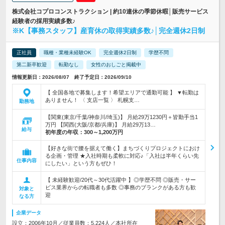
株式会社コプロコンストラクション | 約10連休の季節休暇│販売サービス
経験者の採用実績多数♪
※K【事務スタッフ】産育休の取得実績多数♪│完全週休2日制
正社員
職種・業種未経験OK
完全週休2日制
学歴不問
第二新卒歓迎
転勤なし
女性のおしごと掲載中
情報更新日：2026/08/07 終了予定日：2026/09/10
【 全国各地で募集します！希望エリアで通勤可能 】 ▼転勤は
ありません！ 〈 支店一覧 〉 札幌支…
勤務地
【関東(東京/千葉/神奈川/埼玉)】 月給29万1230円＋皆勤手当1
万円 【関西(大阪/京都/兵庫)】 月給29万13…
給与
初年度の年収：
300～1,200万円
【好きな街で腰を据えて働く】まちづくりプロジェクトにおけ
る企画・管理 ★入社時期も柔軟に対応♪「入社は半年くらい先
仕事内容
にしたい」という方もぜひ！
【 未経験歓迎/20代～30代活躍中 】◎学歴不問 ◎販売・サー
ビス業界からの転職者も多数 ◎事務のブランクがある方も歓
対象と
迎
なる方
企業データ
設立：2006年10月／従業員数：5,224人／本社所在