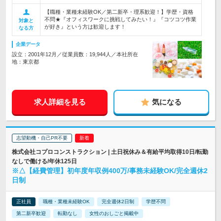
【職種・業種未経験OK／第二新卒・理系歓迎！】学歴・資格
不問★『オフィスワークに挑戦してみたい！』『コツコツ作業
対象と
が好き』という方は歓迎します！
なる方
企業データ
設立：2001年12月／従業員数：19,944人／本社所在
地：東京都
求人詳細を見る
気になる
志望動機・自己PR不要
株式会社コプロコンストラクション | 土日祝休み＆有給平均取得10日/転勤
なしで働ける/年休125日
※△【経費管理】初年度年収例400万/事務未経験OK/完全週休2
日制
正社員
職種・業種未経験OK
完全週休2日制
学歴不問
第二新卒歓迎
転勤なし
女性のおしごと掲載中