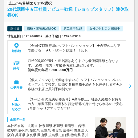
以上から希望エリアを選択
20代活躍中★正社員デビュー歓迎【ショップスタッフ】連休取
得OK
正社員
職種・業種未経験OK
第二新卒歓迎
女性のおしごと掲載中
情報更新日：2026/08/07 終了予定日：2026/09/10
【全国47都道府県のソフトバンクショップ】 ★希望のエリア
で働ける！ ★U・Iターン歓迎！ 《以下…
勤務地
月給200,000円以上 ※上記はあくまでも最低保障額となりま
す。 経験・能力・年齢を考慮し決定します。 …
給与
初年度の年収：
300～500万円
【個人ノルマなしで働きやすい♪】ソフトバンクショップのス
タッフとして接客、販売や各種事務手続きをお任せします★お
仕事内容
客様の来店は原則予約制です
【3～6か月の充実研修あり】■高卒以上、社会人経験をお持ち
の方（年数不問）※商材知識は研修で身に付けられるので安心
対象と
♪早期キャリアアップも可能！
なる方
企業データ
本社所在地：北海道 神奈川県 石川県 新潟県 山梨県
岐阜県 静岡県 愛知県 三重県 滋賀県 京都府 青森県 大
阪府 兵庫県 奈良県 岡山県 広島県 山口県 徳島県 香川