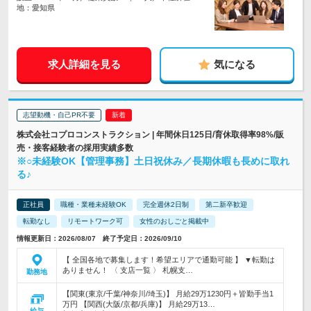
地：愛知県
求人詳細を見る
気になる
志望動機・自己PR不要
株式会社コプロコンストラクション | 年間休日125日/育休取得率98%/販
売・接客経験者の採用実績多数
※○未経験OK【管理事務】土日祝休み／長期休暇も長めに取れ
る♪
正社員
職種・業種未経験OK
完全週休2日制
第二新卒歓迎
転勤なし
リモートワーク可
女性のおしごと掲載中
情報更新日：2026/08/07 終了予定日：2026/09/10
【 全国各地で募集します！希望エリアで通勤可能 】 ▼転勤は
ありません！ 〈 支店一覧 〉 札幌支…
勤務地
【関東(東京/千葉/神奈川/埼玉)】 月給29万1230円＋皆勤手当1
万円 【関西(大阪/京都/兵庫)】 月給29万13…
給与