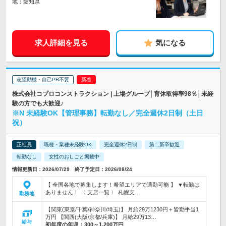
地：愛知県
求人詳細を見る
気になる
志望動機・自己PR不要
株式会社コプロコンストラクション | 上場グループ│育休取得率98％│未経
験の方でも大歓迎♪
※N 未経験OK【管理事務】転勤なし／完全週休2日制（土日
祝）
正社員
職種・業種未経験OK
完全週休2日制
第二新卒歓迎
転勤なし
女性のおしごと掲載中
情報更新日：2026/07/29 終了予定日：2026/08/24
【 全国各地で募集します！希望エリアで通勤可能 】 ▼転勤は
ありません！ 〈 支店一覧 〉 札幌支…
勤務地
【関東(東京/千葉/神奈川/埼玉)】 月給29万1230円＋皆勤手当1
万円 【関西(大阪/京都/兵庫)】 月給29万13…
給与
初年度の年収：
300～1,200万円