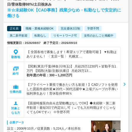
日/育休取得98%/土日祝休み
※☆未経験OK【CAD事務】残業少なめ・転勤なしで安定的に
働ける
正社員
職種・業種未経験OK
完全週休2日制
学歴不問
第二新卒歓迎
転勤なし
リモートワーク可
女性のおしごと掲載中
情報更新日：2026/08/07 終了予定日：2026/09/10
【 全国各地で募集します！希望エリアで通勤可能 】 ▼転勤は
ありません！ 〈 支店一覧 〉 札幌支…
勤務地
【関東(東京/千葉/神奈川/埼玉)】 月給29万1230円＋皆勤手当1
万円 【関西(大阪/京都/兵庫)】 月給29万13…
給与
初年度の年収：
300～1,200万円
【プライベート重視で働きたい方も歓迎！】CADソフトを使用
した図面作成作業★20代～30代活躍中★上場グループの手厚い
仕事内容
福利厚生あり！育休取得率98％
【面接時服装自由＆志望動機はなしでOK】◆未経験・第二新
卒歓迎！最短3日で内定出し可（→でも入社時期はすぐじゃな
対象と
くてもOKです♪） ※学歴不問
なる方
企業データ
設立：2006年10月／従業員数：5,224人／本社所在