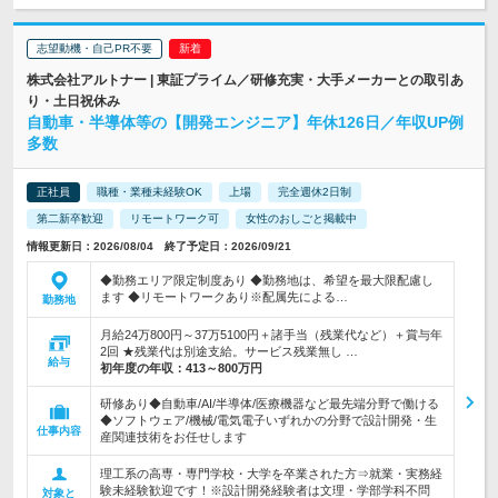
志望動機・自己PR不要
株式会社アルトナー | 東証プライム／研修充実・大手メーカーとの取引あ
り・土日祝休み
自動車・半導体等の【開発エンジニア】年休126日／年収UP例
多数
正社員
職種・業種未経験OK
上場
完全週休2日制
第二新卒歓迎
リモートワーク可
女性のおしごと掲載中
情報更新日：2026/08/04 終了予定日：2026/09/21
◆勤務エリア限定制度あり ◆勤務地は、希望を最大限配慮し
ます ◆リモートワークあり※配属先による…
勤務地
月給24万800円～37万5100円＋諸手当（残業代など）＋賞与年
2回 ★残業代は別途支給。サービス残業無し …
給与
初年度の年収：
413～800万円
研修あり◆自動車/AI/半導体/医療機器など最先端分野で働ける
◆ソフトウェア/機械/電気電子いずれかの分野で設計開発・生
仕事内容
産関連技術をお任せします
理工系の高専・専門学校・大学を卒業された方⇒就業・実務経
験未経験歓迎です！※設計開発経験者は文理・学部学科不問
対象と