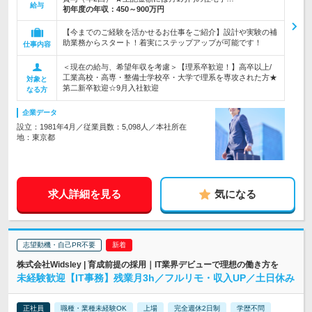
給与
初年度の年収：
450～900万円
【今までのご経験を活かせるお仕事をご紹介】設計や実験の補
助業務からスタート！着実にステップアップが可能です！
仕事内容
＜現在の給与、希望年収を考慮＞【理系卒歓迎！】高卒以上/
工業高校・高専・整備士学校卒・大学で理系を専攻された方★
対象と
第二新卒歓迎☆9月入社歓迎
なる方
企業データ
設立：1981年4月／従業員数：5,098人／本社所在
地：東京都
求人詳細を見る
気になる
志望動機・自己PR不要
株式会社Widsley | 育成前提の採用｜IT業界デビューで理想の働き方を
未経験歓迎【IT事務】残業月3h／フルリモ・収入UP／土日休み
正社員
職種・業種未経験OK
上場
完全週休2日制
学歴不問