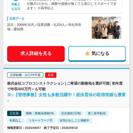
が魅力♪だから、経験や資格が無くても安心してスタートでき
対象と
ます！ ※高卒以上
なる方
企業データ
設立：2006年10月／従業員数：5,224人／本社所在
地：愛知県
求人詳細を見る
気になる
志望動機・自己PR不要
株式会社コプロコンストラクション | ご希望の勤務地を選択可能│初年度
で年収400万円～も可能
※○【管理事務】女性も多数活躍中！産休育休の取得実績も豊富
♪
正社員
職種・業種未経験OK
完全週休2日制
第二新卒歓迎
転勤なし
リモートワーク可
女性のおしごと掲載中
情報更新日：2026/08/07 終了予定日：2026/09/10