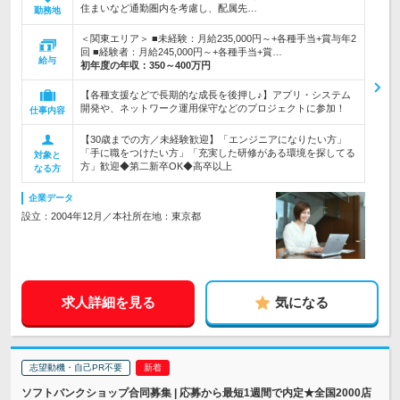
住まいなど通勤圏内を考慮し、配属先…
勤務地
＜関東エリア＞ ■未経験：月給235,000円～+各種手当+賞与年2
回 ■経験者：月給245,000円～+各種手当+賞…
給与
初年度の年収：
350～400万円
【各種支援などで長期的な成長を後押し♪】アプリ・システム
開発や、ネットワーク運用保守などのプロジェクトに参加！
仕事内容
【30歳までの方／未経験歓迎】「エンジニアになりたい方」
「手に職をつけたい方」「充実した研修がある環境を探してる
対象と
方」歓迎◆第二新卒OK◆高卒以上
なる方
企業データ
設立：2004年12月／本社所在地：東京都
求人詳細を見る
気になる
志望動機・自己PR不要
ソフトバンクショップ合同募集 | 応募から最短1週間で内定★全国2000店