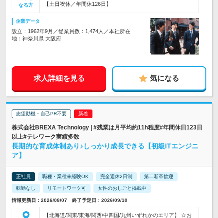
【土日祝休／年間休126日】
なる方
企業データ
設立：1962年9月／従業員数：1,474人／本社所在
地：神奈川県 大阪府
求人詳細を見る
気になる
志望動機・自己PR不要
株式会社BREXA Technology | #残業は月平均約11h程度#年間休日123日
以上#テレワーク実績多数
長期的な育成体制あり♪しっかり成長できる【初級ITエンジニ
ア】
正社員
職種・業種未経験OK
完全週休2日制
第二新卒歓迎
転勤なし
リモートワーク可
女性のおしごと掲載中
情報更新日：2026/08/07 終了予定日：2026/09/10
【北海道/関東/東海/関西/中四国/九州いずれかのエリア】 ☆お