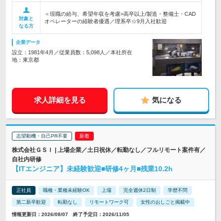
＜現職の給与、希望年収を考慮>高卒以上/製造・整備士・CAD
対象と
オペレーターの経験者優遇／理系卒☆9月入社歓迎
なる方
企業データ
設立：1981年4月／従業員数：5,098人／本社所在
地：東京都
求人詳細を見る
気になる
志望動機・自己PR不要
株式会社ＧＳＩ | 上場企業／土日祝休／転勤なし／フルリモート案件有／
自社内研修
【ITエンジニア】未経験歓迎■研修4ヶ月■残業10.2h
正社員
職種・業種未経験OK
上場
完全週休2日制
学歴不問
第二新卒歓迎
転勤なし
リモートワーク可
女性のおしごと掲載中
情報更新日：2026/08/07 終了予定日：2026/11/05