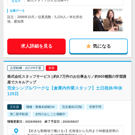
販売スタッフさんも活躍中♪
なる方
企業データ
設立：2006年10月／従業員数：5,224人／本社所在
地：愛知県
求人詳細を見る
気になる
志望動機・自己PR不要
株式会社スタッフサービス | 約9.7万件のお仕事あり／約900種類の学習講
座でスキルアップ
完全シンプルワークな【倉庫内作業スタッフ】土日祝休/年休
125日
正社員
職種・業種未経験OK
完全週休2日制
学歴不問
第二新卒歓迎
女性のおしごと掲載中
情報更新日：2026/08/03 終了予定日：2026/08/27
【好きな勤務地で働ける♪】北海道から九州まで46都道府県の