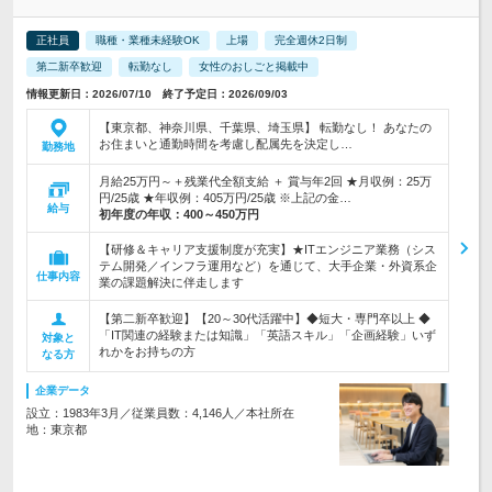
正社員
職種・業種未経験OK
上場
完全週休2日制
第二新卒歓迎
転勤なし
女性のおしごと掲載中
情報更新日：2026/07/10 終了予定日：2026/09/03
【東京都、神奈川県、千葉県、埼玉県】 転勤なし！ あなたの
お住まいと通勤時間を考慮し配属先を決定し…
勤務地
月給25万円～＋残業代全額支給 ＋ 賞与年2回 ★月収例：25万
円/25歳 ★年収例：405万円/25歳 ※上記の金…
給与
初年度の年収：
400～450万円
【研修＆キャリア支援制度が充実】★ITエンジニア業務（シス
テム開発／インフラ運用など）を通じて、大手企業・外資系企
仕事内容
業の課題解決に伴走します
【第二新卒歓迎】【20～30代活躍中】◆短大・専門卒以上 ◆
「IT関連の経験または知識」「英語スキル」「企画経験」いず
対象と
れかをお持ちの方
なる方
企業データ
設立：1983年3月／従業員数：4,146人／本社所在
地：東京都