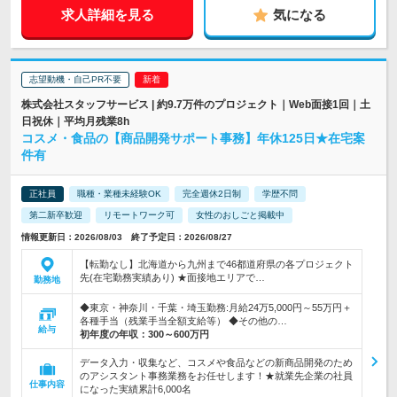
求人詳細を見る
気になる
志望動機・自己PR不要
株式会社スタッフサービス | 約9.7万件のプロジェクト｜Web面接1回｜土
日祝休｜平均月残業8h
コスメ・食品の【商品開発サポート事務】年休125日★在宅案
件有
正社員
職種・業種未経験OK
完全週休2日制
学歴不問
第二新卒歓迎
リモートワーク可
女性のおしごと掲載中
情報更新日：2026/08/03 終了予定日：2026/08/27
【転勤なし】北海道から九州まで46都道府県の各プロジェクト
先(在宅勤務実績あり) ★面接地エリアで…
勤務地
◆東京・神奈川・千葉・埼玉勤務:月給24万5,000円～55万円＋
各種手当（残業手当全額支給等） ◆その他の…
給与
初年度の年収：
300～600万円
データ入力・収集など、コスメや食品などの新商品開発のため
のアシスタント事務業務をお任せします！★就業先企業の社員
仕事内容
になった実績累計6,000名