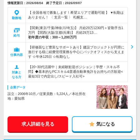
情報更新日：2026/08/04 終了予定日：2026/09/07
【 全国各地で募集します！希望エリアで通勤可能 】 ▼転勤は
ありません！ 〈 支店一覧 〉 札幌支…
勤務地
【関東(東京/千葉/神奈川/埼玉)】 月給29万1230円＋皆勤手当1
万円 【関西(大阪/京都/兵庫)】 月給29万13…
給与
初年度の年収：
300～1,200万円
【研修面など豊富なサポートあり】建設プロジェクトが円滑に
進行する様に経費管理業務を中心にバックオフィスから支えま
仕事内容
す ☆年休125日 ☆転勤なし
【20~30代活躍中｜未経験歓迎ポジション｜学歴・スキル不
問】◆基本的なPCスキル&普通自動車免許をお持ちの方歓迎<
対象と
最短3日で内定出し/スピード入社可>
なる方
企業データ
設立：2006年10月／従業員数：5,224人／本社所在
地：愛知県
求人詳細を見る
気になる