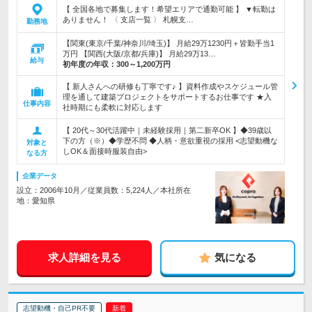
【 全国各地で募集します！希望エリアで通勤可能 】 ▼転勤は
ありません！ 〈 支店一覧 〉 札幌支…
勤務地
【関東(東京/千葉/神奈川/埼玉)】 月給29万1230円＋皆勤手当1
万円 【関西(大阪/京都/兵庫)】 月給29万13…
給与
初年度の年収：
300～1,200万円
【 新人さんへの研修も丁寧です♪ 】資料作成やスケジュール管
理を通して建築プロジェクトをサポートするお仕事です ★入
仕事内容
社時期にも柔軟に対応します
【 20代～30代活躍中｜未経験採用｜第二新卒OK 】◆39歳以
下の方（※）◆学歴不問 ◆人柄・意欲重視の採用 <志望動機な
対象と
しOK＆面接時服装自由>
なる方
企業データ
設立：2006年10月／従業員数：5,224人／本社所在
地：愛知県
求人詳細を見る
気になる
志望動機・自己PR不要