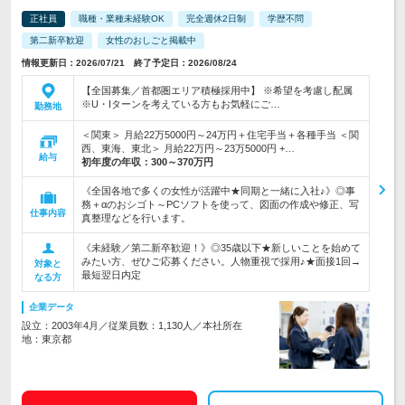
正社員
職種・業種未経験OK
完全週休2日制
学歴不問
第二新卒歓迎
女性のおしごと掲載中
情報更新日：2026/07/21 終了予定日：2026/08/24
【全国募集／首都圏エリア積極採用中】 ※希望を考慮し配属
※U・Iターンを考えている方もお気軽にご…
勤務地
＜関東＞ 月給22万5000円～24万円＋住宅手当＋各種手当 ＜関
西、東海、東北＞ 月給22万円～23万5000円 +…
給与
初年度の年収：
300～370万円
《全国各地で多くの女性が活躍中★同期と一緒に入社♪》◎事
務＋αのおシゴト～PCソフトを使って、図面の作成や修正、写
仕事内容
真整理などを行います。
《未経験／第二新卒歓迎！》◎35歳以下★新しいことを始めて
みたい方、ぜひご応募ください。人物重視で採用♪★面接1回→
対象と
最短翌日内定
なる方
企業データ
設立：2003年4月／従業員数：1,130人／本社所在
地：東京都