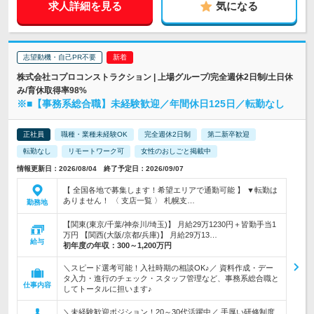
求人詳細を見る
気になる
志望動機・自己PR不要
株式会社コプロコンストラクション | 上場グループ/完全週休2日制/土日休
み/育休取得率98%
※■【事務系総合職】未経験歓迎／年間休日125日／転勤なし
正社員
職種・業種未経験OK
完全週休2日制
第二新卒歓迎
転勤なし
リモートワーク可
女性のおしごと掲載中
情報更新日：2026/08/04 終了予定日：2026/09/07
【 全国各地で募集します！希望エリアで通勤可能 】 ▼転勤は
ありません！ 〈 支店一覧 〉 札幌支…
勤務地
【関東(東京/千葉/神奈川/埼玉)】 月給29万1230円＋皆勤手当1
万円 【関西(大阪/京都/兵庫)】 月給29万13…
給与
初年度の年収：
300～1,200万円
＼スピード選考可能！入社時期の相談OK♪／ 資料作成・デー
タ入力・進行のチェック・スタッフ管理など、事務系総合職と
仕事内容
してトータルに担います♪
＼未経験歓迎ポジション！20～30代活躍中／ 手厚い研修制度