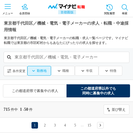
首都圏版
メニュー
会員登録
閲覧履歴
検索
東京都千代田区／機械・電気・電子メーカーの求人・転職・中途採
用情報
東京都千代田区／機械・電気・電子メーカーの転職・求人一覧ページです。マイナビ
転職では東京都の市区町村からもあなたにぴったりの求人を探せます。
東京都千代田区／機械・電気・電子メーカー
勤務地
職種
年収
特徴
条件変更
この都道府県
以外でも
この都道府県
で募集中の求人
同時に募集中の求人
715
1
50
件中
-
件
並び替え
1
2
3
4
5
15
…