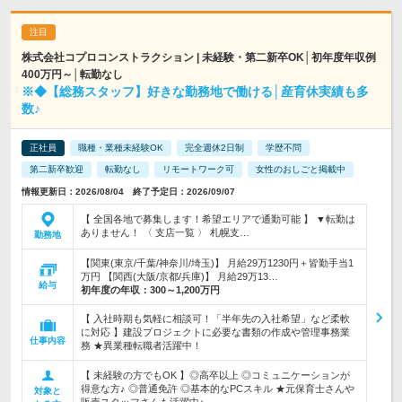
株式会社コプロコンストラクション | 未経験・第二新卒OK│初年度年収例
400万円～│転勤なし
※◆【総務スタッフ】好きな勤務地で働ける│産育休実績も多
数♪
正社員
職種・業種未経験OK
完全週休2日制
学歴不問
第二新卒歓迎
転勤なし
リモートワーク可
女性のおしごと掲載中
情報更新日：2026/08/04 終了予定日：2026/09/07
【 全国各地で募集します！希望エリアで通勤可能 】 ▼転勤は
ありません！ 〈 支店一覧 〉 札幌支…
勤務地
【関東(東京/千葉/神奈川/埼玉)】 月給29万1230円＋皆勤手当1
万円 【関西(大阪/京都/兵庫)】 月給29万13…
給与
初年度の年収：
300～1,200万円
【 入社時期も気軽に相談可！「半年先の入社希望」など柔軟
に対応 】建設プロジェクトに必要な書類の作成や管理事務業
仕事内容
務 ★異業種転職者活躍中！
【 未経験の方でもOK 】◎高卒以上 ◎コミュニケーションが
得意な方♪ ◎普通免許 ◎基本的なPCスキル ★元保育士さんや
対象と