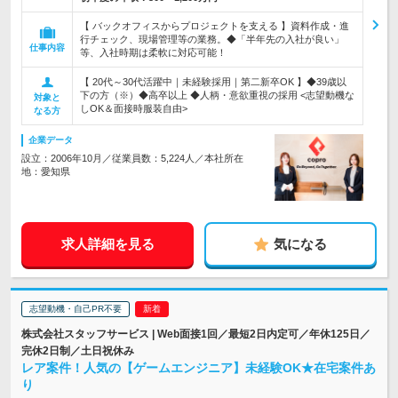
【 バックオフィスからプロジェクトを支える 】資料作成・進
行チェック、現場管理等の業務。◆「半年先の入社が良い」
仕事内容
等、入社時期は柔軟に対応可能！
【 20代～30代活躍中｜未経験採用｜第二新卒OK 】◆39歳以
下の方（※）◆高卒以上 ◆人柄・意欲重視の採用 <志望動機な
対象と
しOK＆面接時服装自由>
なる方
企業データ
設立：2006年10月／従業員数：5,224人／本社所在
地：愛知県
求人詳細を見る
気になる
志望動機・自己PR不要
株式会社スタッフサービス | Web面接1回／最短2日内定可／年休125日／
完休2日制／土日祝休み
レア案件！人気の【ゲームエンジニア】未経験OK★在宅案件あ
り