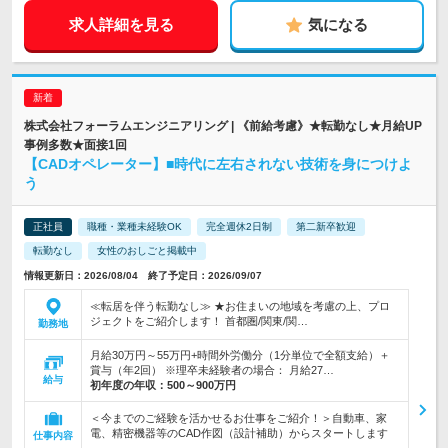
求人詳細を見る
気になる
株式会社フォーラムエンジニアリング | 《前給考慮》★転勤なし★月給UP
事例多数★面接1回
【CADオペレーター】■時代に左右されない技術を身につけよ
う
正社員
職種・業種未経験OK
完全週休2日制
第二新卒歓迎
転勤なし
女性のおしごと掲載中
情報更新日：2026/08/04 終了予定日：2026/09/07
≪転居を伴う転勤なし≫ ★お住まいの地域を考慮の上、プロ
ジェクトをご紹介します！ 首都圏/関東/関…
勤務地
月給30万円～55万円+時間外労働分（1分単位で全額支給）＋
賞与（年2回） ※理卒未経験者の場合： 月給27…
給与
初年度の年収：
500～900万円
＜今までのご経験を活かせるお仕事をご紹介！＞自動車、家
電、精密機器等のCAD作図（設計補助）からスタートします
仕事内容