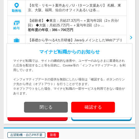
【在宅・リモート案件あり／U・Iターン支援あり】 札幌、東
京、大阪、福岡、仙台のオフィスあるいは各…
勤務地
【経験者】 ◆東京：月給27.3万円～＋賞与年2回（2ヶ月分/
回） ◆大阪：月給25.7万円～＋賞与年2回（2ヶ…
給与
初年度の年収：
386～700万円
【基礎から学べる4カ月研修】JavaをメインとしたWebアプリ
ケーション開発／チームで案件参画
仕事内容
マイナビ転職からのお知らせ
《経験・学歴不問》第二新卒歓迎！IT・ものづくりに興味があ
マイナビ転職では、サイトの継続的な改善や、ユーザーのみなさまに最適化され
対象と
る方ややってみたい方大歓迎★
た広告を配信すること等を目的に、Cookie等の「インフォマティブデータ」を利
なる方
用しています。
企業データ
インフォマティブデータの提供を無効にしたい場合は「確認する」ボタンのリン
設立：2006年10月／従業員数：544人／本社所在地：
ク先から停止（オプトアウト）を行うことができます。
北海道
※オプトアウトをした場合、マイナビ転職の一部サービスを利用できない場合が
あります。
閉じる
確認する
求人詳細を見る
気になる
志望動機・自己PR不要