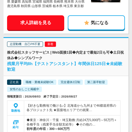
県 愛媛県 高知県 宮城県 福岡県 長崎県 熊本県 大分県
鹿児島県 秋田県 山形県 茨城県 栃木県 埼玉県 東京都
求人詳細を見る
気になる
志望動機・自己PR不要
株式会社スタッフサービス | Web面接1回◆内定まで最短2日も可◆土日祝
休み◆シンプルワーク
残業月平均8h【テストアシスタント】年間休日125日★未経験
歓迎
正社員
職種・業種未経験OK
完全週休2日制
第二新卒歓迎
女性のおしごと掲載中
情報更新日：2026/08/03 終了予定日：2026/08/27
【好きな勤務地で働ける♪】北海道から九州まで46都道府県の
各プロジェクト先 ★面接地エリアでの就業…
勤務地
◆東京・神奈川・千葉・埼玉勤務:月給24万5,000円～55万円＋
各種手当（残業手当全額支給等） ◆その他の…
給与
初年度の年収：
300～600万円