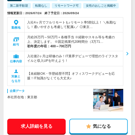
第二新卒歓迎
転勤なし
リモートワーク可
女性のおしごと掲載中
情報更新日：2026/07/24 終了予定日：2026/09/24
入社4ヶ月でフルリモートも♪リモート率5割以上！ ＼転勤な
し！通いやすさも考慮して配属♪／ ◎東京…
勤務地
月給26万円～50万円＋各種手当 ※経験やスキル等を考慮の
上、決定します。 ※固定残業代20時間分（3万71…
給与
初年度の年収：
400～700万円
入社後2ヶ月は研修のみ！IT業界デビューで理想のライフスタ
イルと収入UPを叶えよう！
仕事内容
【未経験OK・学歴経歴不問】オフィスワークデビューを応
対象と
援！IT知識がなくても大丈夫♪
なる方
企業データ
本社所在地：東京都
求人詳細を見る
気になる