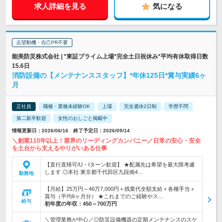
求人詳細を見る
気になる
志望動機・自己PR不要
能美防災株式会社 | *東証プライム上場*完全土日祝休み*平均有休取得日数
15.6日
消防設備の【メンテナンススタッフ】*年休125日*賞与実績6ヶ
月
正社員
職種・業種未経験OK
上場
完全週休2日制
学歴不問
第二新卒歓迎
女性のおしごと掲載中
情報更新日：2026/06/16 終了予定日：2026/09/14
＼創業110年以上！業界のリーディングカンパニー／日常の安心・安全
を土台から支えるやりがいある仕事
【直行直帰可/U・Iターン歓迎】 ★配属先は希望を最大限考慮
します ◎本社 東京都千代田区九段南4…
勤務地
【月給】25万円～46万7,000円＋残業代全額支給＋各種手当＋
賞与（平均6ヶ月分） ★これまでのご経験やス…
給与
初年度の年収：
450～700万円
＼管理業務が中心／◎防災設備機器の定期メンテナンスのスケ