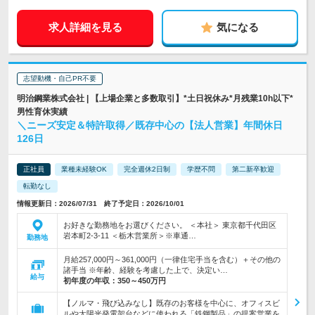
求人詳細を見る
気になる
志望動機・自己PR不要
明治鋼業株式会社 | 【上場企業と多数取引】*土日祝休み*月残業10h以下*
男性育休実績
＼ニーズ安定＆特許取得／既存中心の【法人営業】年間休日
126日
正社員
業種未経験OK
完全週休2日制
学歴不問
第二新卒歓迎
転勤なし
情報更新日：2026/07/31 終了予定日：2026/10/01
お好きな勤務地をお選びください。 ＜本社＞ 東京都千代田区
岩本町2-3-11 ＜栃木営業所＞※車通…
勤務地
月給257,000円～361,000円（一律住宅手当を含む）＋その他の
諸手当 ※年齢、経験を考慮した上で、決定い…
給与
初年度の年収：
350～450万円
【ノルマ・飛び込みなし】既存のお客様を中心に、オフィスビ
ルや太陽光発電架台などに使われる「鉄鋼製品」の提案営業を