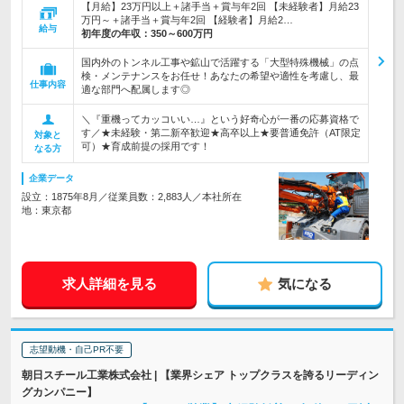
【月給】23万円以上＋諸手当＋賞与年2回 【未経験者】月給23
万円～＋諸手当＋賞与年2回 【経験者】月給2…
給与
初年度の年収：
350～600万円
国内外のトンネル工事や鉱山で活躍する「大型特殊機械」の点
検・メンテナンスをお任せ！あなたの希望や適性を考慮し、最
仕事内容
適な部門へ配属します◎
＼『重機ってカッコいい…』という好奇心が一番の応募資格で
す／★未経験・第二新卒歓迎★高卒以上★要普通免許（AT限定
対象と
可）★育成前提の採用です！
なる方
企業データ
設立：1875年8月／従業員数：2,883人／本社所在
地：東京都
求人詳細を見る
気になる
志望動機・自己PR不要
朝日スチール工業株式会社 | 【業界シェア トップクラスを誇るリーディン
グカンパニー】