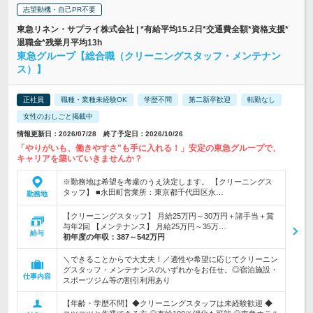
志望動機・自己PR不要
東急リネン・サプライ株式会社 | *有給平均15.2日*交通費全額*資格支援*
退職金*残業月平均13h
東急グループ【総合職（クリーニングスタッフ・メンテナン
ス）】
正社員
職種・業種未経験OK
学歴不問
第二新卒歓迎
転勤なし
女性のおしごと掲載中
情報更新日：2026/07/28 終了予定日：2026/10/26
「やりがいも、働きやすさ"も手に入れる！」安定の東急グループで、
キャリアを築いていきませんか？
※勤務地は希望を考慮のうえ決定します。 【クリーニングス
タッフ】 ■永田町営業所：東京都千代田区永…
勤務地
【クリーニングスタッフ】 月給25万円～30万円＋諸手当＋賞
与年2回 【メンテナンス】 月給25万円～35万…
給与
初年度の年収：
387～542万円
＼できることからで大丈夫！／適性や希望に応じてクリーニン
グスタッフ・メンテナンスのいずれかをお任せ。◎宿泊施設・
仕事内容
スポーツジム等の割引利用あり
【年齢・学歴不問】◆クリーニングスタッフは未経験歓迎 ◆