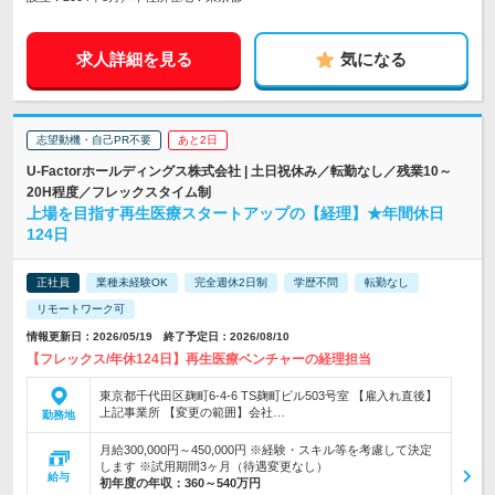
求人詳細を見る
気になる
志望動機・自己PR不要
あと2日
U-Factorホールディングス株式会社 | 土日祝休み／転勤なし／残業10～
20H程度／フレックスタイム制
上場を目指す再生医療スタートアップの【経理】★年間休日
124日
正社員
業種未経験OK
完全週休2日制
学歴不問
転勤なし
リモートワーク可
情報更新日：2026/05/19 終了予定日：2026/08/10
【フレックス/年休124日】再生医療ベンチャーの経理担当
東京都千代田区麹町6-4-6 TS麹町ビル503号室 【雇入れ直後】
上記事業所 【変更の範囲】会社…
勤務地
月給300,000円～450,000円 ※経験・スキル等を考慮して決定
します ※試用期間3ヶ月（待遇変更なし）
給与
初年度の年収：
360～540万円