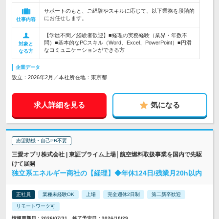
サポートのもと、ご経験やスキルに応じて、以下業務を段階的
にお任せします。
仕事内容
【学歴不問／経験者歓迎】■経理の実務経験（業界・年数不
問）■基本的なPCスキル（Word、Excel、PowerPoint）■円滑
対象と
なコミュニケーションができる方
なる方
企業データ
設立：2026年2月／本社所在地：東京都
求人詳細を見る
気になる
志望動機・自己PR不要
三愛オブリ株式会社 | 東証プライム上場│航空燃料取扱事業を国内で先駆
けて展開
独立系エネルギー商社の【経理】◆年休124日/残業月20h以内
正社員
業種未経験OK
上場
完全週休2日制
第二新卒歓迎
リモートワーク可
情報更新日：2026/07/31 終了予定日：2026/10/29