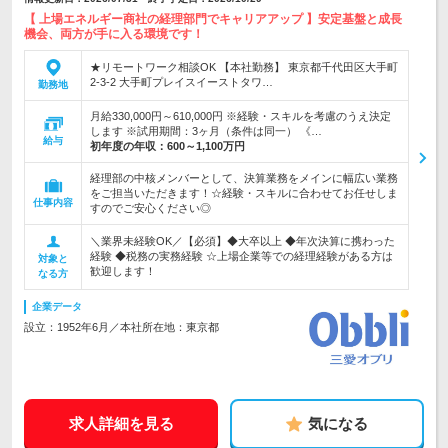
【 上場エネルギー商社の経理部門でキャリアアップ 】安定基盤と成長
機会、両方が手に入る環境です！
★リモートワーク相談OK 【本社勤務】 東京都千代田区大手町
2-3-2 大手町プレイスイーストタワ…
勤務地
月給330,000円～610,000円 ※経験・スキルを考慮のうえ決定
します ※試用期間：3ヶ月（条件は同一） 《…
給与
初年度の年収：
600～1,100万円
経理部の中核メンバーとして、決算業務をメインに幅広い業務
をご担当いただきます！☆経験・スキルに合わせてお任せしま
仕事内容
すのでご安心ください◎
＼業界未経験OK／【必須】◆大卒以上 ◆年次決算に携わった
経験 ◆税務の実務経験 ☆上場企業等での経理経験がある方は
対象と
歓迎します！
なる方
企業データ
設立：1952年6月／本社所在地：東京都
求人詳細を見る
気になる