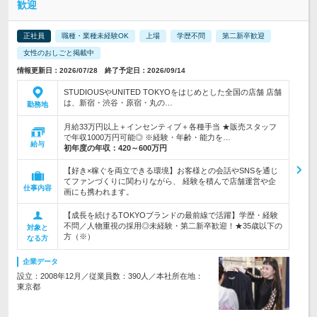
歓迎
正社員
職種・業種未経験OK
上場
学歴不問
第二新卒歓迎
女性のおしごと掲載中
情報更新日：2026/07/28 終了予定日：2026/09/14
STUDIOUSやUNITED TOKYOをはじめとした全国の店舗 店舗
は、新宿・渋谷・原宿・丸の…
勤務地
月給33万円以上＋インセンティブ＋各種手当 ★販売スタッフ
で年収1000万円可能◎ ※経験・年齢・能力を…
給与
初年度の年収：
420～600万円
【好き×稼ぐを両立できる環境】お客様との会話やSNSを通じ
てファンづくりに関わりながら、 経験を積んで店舗運営や企
仕事内容
画にも携われます。
【成長を続けるTOKYOブランドの最前線で活躍】学歴・経験
不問／人物重視の採用◎未経験・第二新卒歓迎！★35歳以下の
対象と
方（※）
なる方
企業データ
設立：2008年12月／従業員数：390人／本社所在地：
東京都