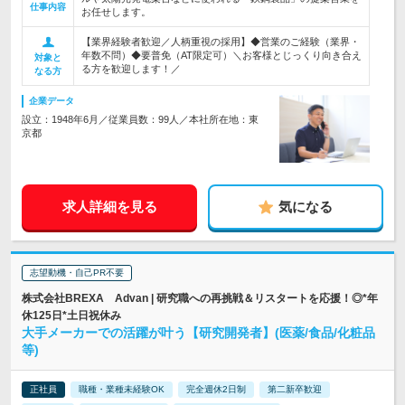
仕事内容
お任せします。
【業界経験者歓迎／人柄重視の採用】◆営業のご経験（業界・
年数不問）◆要普免（AT限定可）＼お客様とじっくり向き合え
対象と
る方を歓迎します！／
なる方
企業データ
設立：1948年6月／従業員数：99人／本社所在地：東
京都
求人詳細を見る
気になる
志望動機・自己PR不要
株式会社BREXA Advan | 研究職への再挑戦＆リスタートを応援！◎*年
休125日*土日祝休み
大手メーカーでの活躍が叶う【研究開発者】(医薬/食品/化粧品
等)
正社員
職種・業種未経験OK
完全週休2日制
第二新卒歓迎