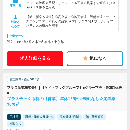
ジュール管理や手配・リニューアル工事の提案まで幅広く担当
仕事内容
★OJT研修をご用意
【第二新卒も歓迎】◎高卒以上◎施工管理／設備管理／サービ
スエンジニアいずれかの経験 ★フレックス制★ワークライフ
対象と
バランスの取れた環境
なる方
企業データ
設立：1944年5月／本社所在地：東京都
求人詳細を見る
気になる
志望動機・自己PR不要
プラス産業株式会社 | 【ケィ・マックグループ】■グループ売上高301億円
■
プラスチック原料の【営業】年休125日☆転勤なし☆定着率
90％超
正社員
職種・業種未経験OK
完全週休2日制
第二新卒歓迎
転勤なし