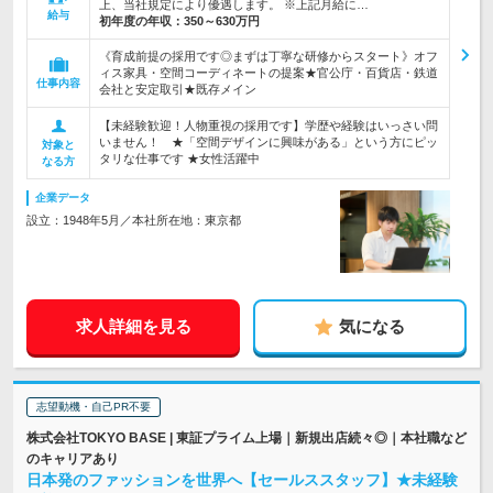
上、当社規定により優遇します。 ※上記月給に…
給与
初年度の年収：
350～630万円
《育成前提の採用です◎まずは丁寧な研修からスタート》オフ
ィス家具・空間コーディネートの提案★官公庁・百貨店・鉄道
仕事内容
会社と安定取引★既存メイン
【未経験歓迎！人物重視の採用です】学歴や経験はいっさい問
いません！ ★「空間デザインに興味がある」という方にピッ
対象と
タリな仕事です ★女性活躍中
なる方
企業データ
設立：1948年5月／本社所在地：東京都
求人詳細を見る
気になる
志望動機・自己PR不要
株式会社TOKYO BASE | 東証プライム上場｜新規出店続々◎｜本社職など
のキャリアあり
日本発のファッションを世界へ【セールススタッフ】★未経験