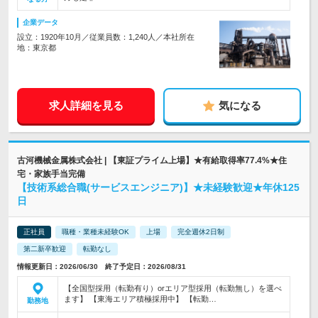
企業データ
設立：1920年10月／従業員数：1,240人／本社所在
地：東京都
求人詳細を見る
気になる
古河機械金属株式会社 | 【東証プライム上場】★有給取得率77.4%★住
宅・家族手当完備
【技術系総合職(サービスエンジニア)】★未経験歓迎★年休125
日
正社員
職種・業種未経験OK
上場
完全週休2日制
第二新卒歓迎
転勤なし
情報更新日：2026/06/30 終了予定日：2026/08/31
【全国型採用（転勤有り）orエリア型採用（転勤無し）を選べ
ます】 【東海エリア積極採用中】 【転勤…
勤務地