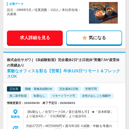
企業データ
設立：1969年5月／従業員数：110人／本社所在地：
兵庫県
求人詳細を見る
気になる
株式会社サガワ | 《未経験歓迎》完全週休2日*土日祝休*実働7.5h*産育休
の実績あり
素敵なオフィスを彩る【営業】年休120日*リモート＆フレック
スOK
正社員
職種・業種未経験OK
完全週休2日制
学歴不問
第二新卒歓迎
転勤なし
リモートワーク可
女性のおしごと掲載中
情報更新日：2026/06/30 終了予定日：2026/08/31
【転勤なし／在宅ワークOK／直行直帰も可】 ★「岩本町駅」
より徒歩4分／「小伝馬町駅」より徒歩5分…
勤務地
月給27万円～48万5000円＋賞与年2回 ※経験・年齢を考慮の