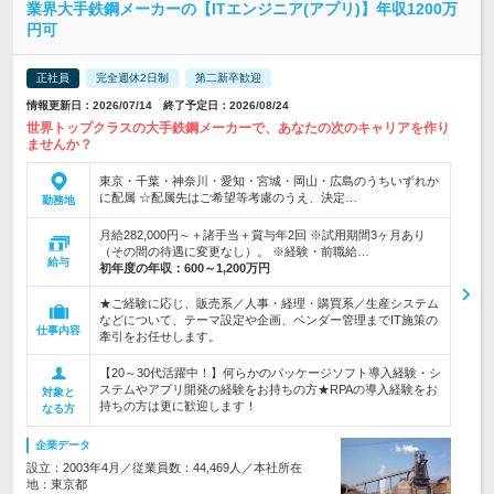
業界大手鉄鋼メーカーの【ITエンジニア(アプリ)】年収1200万
円可
正社員
完全週休2日制
第二新卒歓迎
情報更新日：2026/07/14 終了予定日：2026/08/24
世界トップクラスの大手鉄鋼メーカーで、あなたの次のキャリアを作り
ませんか？
東京・千葉・神奈川・愛知・宮城・岡山・広島のうちいずれか
に配属 ☆配属先はご希望等考慮のうえ、決定…
勤務地
月給282,000円～＋諸手当＋賞与年2回 ※試用期間3ヶ月あり
（その間の待遇に変更なし）。 ※経験・前職給…
給与
初年度の年収：
600～1,200万円
★ご経験に応じ、販売系／人事・経理・購買系／生産システム
などについて、テーマ設定や企画、ベンダー管理までIT施策の
仕事内容
牽引をお任せします。
【20～30代活躍中！】何らかのパッケージソフト導入経験・シ
ステムやアプリ開発の経験をお持ちの方★RPAの導入経験をお
対象と
持ちの方は更に歓迎します！
なる方
企業データ
設立：2003年4月／従業員数：44,469人／本社所在
地：東京都