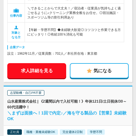
＼できることからで大丈夫！／宿泊者・従業員が気持ちよく過
ごせるように♪クリーニング業務全般をお任せ。◎宿泊施設・
仕事内容
スポーツジム等の割引利用あり
【年齢・学歴不問】◆未経験大歓迎◎コツコツと作業できる方
対象と
にピッタリ！◎有給100％消化も可能
なる方
企業データ
設立：1962年11月／従業員数：702人／本社所在地：東京都
求人詳細を見る
気になる
志望動機・自己PR不要
山水産業株式会社 | 《2週間以内で入社可能！》年休121日/土日祝休/30～
60代活躍中！
＼まずは面接へ！1回で内定♪／海を守る製品の【営業】未経験
OK
正社員
職種・業種未経験OK
完全週休2日制
学歴不問