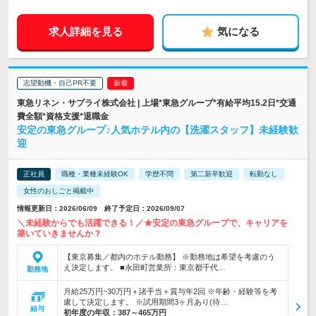
求人詳細を見る
気になる
志望動機・自己PR不要
東急リネン・サプライ株式会社 | 上場*東急グループ*有給平均15.2日*交通
費全額*資格支援*退職金
安定の東急グループ♪人気ホテル内の【洗濯スタッフ】未経験歓
迎
正社員
職種・業種未経験OK
学歴不問
第二新卒歓迎
転勤なし
女性のおしごと掲載中
情報更新日：2026/06/09 終了予定日：2026/09/07
＼未経験からでも活躍できる！／★安定の東急グループで、キャリアを
築いていきませんか？
【東京募集／都内のホテル勤務】 ※勤務地は希望を考慮のう
え決定します。 ■永田町営業所：東京都千代…
勤務地
月給25万円~30万円＋諸手当＋賞与年2回 ※年齢・経験等を考
慮して決定します。 ※試用期間3ヶ月あり(待…
給与
初年度の年収：
387～465万円