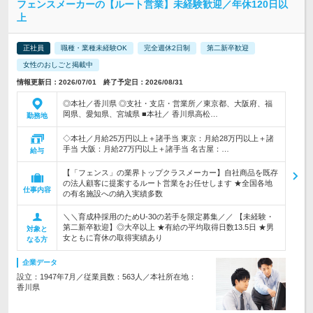
フェンスメーカーの【ルート営業】未経験歓迎／年休120日以
上
正社員
職種・業種未経験OK
完全週休2日制
第二新卒歓迎
女性のおしごと掲載中
情報更新日：2026/07/01 終了予定日：2026/08/31
◎本社／香川県 ◎支社・支店・営業所／東京都、大阪府、福
岡県、愛知県、宮城県 ■本社／ 香川県高松…
勤務地
◇本社／月給25万円以上＋諸手当 東京：月給28万円以上＋諸
手当 大阪：月給27万円以上＋諸手当 名古屋：…
給与
【「フェンス」の業界トップクラスメーカー】自社商品を既存
の法人顧客に提案するルート営業をお任せします ★全国各地
仕事内容
の有名施設への納入実績多数
＼＼育成枠採用のためU-30の若手を限定募集／／ 【未経験・
第二新卒歓迎】◎大卒以上 ★有給の平均取得日数13.5日 ★男
対象と
女ともに育休の取得実績あり
なる方
企業データ
設立：1947年7月／従業員数：563人／本社所在地：
香川県