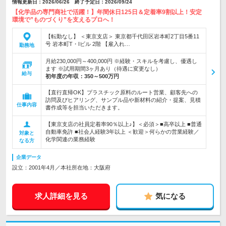
情報更新日：2026/06/26 終了予定日：2026/09/24
【化学品の専門商社で活躍！】年間休日125日＆定着率9割以上！安定
環境で”ものづくり”を支えるプロへ！
【転勤なし】 ＜東京支店＞ 東京都千代田区岩本町2丁目5番11
号 岩本町T・Iビル 2階 【雇入れ…
勤務地
月給230,000円～400,000円 ※経験・スキルを考慮し、優遇し
ます ※試用期間3ヶ月あり（待遇に変更なし）
給与
初年度の年収：
350～500万円
【直行直帰OK】プラスチック原料のルート営業、顧客先への
訪問及びヒアリング、サンプル品や新材料の紹介・提案、見積
仕事内容
書作成等を担当いただきます。
【東京支店の社員定着率90％以上♪】＜必須＞■高卒以上 ■普通
自動車免許 ■社会人経験3年以上 ＜歓迎＞何らかの営業経験／
対象と
化学関連の業務経験
なる方
企業データ
設立：2001年4月／本社所在地：大阪府
求人詳細を見る
気になる