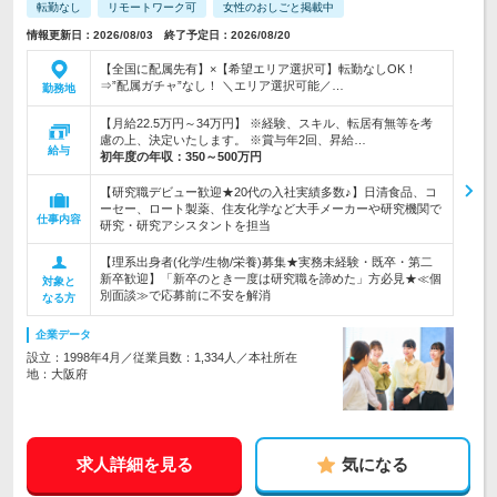
転勤なし
リモートワーク可
女性のおしごと掲載中
情報更新日：2026/08/03 終了予定日：2026/08/20
【全国に配属先有】×【希望エリア選択可】転勤なしOK！
⇒”配属ガチャ”なし！ ＼エリア選択可能／…
勤務地
【月給22.5万円～34万円】 ※経験、スキル、転居有無等を考
慮の上、決定いたします。 ※賞与年2回、昇給…
給与
初年度の年収：
350～500万円
【研究職デビュー歓迎★20代の入社実績多数♪】日清食品、コ
ーセー、ロート製薬、住友化学など大手メーカーや研究機関で
仕事内容
研究・研究アシスタントを担当
【理系出身者(化学/生物/栄養)募集★実務未経験・既卒・第二
新卒歓迎】「新卒のとき一度は研究職を諦めた」方必見★≪個
対象と
別面談≫で応募前に不安を解消
なる方
企業データ
設立：1998年4月／従業員数：1,334人／本社所在
地：大阪府
求人詳細を見る
気になる