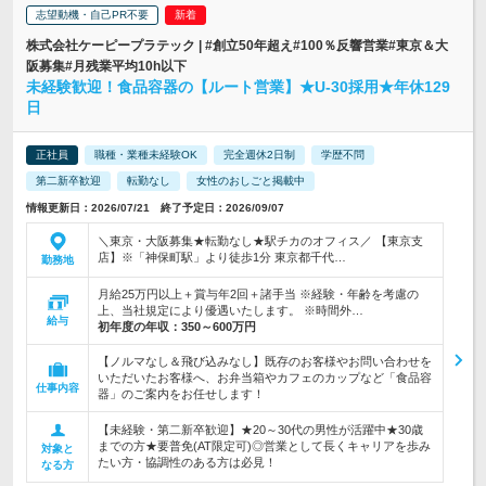
志望動機・自己PR不要
株式会社ケーピープラテック | #創立50年超え#100％反響営業#東京＆大
阪募集#月残業平均10h以下
未経験歓迎！食品容器の【ルート営業】★U-30採用★年休129
日
正社員
職種・業種未経験OK
完全週休2日制
学歴不問
第二新卒歓迎
転勤なし
女性のおしごと掲載中
情報更新日：2026/07/21 終了予定日：2026/09/07
＼東京・大阪募集★転勤なし★駅チカのオフィス／ 【東京支
店】※「神保町駅」より徒歩1分 東京都千代…
勤務地
月給25万円以上＋賞与年2回＋諸手当 ※経験・年齢を考慮の
上、当社規定により優遇いたします。 ※時間外…
給与
初年度の年収：
350～600万円
【ノルマなし＆飛び込みなし】既存のお客様やお問い合わせを
いただいたお客様へ、お弁当箱やカフェのカップなど「食品容
仕事内容
器」のご案内をお任せします！
【未経験・第二新卒歓迎】★20～30代の男性が活躍中★30歳
までの方★要普免(AT限定可)◎営業として長くキャリアを歩み
対象と
たい方・協調性のある方は必見！
なる方