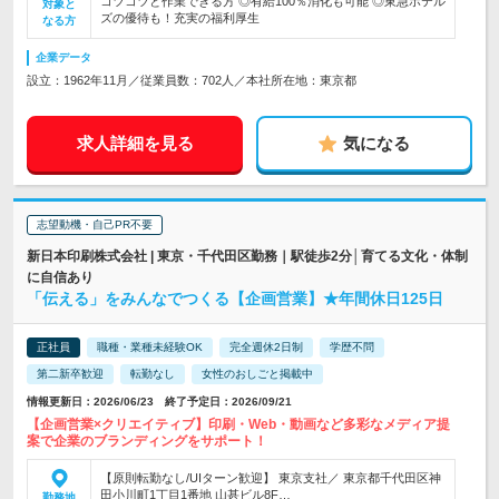
コツコツと作業できる方 ◎有給100％消化も可能 ◎東急ホテル
対象と
ズの優待も！充実の福利厚生
なる方
企業データ
設立：1962年11月／従業員数：702人／本社所在地：東京都
求人詳細を見る
気になる
志望動機・自己PR不要
新日本印刷株式会社 | 東京・千代田区勤務｜駅徒歩2分│育てる文化・体制
に自信あり
「伝える」をみんなでつくる【企画営業】★年間休日125日
正社員
職種・業種未経験OK
完全週休2日制
学歴不問
第二新卒歓迎
転勤なし
女性のおしごと掲載中
情報更新日：2026/06/23 終了予定日：2026/09/21
【企画営業×クリエイティブ】印刷・Web・動画など多彩なメディア提
案で企業のブランディングをサポート！
【原則転勤なし/UIターン歓迎】 東京支社／ 東京都千代田区神
田小川町1丁目1番地 山甚ビル8F…
勤務地