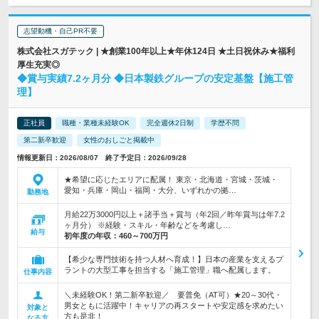
志望動機・自己PR不要
株式会社スガテック | ★創業100年以上★年休124日 ★土日祝休み★福利
厚生充実◎
◆賞与実績7.2ヶ月分 ◆日本製鉄グループの安定基盤【施工管
理】
正社員
職種・業種未経験OK
完全週休2日制
学歴不問
第二新卒歓迎
女性のおしごと掲載中
情報更新日：2026/08/07 終了予定日：2026/09/28
★希望に応じたエリアに配属！ 東京・北海道・宮城・茨城・
愛知・兵庫・岡山・福岡・大分、いずれかの拠…
勤務地
月給22万3000円以上＋諸手当＋賞与（年2回／昨年賞与は年7.2
ヶ月分） ※経験・スキル・年齢などを考慮し…
給与
初年度の年収：
460～700万円
【希少な専門技術を持つ人材へ育成！】日本の産業を支えるプ
ラントの大型工事を担当する「施工管理」職へ配属します。
仕事内容
＼未経験OK！第二新卒歓迎／ 要普免（AT可）★20～30代・
男女ともに活躍中！キャリアの再スタートや安定感を求めたい
対象と
方も是非！
なる方