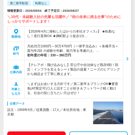
第二新卒歓迎
転勤なし
情報更新日：2026/08/04 終了予定日：2026/08/27
＼30代・未経験入社の先輩も活躍中／ ”街の未来に残る仕事”のために
しっかりサポートします！
【2026年4月に移転したばかりの本社オフィス♪】 ★転勤な
し！直行直帰OK ★麹町駅より徒歩1分…
勤務地
月給25万1000円～30万4750円（一律手当込み）＋各種手当＋
賞与年2回 ※経験や年齢、能力等を考慮の上、…
給与
初年度の年収：
330～380万円
【テレアポ・飛び込みなし】官公庁や自治体など既存8割！防
災・インフラを支えるシート製品の提案＊ニーズのヒアリング
仕事内容
から納品まで丁寧に教えます。
＼まずはお会いする方針です／第二新卒＆ブランクOK◆要普
免(AT限定可)◎人と話すことが好き＆フットワーク軽く動け
対象と
る、社会の役に立ちたい方はぜひ！
なる方
企業データ
設立：1959年9月／従業員数：17人／本社所在地：東
京都