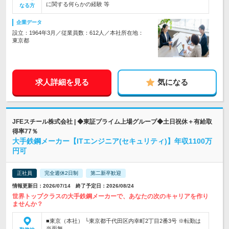
に関する何らかの経験 等
なる方
企業データ
設立：1964年3月／従業員数：612人／本社所在地：
東京都
求人詳細を見る
気になる
JFEスチール株式会社 | ◆東証プライム上場グループ◆土日祝休＋有給取
得率77％
大手鉄鋼メーカー【ITエンジニア(セキュリティ)】年収1100万
円可
正社員
完全週休2日制
第二新卒歓迎
情報更新日：2026/07/14 終了予定日：2026/08/24
世界トップクラスの大手鉄鋼メーカーで、あなたの次のキャリアを作り
ませんか？
■東京（本社） └東京都千代田区内幸町2丁目2番3号 ※転勤は
当面無