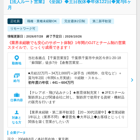
【法人ルート営業】《全国》◆土日祝休◆年休122日◆賞与6ヶ
月
正社員
職種・業種未経験OK
完全週休2日制
第二新卒歓迎
リモートワーク可
情報更新日：2026/07/28 終了予定日：2026/10/26
《業界未経験でも安心のサポート体制》1年間のOJTとチーム制の営業
スタイルで、じっくり成長できます！
当社各拠点 【千葉営業室】 千葉県千葉市中央区今井1-20-18
「蘇我駅」徒歩7分 【倉敷営業室…
勤務地
■月給22万円～34万2,000円＋諸手当（時間外、住宅など）＋
賞与年2回（年間6ヵ月実績） ※経験・スキル…
給与
初年度の年収：
441～604万円
【テレアポ・飛び込みナシ】★教育体制充実！ ★JFEスチール
製鉄所および関連会社に対し、製鉄所で使用する資材・機材品
仕事内容
の販売を行います
【業界未経験・第二新卒歓迎】【20～30代活躍中】◆営業経験
1年以上（業界不問） ◆要普免 ◆大卒以上◆お客様とじっくり
対象と
関係を築く営業がしたい方
なる方
企業データ
設立：2004年8月／本社所在地：東京都