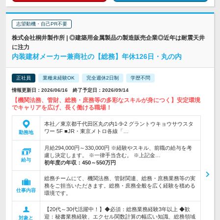
志望動機・自己PR不要
株式会社桐井製作所 | ◎建築用金属製品の製造販売企業◎近年は耐震天井
に注力
内装建材メーカー兼商社の【総務】年休126日・丸の内
正社員
業種未経験OK
完全週休2日制
学歴不問
情報更新日：2026/06/16 終了予定日：2026/09/14
【機関法務、管財、総務・庶務等の多彩なスキルが身につく】安定環境
でキャリアを広げ、長く働ける職場！
本社／東京都千代田区丸の内1-9-2 グラントウキョウサウスタ
ワー 5F ■JR・東京メトロ各線「…
勤務地
月給294,000円～330,000円 ※経験やスキル、前職の給与を考
慮し決定します。 ※一律手当含む。 ※上記金…
給与
初年度の年収：
450～550万円
総務チームにて、機関法務、管財関連、総務・庶務業務等の実
務をご担当いただきます。総務・庶務全般を広く経験を積める
仕事内容
環境です。
【20代～30代活躍中！】◆必須：総務業務経験3年以上 ◆歓
迎：秘書業務経験、エクセル関数計算の幅広い知識、総務領域
対象と