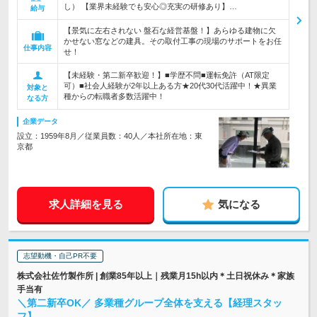
し） 【業界未経験でも安心◎充実の研修あり】…
給与
【景気に左右されない 盤石な経営基盤！】あらゆる建物に欠
かせない窓などの建具。その取付工事の現場のサポートをお任
仕事内容
せ！
【未経験・第二新卒歓迎！】■学歴不問■運転免許（AT限定
可）■社会人経験が2年以上ある方★20代30代活躍中！★異業
対象と
種からの転職者多数活躍中！
なる方
企業データ
設立：1959年8月／従業員数：40人／本社所在地：東
京都
求人詳細を見る
気になる
志望動機・自己PR不要
株式会社佐竹製作所 | 創業85年以上｜残業月15h以内＊土日祝休み＊家族
手当有
＼第二新卒OK／ 多業種グループ全体を支える【経理スタッ
フ】