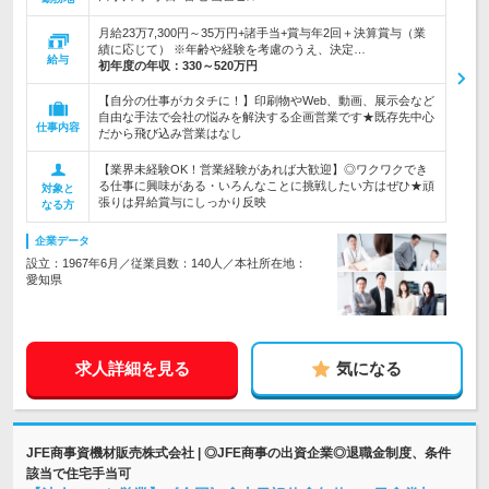
月給23万7,300円～35万円+諸手当+賞与年2回＋決算賞与（業
績に応じて） ※年齢や経験を考慮のうえ、決定…
給与
初年度の年収：
330～520万円
【自分の仕事がカタチに！】印刷物やWeb、動画、展示会など
自由な手法で会社の悩みを解決する企画営業です★既存先中心
仕事内容
だから飛び込み営業はなし
【業界未経験OK！営業経験があれば大歓迎】◎ワクワクでき
る仕事に興味がある・いろんなことに挑戦したい方はぜひ★頑
対象と
張りは昇給賞与にしっかり反映
なる方
企業データ
設立：1967年6月／従業員数：140人／本社所在地：
愛知県
求人詳細を見る
気になる
JFE商事資機材販売株式会社 | ◎JFE商事の出資企業◎退職金制度、条件
該当で住宅手当可