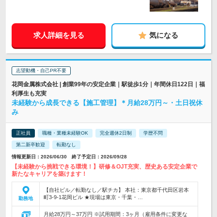
求人詳細を見る
気になる
志望動機・自己PR不要
花岡金属株式会社 | 創業99年の安定企業｜駅徒歩1分｜年間休日122日｜福
利厚生も充実
未経験から成長できる【施工管理】＊月給28万円～・土日祝休
み
正社員
職種・業種未経験OK
完全週休2日制
学歴不問
第二新卒歓迎
転勤なし
情報更新日：2026/06/30 終了予定日：2026/09/28
【未経験から挑戦できる環境！】研修＆OJT充実、歴史ある安定企業で
新たなキャリアを築けます！
【自社ビル／転勤なし／駅チカ】 本社：東京都千代田区岩本
町3-9-1花岡ビル ★現場は東京・千葉・…
勤務地
月給28万円～37万円 ※試用期間：3ヶ月（雇用条件に変更な