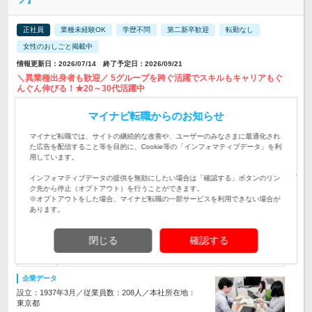
正社員
業種未経験OK
学歴不問
第二新卒歓迎
転勤なし
女性のおしごと掲載中
情報更新日：2026/07/14 終了予定日：2026/09/21
＼異業種出身者も歓迎／ 5グループを跨ぐ活躍でスキルもキャリアもぐ
んぐん伸びる！★20～30代活躍中
【転勤なし／★JR線：神田駅から徒歩2分！】 ＜本社＞ 東京
マイナビ転職からのお知らせ
都千代田区神田須田町1-24-3 フォ…
勤務地
マイナビ転職では、サイトの継続的な改善や、ユーザーのみなさまに最適化され
月給22万円～37万5000円＋賞与年2回 ※これまでの経験や年
た広告を配信すること等を目的に、Cookie等の「インフォマティブデータ」を利
齢、スキル・能力を最大限考慮の上、当社規定…
用しています。
給与
初年度の年収：
400～600万円
インフォマティブデータの提供を無効にしたい場合は「確認する」ボタンのリン
ク先から停止（オプトアウト）を行うことができます。
【スキル・経験に合わせて業務をお任せ！】グループ5社の経
※オプトアウトをした場合、マイナビ転職の一部サービスを利用できない場合が
理業務を集約。伝票処理や仕訳入力から、ゆくゆくは決算業務
仕事内容
あります。
まで幅広く携われます◎
【学歴不問｜20～30代活躍中】■経理の実務経験（業界や経験
閉じる
確認する
年数は問いません）★新しい事にチャレンジしたい、専門スキ
対象と
ルを高めたいという方はぜひ♪
なる方
企業データ
設立：1937年3月／従業員数：208人／本社所在地：
東京都