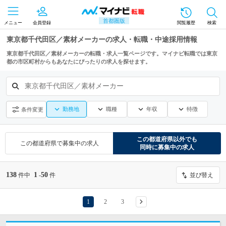
首都圏版
メニュー
会員登録
閲覧履歴
検索
東京都千代田区／素材メーカーの求人・転職・中途採用情報
東京都千代田区／素材メーカーの転職・求人一覧ページです。マイナビ転職では東京
都の市区町村からもあなたにぴったりの求人を探せます。
東京都千代田区／素材メーカー
勤務地
職種
年収
特徴
条件変更
この都道府県
以外でも
この都道府県
で募集中の求人
同時に募集中の求人
138
1
50
件中
-
件
並び替え
1
2
3