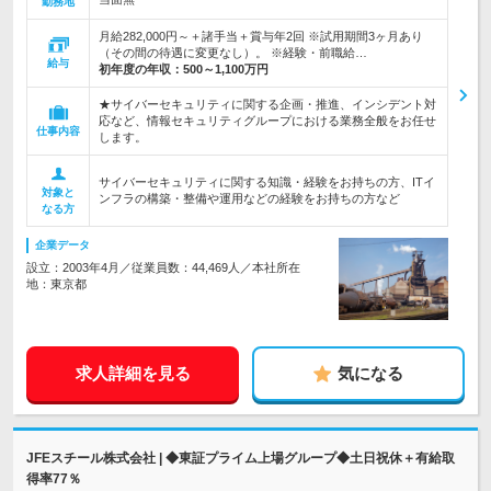
勤務地
月給282,000円～＋諸手当＋賞与年2回 ※試用期間3ヶ月あり
（その間の待遇に変更なし）。 ※経験・前職給…
給与
初年度の年収：
500～1,100万円
★サイバーセキュリティに関する企画・推進、インシデント対
応など、情報セキュリティグループにおける業務全般をお任せ
仕事内容
します。
サイバーセキュリティに関する知識・経験をお持ちの方、ITイ
対象と
ンフラの構築・整備や運用などの経験をお持ちの方など
なる方
企業データ
設立：2003年4月／従業員数：44,469人／本社所在
地：東京都
求人詳細を見る
気になる
JFEスチール株式会社 | ◆東証プライム上場グループ◆土日祝休＋有給取
得率77％