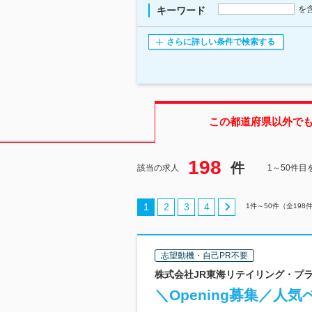
を
キーワード
さらに詳しい条件で検索する
この都道府県
以外で
198
件
該当の求人
1～50件目
1
2
3
4
1
件～
50
件（全
198
志望動機・自己PR不要
株式会社JR東海リテイリング・プラス
＼Opening募集／