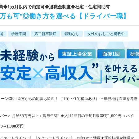
企業◆1カ月以内で内定可◆退職金制度◆社宅・住宅補助有
600万も可"◎働き方を選べる【ドライバー職】
場
学歴不問
第二新卒歓迎
転勤なし
女性のおしごと掲載中
IターンOK⇒遠方からの応募も歓迎！（社宅・住宅補助あり） ＊勤務地は希望を考慮
ー＞ 月給35万円以上＋賞与年3回 ★入社1年目の平均月収38万1,600円 ＜ハイ
00～1,000万円
イヤードライバー》《タクシードライバー》いずれかで活躍★運転技術や接遇マ