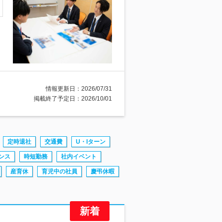
情報更新日：2026/07/31
掲載終了予定日：2026/10/01
定時退社
交通費
U・Iターン
ンス
時短勤務
社内イベント
産育休
育児中の社員
慶弔休暇