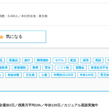
業員数：6,400人／本社所在地：東京都
気になる
品
医薬品
旅行
調理補助
モデル
配送
採用
英語
格取得
家賃補助
禁煙
育休
シフト制
退職金
単身赴任手当
み
有給休暇
正社員
上場
年間休日120日
年休120日
育児休
完全週休2日／残業月平均10h／年休120日／カジュアル面談実施中