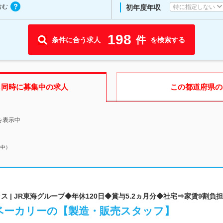
含む
特に指定しない
初年度年収
198
件
条件に合う求人
を検索する
も同時に募集中の求人
この都道府県
の
を表示中
件中）
 | JR東海グループ◆年休120日◆賞与5.2ヵ月分◆社宅⇒家賃9割負担
人気ベーカリーの【製造・販売スタッフ】