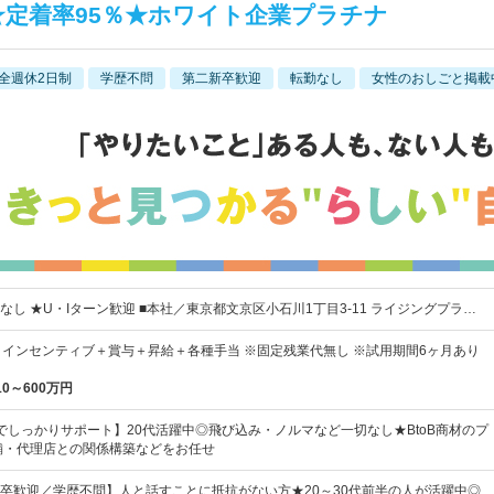
★定着率95％★ホワイト企業プラチナ
全週休2日制
学歴不問
第二新卒歓迎
転勤なし
女性のおしごと掲載
し ★U・Iターン歓迎 ■本社／東京都文京区小石川1丁目3-11 ライジングプラ…
＋インセンティブ＋賞与＋昇給＋各種手当 ※固定残業代無し ※試用期間6ヶ月あり
10～600万円
でしっかりサポート】20代活躍中◎飛び込み・ノルマなど一切なし★BtoB商材のプ
舗・代理店との関係構築などをお任せ
卒歓迎／学歴不問】人と話すことに抵抗がない方★20～30代前半の人が活躍中◎