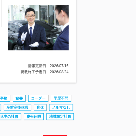
情報更新日：2026/07/16
掲載終了予定日：2026/08/24
事務
秘書
コーダー
学歴不問
産前産後休暇
育休
ノルマなし
児中の社員
慶弔休暇
地域限定社員