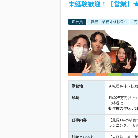
未経験歓迎！【営業】
正社員
職種・業種未経験OK
完
勤務地
★転居を伴う転勤な
給与
月給25万円以上
（待遇に…
初年度の年収：
3
仕事内容
【最長1年の研修
ランニング、 店
対象となる方
【未経験・第二新