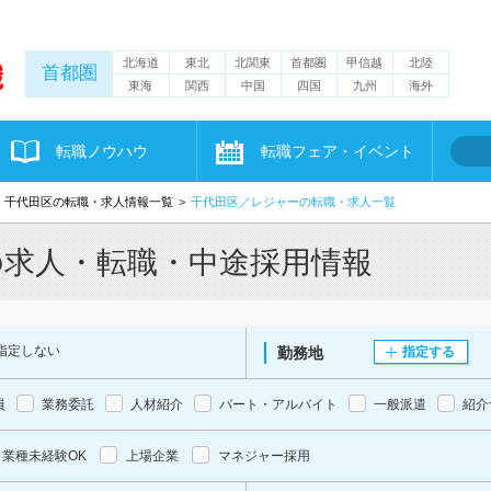
北海道
東北
北関東
首都圏
甲信越
北陸
首都圏
東海
関西
中国
四国
九州
海外
転職ノウハウ
転職フェア・イベント
千代田区の転職・求人情報一覧
千代田区／レジャーの転職・求人一覧
の求人・転職・中途採用情報
指定しない
勤務地
指定する
員
業務委託
人材紹介
パート・アルバイト
一般派遣
紹介
業種未経験OK
上場企業
マネジャー採用