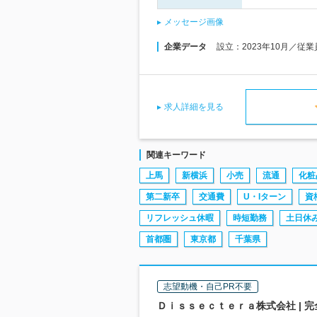
メッセージ画像
企業データ
設立：2023年10月／従
求人詳細を見る
関連キーワード
上馬
新横浜
小売
流通
化粧
第二新卒
交通費
U・Iターン
資
リフレッシュ休暇
時短勤務
土日休
首都圏
東京都
千葉県
志望動機・自己PR不要
Ｄｉｓｓｅｃｔｅｒａ株式会社 | 