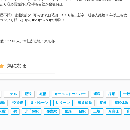
あり◎必要免許の取得も会社が全額負担
歴不問》普通免許(AT可)があれば応募OK！★第二新卒・社会人経験10年以上も歓
ランクも問いません◆20代～60代活躍中
員数：2,506人／本社所在地：東京都
気になる
モデル
配送
宅配
セールスドライバー
運送
採用
一般
通勤
交通費
U・Iターン
UIターン
家賃補助
禁煙
産後休暇
休暇
寮
北千住駅
住吉駅
銀座一丁目駅
上場
産育休
育