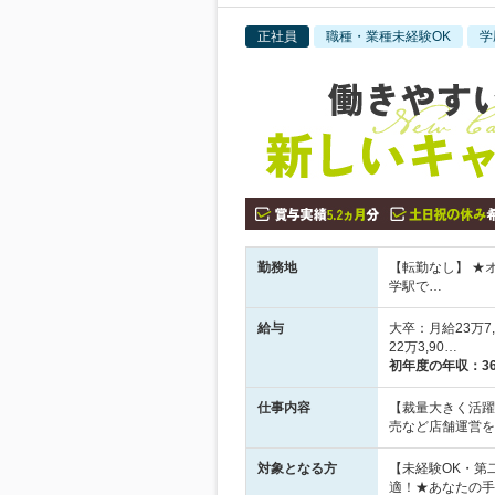
正社員
職種・業種未経験OK
学
勤務地
【転勤なし】 ★
学駅で…
給与
大卒：月給23万7
22万3,90…
初年度の年収：
3
仕事内容
【裁量大きく活躍＆
売など店舗運営を
対象となる方
【未経験OK・第
適！★あなたの手