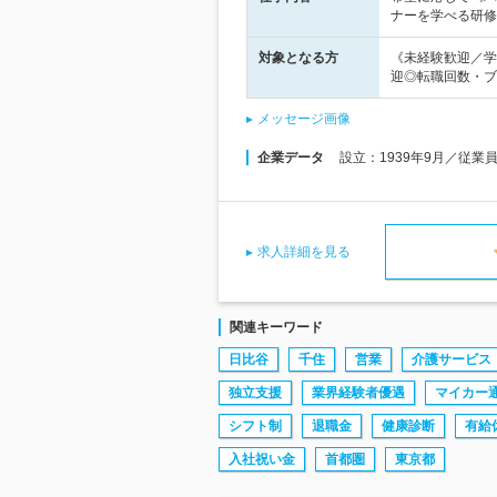
ナーを学べる研修
対象となる方
《未経験歓迎／学
迎◎転職回数・ブ
メッセージ画像
企業データ
設立：1939年9月／従業
求人詳細を見る
関連キーワード
日比谷
千住
営業
介護サービス
独立支援
業界経験者優遇
マイカー
シフト制
退職金
健康診断
有給
入社祝い金
首都圏
東京都