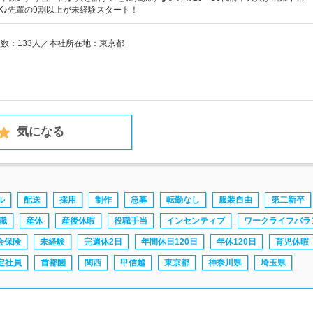
K♪先輩の9割以上が未経験スタート！
員数：133人／本社所在地：東京都
気になる
ル
配送
採用
制作
急募
転勤なし
服装自由
第二新卒
職
産休
産後休暇
役職手当
インセンティブ
ワークライフバラ
会保険
未経験
完週休2日
年間休日120日
年休120日
育児休暇
定社員
首都圏
関西
甲信越
東京都
神奈川県
埼玉県