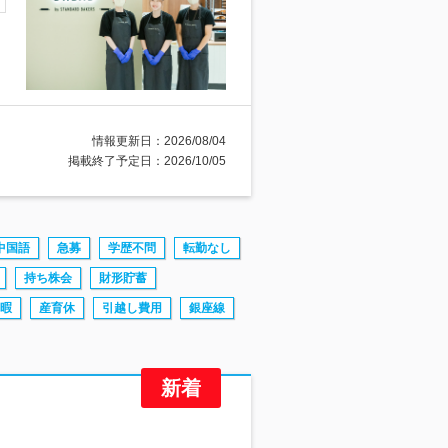
情報更新日：2026/08/04
掲載終了予定日：2026/10/05
中国語
急募
学歴不問
転勤なし
持ち株会
財形貯蓄
暇
産育休
引越し費用
銀座線