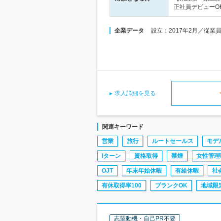
正社員デビューO
企業データ
設立：2017年2月／従業
求人詳細を見る
関連キーワード
営業
旅行
ルートセールス
モデ
Iターン
資格取得
禁煙
女性管理
OJT
年末年始休暇
有給休暇
社
有休取得率100
ブランクOK
地域限
志望動機・自己PR不要