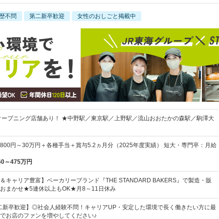
歴不問
第二新卒歓迎
女性のおしごと掲載中
オープニング店舗あり！ ★中野駅／東京駅／上野駅／流山おおたかの森駅／駒澤大
,800円～30万円＋各種手当＋賞与5.2ヵ月分（2025年度実績） 短大・専門卒：月給
60～475万円
キャリア豊富】ベーカリーブランド『THE STANDARD BAKERS』で製造・販
おまかせ★5連休以上もOK★月8～11日休み
二新卒歓迎】◎社会人経験不問！キャリアUP・安定した環境で長く働きたい方に最
でお店のファンを増やしてください♪