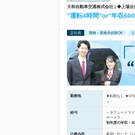
大和自動車交通株式会社 | ◆上場
"運転4時間"or"年収
正社員
職種・業種未経験OK
上
勤務地
★転勤なし ★U
→…
給与
＜タクシードライバ
ヤードラ…
初年度の年収：
4
仕事内容
希望に応じて《ハ