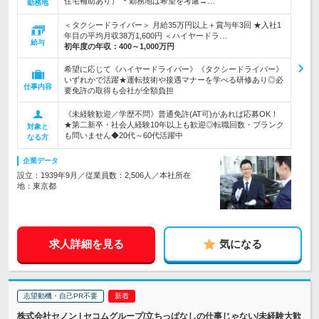
住宅補助あり） ＊勤務地は希望を考慮→…
勤務地
＜タクシードライバー＞ 月給35万円以上＋賞与年3回 ★入社1
年目の平均月収38万1,600円 ＜ハイヤードラ…
給与
初年度の年収：
400～1,000万円
希望に応じて《ハイヤードライバー》《タクシードライバー》
いずれかで活躍★運転技術や接遇マナーを学べる研修あり◎必
仕事内容
要免許の取得も会社が全額負担
《未経験歓迎／学歴不問》普通免許(AT可)があれば応募OK！
★第二新卒・社会人経験10年以上も歓迎◎転職回数・ブランク
対象と
も問いません◆20代～60代活躍中
なる方
企業データ
設立：1939年9月／従業員数：2,506人／本社所在
地：東京都
求人詳細を見る
気になる
志望動機・自己PR不要
株式会社セノン | セコムグループ/立ちっぱなしの仕事じゃない/未経験大歓