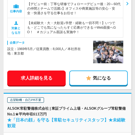
【デビュー前：丁寧な研修でフォロー⇒デビュー後：20～60代
の仲間とチームで活躍♪】オフィスや商業施設等の安心・安
仕事内容
全・快適さを守る仕事をお任せ！
【未経験大・大・大歓迎♪学歴・経験も一切不問！】いつで
も・どこでも気になったらすぐ応募ができる⇒Web面接へG
対象と
O！ ＃カジュアル面談も実施中！
なる方
企業データ
設立：1969年5月／従業員数：8,000人／本社所在
地：東京都
求人詳細を見る
気になる
志望動機・自己PR不要
ALSOK常駐警備株式会社 | 東証プライム上場・ALSOKグループ常駐警備
No.1★平均年収613万円
★「日本の顔」を守る【常駐セキュリティスタッフ】★未経験
歓迎