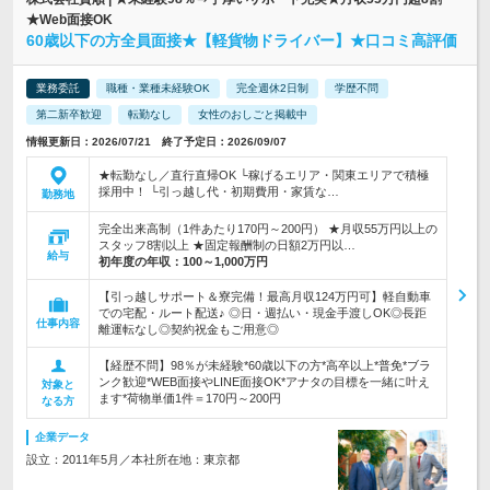
★Web面接OK
60歳以下の方全員面接★【軽貨物ドライバー】★口コミ高評価
業務委託
職種・業種未経験OK
完全週休2日制
学歴不問
第二新卒歓迎
転勤なし
女性のおしごと掲載中
情報更新日：2026/07/21 終了予定日：2026/09/07
★転勤なし／直行直帰OK └稼げるエリア・関東エリアで積極
採用中！ └引っ越し代・初期費用・家賃な…
勤務地
完全出来高制（1件あたり170円～200円） ★月収55万円以上の
スタッフ8割以上 ★固定報酬制の日額2万円以…
給与
初年度の年収：
100～1,000万円
【引っ越しサポート＆寮完備！最高月収124万円可】軽自動車
での宅配・ルート配送♪ ◎日・週払い・現金手渡しOK◎長距
仕事内容
離運転なし◎契約祝金もご用意◎
【経歴不問】98％が未経験*60歳以下の方*高卒以上*普免*ブラ
ンク歓迎*WEB面接やLINE面接OK*アナタの目標を一緒に叶え
対象と
ます*荷物単価1件＝170円～200円
なる方
企業データ
設立：2011年5月／本社所在地：東京都