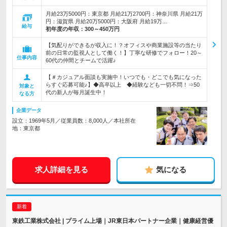
月給23万5000円：東京都 月給21万2700円：神奈川県 月給21万
円：滋賀県 月給20万5000円：大阪府 月給19万…
給与
初年度の年収：
300～450万円
【気配りができるが収入に！？オフィスや商業施設等の当たり
前の日常の監視人として働く！】丁寧な研修でフォロー！20～
仕事内容
60代の仲間とチームで活躍♪
【＃カジュアル面談も実施中！いつでも・どこでも気になった
らすぐ応募可能♪】◆高卒以上 ◆経験なども一切不問！⇒50
対象と
代の新人が毎月誕生中！
なる方
企業データ
設立：1969年5月／従業員数：8,000人／本社所在
地：東京都
求人詳細を見る
気になる
東鉄工業株式会社 | プライム上場｜JR東日本パートナー企業｜健康経営優