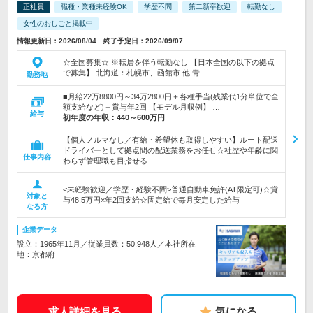
正社員
職種・業種未経験OK
学歴不問
第二新卒歓迎
転勤なし
女性のおしごと掲載中
情報更新日：2026/08/04 終了予定日：2026/09/07
☆全国募集☆ ※転居を伴う転勤なし 【日本全国の以下の拠点
で募集】 北海道：札幌市、函館市 他 青…
勤務地
■月給22万8800円～34万2800円＋各種手当(残業代1分単位で全
額支給など)＋賞与年2回 【モデル月収例】 …
給与
初年度の年収：
440～600万円
【個人ノルマなし／有給・希望休も取得しやすい】ルート配送
ドライバーとして拠点間の配送業務をお任せ☆社歴や年齢に関
仕事内容
わらず管理職も目指せる
<未経験歓迎／学歴・経験不問>普通自動車免許(AT限定可)☆賞
対象と
与48.5万円×年2回支給☆固定給で毎月安定した給与
なる方
企業データ
設立：1965年11月／従業員数：50,948人／本社所在
地：京都府
求人詳細を見る
気になる