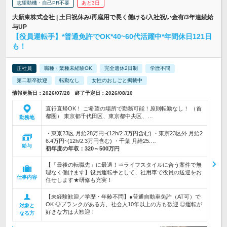
志望動機・自己PR不要
あと3日
大新東株式会社 | 土日祝休み/再雇用で長く働ける/入社祝い金有/3年連続給
与UP
【役員運転手】*普通免許でOK*40~60代活躍中*年間休日121日
も！
正社員
職種・業種未経験OK
完全週休2日制
学歴不問
第二新卒歓迎
転勤なし
女性のおしごと掲載中
情報更新日：2026/07/28 終了予定日：2026/08/10
直行直帰OK！ ご希望の場所で勤務可能！原則転勤なし！ （首
都圏） 東京都千代田区、東京都中央区、…
勤務地
・東京23区 月給28万円~(12h/2.3万円含む) ・東京23区外 月給2
6.4万円~(12h/2.3万円含む) ・千葉 月給25.…
給与
初年度の年収：
320～500万円
【「最後の転職先」に最適！⇒ライフスタイルに合う案件で無
理なく働けます】役員運転手として、社用車で役員の送迎をお
仕事内容
任せします★研修も充実！
【未経験歓迎／学歴・年齢不問】●普通自動車免許（AT可）で
OK ◎ブランクがある方、社会人10年以上の方も歓迎 ◎運転が
対象と
好きな方は大歓迎！
なる方