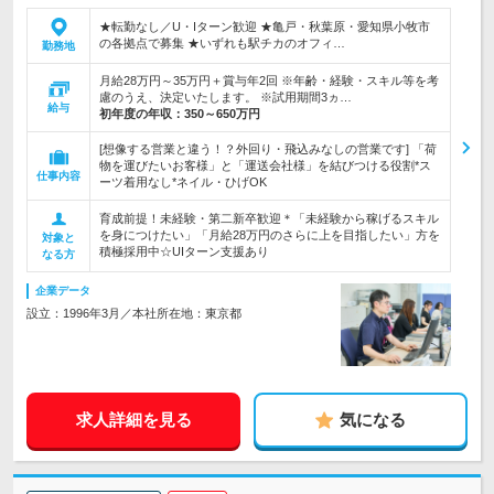
★転勤なし／U・Iターン歓迎 ★亀戸・秋葉原・愛知県小牧市
の各拠点で募集 ★いずれも駅チカのオフィ…
勤務地
月給28万円～35万円＋賞与年2回 ※年齢・経験・スキル等を考
慮のうえ、決定いたします。 ※試用期間3ヵ…
給与
初年度の年収：
350～650万円
[想像する営業と違う！？外回り・飛込みなしの営業です] 「荷
物を運びたいお客様」と「運送会社様」を結びつける役割*ス
仕事内容
ーツ着用なし*ネイル・ひげOK
育成前提！未経験・第二新卒歓迎＊「未経験から稼げるスキル
を身につけたい」「月給28万円のさらに上を目指したい」方を
対象と
積極採用中☆UIターン支援あり
なる方
企業データ
設立：1996年3月／本社所在地：東京都
求人詳細を見る
気になる