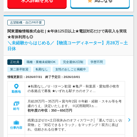
求人詳細を見る
気になる
志望動機・自己PR不要
関東運輸情報株式会社 | ★年休125日以上★電話対応だけで高収入を実現
★有休利用も◎
＼未経験からはじめる／【物流コーディネーター】月28万～土
日休
正社員
職種・業種未経験OK
完全週休2日制
学歴不問
第二新卒歓迎
転勤なし
女性のおしごと掲載中
情報更新日：2026/07/31 終了予定日：2026/10/01
★転勤なし／U・Iターン歓迎 ★亀戸・秋葉原・愛知県小牧市
の各拠点で募集 ★いずれも駅チカのオフィ…
勤務地
月給28万円～35万円＋賞与年2回 ※年齢・経験・スキル等を考
慮のうえ、決定いたします。 ※試用期間3ヵ…
給与
初年度の年収：
350～650万円
残業ほぼゼロ×土日祝休みのオフィスワーク│「運んでほしいお
荷物」と「対応できるトラック」をマッチング！双方に喜ば
仕事内容
れ、信頼される仕事です。