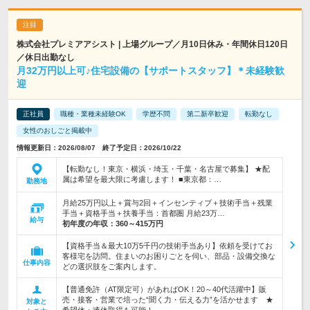
株式会社プレミアアシスト | 上場グループ／月10日休み・年間休日120日
／休日出勤なし
月32万円以上可♪住宅設備の【サポートスタッフ】＊未経験歓
迎
正社員
職種・業種未経験OK
学歴不問
第二新卒歓迎
転勤なし
女性のおしごと掲載中
情報更新日：2026/08/07 終了予定日：2026/10/22
【転勤なし！東京・横浜・埼玉・千葉・名古屋で募集】 ★配
属は希望を最大限に考慮します！ ■東京都：…
勤務地
月給25万円以上＋賞与2回＋インセンティブ＋技術手当＋残業
手当＋資格手当＋扶養手当：首都圏 月給23万…
給与
初年度の年収：
360～415万円
【資格手当＆最大10万5千円の技術手当あり】依頼を受けてお
客様宅を訪問。住まいのお困りごとを伺い、部品・設備交換な
仕事内容
どの選択肢をご案内します。
【普通免許（AT限定可）があればOK！20～40代活躍中】販
売・接客・営業で培った“聞く力・伝える力”を活かせます ★
対象と