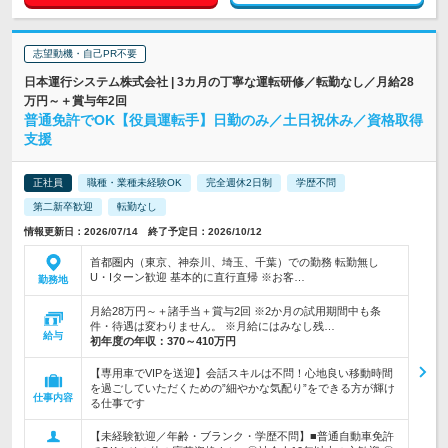
志望動機・自己PR不要
日本運行システム株式会社 | 3カ月の丁寧な運転研修／転勤なし／月給28
万円～＋賞与年2回
普通免許でOK【役員運転手】日勤のみ／土日祝休み／資格取得
支援
正社員
職種・業種未経験OK
完全週休2日制
学歴不問
第二新卒歓迎
転勤なし
情報更新日：2026/07/14 終了予定日：2026/10/12
首都圏内（東京、神奈川、埼玉、千葉）での勤務 転勤無し
U・Iターン歓迎 基本的に直行直帰 ※お客…
勤務地
月給28万円～＋諸手当＋賞与2回 ※2か月の試用期間中も条
件・待遇は変わりません。 ※月給にはみなし残…
給与
初年度の年収：
370～410万円
【専用車でVIPを送迎】会話スキルは不問！心地良い移動時間
を過ごしていただくための”細やかな気配り”をできる方が輝け
仕事内容
る仕事です
【未経験歓迎／年齢・ブランク・学歴不問】■普通自動車免許