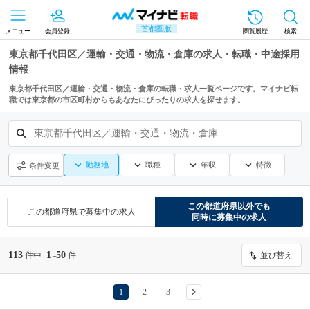
首都圏版
メニュー
会員登録
閲覧履歴
検索
東京都千代田区／運輸・交通・物流・倉庫の求人・転職・中途採用
情報
東京都千代田区／運輸・交通・物流・倉庫の転職・求人一覧ページです。マイナビ転
職では東京都の市区町村からもあなたにぴったりの求人を探せます。
東京都千代田区／運輸・交通・物流・倉庫
勤務地
職種
年収
特徴
条件変更
この都道府県
以外でも
この都道府県
で募集中の求人
同時に募集中の求人
113
1
50
件中
-
件
並び替え
1
2
3