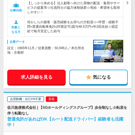
【しっかり休める】法人顧客へ向けた荷物の配送・集荷やサー
ビスの提案等☆社員同士の協力体制抜群☆有給・希望休も取得
仕事内容
しやすい！
何かしらの接客・販売経験をお持ちの方歓迎☆<学歴・経験不
問>普通自動車免許(AT限定可)賞与48.5万円×年2回支給☆固定
対象と
給で毎月安定した給与
なる方
企業データ
設立：1965年11月／従業員数：50,948人／本社所在
地：京都府
求人詳細を見る
気になる
志望動機・自己PR不要
佐川急便株式会社 | 【SGホールディングスグループ】歩合制なし☆転居を
伴う転勤なし
普通免許があればOK【ルート配送ドライバー】経験者も活躍
中！