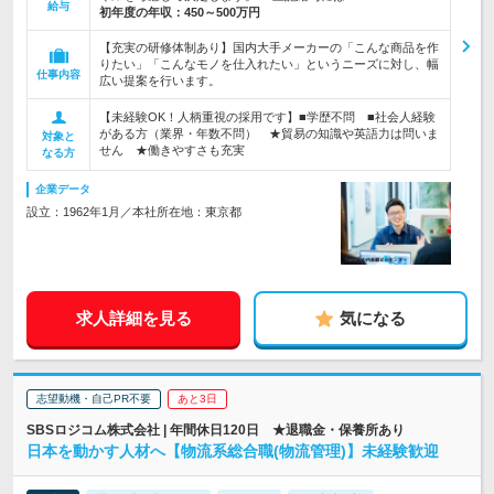
給与
初年度の年収：
450～500万円
【充実の研修体制あり】国内大手メーカーの「こんな商品を作
りたい」「こんなモノを仕入れたい」というニーズに対し、幅
仕事内容
広い提案を行います。
【未経験OK！人柄重視の採用です】■学歴不問 ■社会人経験
がある方（業界・年数不問） ★貿易の知識や英語力は問いま
対象と
せん ★働きやすさも充実
なる方
企業データ
設立：1962年1月／本社所在地：東京都
求人詳細を見る
気になる
志望動機・自己PR不要
あと3日
SBSロジコム株式会社 | 年間休日120日 ★退職金・保養所あり
日本を動かす人材へ【物流系総合職(物流管理)】未経験歓迎