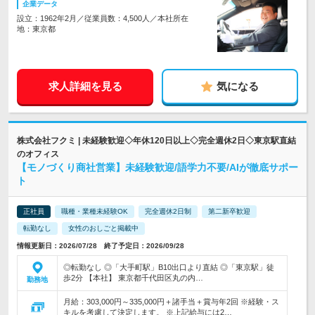
企業データ
設立：1962年2月／従業員数：4,500人／本社所在
地：東京都
求人詳細を見る
気になる
株式会社フクミ | 未経験歓迎◇年休120日以上◇完全週休2日◇東京駅直結
のオフィス
【モノづくり商社営業】未経験歓迎/語学力不要/AIが徹底サポー
ト
正社員
職種・業種未経験OK
完全週休2日制
第二新卒歓迎
転勤なし
女性のおしごと掲載中
情報更新日：2026/07/28 終了予定日：2026/09/28
◎転勤なし ◎「大手町駅」B10出口より直結 ◎「東京駅」徒
歩2分 【本社】 東京都千代田区丸の内…
勤務地
月給：303,000円～335,000円＋諸手当＋賞与年2回 ※経験・ス
キルを考慮して決定します。 ※上記給与には2…