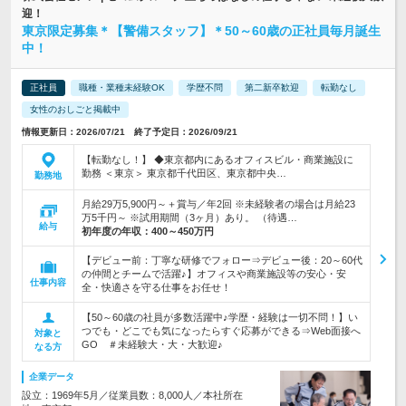
迎！
東京限定募集＊【警備スタッフ】＊50～60歳の正社員毎月誕生
中！
正社員
職種・業種未経験OK
学歴不問
第二新卒歓迎
転勤なし
女性のおしごと掲載中
情報更新日：2026/07/21 終了予定日：2026/09/21
【転勤なし！】 ◆東京都内にあるオフィスビル・商業施設に
勤務 ＜東京＞ 東京都千代田区、東京都中央…
勤務地
月給29万5,900円～＋賞与／年2回 ※未経験者の場合は月給23
万5千円～ ※試用期間（3ヶ月）あり。 （待遇…
給与
初年度の年収：
400～450万円
【デビュー前：丁寧な研修でフォロー⇒デビュー後：20～60代
の仲間とチームで活躍♪】オフィスや商業施設等の安心・安
仕事内容
全・快適さを守る仕事をお任せ！
【50～60歳の社員が多数活躍中♪学歴・経験は一切不問！】い
つでも・どこでも気になったらすぐ応募ができる⇒Web面接へ
対象と
GO ＃未経験大・大・大歓迎♪
なる方
企業データ
設立：1969年5月／従業員数：8,000人／本社所在