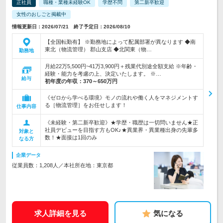
正社員
職種・業種未経験OK
学歴不問
第二新卒歓迎
女性のおしごと掲載中
情報更新日：2026/07/21 終了予定日：2026/08/10
【全国転勤有】 ※勤務地によって配属部署が異なります ◆南
東北（物流管理） 郡山支店 ◆北関東（物…
勤務地
月給22万5,500円~41万3,900円＋残業代別途全額支給 ※年齢・
経験・能力を考慮の上、決定いたします。 ※…
給与
初年度の年収：
370～650万円
《ゼロから学べる環境》モノの流れや働く人をマネジメントす
る［物流管理］をお任せします！
仕事内容
《未経験・第二新卒歓迎》★学歴・職歴は一切問いません★正
社員デビューを目指す方もOK♪★異業界・異業種出身の先輩多
対象と
数！★面接は1回のみ
なる方
企業データ
従業員数：1,208人／本社所在地：東京都
求人詳細を見る
気になる