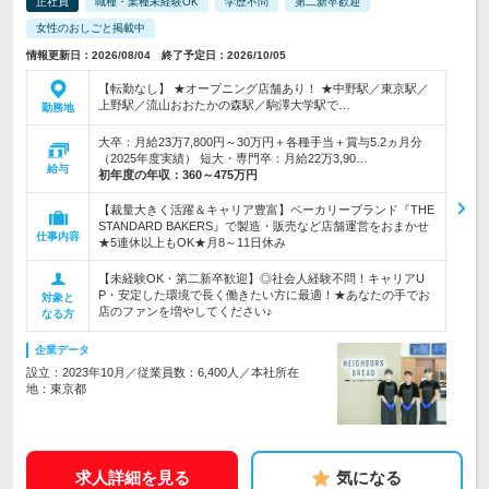
正社員
職種・業種未経験OK
学歴不問
第二新卒歓迎
女性のおしごと掲載中
情報更新日：2026/08/04 終了予定日：2026/10/05
【転勤なし】 ★オープニング店舗あり！ ★中野駅／東京駅／
上野駅／流山おおたかの森駅／駒澤大学駅で…
勤務地
大卒：月給23万7,800円～30万円＋各種手当＋賞与5.2ヵ月分
（2025年度実績） 短大・専門卒：月給22万3,90…
給与
初年度の年収：
360～475万円
【裁量大きく活躍＆キャリア豊富】ベーカリーブランド『THE
STANDARD BAKERS』で製造・販売など店舗運営をおまかせ
仕事内容
★5連休以上もOK★月8～11日休み
【未経験OK・第二新卒歓迎】◎社会人経験不問！キャリアU
P・安定した環境で長く働きたい方に最適！★あなたの手でお
対象と
店のファンを増やしてください♪
なる方
企業データ
設立：2023年10月／従業員数：6,400人／本社所在
地：東京都
求人詳細を見る
気になる