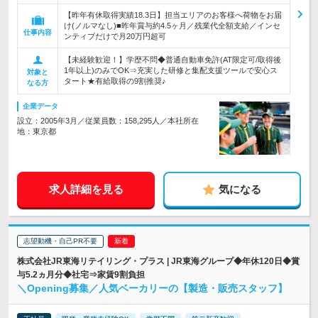
【昨年有休取得実績18.3日】担当エリアのお客様へ荷物をお届
け(ノルマなし)■昨年賞与約4.5ヶ月／残業代全額支給／インセ
仕事内容
ンティブだけで月20万円超可
【未経験歓迎！】学歴不問◆普通自動車免許(AT限定可/取得後
1年以上)のみでOK⇒充実した研修と集配支援ツールで安心ス
対象と
タート★有給取得の9割推奨♪
なる方
企業データ
設立：2005年3月／従業員数：158,295人／本社所在
地：東京都
求人詳細を見る
気になる
志望動機・自己PR不要
株式会社JR東海リテイリング・プラス | JR東海グループ◆年休120日◆賞
与5.2ヵ月分◆社宅⇒家賃9割負担
＼Opening募集／人気ベーカリーの【製造・販売スタッフ】