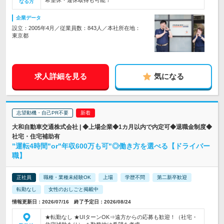
希望休・連休取得も可能！
なる方
企業データ
設立：2005年4月／従業員数：843人／本社所在地：
東京都
求人詳細を見る
気になる
志望動機・自己PR不要
大和自動車交通株式会社 | ◆上場企業◆1カ月以内で内定可◆退職金制度◆
社宅・住宅補助有
"運転4時間"or"年収600万も可"◎働き方を選べる【ドライバー
職】
正社員
職種・業種未経験OK
上場
学歴不問
第二新卒歓迎
転勤なし
女性のおしごと掲載中
情報更新日：2026/07/16 終了予定日：2026/08/24
★転勤なし ★UIターンOK⇒遠方からの応募も歓迎！（社宅・