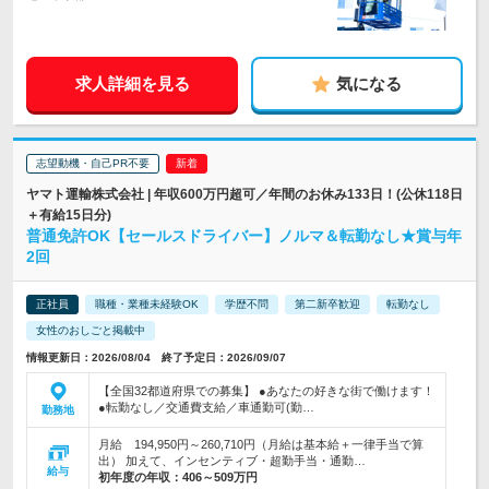
求人詳細を見る
気になる
志望動機・自己PR不要
ヤマト運輸株式会社 | 年収600万円超可／年間のお休み133日！(公休118日
＋有給15日分)
普通免許OK【セールスドライバー】ノルマ＆転勤なし★賞与年
2回
正社員
職種・業種未経験OK
学歴不問
第二新卒歓迎
転勤なし
女性のおしごと掲載中
情報更新日：2026/08/04 終了予定日：2026/09/07
【全国32都道府県での募集】 ●あなたの好きな街で働けます！
●転勤なし／交通費支給／車通勤可(勤…
勤務地
月給 194,950円～260,710円（月給は基本給＋一律手当で算
出） 加えて、インセンティブ・超勤手当・通勤…
給与
初年度の年収：
406～509万円