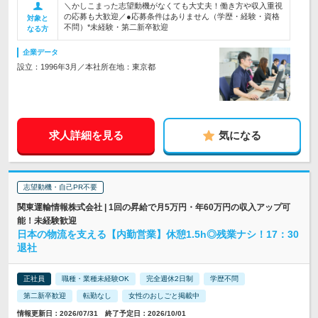
＼かしこまった志望動機がなくても大丈夫！働き方や収入重視
の応募も大歓迎／●応募条件はありません（学歴・経験・資格
対象と
不問）*未経験・第二新卒歓迎
なる方
企業データ
設立：1996年3月／本社所在地：東京都
求人詳細を見る
気になる
志望動機・自己PR不要
関東運輸情報株式会社 | 1回の昇給で月5万円・年60万円の収入アップ可
能！未経験歓迎
日本の物流を支える【内勤営業】休憩1.5h◎残業ナシ！17：30
退社
正社員
職種・業種未経験OK
完全週休2日制
学歴不問
第二新卒歓迎
転勤なし
女性のおしごと掲載中
情報更新日：2026/07/31 終了予定日：2026/10/01