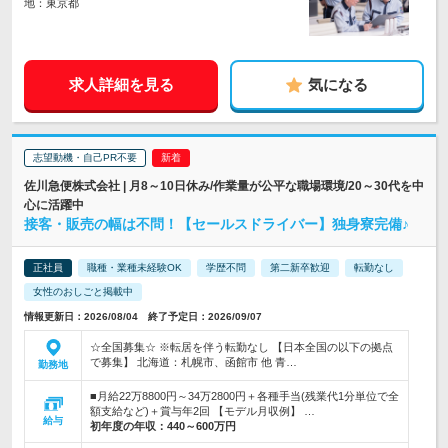
地：東京都
求人詳細を見る
気になる
志望動機・自己PR不要
佐川急便株式会社 | 月8～10日休み/作業量が公平な職場環境/20～30代を中
心に活躍中
接客・販売の幅は不問！【セールスドライバー】独身寮完備♪
正社員
職種・業種未経験OK
学歴不問
第二新卒歓迎
転勤なし
女性のおしごと掲載中
情報更新日：2026/08/04 終了予定日：2026/09/07
☆全国募集☆ ※転居を伴う転勤なし 【日本全国の以下の拠点
で募集】 北海道：札幌市、函館市 他 青…
勤務地
■月給22万8800円～34万2800円＋各種手当(残業代1分単位で全
額支給など)＋賞与年2回 【モデル月収例】 …
給与
初年度の年収：
440～600万円