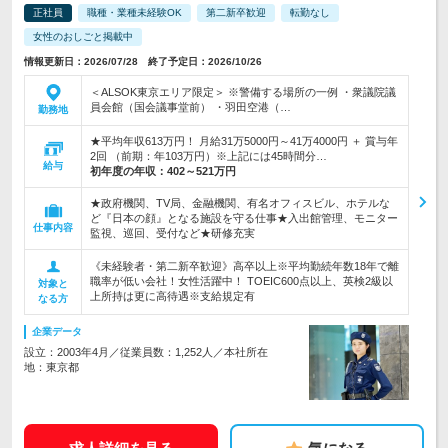
正社員
職種・業種未経験OK
第二新卒歓迎
転勤なし
女性のおしごと掲載中
情報更新日：2026/07/28 終了予定日：2026/10/26
＜ALSOK東京エリア限定＞ ※警備する場所の一例 ・衆議院議
員会館（国会議事堂前） ・羽田空港（…
勤務地
★平均年収613万円！ 月給31万5000円～41万4000円 ＋ 賞与年
2回 （前期：年103万円）※上記には45時間分…
給与
初年度の年収：
402～521万円
★政府機関、TV局、金融機関、有名オフィスビル、ホテルな
ど『日本の顔』となる施設を守る仕事★入出館管理、モニター
仕事内容
監視、巡回、受付など★研修充実
《未経験者・第二新卒歓迎》高卒以上※平均勤続年数18年で離
職率が低い会社！女性活躍中！ TOEIC600点以上、英検2級以
対象と
上所持は更に高待遇※支給規定有
なる方
企業データ
設立：2003年4月／従業員数：1,252人／本社所在
地：東京都