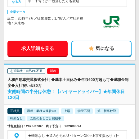
中！子育てが一段落した方も歓迎
なる方
企業データ
設立：2019年7月／従業員数：1,787人／本社所在
地：東京都
求人詳細を見る
気になる
志望動機・自己PR不要
大和自動車交通株式会社 | ◆基本土日休み◆年収600万超も可◆退職金制
度◆入社祝い金30万
実働時間の半分は休憩！【ハイヤードライバー】★年間休日
120日
正社員
職種・業種未経験OK
上場
学歴不問
第二新卒歓迎
転勤なし
女性のおしごと掲載中
情報更新日：2026/07/07 終了予定日：2026/08/24
★転勤なし ★遠方からのU・IターンOK⇒上京支援あり（社