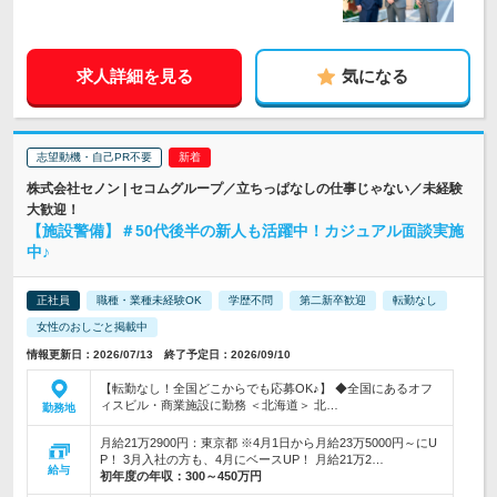
求人詳細を見る
気になる
志望動機・自己PR不要
株式会社セノン | セコムグループ／立ちっぱなしの仕事じゃない／未経験
大歓迎！
【施設警備】＃50代後半の新人も活躍中！カジュアル面談実施
中♪
正社員
職種・業種未経験OK
学歴不問
第二新卒歓迎
転勤なし
女性のおしごと掲載中
情報更新日：2026/07/13 終了予定日：2026/09/10
【転勤なし！全国どこからでも応募OK♪】 ◆全国にあるオフ
ィスビル・商業施設に勤務 ＜北海道＞ 北…
勤務地
月給21万2900円：東京都 ※4月1日から月給23万5000円～にU
P！ 3月入社の方も、4月にベースUP！ 月給21万2…
給与
初年度の年収：
300～450万円