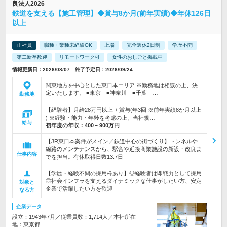
良法人2026
鉄道を支える【施工管理】◆賞与8か月(前年実績)◆年休126日
以上
正社員
職種・業種未経験OK
上場
完全週休2日制
学歴不問
第二新卒歓迎
リモートワーク可
女性のおしごと掲載中
情報更新日：2026/08/07 終了予定日：2026/09/24
関東地方を中心とした東日本エリア ※勤務地は相談の上、決
定いたします。 ■東京 ■神奈川 ■千葉 …
勤務地
【経験者】月給28万円以上 + 賞与(年3回 ※前年実績8か月以上
) ※経験・能力・年齢を考慮の上、当社規…
給与
初年度の年収：
400～900万円
【JR東日本案件がメイン／鉄道中心の街づくり】トンネルや
線路のメンテナンスから、駅舎や近接商業施設の新設・改良ま
仕事内容
でを担当。有休取得日数13.7日
【学歴・経験不問の採用枠あり】◎経験者は即戦力として採用
◎社会インフラを支えるダイナミックな仕事がしたい方、安定
対象と
企業で活躍したい方を歓迎
なる方
企業データ
設立：1943年7月／従業員数：1,714人／本社所在
地：東京都