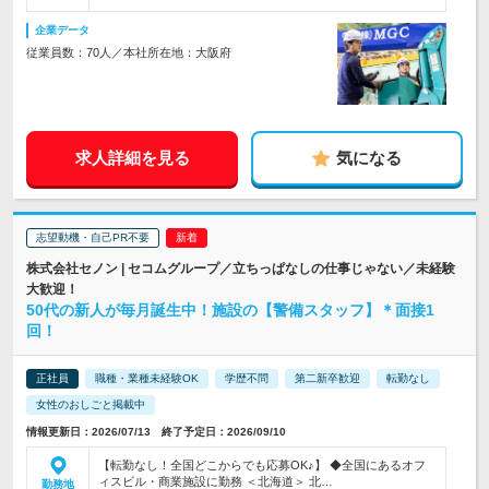
企業データ
従業員数：70人／本社所在地：大阪府
求人詳細を見る
気になる
志望動機・自己PR不要
株式会社セノン | セコムグループ／立ちっぱなしの仕事じゃない／未経験
大歓迎！
50代の新人が毎月誕生中！施設の【警備スタッフ】＊面接1
回！
正社員
職種・業種未経験OK
学歴不問
第二新卒歓迎
転勤なし
女性のおしごと掲載中
情報更新日：2026/07/13 終了予定日：2026/09/10
【転勤なし！全国どこからでも応募OK♪】 ◆全国にあるオフ
ィスビル・商業施設に勤務 ＜北海道＞ 北…
勤務地