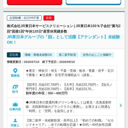
志望動機・自己PR不要
株式会社JR東日本サービスクリエーション | JR東日本100％子会社*賞与2
回*面接1回*年休120日*産育休実績多数
JR東日本グループの「顔」として活躍【アテンダント】未経験
OK！
正社員
職種・業種未経験OK
第二新卒歓迎
女性のおしごと掲載中
情報更新日：2026/07/10 終了予定日：2026/09/10
★東京・神奈川・埼玉・千葉・茨城・栃木・青森・岩手・石川
で募集！ ★社員寮・住宅手当補助あり（諸条…
勤務地
【院卒】月給237,700円～ 【大卒】月給233,700円～ 【短大／
専門卒】月給229,700円～ 【高卒】月給223,70…
給与
初年度の年収：
350～400万円
◆JR東日本の普通列車グリーン車もしくは東北・北海道新幹
線、北陸新幹線のグランクラスに乗務し、お客さまに快適な
仕事内容
「時間」と「空間」を提供します。
【第二新卒・未経験歓迎・高卒以上】『初めての転職』『セカ
ンドキャリア』…全ての転職を応援！★20代～40代女性活躍
対象と