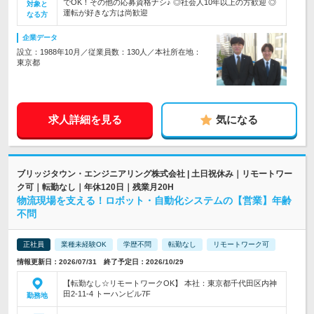
でOK！その他の応募資格ナシ♪ ◎社会人10年以上の方歓迎 ◎
対象と
運転が好きな方は尚歓迎
なる方
企業データ
設立：1988年10月／従業員数：130人／本社所在地：
東京都
求人詳細を見る
気になる
ブリッジタウン・エンジニアリング株式会社 | 土日祝休み｜リモートワー
ク可｜転勤なし｜年休120日｜残業月20H
物流現場を支える！ロボット・自動化システムの【営業】年齢
不問
正社員
業種未経験OK
学歴不問
転勤なし
リモートワーク可
情報更新日：2026/07/31 終了予定日：2026/10/29
【転勤なし☆リモートワークOK】 本社：東京都千代田区内神
田2-11-4 トーハンビル7F
勤務地