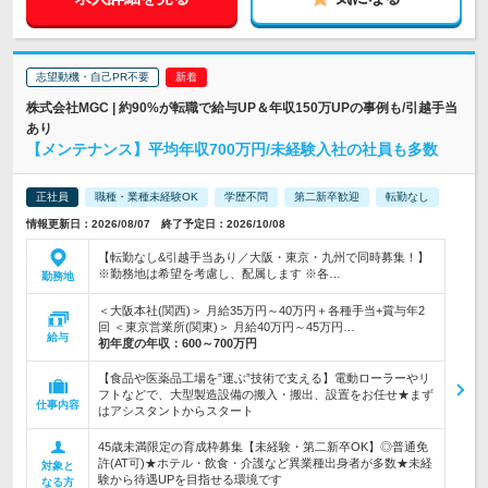
志望動機・自己PR不要
株式会社MGC | 約90%が転職で給与UP＆年収150万UPの事例も/引越手当
あり
【メンテナンス】平均年収700万円/未経験入社の社員も多数
正社員
職種・業種未経験OK
学歴不問
第二新卒歓迎
転勤なし
情報更新日：2026/08/07 終了予定日：2026/10/08
【転勤なし&引越手当あり／大阪・東京・九州で同時募集！】
※勤務地は希望を考慮し、配属します ※各…
勤務地
＜大阪本社(関西)＞ 月給35万円～40万円＋各種手当+賞与年2
回 ＜東京営業所(関東)＞ 月給40万円～45万円…
給与
初年度の年収：
600～700万円
【食品や医薬品工場を”運ぶ”技術で支える】電動ローラーやリ
フトなどで、大型製造設備の搬入・搬出、設置をお任せ★まず
仕事内容
はアシスタントからスタート
45歳未満限定の育成枠募集【未経験・第二新卒OK】◎普通免
許(AT可)★ホテル・飲食・介護など異業種出身者が多数★未経
対象と
験から待遇UPを目指せる環境です
なる方