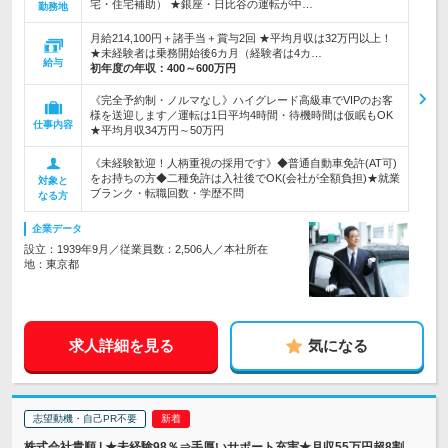
宅・住宅補助） ★銀座・日比谷の運転が中…
勤務地
月給214,100円＋諸手当＋賞与2回 ★平均月収は32万円以上！
★未経験者は乗務開始後6カ月（経験者は4カ…
給与
初年度の年収：
400～600万円
《完全予約制・ノルマなし》ハイグレード高級車でVIPのお客
様を送迎します／運転は1日平均4時間・待機時間は仮眠もOK
仕事内容
★平均月収34万円～50万円
《未経験歓迎！人柄重視の採用です》◆普通自動車免許(AT可)
をお持ちの方◆二種免許は入社後でOK(会社が全額負担)★就業
対象と
ブランク・転職回数・学歴不問
なる方
企業データ
設立：1939年9月／従業員数：2,506人／本社所在
地：東京都
求人詳細を見る
気になる
志望動機・自己PR不要
株式会社貴順 | ★未経験98％⇒手厚いサポート充実★月収55万円超8割