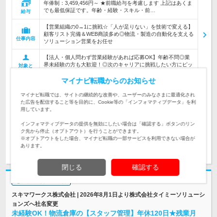
年俸制：3,459,456円～ ★前職給与を考慮します 上記はあくま
でも最低保証です。年齢・経験・スキル・前…
給与
【営業組織の0→1に挑戦☆「人が足りない」を技術で変える】
顧客リスト完備＆WEB商談多め◎物流・製造の自動化を支える
仕事内容
ソリューション営業をお任せ
【法人・個人問わず営業経験があれば応募OK】年齢不問◎業
界未経験の方も大歓迎！◎次のキャリアに挑戦したい方にピッ
対象と
タリ◎資格取得支援制度有
なる方
マイナビ転職からのお知らせ
企業データ
マイナビ転職では、サイトの継続的な改善や、ユーザーのみなさまに最適化され
設立：2018年6月／本社所在地：東京都
た広告を配信すること等を目的に、Cookie等の「インフォマティブデータ」を利
用しています。
インフォマティブデータの提供を無効にしたい場合は「確認する」ボタンのリン
ク先から停止（オプトアウト）を行うことができます。
※オプトアウトをした場合、マイナビ転職の一部サービスを利用できない場合が
求人詳細を見る
気になる
あります。
閉じる
確認する
志望動機・自己PR不要
スキマワークス株式会社 | 2026年8月1日より株式会社タイミーソリューシ
ョンズへ社名変更
未経験OK！物流倉庫の【スタッフ管理】年休120日★残業月