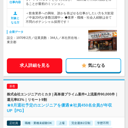
仕事内容
ることが最初のミッション。
＜飲食業界への興味、誰かを喜ばせる仕事がしたい方を大歓迎
／中途20代が多数活躍中＞ ◆業界・職種・社会人経験は全て
対象と
不問のポテンシャル採用です！
なる方
企業データ
設立：1970年2月／従業員数：344人／本社所在地：
東京都
求人詳細を見る
気になる
株式会社エンジニアのミカタ | 高単価プライム案件×上流案件90,000件｜
還元率83%｜リモート9割
★8月退社予定のエンジニアを優遇★社員450名全員が年収
UP【PG】
正社員
職種・業種未経験OK
上場
完全週休2日制
学歴不問