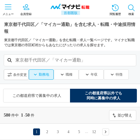
首都圏版
メニュー
会員登録
閲覧履歴
検索
東京都千代田区／「マイカー通勤」を含む求人・転職・中途採用情
報
東京都千代田区／「マイカー通勤」を含む転職・求人一覧ページです。マイナビ転職
では東京都の市区町村からもあなたにぴったりの求人を探せます。
東京都千代田区／「マイカー通勤」
勤務地
職種
年収
特徴
条件変更
この都道府県
以外でも
この都道府県
で募集中の求人
同時に募集中の求人
580
1
50
件中
-
件
並び替え
1
2
3
4
5
12
…