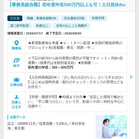
【事務系総合職】初年度年収500万円以上も可！土日祝休/kc
正社員
職種・業種未経験OK
完全週休2日制
学歴不問
第二新卒歓迎
転勤なし
女性のおしごと掲載中
情報更新日：2026/07/17 終了予定日：2026/08/20
★希望勤務地を考慮 ★Ｕ・Ｉターン歓迎 ★全国47都道府県の
プロジェクト先(首都圏・東北・関西・中…
勤務地
☆下記の給与から給与形態の選択が可能です☆ ＜１＞月給+交
通費+（残業代は全額別途支給） ■首都圏・…
給与
初年度の年収：
350～500万円
【入社時期相談OK！「少し先の入社がいい」という方もぜひ♪
】はじめは資料作成・進行のチェック・スタッフの管理などを
仕事内容
お任せ！
【学歴・職歴不問】◆40歳までの方◆「安定した環境で働きた
い」「手に職つけたい」という方、歓迎☆※20～30代を中心に
対象と
活躍中！
なる方
企業データ
設立：2008年11月／従業員数：3,200人／本社所在
地：東京都