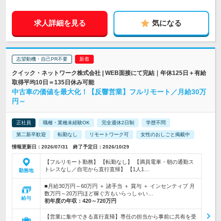
求人詳細を見る
気になる
志望動機・自己PR不要
クイック・ネットワーク株式会社 | WEB面接にて完結｜年休125日＋有給
取得平均10日＝135日休み可能
中古車の価値を最大化！【反響営業】フルリモート／月給30万
円～
正社員
職種・業種未経験OK
完全週休2日制
学歴不問
第二新卒歓迎
転勤なし
リモートワーク可
女性のおしごと掲載中
情報更新日：2026/07/31 終了予定日：2026/10/29
【フルリモート勤務】 【転勤なし】 【満員電車・朝の通勤ス
トレスなし／自宅から直行直帰】 【1人1…
勤務地
■月給30万円～60万円 ＋ 諸手当 ＋ 賞与 ＋ インセンティブ 月
数万円～20万円ほど稼ぐ方もいらっしゃい…
給与
初年度の年収：
420～720万円
【営業に集中できる直行直帰】専任の担当から事前に共有を受