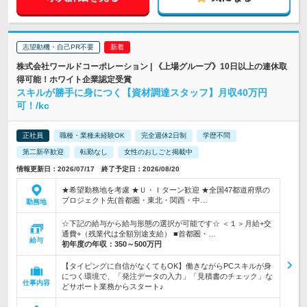
志望動機・自己PR不要
株式会社ワールドコーポレーション | 《上場グループ》10日以上の連休取
得可能！ホワイト企業認定受賞
スキルが勝手に身につく【資材調達スタッフ】月収40万円
可！/kc
正社員
職種・業種未経験OK
完全週休2日制
学歴不問
第二新卒歓迎
転勤なし
女性のおしごと掲載中
情報更新日：2026/07/17 終了予定日：2026/08/20
★希望勤務地を考慮 ★Ｕ・Ｉターン歓迎 ★全国47都道府県の
プロジェクト先(首都圏・東北・関西・中…
勤務地
☆下記の給与から給与形態の選択が可能です☆ ＜１＞月給+交
通費+（残業代は全額別途支給） ■首都圏・…
給与
初年度の年収：
350～500万円
【タイピングに自信がなくてもOK】働きながらPCスキルが身
につく環境で、「発注データの入力」「見積書のチェック」な
仕事内容
どサポート業務からスタート♪