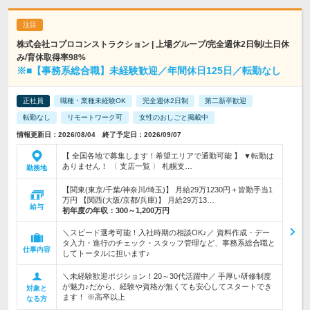
株式会社コプロコンストラクション | 上場グループ/完全週休2日制/土日休
み/育休取得率98%
※■【事務系総合職】未経験歓迎／年間休日125日／転勤なし
正社員
職種・業種未経験OK
完全週休2日制
第二新卒歓迎
転勤なし
リモートワーク可
女性のおしごと掲載中
情報更新日：2026/08/04 終了予定日：2026/09/07
【 全国各地で募集します！希望エリアで通勤可能 】 ▼転勤は
ありません！ 〈 支店一覧 〉 札幌支…
勤務地
【関東(東京/千葉/神奈川/埼玉)】 月給29万1230円＋皆勤手当1
万円 【関西(大阪/京都/兵庫)】 月給29万13…
給与
初年度の年収：
300～1,200万円
＼スピード選考可能！入社時期の相談OK♪／ 資料作成・デー
タ入力・進行のチェック・スタッフ管理など、事務系総合職と
仕事内容
してトータルに担います♪
＼未経験歓迎ポジション！20～30代活躍中／ 手厚い研修制度
が魅力♪だから、経験や資格が無くても安心してスタートでき
対象と
ます！ ※高卒以上
なる方