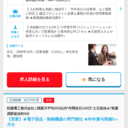
初年度の年収：
300～1,200万円
【 入社時期も気軽に相談可！「半年先の入社希望」など柔軟
に対応 】建設プロジェクトに必要な書類の作成や管理事務業
仕事内容
務 ★異業種転職者活躍中！
【 未経験の方でもOK 】◎学歴不問 ◎コミュニケーションが
得意な方♪ ◎普通免許 ◎基本的なPCスキル ★元保育士さんや
対象と
販売スタッフさんも活躍中♪
なる方
企業データ
設立：2006年10月／従業員数：5,224人／本社所在
地：愛知県
求人詳細を見る
気になる
志望動機・自己PR不要
松陽電工株式会社 | 残業月平均25h以内*年間休日126日*土日祝休み*秋葉
原駅徒歩約4分
【営業】★電子部品・制御機器の専門商社 ★昨年賞与実績9ヶ
月分