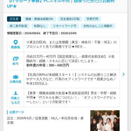
【ITサポート事務】PCスキル不問｜頑張った分だけお給料
UP★
正社員
職種・業種未経験OK
完全週休2日制
学歴不問
第二新卒歓迎
転勤なし
リモートワーク可
女性のおしごと掲載中
情報更新日：2026/08/04 終了予定日：2026/10/05
※東京23区内、または首都圏（東京・神奈川・千葉・埼玉）の
プロジェクト先での勤務です◎ ■ REキ…
勤務地
月給21万円～40万円【固定残業なし・残業代全額支給】 ※前
職給与・経験・スキルに応じて決定いたします…
給与
初年度の年収：
300～500万円
【社員の80%が未経験スタート！】システムのお困りごと解決
やデータ入力など、IT系のオフィスワークです＊残業少なめ／
仕事内容
年休132日以上
【業界・職種未経験大歓迎★育成前提採用】男女・学歴・経験
不問★「ITスキルを身につけたい！」「オフィスワークデビュ
対象と
ーしたい」という方歓迎です！
なる方
企業データ
設立：2026年6月／従業員数：56人／本社所在地：東
京都