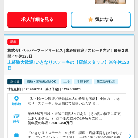
求人詳細を見る
気になる
株式会社ペッパーフードサービス | 未経験歓迎／スピード内定！最短２週
間／年休123日
未経験大歓迎♪いきなりステーキの【店舗スタッフ】※年休123
日
正社員
職種・業種未経験OK
上場
学歴不問
第二新卒歓迎
情報更新日：2026/07/31 終了予定日：2026/10/29
【U・Iターン歓迎／転勤は本人の希望を考慮】 全国の「いき
なり！ステーキ」各店舗にて勤務いただきま…
勤務地
年俸360万円以上 ※試用期間3ヶ月あり（その間の待遇に変更
はありません。） ◎年俸の12分の1を毎月支給…
給与
初年度の年収：
360～450万円
「いきなり！ステーキ」の接客・調理・店舗運営をお任せしま
す。 アシスタントとして入社し、一緒に働く仲間の信頼を得