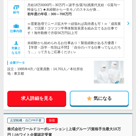
月給18万6000円～30万円＋諸手当/賞与(残業代支給・G賞与一
時金など) ★未経験から一生モノのスキルが身…
給与
初年度の年収：
300～700万円
≪需要急増でニーズ拡大中⇒頑張れば高待遇も可！≫「成長業
界」で活躍！コツコツ半導体製造装置を組み立てるお仕事で
仕事内容
す！海外勤務で月収56万円以上可
未経験から始められるお仕事あり！製造経験がある方優遇！
【学歴・語学・性別は不問】「自分のハマる仕事ってなんだろ
対象と
う…」って方もご応募ください♪
なる方
企業データ
設立：1995年4月／従業員数：14,701人／本社所在
地：東京都
求人詳細を見る
気になる
志望動機・自己PR不要
株式会社ワールドコーポレーション | 上場グループ/資格手当最大10万
円！/ホワイト企業認定受賞