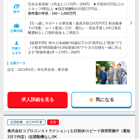
完全出来高制（1件あたり170円～200円） ★月収55万円以上の
スタッフ8割以上 ★固定報酬制の日額2万円以…
給与
初年度の年収：
100～1,000万円
【引っ越しサポート＆寮完備！最高月収124万円可】軽自動車
での宅配・ルート配送♪ ◎日・週払い・現金手渡しOK◎長距
仕事内容
離運転なし◎契約祝金もご用意◎
【経歴不問】98％が未経験*60歳以下の方*高卒以上*普免*ブラ
ンク歓迎*WEB面接やLINE面接OK*アナタの目標を一緒に叶え
対象と
ます*荷物単価1件＝170円～200円
なる方
企業データ
設立：2011年5月／本社所在地：東京都
求人詳細を見る
気になる
志望動機・自己PR不要
株式会社コプロコンストラクション | 土日祝休/スピード採用実施中（最短
3日で内定）/志望動機なしOK