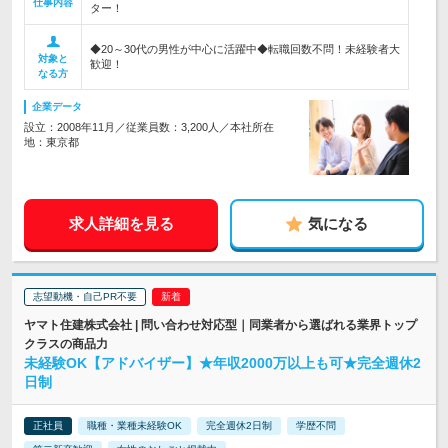
仕事内容
ター！
◆20～30代の男性が中心に活躍中◆転職回数不問！未経験者大
対象と
歓迎！
なる方
企業データ
設立：2008年11月／従業員数：3,200人／本社所在
地：東京都
求人詳細を見る
気になる
志望動機・自己PR不要
ヤマト住建株式会社 | 問い合わせ対応型｜同業者から選ばれる業界トップ
クラスの商品力
未経験OK【アドバイザー】★年収2000万以上も可★完全週休2
日制
正社員
職種・業種未経験OK
完全週休2日制
学歴不問