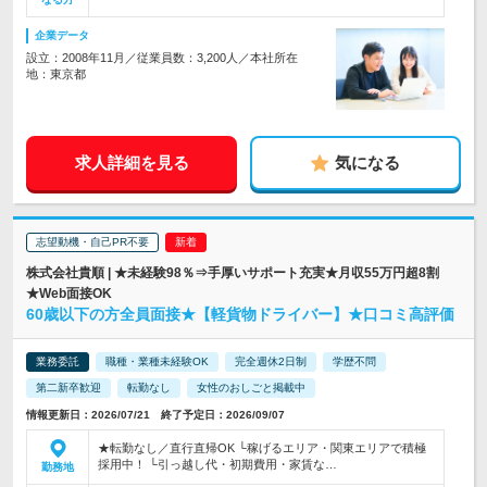
企業データ
設立：2008年11月／従業員数：3,200人／本社所在
地：東京都
求人詳細を見る
気になる
志望動機・自己PR不要
株式会社貴順 | ★未経験98％⇒手厚いサポート充実★月収55万円超8割
★Web面接OK
60歳以下の方全員面接★【軽貨物ドライバー】★口コミ高評価
業務委託
職種・業種未経験OK
完全週休2日制
学歴不問
第二新卒歓迎
転勤なし
女性のおしごと掲載中
情報更新日：2026/07/21 終了予定日：2026/09/07
★転勤なし／直行直帰OK └稼げるエリア・関東エリアで積極
採用中！ └引っ越し代・初期費用・家賃な…
勤務地