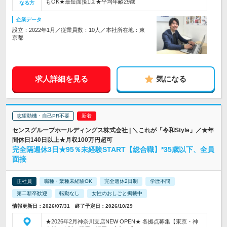
もOK★最短面接1回★平均年齢29歳
なる方
企業データ
設立：2022年1月／従業員数：10人／本社所在地：東
京都
求人詳細を見る
気になる
志望動機・自己PR不要
センスグループホールディングス株式会社 | ＼これが「令和Style」／★年
間休日140日以上★月収100万円超可
完全隔週休3日★95％未経験START【総合職】*35歳以下、全員
面接
正社員
職種・業種未経験OK
完全週休2日制
学歴不問
第二新卒歓迎
転勤なし
女性のおしごと掲載中
情報更新日：2026/07/31 終了予定日：2026/10/29
★2026年2月神奈川支店NEW OPEN★ 各拠点募集【東京・神