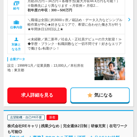
月給20万円～34万円＋各種手当(最大月収44.4万円も可能！）
※勤務先により異なります ＜月収例＞ 月収2…
給与
初年度の年収：
300～500万円
＼職場は全国に約3000ヶ所／箱詰め・データ入力などシンプル
軽作業が中心★好きなエリアで、希望に合わせた働き方が叶う
仕事内容
★年間休日120日以上★
≪未経験／第二新卒／社会人・正社員デビューの方大歓迎！≫
◆学歴・ブランク・転職回数など一切不問です！好きなエリア
対象と
で働ける♪転勤ナシ！
なる方
企業データ
設立：1998年1月／従業員数：13,000人／本社所在
地：東京都
求人詳細を見る
気になる
志望動機・自己PR不要
株式会社REキャリ | 残業少なめ｜完全週休2日制｜研修充実｜在宅ワーク
も可能◎