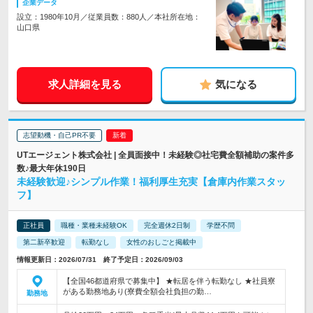
企業データ
設立：1980年10月／従業員数：880人／本社所在地：
山口県
求人詳細を見る
気になる
志望動機・自己PR不要
UTエージェント株式会社 | 全員面接中！未経験◎社宅費全額補助の案件多
数♪最大年休190日
未経験歓迎♪シンプル作業！福利厚生充実【倉庫内作業スタッ
フ】
正社員
職種・業種未経験OK
完全週休2日制
学歴不問
第二新卒歓迎
転勤なし
女性のおしごと掲載中
情報更新日：2026/07/31 終了予定日：2026/09/03
【全国46都道府県で募集中】 ★転居を伴う転勤なし ★社員寮
がある勤務地あり(寮費全額会社負担の勤…
勤務地