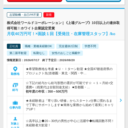
志望動機・自己PR不要
株式会社ワールドコーポレーション | 《上場グループ》10日以上の連休取
得可能！ホワイト企業認定受賞
月収40万円可！×面談１回【受発注・在庫管理スタッフ】/kc
正社員
職種・業種未経験OK
完全週休2日制
学歴不問
第二新卒歓迎
転勤なし
女性のおしごと掲載中
情報更新日：2026/07/17 終了予定日：2026/08/20
★希望勤務地を考慮 ★Ｕ・Ｉターン歓迎 ★全国47都道府県の
プロジェクト先(首都圏・東北・関西・中…
勤務地
☆下記の給与から給与形態の選択が可能です☆ ＜１＞月給+交
通費+（残業代は全額別途支給） ■首都圏・…
給与
初年度の年収：
350～500万円
★未経験者は「寄り添い研修」からスタート♪仕事に慣れるま
で丁寧にサポートします★簡単な業務から始めて着実にキャリ
仕事内容
アUP！
☆高卒以上◆20～30代の男性が中心に活躍中◆転職回数不問！
対象と
未経験者大歓迎！
なる方