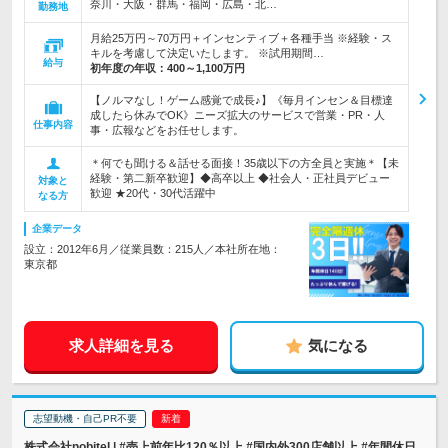
奈川・大阪・群馬・福岡・広島・北…
勤務地
月給25万円～70万円＋インセンティブ＋各種手当 ※経験・ス
キルを考慮して決定いたします。 ※試用期間…
給与
初年度の年収：
400～1,100万円
【ノルマなし！ゲーム感覚で成長♪】《毎月インセン＆目標達
成したら休みでOK》ニーズ拡大のサービスで営業・PR・人
仕事内容
事・広報などをお任せします。
＊何でも聞ける＆話せる面接！35歳以下の方全員と実施＊【未
経験・第二新卒歓迎】◆高卒以上 ◆社会人・正社員デビュー
対象と
歓迎 ★20代・30代活躍中
なる方
企業データ
設立：2012年6月／従業員数：215人／本社所在地：
東京都
求人詳細を見る
気になる
志望動機・自己PR不要
株式会社nobitel | #売上前年比120％以上 #国内外300店舗以上 #年間休日