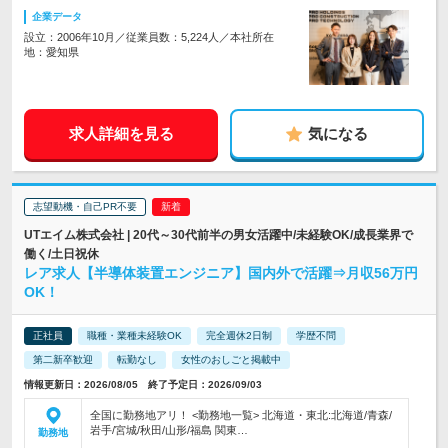
企業データ
設立：2006年10月／従業員数：5,224人／本社所在
地：愛知県
求人詳細を見る
気になる
志望動機・自己PR不要
UTエイム株式会社 | 20代～30代前半の男女活躍中/未経験OK/成長業界で
働く/土日祝休
レア求人【半導体装置エンジニア】国内外で活躍⇒月収56万円
OK！
正社員
職種・業種未経験OK
完全週休2日制
学歴不問
第二新卒歓迎
転勤なし
女性のおしごと掲載中
情報更新日：2026/08/05 終了予定日：2026/09/03
全国に勤務地アリ！ <勤務地一覧> 北海道・東北:北海道/青森/
岩手/宮城/秋田/山形/福島 関東…
勤務地