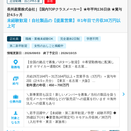
志望動機・自己PR不要
長州産業株式会社 | 【国内TOPクラスメーカー】★年平均136日休 ★賞与
計4.5ヶ月
未経験歓迎！自社製品の【提案営業】※1年目で月収38万円以
上可
正社員
職種・業種未経験OK
完全週休2日制
学歴不問
第二新卒歓迎
女性のおしごと掲載中
情報更新日：2026/08/03 終了予定日：2026/10/15
【全国の拠点で募集／UIターン歓迎】 ※希望勤務地に配属し
ます ※マイカー通勤OK 【東京・名古屋…
勤務地
月給29万164円～31万164円以上＋営業手当（3万円）＋賞与年
2回（計4.5ヶ月分） 【東京・名古屋・大阪】 …
給与
初年度の年収：
450～700万円
＼新事業部も設立！新しいメンバーを募集／当社の製品を扱う
住宅メーカーや商社などの“販売店”への提案を行います ※海外
仕事内容
法人への提案もあり
＼若手活躍中／【未経験・第二新卒歓迎／学歴・経験不問】◆
35歳以下(※) ◆要普免(AT限定可) ※モデル月収例／38万円
対象と
（入社半年・東京・家族有）
なる方