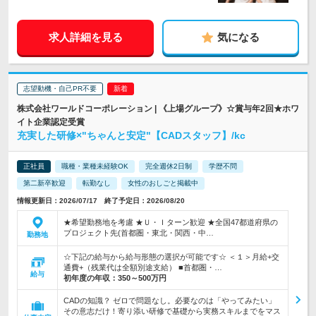
求人詳細を見る
気になる
志望動機・自己PR不要
株式会社ワールドコーポレーション | 《上場グループ》☆賞与年2回★ホワ
イト企業認定受賞
充実した研修×"ちゃんと安定"【CADスタッフ】/kc
正社員
職種・業種未経験OK
完全週休2日制
学歴不問
第二新卒歓迎
転勤なし
女性のおしごと掲載中
情報更新日：2026/07/17 終了予定日：2026/08/20
★希望勤務地を考慮 ★Ｕ・Ｉターン歓迎 ★全国47都道府県の
プロジェクト先(首都圏・東北・関西・中…
勤務地
☆下記の給与から給与形態の選択が可能です☆ ＜１＞月給+交
通費+（残業代は全額別途支給） ■首都圏・…
給与
初年度の年収：
350～500万円
CADの知識？ ゼロで問題なし。必要なのは「やってみたい」
その意志だけ！寄り添い研修で基礎から実務スキルまでをマス