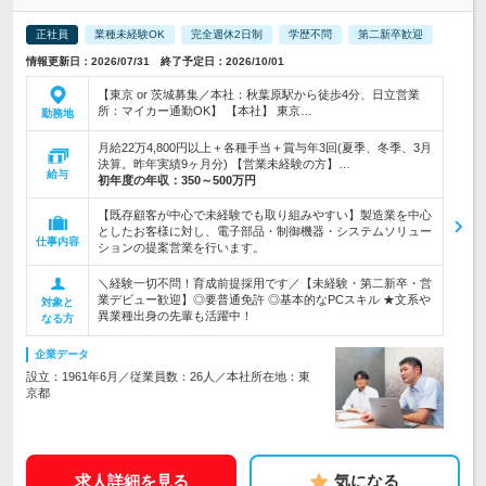
正社員
業種未経験OK
完全週休2日制
学歴不問
第二新卒歓迎
情報更新日：2026/07/31 終了予定日：2026/10/01
【東京 or 茨城募集／本社：秋葉原駅から徒歩4分、日立営業
所：マイカー通勤OK】 【本社】 東京…
勤務地
月給22万4,800円以上＋各種手当＋賞与年3回(夏季、冬季、3月
決算。昨年実績9ヶ月分) 【営業未経験の方】…
給与
初年度の年収：
350～500万円
【既存顧客が中心で未経験でも取り組みやすい】製造業を中心
としたお客様に対し、電子部品・制御機器・システムソリュー
仕事内容
ションの提案営業を行います。
＼経験一切不問！育成前提採用です／【未経験・第二新卒・営
業デビュー歓迎】◎要普通免許 ◎基本的なPCスキル ★文系や
対象と
異業種出身の先輩も活躍中！
なる方
企業データ
設立：1961年6月／従業員数：26人／本社所在地：東
京都
求人詳細を見る
気になる