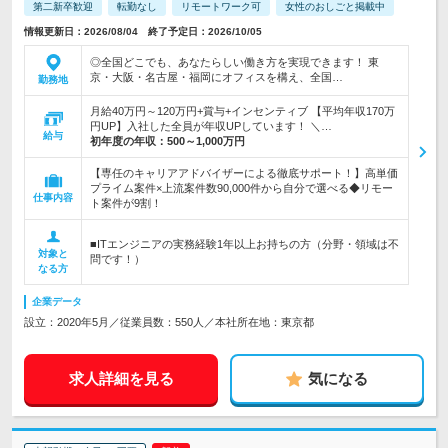
第二新卒歓迎
転勤なし
リモートワーク可
女性のおしごと掲載中
情報更新日：2026/08/04 終了予定日：2026/10/05
◎全国どこでも、あなたらしい働き方を実現できます！ 東
京・大阪・名古屋・福岡にオフィスを構え、全国…
勤務地
月給40万円～120万円+賞与+インセンティブ 【平均年収170万
円UP】入社した全員が年収UPしています！ ＼…
給与
初年度の年収：
500～1,000万円
【専任のキャリアアドバイザーによる徹底サポート！】高単価
プライム案件×上流案件数90,000件から自分で選べる◆リモー
仕事内容
ト案件が9割！
■ITエンジニアの実務経験1年以上お持ちの方（分野・領域は不
対象と
問です！）
なる方
企業データ
設立：2020年5月／従業員数：550人／本社所在地：東京都
求人詳細を見る
気になる