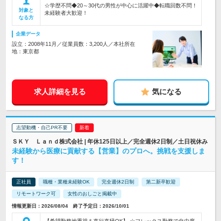
☆学歴不問◆20～30代の男性が中心に活躍中◆転職回数不問！
対象と
未経験者大歓迎！
なる方
企業データ
設立：2008年11月／従業員数：3,200人／本社所在
地：東京都
求人詳細を見る
気になる
志望動機・自己PR不要
ＳＫＹ Ｌａｎｄ株式会社 | 年休125日以上／完全週休2日制／土日祝休み
未経験から医療に貢献する【営業】のプロへ。挑戦を支援しま
す！
正社員
職種・業種未経験OK
完全週休2日制
第二新卒歓迎
リモートワーク可
女性のおしごと掲載中
情報更新日：2026/08/04 終了予定日：2026/10/01