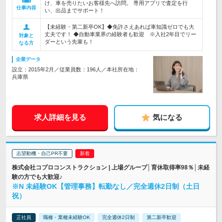
け、車を売りたいお客様先へ訪問。 専用アプリで査定を行
仕事内容
い、出品までサポート！
【未経験・第二新卒OK】◆免許さえあれば車知識ゼロでも大
丈夫です！ ◆自動車業界の経験者も歓迎 ※入社2年目でリー
対象と
ダーという先輩も！
なる方
企業データ
設立：2015年2月／従業員数：196人／本社所在地：
兵庫県
求人詳細を見る
気になる
志望動機・自己PR不要
株式会社コプロコンストラクション | 上場グループ│育休取得率98％│未経
験の方でも大歓迎♪
※N 未経験OK【管理事務】転勤なし／完全週休2日制（土日
祝）
正社員
職種・業種未経験OK
完全週休2日制
第二新卒歓迎