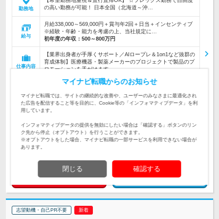
【希望勤務地重視＆直行直帰OK】 ☆フレックス勤務で自由度
の高い勤務が可能！ 日本全国（北海道～沖…
勤務地
月給338,000～569,000円＋賞与年2回＋日当＋インセンティブ
※経験・年齢・能力を考慮の上、当社規定に…
給与
初年度の年収：
500～800万円
【業界出身者が手厚くサポート／AIロープレ＆1on1など抜群の
育成体制】医療機器・製薬メーカーのプロジェクトで製品のプ
仕事内容
ロモーションを手がけます。
マイナビ転職からのお知らせ
【未経験・第二新卒歓迎】＼医療知識は入社後身につけられま
す／◆専門卒以上 ◆要普免（AT限定可）◎医療菱化に貢献し
対象と
マイナビ転職では、サイトの継続的な改善や、ユーザーのみなさまに最適化され
たい方/チャレンジ精神のある方
なる方
た広告を配信すること等を目的に、Cookie等の「インフォマティブデータ」を利
用しています。
企業データ
インフォマティブデータの提供を無効にしたい場合は「確認する」ボタンのリン
設立：2023年5月／従業員数：16人／本社所在地：愛
ク先から停止（オプトアウト）を行うことができます。
知県
※オプトアウトをした場合、マイナビ転職の一部サービスを利用できない場合が
あります。
閉じる
確認する
求人詳細を見る
気になる
志望動機・自己PR不要