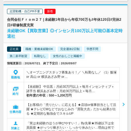
志望動機・自己PR不要
合同会社Ｆｒｏｍ２７ | 未経験1年目から年収700万も#年休120日#完休2
日#研修制度充実
未経験OK【買取営業】◎インセン月100万以上可能◎基本定時
退社
正社員
職種・業種未経験OK
完全週休2日制
学歴不問
第二新卒歓迎
転勤なし
女性のおしごと掲載中
情報更新日：2026/07/21 終了予定日：2026/09/07
＼オープニングスタッフ募集あり！／ ＼転勤なし／ （1）飯塚
or 高山 or 横浜あざみ野 or…
勤務地
【未経験】 中目黒：月給30万円以上＋毎月インセンティブ＋
諸手当 横浜あざみ野：月給30万円以上＋毎月…
給与
初年度の年収：
550～1,200万円
【お客様の「売りたい」に応える】★店頭or催事担当として活
躍 ★テレビCMなどでおなじみの『買取大吉』だから結果が出
仕事内容
る ★定期的な勉強会でスキルUP
「実は未経験のほうが伸びやすい！」By先輩★35歳以下は全
員面接 ★がっつり稼ぎたい・しっかり休みたい…理由は何で
対象と