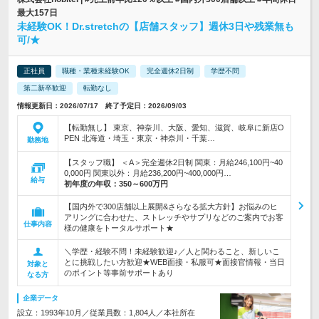
最大157日
未経験OK！Dr.stretchの【店舗スタッフ】週休3日や残業無も
可/★
正社員
職種・業種未経験OK
完全週休2日制
学歴不問
第二新卒歓迎
転勤なし
情報更新日：2026/07/17 終了予定日：2026/09/03
【転勤無し】 東京、神奈川、大阪、愛知、滋賀、岐阜に新店O
PEN 北海道・埼玉・東京・神奈川・千葉…
勤務地
【スタッフ職】 ＜A＞完全週休2日制 関東：月給246,100円~40
0,000円 関東以外：月給236,200円~400,000円…
給与
初年度の年収：
350～600万円
【国内外で300店舗以上展開&さらなる拡大方針】お悩みのヒ
アリングに合わせた、ストレッチやサプリなどのご案内でお客
仕事内容
様の健康をトータルサポート★
＼学歴・経験不問！未経験歓迎♪／人と関わること、新しいこ
とに挑戦したい方歓迎★WEB面接・私服可★面接官情報・当日
対象と
のポイント等事前サポートあり
なる方
企業データ
設立：1993年10月／従業員数：1,804人／本社所在