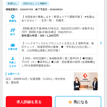
転勤なし
女性のおしごと掲載中
情報更新日：2026/07/29 終了予定日：2026/08/24
【 全国各地で募集します！希望エリアで通勤可能 】 ▼転勤は
ありません！ 〈 支店一覧 〉 札幌支…
勤務地
【関東(東京/千葉/神奈川/埼玉)】 月給29万1230円＋皆勤手当1
万円 【関西(大阪/京都/兵庫)】 月給29万13…
給与
初年度の年収：
300～1,200万円
【 バックオフィスからプロジェクトを支える 】資料作成・進
行チェック、現場管理等の業務。◆「半年先の入社が良い」
仕事内容
等、入社時期は柔軟に対応可能！
【 20代～30代活躍中｜未経験採用｜第二新卒OK 】◆39歳以
下の方（※）◆高卒以上 ◆人柄・意欲重視の採用 <志望動機な
対象と
しOK＆面接時服装自由>
なる方
企業データ
設立：2006年10月／従業員数：5,224人／本社所在
地：愛知県
求人詳細を見る
気になる