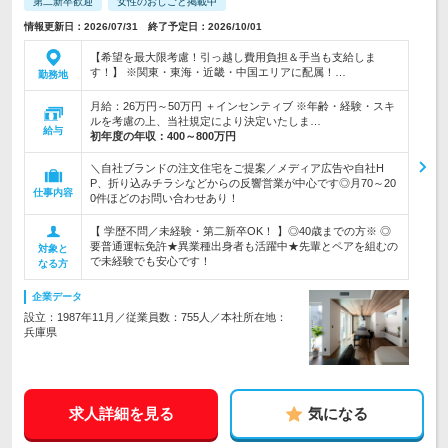
第二新卒歓迎
女性のおしごと掲載中
情報更新日：2026/07/31 終了予定日：2026/10/01
【希望を最大限考慮！引っ越し費用負担＆手当も支給しま
す！】 ※関東・東海・近畿・中国エリアに配属！…
勤務地
月給：26万円～50万円 ＋インセンティブ ※年齢・経験・スキ
ルを考慮の上、当社規定により決定いたしま…
給与
初年度の年収：
400～800万円
＼自社ブランドの注文住宅をご提案／メディア広告や自社H
P、折り込みチラシなどからの反響営業が中心です◎月70～20
仕事内容
0件ほどのお問い合わせあり！
【 学歴不問／未経験・第二新卒OK！ 】◎40歳までの方※ ◎
要普通運転免許★異業種出身者も活躍中★先輩とペアを組むの
対象と
で未経験でも安心です！
なる方
企業データ
設立：1987年11月／従業員数：755人／本社所在地：
兵庫県
求人詳細を見る
気になる