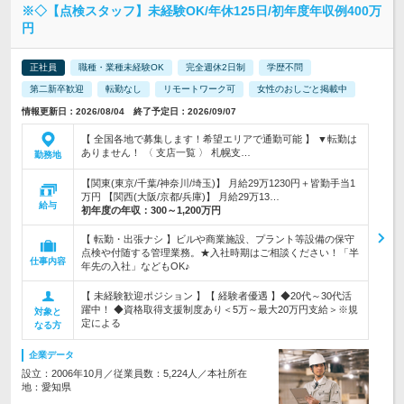
※◇【点検スタッフ】未経験OK/年休125日/初年度年収例400万
円
正社員
職種・業種未経験OK
完全週休2日制
学歴不問
第二新卒歓迎
転勤なし
リモートワーク可
女性のおしごと掲載中
情報更新日：2026/08/04 終了予定日：2026/09/07
【 全国各地で募集します！希望エリアで通勤可能 】 ▼転勤は
ありません！ 〈 支店一覧 〉 札幌支…
勤務地
【関東(東京/千葉/神奈川/埼玉)】 月給29万1230円＋皆勤手当1
万円 【関西(大阪/京都/兵庫)】 月給29万13…
給与
初年度の年収：
300～1,200万円
【 転勤・出張ナシ 】ビルや商業施設、プラント等設備の保守
点検や付随する管理業務。★入社時期はご相談ください！「半
仕事内容
年先の入社」などもOK♪
【 未経験歓迎ポジション 】【 経験者優遇 】◆20代～30代活
躍中！ ◆資格取得支援制度あり＜5万～最大20万円支給＞※規
対象と
定による
なる方
企業データ
設立：2006年10月／従業員数：5,224人／本社所在
地：愛知県