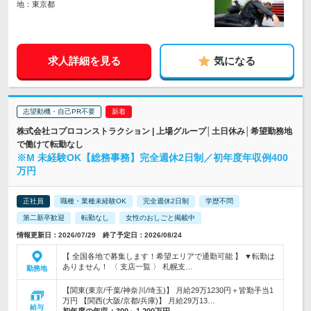
地：東京都
求人詳細を見る
気になる
志望動機・自己PR不要
株式会社コプロコンストラクション | 上場グループ│土日休み│希望勤務地
で働けて転勤なし
※M 未経験OK【総務事務】完全週休2日制／初年度年収例400
万円
正社員
職種・業種未経験OK
完全週休2日制
学歴不問
第二新卒歓迎
転勤なし
女性のおしごと掲載中
情報更新日：2026/07/29 終了予定日：2026/08/24
【 全国各地で募集します！希望エリアで通勤可能 】 ▼転勤は
ありません！ 〈 支店一覧 〉 札幌支…
勤務地
【関東(東京/千葉/神奈川/埼玉)】 月給29万1230円＋皆勤手当1
万円 【関西(大阪/京都/兵庫)】 月給29万13…
給与