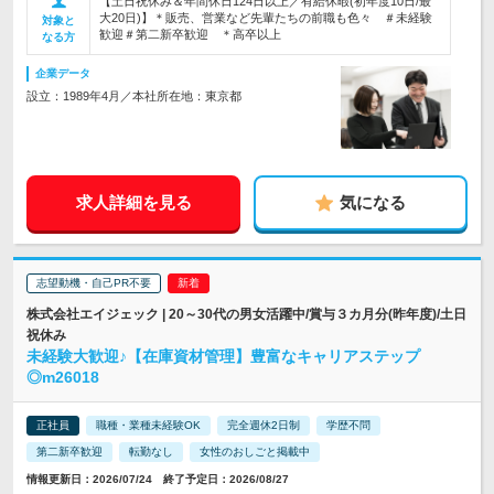
【土日祝休み＆年間休日124日以上／有給休暇(初年度10日/最
大20日)】＊販売、営業など先輩たちの前職も色々 ＃未経験
対象と
歓迎＃第二新卒歓迎 ＊高卒以上
なる方
企業データ
設立：1989年4月／本社所在地：東京都
求人詳細を見る
気になる
志望動機・自己PR不要
株式会社エイジェック | 20～30代の男女活躍中/賞与３カ月分(昨年度)/土日
祝休み
未経験大歓迎♪【在庫資材管理】豊富なキャリアステップ
◎m26018
正社員
職種・業種未経験OK
完全週休2日制
学歴不問
第二新卒歓迎
転勤なし
女性のおしごと掲載中
情報更新日：2026/07/24 終了予定日：2026/08/27