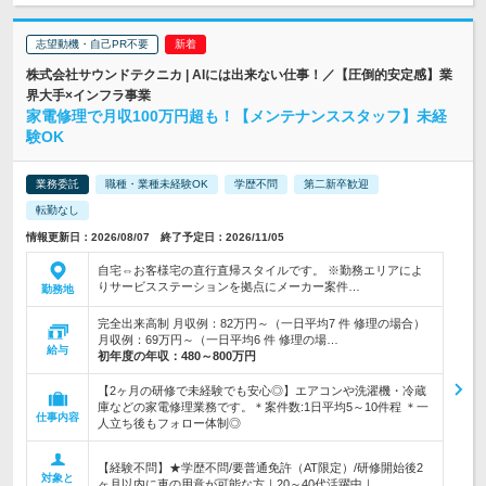
志望動機・自己PR不要
株式会社サウンドテクニカ | AIには出来ない仕事！／【圧倒的安定感】業
界大手×インフラ事業
家電修理で月収100万円超も！【メンテナンススタッフ】未経
験OK
業務委託
職種・業種未経験OK
学歴不問
第二新卒歓迎
転勤なし
情報更新日：2026/08/07 終了予定日：2026/11/05
自宅⇔お客様宅の直行直帰スタイルです。 ※勤務エリアによ
りサービスステーションを拠点にメーカー案件…
勤務地
完全出来高制 月収例：82万円～（一日平均7 件 修理の場合）
月収例：69万円～（一日平均6 件 修理の場…
給与
初年度の年収：
480～800万円
【2ヶ月の研修で未経験でも安心◎】エアコンや洗濯機・冷蔵
庫などの家電修理業務です。＊案件数:1日平均5～10件程 ＊一
仕事内容
人立ち後もフォロー体制◎
【経験不問】★学歴不問/要普通免許（AT限定）/研修開始後2
対象と
ヶ月以内に車の用意が可能な方｜20～40代活躍中｜