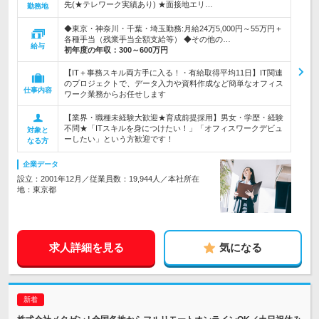
先(★テレワーク実績あり) ★面接地エリ…
勤務地
◆東京・神奈川・千葉・埼玉勤務:月給24万5,000円～55万円＋
各種手当（残業手当全額支給等） ◆その他の…
給与
初年度の年収：
300～600万円
【IT＋事務スキル両方手に入る！・有給取得平均11日】IT関連
のプロジェクトで、データ入力や資料作成など簡単なオフィス
仕事内容
ワーク業務からお任せします
【業界・職種未経験大歓迎★育成前提採用】男女・学歴・経験
不問★「ITスキルを身につけたい！」「オフィスワークデビュ
対象と
ーしたい」という方歓迎です！
なる方
企業データ
設立：2001年12月／従業員数：19,944人／本社所在
地：東京都
求人詳細を見る
気になる