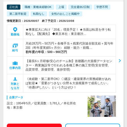
正社員
職種・業種未経験OK
上場
完全週休2日制
学歴不問
第二新卒歓迎
転勤なし
女性のおしごと掲載中
情報更新日：2026/08/07 終了予定日：2026/10/08
★事業拡大に向け「20名」増員予定！ ★当面は転居を伴う転
勤なし 【配属先】 ◆東京本社：東京都渋…
勤務地
月給28万円～50万円＋各種手当＋残業代別途全額支給＋賞与年
2回（昨年度実績5ヶ月分） 経験・能力・前職…
給与
初年度の年収：
500～900万円
【最長6ヶ月研修/安心のチーム制】首都圏の大規模データセン
ター・商業施設等で行われる各種工事の施工管理(安全管理、
仕事内容
品質管理、原価管理、進捗管理)
《未経験・第二新卒OK》◇建設・建築業界の実務経験があれ
ば歓迎★「需要がつきない分野＆大規模案件で成長したい」
対象と
「待遇UPしたい」という方はぜひ！
なる方
企業データ
設立：1954年5月／従業員数：3,781人／本社所在
地：東京都