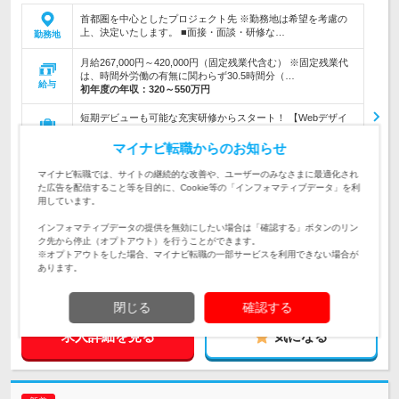
首都圏を中心としたプロジェクト先 ※勤務地は希望を考慮の
上、決定いたします。 ■面接・面談・研修な…
勤務地
月給267,000円～420,000円（固定残業代含む） ※固定残業代
は、時間外労働の有無に関わらず30.5時間分（…
給与
初年度の年収：
320～550万円
短期デビューも可能な充実研修からスタート！ 【Webデザイ
ナー、Webマーケティング、アプリ・ゲーム開発、IT事務】な
仕事内容
どの業務をお任せします◎
マイナビ転職からのお知らせ
マイナビ転職では、サイトの継続的な改善や、ユーザーのみなさまに最適化され
※35歳以下の方【学歴・経験不問／業種・職種未経験歓迎】人
た広告を配信すること等を目的に、Cookie等の「インフォマティブデータ」を利
対象と
物重視のポテンシャル採用だから、社会人デビューも大歓迎！
用しています。
なる方
インフォマティブデータの提供を無効にしたい場合は「確認する」ボタンのリン
企業データ
ク先から停止（オプトアウト）を行うことができます。
設立：2010年8月／従業員数：76人／本社所在地：東
※オプトアウトをした場合、マイナビ転職の一部サービスを利用できない場合が
京都
あります。
閉じる
確認する
求人詳細を見る
気になる