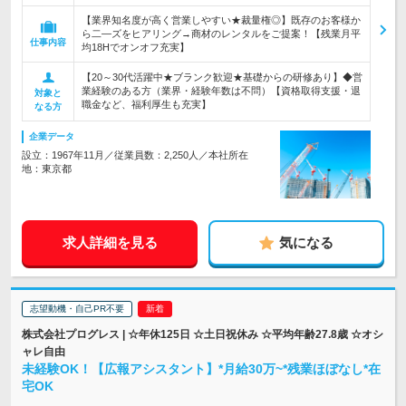
【業界知名度が高く営業しやすい★裁量権◎】既存のお客様か
ら二―ズをヒアリング→商材のレンタルをご提案！【残業月平
仕事内容
均18Hでオンオフ充実】
【20～30代活躍中★ブランク歓迎★基礎からの研修あり】◆営
業経験のある方（業界・経験年数は不問）【資格取得支援・退
対象と
職金など、福利厚生も充実】
なる方
企業データ
設立：1967年11月／従業員数：2,250人／本社所在
地：東京都
求人詳細を見る
気になる
志望動機・自己PR不要
株式会社プログレス | ☆年休125日 ☆土日祝休み ☆平均年齢27.8歳 ☆オシ
ャレ自由
未経験OK！【広報アシスタント】*月給30万~*残業ほぼなし*在
宅OK