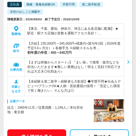
正社員
職種・業種未経験OK
学歴不問
第二新卒歓迎
女性のおしごと掲載中
情報更新日：2026/08/04 終了予定日：2026/10/05
【東京、千葉、愛知、神奈川、埼玉にある各店舗に配属】 ★
駅近・駅ナカ店舗が多数＆通勤アクセス良好！…
勤務地
【月給】235,000円～345,000円+残業代+賞与年2回（2026年度
予定3.6ヶ月分）＋各種手当 ※経験スキルを考…
給与
初年度の年収：
450～645万円
【まずは研修からスタート♪】『まい泉』で接客・販売などを
担当いただきます★難しい業務はなし！明るく笑顔で対応でき
仕事内容
れば大丈夫◎社割あり♪
【未経験＆第二新卒～経験者も大歓迎】◆学歴不問★社会人デ
ビュー/ブランクOK★人柄・意欲重視の採用！「安定した環境
対象と
で長く働きたい」そんな方は◎
なる方
企業データ
設立：1965年11月／従業員数：1,246人／本社所在
地：東京都