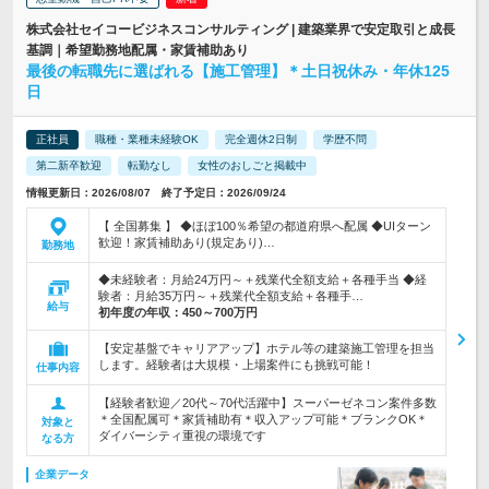
株式会社セイコービジネスコンサルティング | 建築業界で安定取引と成長
基調｜希望勤務地配属・家賃補助あり
最後の転職先に選ばれる【施工管理】＊土日祝休み・年休125
日
正社員
職種・業種未経験OK
完全週休2日制
学歴不問
第二新卒歓迎
転勤なし
女性のおしごと掲載中
情報更新日：2026/08/07 終了予定日：2026/09/24
【 全国募集 】 ◆ほぼ100％希望の都道府県へ配属 ◆UIターン
歓迎！家賃補助あり(規定あり)…
勤務地
◆未経験者：月給24万円～＋残業代全額支給＋各種手当 ◆経
験者：月給35万円～＋残業代全額支給＋各種手…
給与
初年度の年収：
450～700万円
【安定基盤でキャリアアップ】ホテル等の建築施工管理を担当
します。経験者は大規模・上場案件にも挑戦可能！
仕事内容
【経験者歓迎／20代～70代活躍中】スーパーゼネコン案件多数
＊全国配属可＊家賃補助有＊収入アップ可能＊ブランクOK＊
対象と
ダイバーシティ重視の環境です
なる方
企業データ