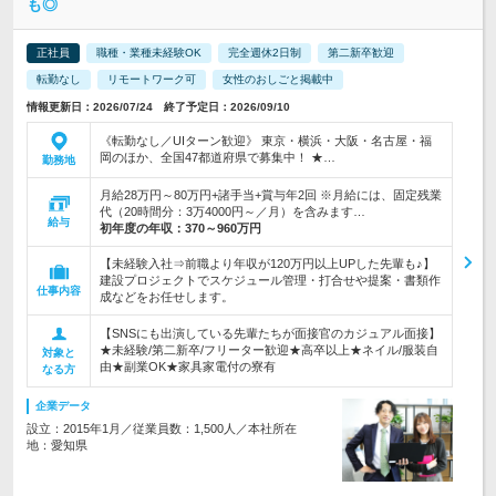
も◎
正社員
職種・業種未経験OK
完全週休2日制
第二新卒歓迎
転勤なし
リモートワーク可
女性のおしごと掲載中
情報更新日：2026/07/24 終了予定日：2026/09/10
《転勤なし／UIターン歓迎》 東京・横浜・大阪・名古屋・福
岡のほか、全国47都道府県で募集中！ ★…
勤務地
月給28万円～80万円+諸手当+賞与年2回 ※月給には、固定残業
代（20時間分：3万4000円～／月）を含みます…
給与
初年度の年収：
370～960万円
【未経験入社⇒前職より年収が120万円以上UPした先輩も♪】
建設プロジェクトでスケジュール管理・打合せや提案・書類作
仕事内容
成などをお任せします。
【SNSにも出演している先輩たちが面接官のカジュアル面接】
★未経験/第二新卒/フリーター歓迎★高卒以上★ネイル/服装自
対象と
由★副業OK★家具家電付の寮有
なる方
企業データ
設立：2015年1月／従業員数：1,500人／本社所在
地：愛知県