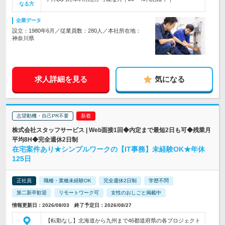
なる方
企業データ
設立：1980年6月／従業員数：280人／本社所在地：
神奈川県
求人詳細を見る
気になる
志望動機・自己PR不要
株式会社スタッフサービス | Web面接1回◆内定まで最短2日も可◆残業月
平均8H◆完全週休2日制
在宅案件あり★シンプルワークの【IT事務】未経験OK★年休
125日
正社員
職種・業種未経験OK
完全週休2日制
学歴不問
第二新卒歓迎
リモートワーク可
女性のおしごと掲載中
情報更新日：2026/08/03 終了予定日：2026/08/27
【転勤なし】北海道から九州まで46都道府県の各プロジェクト