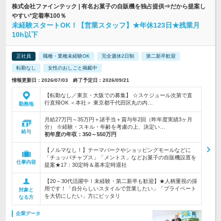
株式会社ファインテック | 有名お菓子の自販機を独占提供⇒だから提案し
やすい*定着率100％
未経験スタートOK！【営業スタッフ】★年休123日★残業月
10h以下
正社員
職種・業種未経験OK
完全週休2日制
第二新卒歓迎
転勤なし
女性のおしごと掲載中
情報更新日：2026/07/03 終了予定日：2026/09/21
【転勤なし／東京・大阪での募集】 ☆スケジュール次第で直
行直帰OK ＜本社＞ 東京都千代田区丸の内…
勤務地
月給27万円～35万円＋諸手当＋賞与年2回（昨年度実績3ヶ月
分） ※経験・スキル・年齢を考慮の上、決定い…
給与
初年度の年収：
350～550万円
【ノルマなし！】テーマパークやショッピングモールなどに
「チュッパチャプス」「メントス」などお菓子の自販機設置を
仕事内容
提案★17：30定時＆基本定時退社
【20～30代活躍中！未経験・第二新卒も歓迎】★人柄重視の採
用です！「自分らしいスタイルで営業したい」「プライベート
対象と
を大切にしたい」方にピッタリ
なる方
企業データ