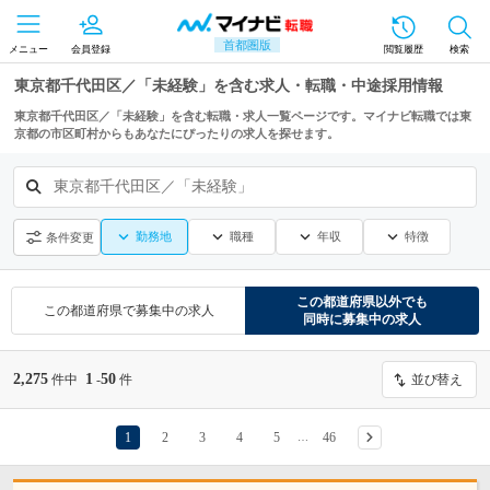
首都圏版
メニュー
会員登録
閲覧履歴
検索
東京都千代田区／「未経験」を含む求人・転職・中途採用情報
東京都千代田区／「未経験」を含む転職・求人一覧ページです。マイナビ転職では東
京都の市区町村からもあなたにぴったりの求人を探せます。
東京都千代田区／「未経験」
勤務地
職種
年収
特徴
条件変更
この都道府県
以外でも
この都道府県
で募集中の求人
同時に募集中の求人
2,275
1
50
件中
-
件
並び替え
1
2
3
4
5
46
…