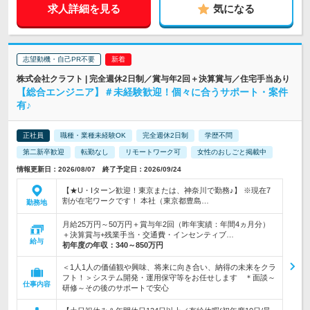
求人詳細を見る
気になる
志望動機・自己PR不要
株式会社クラフト | 完全週休2日制／賞与年2回＋決算賞与／住宅手当あり
【総合エンジニア】＃未経験歓迎！個々に合うサポート・案件
有♪
正社員
職種・業種未経験OK
完全週休2日制
学歴不問
第二新卒歓迎
転勤なし
リモートワーク可
女性のおしごと掲載中
情報更新日：2026/08/07 終了予定日：2026/09/24
【★U・Iターン歓迎！東京または、神奈川で勤務♪】 ※現在7
割が在宅ワークです！ 本社（東京都豊島…
勤務地
月給25万円～50万円＋賞与年2回（昨年実績：年間4ヵ月分）
＋決算賞与+残業手当・交通費・インセンティブ…
給与
初年度の年収：
340～850万円
＜1人1人の価値観や興味、将来に向き合い、納得の未来をクラ
フト！＞システム開発・運用保守等をお任せします ＊面談～
仕事内容
研修～その後のサポートで安心