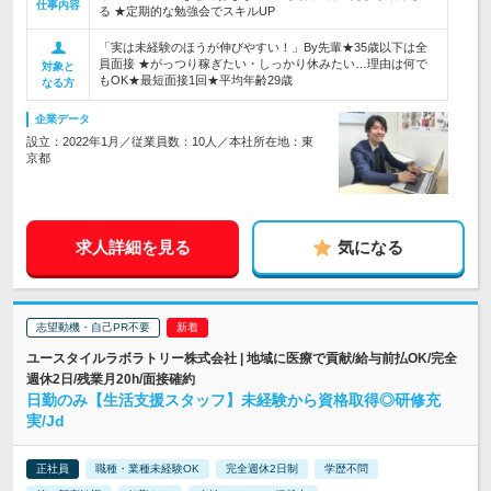
仕事内容
る ★定期的な勉強会でスキルUP
「実は未経験のほうが伸びやすい！」By先輩★35歳以下は全
員面接 ★がっつり稼ぎたい・しっかり休みたい…理由は何で
対象と
もOK★最短面接1回★平均年齢29歳
なる方
企業データ
設立：2022年1月／従業員数：10人／本社所在地：東
京都
求人詳細を見る
気になる
志望動機・自己PR不要
ユースタイルラボラトリー株式会社 | 地域に医療で貢献/給与前払OK/完全
週休2日/残業月20h/面接確約
日勤のみ【生活支援スタッフ】未経験から資格取得◎研修充
実/Jd
正社員
職種・業種未経験OK
完全週休2日制
学歴不問