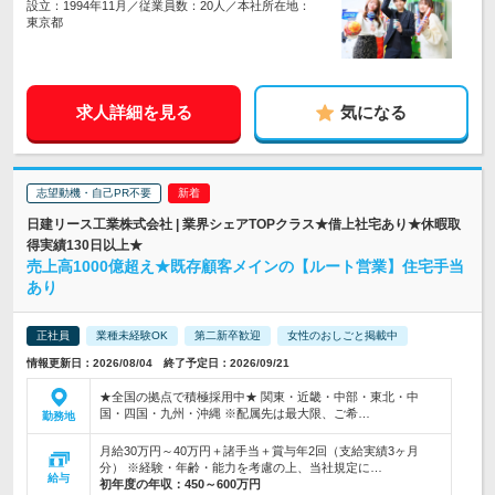
設立：1994年11月／従業員数：20人／本社所在地：
東京都
求人詳細を見る
気になる
志望動機・自己PR不要
日建リース工業株式会社 | 業界シェアTOPクラス★借上社宅あり★休暇取
得実績130日以上★
売上高1000億超え★既存顧客メインの【ルート営業】住宅手当
あり
正社員
業種未経験OK
第二新卒歓迎
女性のおしごと掲載中
情報更新日：2026/08/04 終了予定日：2026/09/21
★全国の拠点で積極採用中★ 関東・近畿・中部・東北・中
国・四国・九州・沖縄 ※配属先は最大限、ご希…
勤務地
月給30万円～40万円＋諸手当＋賞与年2回（支給実績3ヶ月
分） ※経験・年齢・能力を考慮の上、当社規定に…
給与
初年度の年収：
450～600万円