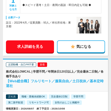
◆スピード選考！土日・夜間の面談・即日内定も可能 ◆
対象と
なる方
企業データ
設立：2022年4月／従業員数：93人／本社所在地：東
京都
求人詳細を見る
気になる
志望動機・自己PR不要
株式会社LOWCAL | 学歴不問／年間休日120日以上／完全週休二日制／各
種手当あり
【Web総合職】フルリモート／服装自由／土日祝休／基本定時
退社
正社員
職種・業種未経験OK
完全週休2日制
学歴不問
第二新卒歓迎
リモートワーク可
女性のおしごと掲載中
情報更新日：2026/08/07 終了予定日：2026/10/08