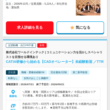
設立：2006年10月／従業員数：5,224人／本社所在
地：愛知県
求人詳細を見る
気になる
志望動機・自己PR不要
株式会社ワールドインテック | コミュニケーション力を活かしスペシャリ
ストを目指せる環境あり
CATIA研修から始める【CADオペレーター】未経験歓迎 ／TTR
正社員
職種・業種未経験OK
完全週休2日制
第二新卒歓迎
転勤なし
女性のおしごと掲載中
情報更新日：2026/07/21 終了予定日：2026/09/21
＼関東・東海・関西エリアは積極募集中／ 今回は全国エリア
での募集。希望を最大限考慮し、配属先を決定…
勤務地
月給20.7万円～33万円＋賞与年2回＋各種手当 ※残業代は別途
全額支給いたします。 ★資格手当は毎月支給…
給与