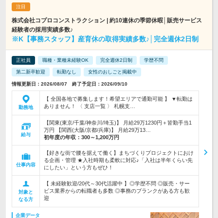
株式会社コプロコンストラクション | 約10連休の季節休暇│販売サービス
経験者の採用実績多数♪
※K【事務スタッフ】産育休の取得実績多数♪│完全週休2日制
正社員
職種・業種未経験OK
完全週休2日制
学歴不問
第二新卒歓迎
転勤なし
女性のおしごと掲載中
情報更新日：2026/08/07 終了予定日：2026/09/10
【 全国各地で募集します！希望エリアで通勤可能 】 ▼転勤は
ありません！ 〈 支店一覧 〉 札幌支…
勤務地
【関東(東京/千葉/神奈川/埼玉)】 月給29万1230円＋皆勤手当1
万円 【関西(大阪/京都/兵庫)】 月給29万13…
給与
初年度の年収：
300～1,200万円
【好きな街で腰を据えて働く】まちづくりプロジェクトにおけ
る企画・管理 ★入社時期も柔軟に対応♪「入社は半年くらい先
仕事内容
にしたい」という方もぜひ！
【 未経験歓迎/20代～30代活躍中 】◎学歴不問 ◎販売・サー
ビス業界からの転職者も多数 ◎事務のブランクがある方も歓
対象と
迎
なる方
企業データ