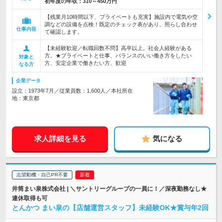
初年度の年収：
310～450万円
【残業月10時間以下、プライベートも充実】施設内で電気や空
調などの設備を点検！既定のチェック表があり、照らし合わせ
仕事内容
て確認します。
【未経験歓迎／転職回数不問】高卒以上。社会人経験がある
方。★プライベートと仕事、バランスのいい働き方をしたい
対象と
方、安定企業で働きたい方、歓迎
なる方
企業データ
設立：1973年7月／従業員数：1,600人／本社所在
地：東京都
求人詳細を見る
気になる
志望動機・自己PR不要
井筒まい泉株式会社 | ＼サントリーグループの一員に！／深夜勤務なし★
連休取得も可
とんかつ まい泉の【店舗運営スタッフ】未経験OK★賞与年2回