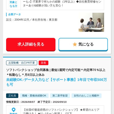
ーも♪】IT業界で何らかの経験（1年以上）◆自社教育研修セン
対象と
ターあり&経験が浅い方も安心！
なる方
企業データ
設立：2004年12月／本社所在地：東京都
求人詳細を見る
気になる
志望動機・自己PR不要
ソフトバンクショップ合同募集 | 最短1週間で内定可能＊内定率70％以上
＊転勤なし＊月8日以上休み
未経験OK♪データ入力など【サポート事務】1年目で年収500万
も可
正社員
職種・業種未経験OK
第二新卒歓迎
女性のおしごと掲載中
情報更新日：2026/08/07 終了予定日：2026/09/10
【全国47都道府県のソフトバンクショップ】 ★希望のエリア
で働ける！ ★U・Iターン歓迎！ 《以下…