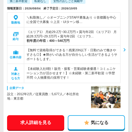
第二新卒歓迎
転勤なし
女性のおしごと掲載中
情報更新日：2026/08/04 終了予定日：2026/10/05
＼転勤無し／ ☆オープニングSTAFF募集あり ☆首都圏を中心
に全国で大募集 ☆上京・UIターン移…
勤務地
《エリア1》 月給29.2万~30.2万円＋賞与年2回 《エリア2》 月
給28.3万円~29.3万円＋賞与年2回 《エリア3…
給与
初年度の年収：
400～540万円
【無料で資格取得ができる！残業20h以下・日勤のみで働きや
すさも◎】★障がいのある方が自分らしい生活ができるようサ
仕事内容
ポートをします。
【未経験入社8割！販売・接客・営業経験者優遇！コミュニケ
ーション力が活かせます！】☆未経験・第二新卒歓迎 ☆学歴
対象と
不問 ☆人物重視の採用です！
なる方
企業データ
設立：2012年2月／従業員数：5,677人／本社所在
地：東京都
求人詳細を見る
気になる