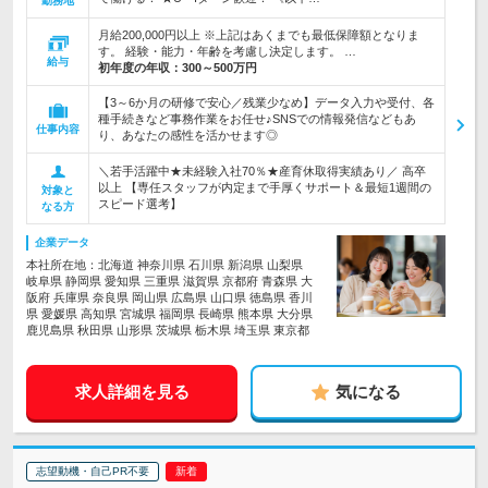
勤務地
月給200,000円以上 ※上記はあくまでも最低保障額となりま
す。 経験・能力・年齢を考慮し決定します。 …
給与
初年度の年収：
300～500万円
【3～6か月の研修で安心／残業少なめ】データ入力や受付、各
種手続きなど事務作業をお任せ♪SNSでの情報発信などもあ
仕事内容
り、あなたの感性を活かせます◎
＼若手活躍中★未経験入社70％★産育休取得実績あり／ 高卒
以上 【専任スタッフが内定まで手厚くサポート＆最短1週間の
対象と
スピード選考】
なる方
企業データ
本社所在地：北海道 神奈川県 石川県 新潟県 山梨県
岐阜県 静岡県 愛知県 三重県 滋賀県 京都府 青森県 大
阪府 兵庫県 奈良県 岡山県 広島県 山口県 徳島県 香川
県 愛媛県 高知県 宮城県 福岡県 長崎県 熊本県 大分県
鹿児島県 秋田県 山形県 茨城県 栃木県 埼玉県 東京都
求人詳細を見る
気になる
志望動機・自己PR不要