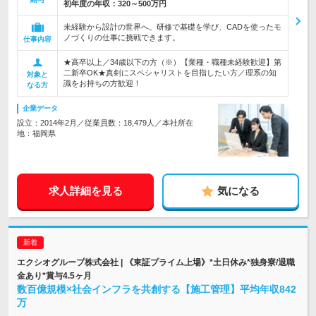
初年度の年収：
320～500万円
未経験から設計の世界へ。研修で基礎を学び、CADを使ったモ
ノづくりの仕事に挑戦できます。
仕事内容
★高卒以上／34歳以下の方（※）【業種・職種未経験歓迎】第
二新卒OK★真剣にスペシャリストを目指したい方／理系の知
対象と
識をお持ちの方歓迎！
なる方
企業データ
設立：2014年2月／従業員数：18,479人／本社所在
地：福岡県
求人詳細を見る
気になる
エクシオグループ株式会社 | 《東証プライム上場》*土日休み*独身寮/退職
金あり*賞与4.5ヶ月
数百億規模×社会インフラを共創する【施工管理】平均年収842
万