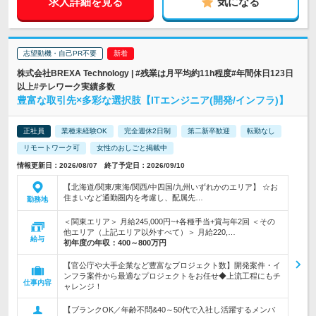
求人詳細を見る
気になる
志望動機・自己PR不要
株式会社BREXA Technology | #残業は月平均約11h程度#年間休日123日
以上#テレワーク実績多数
豊富な取引先×多彩な選択肢【ITエンジニア(開発/インフラ)】
正社員
業種未経験OK
完全週休2日制
第二新卒歓迎
転勤なし
リモートワーク可
女性のおしごと掲載中
情報更新日：2026/08/07 終了予定日：2026/09/10
【北海道/関東/東海/関西/中四国/九州いずれかのエリア】 ☆お
住まいなど通勤圏内を考慮し、配属先…
勤務地
＜関東エリア＞ 月給245,000円~+各種手当+賞与年2回 ＜その
他エリア（上記エリア以外すべて）＞ 月給220,…
給与
初年度の年収：
400～800万円
【官公庁や大手企業など豊富なプロジェクト数】開発案件・イ
ンフラ案件から最適なプロジェクトをお任せ◆上流工程にもチ
仕事内容
ャレンジ！
【ブランクOK／年齢不問&40～50代で入社し活躍するメンバ