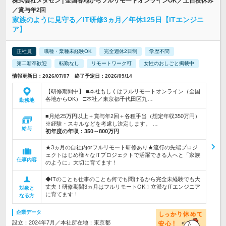
株式会社メタゼン | 全国各地からフルリモートオンラインOK／土日祝休み
／賞与年2回
家族のように見守る／IT研修3ヵ月／年休125日【ITエンジニ
ア】
正社員
職種・業種未経験OK
完全週休2日制
学歴不問
第二新卒歓迎
転勤なし
リモートワーク可
女性のおしごと掲載中
情報更新日：2026/07/07 終了予定日：2026/09/14
【研修期間中】 ■本社もしくはフルリモートオンライン（全国
各地からOK） □本社／東京都千代田区九…
勤務地
■月給25万円以上＋賞与年2回＋各種手当（想定年収350万円）
※経験・スキルなどを考慮し決定します。 …
給与
初年度の年収：
350～800万円
★3ヵ月の自社内orフルリモート研修あり★流行の先端プロジ
ェクトはじめ様々なITプロジェクトで活躍できる人へと「家族
仕事内容
のように」大切に育てます！
◆ITのことも仕事のことも何でも聞けるから完全未経験でも大
丈夫！研修期間3ヵ月はフルリモートOK！立派なITエンジニア
対象と
に育てます！
なる方
企業データ
設立：2024年7月／本社所在地：東京都