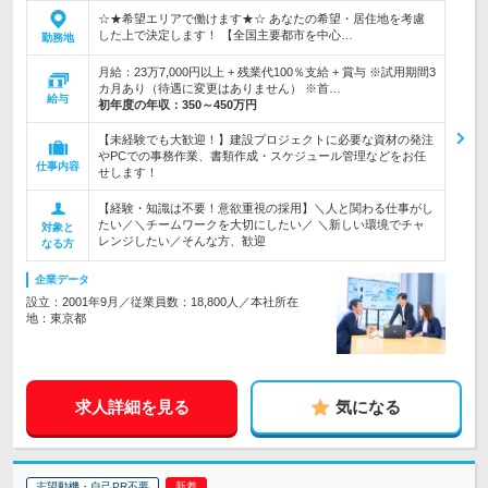
☆★希望エリアで働けます★☆ あなたの希望・居住地を考慮
した上で決定します！ 【全国主要都市を中心…
勤務地
月給：23万7,000円以上 + 残業代100％支給 + 賞与 ※試用期間3
カ月あり（待遇に変更はありません） ※首…
給与
初年度の年収：
350～450万円
【未経験でも大歓迎！】建設プロジェクトに必要な資材の発注
やPCでの事務作業、書類作成・スケジュール管理などをお任
仕事内容
せします！
【経験・知識は不要！意欲重視の採用】＼人と関わる仕事がし
たい／＼チームワークを大切にしたい／ ＼新しい環境でチャ
対象と
レンジしたい／そんな方、歓迎
なる方
企業データ
設立：2001年9月／従業員数：18,800人／本社所在
地：東京都
求人詳細を見る
気になる
志望動機・自己PR不要