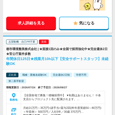
求人詳細を見る
気になる
志望動機・自己PR不要
都市環境整美株式会社 | ★面接1回のみ★全国で採用強化中★完全週休2日
★官公庁案件多数
年間休日125日★残業月10h以下【安全サポートスタッフ】未経
験OK
正社員
職種・業種未経験OK
完全週休2日制
学歴不問
第二新卒歓迎
情報更新日：2026/07/24 終了予定日：2026/08/27
【全国各地で募集！積極採用中】 ▼転勤はありません！ ※各
支店からプロジェクト先に配属されます。…
勤務地
月給21万円～35万円+諸手当+賞与2回(昨年度実績50～80万円)
＜年収例＞ 500万円／入社5年／30歳 370万円…
給与