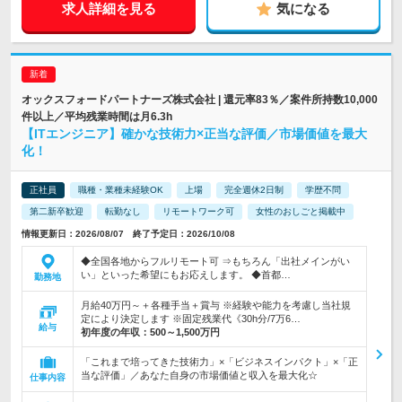
求人詳細を見る
気になる
オックスフォードパートナーズ株式会社 | 還元率83％／案件所持数10,000
件以上／平均残業時間は月6.3h
【ITエンジニア】確かな技術力×正当な評価／市場価値を最大
化！
正社員
職種・業種未経験OK
上場
完全週休2日制
学歴不問
第二新卒歓迎
転勤なし
リモートワーク可
女性のおしごと掲載中
情報更新日：2026/08/07 終了予定日：2026/10/08
◆全国各地からフルリモート可 ⇒もちろん「出社メインがい
い」といった希望にもお応えします。 ◆首都…
勤務地
月給40万円～＋各種手当＋賞与 ※経験や能力を考慮し当社規
定により決定します ※固定残業代《30h分/7万6…
給与
初年度の年収：
500～1,500万円
「これまで培ってきた技術力」×「ビジネスインパクト」×「正
当な評価」／あなた自身の市場価値と収入を最大化☆
仕事内容