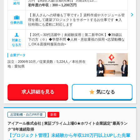
万円 【関西(大阪/京都/兵庫)】 月給29万13…
給与
初年度の年収：
300～1,200万円
【 新人さんへの研修も丁寧です♪ 】資料作成やスケジュール管
理を通して建築プロジェクトをサポートするお仕事です ★入
仕事内容
社時期にも柔軟に対応します
【 20代～30代活躍中｜未経験採用｜第二新卒OK 】◆39歳以
下の方（※）◆学歴不問 ◆人柄・意欲重視の採用 <志望動機な
対象と
しOK＆面接時服装自由>
なる方
企業データ
設立：2006年10月／従業員数：5,224人／本社所在
地：愛知県
求人詳細を見る
気になる
志望動機・自己PR不要
アイアール株式会社 | 東証プライム上場G★ホワイト企業認定"最高ラン
ク"8年連続取得
【プロジェクト管理】未経験から年収120万円以上UPした先輩