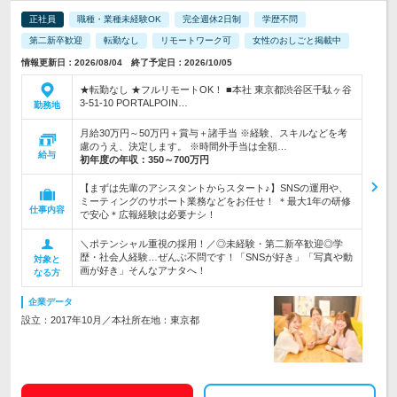
正社員
職種・業種未経験OK
完全週休2日制
学歴不問
第二新卒歓迎
転勤なし
リモートワーク可
女性のおしごと掲載中
情報更新日：2026/08/04 終了予定日：2026/10/05
★転勤なし ★フルリモートOK！ ■本社 東京都渋谷区千駄ヶ谷
3-51-10 PORTALPOIN…
勤務地
月給30万円～50万円＋賞与＋諸手当 ※経験、スキルなどを考
慮のうえ、決定します。 ※時間外手当は全額…
給与
初年度の年収：
350～700万円
【まずは先輩のアシスタントからスタート♪】SNSの運用や、
ミーティングのサポート業務などをお任せ！ ＊最大1年の研修
仕事内容
で安心＊広報経験は必要ナシ！
＼ポテンシャル重視の採用！／◎未経験・第二新卒歓迎◎学
歴・社会人経験…ぜんぶ不問です！「SNSが好き」「写真や動
対象と
画が好き」そんなアナタへ！
なる方
企業データ
設立：2017年10月／本社所在地：東京都