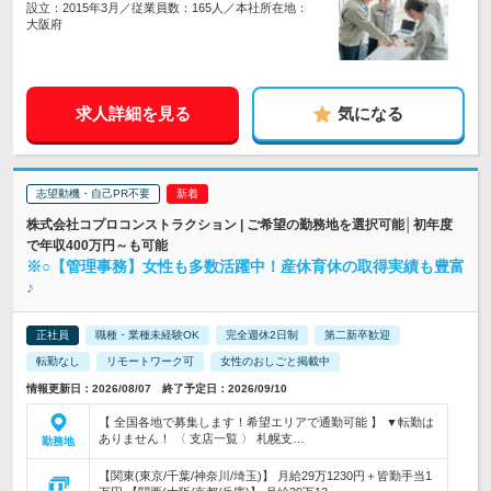
設立：2015年3月／従業員数：165人／本社所在地：
大阪府
求人詳細を見る
気になる
志望動機・自己PR不要
株式会社コプロコンストラクション | ご希望の勤務地を選択可能│初年度
で年収400万円～も可能
※○【管理事務】女性も多数活躍中！産休育休の取得実績も豊富
♪
正社員
職種・業種未経験OK
完全週休2日制
第二新卒歓迎
転勤なし
リモートワーク可
女性のおしごと掲載中
情報更新日：2026/08/07 終了予定日：2026/09/10
【 全国各地で募集します！希望エリアで通勤可能 】 ▼転勤は
ありません！ 〈 支店一覧 〉 札幌支…
勤務地
【関東(東京/千葉/神奈川/埼玉)】 月給29万1230円＋皆勤手当1