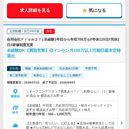
求人詳細を見る
気になる
志望動機・自己PR不要
合同会社Ｆｒｏｍ２７ | 未経験1年目から年収700万も#年休120日#完休2
日#研修制度充実
未経験OK【買取営業】◎インセン月100万以上可能◎基本定時
退社
正社員
職種・業種未経験OK
完全週休2日制
学歴不問
第二新卒歓迎
転勤なし
女性のおしごと掲載中
情報更新日：2026/07/21 終了予定日：2026/09/07
＼オープニングスタッフ募集あり！／ ＼転勤なし／ （1）飯塚
or 高山 or 横浜あざみ野 or…
勤務地
【未経験】 中目黒：月給30万円以上＋毎月インセンティブ＋
諸手当 横浜あざみ野：月給30万円以上＋毎月…
給与
初年度の年収：
550～1,200万円
【お客様の「売りたい」に応える】★店頭or催事担当として活
躍 ★テレビCMなどでおなじみの『買取大吉』だから結果が出