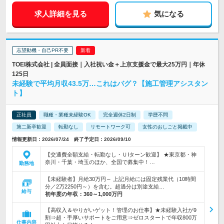
求人詳細を見る
気になる
志望動機・自己PR不要
TOEI株式会社 | 全員面接｜入社祝い金＋上京支援金で最大25万円｜年休
125日
未経験で平均月収43.5万…これはバグ？【施工管理アシスタン
ト】
正社員
職種・業種未経験OK
完全週休2日制
学歴不問
第二新卒歓迎
転勤なし
リモートワーク可
女性のおしごと掲載中
情報更新日：2026/07/24 終了予定日：2026/09/10
【交通費全額支給・転勤なし・ＵIターン歓迎】 ★東京都・神
奈川・千葉・埼玉のほか、全国で募集中！…
勤務地
【未経験者】月給30万円～ 上記月給には固定残業代（10時間
分／2万2250円～）を含む。超過分は別途支給…
給与
初年度の年収：
360～1,000万円
【高収入＆やりがいゲット！管理のお仕事】★未経験入社が9
割⇒超・手厚いサポートをご用意⇒ゼロスタートで年収800万
仕事内容