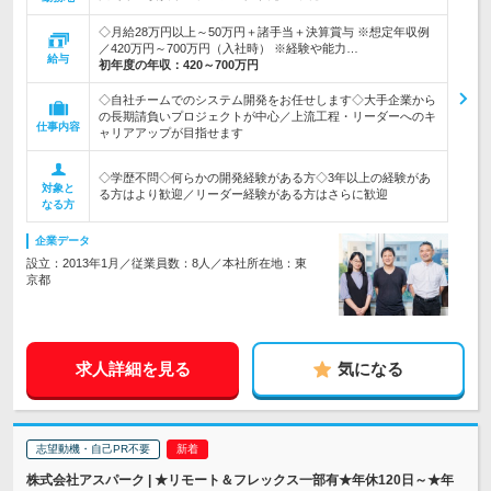
◇月給28万円以上～50万円＋諸手当＋決算賞与 ※想定年収例
／420万円～700万円（入社時） ※経験や能力…
給与
初年度の年収：
420～700万円
◇自社チームでのシステム開発をお任せします◇大手企業から
の長期請負いプロジェクトが中心／上流工程・リーダーへのキ
仕事内容
ャリアアップが目指せます
◇学歴不問◇何らかの開発経験がある方◇3年以上の経験があ
対象と
る方はより歓迎／リーダー経験がある方はさらに歓迎
なる方
企業データ
設立：2013年1月／従業員数：8人／本社所在地：東
京都
求人詳細を見る
気になる
志望動機・自己PR不要
株式会社アスパーク | ★リモート＆フレックス一部有★年休120日～★年