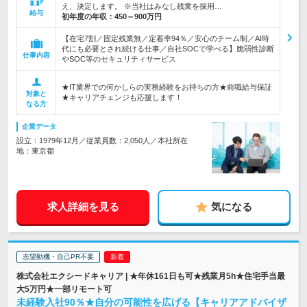
え、決定します。 ※当社はみなし残業を採用…
給与
初年度の年収：
450～900万円
【在宅7割／固定残業無／定着率94％／安心のチーム制／AI時
代にも必要とされ続ける仕事／自社SOCで学べる】脆弱性診断
仕事内容
やSOC等のセキュリティサービス
★IT業界での何かしらの実務経験をお持ちの方★前職給与保証
対象と
★キャリアチェンジも応援します！
なる方
企業データ
設立：1979年12月／従業員数：2,050人／本社所在
地：東京都
求人詳細を見る
気になる
志望動機・自己PR不要
株式会社エクシードキャリア | ★年休161日も可★残業月5h★住宅手当最
大5万円★一部リモート可
未経験入社90％★自分の可能性を広げる【キャリアアドバイザ