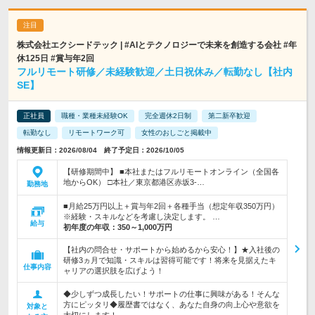
株式会社エクシードテック | #AIとテクノロジーで未来を創造する会社 #年
休125日 #賞与年2回
フルリモート研修／未経験歓迎／土日祝休み／転勤なし【社内
SE】
正社員
職種・業種未経験OK
完全週休2日制
第二新卒歓迎
転勤なし
リモートワーク可
女性のおしごと掲載中
情報更新日：2026/08/04 終了予定日：2026/10/05
【研修期間中】 ■本社またはフルリモートオンライン（全国各
地からOK） □本社／東京都港区赤坂3-…
勤務地
■月給25万円以上＋賞与年2回＋各種手当（想定年収350万円）
※経験・スキルなどを考慮し決定します。 …
給与
初年度の年収：
350～1,000万円
【社内の問合せ・サポートから始めるから安心！】★入社後の
研修3ヵ月で知識・スキルは習得可能です！将来を見据えたキ
仕事内容
ャリアの選択肢を広げよう！
◆少しずつ成長したい！サポートの仕事に興味がある！そんな
方にピッタリ◆履歴書ではなく、あなた自身の向上心や意欲を
対象と