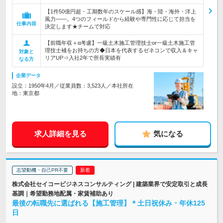
【1件50億円超・工期数年のスケール感】海・陸・海外・洋上
風力――。4つのフィールドから経験や専門性に応じて担当を
仕事内容
決定します★チームで対応
【前職年収＋α考慮】一級土木施工管理技士or一級土木施工管
理技士補をお持ちの方◆日本を代表するゼネコンで収入＆キャ
対象と
リアUP⇒入社2年で所長実績有
なる方
企業データ
設立：1950年4月／従業員数：3,523人／本社所在
地：東京都
求人詳細を見る
気になる
志望動機・自己PR不要
株式会社セイコービジネスコンサルティング | 建築業界で安定取引と成長
基調｜希望勤務地配属・家賃補助あり
最後の転職先に選ばれる【施工管理】＊土日祝休み・年休125
日