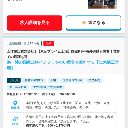
求人詳細を見る
気になる
志望動機・自己PR不要
五洋建設株式会社 | 【東証プライム上場】国家PJや海外実績も豊富！世界
での活躍も可
海・陸の国家規模インフラを担い世界を牽引する【土木施工管
理】
正社員
職種未経験OK
上場
完全週休2日制
学歴不問
第二新卒歓迎
女性のおしごと掲載中
情報更新日：2026/07/10 終了予定日：2026/09/10
本社(東京)もしくは全国（北海道、関東、東北、北陸、東海、
関西、中国、四国、九州、沖縄諸島）の工事…
勤務地
月給45万円以上＋各種手当＋賞与年2回 ※経験・能力等を考慮
のうえ、当社規定により決定します。 ※上記…
給与
初年度の年収：
600～1,170万円