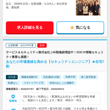
設立：2006年10月／従業員数：5,224人／本社所在
地：愛知県
求人詳細を見る
気になる
志望動機・自己PR不要
サービス＆セキュリティ株式会社 | 46期連続増益中！SOCや情報セキュリ
ティ事業も展開！
あなたの市場価値を高める【セキュリティエンジニア】★在宅7
割
正社員
職種未経験OK
完全週休2日制
学歴不問
第二新卒歓迎
転勤なし
リモートワーク可
女性のおしごと掲載中
情報更新日：2026/07/07 終了予定日：2026/09/21
【在宅あり／転勤なし！配属先はお住まいや希望業務を考慮
し、相談のうえ決定します／東京・神奈川・埼玉…
勤務地
月給35万円～90万円＋賞与年2回 ※経験、スキル等を考慮のう