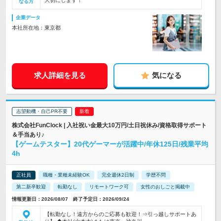
大切にします！
なる方
企業データ
本社所在地：東京都
求人詳細を見る
気になる
志望動機・自己PR不要
株式会社FunClock | 入社祝い金最大10万円/土日祝休み/資格取得サポート
＆手当あり♪
【ゲームテスター】20代ゲーマーが活躍中/年休125日/残業平均
4h
正社員
職種・業種未経験OK
完全週休2日制
学歴不問
第二新卒歓迎
転勤なし
リモートワーク可
女性のおしごと掲載中
情報更新日：2026/08/07 終了予定日：2026/09/24
【転勤なし！遠方からのご応募も歓迎！⇒引っ越しサポートあ