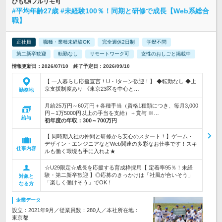
びも◎/フルリモ可
#平均年齢27歳 #未経験100％！同期と研修で成長【Web系総合
職】
正社員
職種・業種未経験OK
完全週休2日制
学歴不問
第二新卒歓迎
転勤なし
リモートワーク可
女性のおしごと掲載中
情報更新日：2026/07/10 終了予定日：2026/09/10
【 一人暮らし応援宣言！U・Iターン歓迎！】 ◆転勤なし ◆上
京支援制度あり 《東京23区を中心と…
勤務地
月給25万円～60万円＋各種手当（資格1種類につき、毎月3,000
円～1万5000円以上の手当を支給）＋賞与 ※…
給与
初年度の年収：
300～700万円
【 同時期入社の仲間と研修から安心のスタート！】ゲーム・
デザイン・エンジニアなどWeb関連の多彩なお仕事です！スキ
仕事内容
ルも働く環境も手に入れよ★
☆U29限定☆成長を応援する育成枠採用【 定着率95％！未経
験・第二新卒歓迎 】◎応募のきっかけは「社風が合いそう」
対象と
「楽しく働けそう」でOK！
なる方
企業データ
設立：2021年9月／従業員数：280人／本社所在地：
東京都