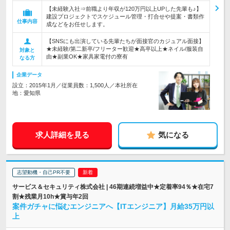
【未経験入社⇒前職より年収が120万円以上UPした先輩も♪】
建設プロジェクトでスケジュール管理・打合せや提案・書類作
仕事内容
成などをお任せします。
【SNSにも出演している先輩たちが面接官のカジュアル面接】
★未経験/第二新卒/フリーター歓迎★高卒以上★ネイル/服装自
対象と
由★副業OK★家具家電付の寮有
なる方
企業データ
設立：2015年1月／従業員数：1,500人／本社所在
地：愛知県
求人詳細を見る
気になる
志望動機・自己PR不要
サービス＆セキュリティ株式会社 | 46期連続増益中★定着率94％★在宅7
割★残業月10h★賞与年2回
案件ガチャに悩むエンジニアへ【ITエンジニア】月給35万円以
上