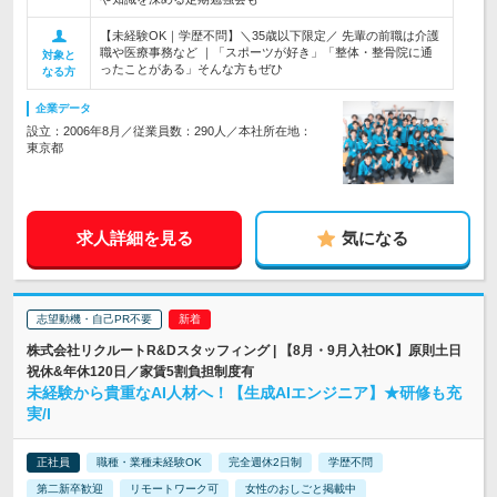
【未経験OK｜学歴不問】＼35歳以下限定／ 先輩の前職は介護
職や医療事務など ｜「スポーツが好き」「整体・整骨院に通
対象と
ったことがある」そんな方もぜひ
なる方
企業データ
設立：2006年8月／従業員数：290人／本社所在地：
東京都
求人詳細を見る
気になる
志望動機・自己PR不要
株式会社リクルートR&Dスタッフィング | 【8月・9月入社OK】原則土日
祝休&年休120日／家賃5割負担制度有
未経験から貴重なAI人材へ！【生成AIエンジニア】★研修も充
実/l
正社員
職種・業種未経験OK
完全週休2日制
学歴不問
第二新卒歓迎
リモートワーク可
女性のおしごと掲載中