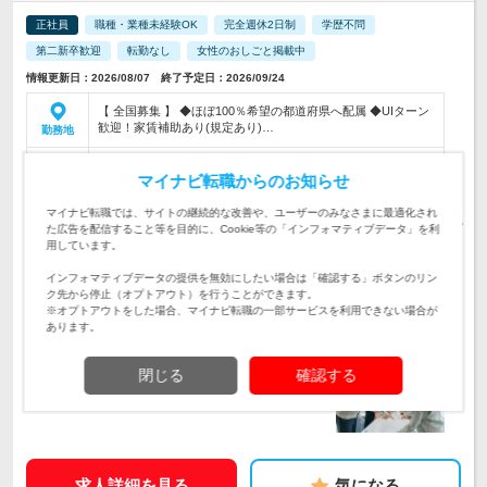
正社員
職種・業種未経験OK
完全週休2日制
学歴不問
第二新卒歓迎
転勤なし
女性のおしごと掲載中
情報更新日：2026/08/07 終了予定日：2026/09/24
【 全国募集 】 ◆ほぼ100％希望の都道府県へ配属 ◆UIターン
歓迎！家賃補助あり(規定あり)…
勤務地
◆未経験者：月給24万円～＋残業代全額支給＋各種手当 ◆経
マイナビ転職からのお知らせ
験者：月給35万円～＋残業代全額支給＋各種手…
給与
初年度の年収：
450～700万円
マイナビ転職では、サイトの継続的な改善や、ユーザーのみなさまに最適化され
た広告を配信すること等を目的に、Cookie等の「インフォマティブデータ」を利
【安定基盤でキャリアアップ】ホテル等の建築施工管理を担当
用しています。
します。経験者は大規模・上場案件にも挑戦可能！
仕事内容
インフォマティブデータの提供を無効にしたい場合は「確認する」ボタンのリン
【経験者歓迎／20代～70代活躍中】スーパーゼネコン案件多数
ク先から停止（オプトアウト）を行うことができます。
＊全国配属可＊家賃補助有＊収入アップ可能＊ブランクOK＊
対象と
※オプトアウトをした場合、マイナビ転職の一部サービスを利用できない場合が
ダイバーシティ重視の環境です
なる方
あります。
企業データ
閉じる
確認する
設立：2015年3月／従業員数：165人／本社所在地：
大阪府
求人詳細を見る
気になる