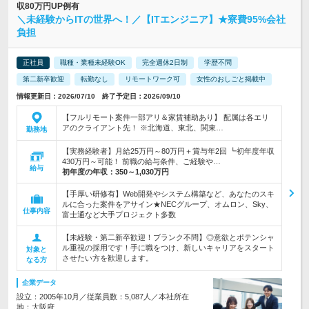
収80万円UP例有
＼未経験からITの世界へ！／【ITエンジニア】★寮費95%会社
負担
正社員
職種・業種未経験OK
完全週休2日制
学歴不問
第二新卒歓迎
転勤なし
リモートワーク可
女性のおしごと掲載中
情報更新日：2026/07/10 終了予定日：2026/09/10
【フルリモート案件一部アリ＆家賃補助あり】 配属は各エリ
アのクライアント先！ ※北海道、東北、関東…
勤務地
【実務経験者】月給25万円～80万円＋賞与年2回 ┗初年度年収
430万円～可能！ 前職の給与条件、ご経験や…
給与
初年度の年収：
350～1,030万円
【手厚い研修有】Web開発やシステム構築など、あなたのスキ
ルに合った案件をアサイン★NECグループ、オムロン、Sky、
仕事内容
富士通など大手プロジェクト多数
【未経験・第二新卒歓迎！ブランク不問】◎意欲とポテンシャ
ル重視の採用です！手に職をつけ、新しいキャリアをスタート
対象と
させたい方を歓迎します。
なる方
企業データ
設立：2005年10月／従業員数：5,087人／本社所在
地：大阪府