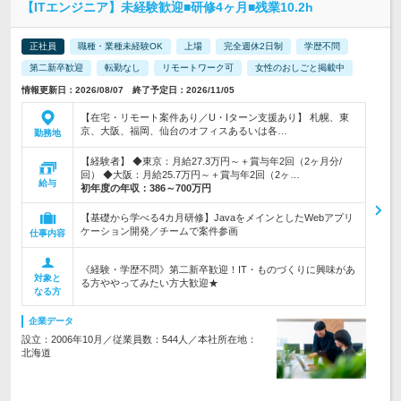
【ITエンジニア】未経験歓迎■研修4ヶ月■残業10.2h
正社員
職種・業種未経験OK
上場
完全週休2日制
学歴不問
第二新卒歓迎
転勤なし
リモートワーク可
女性のおしごと掲載中
情報更新日：2026/08/07 終了予定日：2026/11/05
【在宅・リモート案件あり／U・Iターン支援あり】 札幌、東
京、大阪、福岡、仙台のオフィスあるいは各…
勤務地
【経験者】 ◆東京：月給27.3万円～＋賞与年2回（2ヶ月分/
回） ◆大阪：月給25.7万円～＋賞与年2回（2ヶ…
給与
初年度の年収：
386～700万円
【基礎から学べる4カ月研修】JavaをメインとしたWebアプリ
ケーション開発／チームで案件参画
仕事内容
《経験・学歴不問》第二新卒歓迎！IT・ものづくりに興味があ
対象と
る方ややってみたい方大歓迎★
なる方
企業データ
設立：2006年10月／従業員数：544人／本社所在地：
北海道