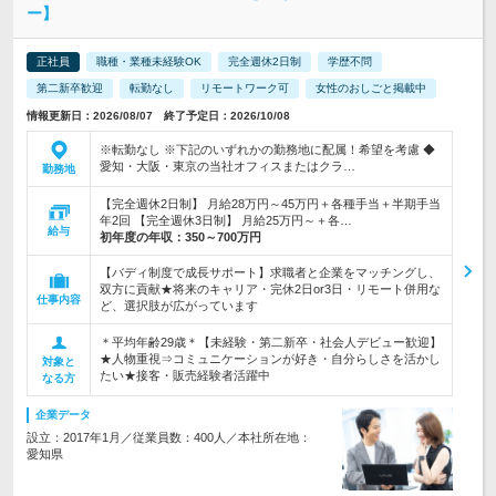
ー】
正社員
職種・業種未経験OK
完全週休2日制
学歴不問
第二新卒歓迎
転勤なし
リモートワーク可
女性のおしごと掲載中
情報更新日：2026/08/07 終了予定日：2026/10/08
※転勤なし ※下記のいずれかの勤務地に配属！希望を考慮 ◆
愛知・大阪・東京の当社オフィスまたはクラ…
勤務地
【完全週休2日制】 月給28万円～45万円＋各種手当＋半期手当
年2回 【完全週休3日制】 月給25万円～＋各…
給与
初年度の年収：
350～700万円
【バディ制度で成長サポート】求職者と企業をマッチングし、
双方に貢献★将来のキャリア・完休2日or3日・リモート併用な
仕事内容
ど、選択肢が広がっています
＊平均年齢29歳＊【未経験・第二新卒・社会人デビュー歓迎】
★人物重視⇒コミュニケーションが好き・自分らしさを活かし
対象と
たい★接客・販売経験者活躍中
なる方
企業データ
設立：2017年1月／従業員数：400人／本社所在地：
愛知県