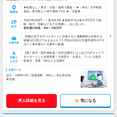
★転勤なし／東京・大阪・福岡で募集！ ★〈本社〉大手町駅
直結／東京駅より地下通路で5分 ★〈大阪事…
勤務地
月給235,000円～＋賞与年2回 ★資格手当は最大月5万円 ※経
験・能力・年齢などを十分考慮し、話し合いの…
給与
初年度の年収：
300～700万円
【8歳の息子をITパスポートに合格させた凄腕講師も在籍する
研修/ぜひ受けてみませんか？】問合せ対応や文書作成等のITサ
仕事内容
ポート★先輩がいる案件へ配属
【第二新卒・既卒者歓迎／20代活躍中】はじめてのITキャリア
をスタートした先輩多数！元保育士・介護士、アパレル販売・
対象と
飲食店、営業・ADなども活躍中
なる方
企業データ
設立：1989年4月／従業員数：360人／本社所在地：
東京都
求人詳細を見る
気になる