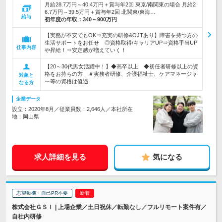
月給28.7万円～40.4万円＋賞与年2回 東京/南関東の場合 月給2
6.7万円～39.5万円＋賞与年2回 北関東/東海…
給与
初年度の年収：
340～900万円
【実務が不安でもOK⇒充実の研修&OJTあり】障害を持つ方の
生活サポートをお任せ ◎資格取得/キャリアUP⇒資格手当UP
仕事内容
や昇給！⇒安定感が増えていく！
【20～30代男女活躍中！】◆高卒以上 ◆初任者研修以上の資
格をお持ちの方 ＃実務者研修、介護福祉士、ケアマネージャ
対象と
ー等の資格は優遇
なる方
企業データ
設立：2020年8月／従業員数：2,646人／本社所在
地：岡山県
求人詳細を見る
気になる
志望動機・自己PR不要
株式会社ＧＳＩ | 上場企業／土日祝休／転勤なし／フルリモート案件有／
自社内研修