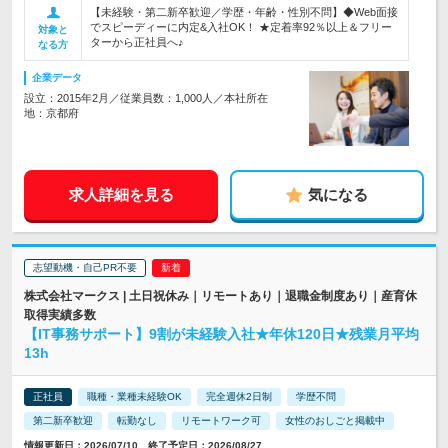
【未経験・第二新卒歓迎／学歴・年齢・性別不問】◆Web面接
でスピーディーに内定&入社OK！ ★定着率92％以上＆フリー
対象と
ターから正社員へ♪
なる方
企業データ
設立：2015年2月／従業員数：1,000人／本社所在
地：京都府
求人詳細を見る
気になる
志望動機・自己PR不要
株式会社マークス | 土日祝休み｜リモートあり｜退職金制度あり｜産育休
取得実績多数
【IT事務サポート】9割が未経験入社★年休120日★残業月平均
13h
正社員
職種・業種未経験OK
完全週休2日制
学歴不問
第二新卒歓迎
転勤なし
リモートワーク可
女性のおしごと掲載中
情報更新日：2026/07/10 終了予定日：2026/08/27