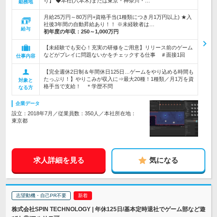
り】 ◆本社(六本木)または東京・神奈川・…
勤務地
月給25万円～80万円+資格手当(1種類につき月1万円以上) ★入
社後3年間の自動昇給あり！！ ※未経験者は…
給与
初年度の年収：
250～1,000万円
【未経験でも安心！充実の研修をご用意】リリース前のゲーム
などがプレイに問題ないかをチェックする仕事 ＃面接1回
仕事内容
【完全週休2日制＆年間休日125日…ゲームをやり込める時間も
たっぷり！】やりこみが収入に⇒最大20種！1種類／月1万を資
対象と
格手当で支給！ ＊学歴不問
なる方
企業データ
設立：2018年7月／従業員数：350人／本社所在地：
東京都
求人詳細を見る
気になる
志望動機・自己PR不要
株式会社SPIN TECHNOLOGY | 年休125日/基本定時退社でゲーム部など遊