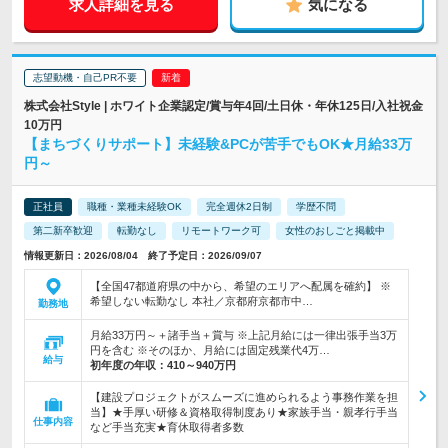
求人詳細を見る
気になる
志望動機・自己PR不要
株式会社Style | ホワイト企業認定/賞与年4回/土日休・年休125日/入社祝金
10万円
【まちづくりサポート】未経験&PCが苦手でもOK★月給33万
円～
正社員
職種・業種未経験OK
完全週休2日制
学歴不問
第二新卒歓迎
転勤なし
リモートワーク可
女性のおしごと掲載中
情報更新日：2026/08/04 終了予定日：2026/09/07
【全国47都道府県の中から、希望のエリアへ配属を確約】 ※
希望しない転勤なし 本社／京都府京都市中…
勤務地
月給33万円～＋諸手当＋賞与 ※上記月給には一律出張手当3万
円を含む ※そのほか、月給には固定残業代4万…
給与
初年度の年収：
410～940万円
【建設プロジェクトがスムーズに進められるよう事務作業を担
当】★手厚い研修＆資格取得制度あり★家族手当・親孝行手当
仕事内容
など手当充実★育休取得者多数