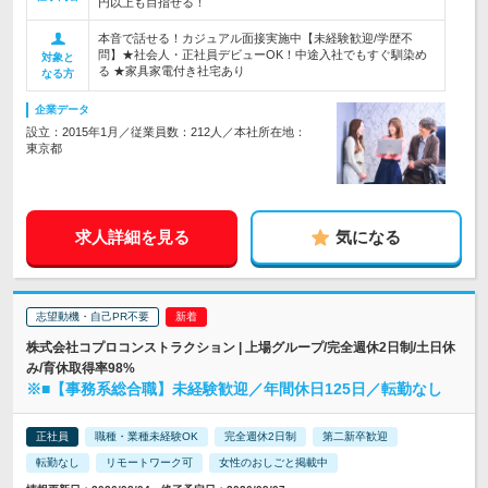
円以上も目指せる！
本音で話せる！カジュアル面接実施中【未経験歓迎/学歴不
問】★社会人・正社員デビューOK！中途入社でもすぐ馴染め
対象と
る ★家具家電付き社宅あり
なる方
企業データ
設立：2015年1月／従業員数：212人／本社所在地：
東京都
求人詳細を見る
気になる
志望動機・自己PR不要
株式会社コプロコンストラクション | 上場グループ/完全週休2日制/土日休
み/育休取得率98%
※■【事務系総合職】未経験歓迎／年間休日125日／転勤なし
正社員
職種・業種未経験OK
完全週休2日制
第二新卒歓迎
転勤なし
リモートワーク可
女性のおしごと掲載中