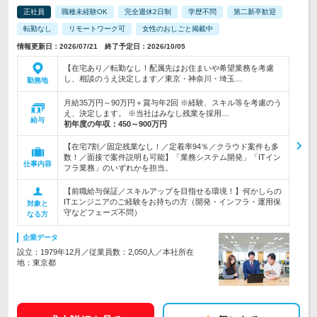
正社員
職種未経験OK
完全週休2日制
学歴不問
第二新卒歓迎
転勤なし
リモートワーク可
女性のおしごと掲載中
情報更新日：2026/07/21 終了予定日：2026/10/05
【在宅あり／転勤なし！配属先はお住まいや希望業務を考慮
し、相談のうえ決定します／東京・神奈川・埼玉…
勤務地
月給35万円～90万円＋賞与年2回 ※経験、スキル等を考慮のう
え、決定します。 ※当社はみなし残業を採用…
給与
初年度の年収：
450～900万円
【在宅7割／固定残業なし！／定着率94％／クラウド案件も多
数！／面接で案件説明も可能】「業務システム開発」「ITイン
仕事内容
フラ業務」のいずれかを担当。
【前職給与保証／スキルアップを目指せる環境！】何かしらの
ITエンジニアのご経験をお持ちの方（開発・インフラ・運用保
対象と
守などフェーズ不問）
なる方
企業データ
設立：1979年12月／従業員数：2,050人／本社所在
地：東京都