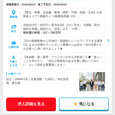
情報更新日：2026/08/04 終了予定日：2026/09/07
【東北・関東・北信越・東海・関西・中国・四国・九州】の全
国各エリアで募集中☆ ※勤務地考慮 ※IU…
勤務地
月給20.9万～44万円＋賞与年2回（3.2ヶ月分） ※経験、能力、
前給を考慮し相談の上、決定します。 ※時…
給与
初年度の年収：
317～700万円
【ITの基礎業務からSTART！段階的にレベルアップできる環境
◎】まずは先輩のアシスタント業務からお任せ！AIの活用スキ
仕事内容
ルは徐々に身に付けましょう★
【未経験・第二新卒・フリーターの方も大歓迎！】◆「新しい
ことを学びたい」「AIなど将来性のある仕事に携わってみた
対象と
い」という意欲を最重視します！
なる方
企業データ
設立：2006年2月／従業員数：3,350人／本社所在
地：東京都
求人詳細を見る
気になる