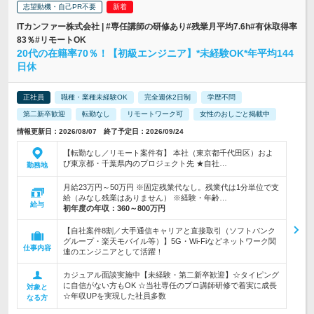
志望動機・自己PR不要
ITカンファー株式会社 | #専任講師の研修あり#残業月平均7.6h#有休取得率
83％#リモートOK
20代の在籍率70％！【初級エンジニア】*未経験OK*年平均144
日休
正社員
職種・業種未経験OK
完全週休2日制
学歴不問
第二新卒歓迎
転勤なし
リモートワーク可
女性のおしごと掲載中
情報更新日：2026/08/07 終了予定日：2026/09/24
【転勤なし／リモート案件有】 本社（東京都千代田区）およ
び東京都・千葉県内のプロジェクト先 ★自社…
勤務地
月給23万円～50万円 ※固定残業代なし。残業代は1分単位で支
給（みなし残業はありません） ※経験・年齢…
給与
初年度の年収：
360～800万円
【自社案件8割／大手通信キャリアと直接取引（ソフトバンク
グループ・楽天モバイル等）】5G・Wi-Fiなどネットワーク関
仕事内容
連のエンジニアとして活躍！
カジュアル面談実施中【未経験・第二新卒歓迎】☆タイピング
に自信がない方もOK ☆当社専任のプロ講師研修で着実に成長
対象と
☆年収UPを実現した社員多数
なる方