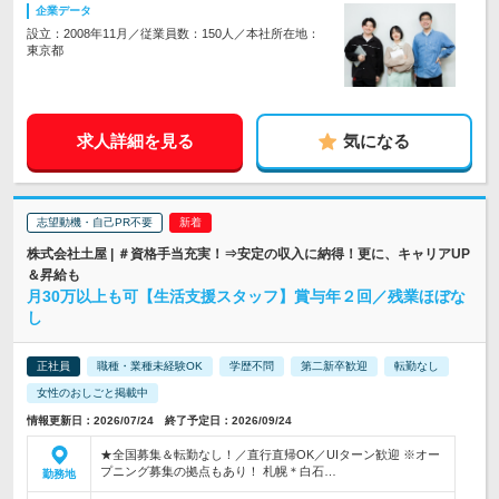
企業データ
設立：2008年11月／従業員数：150人／本社所在地：
東京都
求人詳細を見る
気になる
志望動機・自己PR不要
株式会社土屋 | ＃資格手当充実！⇒安定の収入に納得！更に、キャリアUP
＆昇給も
月30万以上も可【生活支援スタッフ】賞与年２回／残業ほぼな
し
正社員
職種・業種未経験OK
学歴不問
第二新卒歓迎
転勤なし
女性のおしごと掲載中
情報更新日：2026/07/24 終了予定日：2026/09/24
★全国募集＆転勤なし！／直行直帰OK／UIターン歓迎 ※オー
プニング募集の拠点もあり！ 札幌＊白石…
勤務地