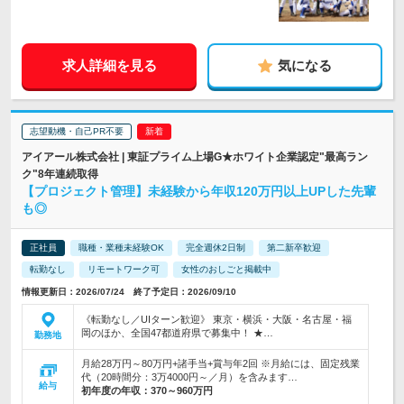
求人詳細を見る
気になる
志望動機・自己PR不要
アイアール株式会社 | 東証プライム上場G★ホワイト企業認定"最高ラン
ク"8年連続取得
【プロジェクト管理】未経験から年収120万円以上UPした先輩
も◎
正社員
職種・業種未経験OK
完全週休2日制
第二新卒歓迎
転勤なし
リモートワーク可
女性のおしごと掲載中
情報更新日：2026/07/24 終了予定日：2026/09/10
《転勤なし／UIターン歓迎》 東京・横浜・大阪・名古屋・福
岡のほか、全国47都道府県で募集中！ ★…
勤務地
月給28万円～80万円+諸手当+賞与年2回 ※月給には、固定残業
代（20時間分：3万4000円～／月）を含みます…
給与
初年度の年収：
370～960万円