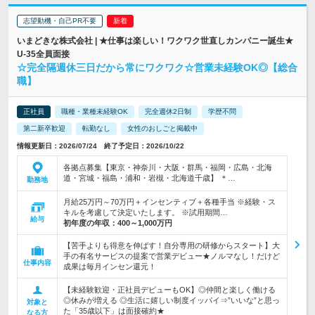
志望動機・自己PR不要
いまどきな株式会社 | ★仕事は楽しい！ワクワク世直しカンパニー誕生★
U-35全員面接
☆完全隔週休三日だから常にワクワク☆営業未経験OK◎【総合
職】
正社員
職種・業種未経験OK
完全週休2日制
学歴不問
第二新卒歓迎
転勤なし
女性のおしごと掲載中
情報更新日：2026/07/24 終了予定日：2026/10/22
各拠点募集【東京・神奈川・大阪・群馬・福岡・広島・北海
道・宮城・福島・浦和・岩槻・北海道千歳】 ＊…
勤務地
月給25万円～70万円＋インセンティブ＋各種手当 ※経験・ス
キルを考慮して決定いたします。 ※試用期間…
給与
初年度の年収：
400～1,000万円
【苦手よりも得意を伸ばす！自分専用の研修からスタート】大
手の有名サービスの提案で営業デビュー★ノルマなし！だけど
仕事内容
成果は毎月インセン還元！
【未経験歓迎・正社員デビューもOK】◎仲間と楽しく働ける
◎休みが増える ◎生活に嬉しい制度イッパイ⇒”いいな”と思っ
対象と
た「35歳以下」は面接確約★
なる方