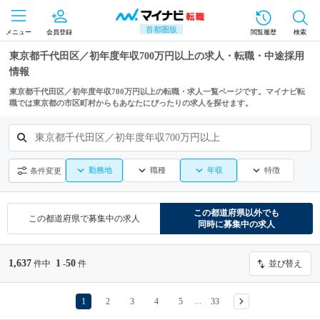
首都圏版
メニュー
会員登録
閲覧履歴
検索
東京都千代田区／初年度年収700万円以上の求人・転職・中途採用
情報
東京都千代田区／初年度年収700万円以上の転職・求人一覧ページです。マイナビ転
職では東京都の市区町村からもあなたにぴったりの求人を探せます。
東京都千代田区／初年度年収700万円以上
勤務地
職種
年収
特徴
条件変更
この都道府県
以外でも
この都道府県
で募集中の求人
同時に募集中の求人
1,637
1
50
件中
-
件
並び替え
1
2
3
4
5
33
…