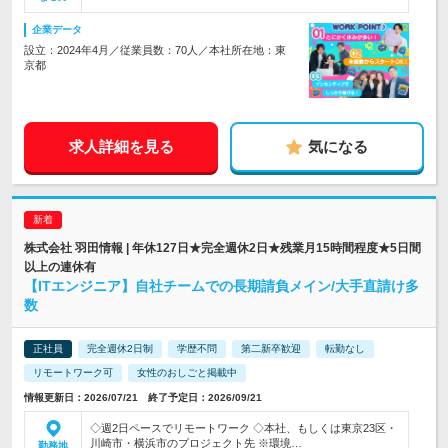
企業データ
設立：2024年4月／従業員数：70人／本社所在地：東
京都
求人詳細を見る
気になる
株式会社 羽田情報 | 年休127日★完全週休2日★残業月15時間程度★5日間
以上の連休有
【ITエンジニア】自社チームでの長期請負メイン/大手直請け多
数
正社員
完全週休2日制
学歴不問
第二新卒歓迎
転勤なし
リモートワーク可
女性のおしごと掲載中
情報更新日：2026/07/21 終了予定日：2026/09/21
◇週2日ペースでリモートワーク ◇本社、もしくは東京23区・
川崎市・横浜市のプロジェクト先 ※環境…
勤務地