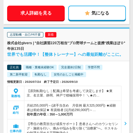
求人詳細を見る
気になる
志望動機・自己PR不要
株式会社givers | *自社講習220万相当*プロ野球チームと提携*残業ほぼ０*
年休135日
世界でも活躍中！【整体トレーナー】への最短距離がここに。
正社員
職種・業種未経験OK
完全週休2日制
学歴不問
第二新卒歓迎
転勤なし
女性のおしごと掲載中
情報更新日：2026/07/24 終了予定日：2026/09/10
【原則転勤なし｜配属は希望を考慮して決定します】 ★東
京、名古屋、静岡、神戸で積極採用中！ ＼★の…
勤務地
月給255,000円～(諸手当含め 月収例 最大325,000円) ★経験
者は前給保証★ 有資格者 [1]月給290,000円～…
給与
初年度の年収：
350～1,000万円
【専任の教育担当が成長サポート】患者さんへのカウンセリン
グ・施術を行い、痛みや悩みを取り除く”治療家”へ。※スキル
仕事内容
や知識を深める定期勉強会も