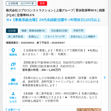
志望動機・自己PR不要
株式会社コプロコンストラクション | 上場グループ│育休取得率98％│残業
少なめ│定着率86.6％
※●【事務系総合職】20代未経験活躍中♪/年間休日125日以上
正社員
職種・業種未経験OK
完全週休2日制
学歴不問
第二新卒歓迎
転勤なし
リモートワーク可
女性のおしごと掲載中
情報更新日：2026/08/04 終了予定日：2026/09/07
【 全国各地で募集します！希望エリアで通勤可能 】 ▼転勤は
ありません！ 〈 支店一覧 〉 札幌支…
勤務地
【関東(東京/千葉/神奈川/埼玉)】 月給29万1230円＋皆勤手当1
万円 【関西(大阪/京都/兵庫)】 月給29万13…
給与
初年度の年収：
300～1,200万円
【先輩のほとんどが未経験入社♪】各種資料・請求書・伝票作
成、資材管理、資料写真ファイリングなど、街づくりにおける
仕事内容
事務業務全般を担当します！
【未経験・第二新卒歓迎｜20代～30代活躍中♪】先輩の前職は
飲食/メーカー/事務などさまざま！★「半年先の入社」など入
対象と
社時期も相談可！ ※学歴不問
なる方
企業データ