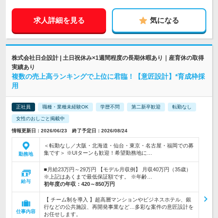
求人詳細を見る
気になる
株式会社日企設計 | 土日祝休み×1週間程度の長期休暇あり｜産育休の取得
実績あり
複数の売上高ランキングで上位に君臨！【意匠設計】*育成枠採
用
正社員
職種・業種未経験OK
学歴不問
第二新卒歓迎
転勤なし
女性のおしごと掲載中
情報更新日：2026/06/23 終了予定日：2026/08/24
＜転勤なし／大阪・北海道・仙台・東京・名古屋・福岡での募
集です＞ ※UIターンも歓迎！希望勤務地に…
勤務地
■月給23万円～29万円 【モデル月収例】 月収40万円（35歳）
※上記はあくまで最低保証額です。 ※年齢…
給与
初年度の年収：
420～850万円
【 チーム制を導入 】超高層マンションやビジネスホテル、銀
行などの公共施設、再開発事業など…多彩な案件の意匠設計を
仕事内容
お任せします。