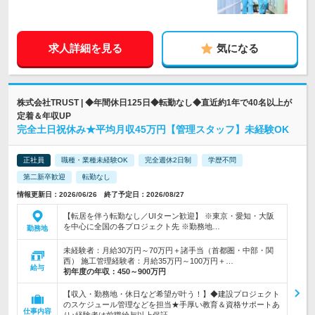
求人詳細を見る
気になる
株式会社TRUST | ◆年間休日125日◆転勤なし◆直近約1年で40名以上が
定着＆年収UP
完全土日祝休み★平均月収45万円【管理スタッフ】未経験OK
正社員
職種・業種未経験OK
完全週休2日制
学歴不問
第二新卒歓迎
転勤なし
情報更新日：2026/06/26 終了予定日：2026/08/27
【転居を伴う転勤なし／UIターン歓迎】 ※東京・愛知・大阪
を中心に全国の各プロジェクト先 ※勤務地…
勤務地
未経験者：月給30万円～70万円＋諸手当（首都圏・中部・関
西） 施工管理経験者：月給35万円～100万円＋…
給与
初年度の年収：
450～900万円
【収入・勤務地・休日など希望が叶う！】◆建設プロジェクト
のスケジュール管理などを担当★手厚い教育＆資格サポートあ
仕事内容