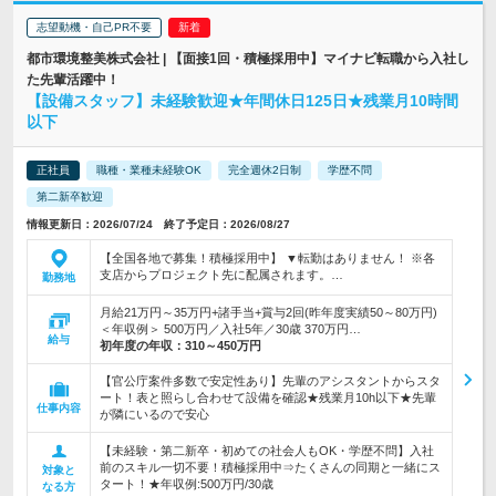
志望動機・自己PR不要
都市環境整美株式会社 | 【面接1回・積極採用中】マイナビ転職から入社し
た先輩活躍中！
【設備スタッフ】未経験歓迎★年間休日125日★残業月10時間
以下
正社員
職種・業種未経験OK
完全週休2日制
学歴不問
第二新卒歓迎
情報更新日：2026/07/24 終了予定日：2026/08/27
【全国各地で募集！積極採用中】 ▼転勤はありません！ ※各
支店からプロジェクト先に配属されます。…
勤務地
月給21万円～35万円+諸手当+賞与2回(昨年度実績50～80万円)
＜年収例＞ 500万円／入社5年／30歳 370万円…
給与
初年度の年収：
310～450万円
【官公庁案件多数で安定性あり】先輩のアシスタントからスタ
ート！表と照らし合わせて設備を確認★残業月10h以下★先輩
仕事内容
が隣にいるので安心
【未経験・第二新卒・初めての社会人もOK・学歴不問】入社
前のスキル一切不要！積極採用中⇒たくさんの同期と一緒にス
対象と
タート！★年収例:500万円/30歳
なる方