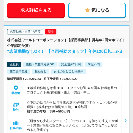
求人詳細を見る
気になる
志望動機・自己PR不要
株式会社ワールドコーポレーション | 【採用事業部】賞与年2回★ホワイト
企業認定受賞♪
"志望動機なしOK！"【企画補助スタッフ】年休120日以上/kd
正社員
職種・業種未経験OK
完全週休2日制
学歴不問
第二新卒歓迎
転勤なし
女性のおしごと掲載中
情報更新日：2026/07/24 終了予定日：2026/08/27
★希望勤務地を考慮 ★Ｕ・Ｉターン歓迎 ★全国47都道府県の
プロジェクト先(首都圏・東北・関西・中…
勤務地
☆下記の給与から給与形態の選択が可能です☆ ＜１＞月給+交
通費+（残業代は全額別途支給） ■首都圏・…
給与
初年度の年収：
350～500万円
【研修から安心スタート！】「街づくり」を陰から支えるサポ
ート業務♪ 簡単な安全チェックなど、はじめてでもスッと馴染
仕事内容
めるお仕事です！