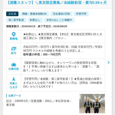
【測量スタッフ】＼東京限定募集／未経験歓迎・賞与5.69ヶ月
正社員
職種・業種未経験OK
完全週休2日制
学歴不問
第二新卒歓迎
転勤なし
女性のおしごと掲載中
情報更新日：2026/06/19 終了予定日：2026/08/20
★転勤なし ★東京限定募集 【本社】 東京都北区浮間2-25-1 大
浦工測ビル 【東京都内（プロジ…
勤務地
月給23万円～35万円＋賞与年3回 例：33歳 月収40万円／年収5
46万円 ※スキルや経験を考慮のうえ決定しま…
給与
初年度の年収：
350～700万円
【最新技術に触れながら、オンリーワンの技術習得を目指
す！】手厚い研修でますは基本から学べる！「測量？」「図
仕事内容
面？」からしっかり教えます！
【学歴不問／未経験・第二新卒歓迎！】★育成が前提の採用！
まずはどんな会社？仕事？が知りたい方は、説明会（Web参加
対象と
OK）からでもOKです！
なる方
企業データ
設立：1969年5月／従業員数：300人／本社所在地：
東京都