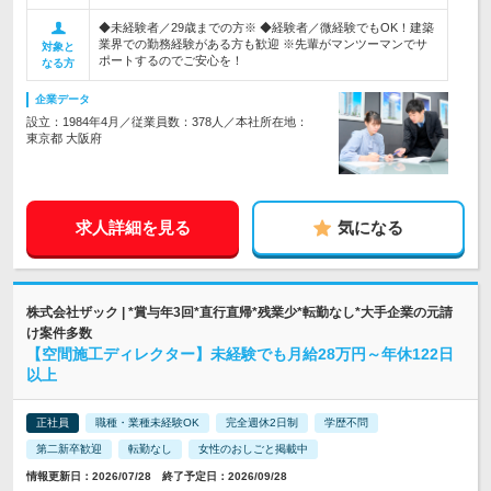
◆未経験者／29歳までの方※ ◆経験者／微経験でもOK！建築
業界での勤務経験がある方も歓迎 ※先輩がマンツーマンでサ
対象と
ポートするのでご安心を！
なる方
企業データ
設立：1984年4月／従業員数：378人／本社所在地：
東京都 大阪府
求人詳細を見る
気になる
株式会社ザック | *賞与年3回*直行直帰*残業少*転勤なし*大手企業の元請
け案件多数
【空間施工ディレクター】未経験でも月給28万円～年休122日
以上
正社員
職種・業種未経験OK
完全週休2日制
学歴不問
第二新卒歓迎
転勤なし
女性のおしごと掲載中
情報更新日：2026/07/28 終了予定日：2026/09/28