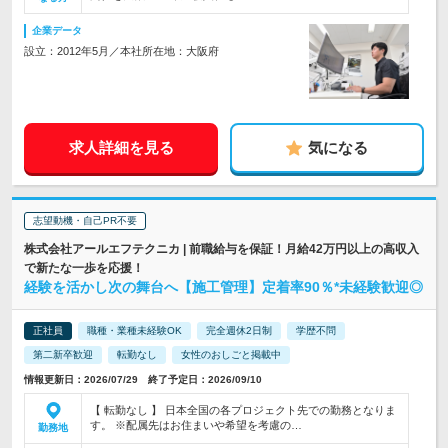
企業データ
設立：2012年5月／本社所在地：大阪府
求人詳細を見る
気になる
志望動機・自己PR不要
株式会社アールエフテクニカ | 前職給与を保証！月給42万円以上の高収入
で新たな一歩を応援！
経験を活かし次の舞台へ【施工管理】定着率90％*未経験歓迎◎
正社員
職種・業種未経験OK
完全週休2日制
学歴不問
第二新卒歓迎
転勤なし
女性のおしごと掲載中
情報更新日：2026/07/29 終了予定日：2026/09/10
【 転勤なし 】 日本全国の各プロジェクト先での勤務となりま
す。 ※配属先はお住まいや希望を考慮の…
勤務地