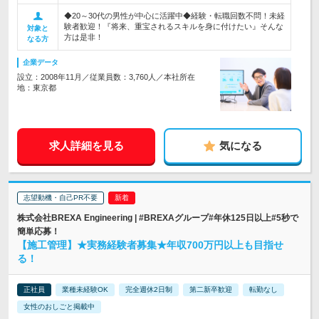
◆20～30代の男性が中心に活躍中◆経験・転職回数不問！未経
験者歓迎！『将来、重宝されるスキルを身に付けたい』そんな
対象と
方は是非！
なる方
企業データ
設立：2008年11月／従業員数：3,760人／本社所在
地：東京都
求人詳細を見る
気になる
志望動機・自己PR不要
株式会社BREXA Engineering | #BREXAグループ#年休125日以上#5秒で
簡単応募！
【施工管理】★実務経験者募集★年収700万円以上も目指せ
る！
正社員
業種未経験OK
完全週休2日制
第二新卒歓迎
転勤なし
女性のおしごと掲載中