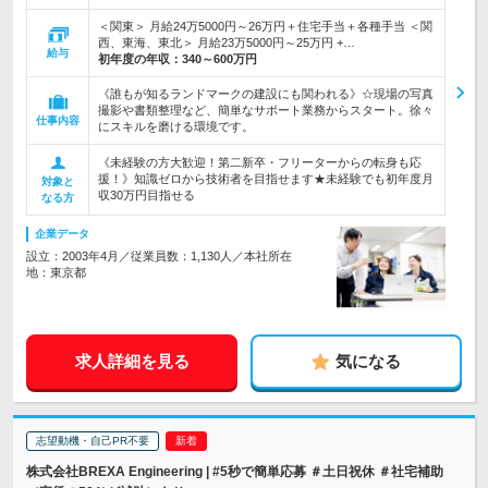
＜関東＞ 月給24万5000円～26万円＋住宅手当＋各種手当 ＜関
西、東海、東北＞ 月給23万5000円～25万円 +…
給与
初年度の年収：
340～600万円
《誰もが知るランドマークの建設にも関われる》☆現場の写真
撮影や書類整理など、簡単なサポート業務からスタート。徐々
仕事内容
にスキルを磨ける環境です。
《未経験の方大歓迎！第二新卒・フリーターからの転身も応
援！》知識ゼロから技術者を目指せます★未経験でも初年度月
対象と
収30万円目指せる
なる方
企業データ
設立：2003年4月／従業員数：1,130人／本社所在
地：東京都
求人詳細を見る
気になる
志望動機・自己PR不要
株式会社BREXA Engineering | #5秒で簡単応募 ＃土日祝休 ＃社宅補助