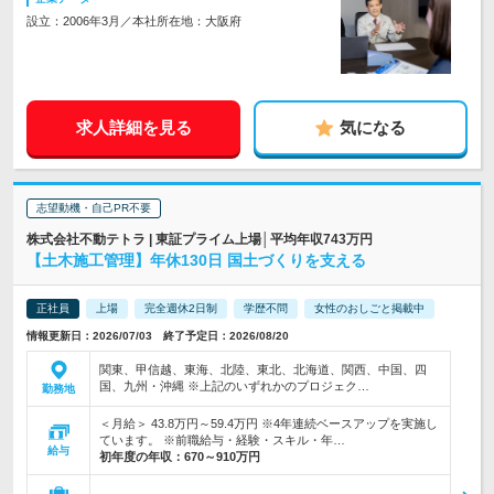
設立：2006年3月／本社所在地：大阪府
求人詳細を見る
気になる
志望動機・自己PR不要
株式会社不動テトラ | 東証プライム上場│平均年収743万円
【土木施工管理】年休130日 国土づくりを支える
正社員
上場
完全週休2日制
学歴不問
女性のおしごと掲載中
情報更新日：2026/07/03 終了予定日：2026/08/20
関東、甲信越、東海、北陸、東北、北海道、関西、中国、四
国、九州・沖縄 ※上記のいずれかのプロジェク…
勤務地
＜月給＞ 43.8万円～59.4万円 ※4年連続ベースアップを実施し
ています。 ※前職給与・経験・スキル・年…
給与
初年度の年収：
670～910万円