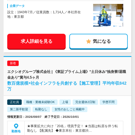
企業データ
設立：1943年7月／従業員数：1,714人／本社所在
地：東京都
求人詳細を見る
気になる
エクシオグループ株式会社 | 《東証プライム上場》*土日休み*独身寮/退職
金あり*賞与4.5ヶ月
数百億規模×社会インフラを共創する【施工管理】平均年収842
万
正社員
職種・業種未経験OK
上場
完全週休2日制
学歴不問
第二新卒歓迎
転勤なし
女性のおしごと掲載中
情報更新日：2026/08/07 終了予定日：2026/10/01
★事業拡大に向け「20名」増員予定！ ★当面は転居を伴う転
勤なし 【配属先】 ◆東京本社：東京都渋…
勤務地