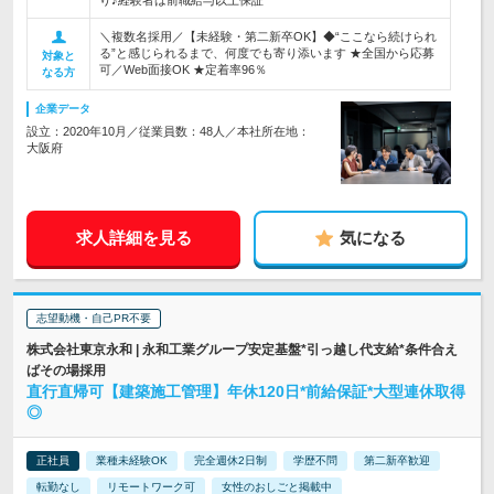
り♪経験者は前職給与以上保証
＼複数名採用／【未経験・第二新卒OK】◆“ここなら続けられ
る”と感じられるまで、何度でも寄り添います ★全国から応募
対象と
可／Web面接OK ★定着率96％
なる方
企業データ
設立：2020年10月／従業員数：48人／本社所在地：
大阪府
求人詳細を見る
気になる
志望動機・自己PR不要
株式会社東京永和 | 永和工業グループ安定基盤*引っ越し代支給*条件合え
ばその場採用
直行直帰可【建築施工管理】年休120日*前給保証*大型連休取得
◎
正社員
業種未経験OK
完全週休2日制
学歴不問
第二新卒歓迎
転勤なし
リモートワーク可
女性のおしごと掲載中