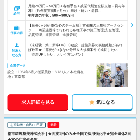
月給28万円～50万円＋各種手当＋残業代別途全額支給＋賞与年
2回（昨年度実績5ヶ月分） 経験・能力・前職…
給与
初年度の年収：
500～900万円
【最長6ヶ月研修/安心のチーム制】首都圏の大規模データセン
ター・商業施設等で行われる各種工事の施工管理(安全管理、
仕事内容
品質管理、原価管理、進捗管理)
《未経験・第二新卒OK》◇建設・建築業界の実務経験があれ
ば歓迎★「需要がつきない分野＆大規模案件で成長したい」
対象と
「待遇UPしたい」という方はぜひ！
なる方
企業データ
設立：1954年5月／従業員数：3,781人／本社所在
地：東京都
求人詳細を見る
気になる
志望動機・自己PR不要
都市環境整美株式会社 | ★面接1回のみ★全国で採用強化中★完全週休2日
★官公庁案件多数