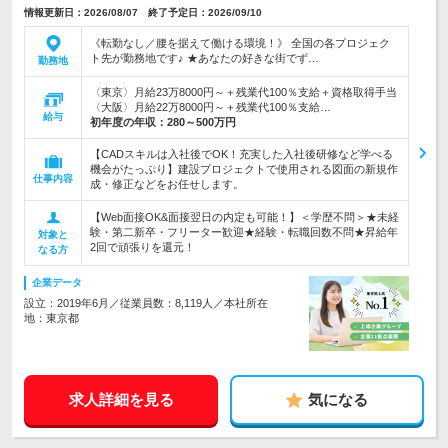
情報更新日：2026/08/07 終了予定日：2026/09/10
《転勤なし／腰を据えて働ける環境！》 全国の各プロジェク
ト先が勤務地です♪ ★あなたの好きな街でず…
勤務地
〈東京〉月給23万8000円～＋残業代100％支給＋資格取得手当
〈大阪〉月給22万8000円～＋残業代100％支給…
給与
初年度の年収：
280～500万円
【CADスキルは入社後でOK！充実した入社後研修など学べる
機会がたっぷり】建設プロジェクトで使用される図面の新規作
仕事内容
成・修正などをお任せします。
【Web面接OK&面接翌日の内定も可能！】＜学歴不問＞★未経
験・第二新卒・フリーター歓迎★経験・転職回数不問★昇給年
対象と
2回で頑張りを還元！
なる方
企業データ
設立：2019年6月／従業員数：8,119人／本社所在
地：東京都
求人詳細を見る
気になる