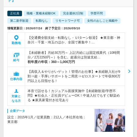
ト】
正社員
職種・業種未経験OK
完全週休2日制
学歴不問
第二新卒歓迎
転勤なし
リモートワーク可
女性のおしごと掲載中
情報更新日：2026/07/24 終了予定日：2026/09/10
【交通費全額支給・転勤なし・ＵIターン歓迎】 ★東京都・神
奈川・千葉・埼玉のほか、全国で募集中！…
勤務地
【未経験者】月給30万円～ 上記月給には固定残業代（10時間
分／2万2250円～）を含む。超過分は別途支給…
給与
初年度の年収：
360～1,000万円
【高収入＆やりがいゲット！管理のお仕事】★未経験入社が9
割⇒超・手厚いサポートをご用意⇒ゼロスタートで年収800万
仕事内容
円以上も目指せる！
本音で話せる！カジュアル面接実施中【未経験歓迎/学歴不
問】★社会人・正社員デビューOK！中途入社でもすぐ馴染め
対象と
る ★家具家電付き社宅あり
なる方
企業データ
設立：2015年1月／従業員数：212人／本社所在地：
東京都