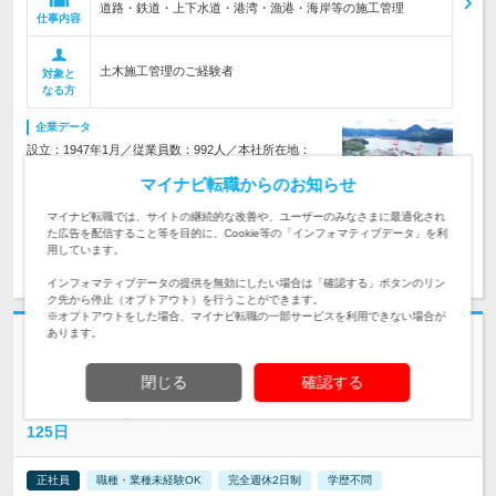
道路・鉄道・上下水道・港湾・漁港・海岸等の施工管理
仕事内容
土木施工管理のご経験者
対象と
なる方
企業データ
設立：1947年1月／従業員数：992人／本社所在地：
東京都
マイナビ転職からのお知らせ
マイナビ転職では、サイトの継続的な改善や、ユーザーのみなさまに最適化され
た広告を配信すること等を目的に、Cookie等の「インフォマティブデータ」を利
用しています。
求人詳細を見る
気になる
インフォマティブデータの提供を無効にしたい場合は「確認する」ボタンのリン
ク先から停止（オプトアウト）を行うことができます。
※オプトアウトをした場合、マイナビ転職の一部サービスを利用できない場合が
あります。
志望動機・自己PR不要
ICBM株式会社 | ＼女性が活躍できる／★完全土日休★転勤なし★月給42
閉じる
確認する
万円以上可
応募条件満たす方全員面接【施工管理アシスタント】★年休
125日
正社員
職種・業種未経験OK
完全週休2日制
学歴不問