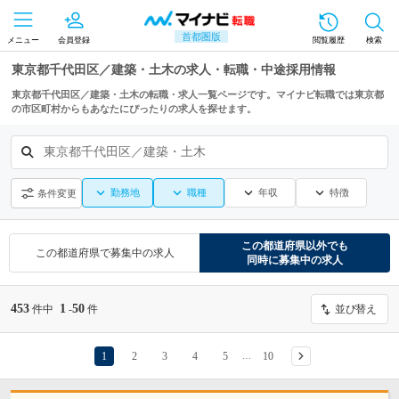
首都圏版
メニュー
会員登録
閲覧履歴
検索
東京都千代田区／建築・土木の求人・転職・中途採用情報
東京都千代田区／建築・土木の転職・求人一覧ページです。マイナビ転職では東京都
の市区町村からもあなたにぴったりの求人を探せます。
東京都千代田区／建築・土木
勤務地
職種
年収
特徴
条件変更
この都道府県
以外でも
この都道府県
で募集中の求人
同時に募集中の求人
453
1
50
件中
-
件
並び替え
1
2
3
4
5
10
…