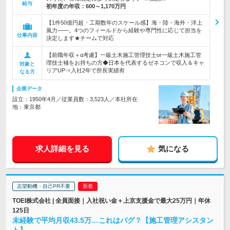
給与
初年度の年収：
600～1,170万円
【1件50億円超・工期数年のスケール感】海・陸・海外・洋上
風力――。4つのフィールドから経験や専門性に応じて担当を
仕事内容
決定します★チームで対応
【前職年収＋α考慮】一級土木施工管理技士or一級土木施工管
理技士補をお持ちの方◆日本を代表するゼネコンで収入＆キャ
対象と
リアUP⇒入社2年で所長実績有
なる方
企業データ
設立：1950年4月／従業員数：3,523人／本社所在
地：東京都
求人詳細を見る
気になる
志望動機・自己PR不要
TOEI株式会社 | 全員面接｜入社祝い金＋上京支援金で最大25万円｜年休
125日
未経験で平均月収43.5万…これはバグ？【施工管理アシスタン