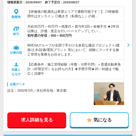
情報更新日：2026/08/07 終了予定日：2026/08/27
【研修後の配属先は希望エリアで通勤可能です！】 ◎研修期
間中はオンライン ◎働き方（転勤なし）の相…
勤務地
月給30万円～40万円＋残業代＋賞与年2回＋各種手当 ★2年目
以降は、評価・査定を行いベースアップしてい…
給与
初年度の年収：
450～900万円
BREXAグループが全国で手がける多彩な建設プロジェクト(建
築/土木/設備/電気プラント 等)において、経験にマッチする施
仕事内容
工管理を業務をお任せします。
【応募条件：施工管理経験（年数・分野不問）＋普通自動車免
許（AT限定可）をお持ちの方】★学歴不問★20～60歳まで幅
対象と
広く活躍中
なる方
企業データ
設立：2002年3月／本社所在地：東京都
求人詳細を見る
気になる