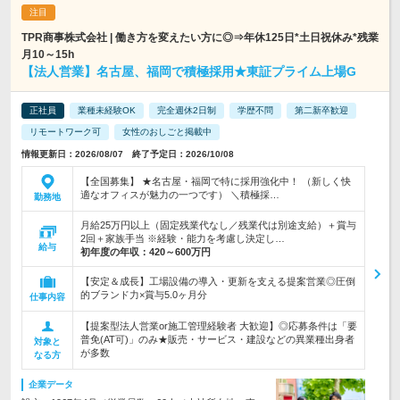
TPR商事株式会社 | 働き方を変えたい方に◎⇒年休125日*土日祝休み*残業
月10～15h
【法人営業】名古屋、福岡で積極採用★東証プライム上場G
正社員
業種未経験OK
完全週休2日制
学歴不問
第二新卒歓迎
リモートワーク可
女性のおしごと掲載中
情報更新日：2026/08/07 終了予定日：2026/10/08
【全国募集】 ★名古屋・福岡で特に採用強化中！ （新しく快
適なオフィスが魅力の一つです） ＼積極採…
勤務地
月給25万円以上（固定残業代なし／残業代は別途支給）＋賞与
2回＋家族手当 ※経験・能力を考慮し決定し…
給与
初年度の年収：
420～600万円
【安定＆成長】工場設備の導入・更新を支える提案営業◎圧倒
的ブランド力×賞与5.0ヶ月分
仕事内容
【提案型法人営業or施工管理経験者 大歓迎】◎応募条件は「要
普免(AT可)」のみ★販売・サービス・建設などの異業種出身者
対象と
が多数
なる方
企業データ