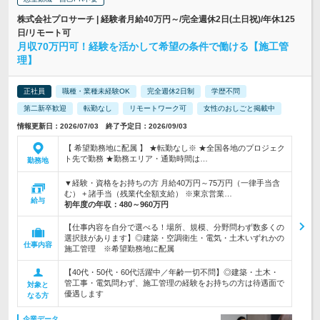
株式会社プロサーチ | 経験者月給40万円～/完全週休2日(土日祝)/年休125
日/リモート可
月収70万円可！経験を活かして希望の条件で働ける【施工管
理】
正社員
職種・業種未経験OK
完全週休2日制
学歴不問
第二新卒歓迎
転勤なし
リモートワーク可
女性のおしごと掲載中
情報更新日：2026/07/03 終了予定日：2026/09/03
【 希望勤務地に配属 】 ★転勤なし※ ★全国各地のプロジェク
ト先で勤務 ★勤務エリア・通勤時間は…
勤務地
▼経験・資格をお持ちの方 月給40万円～75万円（一律手当含
む） + 諸手当（残業代全額支給） ※東京営業…
給与
初年度の年収：
480～960万円
【仕事内容を自分で選べる！場所、規模、分野問わず数多くの
選択肢があります】◎建築・空調衛生・電気・土木いずれかの
仕事内容
施工管理 ※希望勤務地に配属
【40代・50代・60代活躍中／年齢一切不問】◎建築・土木・
管工事・電気問わず、施工管理の経験をお持ちの方は待遇面で
対象と
優遇します
なる方
企業データ