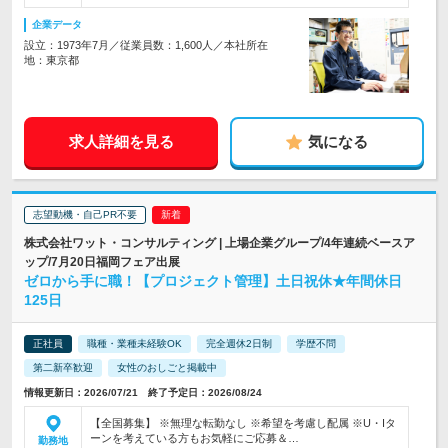
企業データ
設立：1973年7月／従業員数：1,600人／本社所在
地：東京都
求人詳細を見る
気になる
志望動機・自己PR不要
株式会社ワット・コンサルティング | 上場企業グループ/4年連続ベースア
ップ/7月20日福岡フェア出展
ゼロから手に職！【プロジェクト管理】土日祝休★年間休日
125日
正社員
職種・業種未経験OK
完全週休2日制
学歴不問
第二新卒歓迎
女性のおしごと掲載中
情報更新日：2026/07/21 終了予定日：2026/08/24
【全国募集】 ※無理な転勤なし ※希望を考慮し配属 ※U・Iタ
ーンを考えている方もお気軽にご応募＆…
勤務地