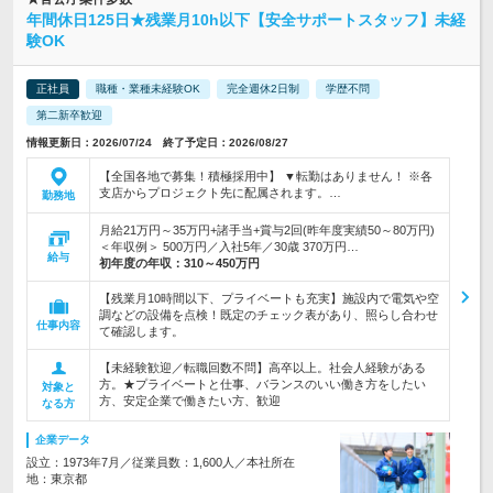
年間休日125日★残業月10h以下【安全サポートスタッフ】未経
験OK
正社員
職種・業種未経験OK
完全週休2日制
学歴不問
第二新卒歓迎
情報更新日：2026/07/24 終了予定日：2026/08/27
【全国各地で募集！積極採用中】 ▼転勤はありません！ ※各
支店からプロジェクト先に配属されます。…
勤務地
月給21万円～35万円+諸手当+賞与2回(昨年度実績50～80万円)
＜年収例＞ 500万円／入社5年／30歳 370万円…
給与
初年度の年収：
310～450万円
【残業月10時間以下、プライベートも充実】施設内で電気や空
調などの設備を点検！既定のチェック表があり、照らし合わせ
仕事内容
て確認します。
【未経験歓迎／転職回数不問】高卒以上。社会人経験がある
方。★プライベートと仕事、バランスのいい働き方をしたい
対象と
方、安定企業で働きたい方、歓迎
なる方
企業データ
設立：1973年7月／従業員数：1,600人／本社所在
地：東京都