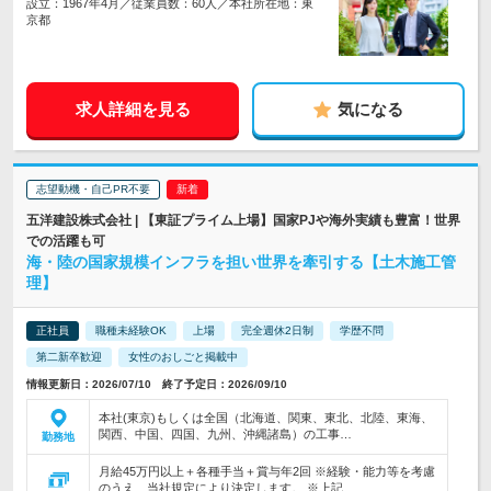
設立：1967年4月／従業員数：60人／本社所在地：東
京都
求人詳細を見る
気になる
志望動機・自己PR不要
五洋建設株式会社 | 【東証プライム上場】国家PJや海外実績も豊富！世界
での活躍も可
海・陸の国家規模インフラを担い世界を牽引する【土木施工管
理】
正社員
職種未経験OK
上場
完全週休2日制
学歴不問
第二新卒歓迎
女性のおしごと掲載中
情報更新日：2026/07/10 終了予定日：2026/09/10
本社(東京)もしくは全国（北海道、関東、東北、北陸、東海、
関西、中国、四国、九州、沖縄諸島）の工事…
勤務地
月給45万円以上＋各種手当＋賞与年2回 ※経験・能力等を考慮
のうえ、当社規定により決定します。 ※上記…