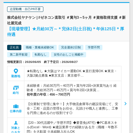
志望動機・自己PR不要
株式会社ヤナケン | #ゼネコン直取引 ＃賞与3～5ヶ月 ＃資格取得支援 ＃新
社屋完成
【現場管理】★月給30万～＊完休2日(土日祝)＊年休125日＊厚
待遇
正社員
職種・業種未経験OK
完全週休2日制
学歴不問
第二新卒歓迎
転勤なし
女性のおしごと掲載中
情報更新日：2026/06/05 終了予定日：2026/08/27
★転勤なし ★大阪はマイカー通勤OK ★直行直帰OK ★東京・
大阪2拠点募集 ■東京支店：東京都千…
勤務地
未経験者：月給30万円～40万円＋賞与年2回+決算賞与あり 経
験者：月給35万円～45万円＋賞与年2回+決算賞…
給与
初年度の年収：
456～700万円
【分業制で管理に集中！】大手物流倉庫等の建設現場にて、安
全・工程・品質の管理をお任せ。元請けや職人と連携し、工事
仕事内容
を円滑に進めるのが役割です◎
【20～30代活躍中／学歴不問】◆要普免(AT可) ◆PC基本スキ
ル(Excel・Word) ★建設業界での経験がある方（職種・年数不
対象と
問）を大歓迎 ※未経験入社もOK
なる方