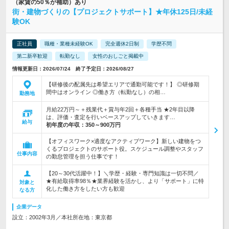
（家賃の50％が補助）あり
街・建物づくりの【プロジェクトサポート】★年休125日/未経
験OK
正社員
職種・業種未経験OK
完全週休2日制
学歴不問
第二新卒歓迎
転勤なし
女性のおしごと掲載中
情報更新日：2026/07/24 終了予定日：2026/08/27
【研修後の配属先は希望エリアで通勤可能です！】 ◎研修期
間中はオンライン ◎働き方（転勤なし）の相…
勤務地
月給22万円～＋残業代＋賞与年2回＋各種手当 ★2年目以降
は、評価・査定を行いベースアップしていきます…
給与
初年度の年収：
350～900万円
【オフィスワーク×適度なアクティブワーク】新しい建物をつ
くるプロジェクトのサポート役。スケジュール調整やスタッフ
仕事内容
の勤怠管理を担う仕事です！
【20～30代活躍中！】＼学歴・経験・専門知識は一切不問／
★有給取得率98％★業界経験を活かし、より「サポート」に特
対象と
化した働き方をしたい方も歓迎
なる方
企業データ
設立：2002年3月／本社所在地：東京都