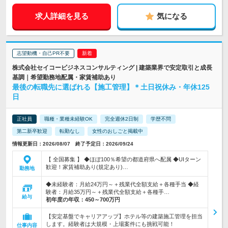
求人詳細を見る
気になる
志望動機・自己PR不要
株式会社セイコービジネスコンサルティング | 建築業界で安定取引と成長
基調｜希望勤務地配属・家賃補助あり
最後の転職先に選ばれる【施工管理】＊土日祝休み・年休125
日
正社員
職種・業種未経験OK
完全週休2日制
学歴不問
第二新卒歓迎
転勤なし
女性のおしごと掲載中
情報更新日：2026/08/07 終了予定日：2026/09/24
【 全国募集 】 ◆ほぼ100％希望の都道府県へ配属 ◆UIターン
歓迎！家賃補助あり(規定あり)…
勤務地
◆未経験者：月給24万円～＋残業代全額支給＋各種手当 ◆経
験者：月給35万円～＋残業代全額支給＋各種手…
給与
初年度の年収：
450～700万円
【安定基盤でキャリアアップ】ホテル等の建築施工管理を担当
します。経験者は大規模・上場案件にも挑戦可能！
仕事内容