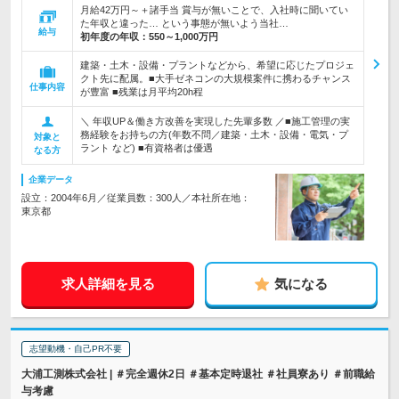
月給42万円～＋諸手当 賞与が無いことで、入社時に聞いてい
た年収と違った… という事態が無いよう当社…
給与
初年度の年収：
550～1,000万円
建築・土木・設備・プラントなどから、希望に応じたプロジェ
クト先に配属。■大手ゼネコンの大規模案件に携わるチャンス
仕事内容
が豊富 ■残業は月平均20h程
＼ 年収UP＆働き方改善を実現した先輩多数 ／■施工管理の実
務経験をお持ちの方(年数不問／建築・土木・設備・電気・プ
対象と
ラント など) ■有資格者は優遇
なる方
企業データ
設立：2004年6月／従業員数：300人／本社所在地：
東京都
求人詳細を見る
気になる
志望動機・自己PR不要
大浦工測株式会社 | ＃完全週休2日 ＃基本定時退社 ＃社員寮あり ＃前職給
与考慮