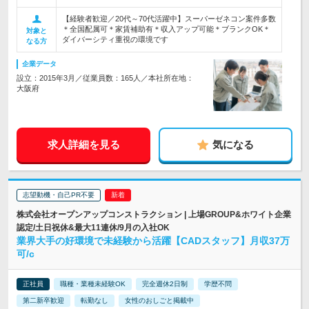
【経験者歓迎／20代～70代活躍中】スーパーゼネコン案件多数
＊全国配属可＊家賃補助有＊収入アップ可能＊ブランクOK＊
対象と
ダイバーシティ重視の環境です
なる方
企業データ
設立：2015年3月／従業員数：165人／本社所在地：
大阪府
求人詳細を見る
気になる
志望動機・自己PR不要
株式会社オープンアップコンストラクション | 上場GROUP&ホワイト企業
認定/土日祝休&最大11連休/9月の入社OK
業界大手の好環境で未経験から活躍【CADスタッフ】月収37万
可/c
正社員
職種・業種未経験OK
完全週休2日制
学歴不問
第二新卒歓迎
転勤なし
女性のおしごと掲載中