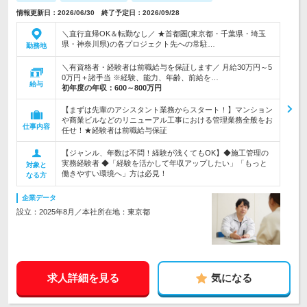
情報更新日：2026/06/30 終了予定日：2026/09/28
＼直行直帰OK＆転勤なし／ ★首都圏(東京都・千葉県・埼玉
県・神奈川県)の各プロジェクト先への常駐…
勤務地
＼有資格者・経験者は前職給与を保証します／ 月給30万円～5
0万円＋諸手当 ※経験、能力、年齢、前給を…
給与
初年度の年収：
600～800万円
【まずは先輩のアシスタント業務からスタート！】マンション
や商業ビルなどのリニューアル工事における管理業務全般をお
仕事内容
任せ！★経験者は前職給与保証
【ジャンル、年数は不問！経験が浅くてもOK】◆施工管理の
実務経験者 ◆「経験を活かして年収アップしたい」「もっと
対象と
働きやすい環境へ」方は必見！
なる方
企業データ
設立：2025年8月／本社所在地：東京都
求人詳細を見る
気になる