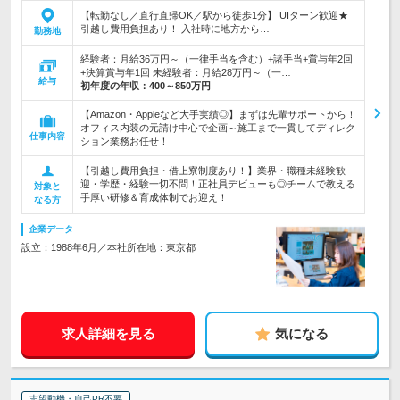
【転勤なし／直行直帰OK／駅から徒歩1分】 UIターン歓迎★
引越し費用負担あり！ 入社時に地方から…
勤務地
経験者：月給36万円～（一律手当を含む）+諸手当+賞与年2回
+決算賞与年1回 未経験者：月給28万円～（一…
給与
初年度の年収：
400～850万円
【Amazon・Appleなど大手実績◎】まずは先輩サポートから！
オフィス内装の元請け中心で企画～施工まで一貫してディレク
仕事内容
ション業務お任せ！
【引越し費用負担・借上寮制度あり！】業界・職種未経験歓
迎・学歴・経験一切不問！正社員デビューも◎チームで教える
対象と
手厚い研修＆育成体制でお迎え！
なる方
企業データ
設立：1988年6月／本社所在地：東京都
求人詳細を見る
気になる
志望動機・自己PR不要