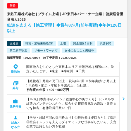
東鉄工業株式会社 | プライム上場｜JR東日本パートナー企業｜健康経営優
良法人2026
鉄道を支える【施工管理】◆賞与8か月(前年実績)◆年休126日
以上
正社員
職種・業種未経験OK
上場
完全週休2日制
学歴不問
第二新卒歓迎
リモートワーク可
女性のおしごと掲載中
情報更新日：2026/08/07 終了予定日：2026/09/24
関東地方を中心とした東日本エリア ※勤務地は相談の上、決
定いたします。 ■東京 ■神奈川 ■千葉 …
勤務地
【経験者】月給28万円以上 + 賞与(年3回 ※前年実績8か月以上
) ※経験・能力・年齢を考慮の上、当社規…
給与
初年度の年収：
400～900万円
【JR東日本案件がメイン／鉄道中心の街づくり】トンネルや
線路のメンテナンスから、駅舎や近接商業施設の新設・改良ま
仕事内容
でを担当。有休取得日数13.7日
【学歴・経験不問の採用枠あり】◎経験者は即戦力として採用
◎社会インフラを支えるダイナミックな仕事がしたい方、安定
対象と
企業で活躍したい方を歓迎
なる方