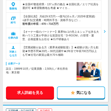
★全国47都道府県・137ヵ所の拠点 ★全国社員／エリア社員を
選択可 ★希望勤務地を考慮 ★マイカ…
勤務地
【全国社員】 月給29.9万円～+賞与(10ヵ月／2025年度実績)
+諸手当(交通費・時間外手当・資格手当など) …
給与
初年度の年収：
470～710万円
【オーナー様のパートナー】業界No.1の売上＆シェアを誇る大
和ハウス工業が手掛ける賃貸住宅「D-ROOM」の管理・運
仕事内容
営、企画提案をお任せ ★OJT研修あり
【営業経験がある方（業界未経験歓迎）】★経験が浅い方も歓
迎★学歴不問★20代～30代活躍中★2年目で年収700万円以上
対象と
も可★社宅の家賃は最大70％補助
なる方
企業データ
設立：1989年10月／従業員数：2,509人／本社所在
地：東京都
求人詳細を見る
気になる
志望動機・自己PR不要
本日締切