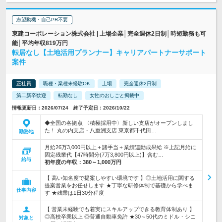
志望動機・自己PR不要
東建コーポレーション株式会社 | 上場企業│完全週休2日制│時短勤務も可
能│平均年収819万円
転居なし【土地活用プランナー】キャリアパートナーサポート
案件
正社員
職種・業種未経験OK
上場
完全週休2日制
第二新卒歓迎
転勤なし
女性のおしごと掲載中
情報更新日：2026/07/24 終了予定日：2026/10/22
◆全国の各拠点 〈積極採用中〉新しい支店がオープンしまし
た！ 丸の内支店・八重洲支店 東京都千代田…
勤務地
月給26万3,000円以上＋諸手当＋業績連動成果給 ※上記月給に
固定残業代【47時間分(7万3,800円以上)】含む…
給与
初年度の年収：
380～1,000万円
【 高い知名度で提案しやすい環境です 】◎土地活用に関する
提案営業をお任せします ★丁寧な研修体制で基礎から学べま
仕事内容
す ★残業は1日30分程度
【 営業未経験でも着実にスキルアップできる教育体制あり 】
◎高校卒業以上 ◎普通自動車免許 ★30～50代のミドル・シニ
対象と