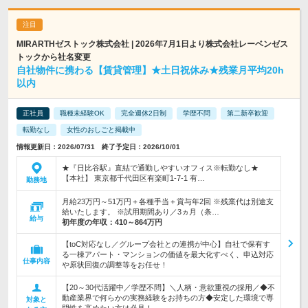
MIRARTHゼストック株式会社 | 2026年7月1日より株式会社レーベンゼス
トックから社名変更
自社物件に携わる【賃貸管理】★土日祝休み★残業月平均20h
以内
正社員
職種未経験OK
完全週休2日制
学歴不問
第二新卒歓迎
転勤なし
女性のおしごと掲載中
情報更新日：2026/07/31 終了予定日：2026/10/01
★『日比谷駅』直結で通勤しやすいオフィス※転勤なし★
【本社】 東京都千代田区有楽町1-7-1 有…
勤務地
月給23万円～51万円＋各種手当＋賞与年2回 ※残業代は別途支
給いたします。 ※試用期間あり／3ヵ月（条…
給与
初年度の年収：
410～864万円
【toC対応なし／グループ会社との連携が中心】自社で保有す
る一棟アパート・マンションの価値を最大化すべく、申込対応
仕事内容
や原状回復の調整等をお任せ！
【20～30代活躍中／学歴不問】＼人柄・意欲重視の採用／◆不
動産業界で何らかの実務経験をお持ちの方◆安定した環境で専
対象と