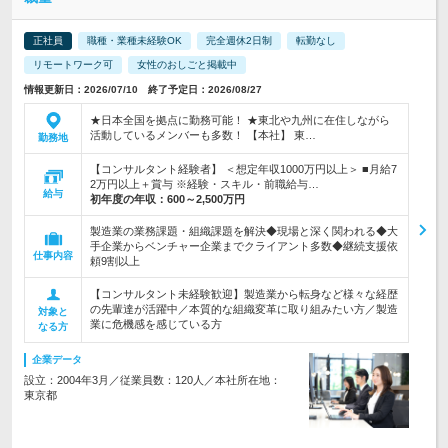
正社員
職種・業種未経験OK
完全週休2日制
転勤なし
リモートワーク可
女性のおしごと掲載中
情報更新日：2026/07/10 終了予定日：2026/08/27
★日本全国を拠点に勤務可能！ ★東北や九州に在住しながら
活動しているメンバーも多数！ 【本社】 東…
勤務地
【コンサルタント経験者】 ＜想定年収1000万円以上＞ ■月給7
2万円以上＋賞与 ※経験・スキル・前職給与…
給与
初年度の年収：
600～2,500万円
製造業の業務課題・組織課題を解決◆現場と深く関われる◆大
手企業からベンチャー企業までクライアント多数◆継続支援依
仕事内容
頼9割以上
【コンサルタント未経験歓迎】製造業から転身など様々な経歴
の先輩達が活躍中／本質的な組織変革に取り組みたい方／製造
対象と
業に危機感を感じている方
なる方
企業データ
設立：2004年3月／従業員数：120人／本社所在地：
東京都