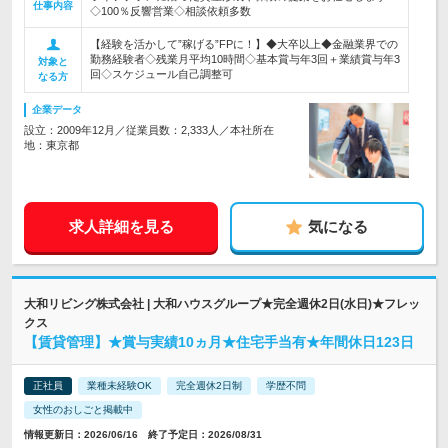
仕事内容
◇100％反響営業◇相談依頼多数
【経験を活かして”稼げる”FPに！】◆大卒以上◆金融業界での
勤務経験者◇残業月平均10時間◇基本賞与年3回＋業績賞与年3
対象と
回◇スケジュール自己調整可
なる方
企業データ
設立：2009年12月／従業員数：2,333人／本社所在
地：東京都
求人詳細を見る
気になる
大和リビング株式会社 | 大和ハウスグループ★完全週休2日(水日)★フレッ
クス
【賃貸管理】★賞与実績10ヵ月★住宅手当有★年間休日123日
正社員
業種未経験OK
完全週休2日制
学歴不問
女性のおしごと掲載中
情報更新日：2026/06/16 終了予定日：2026/08/31