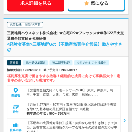
求人詳細を見る
気になる
志望動機・自己PR不要
三菱地所ハウスネット株式会社 | ★在宅OK★フレックス★年休122日★交
通費全額支給★各種研修
<経験者募集>三菱地所Gの【不動産売買仲介営業】働きやすさ
◎
正社員
完全週休2日制
第二新卒歓迎
女性のおしごと掲載中
情報更新日：2026/06/19 終了予定日：2026/09/17
福利厚生充実で働きやすさ抜群！継続的な成長に向けて事業拡大中！定
着率の高い安定した職場です♪
【交通費全額支給／リモートワークOK】 東京、神奈川、埼
玉、千葉、京都、大阪、兵庫、広島、福岡のい…
勤務地
【月給】27万円～50万円＋賞与(年2回) ※上記金額は諸手当等
を除いた基本給の最低保証金額です ※経験・…
給与
初年度の年収：
500～750万円
【不動産の売買仲介業務】提案・契約から物件引き渡しまで担
当。反響営業と三菱地所グループ会社からの紹介案件対応が中
仕事内容
心です！