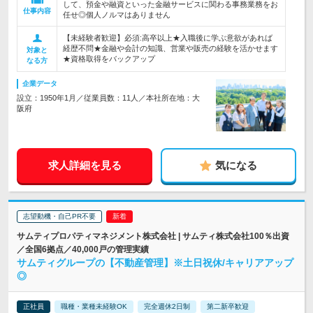
して、預金や融資といった金融サービスに関わる事務業務をお
仕事内容
任せ◎個人ノルマはありません
【未経験者歓迎】必須:高卒以上★入職後に学ぶ意欲があれば
経歴不問★金融や会計の知識、営業や販売の経験を活かせます
対象と
★資格取得をバックアップ
なる方
企業データ
設立：1950年1月／従業員数：11人／本社所在地：大
阪府
求人詳細を見る
気になる
志望動機・自己PR不要
サムティプロパティマネジメント株式会社 | サムティ株式会社100％出資
／全国6拠点／40,000戸の管理実績
サムティグループの【不動産管理】※土日祝休/キャリアアップ
◎
正社員
職種・業種未経験OK
完全週休2日制
第二新卒歓迎