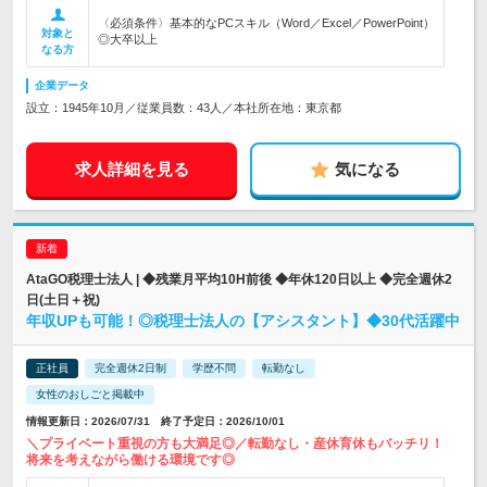
〈必須条件〉基本的なPCスキル（Word／Excel／PowerPoint）
対象と
◎大卒以上
なる方
企業データ
設立：1945年10月／従業員数：43人／本社所在地：東京都
求人詳細を見る
気になる
AtaGO税理士法人 | ◆残業月平均10H前後 ◆年休120日以上 ◆完全週休2
日(土日＋祝)
年収UPも可能！◎税理士法人の【アシスタント】◆30代活躍中
正社員
完全週休2日制
学歴不問
転勤なし
女性のおしごと掲載中
情報更新日：2026/07/31 終了予定日：2026/10/01
＼プライベート重視の方も大満足◎／転勤なし・産休育休もバッチリ！
将来を考えながら働ける環境です◎