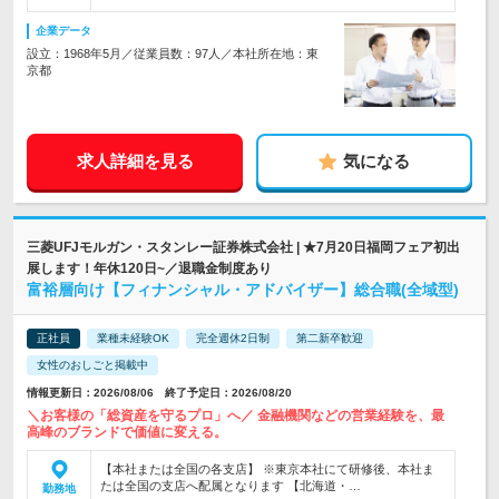
企業データ
設立：1968年5月／従業員数：97人／本社所在地：東
京都
求人詳細を見る
気になる
三菱UFJモルガン・スタンレー証券株式会社 | ★7月20日福岡フェア初出
展します！年休120日~／退職金制度あり
富裕層向け【フィナンシャル・アドバイザー】総合職(全域型)
正社員
業種未経験OK
完全週休2日制
第二新卒歓迎
女性のおしごと掲載中
情報更新日：2026/08/06 終了予定日：2026/08/20
＼お客様の「総資産を守るプロ」へ／ 金融機関などの営業経験を、最
高峰のブランドで価値に変える。
【本社または全国の各支店】 ※東京本社にて研修後、本社ま
たは全国の支店へ配属となります 【北海道・…
勤務地