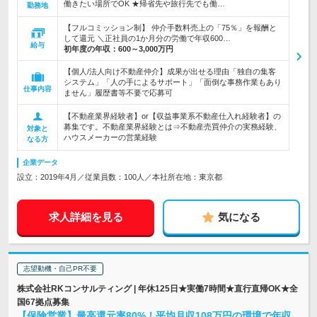
働きたい場所でOK ★帰省先や旅行先でも働…
勤務地
【フルコミッション制】 仲介手数料売上の「75％」を報酬と
して還元 ＼正社員の1か月分の労働で年収600…
給与
初年度の年収：
600～3,000万円
【個人/法人向け不動産仲介】成果が出せる理由「独自の集客
システム」「人の手によるサポート」「面倒な事務作業もあり
仕事内容
ません」履歴書等不要で応募可
【不動産業界経験者】or【収益事業系不動産仕入れ経験者】の
募集です。不動産業界経験とは⇒不動産売買仲介の実務経験、
対象と
ハウスメーカーの営業経験
なる方
企業データ
設立：2019年4月／従業員数：100人／本社所在地：東京都
求人詳細を見る
気になる
志望動機・自己PR不要
株式会社RKコンサルティング | 年休125日★実働7時間★直行直帰OK★全
国67拠点募集
【保険営業】最高還元率80%！平均月収108万円の環境で年収