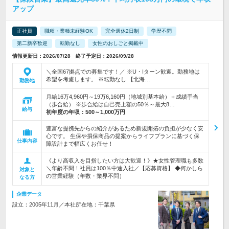
アップ
正社員
職種・業種未経験OK
完全週休2日制
学歴不問
第二新卒歓迎
転勤なし
女性のおしごと掲載中
情報更新日：2026/07/28 終了予定日：2026/09/28
＼全国67拠点での募集です！／ ※U・Iターン歓迎。勤務地は
希望を考慮します。 ※転勤なし 【北海…
勤務地
月給16万4,960円～19万6,160円（地域別基本給）＋成績手当
（歩合給） ※歩合給は自己売上額の50％～最大8…
給与
初年度の年収：
500～1,000万円
豊富な提携先からの紹介があるため新規開拓の負担が少なく安
心です。 生保や損保商品の提案からライフプランに基づく保
仕事内容
障設計まで幅広くお任せ！
《より高収入を目指したい方は大歓迎！》★女性管理職も多数
＼年齢不問！社員は100％中途入社／【応募資格】 ◆何かしら
対象と
の営業経験（年数・業界不問）
なる方
企業データ
設立：2005年11月／本社所在地：千葉県