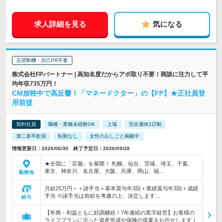
求人詳細を見る
気になる
志望動機・自己PR不要
株式会社FPパートナー | 高知名度だからアポ取り不要！商談に注力して平
均年収735万円！
CM放映中で高反響！「マネードクター」の【FP】★正社員登
用前提
契約社員
職種・業種未経験OK
上場
完全週休2日制
第二新卒歓迎
転勤なし
女性のおしごと掲載中
情報更新日：2026/06/30 終了予定日：2026/09/28
★全国に「店舗」を展開！ 札幌、仙台、茨城、埼玉、千葉、
東京、神奈川、名古屋、大阪、兵庫、岡山、福…
勤務地
月給25万円～＋諸手当＋基本賞与年3回＋業績賞与年3回＋成績
手当 ※諸手当は前給を考慮の上、決定します…
給与
【年商・利益ともに好調継続！7年連続の黒字経営】お客様の
ライフプランに沿った資産形成や保険の提案をお任せします！