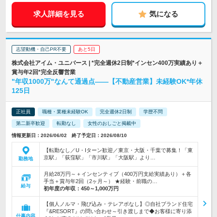
求人詳細を見る
気になる
志望動機・自己PR不要
あと5日
株式会社アイム・ユニバース | *完全週休2日制*インセン400万実績あり＋
賞与年2回*完全反響営業
"年収1000万"なんて通過点――【不動産営業】未経験OK*年休
125日
正社員
職種・業種未経験OK
完全週休2日制
学歴不問
第二新卒歓迎
転勤なし
女性のおしごと掲載中
情報更新日：2026/06/02 終了予定日：2026/08/10
【転勤なし／U・Iターン歓迎／東京・大阪・千葉で募集！「東
京駅」「荻窪駅」「市川駅」「大阪駅」より…
勤務地
月給28万円～＋インセンティブ（400万円支給実績あり）＋各
手当＋賞与年2回（2ヶ月～） ★経験・前職の…
給与
初年度の年収：
450～1,000万円
【個人ノルマ・飛び込み・テレアポなし】◎自社ブランド住宅
『&RESORT』の問い合わせ～引き渡しまで◆お客様に寄り添
仕事内容