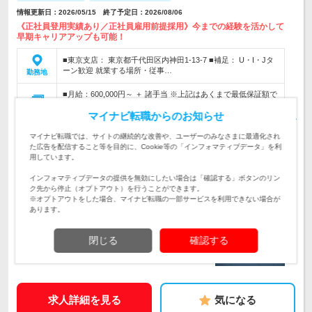
情報更新日：2026/05/15 終了予定日：2026/08/06
《正社員登用実績あり／正社員雇用前提採用》今までの経験を活かして
早期キャリアアップも可能！
■東京支店： 東京都千代田区内神田1-13-7 ■補足： U・I・Jタ
ーン歓迎 就業する場所・従事…
勤務地
■月給：600,000円～ ＋ 諸手当 ※上記はあくまで最低保証額で
す。 年齢、経験、能力を考慮の上、優遇し…
給与
マイナビ転職からのお知らせ
初年度の年収：
800～1,500万円
マイナビ転職では、サイトの継続的な改善や、ユーザーのみなさまに最適化され
■当行東京支店内のコンサルティング部で高度金融業務をお任
た広告を配信すること等を目的に、Cookie等の「インフォマティブデータ」を利
せいたします。
仕事内容
用しています。
インフォマティブデータの提供を無効にしたい場合は「確認する」ボタンのリン
《必須要件》■高卒以上■LBOローンの融資稟議作成経験
対象と
ク先から停止（オプトアウト）を行うことができます。
なる方
※オプトアウトをした場合、マイナビ転職の一部サービスを利用できない場合が
あります。
企業データ
設立：1878年10月／従業員数：1,267人／本社所在
閉じる
確認する
地：高知県
求人詳細を見る
気になる