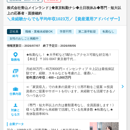
株式会社青山メインランド | ◆東京転勤ナシ◆土日祝休み◆専門・短大以
上の応募者・面接確約
＼未経験からでも平均年収1023万／【資産運用アドバイザー】
正社員
職種・業種未経験OK
学歴不問
第二新卒歓迎
転勤なし
女性のおしごと掲載中
情報更新日：2026/07/07 終了予定日：2026/08/06
★転勤なし！ ★大手町など5駅からアクセス可能な好立地！
【本社】 〒101-0047 東京都千代…
勤務地
月給30万円～45万8000円＋インセンティブ ※上記は最低保証
額です。経験、スキルなどを考慮の上、優遇い…
給与
初年度の年収：
400～2,000万円
≪「家賃収入」での未来の資産づくり用不動をご提案 ≫投資
資産のご提案やサポートを行います。未経験でも活躍できるノ
仕事内容
ウハウあり◎
《専門・短大卒以上の方は書類選考なし、全員面接します！》
様々な業界から未経験で活躍している先輩多数 ★転勤なし★
対象と
有休取得率80％
なる方
企業データ