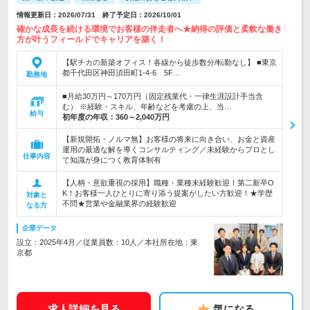
情報更新日：2026/07/31 終了予定日：2026/10/01
確かな成長を続ける環境でお客様の伴走者へ★納得の評価と柔軟な働き
方が叶うフィールドでキャリアを築く！
【駅チカの新築オフィス！各線から徒歩数分/転勤なし】 ■東京
都千代田区神田須田町1-4-6 5F…
勤務地
■月給30万円～170万円（固定残業代・一律生涯設計手当含
む） ※経験・スキル、年齢などを考慮の上、当…
給与
初年度の年収：
360～2,040万円
【新規開拓・ノルマ無】お客様の将来に向き合い、お金と資産
運用の最適な解を導くコンサルティング／未経験からプロとし
仕事内容
て知識が身につく教育体制有
【人柄・意欲重視の採用】職種・業種未経験歓迎！第二新卒O
K！お客様一人ひとりに寄り添う提案がしたい方歓迎！★学歴
対象と
不問★営業や金融業界の経験歓迎
なる方
企業データ
設立：2025年4月／従業員数：10人／本社所在地：東
京都
求人詳細を見る
気になる