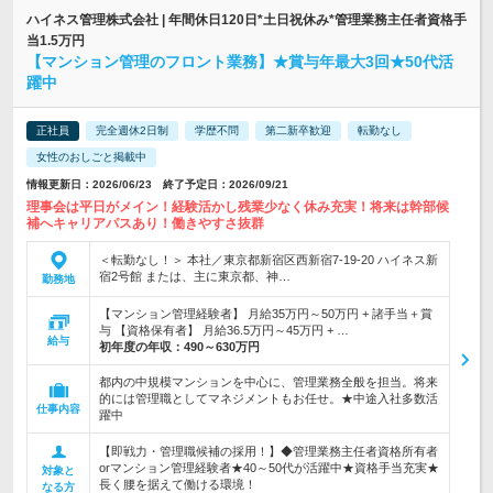
ハイネス管理株式会社 | 年間休日120日*土日祝休み*管理業務主任者資格手
当1.5万円
【マンション管理のフロント業務】★賞与年最大3回★50代活
躍中
正社員
完全週休2日制
学歴不問
第二新卒歓迎
転勤なし
女性のおしごと掲載中
情報更新日：2026/06/23 終了予定日：2026/09/21
理事会は平日がメイン！経験活かし残業少なく休み充実！将来は幹部候
補へキャリアパスあり！働きやすさ抜群
＜転勤なし！＞ 本社／東京都新宿区西新宿7-19-20 ハイネス新
宿2号館 または、主に東京都、神…
勤務地
【マンション管理経験者】 月給35万円～50万円 + 諸手当＋賞
与 【資格保有者】 月給36.5万円～45万円 + …
給与
初年度の年収：
490～630万円
都内の中規模マンションを中心に、管理業務全般を担当。将来
的には管理職としてマネジメントもお任せ。★中途入社多数活
仕事内容
躍中
【即戦力・管理職候補の採用！】◆管理業務主任者資格所有者
orマンション管理経験者★40～50代が活躍中★資格手当充実★
対象と
長く腰を据えて働ける環境！
なる方