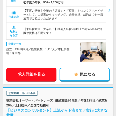
給与
初年度の年収：
500～1,200万円
【手厚い研修】企業の「譲渡」と「買収」をつなぐアドバイザ
ーとして、ご提案からマッチング、条件交渉、成約までを一気
仕事内容
通貫でご担当いただきます
【未経験歓迎・大卒以上】社会人経験2年以上の方★M&Aの知
対象と
識や資格は不問です！
なる方
企業データ
設立：1991年4月／従業員数：1,118人／本社所在
地：東京都
求人詳細を見る
気になる
志望動機・自己PR不要
株式会社オーツー・パートナーズ | 継続支援90％超／年休125日／残業月
20h／土日祝休／全国で勤務可
【ビジネスコンサルタント】上流から下流まで／実行に大きな
裁量