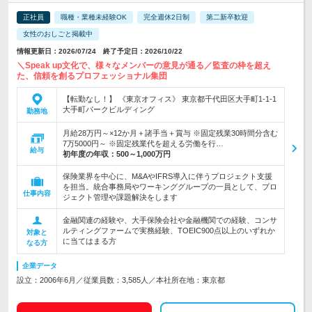
正社員
職種・業種未経験OK
完全週休2日制
第二新卒歓迎
女性のおしごと掲載中
情報更新日：2026/07/24 終了予定日：2026/10/22
＼Speak up文化で、様々なメンバーの意見が通る／監査の枠を超え
た、信頼を創るプロフェッショナル集団
【転勤なし！】 《東京オフィス》 東京都千代田区大手町1-1-1
大手町パークビルディング
勤務地
月給28万円～×12か月＋諸手当＋賞与 ※固定残業30時間分含む
7万5000円～ ※固定残業代を超える労働を行…
給与
初年度の年収：
500～1,000万円
保険業界を中心に、M&AやIFRS導入に伴うプロジェクト支援
を担当。統合事務局やワーキンググループの一員として、プロ
仕事内容
ジェクト管理や課題解決をします
金融関連の経験や、大手保険会社や金融機関での経験、コンサ
ルティングファームで実務経験、TOEIC900点以上のいずれか
対象と
に当てはまる方
なる方
企業データ
設立：2006年6月／従業員数：3,585人／本社所在地：東京都