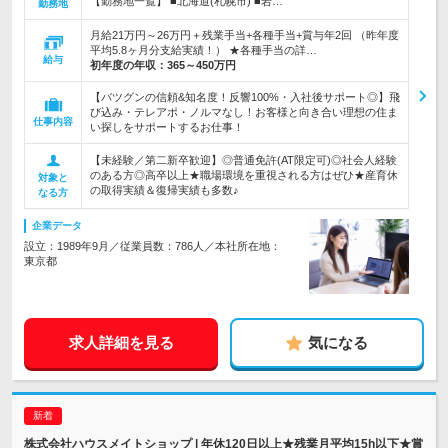
【勤務地一覧】 ■北海道(札幌市) ■岩…
勤務地
月給21万円～26万円＋残業手当+各種手当+賞与年2回 （昨年度
平均5.8ヶ月分支給実績！） ★各種手当の詳…
給与
初年度の年収：
365～450万円
【バツグンの信頼&知名度！反響100%・入社後サポート◎】飛
び込み・テレアポ・ノルマなし！お客様と向き合い理想の住ま
仕事内容
い探しをサポートするお仕事！
【未経験／第二新卒歓迎】◎普通免許(AT限定可)◎社会人経験
のある方◎高卒以上★職場環境を重視される方はぜひ★産育休
対象と
の取得実績＆復帰実績も多数♪
なる方
企業データ
設立：1989年9月／従業員数：786人／本社所在地：
東京都
求人詳細を見る
気になる
株式会社ハウスメイトショップ | 年休120日以上★残業月平均15h以下★賞