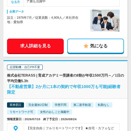
ア層も活躍中
なる方
企業データ
設立：1976年7月／従業員数：4,909人／本社所在
地：愛知県
求人詳細を見る
気になる
志望動機・自己PR不要
株式会社TERASS | 育成アカデミー受講者の8割が年収1500万円～／1日の
平均労働5.3h
【不動産営業】2か月に1本の契約で年収1000万も可能|経験者
限定
業務委託
完全週休2日制
学歴不問
第二新卒歓迎
転勤なし
リモートワーク可
女性のおしごと掲載中
情報更新日：2026/07/10 終了予定日：2026/08/24
【完全自由｜フルリモートワークです】 ★自宅・カフェなど