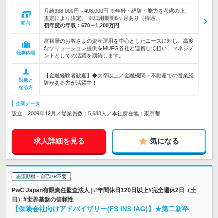
月給338,000円～498,000円 ※年齢・経験・能力を考慮の上、
規定により決定。 ※試用期間6ヶ月あり（待遇…
給与
初年度の年収：
670～1,200万円
富裕層のお客さまの資産運用を中心としたニーズに対し、高度
なソリューション提供をMUFG各社と連携して担い、マネジメ
仕事内容
ントとしての活躍を期待します。
【金融経験者歓迎】◆大卒以上／金融機関・不動産での営業経
対象と
験がある方が活躍中！
なる方
企業データ
設立：2009年12月／従業員数：5,688人／本社所在地：東京都
求人詳細を見る
気になる
志望動機・自己PR不要
PwC Japan有限責任監査法人 | #年間休日120日以上#完全週休2日（土
日）#世界基盤の信頼性
【保険会社向けアドバイザリー(FS INS IAG)】★第二新卒