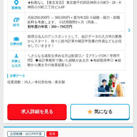
★転勤なし 【東京支店】 東京都千代田区神田小川町3－26－8
神田小川町三丁目ビル6F
勤務地
月給250,000円 ～ 360,000円＋賞与年2回 ※経験・能力・前職
給料を考慮します。 ※試用期間3ヶ月（同条…
給与
初年度の年収：
350～700万円
税理士法人のアシスタントとして、会計データの入力等の業務
からスタート。徐々に給与計算や確定申告書の作成などもお任
仕事内容
せしていきます！
＼さらなる成長を求める方は歓迎◎／【ブランクOK！学歴不
問】 ◆会計事務所で働いた経験がある方 ★有給取得率◎ ★経
対象と
験から働き方の改善提案も◎
なる方
企業データ
従業員数：15人／本社所在地：東京都
求人詳細を見る
気になる
志望動機・自己PR不要