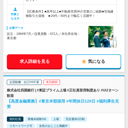
【応募条件】■高卒以上■不動産売買仲介営業のご経験■宅地建
対象と
物取引士資格 ★20代～50代まで幅広く活躍中！
なる方
企業データ
設立：1984年7月／従業員数：672人／本社所在地：
東京都
求人詳細を見る
気になる
志望動機・自己PR不要
本日締切
株式会社四国銀行 | #東証プライム上場 #正社員登用制度あり #UIJターン
歓迎
【高度金融業務】#東京本部採用 #年間休日120日 #福利厚生充
実
契約社員
業種未経験OK
上場
完全週休2日制
リモートワーク可
女性のおしごと掲載中