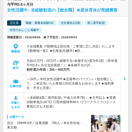
与平均5.8ヶ月分
女性活躍中♪ 未経験歓迎の【総合職】★産休育休が実績豊富
正社員
職種・業種未経験OK
完全週休2日制
第二新卒歓迎
女性のおしごと掲載中
情報更新日：2026/08/06 終了予定日：2026/09/03
※全国募集 ※勤務地は居住地・ご希望に応じ決定いたします
【勤務地一覧】 ■北海道(札幌市) ■岩…
勤務地
月給21万円～26万円＋残業手当+各種手当+賞与年2回 （昨年度
平均5.8ヶ月分支給実績！） ★各種手当の詳…
給与
初年度の年収：
365～450万円
＜20代～30代女性活躍中★定着率のバツグン♪＞総合職とし
て、ご来店頂いたお客様の対応全般をお任せします★福利厚
仕事内容
生・手当も充実♪
＜未経験&第二新卒歓迎♪ 中途入社率7割＞ ★大卒以上 ★普通
自動車免許(AT可) ◎育休復帰率88％ ◎ワークライフバランス
対象と
重視の方も大歓迎♪
なる方
企業データ
設立：1989年9月／従業員数：786人／本社所在地：
東京都