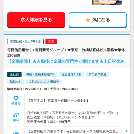
求人詳細を見る
気になる
志望動機・自己PR不要
毎日信用組合 | ＜毎日新聞グループ＞★東京・竹橋駅直結ビル勤務★年休
120日超
【金融事務】★入職後に金融の専門性が磨けます★土日祝休み
正社員
職種・業種未経験OK
完全週休2日制
第二新卒歓迎
転勤なし
女性のおしごと掲載中
情報更新日：2026/07/31 終了予定日：2026/10/29
【東京支店】 東京都千代田区一ツ橋1-1-1
勤務地
月給198,900円（高卒新卒の場合）より+賞与年2回 ※上記には
固定残業代7時間分（11,300円～）を含みます…
給与
初年度の年収：
360～450万円
【反響対応型の業務です】毎日新聞グループの役職員を対象と