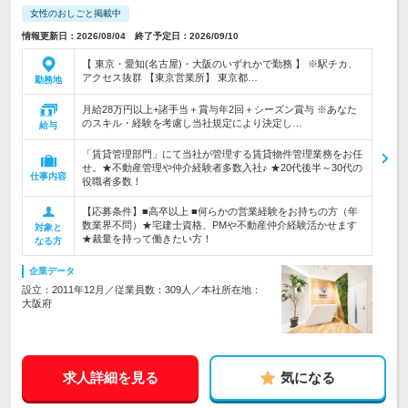
女性のおしごと掲載中
情報更新日：2026/08/04 終了予定日：2026/09/10
【 東京・愛知(名古屋)・大阪のいずれかで勤務 】 ※駅チカ、
アクセス抜群 【東京営業所】 東京都…
勤務地
月給28万円以上+諸手当＋賞与年2回＋シーズン賞与 ※あなた
のスキル・経験を考慮し当社規定により決定し…
給与
「賃貸管理部門」にて当社が管理する賃貸物件管理業務をお任
せ。★不動産管理や仲介経験者多数入社♪ ★20代後半～30代の
仕事内容
役職者多数！
【応募条件】■高卒以上 ■何らかの営業経験をお持ちの方（年
数業界不問）★宅建士資格、PMや不動産仲介経験活かせます
対象と
★裁量を持って働きたい方！
なる方
企業データ
設立：2011年12月／従業員数：309人／本社所在地：
大阪府
求人詳細を見る
気になる