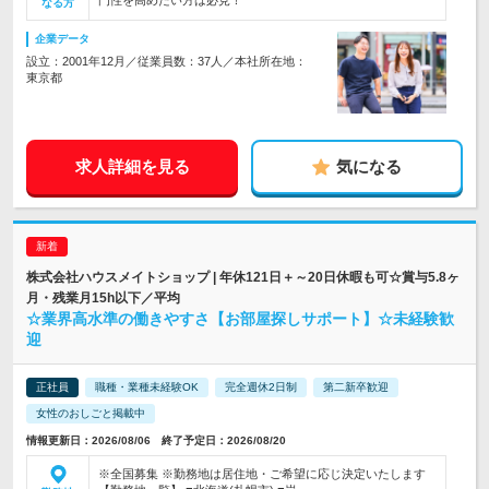
門性を高めたい方は必見！
なる方
企業データ
設立：2001年12月／従業員数：37人／本社所在地：
東京都
求人詳細を見る
気になる
株式会社ハウスメイトショップ | 年休121日＋～20日休暇も可☆賞与5.8ヶ
月・残業月15h以下／平均
☆業界高水準の働きやすさ【お部屋探しサポート】☆未経験歓
迎
正社員
職種・業種未経験OK
完全週休2日制
第二新卒歓迎
女性のおしごと掲載中
情報更新日：2026/08/06 終了予定日：2026/08/20
※全国募集 ※勤務地は居住地・ご希望に応じ決定いたします