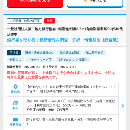
志望動機・自己PR不要
一般社団法人第二地方銀行協会 | 転勤無/残業6.5ｈ/有給取得率高/30代40代
活躍中
銀行界を取り巻く最新情報を調査・分析・情報発信【総合職】
正社員
職種・業種未経験OK
完全週休2日制
第二新卒歓迎
転勤なし
リモートワーク可
女性のおしごと掲載中
情報更新日：2026/07/31 終了予定日：2026/10/01
職員の定着率が高く、中途採用を行う機会は多くありません。今回は、
将来を見据えた貴重な募集です。
【転勤なし！】 東京都千代田区三番町5番地（自社ビル） 〈ア
クセス〉 地下鉄半蔵門線「半蔵門駅」徒…
勤務地
月給300,000円 ～ 470,000円 ※試用期間６か月（待遇に変更な
し） 【初年度想定年収】 500万円 ～ 760万円
給与
初年度の年収：
500～760万円
銀行を取り巻く最新の情報を収集・分析・情報発信が中心で
す。
仕事内容