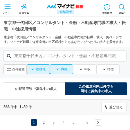
首都圏版
メニュー
会員登録
閲覧履歴
検索
東京都千代田区／コンサルタント・金融・不動産専門職の求人・転
職・中途採用情報
東京都千代田区／コンサルタント・金融・不動産専門職の転職・求人一覧ページで
す。マイナビ転職では東京都の市区町村からもあなたにぴったりの求人を探せます。
東京都千代田区／コンサルタント・金融・不動産専門職
勤務地
職種
年収
特徴
条件変更
この都道府県
以外でも
この都道府県
で募集中の求人
同時に募集中の求人
366
1
50
件中
-
件
並び替え
1
2
3
4
5
8
…