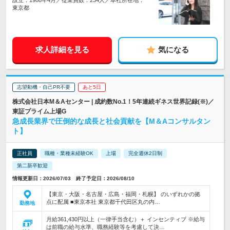
設立：1988年4月／従業員数：234人／本社所在地：
東京都
求人詳細を見る
気になる
志望動機・自己PR不要
あと5日
株式会社日本M＆Aセンター | 成約数No.1！5年連続ギネス世界記録(※)／
東証プライム上場G
急成長業界で圧倒的な成長と社会貢献を【M＆Aコンサルタン
ト】
正社員
職種・業種未経験OK
上場
完全週休2日制
第二新卒歓迎
情報更新日：2026/07/03 終了予定日：2026/08/10
【東京・大阪・名古屋・広島・福岡・札幌】 のいずれかの拠
点に配属 ■東京本社 東京都千代田区丸の内…
勤務地
月給361,430円以上（一律手当含む）＋ インセンティブ ※給与
は前職の給与水準、職務経験等を考慮して決…