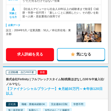
う"ただ売るだけではない"営業
【社会人デビューから社会人10年以上の経験者まで歓迎】◎経
歴・学歴一切不問！「新しいことに挑戦したい」その想いを歓
対象と
迎⇒人柄・意欲重視の採用です
なる方
企業データ
設立：2004年5月／従業員数：50人／本社所在地：東
京都
求人詳細を見る
気になる
志望動機・自己PR不要
株式会社Finfinity | フルフレックスタイム制/残業ほぼなし/100％中途入社/
ノルマなし
【ファイナンシャルプランナー】★月給30万円～★年休120日
以上
正社員
職種・業種未経験OK
完全週休2日制
学歴不問
第二新卒歓迎
転勤なし
女性のおしごと掲載中