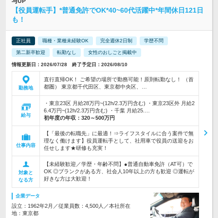
与UP
【役員運転手】*普通免許でOK*40~60代活躍中*年間休日121日
も！
正社員
職種・業種未経験OK
完全週休2日制
学歴不問
第二新卒歓迎
転勤なし
女性のおしごと掲載中
情報更新日：2026/07/28 終了予定日：2026/08/10
直行直帰OK！ ご希望の場所で勤務可能！原則転勤なし！ （首
都圏） 東京都千代田区、東京都中央区、…
勤務地
・東京23区 月給28万円~(12h/2.3万円含む) ・東京23区外 月給2
6.4万円~(12h/2.3万円含む) ・千葉 月給25.…
給与
初年度の年収：
320～500万円
【「最後の転職先」に最適！⇒ライフスタイルに合う案件で無
理なく働けます】役員運転手として、社用車で役員の送迎をお
仕事内容
任せします★研修も充実！
【未経験歓迎／学歴・年齢不問】●普通自動車免許（AT可）で
OK ◎ブランクがある方、社会人10年以上の方も歓迎 ◎運転が
対象と
好きな方は大歓迎！
なる方
企業データ
設立：1962年2月／従業員数：4,500人／本社所在
地：東京都