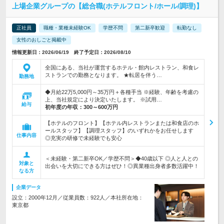
上場企業グループの【総合職(ホテルフロント/ホール/調理)】
正社員
職種・業種未経験OK
学歴不問
第二新卒歓迎
転勤なし
女性のおしごと掲載中
情報更新日：2026/06/19 終了予定日：2026/08/10
全国にある、当社が運営するホテル・館内レストラン、和食レ
ストランでの勤務となります。 ★転居を伴う…
勤務地
◆月給22万5,000円～35万円＋各種手当 ※経験、年齢を考慮の
上、当社規定により決定いたします。 ※試用…
給与
初年度の年収：
300～600万円
【ホテルのフロント】【ホテル内レストランまたは和食店のホ
ールスタッフ】【調理スタッフ】のいずれかをお任せします
仕事内容
◎充実の研修で未経験でも安心
＜未経験・第二新卒OK／学歴不問＞◆40歳以下 ◎人と人との
対象と
出会いを大切にできる方はぜひ！◎異業種出身者多数活躍中！
なる方
企業データ
設立：2000年12月／従業員数：922人／本社所在地：
東京都