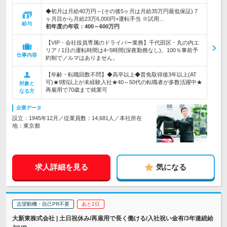
◆初月は月給40万円～(その後5ヶ月は月給35万円最低保証) 7
ヶ月目から月給23万6,000円+運転手当 ※試用…
給与
初年度の年収：
400～600万円
【VIP・会社役員専属のドライバー業務】千代田区・丸の内エ
リア / 1日の運転時間は4~5時間(深夜勤務なし)。100％事前予
仕事内容
約制でノルマはありません。
【年齢・転職回数不問】◆高卒以上◆普免取得後3年以上(AT
可)★9割以上が未経験入社★40～50代の転職者が多数活躍中★
対象と
再雇用で70歳まで就業可
なる方
企業データ
設立：1945年12月／従業員数：14,681人／本社所在
地：東京都
求人詳細を見る
気になる
志望動機・自己PR不要
あと2日
大新東株式会社 | 土日祝休み/再雇用で長く働ける/入社祝い金有/3年連続給