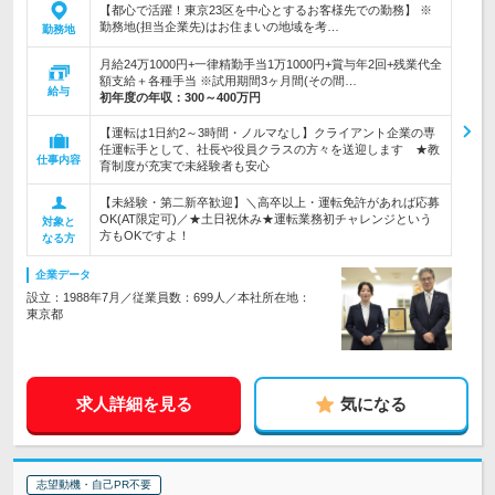
【都心で活躍！東京23区を中心とするお客様先での勤務】 ※
勤務地(担当企業先)はお住まいの地域を考…
勤務地
月給24万1000円+一律精勤手当1万1000円+賞与年2回+残業代全
額支給＋各種手当 ※試用期間3ヶ月間(その間…
給与
初年度の年収：
300～400万円
【運転は1日約2～3時間・ノルマなし】クライアント企業の専
任運転手として、社長や役員クラスの方々を送迎します ★教
仕事内容
育制度が充実で未経験者も安心
【未経験・第二新卒歓迎】＼高卒以上・運転免許があれば応募
OK(AT限定可)／★土日祝休み★運転業務初チャレンジという
対象と
方もOKですよ！
なる方
企業データ
設立：1988年7月／従業員数：699人／本社所在地：
東京都
求人詳細を見る
気になる
志望動機・自己PR不要