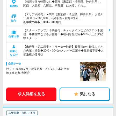
《転居を伴う転勤なし◆関東（東京都・埼玉県、神奈川県）、
関西（大阪府、兵庫県、京都府）にあるいずれ…
勤務地
【エリア別給与】 ■関東（東京都・埼玉県、神奈川県） 月給2
15,000円～300,000円＋諸手当＋賞与年3回 …
給与
初年度の年収：
300～500万円
【スタートアップ】予約受付、チェックインなどのフロント業
務、事務作業などをお任せ！◆福利厚生充実◆90%以上が未経
仕事内容
験スタート！
【未経験・第二新卒・フリーター歓迎】異業種から転職してき
た先輩も多数◆20代・30代のメンバー活躍中◆履歴書不要◆人
対象と
柄重視の選考◎
なる方
企業データ
設立：2020年7月／従業員数：2,717人／本社所在
地：東京都 大阪府
求人詳細を見る
気になる
志望動機・自己PR不要