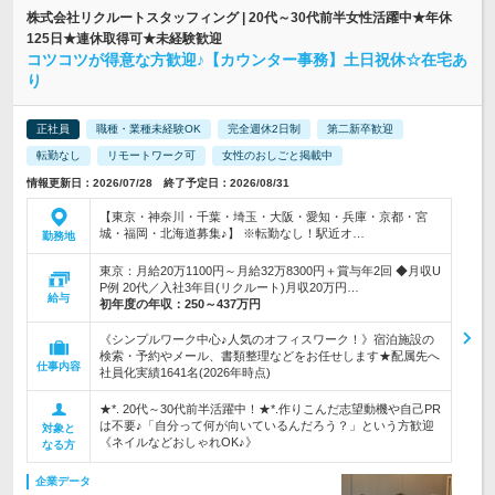
株式会社リクルートスタッフィング | 20代～30代前半女性活躍中★年休
125日★連休取得可★未経験歓迎
コツコツが得意な方歓迎♪【カウンター事務】土日祝休☆在宅あ
り
正社員
職種・業種未経験OK
完全週休2日制
第二新卒歓迎
転勤なし
リモートワーク可
女性のおしごと掲載中
情報更新日：2026/07/28 終了予定日：2026/08/31
【東京・神奈川・千葉・埼玉・大阪・愛知・兵庫・京都・宮
城・福岡・北海道募集♪】 ※転勤なし！駅近オ…
勤務地
東京：月給20万1100円～月給32万8300円＋賞与年2回 ◆月収U
P例 20代／入社3年目(リクルート)月収20万円…
給与
初年度の年収：
250～437万円
《シンプルワーク中心♪人気のオフィスワーク！》宿泊施設の
検索・予約やメール、書類整理などをお任せします★配属先へ
仕事内容
社員化実績1641名(2026年時点)
★*. 20代～30代前半活躍中！★*.作りこんだ志望動機や自己PR
は不要♪「自分って何が向いているんだろう？」という方歓迎
対象と
《ネイルなどおしゃれOK♪》
なる方
企業データ