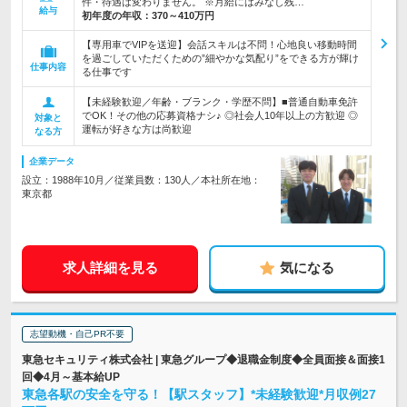
件・待遇は変わりません。 ※月給にはみなし残…
給与
初年度の年収：
370～410万円
【専用車でVIPを送迎】会話スキルは不問！心地良い移動時間
を過ごしていただくための”細やかな気配り”をできる方が輝け
仕事内容
る仕事です
【未経験歓迎／年齢・ブランク・学歴不問】■普通自動車免許
でOK！その他の応募資格ナシ♪ ◎社会人10年以上の方歓迎 ◎
対象と
運転が好きな方は尚歓迎
なる方
企業データ
設立：1988年10月／従業員数：130人／本社所在地：
東京都
求人詳細を見る
気になる
志望動機・自己PR不要
東急セキュリティ株式会社 | 東急グループ◆退職金制度◆全員面接＆面接1
回◆4月～基本給UP
東急各駅の安全を守る！【駅スタッフ】*未経験歓迎*月収例27