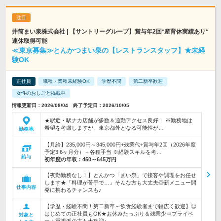
井筒まい泉株式会社 | 【サントリーグループ】賞与年2回*産育休実績あり*
連休取得可能
≪東京募集≫とんかつまい泉の【レストランスタッフ】★未経
験OK
正社員
職種・業種未経験OK
学歴不問
第二新卒歓迎
女性のおしごと掲載中
情報更新日：2026/08/04 終了予定日：2026/10/05
★駅近・駅ナカ店舗が多数＆通勤アクセス良好！ ※勤務地は
希望を考慮しますが、東京都外となる可能性が…
勤務地
【月給】235,000円～345,000円+残業代+賞与年2回（2026年度
予定3.6ヶ月分）＋各種手当 ※経験スキルを考…
給与
初年度の年収：
450～645万円
【夜勤勤務なし！】とんかつ「まい泉」で接客や調理をお任せ
します★「料理が苦手で…」そんな方も大丈夫◎新メニュー開
仕事内容
発に携わるチャンスも♪
【学歴・経験不問！第二新卒～飲食経験者まで幅広く歓迎】◎
はじめての正社員もOK★お休みたっぷり＆残業少⇒プライベ
対象と