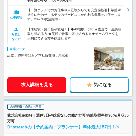
初年度の年収：
400～500万円
【一流ホテルでのお仕事⇒未経験からでも安定感抜群】希望や
適性に合わせ、ホテルのサービスにかかわる業務をお任せしま
仕事内容
す。20～30代活躍中♪
【未経験・第二新卒歓迎！】◆40歳以下(※) ★素直で一生懸命
取り組める方 ★笑顔で仕事に取り組める方★チームワークを
対象と
大切にできる方を歓迎します
なる方
企業データ
設立：1994年11月／本社所在地：東京都
求人詳細を見る
気になる
志望動機・自己PR不要
株式会社nobitel | 週休3日や残業なしの働き方可/有給取得率約90％/月収35
万可
Dr.stretchの【予約案内・プランナー】年休最大157日！/○