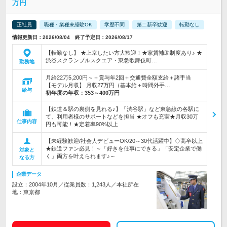
万円
正社員
職種・業種未経験OK
学歴不問
第二新卒歓迎
転勤なし
情報更新日：2026/08/04 終了予定日：2026/08/17
【転勤なし】 ★上京したい方大歓迎！★家賃補助制度あり♪ ★
渋谷スクランブルスクエア・東急歌舞伎町…
勤務地
月給22万5,200円～＋賞与年2回＋交通費全額支給＋諸手当
【モデル月収】 月収27万円（基本給＋時間外手…
給与
初年度の年収：
353～400万円
【鉄道＆駅の裏側を見れる♪】「渋谷駅」など東急線の各駅に
て、利用者様のサポートなどを担当 ★オフも充実★月収30万
仕事内容
円も可能！★定着率90%以上
【未経験歓迎/社会人デビューOK/20～30代活躍中】◇高卒以上
★鉄道ファン必見！～「好きを仕事にできる」「安定企業で働
対象と
く」両方を叶えられます♪～
なる方
企業データ
設立：2004年10月／従業員数：1,243人／本社所在
地：東京都