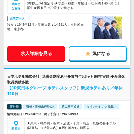
3年以上(AT限定可)★学歴・職歴・年齢は一切不問！40~50代活
対象と
躍中★再雇用で70歳まで働ける
なる方
企業データ
設立：1945年12月／従業員数：14,681人／本社所在
地：東京都
求人詳細を見る
気になる
日本ホテル株式会社 | 退職金制度あり◆賞与年5.6ヶ月(昨年実績)◆産育休
取得実績多数
【JR東日本グループ ホテルスタッフ】新規ホテルあり／年休
110日
正社員
職種・業種未経験OK
第二新卒歓迎
女性のおしごと掲載中
情報更新日：2026/07/30 終了予定日：2026/09/14
★東京・神奈川・栃木・茨城・千葉・埼玉・札幌の各ホテル
(駅直結～約5分以内) ★居住地から1時間以…
勤務地