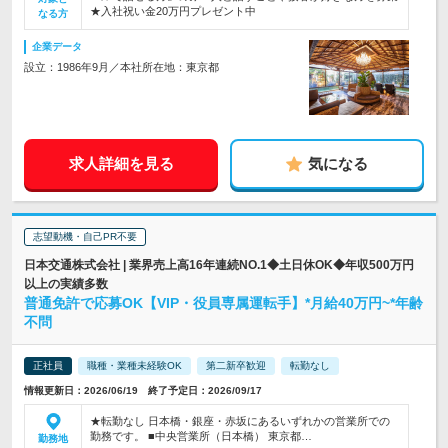
★入社祝い金20万円プレゼント中
なる方
企業データ
設立：1986年9月／本社所在地：東京都
求人詳細を見る
気になる
志望動機・自己PR不要
日本交通株式会社 | 業界売上高16年連続NO.1◆土日休OK◆年収500万円
以上の実績多数
普通免許で応募OK【VIP・役員専属運転手】*月給40万円~*年齢
不問
正社員
職種・業種未経験OK
第二新卒歓迎
転勤なし
情報更新日：2026/06/19 終了予定日：2026/09/17
★転勤なし 日本橋・銀座・赤坂にあるいずれかの営業所での
勤務です。 ■中央営業所（日本橋） 東京都…
勤務地