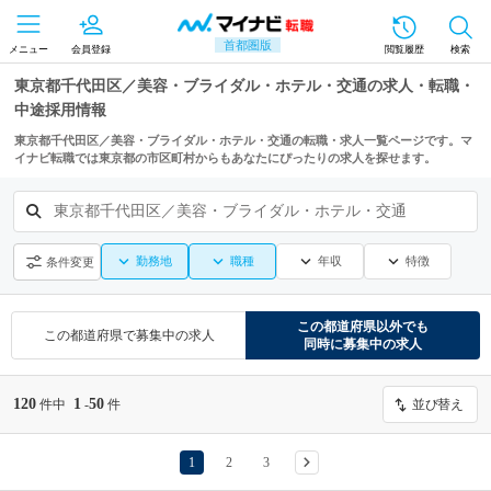
首都圏版
メニュー
会員登録
閲覧履歴
検索
東京都千代田区／美容・ブライダル・ホテル・交通の求人・転職・
中途採用情報
東京都千代田区／美容・ブライダル・ホテル・交通の転職・求人一覧ページです。マ
イナビ転職では東京都の市区町村からもあなたにぴったりの求人を探せます。
東京都千代田区／美容・ブライダル・ホテル・交通
勤務地
職種
年収
特徴
条件変更
この都道府県
以外でも
この都道府県
で募集中の求人
同時に募集中の求人
120
1
50
件中
-
件
並び替え
1
2
3