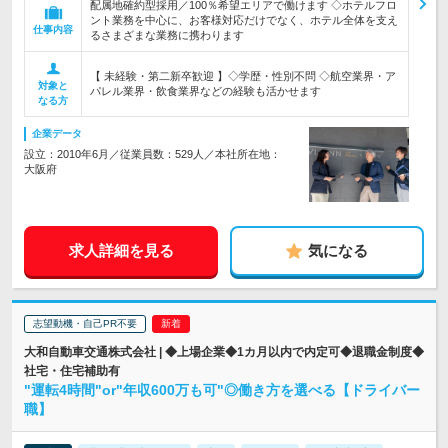
配属地確約型採用／100％希望エリアで働けます ◇ホテルフロ
ント業務を中心に、お客様対応だけでなく、ホテル全体を支え
仕事内容
るさまざまな業務に携わります
【 未経験・第二新卒歓迎 】◇学歴・性別不問 ◇航空業界・ア
対象と
パレル業界・飲食業界などの経験も活かせます
なる方
企業データ
設立：2010年6月／従業員数：529人／本社所在地：
大阪府
求人詳細を見る
気になる
志望動機・自己PR不要
大和自動車交通株式会社 | ◆上場企業◆1カ月以内で内定可◆退職金制度◆
社宅・住宅補助有
"運転4時間"or"年収600万も可"◎働き方を選べる【ドライバー
職】