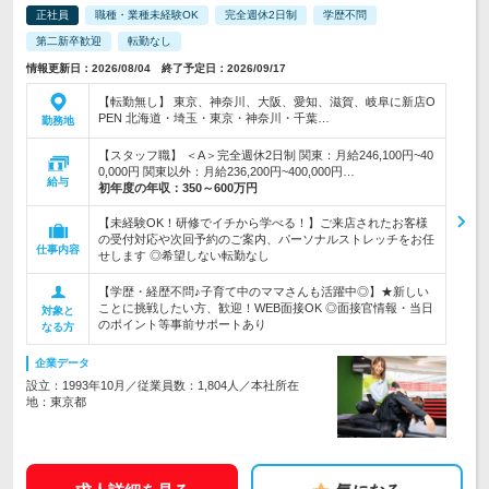
正社員
職種・業種未経験OK
完全週休2日制
学歴不問
第二新卒歓迎
転勤なし
情報更新日：2026/08/04 終了予定日：2026/09/17
【転勤無し】 東京、神奈川、大阪、愛知、滋賀、岐阜に新店O
PEN 北海道・埼玉・東京・神奈川・千葉…
勤務地
【スタッフ職】 ＜A＞完全週休2日制 関東：月給246,100円~40
0,000円 関東以外：月給236,200円~400,000円…
給与
初年度の年収：
350～600万円
【未経験OK！研修でイチから学べる！】ご来店されたお客様
の受付対応や次回予約のご案内、パーソナルストレッチをお任
仕事内容
せします ◎希望しない転勤なし
【学歴・経歴不問♪子育て中のママさんも活躍中◎】★新しい
ことに挑戦したい方、歓迎！WEB面接OK ◎面接官情報・当日
対象と
のポイント等事前サポートあり
なる方
企業データ
設立：1993年10月／従業員数：1,804人／本社所在
地：東京都