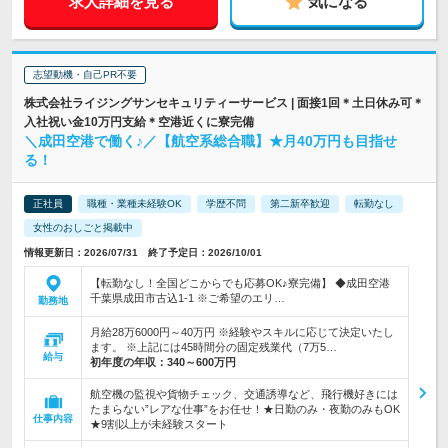
求人詳細を見る
気になる
志望動機・自己PR不要
株式会社ライジングサンセキュリティーサービス | 面接1回＊土日休み可＊
入社祝い金10万円支給＊空港近くに寮完備
＼成田空港で働く♪／【航空系総合職】★月40万円も目指せ
る！
正社員
職種・業種未経験OK
学歴不問
第二新卒歓迎
転勤なし
女性のおしごと掲載中
情報更新日：2026/07/31 終了予定日：2026/10/01
【転勤なし！全国どこからでも応募OK♪寮完備】 ◆成田空港
千葉県成田市古込1-1 ※ご希望のエリ…
勤務地
月給28万6000円～40万円 ※経験やスキルに応じて決定いたし
ます。 ※上記には45時間分の固定残業代（7万5…
給与
初年度の年収：
340～600万円
航空機の監視や貨物チェック、交通誘導など、飛行機好きには
たまらない”レアな仕事”をお任せ！★日勤のみ・夜勤のみもOK
仕事内容
★9割以上が未経験スタート