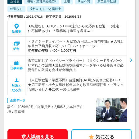
正社員
職種・業種未経験OK
上場
学歴不問
第二新卒歓迎
転勤なし
女性のおしごと掲載中
情報更新日：2026/07/16 終了予定日：2026/08/24
★転勤なし ★UIターンOK⇒遠方からの応募も歓迎！（社宅・
住宅補助あり） ＊勤務地は希望を考慮→…
勤務地
＜タクシードライバー＞ 月給35万円以上＋賞与年3回 ★入社1
年目の平均月収38万1,600円 ＜ハイヤードラ…
給与
初年度の年収：
400～1,000万円
希望に応じて《ハイヤードライバー》《タクシードライバー》
いずれかで活躍★運転技術や接遇マナーを学べる研修あり◎必
仕事内容
要免許の取得も会社が全額負担
《未経験歓迎／学歴不問》普通免許(AT可)があれば応募OK！
★第二新卒・社会人経験10年以上も歓迎◎転職回数・ブランク
対象と
も問いません◆20代～60代活躍中
なる方
企業データ
設立：1939年9月／従業員数：2,506人／本社所在
地：東京都
求人詳細を見る
気になる