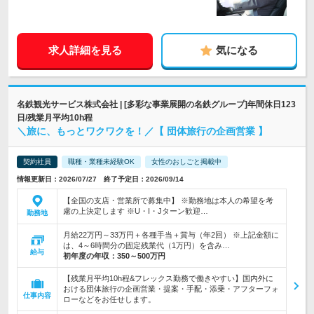
求人詳細を見る
気になる
名鉄観光サービス株式会社 | [多彩な事業展開の名鉄グループ]年間休日123
日/残業月平均10h程
＼旅に、もっとワクワクを！／【 団体旅行の企画営業 】
契約社員
職種・業種未経験OK
女性のおしごと掲載中
情報更新日：2026/07/27 終了予定日：2026/09/14
【全国の支店・営業所で募集中】 ※勤務地は本人の希望を考
慮の上決定します ※U・I・Jターン歓迎…
勤務地
月給22万円～33万円＋各種手当＋賞与（年2回） ※上記金額に
は、4～6時間分の固定残業代（1万円）を含み…
給与
初年度の年収：
350～500万円
【残業月平均10h程&フレックス勤務で働きやすい】国内外に
おける団体旅行の企画営業・提案・手配・添乗・アフターフォ
仕事内容
ローなどをお任せします。