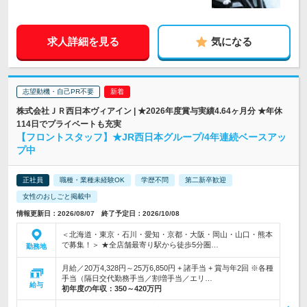
求人詳細を見る
気になる
志望動機・自己PR不要
株式会社ＪＲ西日本ヴィアイン | ★2026年度賞与実績4.64ヶ月分 ★年休
114日でプライベートも充実
【フロントスタッフ】★JR西日本グループ/4年連続ベースアッ
プ中
正社員
職種・業種未経験OK
学歴不問
第二新卒歓迎
女性のおしごと掲載中
情報更新日：2026/08/07 終了予定日：2026/10/08
＜北海道・東京・石川・愛知・京都・大阪・岡山・山口・熊本
で募集！＞ ★全店舗最寄り駅から徒歩5分圏…
勤務地
月給／20万4,328円～25万6,850円 + 諸手当 + 賞与年2回 ※各種
手当（隔日交代勤務手当／割増手当／エリ…
給与
初年度の年収：
350～420万円