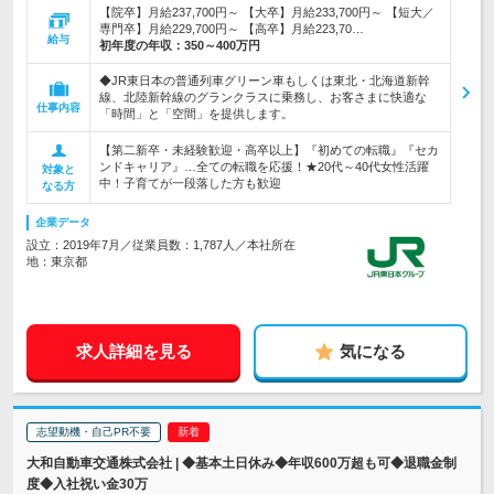
【院卒】月給237,700円～ 【大卒】月給233,700円～ 【短大／
専門卒】月給229,700円～ 【高卒】月給223,70…
給与
初年度の年収：
350～400万円
◆JR東日本の普通列車グリーン車もしくは東北・北海道新幹
線、北陸新幹線のグランクラスに乗務し、お客さまに快適な
仕事内容
「時間」と「空間」を提供します。
【第二新卒・未経験歓迎・高卒以上】『初めての転職』『セカ
ンドキャリア』…全ての転職を応援！★20代～40代女性活躍
対象と
中！子育てが一段落した方も歓迎
なる方
企業データ
設立：2019年7月／従業員数：1,787人／本社所在
地：東京都
求人詳細を見る
気になる
志望動機・自己PR不要
大和自動車交通株式会社 | ◆基本土日休み◆年収600万超も可◆退職金制
度◆入社祝い金30万