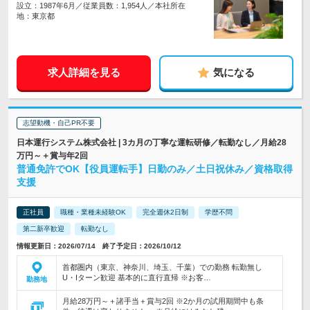
設立：1987年6月／従業員数：1,954人／本社所在
地：東京都
求人詳細を見る
気になる
志望動機・自己PR不要
日本運行システム株式会社 | 3カ月の丁寧な運転研修／転勤なし／月給28
万円～＋賞与年2回
普通免許でOK【役員運転手】日勤のみ／土日祝休み／資格取得
支援
正社員
職種・業種未経験OK
完全週休2日制
学歴不問
第二新卒歓迎
転勤なし
情報更新日：2026/07/14 終了予定日：2026/10/12
首都圏内（東京、神奈川、埼玉、千葉）での勤務 転勤無し
U・Iターン歓迎 基本的に直行直帰 ※お客…
勤務地
月給28万円～＋諸手当＋賞与2回 ※2か月の試用期間中も条