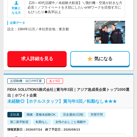
【20～40代活躍中／未経験大歓迎】＼飛行機・空港が好きな方
必見！／プライベートを大切にしたいorWワークを目指す方に
対象と
もぴったり◆高卒以上
なる方
企業データ
設立：1984年11月／本社所在地：東京都
求人詳細を見る
気になる
志望動機・自己PR不要
あと5日
FIDIA SOLUTIONS株式会社 | 賞与年3回｜アジア急成長企業トップ1000選
出｜ホワイト企業
未経験◎【ホテルスタッフ】賞与年3回／転勤なし★★★
正社員
職種・業種未経験OK
完全週休2日制
学歴不問
第二新卒歓迎
転勤なし
女性のおしごと掲載中
情報更新日：2026/07/24 終了予定日：2026/08/13