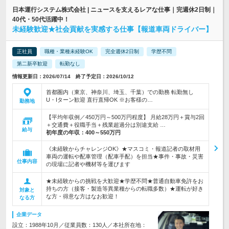
日本運行システム株式会社 | ニュースを支えるレアな仕事｜完週休2日制｜
40代・50代活躍中！
未経験歓迎★社会貢献を実感する仕事【報道車両ドライバー】
正社員
職種・業種未経験OK
完全週休2日制
学歴不問
第二新卒歓迎
転勤なし
情報更新日：2026/07/14 終了予定日：2026/10/12
首都圏内（東京、神奈川、埼玉、千葉）での勤務 転勤無し
U・Iターン歓迎 直行直帰OK ※お客様の…
勤務地
【平均年収例／450万円～500万円程度】 月給28万円＋賞与2回
＋交通費＋役職手当＋残業超過分は別途支給 …
給与
初年度の年収：
400～550万円
《未経験からチャレンジOK》★マスコミ・報道記者の取材用
車両の運転や配車管理（配車手配）を担当★事件・事故・災害
仕事内容
の現場に記者や機材等を運びます
★未経験からの挑戦を大歓迎★学歴不問★普通自動車免許をお
持ちの方（接客・製造等異業種からの転職多数）★運転が好き
対象と
な方・得意な方はなお歓迎！
なる方
企業データ
設立：1988年10月／従業員数：130人／本社所在地：