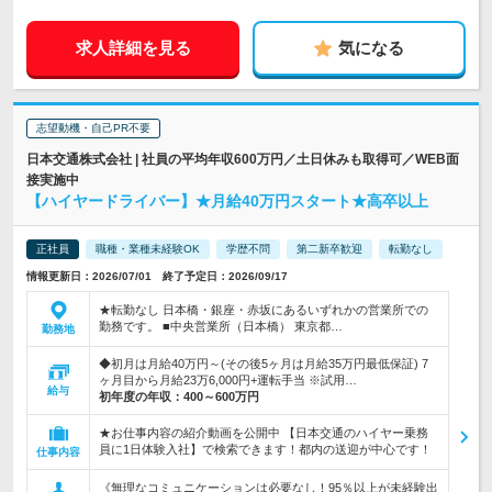
求人詳細を見る
気になる
志望動機・自己PR不要
日本交通株式会社 | 社員の平均年収600万円／土日休みも取得可／WEB面
接実施中
【ハイヤードライバー】★月給40万円スタート★高卒以上
正社員
職種・業種未経験OK
学歴不問
第二新卒歓迎
転勤なし
情報更新日：2026/07/01 終了予定日：2026/09/17
★転勤なし 日本橋・銀座・赤坂にあるいずれかの営業所での
勤務です。 ■中央営業所（日本橋） 東京都…
勤務地
◆初月は月給40万円～(その後5ヶ月は月給35万円最低保証) 7
ヶ月目から月給23万6,000円+運転手当 ※試用…
給与
初年度の年収：
400～600万円
★お仕事内容の紹介動画を公開中 【日本交通のハイヤー乗務
員に1日体験入社】で検索できます！都内の送迎が中心です！
仕事内容
《無理なコミュニケーションは必要なし！95％以上が未経験出