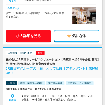
ート重視派の方も大歓迎♪
なる方
企業データ
設立：1965年11月／従業員数：1,246人／本社所在
地：東京都
求人詳細を見る
気になる
志望動機・自己PR不要
株式会社JR東日本サービスクリエーション | JR東日本100％子会社*賞与2
回*面接1回*年休120日*産育休実績多数
JR東日本グループの「顔」として活躍【アテンダント】未経験
OK！
正社員
職種・業種未経験OK
第二新卒歓迎
女性のおしごと掲載中
情報更新日：2026/07/10 終了予定日：2026/09/10
★東京・神奈川・埼玉・千葉・茨城・栃木・青森・岩手・石川
で募集！ ★社員寮・住宅手当補助あり（諸条…
勤務地