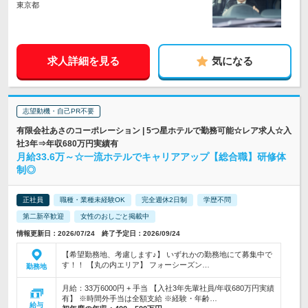
東京都
求人詳細を見る
気になる
志望動機・自己PR不要
有限会社あさのコーポレーション | 5つ星ホテルで勤務可能☆レア求人☆入
社3年⇒年収680万円実績有
月給33.6万～☆一流ホテルでキャリアアップ【総合職】研修体
制◎
正社員
職種・業種未経験OK
完全週休2日制
学歴不問
第二新卒歓迎
女性のおしごと掲載中
情報更新日：2026/07/24 終了予定日：2026/09/24
【希望勤務地、考慮します♪】 いずれかの勤務地にて募集中で
す！！ 【丸の内エリア】 フォーシーズン…
勤務地
月給：33万6000円 + 手当 【入社3年先輩社員/年収680万円実績
有】 ※時間外手当は全額支給 ※経験・年齢…
給与