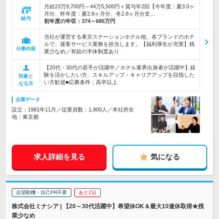
月給23万9,700円～44万5,500円＋賞与年2回【今年度：夏3.0ヶ
月分、昨年度：夏2.8ヶ月分、冬2.8ヶ月分支…
給与
初年度の年収：
374～685万円
当社が運営する東京ステーションホテル他、各ブランドのホテ
ルで、接客サービス業務を担当します。【福利厚生が充実】残
仕事内容
業少なめ／有給の半休制度あり
【20代・30代の若手が活躍中／ホテル業界出身者が活躍中】経
験を活かしたい方、スキルアップ・キャリアアップを目指した
対象と
い方歓迎■応募条件：高卒以上
なる方
企業データ
設立：1981年11月／従業員数：1,900人／本社所在
地：東京都
求人詳細を見る
気になる
志望動機・自己PR不要
あと2日
株式会社ミナシア | 【20～30代活躍中】希望休OK＆最大10連休取得★残
業少なめ