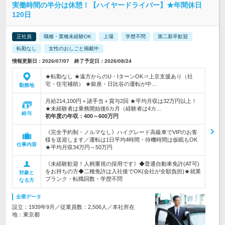
実働時間の半分は休憩！【ハイヤードライバー】★年間休日
120日
正社員
職種・業種未経験OK
上場
学歴不問
第二新卒歓迎
転勤なし
女性のおしごと掲載中
情報更新日：2026/07/07 終了予定日：2026/08/24
★転勤なし ★遠方からのU・IターンOK⇒上京支援あり（社
宅・住宅補助） ★銀座・日比谷の運転が中…
勤務地
月給214,100円＋諸手当＋賞与2回 ★平均月収は32万円以上！
★未経験者は乗務開始後6カ月（経験者は4カ…
給与
初年度の年収：
400～600万円
《完全予約制・ノルマなし》ハイグレード高級車でVIPのお客
様を送迎します／運転は1日平均4時間・待機時間は仮眠もOK
仕事内容
★平均月収34万円～50万円
《未経験歓迎！人柄重視の採用です》◆普通自動車免許(AT可)
をお持ちの方◆二種免許は入社後でOK(会社が全額負担)★就業
対象と
ブランク・転職回数・学歴不問
なる方
企業データ
設立：1939年9月／従業員数：2,506人／本社所在
地：東京都