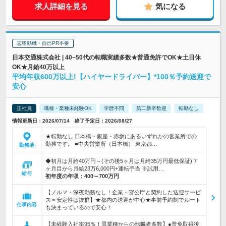
求人詳細を見る
気になる
志望動機・自己PR不要
日本交通株式会社 | 40~50代の転職実績多数★普通免許でOK★土日休
OK★月給40万以上
平均年収600万以上!【ハイヤードライバー】*100％予約送迎で
安心
正社員
職種・業種未経験OK
学歴不問
第二新卒歓迎
転勤なし
情報更新日：2026/07/14 終了予定日：2026/08/27
★転勤なし 日本橋・銀座・赤坂にあるいずれかの営業所での
勤務です。 ■中央営業所（日本橋） 東京都…
勤務地
◆初月は月給40万円～(その後5ヶ月は月給35万円最低保証) 7
ヶ月目から月給23万6,000円+運転手当 ※試用…
給与
初年度の年収：
400～700万円
【ノルマ・深夜勤務なし！企業・官公庁と契約した送迎サービ
ス＝安定性は抜群】★都内の送迎が中心★事前予約制でルート
仕事内容
も決まっているので安心！
【未経験入社率95％！異業種からの転職者多数】●普免取得後