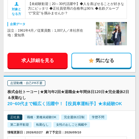
【未経験歓迎｜20～30代活躍中】◆人を喜ばせることが好きな
方にピッタリ ◆正社員登用の合格率は90％ ◆名鉄グループ
対象と
で”安定”を掴みませんか？
なる方
企業データ
設立：1961年4月／従業員数：1,007人／本社所在
地：愛知県
求人詳細を見る
気になる
志望動機・自己PR不要
株式会社トーコー | ★賞与年2回★退職金★年間休日120日★完全週休2日
＆夜勤なし
20~60代まで幅広く活躍中！【役員車運転手】★未経験OK
正社員
職種・業種未経験OK
完全週休2日制
学歴不問
第二新卒歓迎
転勤なし
女性のおしごと掲載中
情報更新日：2026/02/27 終了予定日：2026/09/10