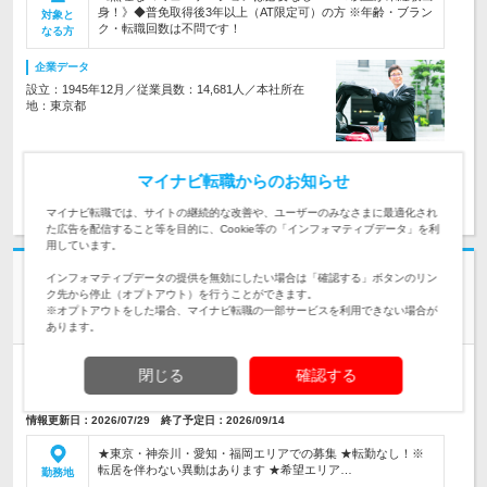
身！》◆普免取得後3年以上（AT限定可）の方 ※年齢・ブラン
対象と
ク・転職回数は不問です！
なる方
企業データ
設立：1945年12月／従業員数：14,681人／本社所在
地：東京都
マイナビ転職からのお知らせ
求人詳細を見る
気になる
マイナビ転職では、サイトの継続的な改善や、ユーザーのみなさまに最適化され
た広告を配信すること等を目的に、Cookie等の「インフォマティブデータ」を利
用しています。
株式会社ナインアワーズ | ＼東京・神奈川・愛知・福岡エリア募集！／＃
インフォマティブデータの提供を無効にしたい場合は「確認する」ボタンのリン
ク先から停止（オプトアウト）を行うことができます。
年間休日120日
※オプトアウトをした場合、マイナビ転職の一部サービスを利用できない場合が
カジュアルな接客が魅力♪SNSで話題の【ホテルスタッフ】
あります。
正社員
職種・業種未経験OK
学歴不問
第二新卒歓迎
転勤なし
閉じる
確認する
女性のおしごと掲載中
情報更新日：2026/07/29 終了予定日：2026/09/14
★東京・神奈川・愛知・福岡エリアでの募集 ★転勤なし！※
転居を伴わない異動はあります ★希望エリア…
勤務地