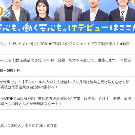
なし！通いやすい拠点に配属 ★7割以上のプロジェクトで在宅勤務導入！ ■勤務
円～80万円 (固定残業代含む) ※年齢・経験・能力を考慮して、優遇します。 ※固定
00～500万円
"が仕事です！【ITスクールへ入学】入社後1～3ヶ月間は給与を受け取りながら研
卒業後は大手企業や自治体の案件へ！
卒OK◆文系出身7割】”書類選考通過率90％” 営業、販売員、介護士、事務、清掃
先輩たちのほとんどが未経験スタート！
員数：1,330人／本社所在地：東京都