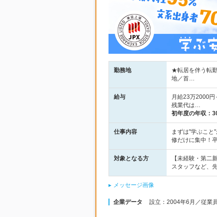
勤務地
★転居を伴う転勤
地／首…
給与
月給23万2000
残業代は…
初年度の年収：
3
仕事内容
まずは"学ぶこと
修だけに集中！
対象となる方
【未経験・第二新
スタッフなど、
メッセージ画像
企業データ
設立：2004年6月／従業