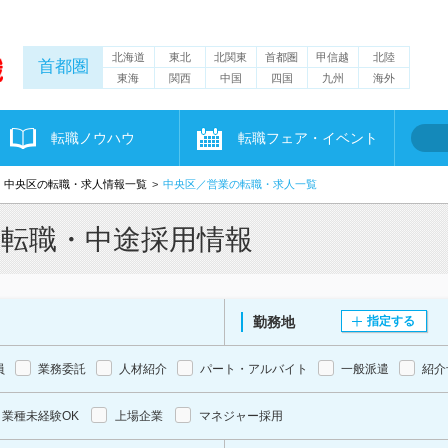
北海道
東北
北関東
首都圏
甲信越
北陸
首都圏
東海
関西
中国
四国
九州
海外
転職ノウハウ
転職フェア・イベント
中央区の転職・求人情報一覧
中央区／営業の転職・求人一覧
・転職・中途採用情報
勤務地
指定する
員
業務委託
人材紹介
パート・アルバイト
一般派遣
紹介
業種未経験OK
上場企業
マネジャー採用