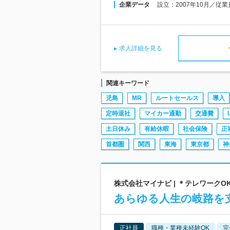
企業データ
設立：2007年10月／従業
求人詳細を見る
関連キーワード
児島
MR
ルートセールス
導入
定時退社
マイカー通勤
交通費
土日休み
有給休暇
社会保険
正
首都圏
関西
東海
東京都
神
株式会社マイナビ | ＊テレワークO
あらゆる人生の岐路を支
正社員
職種・業種未経験OK
完