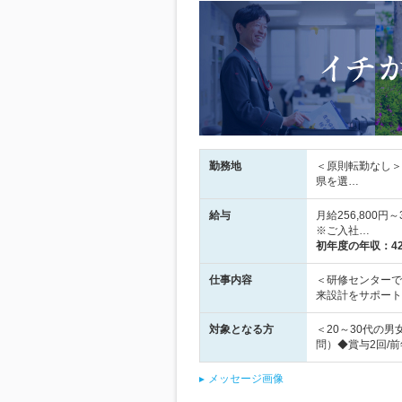
勤務地
＜原則転勤なし＞
県を選…
給与
月給256,800
※ご入社…
初年度の年収：
4
仕事内容
＜研修センターで
来設計をサポート
対象となる方
＜20～30代の
問）◆賞与2回/前
メッセージ画像