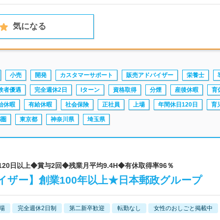
気になる
小売
開発
カスタマーサポート
販売アドバイザー
栄養士
験者優遇
完全週休2日
Iターン
資格取得
分煙
産後休暇
育
始休暇
有給休暇
社会保険
正社員
上場
年間休日120日
育
都圏
東京都
神奈川県
埼玉県
120日以上◆賞与2回◆残業月平均9.4H◆有休取得率96％
イザー】創業100年以上★日本郵政グループ
場
完全週休2日制
第二新卒歓迎
転勤なし
女性のおしごと掲載中