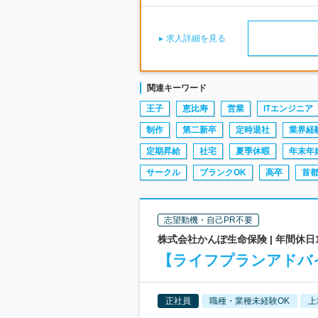
求人詳細を見る
関連キーワード
王子
恵比寿
営業
ITエンジニア
制作
第二新卒
定時退社
業界経
定期昇給
社宅
夏季休暇
年末年
サークル
ブランクOK
高卒
首
志望動機・自己PR不要
株式会社かんぽ生命保険 | 年間休日
【ライフプランアドバ
正社員
職種・業種未経験OK
上