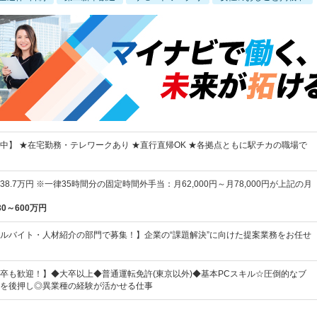
中】 ★在宅勤務・テレワークあり ★直行直帰OK ★各拠点ともに駅チカの職場で
38.7万円 ※一律35時間分の固定時間外手当：月62,000円～月78,000円が上記の月
30～600万円
ルバイト・人材紹介の部門で募集！】企業の“課題解決”に向けた提案業務をお任せ
卒も歓迎！】◆大卒以上◆普通運転免許(東京以外)◆基本PCスキル☆圧倒的なブ
を後押し◎異業種の経験が活かせる仕事