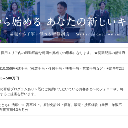
 採用エリア内の通勤可能な範囲の拠点での勤務になります。 ★初期配属の都道府
円～310,350円+諸手当（残業手当・住居手当・扶養手当・営業手当など）+賞与年2回
20～500万円
の育成プログラムあり＞既にご契約いただいているお客さまへのフォローや、将
するご提案を行います。
男女ともに活躍中＞ 高卒以上。原付免許以上保有。販売・接客経験（業界・年数不
年度実績4.3カ月分