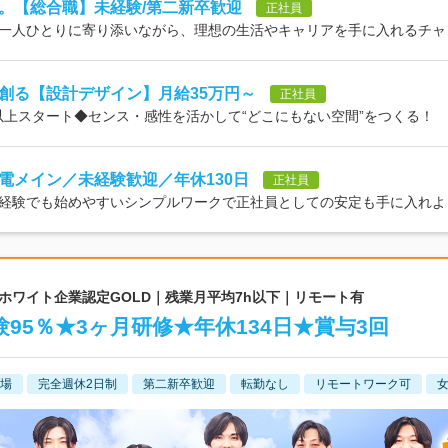
。【総合職】未経験/第二新卒歓迎
正社員
一人ひとりに寄り添いながら、理想の生活やキャリアを手に入れるチャ
創る【設計デザイン】月給35万円～
正社員
円以上スタート◆センス・感性を活かして“どこにもない空間”をつくる！
電メイン／未経験歓迎／年休130日
正社員
経験でも始めやすいシンプルワークで正社員としての安定も手に入れよ
｜ホワイト企業認定GOLD｜残業月平均7h以下｜リモート有
95％★3ヶ月研修★年休134日★賞与3回
場
完全週休2日制
第二新卒歓迎
転勤なし
リモートワーク可