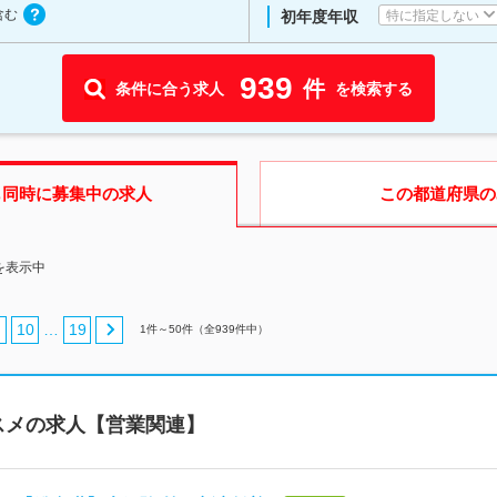
含む
特に指定しない
初年度年収
939
件
条件に合う求人
を検索する
も同時に募集中の求人
この都道府県
の
を表示中
10
19
…
1
件～
50
件（全
939
件中）
スメの求人【営業関連】