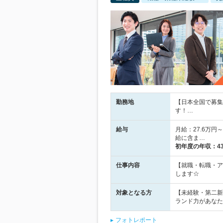
勤務地
【日本全国で募集
す！…
給与
月給：27.6万円～
給に含ま…
初年度の年収：
4
仕事内容
【就職・転職・ア
します☆
対象となる方
【未経験・第二新
ランド力があなた
フォトレポート