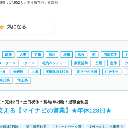
員数：17,952人／本社所在地：東京都
気になる
総務
人事
労務
採用
法務
広報
IR
内部監査
U・Iターン
Iターン
社内ベンチャー
家賃補助
分煙
産休
ガ
社員
未経験
上場
年間休日120日
育児中の社員
住居手当
奈川県
埼玉県
K＊完休2日＊土日祝休＊賞与(年2回)＊退職金制度
える【マイナビの営業】★年休128日★
全週休2日制
第二新卒歓迎
リモートワーク可
女性のおしごと掲載中