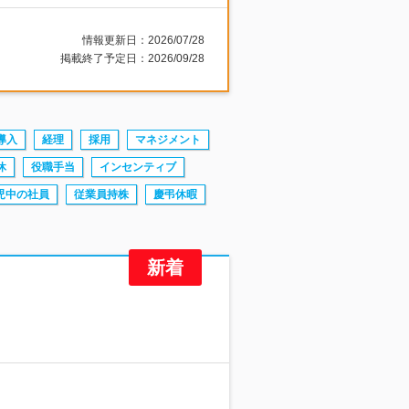
情報更新日：2026/07/28
掲載終了予定日：2026/09/28
導入
経理
採用
マネジメント
休
役職手当
インセンティブ
児中の社員
従業員持株
慶弔休暇