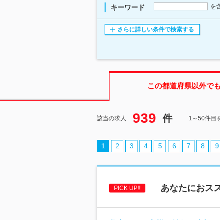
を
キーワード
さらに詳しい条件で検索する
この都道府県
以外で
939
件
該当の求人
1～50件目
1
2
3
4
5
6
7
8
9
あなたにおス
PICK UP!!