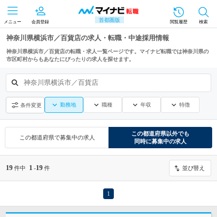
首都圏版
メニュー
会員登録
閲覧履歴
検索
神奈川県横浜市／百貨店の求人・転職・中途採用情報
神奈川県横浜市／百貨店の転職・求人一覧ページです。マイナビ転職では神奈川県の
市区町村からもあなたにぴったりの求人を探せます。
神奈川県横浜市／百貨店
勤務地
職種
年収
特徴
条件変更
この都道府県
以外でも
この都道府県
で募集中の求人
同時に募集中の求人
19
1
19
件中
-
件
並び替え
1