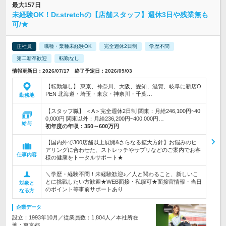
最大157日
未経験OK！Dr.stretchの【店舗スタッフ】週休3日や残業無も
可/★
正社員
職種・業種未経験OK
完全週休2日制
学歴不問
第二新卒歓迎
転勤なし
情報更新日：2026/07/17 終了予定日：2026/09/03
【転勤無し】 東京、神奈川、大阪、愛知、滋賀、岐阜に新店O
PEN 北海道・埼玉・東京・神奈川・千葉…
勤務地
【スタッフ職】 ＜A＞完全週休2日制 関東：月給246,100円~40
0,000円 関東以外：月給236,200円~400,000円…
給与
初年度の年収：
350～600万円
【国内外で300店舗以上展開&さらなる拡大方針】お悩みのヒ
アリングに合わせた、ストレッチやサプリなどのご案内でお客
仕事内容
様の健康をトータルサポート★
＼学歴・経験不問！未経験歓迎♪／人と関わること、新しいこ
とに挑戦したい方歓迎★WEB面接・私服可★面接官情報・当日
対象と
のポイント等事前サポートあり
なる方
企業データ
設立：1993年10月／従業員数：1,804人／本社所在
地：東京都