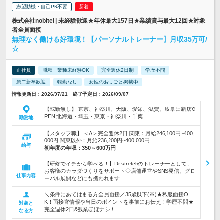
志望動機・自己PR不要
株式会社nobitel | 未経験歓迎★年休最大157日★業績賞与最大12回★対象
者全員面接
無理なく働ける好環境！【パーソナルトレーナー】月収35万可/
☆
正社員
職種・業種未経験OK
完全週休2日制
学歴不問
第二新卒歓迎
転勤なし
女性のおしごと掲載中
情報更新日：2026/07/21 終了予定日：2026/09/07
【転勤無し】 東京、神奈川、大阪、愛知、滋賀、岐阜に新店O
PEN 北海道・埼玉・東京・神奈川・千葉…
勤務地
【スタッフ職】 ＜A＞完全週休2日 関東：月給246,100円~400,
000円 関東以外：月給236,200円~400,000円 …
給与
初年度の年収：
350～600万円
【研修でイチから学べる！】Dr.stretchのトレーナーとして、
お客様のカラダづくりをサポート◇店舗運営やSNS発信、グロ
仕事内容
ーバル展開などにも携われます
＼条件にあてはまる方全員面接／35歳以下(※)★私服面接O
K！面接官情報や当日のポイントを事前にお伝え！学歴不問★
対象と
完全週休2日&残業ほぼナシ！
なる方