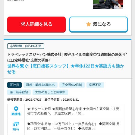
求人詳細を見る
気になる
志望動機・自己PR不要
トラベレックスジャパン株式会社 | 髪色ネイル自由度◎*1週間超の連休可*
ほぼ定時退社*充実の研修♪
世界を繋ぐ【窓口接客スタッフ】★年休122日★英語力も活か
せる
正社員
職種・業種未経験OK
完全週休2日制
学歴不問
第二新卒歓迎
女性のおしごと掲載中
情報更新日：2026/07/27 終了予定日：2026/08/31
★U/Iターン歓迎 ★配属は希望を考慮 ★全国の主要空港・主要
都市での勤務 ＼「東京23区内」「関…
勤務地
◆羽田空港 月給：28万円以上（一律手当含む） ◆関西空港 月
給：27万円以上（一律手当含む） ◆他空港 …
給与