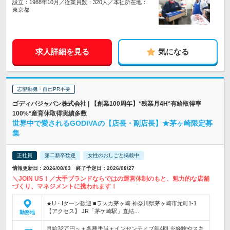
設立：1988年10月／従業員数：320人／本社所在地：
東京都
求人詳細を見る
気になる
志望動機・自己PR不要
ゴディバジャパン株式会社 | 【創業100周年】*残業月4H*有給取得率
100%*産育休取得実績多数
世界中で愛されるGODIVAの【店長・副店長】★茅ヶ崎限定募
集
正社員
第二新卒歓迎
女性のおしごと掲載中
情報更新日：2026/08/03 終了予定日：2026/08/27
＼JOIN US！／大手ブランドならではの運営体制のもと、魅力的な店舗
づくり、マネジメントに携われます！
★U・Iターン歓迎 ■ラスカ茅ヶ崎 神奈川県茅ヶ崎市元町1-1
【アクセス】 JR「茅ケ崎駅」直結…
勤務地
月給32万円～＋各種手当＋インセンティブ年4回 ※経験やスキ