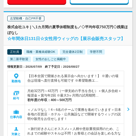
志望動機・自己PR不要
株式会社ユキ | ＼1カ月間の夏季休暇制度も／◇平均年収750万円◇残業ほ
ぼなし
☆年間休日131日☆女性用ウィッグの【展示会販売スタッフ】
正社員
職種・業種未経験OK
完全週休2日制
学歴不問
第二新卒歓迎
女性のおしごと掲載中
情報更新日：2026/07/09 終了予定日：2026/08/27
【日本全国で開催される展示会へ向かいます！】 ※通いの場
合は現場へ直行直帰も可能です ※希望勤務エ…
勤務地
月給32万円～43万円（一律支給の手当を含む）＋個人歩合給＋
報奨金＋賞与年2回 ※最大3ヶ月間の試用期間…
給与
初年度の年収：
400～500万円
＜ノルマなし！4～6名のチームで業務を進めていきます＞日本
各地の百貨店・ホテル・公共施設などで開催するウィッグの説
仕事内容
明や販売をお任せします！
＜旅行好きさんにオススメ♪＞人柄や意欲重視採用のため、こ
れまでの経験やスキルは不問！お客様との会話を楽しめる方な
対象と