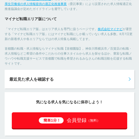
厚生労働省の求人情報提供の適正化推進事業
（委託事業）により設置された求人情報適正化
推進協議会が定めたガイドラインを遵守しています。
マイナビ転職エリア版について
「マイナビ転職エリア版」はエリア求人を専門に扱うページです。
株式会社マイナビ
が運営
する「マイナビ転職エリア版」にはマイナビ転職にしか載っていない求人も多数。8月7日更
新の新着求人や各エリアならではの求人特集も掲載してます。
首都圏の転職・求人情報ならマイナビ転職【首都圏版】。神奈川県横浜市／百貨店の転職・
求人情報などご希望の条件やこだわりの仕事スタイルから求人を探せるほか、豊富な転職ノ
ウハウや転職支援サービスで首都圏で転職を希望されるみなさんの転職活動を応援する転職
サイトです。
最近見た求人を確認する
気になる求人を気になるに保存しよう！
会員登録
簡単1分！
（無料）