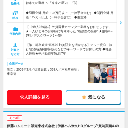
都市での勤務 ＼「東京23区内」「関…
勤務地
◆羽田空港 月給：28万円以上（一律手当含む） ◆関西空港 月
給：27万円以上（一律手当含む） ◆他空港 …
給与
【 中途入社9割♪】外貨両替カウンター業務をお任せします。
★一人ひとりのお客様に寄り添った “相談型の接客” ★接客6～
仕事内容
7割／デスクワーク3～4割
【第二新卒歓迎/高卒以上/英語力を活かせる】マッチ度◎…旅
行/空港/金融/接客/販売などのキーワードでお探しの方 ◆社会
対象と
人経験★平均勤続年数:約7年
なる方
企業データ
設立：2003年3月／従業員数：369人／本社所在地：
東京都
求人詳細を見る
気になる
あと3日
伊藤ハムミート販売東株式会社 | 伊藤ハム米久HDグループ*賞与実績4.49