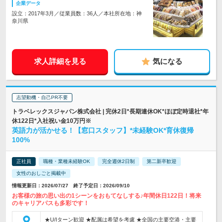
企業データ
設立：2017年3月／従業員数：36人／本社所在地：神
奈川県
求人詳細を見る
気になる
志望動機・自己PR不要
トラベレックスジャパン株式会社 | 完休2日*長期連休OK*ほぼ定時退社*年
休122日*入社祝い金10万円※
英語力が活かせる！【窓口スタッフ】*未経験OK*育休復帰
100%
正社員
職種・業種未経験OK
完全週休2日制
第二新卒歓迎
女性のおしごと掲載中
情報更新日：2026/07/27 終了予定日：2026/09/10
お客様の旅の思い出の1シーンをおもてなしする♪年間休日122日！将来
のキャリアパスも多彩です！
★U/Iターン歓迎 ★配属は希望を考慮 ★全国の主要空港・主要