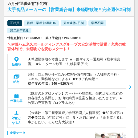
カ月分*退職金有*社宅有
大手食品メーカーの【営業総合職】未経験歓迎＊完全週休2日制
正社員
職種・業種未経験OK
完全週休2日制
学歴不問
第二新卒歓迎
情報更新日：2026/05/19 終了予定日：2026/08/10
＼伊藤ハム米久ホールディングスグループの安定基盤で活躍／充実の教
育体制で、未経験でも安心スタート！
★希望勤務地を考慮します ★一部マイカー通勤可（駐車場完
備） ★U・Iターン歓迎 ・札幌営業所 北…
勤務地
月給：21万990円～31万6420円+賞与年2回 （入社時の年齢・
スキル、勤務地などによる） ■エリア内転勤コ…
給与
初年度の年収：
340～520万円
【既存のお客様メイン】スーパーや精肉店、焼肉店など既存の
お客様先を訪問し、お肉の納品や提案を担当いただきます。★
仕事内容
独実の充実教育プログラムあり
【未経験・第二新卒歓迎／学歴不問／人柄重視】◆39歳以下の
方◆要普免（AT限定可）◎「食・お肉が好き」「食を支える仕
対象と
事がしたい」そんな方大歓迎！
なる方
企業データ