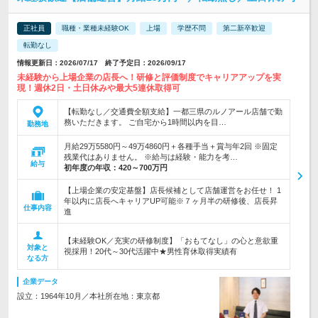
正社員
職種・業種未経験OK
上場
学歴不問
第二新卒歓迎
転勤なし
情報更新日：2026/07/17 終了予定日：2026/09/17
未経験から上場企業の店長へ！研修と評価制度でキャリアアップを実
現！週休2日・土日休みや最大5連休取得可
【転勤なし／交通費全額支給】一都三県のルノアール店舗で勤
務いただきます。 ご自宅から1時間以内を目…
勤務地
月給29万5580円～49万4860円＋各種手当＋賞与年2回 ※固定
残業代はありません。 ※給与は経験・能力を考…
給与
初年度の年収：
420～700万円
【上場企業の安定基盤】店長候補として店舗運営をお任せ！ 1
年以内に店長へキャリアUP可能※７ヶ月半の研修後、店長昇
仕事内容
進
【未経験OK／充実の研修制度】「おもてなし」の心と意欲重
対象と
視採用！20代～30代活躍中★男性育休取得実績有
なる方
企業データ
設立：1964年10月／本社所在地：東京都