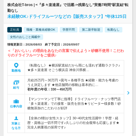
株式会社T-bros | <『多々楽達屋』で活躍♪>残業なし*実働7時間*駅直結*転
勤なし
未経験OK♪ドライフルーツなどの【販売スタッフ】*年休125日
正社員
職種・業種未経験OK
学歴不問
第二新卒歓迎
転勤なし
女性のおしごと掲載中
情報更新日：2026/08/03 終了予定日：2026/09/07
＜「おいしい」の理由をあなたの言葉で伝えよう＞砂糖不使用！こだわ
りのドライフルーツをご提供♪
《転勤なし》 ★横浜駅直結だから雨にも濡れず通勤ラクラク♪
★多々楽達屋 そごう横浜店 神奈川県横…
勤務地
月給25万円～30万円 +賞与＋各種手当 ★経験・能力を考慮の
うえ決定します ★他店舗間の移動は基本的に…
給与
初年度の年収：
330～450万円
【マンツーマンで丁寧に指導】ドライフルーツ・ナッツ専門店
「多々楽達屋」での接客・販売を担当★リピーター様多数！砂
仕事内容
糖無添加のこだわりが好評
【全体の8割が女性スタッフ】30~40代女性活躍中！学歴・経
歴・資格は一切不問です♪久しぶりの社会復帰も応援します★
対象と
完全人柄重視の採用です♪
なる方