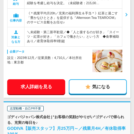
経験を考慮し給与を決定。（未経験者：215,00…
給与
《＊残業平均月20h／充実の福利厚生＆手当＊》紅茶と過ごす
「豊かなひととき」を提供する『Afternoon Tea TEAROOM』
仕事内容
のサービス全般をお任せ♪
＼未経験・第二新卒歓迎／◆「人と接するのが好き」「スイー
ツ・紅茶が好き」「カフェで働きたい」という方 ◆食事補助
対象と
あり／産育休取得率9割超
なる方
企業データ
設立：2023年12月／従業員数：4,710人／本社所在
地：東京都
求人詳細を見る
気になる
志望動機・自己PR不要
ゴディバジャパン株式会社 | *お客様の笑顔がやりがい*ゴディバで得られ
る、充実の毎日を♪
GODIVA【販売スタッフ】月25万円～／残業月4H／有休取得率