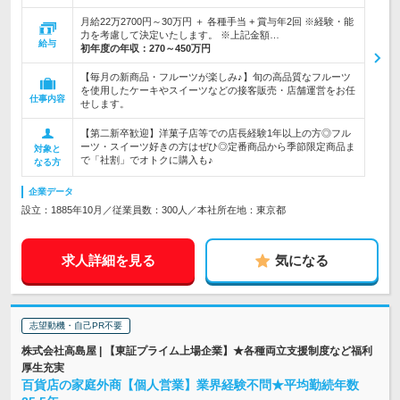
月給22万2700円～30万円 ＋ 各種手当 + 賞与年2回 ※経験・能
力を考慮して決定いたします。 ※上記金額…
給与
初年度の年収：
270～450万円
【毎月の新商品・フルーツが楽しみ♪】旬の高品質なフルーツ
を使用したケーキやスイーツなどの接客販売・店舗運営をお任
仕事内容
せします。
【第二新卒歓迎】洋菓子店等での店長経験1年以上の方◎フル
ーツ・スイーツ好きの方はぜひ◎定番商品から季節限定商品ま
対象と
で「社割」でオトクに購入も♪
なる方
企業データ
設立：1885年10月／従業員数：300人／本社所在地：東京都
求人詳細を見る
気になる
志望動機・自己PR不要
株式会社高島屋 | 【東証プライム上場企業】★各種両立支援制度など福利
厚生充実
百貨店の家庭外商【個人営業】業界経験不問★平均勤続年数