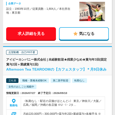
企業データ
設立：1993年10月／従業員数：1,804人／本社所在
地：東京都
求人詳細を見る
気になる
志望動機・自己PR不要
アイビーカンパニー株式会社 | 未経験歓迎★残業少なめ★賞与年3回(固定
賞与2回＋業績賞与1回)
Afternoon Tea TEAROOMの【カフェスタッフ】＊月9日休み
正社員
職種・業種未経験OK
第二新卒歓迎
転勤なし
女性のおしごと掲載中
情報更新日：2026/07/27 終了予定日：2026/09/10
《転勤なし・駅近の店舗がほとんど♪》 東京／神奈川／大阪／
広島／福岡／沖縄の各店舗 ※U・I・Jタ…
勤務地
月給220,000円～300,000円+賞与年2回+業績賞与+各種手当 ※