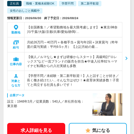
正社員
職種・業種未経験OK
学歴不問
第二新卒歓迎
女性のおしごと掲載中
情報更新日：2026/06/30 終了予定日：2026/08/24
【全国募集！／希望勤務地を最大限考慮します】 ★東京/神奈
川/千葉/大阪/京都/兵庫/愛知/静岡/…
勤務地
月給26万円～40万円＋各種手当＋賞与年2回＋決算賞与（昨年
度の賞与実績：平均9.5ヶ月） 【上記月給の最…
給与
【個人ノルマなし★まずは研修からスタート】高級時計"ロレ
ックス"など一流ブランドの販売を担当★中途入社率82％⇒マ
仕事内容
イナビ転職からの入社実績も多数
【学歴不問／未経験・第二新卒歓迎！】人と話すことが好き／
長く働き続けたい…そんな方はぜひ！★産育休実績多数！子育
対象と
てと両立する社員も多いです！
なる方
企業データ
設立：1948年3月／従業員数：540人／本社所在地：
東京都
求人詳細を見る
気になる