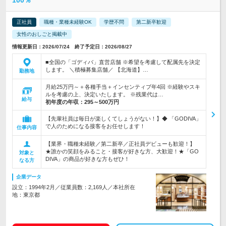
100％
正社員
職種・業種未経験OK
学歴不問
第二新卒歓迎
女性のおしごと掲載中
情報更新日：2026/07/24 終了予定日：2026/08/27
■全国の「ゴディバ」直営店舗 ※希望を考慮して配属先を決定
します。 ＼積極募集店舗／ 【北海道】…
勤務地
月給25万円～＋各種手当＋インセンティブ年4回 ※経験やスキ
ルを考慮の上、決定いたします。 ※残業代は…
給与
初年度の年収：
295～500万円
【先輩社員は毎日が楽しくてしょうがない！】◆ 「GODIVA」
で人のためになる接客をお任せします！
仕事内容
【業界・職種未経験／第二新卒／正社員デビューも歓迎！】
★誰かの笑顔をみること・接客が好きな方、大歓迎！★「GO
対象と
DIVA」の商品が好きな方もぜひ！
なる方
企業データ
設立：1994年2月／従業員数：2,169人／本社所在
地：東京都