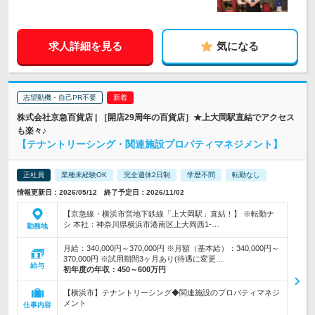
求人詳細を見る
気になる
志望動機・自己PR不要
株式会社京急百貨店 | ［開店29周年の百貨店］★上大岡駅直結でアクセス
も楽々♪
【テナントリーシング・関連施設プロパティマネジメント】
正社員
業種未経験OK
完全週休2日制
学歴不問
転勤なし
情報更新日：2026/05/12 終了予定日：2026/11/02
【京急線・横浜市営地下鉄線「上大岡駅」直結！】 ※転勤ナ
シ 本社：神奈川県横浜市港南区上大岡西1-…
勤務地
月給：340,000円～370,000円 ※月額（基本給）：340,000円～
370,000円 ※試用期間3ヶ月あり(待遇に変更…
給与
初年度の年収：
450～600万円
【横浜市】テナントリーシング◆関連施設のプロパティマネジ
メント
仕事内容