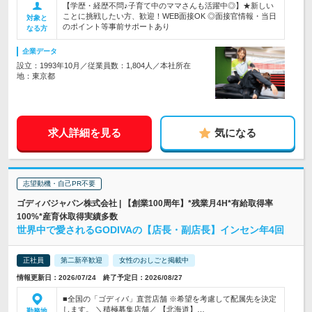
【学歴・経歴不問♪子育て中のママさんも活躍中◎】★新しい
ことに挑戦したい方、歓迎！WEB面接OK ◎面接官情報・当日
対象と
のポイント等事前サポートあり
なる方
企業データ
設立：1993年10月／従業員数：1,804人／本社所在
地：東京都
求人詳細を見る
気になる
志望動機・自己PR不要
ゴディバジャパン株式会社 | 【創業100周年】*残業月4H*有給取得率
100%*産育休取得実績多数
世界中で愛されるGODIVAの【店長・副店長】インセン年4回
正社員
第二新卒歓迎
女性のおしごと掲載中
情報更新日：2026/07/24 終了予定日：2026/08/27
■全国の「ゴディバ」直営店舗 ※希望を考慮して配属先を決定
します。 ＼積極募集店舗／ 【北海道】…
勤務地