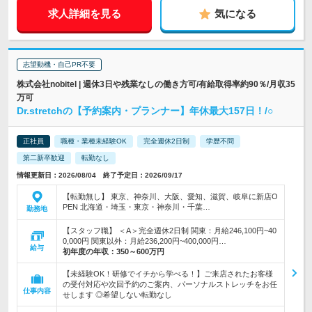
求人詳細を見る
気になる
志望動機・自己PR不要
株式会社nobitel | 週休3日や残業なしの働き方可/有給取得率約90％/月収35
万可
Dr.stretchの【予約案内・プランナー】年休最大157日！/○
正社員
職種・業種未経験OK
完全週休2日制
学歴不問
第二新卒歓迎
転勤なし
情報更新日：2026/08/04 終了予定日：2026/09/17
【転勤無し】 東京、神奈川、大阪、愛知、滋賀、岐阜に新店O
PEN 北海道・埼玉・東京・神奈川・千葉…
勤務地
【スタッフ職】 ＜A＞完全週休2日制 関東：月給246,100円~40
0,000円 関東以外：月給236,200円~400,000円…
給与
初年度の年収：
350～600万円
【未経験OK！研修でイチから学べる！】ご来店されたお客様
の受付対応や次回予約のご案内、パーソナルストレッチをお任
仕事内容
せします ◎希望しない転勤なし