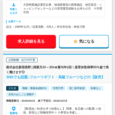
大型商業施設運営企業、地域密着型の商業施設、他百貨店・シ
ョッピングセンターなどの管理運営経験をお持ちの方 ※学歴
対象と
不問
なる方
企業データ
設立：1989年12月／従業員数：430人／本社所在地：神奈川県
求人詳細を見る
気になる
志望動機・自己PR不要
株式会社新宿高野 | 残業月20～30h★賞与年2回！産育休取得率95%超で長
く働けます◎
SNSでも話題♪フルーツギフト・高級フルーツなどの【販売】
正社員
職種・業種未経験OK
学歴不問
第二新卒歓迎
転勤なし
女性のおしごと掲載中
情報更新日：2026/04/21 終了予定日：2026/10/19
【駅直結／転居を伴う転勤なし】 関東、各店舗への配属 ☆池
袋、新宿など積極採用中☆ ※希望を考慮し…
勤務地