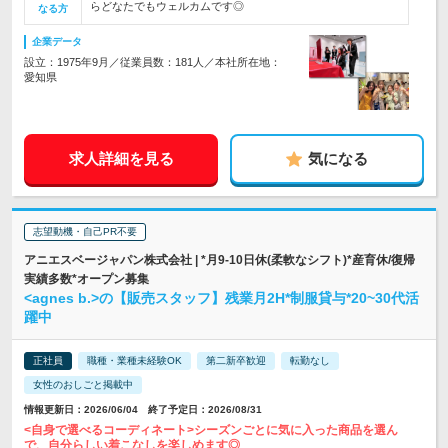
らどなたでもウェルカムです◎
なる方
企業データ
設立：1975年9月／従業員数：181人／本社所在地：
愛知県
求人詳細を見る
気になる
志望動機・自己PR不要
アニエスベージャパン株式会社 | *月9-10日休(柔軟なシフト)*産育休/復帰
実績多数*オープン募集
<agnes b.>の【販売スタッフ】残業月2H*制服貸与*20~30代活
躍中
正社員
職種・業種未経験OK
第二新卒歓迎
転勤なし
女性のおしごと掲載中
情報更新日：2026/06/04 終了予定日：2026/08/31
<自身で選べるコーディネート>シーズンごとに気に入った商品を選ん
で、自分らしい着こなしを楽しめます◎