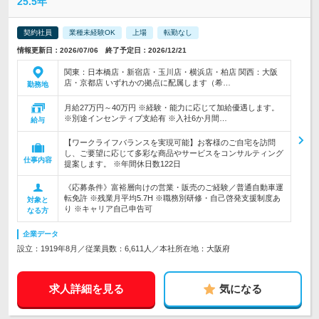
25.5年
契約社員
業種未経験OK
上場
転勤なし
情報更新日：2026/07/06 終了予定日：2026/12/21
関東：日本橋店・新宿店・玉川店・横浜店・柏店 関西：大阪
店・京都店 いずれかの拠点に配属します（希…
勤務地
月給27万円～40万円 ※経験・能力に応じて加給優遇します。
※別途インセンティブ支給有 ※入社6か月間…
給与
【ワークライフバランスを実現可能】お客様のご自宅を訪問
し、ご要望に応じて多彩な商品やサービスをコンサルティング
仕事内容
提案します。 ※年間休日数122日
《応募条件》富裕層向けの営業・販売のご経験／普通自動車運
転免許 ※残業月平均5.7H ※職務別研修・自己啓発支援制度あ
対象と
り ※キャリア自己申告可
なる方
企業データ
設立：1919年8月／従業員数：6,611人／本社所在地：大阪府
求人詳細を見る
気になる