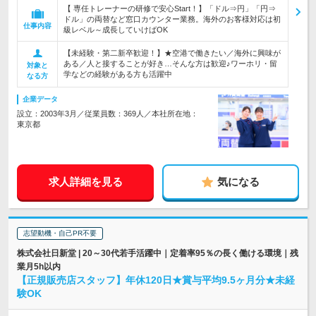
【 専任トレーナーの研修で安心Start！】「ドル⇒円」「円⇒
ドル」の両替など窓口カウンター業務。海外のお客様対応は初
仕事内容
級レベル～成長していけばOK
【未経験・第二新卒歓迎！】★空港で働きたい／海外に興味が
ある／人と接することが好き…そんな方は歓迎♪ワーホリ・留
対象と
学などの経験がある方も活躍中
なる方
企業データ
設立：2003年3月／従業員数：369人／本社所在地：
東京都
求人詳細を見る
気になる
志望動機・自己PR不要
株式会社日新堂 | 20～30代若手活躍中｜定着率95％の長く働ける環境｜残
業月5h以内
【正規販売店スタッフ】年休120日★賞与平均9.5ヶ月分★未経
験OK