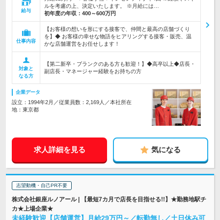
ルを考慮の上、決定いたします。 ※月給には…
給与
初年度の年収：
400～600万円
【お客様の想いを形にする接客で、仲間と最高の店舗づくり
を】◆ お客様の幸せな物語をヒアリングする接客・販売、温
仕事内容
かな店舗運営をお任せします！
【第二新卒・ブランクのある方も歓迎！】◆高卒以上◆店長・
対象と
副店長・マネージャー経験をお持ちの方
なる方
企業データ
設立：1994年2月／従業員数：2,169人／本社所在
地：東京都
求人詳細を見る
気になる
志望動機・自己PR不要
株式会社銀座ルノアール | 【最短7カ月で店長を目指せる!!】★勤務地駅チ
カ★上場企業★
未経験歓迎【店舗運営】月給29万円～／転勤無し／土日休み可