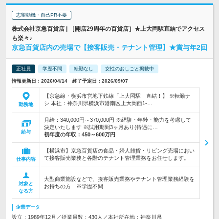
志望動機・自己PR不要
株式会社京急百貨店 | ［開店29周年の百貨店］★上大岡駅直結でアクセス
も楽々♪
京急百貨店内の売場で【接客販売・テナント管理】★賞与年2回
正社員
学歴不問
転勤なし
女性のおしごと掲載中
情報更新日：2026/04/14 終了予定日：2026/09/07
【京急線・横浜市営地下鉄線「上大岡駅」直結！】 ※転勤ナ
シ 本社：神奈川県横浜市港南区上大岡西1-…
勤務地
月給：340,000円～370,000円 ※経験・年齢・能力を考慮して
決定いたします ※試用期間3ヶ月あり(待遇に…
給与
初年度の年収：
450～600万円
【横浜市】京急百貨店の食品・婦人雑貨・リビング売場におい
て接客販売業務と各階のテナント管理業務をお任せします。
仕事内容
大型商業施設などで、接客販売業務やテナント管理業務経験を
対象と
お持ちの方 ※学歴不問
なる方
企業データ
設立：1989年12月／従業員数：430人／本社所在地：神奈川県