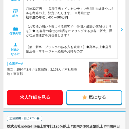
月給32万円～＋各種手当＋インセンティブ年4回 ※経験やスキ
ルを考慮の上、決定いたします。 ※月給には…
給与
初年度の年収：
400～600万円
【お客様の想いを形にする接客で、仲間と最高の店舗づくり
を】◆ お客様の幸せな物語をヒアリングする接客・販売、温
仕事内容
かな店舗運営をお任せします！
【第二新卒・ブランクのある方も歓迎！】◆高卒以上◆店長・
対象と
副店長・マネージャー経験をお持ちの方
なる方
企業データ
設立：1994年2月／従業員数：2,169人／本社所在
地：東京都
求人詳細を見る
気になる
志望動機・自己PR不要
株式会社nobitel | #売上前年比120％以上 #国内外300店舗以上 #年間休日