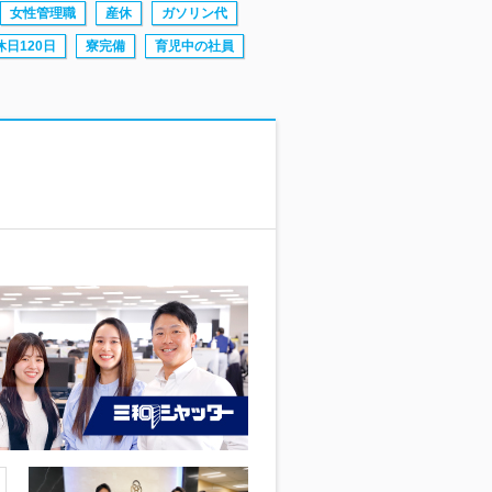
女性管理職
産休
ガソリン代
休日120日
寮完備
育児中の社員