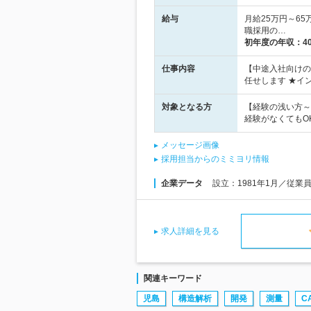
給与
月給25万円～6
職採用の…
初年度の年収：
4
仕事内容
【中途入社向けの
任せします ★イ
対象となる方
【経験の浅い方～
経験がなくてもO
メッセージ画像
採用担当からのミミヨリ情報
企業データ
設立：1981年1月／従業
求人詳細を見る
関連キーワード
児島
構造解析
開発
測量
C