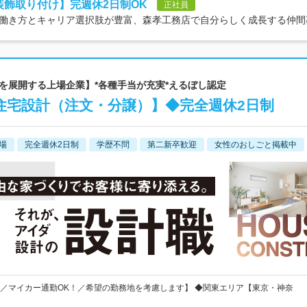
装飾取り付け】完週休2日制OK
正社員
働き方とキャリア選択肢が豊富、森孝工務店で自分らしく成長する仲間
店舗を展開する上場企業】*各種手当が充実*えるぼし認定
住宅設計（注文・分譲）】◆完全週休2日制
場
完全週休2日制
学歴不問
第二新卒歓迎
女性のおしごと掲載中
／マイカー通勤OK！／希望の勤務地を考慮します】 ◆関東エリア【東京・神奈