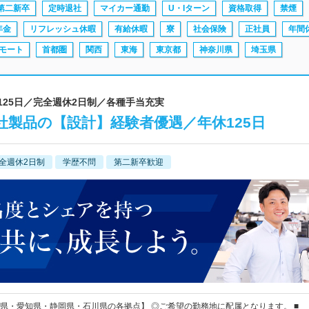
第二新卒
定時退社
マイカー通勤
U・Iターン
資格取得
禁煙
年金
リフレッシュ休暇
有給休暇
寮
社会保険
正社員
年間
モート
首都圏
関西
東海
東京都
神奈川県
埼玉県
125日／完全週休2日制／各種手当充実
製品の【設計】経験者優遇／年休125日
全週休2日制
学歴不問
第二新卒歓迎
県・愛知県・静岡県・石川県の各拠点】 ◎ご希望の勤務地に配属となります。 ■