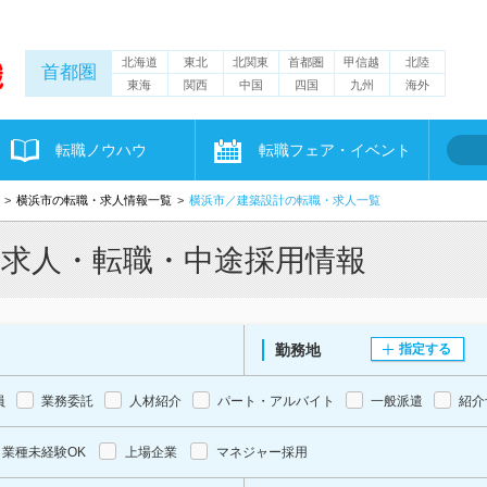
北海道
東北
北関東
首都圏
甲信越
北陸
首都圏
東海
関西
中国
四国
九州
海外
転職ノウハウ
転職フェア・イベント
横浜市の転職・求人情報一覧
横浜市／建築設計の転職・求人一覧
の求人・転職・中途採用情報
勤務地
指定する
員
業務委託
人材紹介
パート・アルバイト
一般派遣
紹介
業種未経験OK
上場企業
マネジャー採用