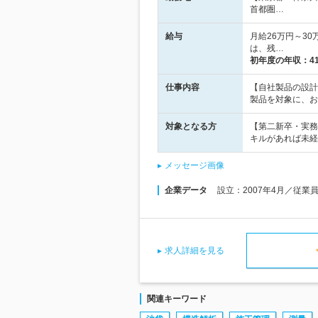
首都圏…
給与
月給26万円～3
は、残…
初年度の年収：
4
仕事内容
【自社製品の設計
製品を対象に、お
対象となる方
【第二新卒・実務
キルがあれば未経
メッセージ画像
企業データ
設立：2007年4月／従業
求人詳細を見る
関連キーワード