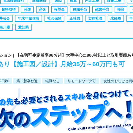
電気設備設計
設備設計
製図
積算
内装工事
設備工事
マ
資格取得
分煙
産休
報奨金
役職手当
残業手当
検診
共済会
年末年始休暇
社会保険
正社員
契約社員
未経験
年
奈川県
愛知県
ョン | 【在宅可◆定着率98％超】大手中心に800社以上と取引実績あ
績あり【施工図／設計】月給35万～60万円も可
2日制
第二新卒歓迎
転勤なし
リモートワーク可
女性のおしごと掲