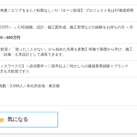
考慮／エリアをまたぐ転勤なし／U・Iターン歓迎】 プロジェクト先は47都道府県
60万円＞ → CAD経験、設計・施工図作成、施工管理などの経験をお持ちの方 ＜月
00～800万円
大歓迎／「使ったことがない」から始めた先輩も多数】研修で基礎から学び、施工
・設備・土木設計として成長できます。
ィスワーク◎】＜必須要件＞◇高卒以上◇何かしらの建築業界経験☆ブランク
方も大歓迎です☆
業員数：3,599人／本社所在地：東京都
気になる