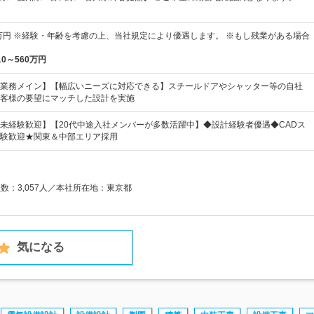
0万円 ※経験・年齢を考慮の上、当社規定により優遇します。 ※もし残業がある場合
10～560万円
業務メイン】【幅広いニーズに対応できる】スチールドアやシャッター等の自社
客様の要望にマッチした設計を実施
未経験歓迎】【20代中途入社メンバーが多数活躍中】◆設計経験者優遇◆CADス
験歓迎★関東＆中部エリア採用
員数：3,057人／本社所在地：東京都
気になる