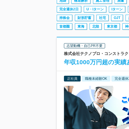
池袋
構造解析
施工管理
測量
完全週休2日
U・Iターン
Iターン
持株会
財形貯蓄
社宅
OJT
首都圏
東海
北陸
東京都
神
志望動機・自己PR不要
株式会社テクノプロ・コンストラクシ
年収1000万円超の実
正社員
職種未経験OK
完全週休