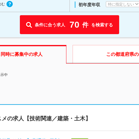
含む
特に指定しない
初年度年収
70
件
条件に合う求人
を検索する
も同時に募集中の求人
この都道府県
の
表示中
スメの求人【技術関連／建築・土木】