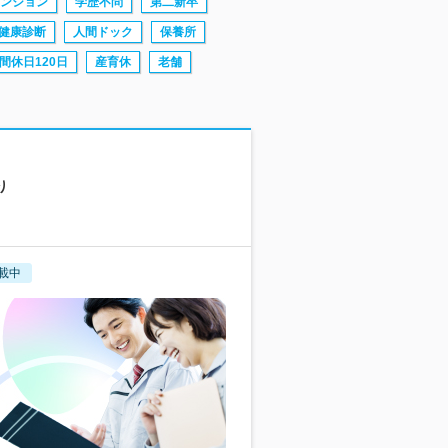
ンション
学歴不問
第二新卒
健康診断
人間ドック
保養所
間休日120日
産育休
老舗
り
載中