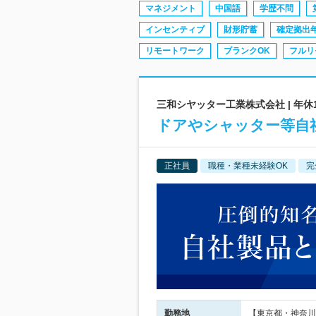
マネジメント
中国語
学歴不問
インセンティブ
財形貯蓄
確定拠出
リモートワーク
ブランクOK
フルリ
三和シヤッター工業株式会社 | 年休
ドアやシャッター等自社
正社員
職種・業種未経験OK
完
勤務地
【東京都・神奈川