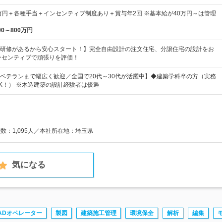
5万円＋各種手当＋インセンティブ制度あり＋賞与年2回 ※基本給が40万円～は管理
00～800万円
研修があるから安心スタート！】完全自由設計の注文住宅、分譲住宅の設計をお
ンセンティブで頑張りを評価！
ベテランまで幅広く歓迎／全国で20代～30代が活躍中】◆建築学科卒の方（実務
K！） ※木造建築の設計経験者は優遇
員数：1,095人／本社所在地：埼玉県
気になる
ADオペレーター
製図
建築施工管理
環境保全
解析
編集