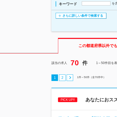
を
キーワード
さらに詳しい条件で検索する
この都道府県
以外で
70
件
該当の求人
1～50件目を
1
2
1
件～
50
件（全
70
件中）
あなたにおス
PICK UP!!