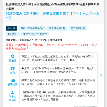
社会福祉法人青い鳥 | ★実務経験は不問★残業月平均10H程度★神奈川県
内勤務
発達の悩みに寄り添い、必要な支援を繋ぐ【ソーシャルワーカ
ー】
正社員
職種・業種未経験OK
完全週休2日制
第二新卒歓迎
転勤なし
女性のおしごと掲載中
情報更新日：2026/07/17 終了予定日：2026/08/20
療育のプロが集まる『青い鳥』でソーシャルワーカーとしてのキャリア
を歩みませんか？
下記のいずれかの施設に配属となります。 ※経験の幅を広げ
るため、施設間の人事異動があります。 ◆小…
勤務地
◆大卒：月給224,000円～＋各種手当 ◆短大・専門卒：月給21
6,000円～＋各種手当 ※月給には処遇改善手当…
給与
障害のある方やそのご家族を支える最初の窓口。福祉制度や地
域と連携し、成長を支える「伴走者」となるお仕事です。
仕事内容
【実務経験不問】◆社会福祉士／精神保健福祉士／児童指導員
任用資格／社会福祉主事任用資格／教員免許／保健師／児童福
対象と
祉司任用資格いずれかの資格者
なる方