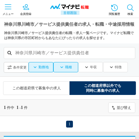
首都圏版
メニュー
会員登録
閲覧履歴
検索
神奈川県川崎市／サービス提供責任者の求人・転職・中途採用情報
神奈川県川崎市／サービス提供責任者の転職・求人一覧ページです。マイナビ転職で
は神奈川県の市区町村からもあなたにぴったりの求人を探せます。
神奈川県川崎市／サービス提供責任者
勤務地
職種
年収
特徴
条件変更
この都道府県
以外でも
この都道府県
で募集中の求人
同時に募集中の求人
1
1
1
件中
-
件
並び替え
1