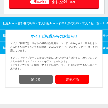
会員登録
簡単1分！
（無料）
転職TOP
首都圏の転職・求人情報TOP
神奈川県の転職・求人情報一覧
川
転職TOP
首都圏の転職・求人情報TOP
神奈川県の転職・求人情報一覧
神
マイナビ転職からのお知らせ
マイナビ転職では、サイトの継続的な改善や、ユーザーのみなさまに最適化され
た広告を配信すること等を目的に、Cookie等の「インフォマティブデータ」を利
転職TOP
医療・福祉から探す
医療・福祉の転職・求人情報一覧
福祉・介
用しています。
インフォマティブデータの提供を無効にしたい場合は「確認する」ボタンのリン
ク先から停止（オプトアウト）を行うことができます。
※オプトアウトをした場合、マイナビ転職の一部サービスを利用できない場合が
あります。
TOPページへ
閉じる
確認する
(c) Mynavi Corporation