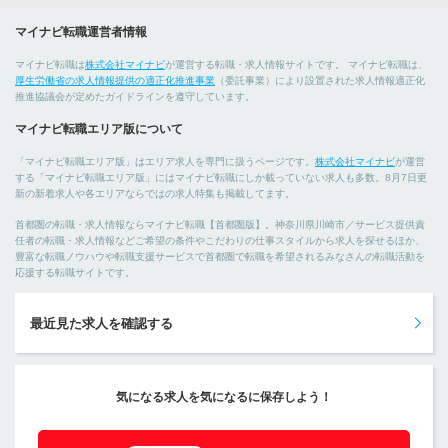
マイナビ転職運営者情報
マイナビ転職は
株式会社マイナビ
が運営する転職・求人情報サイトです。 マイナビ転職は、
厚生労働省の求人情報提供の適正化推進事業
（委託事業）により設置された求人情報適正化
推進協議会が定めたガイドラインを遵守しています。
マイナビ転職エリア版について
「マイナビ転職エリア版」はエリア求人を専門に扱うページです。
株式会社マイナビ
が運営
する「マイナビ転職エリア版」にはマイナビ転職にしか載っていない求人も多数。8月7日更
新の新着求人や各エリアならではの求人特集も掲載してます。
首都圏の転職・求人情報ならマイナビ転職【首都圏版】。神奈川県川崎市／サービス提供責
任者の転職・求人情報などご希望の条件やこだわりの仕事スタイルから求人を探せるほか、
豊富な転職ノウハウや転職支援サービスで首都圏で転職を希望されるみなさんの転職活動を
応援する転職サイトです。
最近見た求人を確認する
気になる求人を気になるに保存しよう！