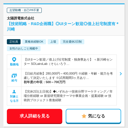
志望動機・自己PR不要
太陽誘電株式会社
【技術戦略・R&D企画職】◎UIターン歓迎◎借上社宅制度有＊
川崎
正社員
業種未経験OK
上場
完全週休2日制
女性のおしごと掲載中
【UIターン歓迎／借上げ社宅制度・独身寮あり】 ＜新川崎セン
ター SOLairoLab（そらいろラ…
勤務地
【日給月給制】280,000円～400,000円 ※経験・年齢・能力を考
慮して決定いたします ※試用期間3ヶ月あり…
給与
初年度の年収：
500～700万円
【完休2日(土日祝)】◆いずれか⇒技術分野マーケティング／市
場分析経験 or 新規研究開発テーマや事業企画・提案経験 or 技
対象と
術的プロジェクト推進経験
なる方
求人詳細を見る
気になる