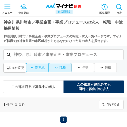
首都圏版
メニュー
会員登録
閲覧履歴
検索
神奈川県川崎市／事業企画・事業プロデュースの求人・転職・中途
採用情報
神奈川県川崎市／事業企画・事業プロデュースの転職・求人一覧ページです。マイナ
ビ転職では神奈川県の市区町村からもあなたにぴったりの求人を探せます。
神奈川県川崎市／事業企画・事業プロデュース
勤務地
職種
年収
特徴
条件変更
この都道府県
以外でも
この都道府県
で募集中の求人
同時に募集中の求人
1
1
1
件中
-
件
並び替え
1