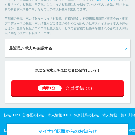
する「マイナビ転職エリア版」にはマイナビ転職にしか載っていない求人も多数。8月4日更
新の新着求人や各エリアならではの求人特集も掲載してます。
首都圏の転職・求人情報ならマイナビ転職【首都圏版】。神奈川県川崎市／事業企画・事業
プロデュースの転職・求人情報などご希望の条件やこだわりの仕事スタイルから求人を探せ
るほか、豊富な転職ノウハウや転職支援サービスで首都圏で転職を希望されるみなさんの転
職活動を応援する転職サイトです。
最近見た求人を確認する
気になる求人を気になるに保存しよう！
会員登録
簡単1分！
（無料）
転職TOP
首都圏の転職・求人情報TOP
神奈川県の転職・求人情報一覧
川
転職TOP
首都圏の転職・求人情報TOP
神奈川県の転職・求人情報一覧
神
マイナビ転職からのお知らせ