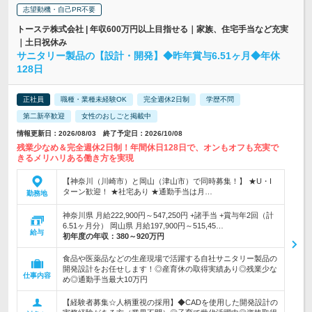
志望動機・自己PR不要
トーステ株式会社 | 年収600万円以上目指せる｜家族、住宅手当など充実
｜土日祝休み
サニタリー製品の【設計・開発】◆昨年賞与6.51ヶ月◆年休
128日
正社員
職種・業種未経験OK
完全週休2日制
学歴不問
第二新卒歓迎
女性のおしごと掲載中
情報更新日：2026/08/03 終了予定日：2026/10/08
残業少なめ＆完全週休2日制！年間休日128日で、オンもオフも充実で
きるメリハリある働き方を実現
【神奈川（川崎市）と岡山（津山市）で同時募集！】 ★U・I
ターン歓迎！ ★社宅あり ★通勤手当は月…
勤務地
神奈川県 月給222,900円～547,250円 +諸手当 +賞与年2回（計
6.51ヶ月分） 岡山県 月給197,900円～515,45…
給与
初年度の年収：
380～920万円
食品や医薬品などの生産現場で活躍する自社サニタリー製品の
開発設計をお任せします！◎産育休の取得実績あり◎残業少な
仕事内容
め◎通勤手当最大10万円
【経験者募集☆人柄重視の採用】◆CADを使用した開発設計の