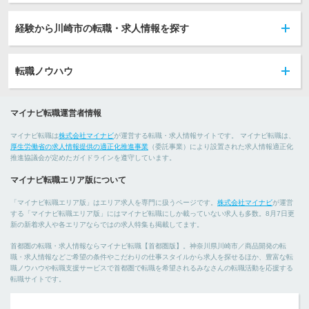
経験から川崎市の転職・求人情報を探す
転職ノウハウ
マイナビ転職運営者情報
マイナビ転職は
株式会社マイナビ
が運営する転職・求人情報サイトです。 マイナビ転職は、
厚生労働省の求人情報提供の適正化推進事業
（委託事業）により設置された求人情報適正化
推進協議会が定めたガイドラインを遵守しています。
マイナビ転職エリア版について
「マイナビ転職エリア版」はエリア求人を専門に扱うページです。
株式会社マイナビ
が運営
する「マイナビ転職エリア版」にはマイナビ転職にしか載っていない求人も多数。8月7日更
新の新着求人や各エリアならではの求人特集も掲載してます。
首都圏の転職・求人情報ならマイナビ転職【首都圏版】。神奈川県川崎市／商品開発の転
職・求人情報などご希望の条件やこだわりの仕事スタイルから求人を探せるほか、豊富な転
職ノウハウや転職支援サービスで首都圏で転職を希望されるみなさんの転職活動を応援する
転職サイトです。