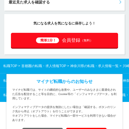
最近見た求人を確認する
気になる求人を気になるに保存しよう！
会員登録
簡単1分！
（無料）
転職TOP
首都圏の転職・求人情報TOP
神奈川県の転職・求人情報一覧
川
転職TOP
首都圏の転職・求人情報TOP
神奈川県の転職・求人情報一覧
神
マイナビ転職からのお知らせ
マイナビ転職では、サイトの継続的な改善や、ユーザーのみなさまに最適化され
た広告を配信すること等を目的に、Cookie等の「インフォマティブデータ」を利
転職TOP
医薬・食品・化学・素材から探す
医薬・食品・化学・素材の転職・
用しています。
インフォマティブデータの提供を無効にしたい場合は「確認する」ボタンのリン
ク先から停止（オプトアウト）を行うことができます。
※オプトアウトをした場合、マイナビ転職の一部サービスを利用できない場合が
あります。
TOPページへ