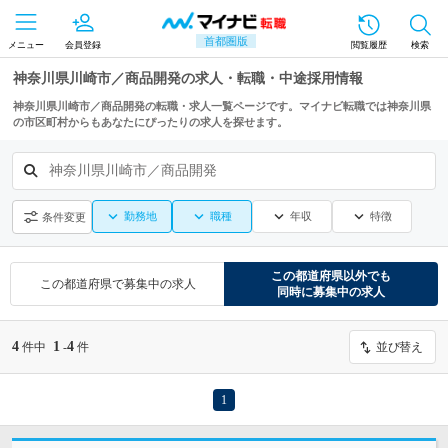
首都圏版
メニュー
会員登録
閲覧履歴
検索
神奈川県川崎市／商品開発の求人・転職・中途採用情報
神奈川県川崎市／商品開発の転職・求人一覧ページです。マイナビ転職では神奈川県
の市区町村からもあなたにぴったりの求人を探せます。
神奈川県川崎市／商品開発
勤務地
職種
年収
特徴
条件変更
この都道府県
以外でも
この都道府県
で募集中の求人
同時に募集中の求人
4
1
4
件中
-
件
並び替え
1