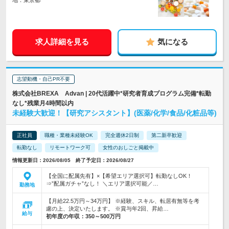
地：東京都
求人詳細を見る
気になる
志望動機・自己PR不要
株式会社BREXA Advan | 20代活躍中*研究者育成プログラム完備*転勤
なし*残業月4時間以内
未経験大歓迎！【研究アシスタント】(医薬/化学/食品/化粧品等)
正社員
職種・業種未経験OK
完全週休2日制
第二新卒歓迎
転勤なし
リモートワーク可
女性のおしごと掲載中
情報更新日：2026/08/05 終了予定日：2026/08/27
【全国に配属先有】×【希望エリア選択可】転勤なしOK！
⇒”配属ガチャ”なし！ ＼エリア選択可能／…
勤務地
【月給22.5万円～34万円】 ※経験、スキル、転居有無等を考
慮の上、決定いたします。 ※賞与年2回、昇給…
給与
初年度の年収：
350～500万円