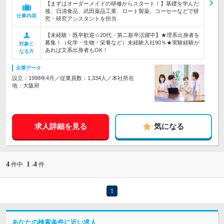
【まずはオーダーメイドの研修からスタート！】基礎を学んだ
後、日清食品、武田薬品工業、ロート製薬、コーセーなどで研
仕事内容
究・研究アシスタントを担当
【未経験・既卒歓迎☆20代・第二新卒活躍中】★理系出身者を
募集！（化学・生物・栄養など）未経験入社90％★実験経験が
対象と
あれば文系出身者もOK！
なる方
企業データ
設立：1998年4月／従業員数：1,334人／本社所在
地：大阪府
求人詳細を見る
気になる
4
1
4
件中
-
件
1
あなたの検索条件に近い求人