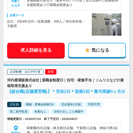
実務経験がある方（業界不問）◎子育て世代活躍中◎資格取得
対象と
支援制度あり◎退職金制度あり
なる方
企業データ
設立：2004年10月／従業員数：455人／本社所在地：
大阪府
求人詳細を見る
気になる
志望動機・自己PR不要
河内屋酒販株式会社 | 退職金制度◎｜住宅・家族手当｜ソムリエなどの資
格取得支援あり
【総合職(店舗運営職)】＊完休2日＊面接1回＊賞与実績4ヶ月分
正社員
職種・業種未経験OK
完全週休2日制
学歴不問
第二新卒歓迎
転勤なし
女性のおしごと掲載中
情報更新日：2026/07/10 終了予定日：2026/08/27
関東圏内31店舗（東京都15店舗、千葉県11店舗、神奈川県3店
舗、埼玉県2店舗） ※転居を伴う転勤…