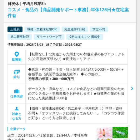
日祝休｜平均月残業8h
コスメ・食品の【商品開発サポート事務】年休125日★在宅案
件有
正社員
職種・業種未経験OK
完全週休2日制
学歴不問
第二新卒歓迎
リモートワーク可
女性のおしごと掲載中
情報更新日：2026/08/03 終了予定日：2026/08/27
【転勤なし】北海道から九州まで46都道府県の各プロジェクト
先(在宅勤務実績あり) ★面接地エリアで…
勤務地
◆東京・神奈川・千葉・埼玉勤務:月給24万5,000円～55万円＋
各種手当（残業手当全額支給等） ◆その他の…
給与
初年度の年収：
300～600万円
データ入力・収集など、コスメや食品などの新商品開発のため
のアシスタント事務業務をお任せします！★就業先企業の社員
仕事内容
になった実績累計6,000名
【職種・業種未経験OK／第二新卒・理系歓迎！】学歴・資格
不問★『オフィスワークに挑戦してみたい！』『コツコツ作業
対象と
が好き』という方は歓迎します！
なる方
企業データ
設立：2001年12月／従業員数：19,944人／本社所在