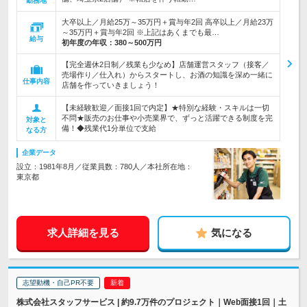
勤務地
大卒以上／月給25万～35万円＋賞与年2回 高卒以上／月給23万
～35万円＋賞与年2回 ※上記はあくまでも最…
給与
初年度の年収：
380～500万円
【完全週休2日制／残業も少なめ】店舗運営スタッフ（接客／
売場作り／仕入れ）からスタートし、お酒の知識を深め一緒に
仕事内容
店舗を作っていきましょう！
【未経験歓迎／面接1回で内定】★特別な経験・スキルは一切
不問★販売のお仕事や小売業界で、ずっと活躍できる制度を完
対象と
備！◆残業代1分単位で支給
なる方
企業データ
設立：1981年8月／従業員数：780人／本社所在地：
東京都
求人詳細を見る
気になる
志望動機・自己PR不要
株式会社スタッフサービス | 約9.7万件のプロジェクト｜Web面接1回｜土