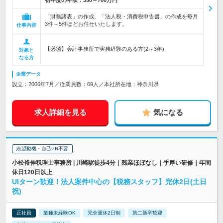
初年度の年収：
350～700万円
「財務諸表」の作成、「法人税・消費税申告書」の作成を毎月
3件～5件ほどお任せいたします。
仕事内容
【必須】会計事務所で実務経験のある方(2～3年)
対象と
なる方
企業データ
設立：2006年7月／従業員数：69人／本社所在地：神奈川県
求人詳細を見る
気になる
志望動機・自己PR不要
小松裕伸税理士事務所 | 川崎駅徒歩4分｜残業ほぼなし｜手厚い研修｜年間
休日120日以上
UIターン歓迎！法人案件中心の【税務スタッフ】完休2日(土日
祝)
正社員
業種未経験OK
完全週休2日制
第二新卒歓迎