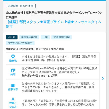
志望動機・自己PR不要
山九株式会社 | 福利厚生充実★産業界を支える総合サービスをグローバル
に展開中
【経理】部門スタッフ★東証プライム上場★フレックスタイム
制可
正社員
業種未経験OK
上場
完全週休2日制
女性のおしごと掲載中
情報更新日：2026/06/25 終了予定日：2026/11/23
本社または各拠点への配属となります。 【関東】 茨城県 千葉
県 東京都 神奈川県 【中部】 静岡県…
勤務地
月給310,000円～440,000円＋各種手当＋賞与年3回※5月は業績
に応じ支給 ※試用期間2ヶ月（待遇に変更なし）
給与
初年度の年収：
460～670万円
当社の未来を支えるバックオフィス部門の一つ「経理部」で、
これまでの経験・スキルを活かし、各種決算業務の他、税務・
仕事内容
会計関連業務をお任せします！
《必須条件》「大卒以上」「事業会社における経理業務の経験
対象と
者」《求める人物像》何事も意欲的に取り組む姿勢のある方
なる方