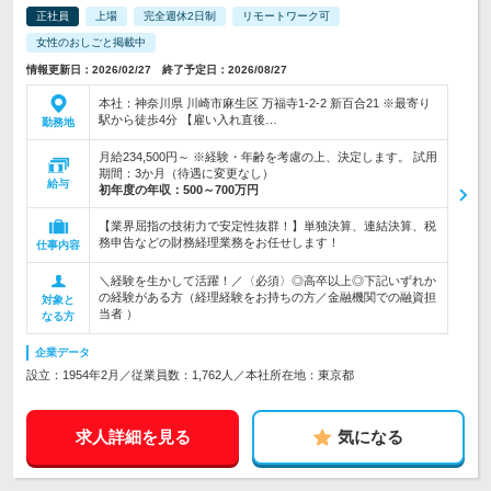
正社員
上場
完全週休2日制
リモートワーク可
女性のおしごと掲載中
情報更新日：2026/02/27 終了予定日：2026/08/27
本社：神奈川県 川崎市麻生区 万福寺1-2-2 新百合21 ※最寄り
駅から徒歩4分 【雇い入れ直後…
勤務地
月給234,500円～ ※経験・年齢を考慮の上、決定します。 試用
期間：3か月（待遇に変更なし）
給与
初年度の年収：
500～700万円
【業界屈指の技術力で安定性抜群！】単独決算、連結決算、税
務申告などの財務経理業務をお任せします！
仕事内容
＼経験を生かして活躍！／〈必須〉◎高卒以上◎下記いずれか
の経験がある方（経理経験をお持ちの方／金融機関での融資担
対象と
当者 ）
なる方
企業データ
設立：1954年2月／従業員数：1,762人／本社所在地：東京都
求人詳細を見る
気になる