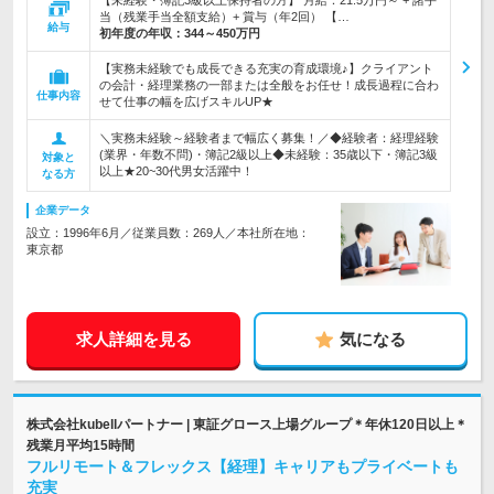
【未経験・簿記3級以上保持者の方】 月給：21.5万円～ + 諸手
当（残業手当全額支給）+ 賞与（年2回） 【…
給与
初年度の年収：
344～450万円
【実務未経験でも成長できる充実の育成環境♪】クライアント
の会計・経理業務の一部または全般をお任せ！成長過程に合わ
仕事内容
せて仕事の幅を広げスキルUP★
＼実務未経験～経験者まで幅広く募集！／◆経験者：経理経験
(業界・年数不問)・簿記2級以上◆未経験：35歳以下・簿記3級
対象と
以上★20~30代男女活躍中！
なる方
企業データ
設立：1996年6月／従業員数：269人／本社所在地：
東京都
求人詳細を見る
気になる
株式会社kubellパートナー | 東証グロース上場グループ＊年休120日以上＊
残業月平均15時間
フルリモート＆フレックス【経理】キャリアもプライベートも
充実