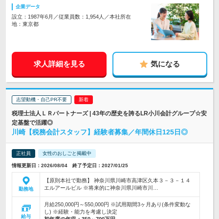
企業データ
設立：1987年6月／従業員数：1,954人／本社所在
地：東京都
求人詳細を見る
気になる
志望動機・自己PR不要
税理士法人ＬＲパートナーズ | 43年の歴史を誇るLR小川会計グループ☆安
定基盤で活躍◎
川崎【税務会計スタッフ】経験者募集／年間休日125日◎
正社員
女性のおしごと掲載中
情報更新日：2026/08/04 終了予定日：2027/01/25
【原則本社で勤務】 神奈川県川崎市高津区久本３－３－１４
エルアールビル ※将来的に神奈川県川崎市川…
勤務地
月給250,000円～550,000円 ※試用期間3ヶ月あり(条件変動な
し) ※経験・能力を考慮し決定
給与