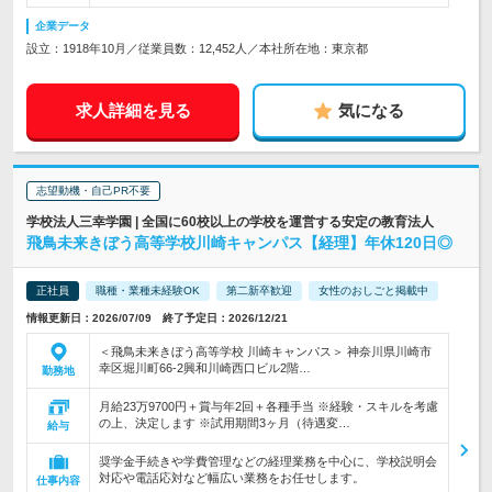
企業データ
設立：1918年10月／従業員数：12,452人／本社所在地：東京都
求人詳細を見る
気になる
志望動機・自己PR不要
学校法人三幸学園 | 全国に60校以上の学校を運営する安定の教育法人
飛鳥未来きぼう高等学校川崎キャンパス【経理】年休120日◎
正社員
職種・業種未経験OK
第二新卒歓迎
女性のおしごと掲載中
情報更新日：2026/07/09 終了予定日：2026/12/21
＜飛鳥未来きぼう高等学校 川崎キャンパス＞ 神奈川県川崎市
幸区堀川町66-2興和川崎西口ビル2階…
勤務地
月給23万9700円＋賞与年2回＋各種手当 ※経験・スキルを考慮
の上、決定します ※試用期間3ヶ月（待遇変…
給与
奨学金手続きや学費管理などの経理業務を中心に、学校説明会
対応や電話応対など幅広い業務をお任せします。
仕事内容