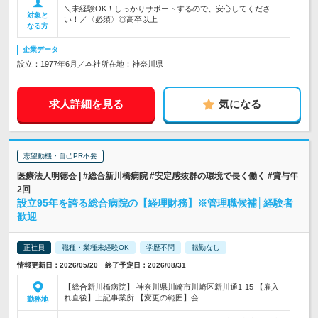
＼未経験OK！しっかりサポートするので、安心してくださ
対象と
い！／〈必須〉◎高卒以上
なる方
企業データ
設立：1977年6月／本社所在地：神奈川県
求人詳細を見る
気になる
志望動機・自己PR不要
医療法人明徳会 | #総合新川橋病院 #安定感抜群の環境で長く働く #賞与年
2回
設立95年を誇る総合病院の【経理財務】※管理職候補│経験者
歓迎
正社員
職種・業種未経験OK
学歴不問
転勤なし
情報更新日：2026/05/20 終了予定日：2026/08/31
【総合新川橋病院】 神奈川県川崎市川崎区新川通1-15 【雇入
れ直後】上記事業所 【変更の範囲】会…
勤務地