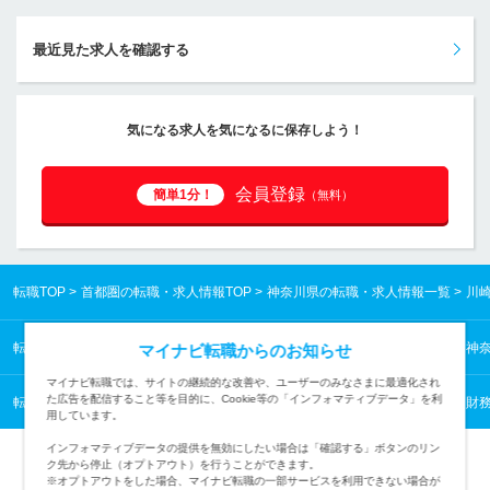
最近見た求人を確認する
気になる求人を気になるに保存しよう！
会員登録
簡単1分！
（無料）
転職TOP
首都圏の転職・求人情報TOP
神奈川県の転職・求人情報一覧
川
転職TOP
首都圏の転職・求人情報TOP
神奈川県の転職・求人情報一覧
神
マイナビ転職からのお知らせ
マイナビ転職では、サイトの継続的な改善や、ユーザーのみなさまに最適化され
た広告を配信すること等を目的に、Cookie等の「インフォマティブデータ」を利
転職TOP
管理・事務から探す
管理・事務の転職・求人情報一覧
経理・財
用しています。
インフォマティブデータの提供を無効にしたい場合は「確認する」ボタンのリン
ク先から停止（オプトアウト）を行うことができます。
※オプトアウトをした場合、マイナビ転職の一部サービスを利用できない場合が