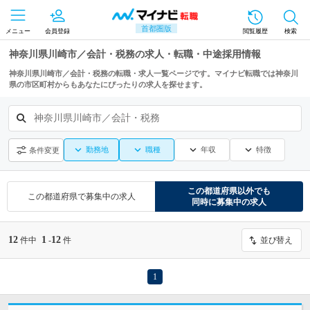
首都圏版
メニュー
会員登録
閲覧履歴
検索
神奈川県川崎市／会計・税務の求人・転職・中途採用情報
神奈川県川崎市／会計・税務の転職・求人一覧ページです。マイナビ転職では神奈川
県の市区町村からもあなたにぴったりの求人を探せます。
神奈川県川崎市／会計・税務
勤務地
職種
年収
特徴
条件変更
この都道府県
以外でも
この都道府県
で募集中の求人
同時に募集中の求人
12
1
12
件中
-
件
並び替え
1