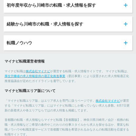
初年度年収から川崎市の転職・求人情報を探す
経験から川崎市の転職・求人情報を探す
転職ノウハウ
マイナビ転職運営者情報
マイナビ転職は
株式会社マイナビ
が運営する転職・求人情報サイトです。 マイナビ転職は、
厚生労働省の求人情報提供の適正化推進事業
（委託事業）により設置された求人情報適正化
推進協議会が定めたガイドラインを遵守しています。
マイナビ転職エリア版について
「マイナビ転職エリア版」はエリア求人を専門に扱うページです。
株式会社マイナビ
が運営
する「マイナビ転職エリア版」にはマイナビ転職にしか載っていない求人も多数。8月7日更
新の新着求人や各エリアならではの求人特集も掲載してます。
首都圏の転職・求人情報ならマイナビ転職【首都圏版】。神奈川県川崎市／会計・税務の転
職・求人情報などご希望の条件やこだわりの仕事スタイルから求人を探せるほか、豊富な転
職ノウハウや転職支援サービスで首都圏で転職を希望されるみなさんの転職活動を応援する
転職サイトです。