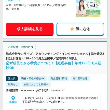
企業データ
設立：2019年6月／従業員数：8,119人／本社所在
地：東京都
求人詳細を見る
気になる
志望動機・自己PR不要
株式会社サンライズ・アカウンティング・インターナショナル | 完全週休2
日(土日休み)／20～30代男女活躍中／定着率90％以上
必ず成長できる環境がココに！【経理事務】年休125日★未経
験OK
正社員
職種・業種未経験OK
完全週休2日制
第二新卒歓迎
転勤なし
女性のおしごと掲載中
情報更新日：2026/07/29 終了予定日：2026/08/20
【転勤なし★UIターン歓迎】 ◆本社所在地 東京都港区元赤坂1
丁目2番7号赤坂Kタワー18階 ◆ク…
勤務地