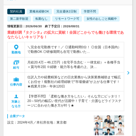
契約社員
業種未経験OK
完全週休2日制
学歴不問
第二新卒歓迎
転勤なし
リモートワーク可
女性のおしごと掲載中
情報更新日：2026/06/30 終了予定日：2026/08/31
業績好調『タクシタ』の拡大に貢献！全国どこからでも働ける環境であ
なたらしいキャリアを！
＼完全在宅勤務です！／ ◎通勤時間0分！ ◎全国（日本国内）
で勤務OK ◎研修期間も在宅で勤務いた…
勤務地
月給20.4万～46.2万円（在宅手当含む・一律支給）＋各種手当
＋賞与年2回 ※経験・能力等を考慮の上、決…
給与
仕訳入力や経費精算などの日次業務から決算業務補助まで幅広
くお任せ！複数社の経理経験で"市場価値"が上がる仕事です！
仕事内容
★残業月15h・年休120日
【学歴不問】「柔軟な働き方をしたい」そんな方にピッタリ！
20～50代の幅広い世代が活躍中！子育て・介護などライフステ
対象と
ージに合わせた働き方が叶う★
なる方
企業データ
設立：2024年4月／本社所在地：東京都