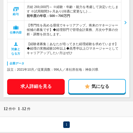
月給 269,000円～ ※経験・年齢・能力を考慮して決定いたしま
す ※試用期間3ヶ月あり(待遇に変更なし) …
給与
初年度の年収：
500～700万円
【専門性を高める環境でキャリアアップ。将来のマネージャー
候補の募集です】◆経理部門で管理会計業務、月次や予算の分
仕事内容
析・調整を担当します。
【経験者募集｜あなたが培ってきた経理経験を求めています】
◆経理の実務経験10年以上◆高専卒以上◎マネージャーとして
対象と
キャリアアップしたい方はぜひ
なる方
企業データ
設立：2021年10月／従業員数：996人／本社所在地：神奈川県
求人詳細を見る
気になる
12
1
12
件中
-
件
1