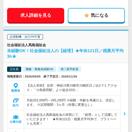
求人詳細を見る
気になる
志望動機・自己PR不要
社会福祉法人馬島福祉会
未経験OK！社会福祉法人の【経理】★年休121日／残業月平均
3h★
正社員
職種・業種未経験OK
第二新卒歓迎
情報更新日：2026/06/05 終了予定日：2026/11/26
【法人本部】 住所：神奈川県川崎市川崎区日ノ出2-7-1 アクセ
ス：「小島新田駅」より徒歩10分…
勤務地
月給201,000円～265,200円 ※経験・年齢を考慮の上、決定し
ます。 ※試用期間：3ヵ月（待遇に変更なし）
給与
社会福祉法人馬島福祉会の本部にて、「経理」として活躍して
いただきます！ ★年休121日・残業月平均3hで、プライベー
仕事内容
トも充実！