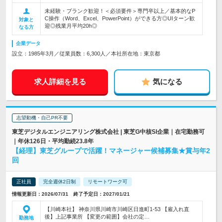
未経験・ブランク歓迎！＜必須要件＞専門卒以上／基本的なP
C操作（Word、Excel、PowerPoint）ができる方◎UIターン歓
対象と
迎◎残業月平均20h◎
なる方
企業データ
設立：1985年3月／従業員数：6,300人／本社所在地：東京都
求人詳細を見る
気になる
志望動機・自己PR不要
東芝デジタルエンジニアリング株式会社 | 東芝G中核SI企業｜在宅勤務可
｜年休126日・平均勤続23.8年
【経理】東芝グループで活躍！マネージャー候補募集★賞与年2
回
正社員
完全週休2日制
リモートワーク可
情報更新日：2026/07/31 終了予定日：2027/01/21
【川崎本社】 神奈川県川崎市川崎区日進町1-53 【雇入れ直
後】上記事業所 【変更の範囲】会社の定…
勤務地