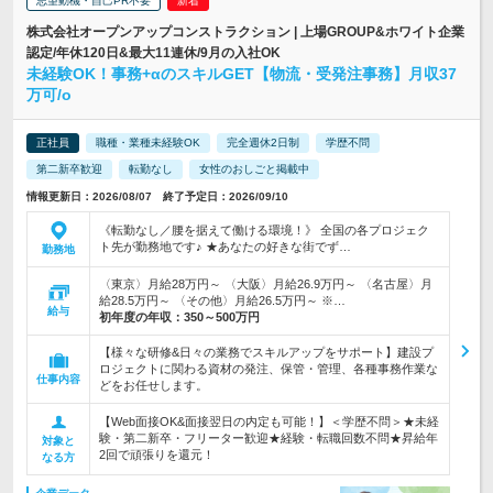
志望動機・自己PR不要
株式会社オープンアップコンストラクション | 上場GROUP&ホワイト企業
認定/年休120日&最大11連休/9月の入社OK
未経験OK！事務+αのスキルGET【物流・受発注事務】月収37
万可/o
正社員
職種・業種未経験OK
完全週休2日制
学歴不問
第二新卒歓迎
転勤なし
女性のおしごと掲載中
情報更新日：2026/08/07 終了予定日：2026/09/10
《転勤なし／腰を据えて働ける環境！》 全国の各プロジェク
ト先が勤務地です♪ ★あなたの好きな街でず…
勤務地
〈東京〉月給28万円～ 〈大阪〉月給26.9万円～ 〈名古屋〉月
給28.5万円～ 〈その他〉月給26.5万円～ ※…
給与
初年度の年収：
350～500万円
【様々な研修&日々の業務でスキルアップをサポート】建設プ
ロジェクトに関わる資材の発注、保管・管理、各種事務作業な
仕事内容
どをお任せします。
【Web面接OK&面接翌日の内定も可能！】＜学歴不問＞★未経
験・第二新卒・フリーター歓迎★経験・転職回数不問★昇給年
対象と
2回で頑張りを還元！
なる方