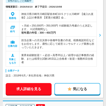
女性のおしごと掲載中
情報更新日：2026/04/10 終了予定日：2026/10/08
神奈川県川崎市川崎区駅前本町10-5 クリエ川崎9F 【雇入れ直
後】上記の事業所 【変更の範囲】会…
勤務地
＜月給＞250,000円～350,000円 ※経験能力考慮のうえ決定し
ます。 ※試用期間なし
給与
初年度の年収：
300～450万円
担当企業への月次決算や各種申告書の作成、税務相談対応など
をお任せします。適性に応じて経営コンサルティング業務も担
仕事内容
っていただきます。
業界未経験歓迎！＜必須＞高専卒以上／経理や会計事務所の経
験、または税理士試験1科目以上合格者＜歓迎＞複数科目合格
対象と
者
なる方
企業データ
設立：2018年6月／本社所在地：神奈川県
求人詳細を見る
気になる