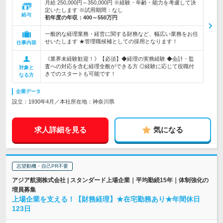
月給 250,000円～350,000円 ※経験・年齢・能力を考慮して決
定いたします ※試用期間：なし
給与
初年度の年収：
400～550万円
一般的な経理業務・経営に関する財務など、幅広い業務をお任
せいたします ★管理職候補としての採用となります！
仕事内容
《業界未経験歓迎！》【必須】◆経理の実務経験 ◆会計・監
査への対応を含む経理全般ができる方 ◎経験に応じて役職付
対象と
きでのスタートも可能です！
なる方
企業データ
設立：1930年4月／本社所在地：神奈川県
求人詳細を見る
気になる
志望動機・自己PR不要
アジア航測株式会社 | スタンダード上場企業｜平均勤続15年｜体制強化の
増員募集
上場企業を支える！【財務経理】★在宅勤務あり★年間休日
123日