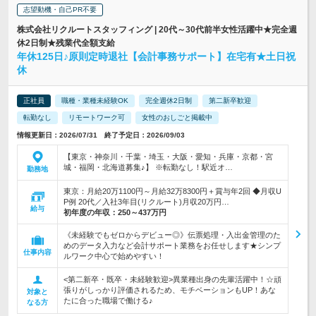
志望動機・自己PR不要
株式会社リクルートスタッフィング | 20代～30代前半女性活躍中★完全週
休2日制★残業代全額支給
年休125日♪原則定時退社【会計事務サポート】在宅有★土日祝
休
正社員
職種・業種未経験OK
完全週休2日制
第二新卒歓迎
転勤なし
リモートワーク可
女性のおしごと掲載中
情報更新日：2026/07/31 終了予定日：2026/09/03
【東京・神奈川・千葉・埼玉・大阪・愛知・兵庫・京都・宮
城・福岡・北海道募集♪】 ※転勤なし！駅近オ…
勤務地
東京：月給20万1100円～月給32万8300円＋賞与年2回 ◆月収U
P例 20代／入社3年目(リクルート)月収20万円…
給与
初年度の年収：
250～437万円
《未経験でもゼロからデビュー◎》伝票処理・入出金管理のた
めのデータ入力など会計サポート業務をお任せします★シンプ
仕事内容
ルワーク中心で始めやすい！
<第二新卒・既卒・未経験歓迎>異業種出身の先輩活躍中！☆頑
張りがしっかり評価されるため、モチベーションもUP！あな
対象と
たに合った職場で働ける♪
なる方