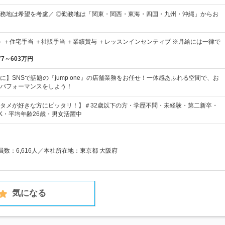
務地は希望を考慮／ ◎勤務地は「関東・関西・東海・四国・九州・沖縄」からお
0円～ ＋住宅手当 ＋社販手当 ＋業績賞与 ＋レッスンインセンティブ ※月給には一律で
77～603万円
に】SNSで話題の『jump one』の店舗業務をお任せ！一体感あふれる空間で、お
パフォーマンスをしよう！
タメが好きな方にピッタリ！】＃32歳以下の方・学歴不問・未経験・第二新卒・
K・平均年齢26歳・男女活躍中
業員数：6,616人／本社所在地：東京都 大阪府
気になる