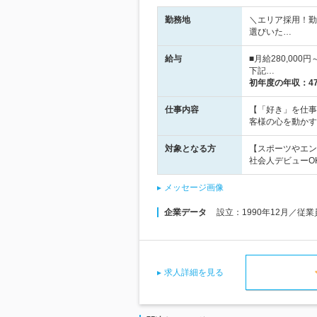
勤務地
＼エリア採用！勤
選びいた…
給与
■月給280,00
下記…
初年度の年収：
4
仕事内容
【「好き」を仕事
客様の心を動かす
対象となる方
【スポーツやエン
社会人デビューO
メッセージ画像
企業データ
設立：1990年12月／従
求人詳細を見る