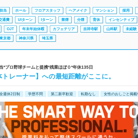
担当
ホール
フロアスタッフ
ヘアメイク
マンション
採用
交通費
UIターン
Iターン
禁煙
分煙
育休
インセンティブ
OJT
年末年始休暇
カフェテリア
吉祥寺駅
山科駅
未経験
東京都
神奈川県
埼玉県
0万相当*プロ野球チームと提携*残業ほぼ０*年休135日
体トレーナー】への最短距離がここに。
全週休2日制
学歴不問
第二新卒歓迎
転勤なし
女性のおしごと掲載