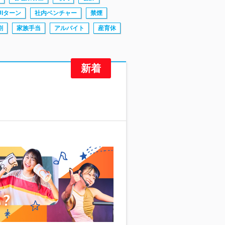
UIターン
社内ベンチャー
禁煙
割
家族手当
アルバイト
産育休