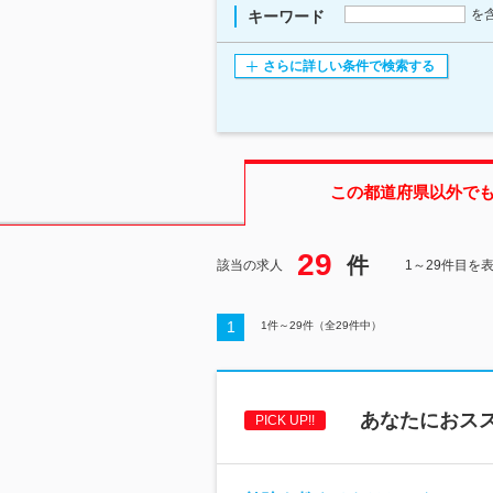
を
キーワード
さらに詳しい条件で検索する
この都道府県
以外で
29
件
該当の求人
1～29件目を
1
1
件～
29
件（全
29
件中）
あなたにおス
PICK UP!!