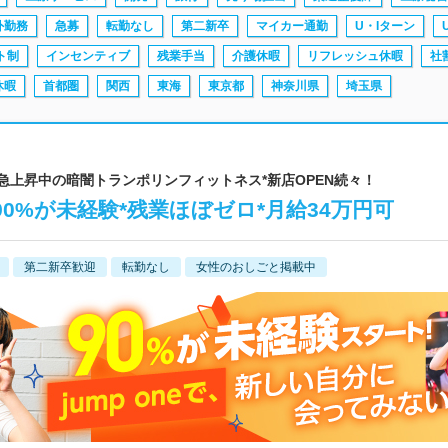
外勤務
急募
転勤なし
第二新卒
マイカー通勤
U・Iターン
ト制
インセンティブ
残業手当
介護休暇
リフレッシュ休暇
社
休暇
首都圏
関西
東海
東京都
神奈川県
埼玉県
l | 人気急上昇中の暗闇トランポリンフィットネス*新店OPEN続々！
0%が未経験*残業ほぼゼロ*月給34万円可
第二新卒歓迎
転勤なし
女性のおしごと掲載中