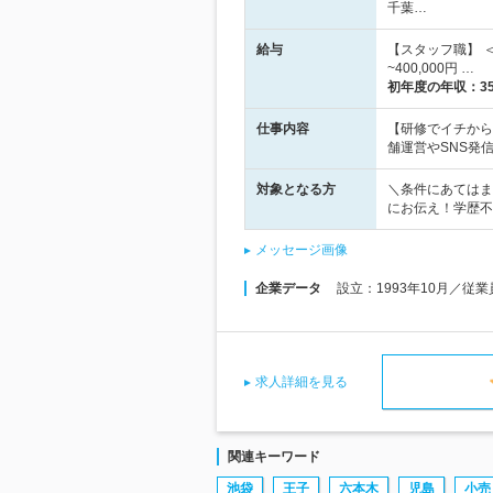
千葉…
給与
【スタッフ職】 ＜A
~400,000円 …
初年度の年収：
3
仕事内容
【研修でイチから学
舗運営やSNS発
対象となる方
＼条件にあてはま
にお伝え！学歴不
メッセージ画像
企業データ
設立：1993年10月／従
求人詳細を見る
関連キーワード
池袋
王子
六本木
児島
小売