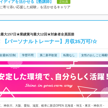
イディアを活かせる【塾講師】
正社員
に寄り添い応援した経験」を活かせるキャリア
★年休最大157日★業績賞与最大12回★対象者全員面接
【パーソナルトレーナー】月収35万可/☆
全週休2日制
学歴不問
第二新卒歓迎
転勤なし
女性のおしごと掲載
京、神奈川、大阪、愛知、滋賀、岐阜に新店OPEN 北海道・埼玉・東京・神奈川・