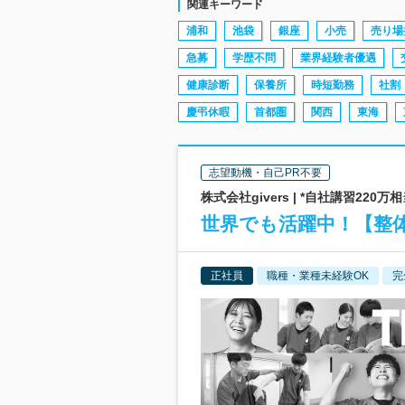
関連キーワード
浦和
池袋
銀座
小売
売り場
急募
学歴不問
業界経験者優遇
健康診断
保養所
時短勤務
社割
慶弔休暇
首都圏
関西
東海
志望動機・自己PR不要
株式会社givers | *自社講習22
世界でも活躍中！【整
正社員
職種・業種未経験OK
完