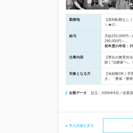
勤務地
【原則転勤なし｜
＼★の…
給与
月給255,000円
290,000円～…
初年度の年収：
3
仕事内容
【専任の教育担当
除く”治療家”へ
対象となる方
【未経験OK｜学
き」「整体・整骨
企業データ
設立：2006年8月／従業
求人詳細を見る