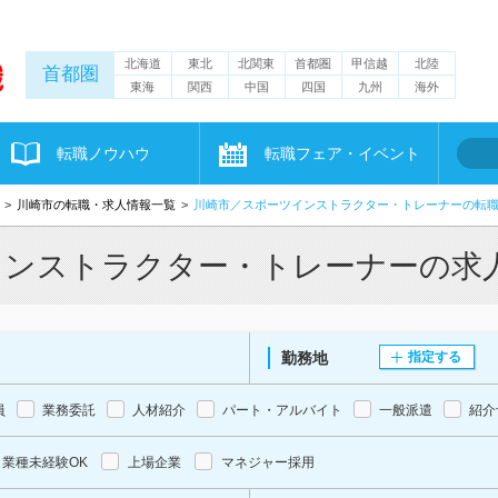
北海道
東北
北関東
首都圏
甲信越
北陸
首都圏
東海
関西
中国
四国
九州
海外
転職ノウハウ
転職フェア・イベント
川崎市の転職・求人情報一覧
川崎市／スポーツインストラクター・トレーナーの転
インストラクター・トレーナーの求
勤務地
指定する
員
業務委託
人材紹介
パート・アルバイト
一般派遣
紹介
業種未経験OK
上場企業
マネジャー採用