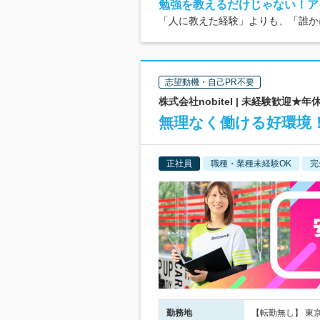
勉強を教えるだけじゃない！ア
「人に教えた経験」よりも、「誰か
志望動機・自己PR不要
株式会社nobitel | 未経験歓迎
無理なく働ける好環境！
正社員
職種・業種未経験OK
完
勤務地
【転勤無し】 東