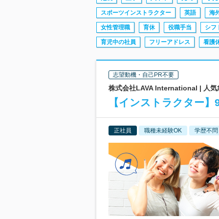
スポーツインストラクター
英語
海
女性管理職
育休
役職手当
シフ
育児中の社員
フリーアドレス
看護
志望動機・自己PR不要
株式会社LAVA Internationa
【インストラクター】9
正社員
職種未経験OK
学歴不問