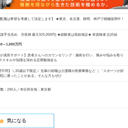
配属は希望を考慮して決定します】 ★東京、名古屋、静岡、神戸で積極採用中！
～(諸手当含め 月収例 最大325,000円) ★経験者は前給保証★ 有資格者 [1]月給
50～1,000万円
が成長サポート】患者さんへのカウンセリング・施術を行い、痛みや悩みを取り
。※スキルや知識を深める定期勉強会も
歴不問】＼35歳以下限定／ 先輩の前職は介護職や医療事務など ｜「スポーツが好
院に通ったことがある」そんな方もぜひ
員数：290人／本社所在地：東京都
気になる