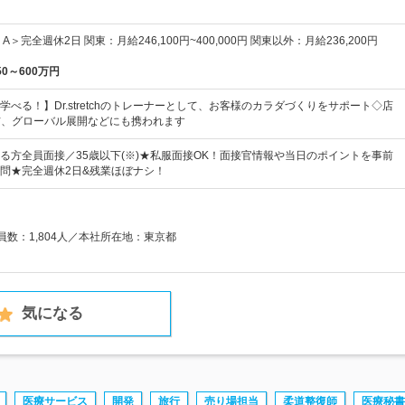
＞完全週休2日 関東：月給246,100円~400,000円 関東以外：月給236,200円
50～600万円
べる！】Dr.stretchのトレーナーとして、お客様のカラダづくりをサポート◇店
信、グローバル展開などにも携われます
る方全員面接／35歳以下(※)★私服面接OK！面接官情報や当日のポイントを事前
問★完全週休2日&残業ほぼナシ！
業員数：1,804人／本社所在地：東京都
気になる
医療サービス
開発
旅行
売り場担当
柔道整復師
医療秘書