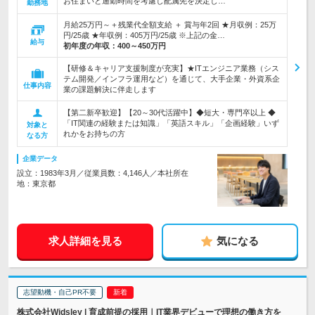
お住まいと通勤時間を考慮し配属先を決定し…
勤務地
月給25万円～＋残業代全額支給 ＋ 賞与年2回 ★月収例：25万
円/25歳 ★年収例：405万円/25歳 ※上記の金…
給与
初年度の年収：
400～450万円
【研修＆キャリア支援制度が充実】★ITエンジニア業務（シス
テム開発／インフラ運用など）を通じて、大手企業・外資系企
仕事内容
業の課題解決に伴走します
【第二新卒歓迎】【20～30代活躍中】◆短大・専門卒以上 ◆
「IT関連の経験または知識」「英語スキル」「企画経験」いず
対象と
れかをお持ちの方
なる方
企業データ
設立：1983年3月／従業員数：4,146人／本社所在
地：東京都
求人詳細を見る
気になる
志望動機・自己PR不要
株式会社Widsley | 育成前提の採用｜IT業界デビューで理想の働き方を