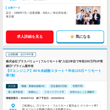
企業データ
設立：1988年7月／従業員数：800人／本社所在地：
東京都
求人詳細を見る
気になる
志望動機・自己PR不要
株式会社プラスバリュー | フルリモート有*入社2年目で年収200万円UP実
績◎*プライム案件有
【ITエンジニア】80％未経験スタート＊年休125日＊リモート
率7割
正社員
職種・業種未経験OK
完全週休2日制
学歴不問
第二新卒歓迎
転勤なし
リモートワーク可
女性のおしごと掲載中
情報更新日：2026/07/10 終了予定日：2026/09/10
◎転勤なし ◎リモート・フルリモート案件あり ※リモート率7
割 ※フルリモ勤務の場合は光熱費サポー…
勤務地