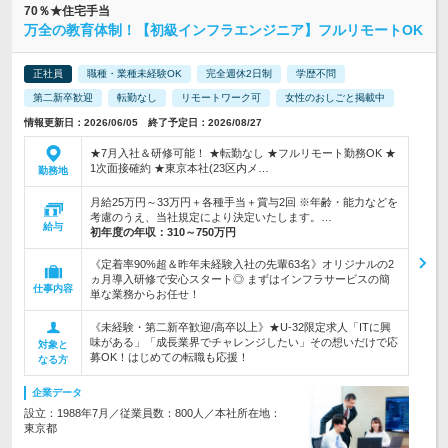
70％★住宅手当
万全の教育体制！【初級インフラエンジニア】フルリモートOK
正社員
職種・業種未経験OK
完全週休2日制
学歴不問
第二新卒歓迎
転勤なし
リモートワーク可
女性のおしごと掲載中
情報更新日：2026/06/05 終了予定日：2026/08/27
★7月入社＆研修可能！ ★転勤なし ★フルリモート勤務OK ★
1次面接確約 ★東京本社(23区内メ…
勤務地
月給25万円～33万円＋各種手当＋賞与2回 ※年齢・能力などを
考慮のうえ、当社規定により決定いたします。…
給与
初年度の年収：
310～750万円
《定着率90%超＆昨年未経験入社の先輩63名》オリジナルの2
ヵ月導入研修で安心スタート◎ まずはインフラサービスの簡
仕事内容
単な業務からお任せ！
《未経験・第二新卒歓迎/高卒以上》★U-32限定求人「ITに興
味がある」「成長業界でチャレンジしたい」その想いだけで応
対象と
募OK！はじめての転職も応援！
なる方
企業データ
設立：1988年7月／従業員数：800人／本社所在地：
東京都