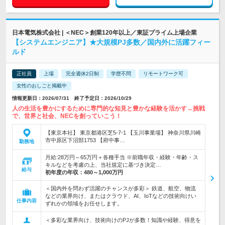
日本電気株式会社 | ＜NEC＞創業120年以上／東証プライム上場企業
【システムエンジニア】★大規模PJ多数／国内外に活躍フィー
ルド
正社員
上場
完全週休2日制
学歴不問
リモートワーク可
女性のおしごと掲載中
情報更新日：2026/07/31 終了予定日：2026/10/29
人の生活を豊かにするために専門的な知見と豊かな経験を活かす→挑戦
で、世界と社会、NECを創っていこう！
【東京本社】 東京都港区芝5-7-1 【玉川事業場】 神奈川県川崎
市中原区下沼部1753 【府中事…
勤務地
月給:28万円～65万円＋各種手当 ※前職年収・経験・年齢・ス
キルなどを考慮の上、当社規定に基づき決定…
給与
初年度の年収：
480～1,000万円
＜国内外を問わず活躍のチャンスが多彩＞ 鉄道、航空、物流
などの業界向け、またはクラウド、AI、IoTなどの技術向けい
仕事内容
ずれかの領域をお任せします。
＜多彩な業界向け、技術向けのPJが多数！知識や経験、得意を