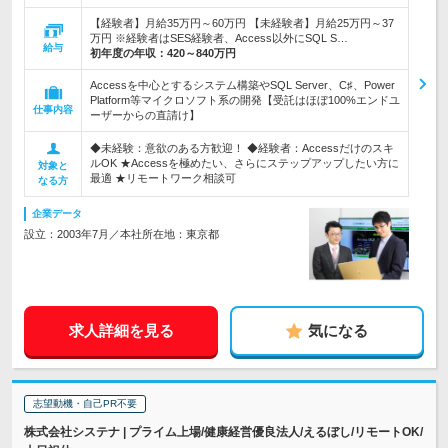
【経験者】月給35万円～60万円 【未経験者】月給25万円～37
万円 ※経験者はSES経験者、Access以外にSQL S…
給与
初年度の年収：
420～840万円
Accessを中心とするシステム構築やSQL Server、C♯、Power
Platform等マイクロソフト系の開発【受託はほぼ100%エンドユ
仕事内容
ーザーからの直請け】
◆未経験：意欲のある方歓迎！ ◆経験者：Accessだけのスキ
ルOK ★Accessを極めたい、さらにステップアップしたい方に
対象と
最適 ★リモートワーク相談可
なる方
企業データ
設立：2003年7月／本社所在地：東京都
求人詳細を見る
気になる
志望動機・自己PR不要
株式会社システナ | プライム上場/健康経営優良法人/えるぼし/リモートOK/