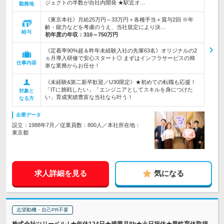
ジェクトの半数が自社内開発 ★駅近オ…
勤務地
《東京本社》月給25万円～33万円＋各種手当＋賞与2回 ※年
齢・能力などを考慮のうえ、当社規定により決…
給与
初年度の年収：
310～750万円
《定着率90%超＆昨年未経験入社の先輩63名》オリジナルの2
ヵ月導入研修で安心スタート◎ まずはインフラサービスの簡
仕事内容
単な業務からお任せ！
《未経験&第二新卒歓迎／U30限定》★初めての転職も応援！
「ITに挑戦したい」「エンジニアとしてスキルを身につけた
対象と
い」育成実績豊富な当社なら叶う！
なる方
企業データ
設立：1988年7月／従業員数：800人／本社所在地：
東京都
求人詳細を見る
気になる
志望動機・自己PR不要