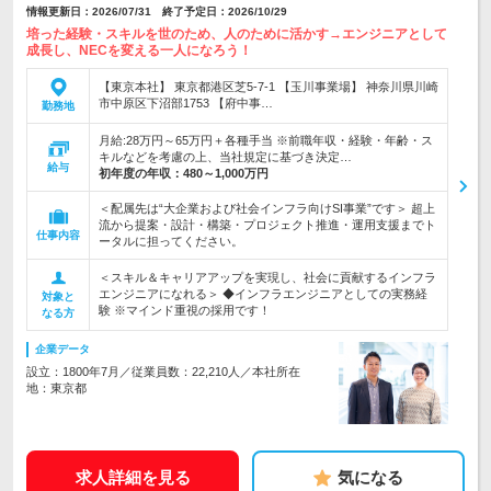
情報更新日：2026/07/31 終了予定日：2026/10/29
培った経験・スキルを世のため、人のために活かす→エンジニアとして
成長し、NECを変える一人になろう！
【東京本社】 東京都港区芝5-7-1 【玉川事業場】 神奈川県川崎
市中原区下沼部1753 【府中事…
勤務地
月給:28万円～65万円＋各種手当 ※前職年収・経験・年齢・ス
キルなどを考慮の上、当社規定に基づき決定…
給与
初年度の年収：
480～1,000万円
＜配属先は“大企業および社会インフラ向けSI事業”です＞ 超上
流から提案・設計・構築・プロジェクト推進・運用支援までト
仕事内容
ータルに担ってください。
＜スキル＆キャリアアップを実現し、社会に貢献するインフラ
エンジニアになれる＞ ◆インフラエンジニアとしての実務経
対象と
験 ※マインド重視の採用です！
なる方
企業データ
設立：1800年7月／従業員数：22,210人／本社所在
地：東京都
求人詳細を見る
気になる