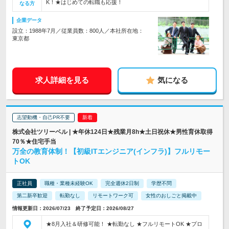
K！★はじめての転職も応援！
なる方
企業データ
設立：1988年7月／従業員数：800人／本社所在地：
東京都
求人詳細を見る
気になる
志望動機・自己PR不要
株式会社ツリーベル | ★年休124日★残業月8h★土日祝休★男性育休取得
70％★住宅手当
万全の教育体制！【初級ITエンジニア(インフラ)】フルリモー
トOK
正社員
職種・業種未経験OK
完全週休2日制
学歴不問
第二新卒歓迎
転勤なし
リモートワーク可
女性のおしごと掲載中
情報更新日：2026/07/23 終了予定日：2026/08/27
★8月入社＆研修可能！ ★転勤なし ★フルリモートOK ★プロ