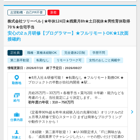
志望動機・自己PR不要
株式会社ツリーベル | ★年休124日★残業月8h★土日祝休★男性育休取得
70％★住宅手当
安心の2ヵ月研修【プログラマー】★フルリモートOK★1次面
接確約
正社員
職種・業種未経験OK
完全週休2日制
学歴不問
第二新卒歓迎
転勤なし
リモートワーク可
女性のおしごと掲載中
情報更新日：2026/07/10 終了予定日：2026/08/27
★8月入社＆研修可能！ ★転勤なし ★フルリモート勤務OK ★
プロジェクトの半数が自社内開発 ★駅…
勤務地
月給25万円～33万円＋各種手当＋賞与2回 ※年齢・能力などを
考慮のうえ、当社規定により決定します。 ※…
給与
初年度の年収：
310～750万円
《定着率90%超＆昨年未経験入社の先輩63名》オリジナルの2
ヵ月導入研修で安心スタート◎ まずは簡単なプログラミング
仕事内容
や動作テストから！
《未経験・第二新卒歓迎！》★U-30限定求人「ITに興味があ
る」「成長業界でチャレンジしたい」⇒その想いだけで応募O
対象と