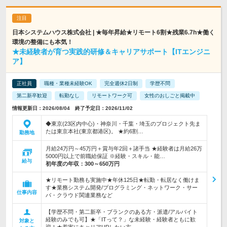
日本システムハウス株式会社 | ★毎年昇給★リモート6割★残業6.7h★働く
環境の整備にも本気！
★未経験者が育つ実践的研修＆キャリアサポート【ITエンジニ
ア】
正社員
職種・業種未経験OK
完全週休2日制
学歴不問
第二新卒歓迎
転勤なし
リモートワーク可
女性のおしごと掲載中
情報更新日：2026/08/04 終了予定日：2026/11/02
◆東京(23区内中心)・神奈川・千葉・埼玉のプロジェクト先ま
たは東京本社(東京都港区)。 ★約6割…
勤務地
月給24万円～45万円＋賞与年2回＋諸手当 ★経験者は月給26万
5000円以上で前職給保証 ※経験・スキル・能…
給与
初年度の年収：
300～650万円
★リモート勤務も実施中★年休125日★転勤・転居なく働けま
す★業務システム開発/プログラミング・ネットワーク・サー
仕事内容
バ・クラウド関連業務など
【学歴不問・第二新卒・ブランクのある方・派遣/アルバイト
経験のみでも可】★「ITって？」な未経験・経験者ともに歓
対象と