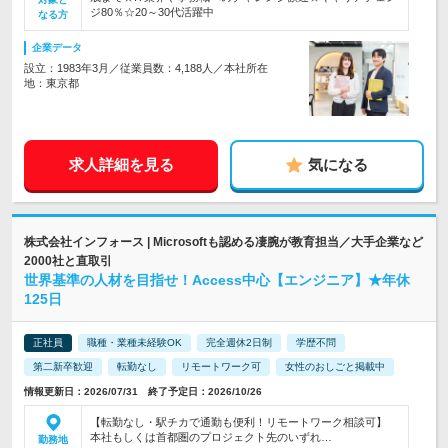
ジ80％☆20～30代活躍中
なる方
企業データ
設立：1983年3月／従業員数：4,188人／本社所在
地：東京都
求人詳細を見る
気になる
株式会社インフォース | Microsoftも認める凄腕が教育担当／大手企業など
2000社と直取引
世界基準の人材を目指せ！Access中心【エンジニア】★年休
125日
正社員
職種・業種未経験OK
完全週休2日制
学歴不問
第二新卒歓迎
転勤なし
リモートワーク可
女性のおしごと掲載中
情報更新日：2026/07/31 終了予定日：2026/10/26
【転勤なし・駅チカで通勤も便利！リモートワーク相談可】
本社もしくは首都圏のプロジェクト先のいずれ…
勤務地