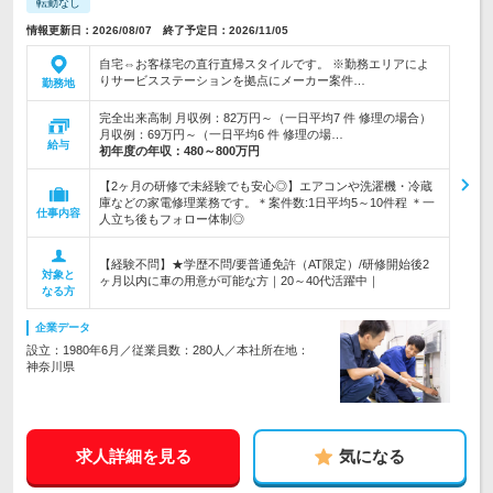
転勤なし
情報更新日：2026/08/07 終了予定日：2026/11/05
自宅⇔お客様宅の直行直帰スタイルです。 ※勤務エリアによ
りサービスステーションを拠点にメーカー案件…
勤務地
完全出来高制 月収例：82万円～（一日平均7 件 修理の場合）
月収例：69万円～（一日平均6 件 修理の場…
給与
初年度の年収：
480～800万円
【2ヶ月の研修で未経験でも安心◎】エアコンや洗濯機・冷蔵
庫などの家電修理業務です。＊案件数:1日平均5～10件程 ＊一
仕事内容
人立ち後もフォロー体制◎
【経験不問】★学歴不問/要普通免許（AT限定）/研修開始後2
対象と
ヶ月以内に車の用意が可能な方｜20～40代活躍中｜
なる方
企業データ
設立：1980年6月／従業員数：280人／本社所在地：
神奈川県
求人詳細を見る
気になる