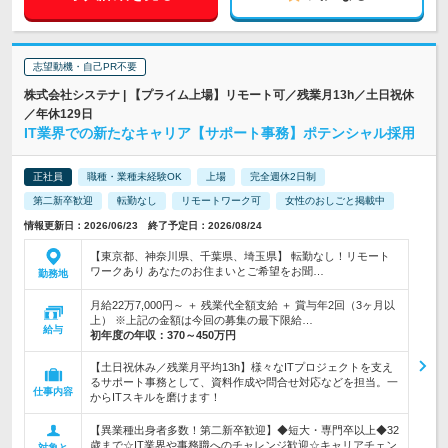
志望動機・自己PR不要
株式会社システナ | 【プライム上場】リモート可／残業月13h／土日祝休
／年休129日
IT業界での新たなキャリア【サポート事務】ポテンシャル採用
正社員
職種・業種未経験OK
上場
完全週休2日制
第二新卒歓迎
転勤なし
リモートワーク可
女性のおしごと掲載中
情報更新日：2026/06/23 終了予定日：2026/08/24
【東京都、神奈川県、千葉県、埼玉県】 転勤なし！リモート
ワークあり あなたのお住まいとご希望をお聞…
勤務地
月給22万7,000円～ ＋ 残業代全額支給 ＋ 賞与年2回（3ヶ月以
上） ※上記の金額は今回の募集の最下限給…
給与
初年度の年収：
370～450万円
【土日祝休み／残業月平均13h】様々なITプロジェクトを支え
るサポート事務として、資料作成や問合せ対応などを担当。一
仕事内容
からITスキルを磨けます！
【異業種出身者多数！第二新卒歓迎】◆短大・専門卒以上◆32
歳まで☆IT業界や事務職へのチャレンジ歓迎☆キャリアチェン
対象と