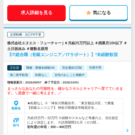
求人詳細を見る
気になる
志望動機・自己PR不要
株式会社エヌエス・フューチャー | ＃月給25万円以上 ＃残業月10h以下 ＃
土日祝休み ＃複数名採用
【IT総合職（初級エンジニア／ITサポート）】*未経験歓迎
正社員
職種・業種未経験OK
完全週休2日制
学歴不問
第二新卒歓迎
転勤なし
女性のおしごと掲載中
情報更新日：2026/08/07 終了予定日：2026/10/01
まっさらなあなたの可能性を、確かなスキルとキャリアへ育てていきま
す。＼面接で一緒に考えます。／
★転勤なし ※「神奈川県横浜市」「東京都品川区」で募集
【初級エンジニア】 神奈川県横浜市鶴見区生…
勤務地
月給25万円～32万円 ※経験やスキルなど考慮の上、当社規定
により決定します。 ※試用期間3カ月（その間…
給与
初年度の年収：
300～400万円