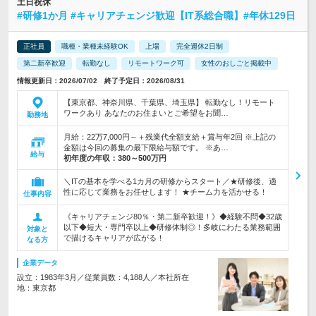
土日祝休
#研修1か月 #キャリアチェンジ歓迎【IT系総合職】#年休129日
正社員
職種・業種未経験OK
上場
完全週休2日制
第二新卒歓迎
転勤なし
リモートワーク可
女性のおしごと掲載中
情報更新日：2026/07/02 終了予定日：2026/08/31
【東京都、神奈川県、千葉県、埼玉県】 転勤なし！リモート
ワークあり あなたのお住まいとご希望をお聞…
勤務地
月給：22万7,000円～＋残業代全額支給＋賞与年2回 ※上記の
金額は今回の募集の最下限給与額です。 ※あ…
給与
初年度の年収：
380～500万円
＼ITの基本を学べる1カ月の研修からスタート／★研修後、適
性に応じて業務をお任せします！ ★チーム力を活かせる！
仕事内容
《キャリアチェンジ80％・第二新卒歓迎！》◆経験不問◆32歳
以下◆短大・専門卒以上◆研修体制◎！多岐にわたる業務範囲
対象と
で描けるキャリアが広がる！
なる方
企業データ
設立：1983年3月／従業員数：4,188人／本社所在
地：東京都