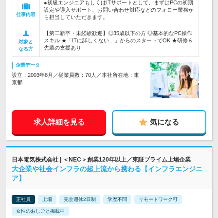
●初級エンジニアもしくはITサポートとして、まずはPCの初期
設定や導入サポート、お問い合わせ対応などのフォロー業務か
仕事内容
ら担当していただきます。
【第二新卒・未経験歓迎】◎35歳以下の方 ◎基本的なPC操作
スキル ★「ITに詳しくない…」からのスタートでOK ★研修＆
対象と
先輩の支援あり
なる方
企業データ
設立：2003年8月／従業員数：70人／本社所在地：東
京都
求人詳細を見る
気になる
日本電気株式会社 | ＜NEC＞創業120年以上／東証プライム上場企業
大企業や社会インフラの超上流から携わる【インフラエンジニ
ア】
正社員
上場
完全週休2日制
学歴不問
リモートワーク可
女性のおしごと掲載中