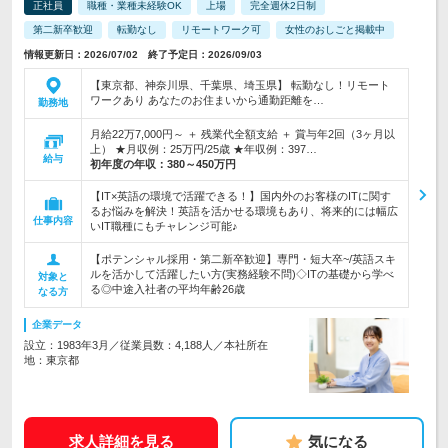
正社員
職種・業種未経験OK
上場
完全週休2日制
第二新卒歓迎
転勤なし
リモートワーク可
女性のおしごと掲載中
情報更新日：2026/07/02 終了予定日：2026/09/03
【東京都、神奈川県、千葉県、埼玉県】 転勤なし！リモート
ワークあり あなたのお住まいから通勤距離を…
勤務地
月給22万7,000円～ ＋ 残業代全額支給 ＋ 賞与年2回（3ヶ月以
上） ★月収例：25万円/25歳 ★年収例：397…
給与
初年度の年収：
380～450万円
【IT×英語の環境で活躍できる！】国内外のお客様のITに関す
るお悩みを解決！英語を活かせる環境もあり、将来的には幅広
仕事内容
いIT職種にもチャレンジ可能♪
【ポテンシャル採用・第二新卒歓迎】専門・短大卒~/英語スキ
ルを活かして活躍したい方(実務経験不問)◇ITの基礎から学べ
対象と
る◎中途入社者の平均年齢26歳
なる方
企業データ
設立：1983年3月／従業員数：4,188人／本社所在
地：東京都
求人詳細を見る
気になる