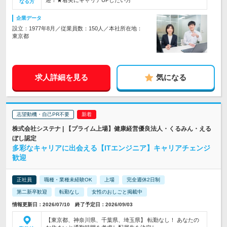
迎！★着実にキャリアUPしたい方
なる方
企業データ
設立：1977年8月／従業員数：150人／本社所在地：
東京都
求人詳細を見る
気になる
志望動機・自己PR不要
株式会社システナ | 【プライム上場】健康経営優良法人・くるみん・える
ぼし認定
多彩なキャリアに出会える【ITエンジニア】キャリアチェンジ
歓迎
正社員
職種・業種未経験OK
上場
完全週休2日制
第二新卒歓迎
転勤なし
女性のおしごと掲載中
情報更新日：2026/07/10 終了予定日：2026/09/03
【東京都、神奈川県、千葉県、埼玉県】 転勤なし！ あなたの