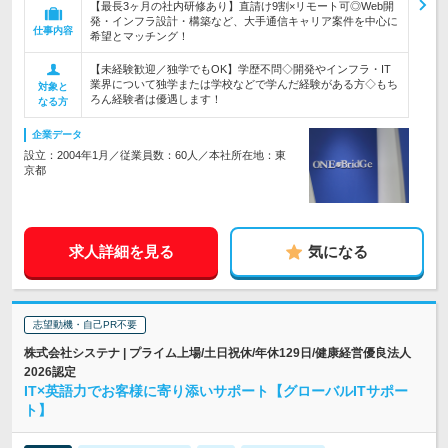
【最長3ヶ月の社内研修あり】直請け9割×リモート可◎Web開
発・インフラ設計・構築など、大手通信キャリア案件を中心に
仕事内容
希望とマッチング！
【未経験歓迎／独学でもOK】学歴不問◇開発やインフラ・IT
業界について独学または学校などで学んだ経験がある方◇もち
対象と
ろん経験者は優遇します！
なる方
企業データ
設立：2004年1月／従業員数：60人／本社所在地：東
京都
求人詳細を見る
気になる
志望動機・自己PR不要
株式会社システナ | プライム上場/土日祝休/年休129日/健康経営優良法人
2026認定
IT×英語力でお客様に寄り添いサポート【グローバルITサポー
ト】