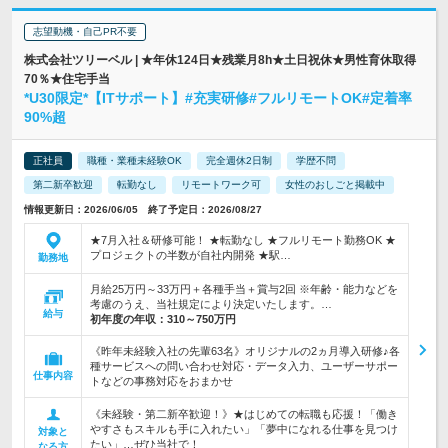
志望動機・自己PR不要
株式会社ツリーベル | ★年休124日★残業月8h★土日祝休★男性育休取得
70％★住宅手当
*U30限定*【ITサポート】#充実研修#フルリモートOK#定着率
90%超
正社員
職種・業種未経験OK
完全週休2日制
学歴不問
第二新卒歓迎
転勤なし
リモートワーク可
女性のおしごと掲載中
情報更新日：2026/06/05 終了予定日：2026/08/27
★7月入社＆研修可能！ ★転勤なし ★フルリモート勤務OK ★
プロジェクトの半数が自社内開発 ★駅…
勤務地
月給25万円～33万円＋各種手当＋賞与2回 ※年齢・能力などを
考慮のうえ、当社規定により決定いたします。…
給与
初年度の年収：
310～750万円
《昨年未経験入社の先輩63名》オリジナルの2ヵ月導入研修♪各
種サービスへの問い合わせ対応・データ入力、ユーザーサポー
仕事内容
トなどの事務対応をおまかせ
《未経験・第二新卒歓迎！》★はじめての転職も応援！「働き
やすさもスキルも手に入れたい」「夢中になれる仕事を見つけ
対象と
たい」…ぜひ当社で！
なる方