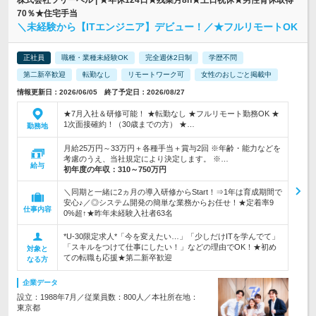
株式会社ツリーベル | ★年休124日★残業月8h★土日祝休★男性育休取得
70％★住宅手当
＼未経験から【ITエンジニア】デビュー！／★フルリモートOK
正社員
職種・業種未経験OK
完全週休2日制
学歴不問
第二新卒歓迎
転勤なし
リモートワーク可
女性のおしごと掲載中
情報更新日：2026/06/05 終了予定日：2026/08/27
★7月入社＆研修可能！ ★転勤なし ★フルリモート勤務OK ★
1次面接確約！（30歳までの方） ★…
勤務地
月給25万円～33万円＋各種手当＋賞与2回 ※年齢・能力などを
考慮のうえ、当社規定により決定します。 ※…
給与
初年度の年収：
310～750万円
＼同期と一緒に2ヵ月の導入研修からStart！⇒1年は育成期間で
安心♪／◎システム開発の簡単な業務からお任せ！★定着率9
仕事内容
0%超↑★昨年未経験入社者63名
*U-30限定求人*「今を変えたい…」「少しだけITを学んでて」
「スキルをつけて仕事にしたい！」などの理由でOK！★初め
対象と
ての転職も応援★第二新卒歓迎
なる方
企業データ
設立：1988年7月／従業員数：800人／本社所在地：
東京都