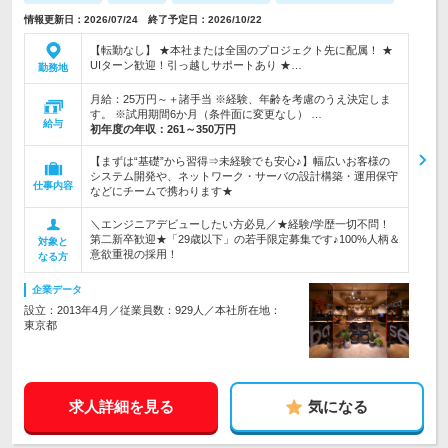
情報更新日：2026/07/24 終了予定日：2026/10/22
【転勤なし】 ★本社または全国のプロジェクト先に配属！ ★
UIターン歓迎！引っ越しサポートあり ★…
勤務地
月給：25万円～＋諸手当 ※経験、年齢を考慮のうえ決定しま
す。 ※試用期間6か月（条件面に変更なし） …
給与
初年度の年収：
261～350万円
【まずは“基礎”から習得⇒未経験でも安心♪】幅広いお客様の
システム開発や、ネットワーク・サーバの設計構築・運用保守
仕事内容
などにチームで携わります★
＼エンジニアデビューしたい方必見／★経験/学歴一切不問！
第二新卒歓迎★「29歳以下」の若手限定募集です♪100%人柄＆
対象と
意欲重視の採用！
なる方
企業データ
設立：2013年4月／従業員数：929人／本社所在地：
東京都
求人詳細を見る
気になる