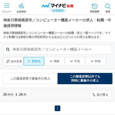
首都圏版
メニュー
会員登録
閲覧履歴
検索
神奈川県相模原市／コンピューター機器メーカーの求人・転職・中
途採用情報
神奈川県相模原市／コンピューター機器メーカーの転職・求人一覧ページです。マイ
ナビ転職では神奈川県の市区町村からもあなたにぴったりの求人を探せます。
神奈川県相模原市／コンピューター機器メーカー
勤務地
職種
年収
特徴
条件変更
この都道府県
以外でも
この都道府県
で募集中の求人
同時に募集中の求人
29
1
29
件中
-
件
並び替え
1