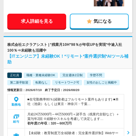
求人詳細を見る
気になる
株式会社エクラアシスト | *残業月10H*98％が年収UPを実現*中途入社
100％⇒未経験も活躍中
【ITエンジニア】未経験OK！*リモート*案件選択制*AIツール補
助
正社員
職種・業種未経験OK
完全週休2日制
学歴不問
第二新卒歓迎
転勤なし
リモートワーク可
女性のおしごと掲載中
情報更新日：2026/07/10 終了予定日：2026/08/20
■在宅勤務率80％(経験者はフルリモート案件もあります) ■本
社（池袋）もしくは東京・神奈川・千葉…
勤務地
月給24万5000円～44万5000円＋諸手当（残業代全額など）＋
賞与年2回 ※経験やスキルを考慮して決定します…
給与
初年度の年収：
320～600万円
【未経験：教育制度万全/経験者：完全案件選択制】Webサー