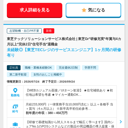
求人詳細を見る
気になる
志望動機・自己PR不要
東芝テックソリューションサービス株式会社 | 東芝Gr*研修充実*年賞与4カ
月以上*完休2日*住宅手当*退職金
未経験◎【東芝TECレジのサービスエンジニア】1ヶ月間の研修
有り
正社員
職種・業種未経験OK
完全週休2日制
学歴不問
第二新卒歓迎
女性のおしごと掲載中
情報更新日：2026/07/24 終了予定日：2026/09/24
【WEBカジュアル面接／UIターン歓迎】 ★住宅補助あり ★初
任地は希望を考慮 ★マイカー通勤OK…
勤務地
月給233,000円（一律業務手当10,000円含む）以上＋各種手 当
＋賞与（4ヵ月以上） ※新卒高卒初任給参考…
給与
初年度の年収：
380～450万円
【研修で基礎知識から対人スキルまで幅広く学べます】国内シ
ェアNo.1のPOSシステムなどの製品や周辺機器の導入提案・保