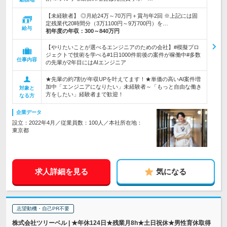
【未経験者】 ◎月給24万～70万円＋賞与年2回 ※上記には固
定残業代20時間分（3万1100円～9万700円）を…
給与
初年度の年収：
300～840万円
【やりたいことが選べるエンジニアのための会社】#模擬プロ
ジェクトで技術を学べる#1日1000件前後の案件が稼働中#多数
仕事内容
の先輩が2年目にはAIエンジニア
★先輩の約7割が年収UPを叶えてます！★単価の高いAI案件増
加中「エンジニアになりたい」未経験者～「もっと自由な働き
対象と
方をしたい」経験者まで歓迎！
なる方
企業データ
設立：2022年4月／従業員数：100人／本社所在地：
東京都
求人詳細を見る
気になる
志望動機・自己PR不要
株式会社ツリーベル | ★年休124日★残業月8h★土日祝休★男性育休取得