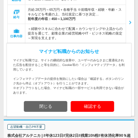
月給:28万円～65万円＋各種手当 ※前職年収・経験・年齢・ス
キルなどを考慮の上、当社規定に基づき決定…
給与
初年度の年収：
450～1,100万円
＜経験やスキルに合わせて配属＞カウンセリングや上流からの
提言を通じて、顧客企業の経営戦略やIT・ビジネス戦略の策定
仕事内容
～実現を支えます。
【フルリモート／フレックス勤務可】◆専門学校卒以上◆IT関
マイナビ転職からのお知らせ
連コンサルまたはデータ関連の企画・開発業務の経験をお持ち
対象と
の方
なる方
マイナビ転職では、サイトの継続的な改善や、ユーザーのみなさまに最適化され
た広告を配信すること等を目的に、Cookie等の「インフォマティブデータ」を利
企業データ
用しています。
設立：1800年7月／従業員数：22,210人／本社所在
インフォマティブデータの提供を無効にしたい場合は「確認する」ボタンのリン
地：東京都
ク先から停止（オプトアウト）を行うことができます。
※オプトアウトをした場合、マイナビ転職の一部サービスを利用できない場合が
あります。
求人詳細を見る
気になる
閉じる
確認する
志望動機・自己PR不要
株式会社アルテニカ | #年休123日#完休2日#残業10h程#有休消化率90％超