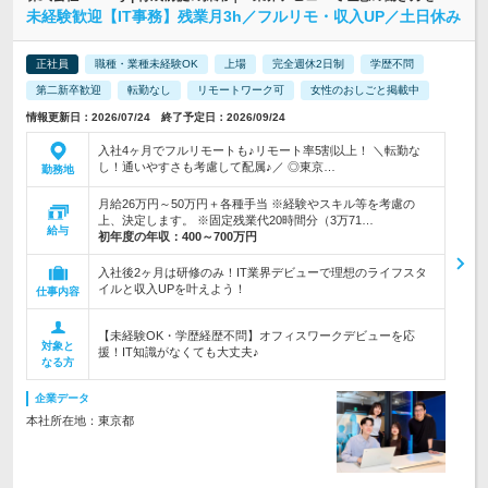
未経験歓迎【IT事務】残業月3h／フルリモ・収入UP／土日休み
正社員
職種・業種未経験OK
上場
完全週休2日制
学歴不問
第二新卒歓迎
転勤なし
リモートワーク可
女性のおしごと掲載中
情報更新日：2026/07/24 終了予定日：2026/09/24
入社4ヶ月でフルリモートも♪リモート率5割以上！ ＼転勤な
し！通いやすさも考慮して配属♪／ ◎東京…
勤務地
月給26万円～50万円＋各種手当 ※経験やスキル等を考慮の
上、決定します。 ※固定残業代20時間分（3万71…
給与
初年度の年収：
400～700万円
入社後2ヶ月は研修のみ！IT業界デビューで理想のライフスタ
イルと収入UPを叶えよう！
仕事内容
【未経験OK・学歴経歴不問】オフィスワークデビューを応
対象と
援！IT知識がなくても大丈夫♪
なる方
企業データ
本社所在地：東京都