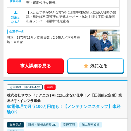
仕事内容
守・運用代行を担当。
【人と話す事が好きな方/20代活躍中/未経験大歓迎/入社時の知
識・経験は不問/充実の研修＆サポート体制】理文不問*異業種
対象と
出身メンバー活躍中*地域密着
なる方
企業データ
設立：1973年11月／従業員数：2,348人／本社所在
地：東京都
求人詳細を見る
気になる
志望動機・自己PR不要
株式会社サウンドテクニカ | AIには出来ない仕事！／【圧倒的安定感】業
界大手×インフラ事業
家電修理で月収100万円超も！【メンテナンススタッフ】未経
験OK
業務委託
職種・業種未経験OK
学歴不問
第二新卒歓迎