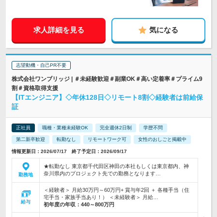
求人詳細を見る
気になる
志望動機・自己PR不要
株式会社ワンブリッジ | ＃未経験歓迎＃副業OK＃高い定着率＃プライム9
割＃資格取得支援
【ITエンジニア】◇年休128日◇リモート8割◇経験者は前給保
証
正社員
職種・業種未経験OK
完全週休2日制
学歴不問
第二新卒歓迎
転勤なし
リモートワーク可
女性のおしごと掲載中
情報更新日：2026/07/17 終了予定日：2026/09/17
★転勤なし 東京都千代田区神田の本社もしくは東京都内、神
奈川県内のプロジェクト先での勤務となります…
勤務地
＜経験者＞ 月給30万円～60万円+ 賞与年2回 ＋ 各種手当（住
宅手当・家族手当あり！） ＜未経験者＞ 月給…
給与
初年度の年収：
440～800万円