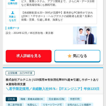
ビス、業務システム、アプリ開発まで。 さらにAI・データ分析
仕事内容
など最先端領域にも挑戦可能。
【未経験歓迎＆20～30代が活躍中】基本的なPC操作ができれ
ばOK！＊ITサポート・ヘルプデスクの経験者も歓迎＊先輩の
対象と
前職：営業、引越し業者、漁業など
なる方
企業データ
設立：2014年12月／本社所在地：東京都
求人詳細を見る
気になる
志望動機・自己PR不要
株式会社アルテニカ | U29採用★有休消化率90%超★引越しサポートあり
★資格取得支援
＼若手限定採用／未経験入社95％♪【ITエンジニア】年休123日
正社員
職種・業種未経験OK
完全週休2日制
学歴不問
第二新卒歓迎
転勤なし
リモートワーク可
女性のおしごと掲載中