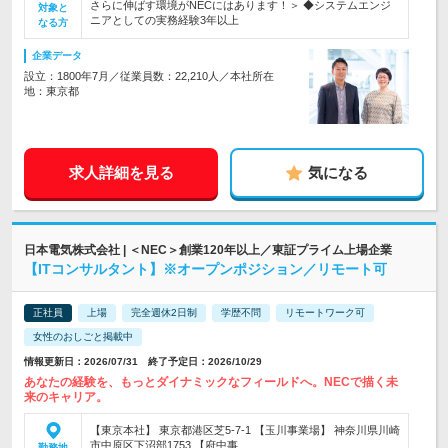
さらに伸ばす環境がNECにはあります！＞ ◆システムエンジ
対象と
ニアとしての実務経験3年以上
なる方
企業データ
設立：1800年7月／従業員数：22,210人／本社所在
地：東京都
求人詳細を見る
気になる
日本電気株式会社 | ＜NEC＞創業120年以上／東証プライム上場企業
【ITコンサルタント】※オープンポジション／リモート可
正社員
上場
完全週休2日制
学歴不問
リモートワーク可
女性のおしごと掲載中
情報更新日：2026/07/31 終了予定日：2026/10/29
あなたの経験を、もっとダイナミックなフィールドへ。NECで描く未
来のキャリア。
【東京本社】 東京都港区芝5-7-1 【玉川事業場】 神奈川県川崎
市中原区下沼部1753 【府中事…
勤務地