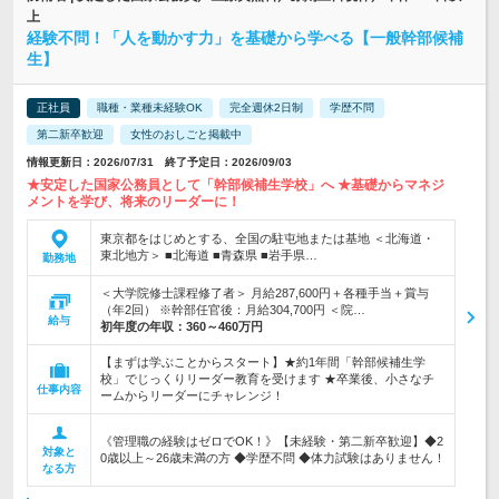
上
経験不問！「人を動かす力」を基礎から学べる【一般幹部候補
生】
正社員
職種・業種未経験OK
完全週休2日制
学歴不問
第二新卒歓迎
女性のおしごと掲載中
情報更新日：2026/07/31 終了予定日：2026/09/03
★安定した国家公務員として「幹部候補生学校」へ ★基礎からマネジ
メントを学び、将来のリーダーに！
東京都をはじめとする、全国の駐屯地または基地 ＜北海道・
東北地方＞ ■北海道 ■青森県 ■岩手県…
勤務地
＜大学院修士課程修了者＞ 月給287,600円＋各種手当＋賞与
（年2回） ※幹部任官後：月給304,700円 ＜院…
給与
初年度の年収：
360～460万円
【まずは学ぶことからスタート】★約1年間「幹部候補生学
校」でじっくりリーダー教育を受けます ★卒業後、小さなチ
仕事内容
ームからリーダーにチャレンジ！
《管理職の経験はゼロでOK！》【未経験・第二新卒歓迎】◆2
対象と
0歳以上～26歳未満の方 ◆学歴不問 ◆体力試験はありません！
なる方