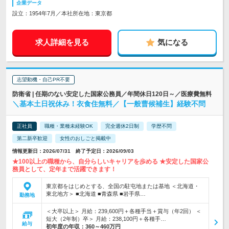
企業データ
設立：1954年7月／本社所在地：東京都
求人詳細を見る
気になる
志望動機・自己PR不要
防衛省 | 任期のない安定した国家公務員／年間休日120日～／医療費無料
＼基本土日祝休み！衣食住無料／【一般曹候補生】経験不問
正社員
職種・業種未経験OK
完全週休2日制
学歴不問
第二新卒歓迎
女性のおしごと掲載中
情報更新日：2026/07/31 終了予定日：2026/09/03
★100以上の職種から、自分らしいキャリアを歩める ★安定した国家公
務員として、定年まで活躍できます！
東京都をはじめとする、全国の駐屯地または基地 ＜北海道・
東北地方＞ ■北海道 ■青森県 ■岩手県…
勤務地
＜大卒以上＞ 月給：239,600円＋各種手当＋賞与（年2回） ＜
短大（2年制）卒＞ 月給：238,100円＋各種手…
給与
初年度の年収：
360～460万円