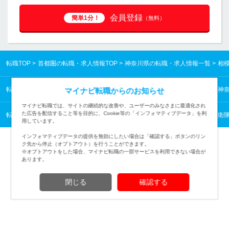
会員登録
簡単1分！
（無料）
転職TOP
首都圏の転職・求人情報TOP
神奈川県の転職・求人情報一覧
相
転職TOP
首都圏の転職・求人情報TOP
神奈川県の転職・求人情報一覧
神
マイナビ転職からのお知らせ
マイナビ転職では、サイトの継続的な改善や、ユーザーのみなさまに最適化され
た広告を配信すること等を目的に、Cookie等の「インフォマティブデータ」を利
転職TOP
業種から探す
公的機関の転職・求人情報一覧
警察・消防・自衛
用しています。
インフォマティブデータの提供を無効にしたい場合は「確認する」ボタンのリン
ク先から停止（オプトアウト）を行うことができます。
※オプトアウトをした場合、マイナビ転職の一部サービスを利用できない場合が
あります。
TOPページへ
閉じる
確認する
(c) Mynavi Corporation