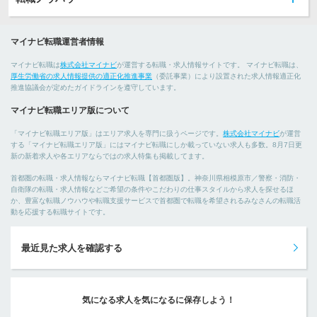
マイナビ転職運営者情報
マイナビ転職は
株式会社マイナビ
が運営する転職・求人情報サイトです。 マイナビ転職は、
厚生労働省の求人情報提供の適正化推進事業
（委託事業）により設置された求人情報適正化
推進協議会が定めたガイドラインを遵守しています。
マイナビ転職エリア版について
「マイナビ転職エリア版」はエリア求人を専門に扱うページです。
株式会社マイナビ
が運営
する「マイナビ転職エリア版」にはマイナビ転職にしか載っていない求人も多数。8月7日更
新の新着求人や各エリアならではの求人特集も掲載してます。
首都圏の転職・求人情報ならマイナビ転職【首都圏版】。神奈川県相模原市／警察・消防・
自衛隊の転職・求人情報などご希望の条件やこだわりの仕事スタイルから求人を探せるほ
か、豊富な転職ノウハウや転職支援サービスで首都圏で転職を希望されるみなさんの転職活
動を応援する転職サイトです。
最近見た求人を確認する
気になる求人を気になるに保存しよう！