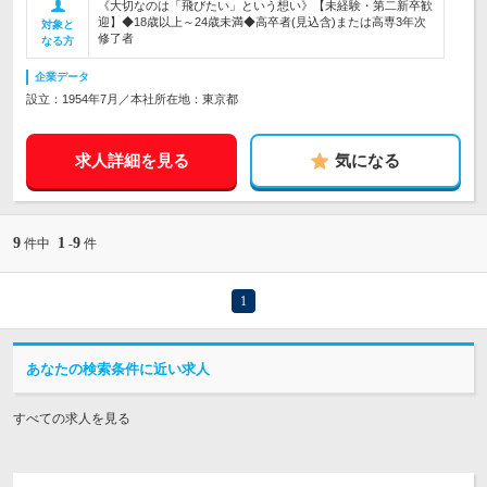
《大切なのは「飛びたい」という想い》【未経験・第二新卒歓
迎】◆18歳以上～24歳未満◆高卒者(見込含)または高専3年次
対象と
修了者
なる方
企業データ
設立：1954年7月／本社所在地：東京都
求人詳細を見る
気になる
9
1
9
件中
-
件
1
あなたの検索条件に近い求人
すべての求人を見る