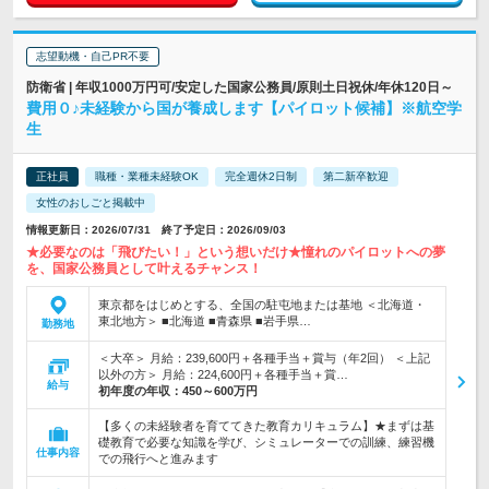
志望動機・自己PR不要
防衛省 | 年収1000万円可/安定した国家公務員/原則土日祝休/年休120日～
費用０♪未経験から国が養成します【パイロット候補】※航空学
生
正社員
職種・業種未経験OK
完全週休2日制
第二新卒歓迎
女性のおしごと掲載中
情報更新日：2026/07/31 終了予定日：2026/09/03
★必要なのは「飛びたい！」という想いだけ★憧れのパイロットへの夢
を、国家公務員として叶えるチャンス！
東京都をはじめとする、全国の駐屯地または基地 ＜北海道・
東北地方＞ ■北海道 ■青森県 ■岩手県…
勤務地
＜大卒＞ 月給：239,600円＋各種手当＋賞与（年2回） ＜上記
以外の方＞ 月給：224,600円＋各種手当＋賞…
給与
初年度の年収：
450～600万円
【多くの未経験者を育ててきた教育カリキュラム】★まずは基
礎教育で必要な知識を学び、シミュレーターでの訓練、練習機
仕事内容
での飛行へと進みます