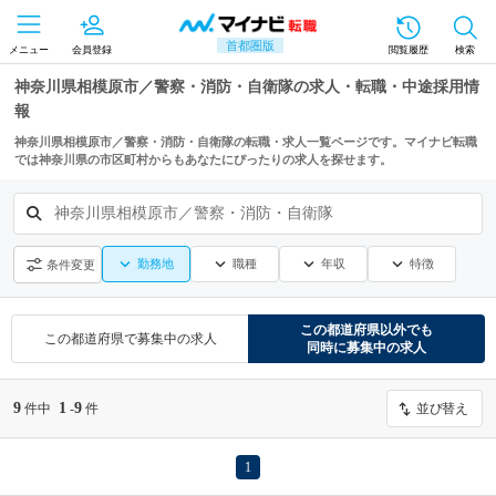
首都圏版
メニュー
会員登録
閲覧履歴
検索
神奈川県相模原市／警察・消防・自衛隊の求人・転職・中途採用情
報
神奈川県相模原市／警察・消防・自衛隊の転職・求人一覧ページです。マイナビ転職
では神奈川県の市区町村からもあなたにぴったりの求人を探せます。
神奈川県相模原市／警察・消防・自衛隊
勤務地
職種
年収
特徴
条件変更
この都道府県
以外でも
この都道府県
で募集中の求人
同時に募集中の求人
9
1
9
件中
-
件
並び替え
1