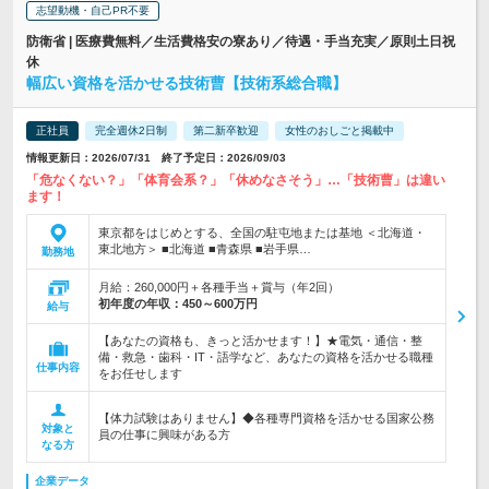
志望動機・自己PR不要
防衛省 | 医療費無料／生活費格安の寮あり／待遇・手当充実／原則土日祝
休
幅広い資格を活かせる技術曹【技術系総合職】
正社員
完全週休2日制
第二新卒歓迎
女性のおしごと掲載中
情報更新日：2026/07/31 終了予定日：2026/09/03
「危なくない？」「体育会系？」「休めなさそう」…「技術曹」は違い
ます！
東京都をはじめとする、全国の駐屯地または基地 ＜北海道・
東北地方＞ ■北海道 ■青森県 ■岩手県…
勤務地
月給：260,000円＋各種手当＋賞与（年2回）
初年度の年収：
450～600万円
給与
【あなたの資格も、きっと活かせます！】★電気・通信・整
備・救急・歯科・IT・語学など、あなたの資格を活かせる職種
仕事内容
をお任せします
【体力試験はありません】◆各種専門資格を活かせる国家公務
対象と
員の仕事に興味がある方
なる方
企業データ