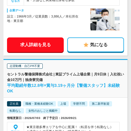
食・介護など異業種出身者も多数
なる方
企業データ
設立：1966年3月／従業員数：3,886人／本社所在
地：東京都
求人詳細を見る
気になる
志望動機・自己PR不要
セントラル警備保障株式会社 | 東証プライム上場企業｜月9日休｜入社祝い
金10万円｜独身寮完備
平均勤続年数12.8年×賞与3.19ヶ月分【警備スタッフ】未経験
OK
正社員
職種・業種未経験OK
上場
学歴不問
第二新卒歓迎
転勤なし
女性のおしごと掲載中
情報更新日：2026/07/03 終了予定日：2026/09/21
★東京都多摩エリアを中心に配属！（転居を伴う転勤なし）