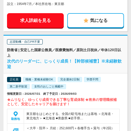
設立：1954年7月／本社所在地：東京都
求人詳細を見る
気になる
志望動機・自己PR不要
防衛省 | 安定した国家公務員／医療費無料／原則土日祝休／年休120日以
上
次代のリーダーに、じっくり成長！【幹部候補曹】※未経験歓
迎
正社員
職種・業種未経験OK
完全週休2日制
学歴不問
第二新卒歓迎
女性のおしごと掲載中
情報更新日：2026/07/31 終了予定日：2026/09/03
★ムリなく、ゆっくり成長できる丁寧な育成体制 ★将来の管理職候補
として、安定したキャリアを築けます！
東京都をはじめとする、全国の駐屯地または基地 ＜北海道・
東北地方＞ ■北海道 ■青森県 ■岩手県…
勤務地
＜大卒・院卒＞ 月給：252,600円＋各種手当＋賞与（年2回）