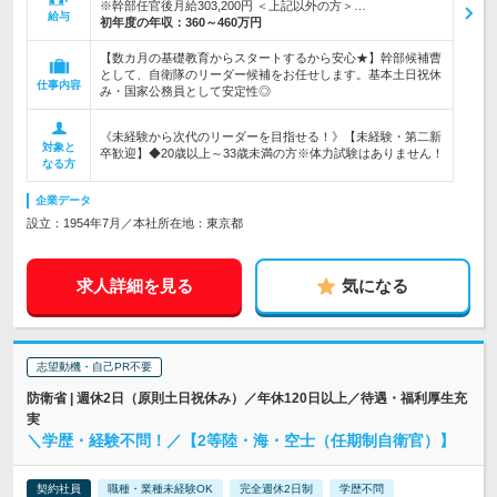
※幹部任官後月給303,200円 ＜上記以外の方＞…
給与
初年度の年収：
360～460万円
【数カ月の基礎教育からスタートするから安心★】幹部候補曹
として、自衛隊のリーダー候補をお任せします。基本土日祝休
仕事内容
み・国家公務員として安定性◎
《未経験から次代のリーダーを目指せる！》【未経験・第二新
対象と
卒歓迎】◆20歳以上～33歳未満の方※体力試験はありません！
なる方
企業データ
設立：1954年7月／本社所在地：東京都
求人詳細を見る
気になる
志望動機・自己PR不要
防衛省 | 週休2日（原則土日祝休み）／年休120日以上／待遇・福利厚生充
実
＼学歴・経験不問！／【2等陸・海・空士（任期制自衛官）】
契約社員
職種・業種未経験OK
完全週休2日制
学歴不問