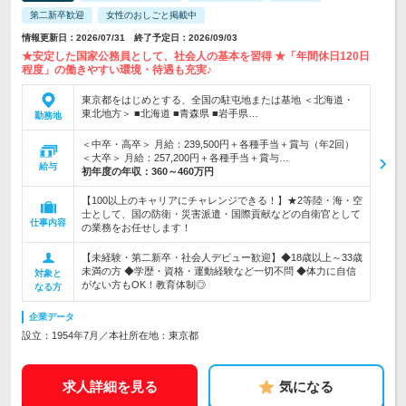
第二新卒歓迎
女性のおしごと掲載中
情報更新日：2026/07/31 終了予定日：2026/09/03
★安定した国家公務員として、社会人の基本を習得 ★「年間休日120日
程度」の働きやすい環境・待遇も充実♪
東京都をはじめとする、全国の駐屯地または基地 ＜北海道・
東北地方＞ ■北海道 ■青森県 ■岩手県…
勤務地
＜中卒・高卒＞ 月給：239,500円＋各種手当＋賞与（年2回）
＜大卒＞ 月給：257,200円＋各種手当＋賞与…
給与
初年度の年収：
360～460万円
【100以上のキャリアにチャレンジできる！】★2等陸・海・空
士として、国の防衛・災害派遣・国際貢献などの自衛官として
仕事内容
の業務をお任せします！
【未経験・第二新卒・社会人デビュー歓迎】◆18歳以上～33歳
未満の方 ◆学歴・資格・運動経験など一切不問 ◆体力に自信
対象と
がない方もOK！教育体制◎
なる方
企業データ
設立：1954年7月／本社所在地：東京都
求人詳細を見る
気になる