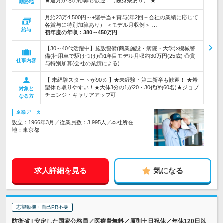
★遠方からの応募も歓迎！（独身寮あり） ★…
勤務地
月給23万4,500円～+諸手当＋賞与(年2回＋会社の業績に応じて
各賞与に特別加算あり） ＜モデル月収例＞ …
給与
初年度の年収：
380～450万円
【30～40代活躍中】施設警備(商業施設・病院・大学)×機械警
備(社用車で駆けつけ)◎1年目モデル月収約30万円(25歳) ◎賞
仕事内容
与特別加算(会社の業績による)
【 未経験スタートが90％ 】★未経験・第二新卒も歓迎！ ★希
望休も取りやすい！★大体3分の1が20・30代(約60名)★ジョブ
対象と
チェンジ・キャリアアップ可
なる方
企業データ
設立：1966年3月／従業員数：3,995人／本社所在
地：東京都
求人詳細を見る
気になる
志望動機・自己PR不要
防衛省 | 安定した国家公務員／医療費無料／原則土日祝休／年休120日以