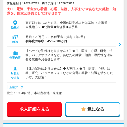
情報更新日：2026/07/31 終了予定日：2026/09/03
★IT、電気、宇宙から看護、心理、法務、人事まで ★あなたの経験・知
識を、国家公務員として活かせます！
東京都をはじめとする、全国の駐屯地または基地 ＜北海道・
東北地方＞ ■北海道 ■青森県 ■岩手県…
勤務地
月給：29万円～＋各種手当＋賞与（年2回）
初年度の年収：
450～600万円
給与
【ハードな訓練はありません！】★IT、医療、心理、研究、法
務、バックオフィスなど、あなたの経験・知識・専門性を活か
仕事内容
せる業務をお任せします
【体力試験はありません】◆大卒以上 ◆IT、医療、心理、法
務、研究、バックオフィスなどの分野の経験・知識を活かした
対象と
い方、大歓迎！
なる方
企業データ
設立：1954年7月／本社所在地：東京都
求人詳細を見る
気になる