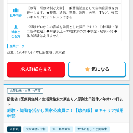
【教育・研修体制が充実】一般曹候補生として自衛官業務をお
任せします。★整備、通信、事務、調理、医務、ITなど、幅広
仕事内容
いキャリアにチャレンジできる
《経験ゼロからの育成を前提とした採用です！》【未経験・第
二新卒歓迎】◆18歳以上～33歳未満の方 ◆学歴・経験不問 ◆
対象と
体力試験はありません！
なる方
企業データ
設立：1954年7月／本社所在地：東京都
求人詳細を見る
気になる
志望動機・自己PR不要
防衛省 | 医療費無料／生活費格安の寮あり／原則土日祝休／年休120日以
上
経験・知識を活かし国家公務員に！【総合職】※キャリア採用
幹部
正社員
完全週休2日制
第二新卒歓迎
女性のおしごと掲載中