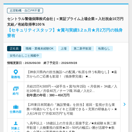
志望動機・自己PR不要
セントラル警備保障株式会社 | ＜東証プライム上場企業＞入社祝金10万円
支給／有給取得率100％
【セキュリティスタッフ】★賞与実績3.2ヵ月★月2万円の独身
寮有
正社員
職種・業種未経験OK
上場
第二新卒歓迎
転勤なし
女性のおしごと掲載中
情報更新日：2026/06/30 終了予定日：2026/09/28
【神奈川県内の担当施設への配属／転居を伴う転勤なし】 ■遠
方からのご応募も歓迎！（独身寮完備） ■…
勤務地
月給23万4,500円～+諸手当＋賞与(年2回) ＜月収例＞ 34歳／入
社10年目／月収40万／チーフ職 35歳／入社2…
給与
初年度の年収：
380～450万円
【JR東日本関連の『施設警備』を担当】巡回・監視が主な業
務⇒何歳からでもイキイキと活躍できる＜充実の研修あり＞★
仕事内容
入社1年目で"月収30万円"も可能
＼高卒以上・18歳以上の方全員と面接予定／■未経験＆第二新
卒歓迎！人物重視の採用★20～50代の幅広い層が活躍中★飲
対象と