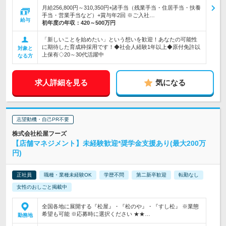
月給256,800円～310,350円+諸手当（残業手当・住居手当・扶養
手当・営業手当など）+賞与年2回 ※ご入社…
給与
初年度の年収：
420～500万円
「新しいことを始めたい」という想いを歓迎！あなたの可能性
に期待した育成枠採用です！◆社会人経験1年以上◆原付免許以
対象と
上保有◇20～30代活躍中
なる方
求人詳細を見る
気になる
志望動機・自己PR不要
株式会社松屋フーズ
【店舗マネジメント】未経験歓迎*奨学金支援あり(最大200万
円)
正社員
職種・業種未経験OK
学歴不問
第二新卒歓迎
転勤なし
女性のおしごと掲載中
全国各地に展開する『松屋』・『松のや』・『すし松』 ※業態
希望も可能 ※応募時に選択ください ★★…
勤務地