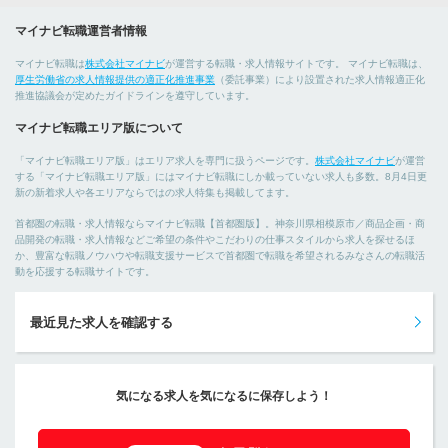
マイナビ転職運営者情報
マイナビ転職は
株式会社マイナビ
が運営する転職・求人情報サイトです。 マイナビ転職は、
厚生労働省の求人情報提供の適正化推進事業
（委託事業）により設置された求人情報適正化
推進協議会が定めたガイドラインを遵守しています。
マイナビ転職エリア版について
「マイナビ転職エリア版」はエリア求人を専門に扱うページです。
株式会社マイナビ
が運営
する「マイナビ転職エリア版」にはマイナビ転職にしか載っていない求人も多数。8月4日更
新の新着求人や各エリアならではの求人特集も掲載してます。
首都圏の転職・求人情報ならマイナビ転職【首都圏版】。神奈川県相模原市／商品企画・商
品開発の転職・求人情報などご希望の条件やこだわりの仕事スタイルから求人を探せるほ
か、豊富な転職ノウハウや転職支援サービスで首都圏で転職を希望されるみなさんの転職活
動を応援する転職サイトです。
最近見た求人を確認する
気になる求人を気になるに保存しよう！