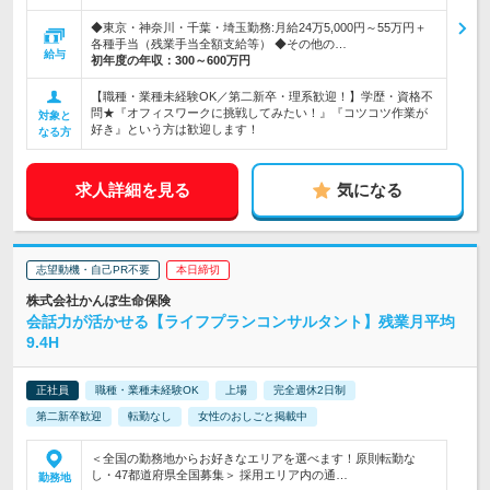
◆東京・神奈川・千葉・埼玉勤務:月給24万5,000円～55万円＋
各種手当（残業手当全額支給等） ◆その他の…
給与
初年度の年収：
300～600万円
【職種・業種未経験OK／第二新卒・理系歓迎！】学歴・資格不
問★『オフィスワークに挑戦してみたい！』『コツコツ作業が
対象と
好き』という方は歓迎します！
なる方
求人詳細を見る
気になる
志望動機・自己PR不要
本日締切
株式会社かんぽ生命保険
会話力が活かせる【ライフプランコンサルタント】残業月平均
9.4H
正社員
職種・業種未経験OK
上場
完全週休2日制
第二新卒歓迎
転勤なし
女性のおしごと掲載中
＜全国の勤務地からお好きなエリアを選べます！原則転勤な
し・47都道府県全国募集＞ 採用エリア内の通…
勤務地