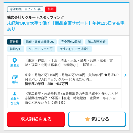
志望動機・自己PR不要
株式会社リクルートスタッフィング
未経験OK☆大手で働く【商品企画サポート】年休125日★在宅
あり
正社員
職種・業種未経験OK
完全週休2日制
第二新卒歓迎
転勤なし
リモートワーク可
女性のおしごと掲載中
【東京・神奈川・千葉・埼玉・大阪・愛知・兵庫・京都・宮
城・福岡・北海道募集♪】 ※転勤なし！駅近オ…
勤務地
東京：月給20万1100円～月給32万8300円＋賞与年2回 ◆月収UP
例 20代／入社3年目(リクルート)月収20万円…
給与
初年度の年収：
250～437万円
《第二新卒・未経験歓迎♪異業種出身の先輩活躍中》作りこんだ
志望動機や自己PR不要♪【在宅・時短勤務・産育休・ネイル自
対象と
由などあなたらしく働ける】
なる方
求人詳細を見る
気になる