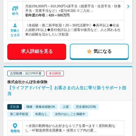
月給256,800円～310,350円+諸手当（残業手当・住居手当・扶養
手当・営業手当など）+賞与年2回 ※ご入社…
給与
初年度の年収：
420～500万円
《未経験・第二新卒歓迎！20～30代活躍中》◆高卒以上◆社会
人経験1年以上◆原付免許以上◇接客や販売など、人と関わる仕
対象と
事の経験を活かしたい方歓迎
なる方
求人詳細を見る
気になる
志望動機・自己PR不要
本日締切
株式会社かんぽ生命保険
【ライフアドバイザー】お客さまの人生に寄り添うサポート担
当
正社員
職種・業種未経験OK
上場
完全週休2日制
第二新卒歓迎
転勤なし
女性のおしごと掲載中
＜全国の勤務地からお好きなエリアを選べます！原則転勤な
し・47都道府県全国募集＞ 採用エリア内の通…
勤務地