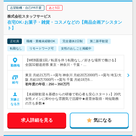
志望動機・自己PR不要
あと5日
株式会社スタッフサービス
在宅OK♪お菓子・雑貨・コスメなどの【商品企画アシスタン
ト】
正社員
職種・業種未経験OK
完全週休2日制
第二新卒歓迎
転勤なし
リモートワーク可
女性のおしごと掲載中
【WEB面接1回／転居を伴う転勤なし／好きな場所で働ける】
全国32都道府県 東京・神奈川・千葉・…
勤務地
東京 月給21万円～+賞与 神奈川 月給20万2000円～+賞与 埼玉/大
阪 月給19万7000円～+賞与 千葉 月給19万6…
給与
初年度の年収：
250～350万円
【未経験歓迎＆基礎からの研修で初心者も安心スタート♪】20代
女性メインに和やかな雰囲気で活躍中★産育休取得・時短勤務
対象と
の方も多数★
なる方
求人詳細を見る
気になる