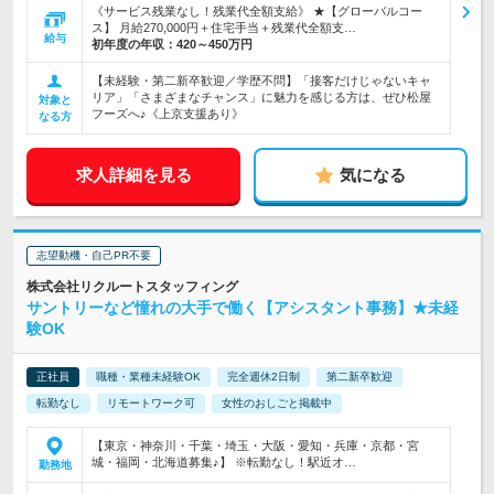
《サービス残業なし！残業代全額支給》 ★【グローバルコー
ス】 月給270,000円＋住宅手当＋残業代全額支…
給与
初年度の年収：
420～450万円
【未経験・第二新卒歓迎／学歴不問】「接客だけじゃないキャ
リア」「さまざまなチャンス」に魅力を感じる方は、ぜひ松屋
対象と
フーズへ♪《上京支援あり》
なる方
求人詳細を見る
気になる
志望動機・自己PR不要
株式会社リクルートスタッフィング
サントリーなど憧れの大手で働く【アシスタント事務】★未経
験OK
正社員
職種・業種未経験OK
完全週休2日制
第二新卒歓迎
転勤なし
リモートワーク可
女性のおしごと掲載中
【東京・神奈川・千葉・埼玉・大阪・愛知・兵庫・京都・宮
城・福岡・北海道募集♪】 ※転勤なし！駅近オ…
勤務地