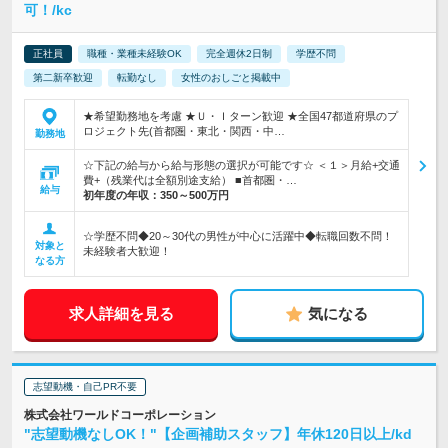
可！/kc
正社員
職種・業種未経験OK
完全週休2日制
学歴不問
第二新卒歓迎
転勤なし
女性のおしごと掲載中
★希望勤務地を考慮 ★Ｕ・Ｉターン歓迎 ★全国47都道府県のプ
ロジェクト先(首都圏・東北・関西・中…
勤務地
☆下記の給与から給与形態の選択が可能です☆ ＜１＞月給+交通
費+（残業代は全額別途支給） ■首都圏・…
給与
初年度の年収：
350～500万円
☆学歴不問◆20～30代の男性が中心に活躍中◆転職回数不問！
対象と
未経験者大歓迎！
なる方
求人詳細を見る
気になる
志望動機・自己PR不要
株式会社ワールドコーポレーション
"志望動機なしOK！"【企画補助スタッフ】年休120日以上/kd