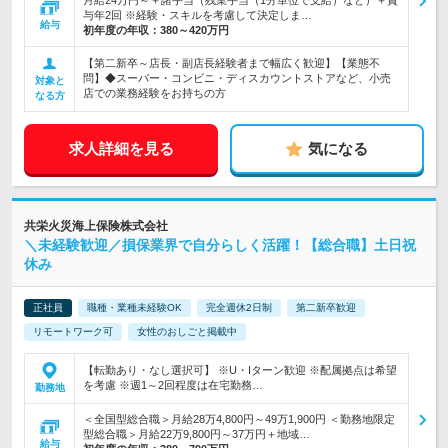
月給24万円～＋諸手当（残業手当（1分単位で支給）など）＋賞
与年2回 ※経験・スキルを考慮して決定しま…
給与
初年度の年収：
380～420万円
【第二新卒～店長・副店長経験者まで幅広く歓迎】【業態不
問】◆スーパー・コンビニ・ディスカウントストアなど、小売
対象と
店での業務経験をお持ちの方
なる方
求人詳細を見る
気になる
共栄火災海上保険株式会社
＼未経験歓迎／損保業界で自分らしく活躍！【総合職】土日祝
休み
正社員
職種・業種未経験OK
完全週休2日制
第二新卒歓迎
リモートワーク可
女性のおしごと掲載中
【転勤あり・なし選択可】 ※U・Iターン歓迎 ※配属拠点は希望
を考慮 ※週1～2回程度は在宅勤務…
勤務地
＜全国型総合職＞月給28万4,800円～49万1,900円 ＜勤務地限定
型総合職＞月給22万9,800円～37万円＋地域…
給与