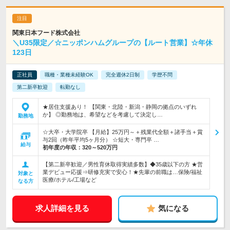
関東日本フード株式会社
＼U35限定／☆ニッポンハムグループの【ルート営業】☆年休
123日
正社員
職種・業種未経験OK
完全週休2日制
学歴不問
第二新卒歓迎
転勤なし
★居住支援あり！ 【関東・北陸・新潟・静岡の拠点のいずれ
か】 ◎勤務地は、希望などを考慮して決定し…
勤務地
☆大卒・大学院卒 【月給】25万円～＋残業代全額＋諸手当＋賞
与2回（昨年平均5ヶ月分） ☆短大・専門卒 …
給与
初年度の年収：
320～520万円
【第二新卒歓迎／男性育休取得実績多数】◆35歳以下の方 ★営
業デビュー応援⇒研修充実で安心！★先輩の前職は…保険/福祉
対象と
医療/ホテル/工場など
なる方
求人詳細を見る
気になる