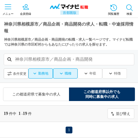
首都圏版
メニュー
会員登録
閲覧履歴
検索
神奈川県相模原市／商品企画・商品開発の求人・転職・中途採用情
報
神奈川県相模原市／商品企画・商品開発の転職・求人一覧ページです。マイナビ転職
では神奈川県の市区町村からもあなたにぴったりの求人を探せます。
神奈川県相模原市／商品企画・商品開発
勤務地
職種
年収
特徴
条件変更
この都道府県
以外でも
この都道府県
で募集中の求人
同時に募集中の求人
19
1
19
件中
-
件
並び替え
1