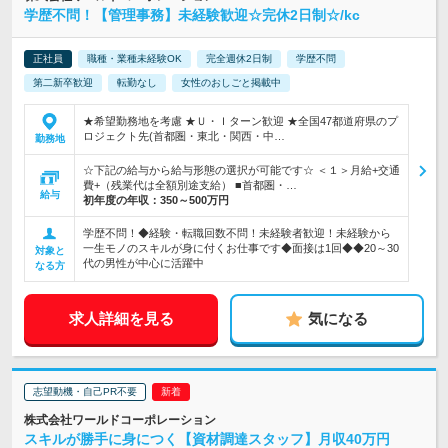
学歴不問！【管理事務】未経験歓迎☆完休2日制☆/kc
正社員
職種・業種未経験OK
完全週休2日制
学歴不問
第二新卒歓迎
転勤なし
女性のおしごと掲載中
★希望勤務地を考慮 ★Ｕ・Ｉターン歓迎 ★全国47都道府県のプ
ロジェクト先(首都圏・東北・関西・中…
勤務地
☆下記の給与から給与形態の選択が可能です☆ ＜１＞月給+交通
費+（残業代は全額別途支給） ■首都圏・…
給与
初年度の年収：
350～500万円
学歴不問！◆経験・転職回数不問！未経験者歓迎！未経験から
一生モノのスキルが身に付くお仕事です◆面接は1回◆◆20～30
対象と
代の男性が中心に活躍中
なる方
求人詳細を見る
気になる
志望動機・自己PR不要
株式会社ワールドコーポレーション
スキルが勝手に身につく【資材調達スタッフ】月収40万円