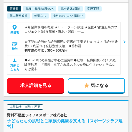
正社員
職種・業種未経験OK
完全週休2日制
学歴不問
第二新卒歓迎
転勤なし
女性のおしごと掲載中
★希望勤務地を考慮 ★Ｕ・Ｉターン歓迎 ★全国47都道府県のプ
ロジェクト先(首都圏・東北・関西・中…
勤務地
☆下記の給与から給与形態の選択が可能です☆ ＜１＞月給+交通
費+（残業代は全額別途支給） ■首都圏・…
給与
初年度の年収：
350～500万円
◆20～30代の男性が中心に活躍中◆経験・転職回数不問！未経
験者歓迎！『将来、重宝されるスキルを身に付けたい』そんな
対象と
方は是非！
なる方
求人詳細を見る
気になる
志望動機・自己PR不要
野村不動産ライフ＆スポーツ株式会社
子どもたちの挑戦とご家族の健康を支える【スポーツクラブ運
営】