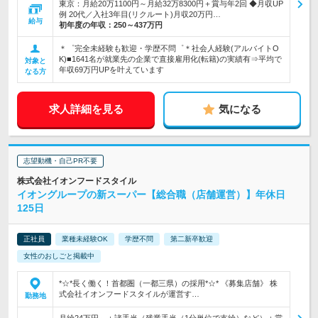
東京：月給20万1100円～月給32万8300円＋賞与年2回 ◆月収UP
例 20代／入社3年目(リクルート)月収20万円…
給与
初年度の年収：
250～437万円
＊゜完全未経験も歓迎・学歴不問゜＊社会人経験(アルバイトO
K)■1641名が就業先の企業で直接雇用化(転籍)の実績有⇒平均で
対象と
年収69万円UPを叶えています
なる方
求人詳細を見る
気になる
志望動機・自己PR不要
株式会社イオンフードスタイル
イオングループの新スーパー【総合職（店舗運営）】年休日
125日
正社員
業種未経験OK
学歴不問
第二新卒歓迎
女性のおしごと掲載中
*☆*長く働く！首都圏（一都三県）の採用*☆* 《募集店舗》 株
式会社イオンフードスタイルが運営す…
勤務地