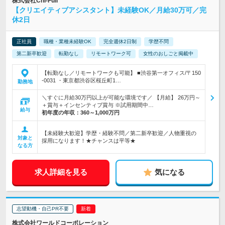
株式会社Chi-Full
【クリエイティブアシスタント】未経験OK／月給30万可／完
休2日
正社員
職種・業種未経験OK
完全週休2日制
学歴不問
第二新卒歓迎
転勤なし
リモートワーク可
女性のおしごと掲載中
【転勤なし／リモートワークも可能】 ■渋谷第一オフィス/〒150
-0031 ・東京都渋谷区桜丘町1…
勤務地
＼すぐに月給30万円以上が可能な環境です／ 【月給】 26万円～
＋賞与＋インセンティブ賞与 ※試用期間中…
給与
初年度の年収：
360～1,000万円
【未経験大歓迎】学歴・経験不問／第二新卒歓迎／人物重視の
対象と
採用になります！★チャンスは平等★
なる方
求人詳細を見る
気になる
志望動機・自己PR不要
株式会社ワールドコーポレーション