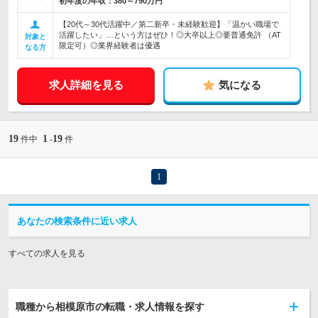
初年度の年収：
380～790万円
【20代～30代活躍中／第二新卒・未経験歓迎】「温かい職場で
活躍したい」…という方はぜひ！◎大卒以上◎要普通免許 （AT
対象と
限定可）◎業界経験者は優遇
なる方
求人詳細を見る
気になる
19
1
19
件中
-
件
1
あなたの検索条件に近い求人
すべての求人を見る
職種から相模原市の転職・求人情報を探す