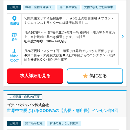
正社員
職種・業種未経験OK
第二新卒歓迎
女性のおしごと掲載中
＼関東圏エリア積極採用中！／ ★5名上の増員採用 ★フロント
やジムインストラクターの経験者は歓迎し…
勤務地
月給26万円～＋ 賞与(年2回)+各種手当 ※経験・能力等を考慮の
上、当社規程に基づき優遇します。 ※試用…
給与
初年度の年収：
360～420万円
月26万円以上スタート可！頑張りは昇給でしっかり評価します
◆第二新卒・未経験大歓迎◆入社2年目からのコンスタントな昇
対象と
給も◆連休OK・福利厚生充実
なる方
求人詳細を見る
気になる
志望動機・自己PR不要
ゴディバジャパン株式会社
世界中で愛されるGODIVAの【店長・副店長】インセン年4回
正社員
第二新卒歓迎
女性のおしごと掲載中