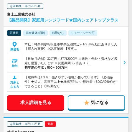
志望動機・自己PR不要
富士工業株式会社
【製品開発】家庭用レンジフード★国内シェアトップクラス
正社員
完全週休2日制
転勤なし
リモートワーク可
本社：神奈川県相模原市中央区淵野辺2-1-9 ※転勤はありません
【雇入れ直後】上記事業所 【変更…
勤務地
【日給月給制】32万円～37万2000円 ※経験・年齢・資格など考
慮し優遇いたします ※試用期間3ヶ月あり（…
給与
初年度の年収：
500～600万円
【離職率は1.9％！働きやすい環境が整っています】《必須条
件》★短大、高専卒以上★機構設計のご経験者（3DCAD操作が
対象と
できること）◎転勤なし
なる方
求人詳細を見る
気になる
志望動機・自己PR不要