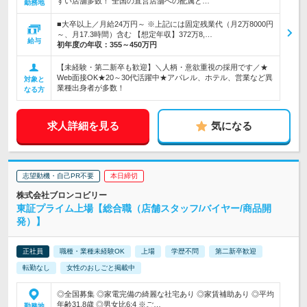
すい店舗多数！ 全国の直営店舗への配属と…
勤務地
■大卒以上／月給24万円～ ※上記には固定残業代（月2万8000円
～、月17.3時間）含む 【想定年収】372万8,…
給与
初年度の年収：
355～450万円
【未経験・第二新卒も歓迎】＼人柄・意欲重視の採用です／★
Web面接OK★20～30代活躍中★アパレル、ホテル、営業など異
対象と
業種出身者が多数！
なる方
求人詳細を見る
気になる
志望動機・自己PR不要
本日締切
株式会社ブロンコビリー
東証プライム上場【総合職（店舗スタッフ/バイヤー/商品開
発）】
正社員
職種・業種未経験OK
上場
学歴不問
第二新卒歓迎
転勤なし
女性のおしごと掲載中
◎全国募集 ◎家電完備の綺麗な社宅あり ◎家賃補助あり ◎平均
年齢31.8歳 ◎男女比6:4 ※ご…
勤務地