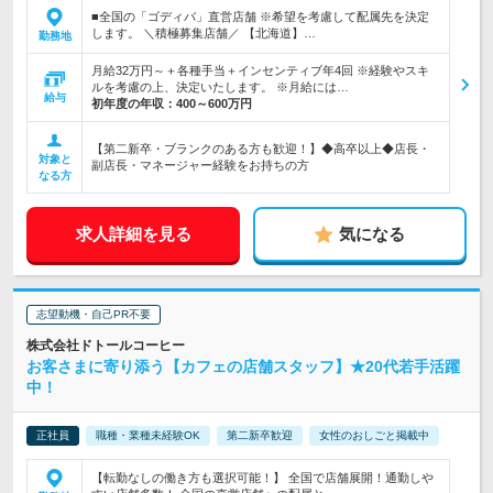
■全国の「ゴディバ」直営店舗 ※希望を考慮して配属先を決定
します。 ＼積極募集店舗／ 【北海道】…
勤務地
月給32万円～＋各種手当＋インセンティブ年4回 ※経験やスキ
ルを考慮の上、決定いたします。 ※月給には…
給与
初年度の年収：
400～600万円
【第二新卒・ブランクのある方も歓迎！】◆高卒以上◆店長・
対象と
副店長・マネージャー経験をお持ちの方
なる方
求人詳細を見る
気になる
志望動機・自己PR不要
株式会社ドトールコーヒー
お客さまに寄り添う【カフェの店舗スタッフ】★20代若手活躍
中！
正社員
職種・業種未経験OK
第二新卒歓迎
女性のおしごと掲載中
【転勤なしの働き方も選択可能！】 全国で店舗展開！通勤しや