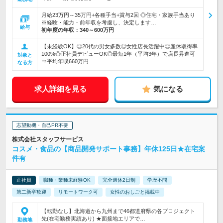
月給23万円～35万円+各種手当+賞与2回 ◎住宅・家族手当あり
※経験・能力・前年収を考慮し、決定します…
給与
初年度の年収：
340～600万円
【未経験OK】◎20代の男女多数◎女性店長活躍中◎産休取得率
100%◎正社員デビューOK◎最短1年（平均3年）で店長昇進可
対象と
⇒平均年収660万円
なる方
求人詳細を見る
気になる
志望動機・自己PR不要
株式会社スタッフサービス
コスメ・食品の【商品開発サポート事務】年休125日★在宅案
件有
正社員
職種・業種未経験OK
完全週休2日制
学歴不問
第二新卒歓迎
リモートワーク可
女性のおしごと掲載中
【転勤なし】北海道から九州まで46都道府県の各プロジェクト
先(在宅勤務実績あり) ★面接地エリアで…
勤務地