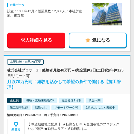
企業データ
設立：1985年12月／従業員数：2,890人／本社所在
地：東京都
求人詳細を見る
気になる
志望動機・自己PR不要
株式会社プロサーチ | 経験者月給40万円～/完全週休2日(土日祝)/年休125
日/リモート可
月収70万円可！経験を活かして希望の条件で働ける【施工管
理】
正社員
職種・業種未経験OK
完全週休2日制
学歴不問
第二新卒歓迎
転勤なし
リモートワーク可
女性のおしごと掲載中
情報更新日：2026/07/03 終了予定日：2026/09/03
【 希望勤務地に配属 】 ★転勤なし※ ★全国各地のプロジェク
ト先で勤務 ★勤務エリア・通勤時間は…
勤務地