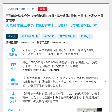
志望動機・自己PR不要
三和建装株式会社 | #年間休日126日 #完全週休2日制(土日祝) ＃高い社員
定着率
大規模改修工事の【施工管理】元請けとして現場を動かす
正社員
完全週休2日制
学歴不問
第二新卒歓迎
転勤なし
情報更新日：2026/07/31 終了予定日：2026/10/29
▼下記いずれかの勤務地へ配属となります。 希望を考慮し
て、決定します。 【本社】 住所：東京都西東…
勤務地
月給：355,000円～700,000円 ※経験・年齢を考慮の上、決定
します。 ※上記月給には固定残業代（月40時…
給与
初年度の年収：
550～900万円
【1案件専任制｜夜勤なし】分譲マンションやUR公共物件等の
大規模修繕（外壁修繕・防水・省エネ化・バリアフリー化な
仕事内容
ど）の施工管理をお任せします。
【経験者が当社を選ぶ理由を公開中｜20～50代活躍中｜定着率
高め｜男女ともに活躍中】◆学歴不問◆2級または1級建築施工
対象と
管理技士の資格をお持ちの方
なる方
企業データ