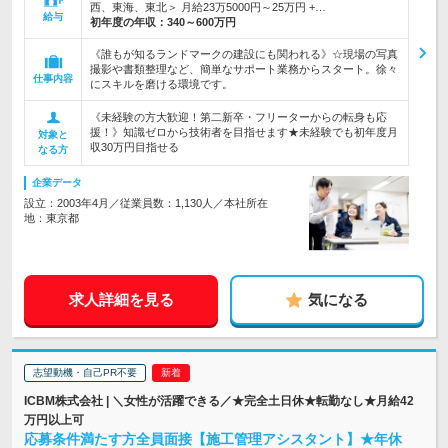
西、東海、東北＞ 月給23万5000円～25万円 +…
給与
初年度の年収：
340～600万円
《誰もが知るランドマークの建設にも関われる》☆現場の写真
撮影や書類整理など、簡単なサポート業務からスタート。徐々
仕事内容
にスキルを磨ける環境です。
《未経験の方大歓迎！第二新卒・フリーターからの転身も応
援！》知識ゼロから技術者を目指せます★未経験でも初年度月
対象と
収30万円目指せる
なる方
企業データ
設立：2003年4月／従業員数：1,130人／本社所在
地：東京都
求人詳細を見る
気になる
志望動機・自己PR不要
ICBM株式会社 | ＼女性が活躍できる／★完全土日休★転勤なし★月給42
万円以上可
応募条件満たす方全員面接【施工管理アシスタント】★年休