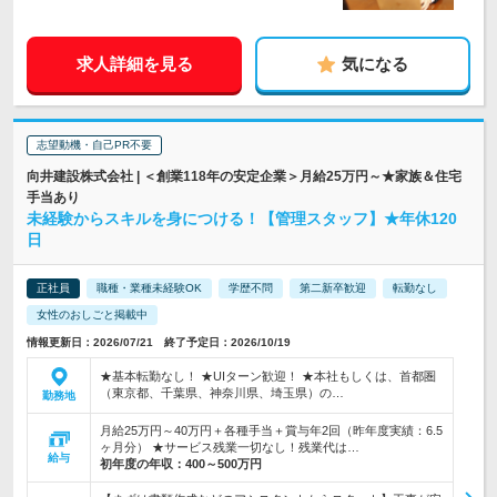
求人詳細を見る
気になる
志望動機・自己PR不要
向井建設株式会社 | ＜創業118年の安定企業＞月給25万円～★家族＆住宅
手当あり
未経験からスキルを身につける！【管理スタッフ】★年休120
日
正社員
職種・業種未経験OK
学歴不問
第二新卒歓迎
転勤なし
女性のおしごと掲載中
情報更新日：2026/07/21 終了予定日：2026/10/19
★基本転勤なし！ ★UIターン歓迎！ ★本社もしくは、首都圏
（東京都、千葉県、神奈川県、埼玉県）の…
勤務地
月給25万円～40万円＋各種手当＋賞与年2回（昨年度実績：6.5
ヶ月分） ★サービス残業一切なし！残業代は…
給与
初年度の年収：
400～500万円