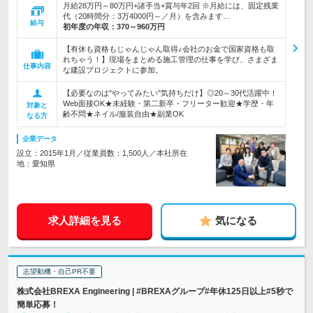
月給28万円～80万円+諸手当+賞与年2回 ※月給には、固定残業
代（20時間分：3万4000円～／月）を含みます…
給与
初年度の年収：
370～960万円
【有休も資格もじゃんじゃん取得♪会社のお金で国家資格も取
れちゃう！】現場をまとめる施工管理の仕事を学び、さまざま
仕事内容
な建設プロジェクトに参加。
【必要なのは"やってみたい"気持ちだけ】◎20～30代活躍中！
Web面接OK★未経験・第二新卒・フリーター歓迎★学歴・年
対象と
齢不問★ネイル/服装自由★副業OK
なる方
企業データ
設立：2015年1月／従業員数：1,500人／本社所在
地：愛知県
求人詳細を見る
気になる
志望動機・自己PR不要
株式会社BREXA Engineering | #BREXAグループ#年休125日以上#5秒で
簡単応募！