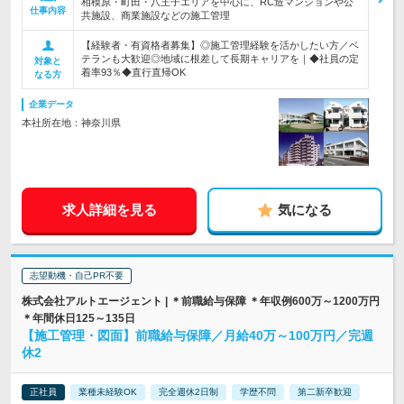
相模原・町田・八王子エリアを中心に、RC造マンションや公
仕事内容
共施設、商業施設などの施工管理
【経験者・有資格者募集】◎施工管理経験を活かしたい方／ベ
テランも大歓迎◎地域に根差して長期キャリアを｜◆社員の定
対象と
着率93％◆直行直帰OK
なる方
企業データ
本社所在地：神奈川県
求人詳細を見る
気になる
志望動機・自己PR不要
株式会社アルトエージェント | ＊前職給与保障 ＊年収例600万～1200万円
＊年間休日125～135日
【施工管理・図面】前職給与保障／月給40万～100万円／完週
休2
正社員
業種未経験OK
完全週休2日制
学歴不問
第二新卒歓迎