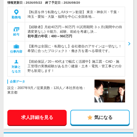
情報更新日：2026/05/22 終了予定日：2026/08/20
【転居を伴う転勤なし/UIターン歓迎】 東京・神奈川・千葉・
埼玉・愛知・大阪・福岡を中心に全国各地…
勤務地
【経験者】月給40万円～80万円 ※試用期間:３ヶ月(期間中の待
遇変更なし) ※能力、経験、前給を考慮し決…
給与
初年度の年収：
480～960万円
【案件は全国に・転勤なし】会社都合のアサインは一切なし！
希望に合ったプロジェクト・働き方を選べる環境です。
仕事内容
【前給保証／20～40代まで幅広く活躍中】施工図・CAD・施
工管理の実務経験がある方◇建築・土木・電気・管工事どの分
対象と
野も歓迎します！
なる方
企業データ
設立：2007年9月／従業員数：120人／本社所在地：
東京都
求人詳細を見る
気になる