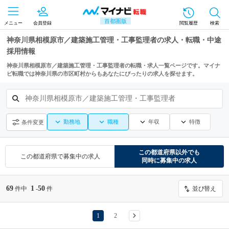
首都圏版
メニュー
会員登録
閲覧履歴
検索
神奈川県相模原市／建築施工管理・工事監理者の求人・転職・中途
採用情報
神奈川県相模原市／建築施工管理・工事監理者の転職・求人一覧ページです。マイナ
ビ転職では神奈川県の市区町村からもあなたにぴったりの求人を探せます。
神奈川県相模原市／建築施工管理・工事監理者
勤務地
職種
年収
特徴
条件変更
この都道府県
以外でも
この都道府県
で募集中の求人
同時に募集中の求人
69
1
50
件中
-
件
並び替え
1
2