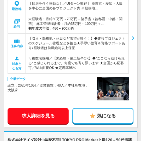
【転居を伴う転勤なし／UIターン歓迎】 ※東京・愛知・大阪
を中心に全国の各プロジェクト先 ※勤務地…
勤務地
未経験者：月給30万円～70万円＋諸手当（首都圏・中部・関
西） 施工管理経験者：月給35万円～100万円＋…
給与
初年度の年収：
450～900万円
【収入・勤務地・休日など希望が叶う！】◆建設プロジェクト
のスケジュール管理などを担当★手厚い教育＆資格サポートあ
仕事内容
り♪経験者は前職給与以上保証
＼複数名採用／【未経験・第二新卒OK】◆“ここなら続けられ
る”と感じられるまで、何度でも寄り添います ★全国から応募
対象と
可／Web面接OK ★定着率96％
なる方
企業データ
設立：2020年10月／従業員数：48人／本社所在地：
大阪府
求人詳細を見る
気になる
株式会社アイダ設計 | 学歴不問│TOKYO PRO Market上場│20～50代活躍