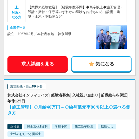
【業界未経験歓迎】【経験年数不問】◆高卒以上◆施工管理・
設計・据付・保守等いずれかの経験をお持ちの方（設備・建
対象と
築・土木・不動産など）
なる方
企業データ
設立：1967年2月／本社所在地：神奈川県
求人詳細を見る
気になる
志望動機・自己PR不要
株式会社インフィライズ | 経験者募集│入社祝い金あり│前職給与を保証│
年休125日
【施工管理】◇月給40万円～◇給与還元率80％以上◇選べる働
き方
正社員
完全週休2日制
学歴不問
第二新卒歓迎
転勤なし
女性のおしごと掲載中