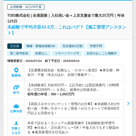
志望動機・自己PR不要
TOEI株式会社 | 全員面接｜入社祝い金＋上京支援金で最大25万円｜年休
125日
未経験で平均月収43.5万…これはバグ？【施工管理アシスタン
ト】
正社員
職種・業種未経験OK
完全週休2日制
学歴不問
第二新卒歓迎
転勤なし
リモートワーク可
女性のおしごと掲載中
情報更新日：2026/07/24 終了予定日：2026/09/10
【交通費全額支給・転勤なし・ＵIターン歓迎】 ★東京都・神
奈川・千葉・埼玉のほか、全国で募集中！…
勤務地
【未経験者】月給30万円～ 上記月給には固定残業代（10時間
分／2万2250円～）を含む。超過分は別途支給…
給与
初年度の年収：
360～1,000万円
【高収入＆やりがいゲット！管理のお仕事】★未経験入社が9
割⇒超・手厚いサポートをご用意⇒ゼロスタートで年収800万
仕事内容
円以上も目指せる！
本音で話せる！カジュアル面接実施中【未経験歓迎/学歴不
問】★社会人・正社員デビューOK！中途入社でもすぐ馴染め
対象と
る ★家具家電付き社宅あり
なる方