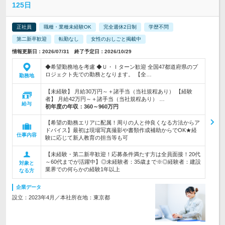
125日
正社員
職種・業種未経験OK
完全週休2日制
学歴不問
第二新卒歓迎
転勤なし
女性のおしごと掲載中
情報更新日：2026/07/31 終了予定日：2026/10/29
◆希望勤務地を考慮 ◆Ｕ・Ｉターン歓迎 全国47都道府県のプ
ロジェクト先での勤務となります。 【全…
勤務地
【未経験】 月給30万円～＋諸手当（当社規程あり） 【経験
者】 月給42万円～＋諸手当（当社規程あり） …
給与
初年度の年収：
360～960万円
【希望の勤務エリアに配属！周りの人と仲良くなる方法からア
ドバイス】最初は現場写真撮影や書類作成補助からでOK★経
仕事内容
験に応じて新人教育の担当等も可
【未経験・第二新卒歓迎！応募条件満たす方は全員面接！20代
～60代までが活躍中】◎未経験者：35歳まで※◎経験者：建設
対象と
業界での何らかの経験1年以上
なる方
企業データ
設立：2023年4月／本社所在地：東京都