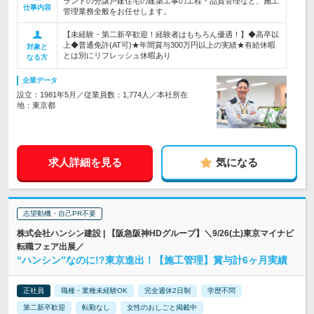
ランドの分譲戸建住宅の建築工事の工程・品質管理など、施工
仕事内容
管理業務全般をお任せします。
【未経験・第二新卒歓迎！経験者はもちろん優遇！】◆高卒以
上◆普通免許(AT可)★年間賞与300万円以上の実績★有給休暇
対象と
とは別にリフレッシュ休暇あり
なる方
企業データ
設立：1981年5月／従業員数：1,774人／本社所在
地：東京都
求人詳細を見る
気になる
志望動機・自己PR不要
株式会社ハンシン建設 | 【阪急阪神HDグループ】＼9/26(土)東京マイナビ
転職フェア出展／
“ハンシン”なのに!?東京進出！【施工管理】賞与計6ヶ月実績
正社員
職種・業種未経験OK
完全週休2日制
学歴不問
第二新卒歓迎
転勤なし
女性のおしごと掲載中