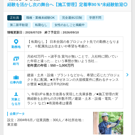
経験を活かし次の舞台へ【施工管理】定着率90％*未経験歓迎◎
正社員
職種・業種未経験OK
完全週休2日制
学歴不問
第二新卒歓迎
転勤なし
女性のおしごと掲載中
情報更新日：2026/07/29 終了予定日：2026/09/10
【 転勤なし 】 日本全国の各プロジェクト先での勤務となりま
す。 ※配属先はお住まいや希望を考慮の…
勤務地
月給42万円～＋諸手当 賞与が無いことで、入社時に聞いてい
た年収と違った… という事態が無いよう当社…
給与
初年度の年収：
550～1,000万円
建築・土木・設備・プラントなどから、希望に応じたプロジェ
クト先に配属。■大手ゼネコンの大規模案件に携わるチャンス
仕事内容
が豊富 ■残業は月平均20h程
＼ 年収UP＆働き方改善を実現した先輩多数 ／■施工管理の実
務経験をお持ちの方(年数不問／建築・土木・設備・電気・プ
対象と
ラント など) ■有資格者は優遇
なる方
企業データ
設立：2004年6月／従業員数：300人／本社所在地：
東京都