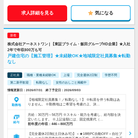
求人詳細を見る
気になる
株式会社アーネストワン | 【東証プライム・飯田グループHD企業】★入社
2年で年収800万も可
戸建住宅の【施工管理】★未経験OK★地域限定社員募集★転勤
なし
正社員
職種・業種未経験OK
上場
完全週休2日制
学歴不問
第二新卒歓迎
転勤なし
女性のおしごと掲載中
情報更新日：2026/07/31 終了予定日：2026/09/03
【地域限定社員募集！／転勤なし！】 ※転居を伴う転勤はあ
りません。 ※勤務地はご希望を考慮の上、決…
勤務地
月給：30万円～56万円 ※スキル・能力を考慮し、給与額を決
定いたします。 ※上記金額には、固定残業代（…
給与
初年度の年収：
446～800万円
【完全週休2日制(土日休み可)】＜★18時PC自動OFF＞自社ブ