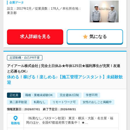
企業データ
設立：2017年2月／従業員数：178人／本社所在地：
東京都
求人詳細を見る
気になる
志望動機・自己PR不要
アイアール株式会社 | 完全土日休み★年休125日★福利厚生が充実！友達
と応募もOK♪
休める！稼げる！楽しめる♪【施工管理アシスタント】未経験歓
迎
正社員
職種・業種未経験OK
完全週休2日制
学歴不問
第二新卒歓迎
転勤なし
リモートワーク可
女性のおしごと掲載中
情報更新日：2026/07/01 終了予定日：2026/08/31
《転勤なし／UIターン歓迎》 東京・横浜・大阪・名古屋・福
岡のほか、全国47都道府県で募集中！ ★…
勤務地