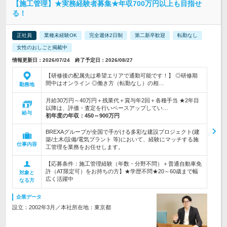
【施工管理】★実務経験者募集★年収700万円以上も目指せ
る！
正社員
業種未経験OK
完全週休2日制
第二新卒歓迎
転勤なし
女性のおしごと掲載中
情報更新日：2026/07/24 終了予定日：2026/08/27
【研修後の配属先は希望エリアで通勤可能です！】 ◎研修期
間中はオンライン ◎働き方（転勤なし）の相…
勤務地
月給30万円～40万円＋残業代＋賞与年2回＋各種手当 ★2年目
以降は、評価・査定を行いベースアップしてい…
給与
初年度の年収：
450～900万円
BREXAグループが全国で手がける多彩な建設プロジェクト(建
築/土木/設備/電気プラント 等)において、経験にマッチする施
仕事内容
工管理を業務をお任せします。
【応募条件：施工管理経験（年数・分野不問）＋普通自動車免
許（AT限定可）をお持ちの方】★学歴不問★20～60歳まで幅
対象と
広く活躍中
なる方
企業データ
設立：2002年3月／本社所在地：東京都