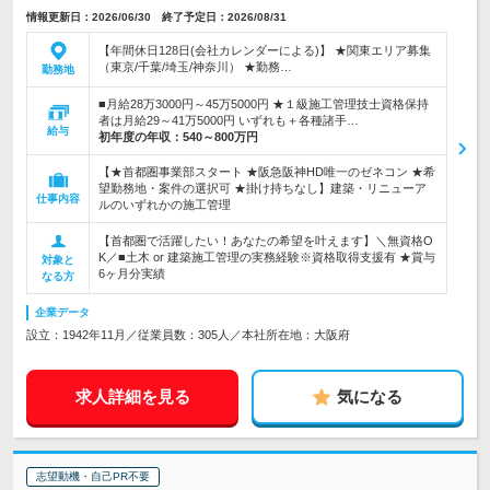
情報更新日：2026/06/30 終了予定日：2026/08/31
【年間休日128日(会社カレンダーによる)】 ★関東エリア募集
（東京/千葉/埼玉/神奈川） ★勤務…
勤務地
■月給28万3000円～45万5000円 ★１級施工管理技士資格保持
者は月給29～41万5000円 いずれも＋各種諸手…
給与
初年度の年収：
540～800万円
【★首都圏事業部スタート ★阪急阪神HD唯一のゼネコン ★希
望勤務地・案件の選択可 ★掛け持ちなし】建築・リニューア
仕事内容
ルのいずれかの施工管理
【首都圏で活躍したい！あなたの希望を叶えます】＼無資格O
K／■土木 or 建築施工管理の実務経験※資格取得支援有 ★賞与
対象と
6ヶ月分実績
なる方
企業データ
設立：1942年11月／従業員数：305人／本社所在地：大阪府
求人詳細を見る
気になる
志望動機・自己PR不要