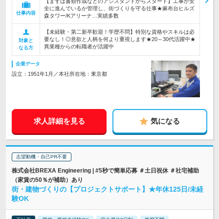
【まずは書類作成などのアシスタントからスタート】工事が安
全に進んでいるか管理し、街づくりを守る仕事★麻布台ヒルズ
仕事内容
森タワー/Kアリーナ…実績多数
【未経験・第二新卒歓迎！学歴不問】特別な資格やスキルは必
要なし！◎意欲と人柄を何より重視します★20～30代活躍中★
対象と
異業種からの転職者が活躍中
なる方
企業データ
設立：1951年1月／本社所在地：東京都
求人詳細を見る
気になる
志望動機・自己PR不要
株式会社BREXA Engineering | #5秒で簡単応募 ＃土日祝休 ＃社宅補助
（家賃の50％が補助）あり
街・建物づくりの【プロジェクトサポート】★年休125日/未経
験OK