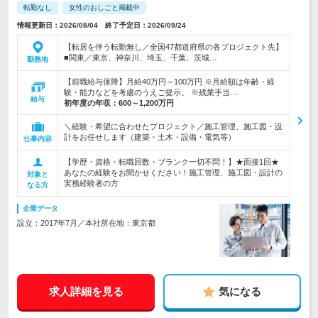
転勤なし
女性のおしごと掲載中
情報更新日：2026/08/04 終了予定日：2026/09/24
【転居を伴う転勤無し／全国47都道府県の各プロジェクト先】
■関東／東京、神奈川、埼玉、千葉、茨城…
勤務地
【前職給与保障】月給40万円～100万円 ※月給額は年齢・経
験・能力などを考慮のうえご提示。 ※残業手当…
給与
初年度の年収：
600～1,200万円
＼経験・希望に合わせたプロジェクト／施工管理、施工図・設
計をお任せします（建築・土木・設備・電気等）
仕事内容
【学歴・資格・転職回数・ブランク一切不問！】★面接1回★
あなたの経験をお聞かせください！施工管理、施工図・設計の
対象と
実務経験者の方
なる方
企業データ
設立：2017年7月／本社所在地：東京都
求人詳細を見る
気になる