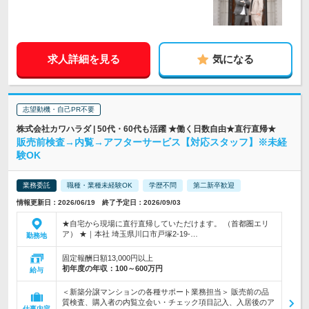
求人詳細を見る
気になる
志望動機・自己PR不要
株式会社カワハラダ | 50代・60代も活躍 ★働く日数自由★直行直帰★
販売前検査→内覧→アフターサービス【対応スタッフ】※未経
験OK
業務委託
職種・業種未経験OK
学歴不問
第二新卒歓迎
情報更新日：2026/06/19 終了予定日：2026/09/03
★自宅から現場に直行直帰していただけます。 （首都圏エリ
ア） ★｜本社 埼玉県川口市戸塚2-19-…
勤務地
固定報酬日額13,000円以上
初年度の年収：
100～600万円
給与
＜新築分譲マンションの各種サポート業務担当＞ 販売前の品
質検査、購入者の内覧立会い・チェック項目記入、入居後のア
仕事内容