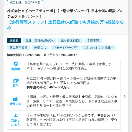
志望動機・自己PR不要
株式会社メイホーアティーボ | 【上場企業グループ】日本全国の建設プロ
ジェクトをサポート！
【進行管理スタッフ】土日祝休/未経験でも月給28万~/残業少な
め
正社員
職種・業種未経験OK
完全週休2日制
学歴不問
第二新卒歓迎
転勤なし
リモートワーク可
女性のおしごと掲載中
情報更新日：2026/07/02 終了予定日：2026/09/17
【各都府県にあるプロジェクト先に勤務 ※希望は考慮しま
す！】 ★UIターン歓迎！1,000円で住め…
勤務地
月給28万円～50万円 + 賞与 + 各種手当 ◎研修期間終了後の平
均月収は35万円以上！ 手取りでも30万円以…
給与
初年度の年収：
400～500万円
【場所・内容など希望を最大限考慮】◆有名・話題のプロジェ
クト多数！リニア・空港・商業施設など、さまざまな建設工事
仕事内容
の進行をサポートする仕事です
【70％が未経験入社！“手に職”がつく仕事です】◆要普免（AT
限定可）＊それ以外の条件は不問！将来性抜群の環境で、安心
対象と
して長く働けます！
なる方