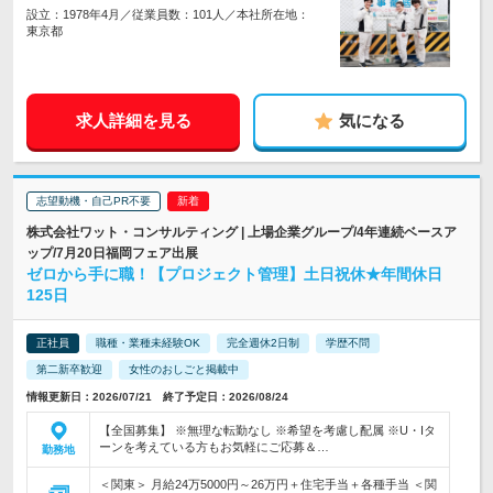
設立：1978年4月／従業員数：101人／本社所在地：
東京都
求人詳細を見る
気になる
志望動機・自己PR不要
株式会社ワット・コンサルティング | 上場企業グループ/4年連続ベースア
ップ/7月20日福岡フェア出展
ゼロから手に職！【プロジェクト管理】土日祝休★年間休日
125日
正社員
職種・業種未経験OK
完全週休2日制
学歴不問
第二新卒歓迎
女性のおしごと掲載中
情報更新日：2026/07/21 終了予定日：2026/08/24
【全国募集】 ※無理な転勤なし ※希望を考慮し配属 ※U・Iタ
ーンを考えている方もお気軽にご応募＆…
勤務地
＜関東＞ 月給24万5000円～26万円＋住宅手当＋各種手当 ＜関