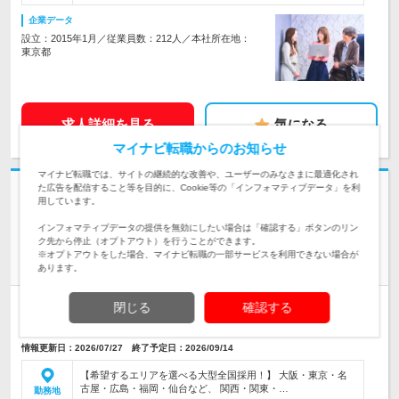
企業データ
設立：2015年1月／従業員数：212人／本社所在地：
東京都
求人詳細を見る
気になる
マイナビ転職からのお知らせ
マイナビ転職では、サイトの継続的な改善や、ユーザーのみなさまに最適化され
た広告を配信すること等を目的に、Cookie等の「インフォマティブデータ」を利
志望動機・自己PR不要
用しています。
株式会社ワーキテクノ | 平均月収45万円／年休125日～(土日祝休み)／U・I
インフォマティブデータの提供を無効にしたい場合は「確認する」ボタンのリン
ターン支援あり
ク先から停止（オプトアウト）を行うことができます。
未経験OK｜未経験から"街を動かす"側へ【プロジェクトサポー
※オプトアウトをした場合、マイナビ転職の一部サービスを利用できない場合が
ト】
あります。
正社員
職種・業種未経験OK
完全週休2日制
学歴不問
閉じる
確認する
第二新卒歓迎
転勤なし
リモートワーク可
女性のおしごと掲載中
情報更新日：2026/07/27 終了予定日：2026/09/14
【希望するエリアを選べる大型全国採用！】 大阪・東京・名
古屋・広島・福岡・仙台など、 関西・関東・…
勤務地