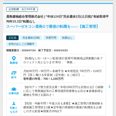
志望動機・自己PR不要
鹿島建物総合管理株式会社 | *年休124日*完全週休2日(土日祝)*有給取得平
均年15.3日*転勤なし
スーパーゼネコン鹿島Gで最後の転職を――【施工管理】
正社員
完全週休2日制
学歴不問
転勤なし
女性のおしごと掲載中
情報更新日：2026/07/24 終了予定日：2026/10/22
【転勤なし/U・Iターン歓迎/直行直帰可/勤務地は関東圏の各プ
ロジェクト先となります/本社：「東銀…
勤務地
月給40万円～90万円＋各種手当 ★年収想定 700万円～1100万
円 【長く働ける年収例（定年後）をご紹介】 …
給与
初年度の年収：
700～1,100万円
【給与アップ努力宣言企業！年収1000万円も目指せる】◎経験
に応じて商業施設等の工事現場所長業務をお任せ★多種多様な
仕事内容
建物を手掛ける面白さ！
【性別・年齢不問！中途入社も多数】★施工管理の実務経験＆
建築施工管理技士1級★定年後の再挑戦や最後の転職先をお探
対象と
しの方も歓迎★残業月20h以下
なる方