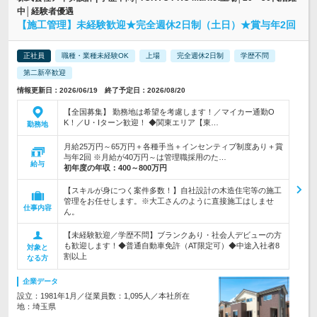
中│経験者優遇
【施工管理】未経験歓迎★完全週休2日制（土日）★賞与年2回
正社員
職種・業種未経験OK
上場
完全週休2日制
学歴不問
第二新卒歓迎
情報更新日：2026/06/19 終了予定日：2026/08/20
【全国募集】 勤務地は希望を考慮します！／マイカー通勤O
K！／U・Iターン歓迎！ ◆関東エリア【東…
勤務地
月給25万円～65万円＋各種手当＋インセンティブ制度あり＋賞
与年2回 ※月給が40万円～は管理職採用のた…
給与
初年度の年収：
400～800万円
【スキルが身につく案件多数！】自社設計の木造住宅等の施工
管理をお任せします。※大工さんのように直接施工はしませ
仕事内容
ん。
【未経験歓迎／学歴不問】ブランクあり・社会人デビューの方
も歓迎します！◆普通自動車免許（AT限定可）◆中途入社者8
対象と
割以上
なる方
企業データ
設立：1981年1月／従業員数：1,095人／本社所在
地：埼玉県