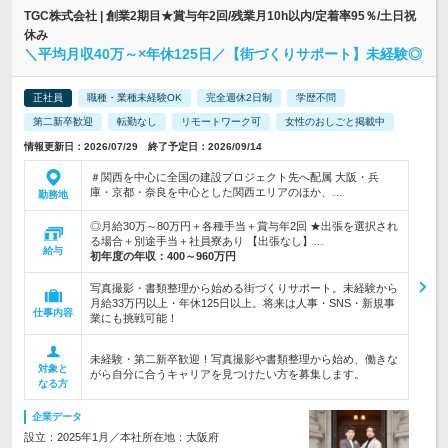
TGC株式会社 | 創業2期目★賞与年2回/残業月10h以内/定着率95％/土日祝
休み
＼平均月収40万～×年休125日／【街づくりサポート】未経験◎
正社員
職種・業種未経験OK
完全週休2日制
学歴不問
第二新卒歓迎
転勤なし
リモートワーク可
女性のおしごと掲載中
情報更新日：2026/07/29 終了予定日：2026/09/14
＃関西を中心に全国の建設プロジェクト先へ配属 大阪・兵
庫・京都・奈良を中心とした関西エリアのほか、…
勤務地
◎月給30万～80万円＋各種手当＋賞与年2回 ★出張を選択され
る場合＋別途手当＋社員寮あり 【出張なし】…
給与
初年度の年収：
400～960万円
写真撮影・書類整理から始める街づくりサポート。未経験から
月給33万円以上・年休125日以上。将来は人事・SNS・新規事
仕事内容
業にも挑戦可能！
未経験・第二新卒歓迎！写真撮影や書類整理から始め、働きな
対象と
がら自分に合うキャリアを見つけたい方を募集します。
なる方
企業データ
設立：2025年1月／本社所在地：大阪府