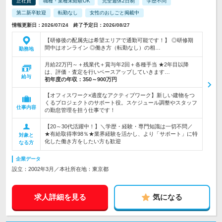
正社員
職種・業種未経験OK
完全週休2日制
学歴不問
第二新卒歓迎
転勤なし
女性のおしごと掲載中
情報更新日：2026/07/24 終了予定日：2026/08/27
【研修後の配属先は希望エリアで通勤可能です！】 ◎研修期
間中はオンライン ◎働き方（転勤なし）の相…
勤務地
月給22万円～＋残業代＋賞与年2回＋各種手当 ★2年目以降
は、評価・査定を行いベースアップしていきます…
給与
初年度の年収：
350～900万円
【オフィスワーク×適度なアクティブワーク】新しい建物をつ
くるプロジェクトのサポート役。スケジュール調整やスタッフ
仕事内容
の勤怠管理を担う仕事です！
【20～30代活躍中！】＼学歴・経験・専門知識は一切不問／
★有給取得率98％★業界経験を活かし、より「サポート」に特
対象と
化した働き方をしたい方も歓迎
なる方
企業データ
設立：2002年3月／本社所在地：東京都
求人詳細を見る
気になる