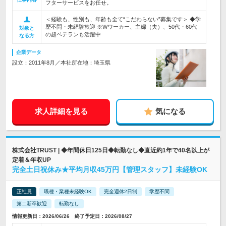
フターサービスをお任せ。
＜経験も、性別も、年齢も全て“こだわらない”募集です＞ ◆学
歴不問・未経験歓迎 ※Wワーカー、主婦（夫）、50代・60代
対象と
の超ベテランも活躍中
なる方
企業データ
設立：2011年8月／本社所在地：埼玉県
求人詳細を見る
気になる
株式会社TRUST | ◆年間休日125日◆転勤なし◆直近約1年で40名以上が
定着＆年収UP
完全土日祝休み★平均月収45万円【管理スタッフ】未経験OK
正社員
職種・業種未経験OK
完全週休2日制
学歴不問
第二新卒歓迎
転勤なし
情報更新日：2026/06/26 終了予定日：2026/08/27