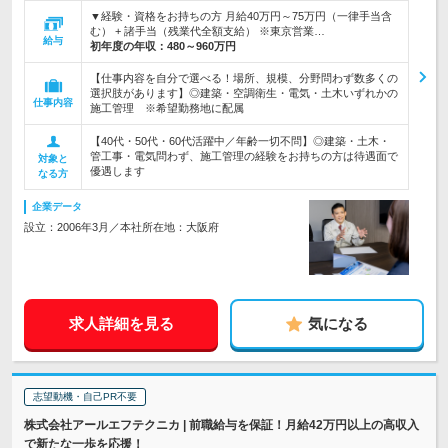
▼経験・資格をお持ちの方 月給40万円～75万円（一律手当含
む） + 諸手当（残業代全額支給） ※東京営業…
給与
初年度の年収：
480～960万円
【仕事内容を自分で選べる！場所、規模、分野問わず数多くの
選択肢があります】◎建築・空調衛生・電気・土木いずれかの
仕事内容
施工管理 ※希望勤務地に配属
【40代・50代・60代活躍中／年齢一切不問】◎建築・土木・
管工事・電気問わず、施工管理の経験をお持ちの方は待遇面で
対象と
優遇します
なる方
企業データ
設立：2006年3月／本社所在地：大阪府
求人詳細を見る
気になる
志望動機・自己PR不要
株式会社アールエフテクニカ | 前職給与を保証！月給42万円以上の高収入
で新たな一歩を応援！