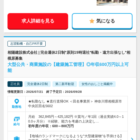
求人詳細を見る
気になる
志望動機・自己PR不要
相陽建設株式会社 | 完全週休2日制*原則19時退社*転勤・遠方出張なし*相
模原募集
大型公共・商業施設の【建築施工管理】◎年収600万円以上可
能
正社員
完全週休2日制
第二新卒歓迎
女性のおしごと掲載中
情報更新日：2026/07/21 終了予定日：2026/09/28
★転勤なし ★直行直帰OK ＜田名事業所＞ 神奈川県相模原市
中央区田名5602
勤務地
月給 362,845円～425,182円 ※賞与／年1回（過去実績4.0～1
0.0ヶ月分） ※経験、能力を考慮の上決定し…
給与
初年度の年収：
600～800万円
【地域のランドマークになるような"大型建築物"を手掛ける】