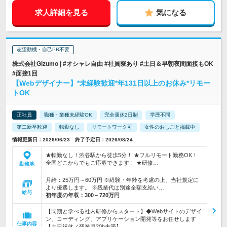
求人詳細を見る
気になる
志望動機・自己PR不要
株式会社Gizumo | #オシャレ自由 #社員寮あり #土日＆早朝夜間面接もOK
#面接1回
【Webデザイナー】*未経験歓迎*年131日以上のお休み*リモー
トOK
正社員
職種・業種未経験OK
完全週休2日制
学歴不問
第二新卒歓迎
転勤なし
リモートワーク可
女性のおしごと掲載中
情報更新日：2026/06/23 終了予定日：2026/08/24
★転勤なし！渋谷駅から徒歩5分！ ★フルリモート勤務OK！
全国どこからでもご応募できます！ ★研修…
勤務地
月給：25万円～60万円 ※経験・年齢を考慮の上、当社規定に
より優遇します。 ※残業代は別途全額支給い…
給与
初年度の年収：
300～720万円
【同期と学べる社内研修からスタート】◆Webサイトのデザイ
ン、コーディング、アプリケーション開発等をお任せします
仕事内容
【土日祝休／残業月20h未満】