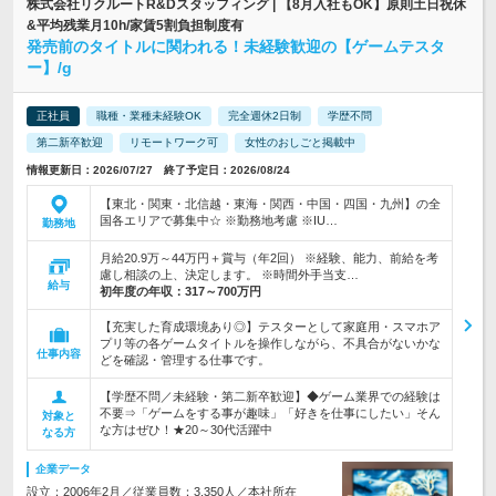
株式会社リクルートR&Dスタッフィング | 【8月入社もOK】原則土日祝休
&平均残業月10h/家賃5割負担制度有
発売前のタイトルに関われる！未経験歓迎の【ゲームテスタ
ー】/g
正社員
職種・業種未経験OK
完全週休2日制
学歴不問
第二新卒歓迎
リモートワーク可
女性のおしごと掲載中
情報更新日：2026/07/27 終了予定日：2026/08/24
【東北・関東・北信越・東海・関西・中国・四国・九州】の全
国各エリアで募集中☆ ※勤務地考慮 ※IU…
勤務地
月給20.9万～44万円＋賞与（年2回） ※経験、能力、前給を考
慮し相談の上、決定します。 ※時間外手当支…
給与
初年度の年収：
317～700万円
【充実した育成環境あり◎】テスターとして家庭用・スマホア
プリ等の各ゲームタイトルを操作しながら、不具合がないかな
仕事内容
どを確認・管理する仕事です。
【学歴不問／未経験・第二新卒歓迎】◆ゲーム業界での経験は
不要⇒「ゲームをする事が趣味」「好きを仕事にしたい」そん
対象と
な方はぜひ！★20～30代活躍中
なる方
企業データ
設立：2006年2月／従業員数：3,350人／本社所在