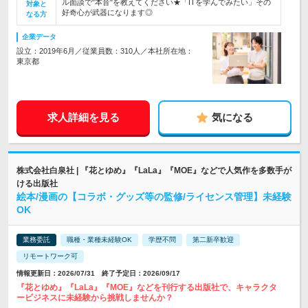
ル面談で"本音"を教えてください★「ITを学んでみたい」その
対象と
好奇心が武器になります◎
なる方
企業データ
設立：2019年6月／従業員数：310人／本社所在地：
東京都
求人詳細を見る
気になる
株式会社白泉社 | 『花とゆめ』『LaLa』『MOE』などで人気作を多数手が
ける出版社
絵本/漫画の【コラボ・グッズ等の監修/ライセンス管理】未経験
OK
業務委託
職種・業種未経験OK
学歴不問
第二新卒歓迎
リモートワーク可
情報更新日：2026/07/31 終了予定日：2026/09/17
『花とゆめ』『LaLa』『MOE』などを刊行する出版社で、キャラクタ
ービジネスに未経験から挑戦しませんか？