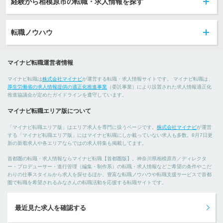
経験から相模原市の転職・求人情報を探す
転職ノウハウ
マイナビ転職運営者情報
マイナビ転職は
株式会社マイナビ
が運営する転職・求人情報サイトです。 マイナビ転職は、
厚生労働省の求人情報提供の適正化推進事業
（委託事業）により設置された求人情報適正化
推進協議会が定めたガイドラインを遵守しています。
マイナビ転職エリア版について
「マイナビ転職エリア版」はエリア求人を専門に扱うページです。
株式会社マイナビ
が運営
する「マイナビ転職エリア版」にはマイナビ転職にしか載っていない求人も多数。8月7日更
新の新着求人や各エリアならではの求人特集も掲載してます。
首都圏の転職・求人情報ならマイナビ転職【首都圏版】。神奈川県相模原市／ディレクタ
ー・プロデューサー・進行管理（編集・制作系）の転職・求人情報などご希望の条件やこだ
わりの仕事スタイルから求人を探せるほか、豊富な転職ノウハウや転職支援サービスで首都
圏で転職を希望されるみなさんの転職活動を応援する転職サイトです。
最近見た求人を確認する