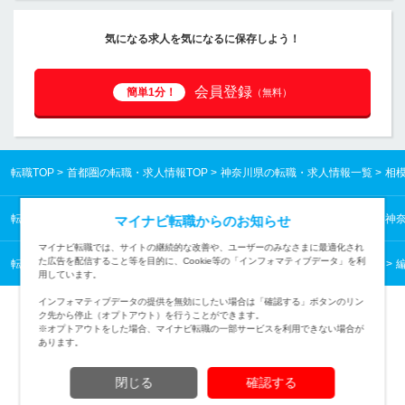
気になる求人を気になるに保存しよう！
会員登録
簡単1分！
（無料）
転職TOP
首都圏の転職・求人情報TOP
神奈川県の転職・求人情報一覧
相
転職TOP
首都圏の転職・求人情報TOP
神奈川県の転職・求人情報一覧
神
マイナビ転職からのお知らせ
マイナビ転職では、サイトの継続的な改善や、ユーザーのみなさまに最適化され
た広告を配信すること等を目的に、Cookie等の「インフォマティブデータ」を利
転職TOP
クリエイティブから探す
クリエイティブの転職・求人情報一覧
用しています。
インフォマティブデータの提供を無効にしたい場合は「確認する」ボタンのリン
ク先から停止（オプトアウト）を行うことができます。
※オプトアウトをした場合、マイナビ転職の一部サービスを利用できない場合が
あります。
TOPページへ
閉じる
確認する
(c) Mynavi Corporation