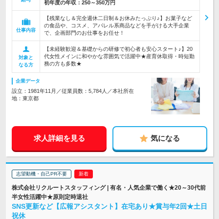
初年度の年収：
250～350万円
【残業なし＆完全週休二日制＆お休みたっぷり♪】お菓子など
の食品や、コスメ、アパレル系商品などを手がける大手企業
仕事内容
で、企画部門のお仕事をお任せ！
【未経験歓迎＆基礎からの研修で初心者も安心スタート♪】20
代女性メインに和やかな雰囲気で活躍中★産育休取得・時短勤
対象と
務の方も多数★
なる方
企業データ
設立：1981年11月／従業員数：5,784人／本社所在
地：東京都
求人詳細を見る
気になる
志望動機・自己PR不要
株式会社リクルートスタッフィング | 有名・人気企業で働く★20～30代前
半女性活躍中★原則定時退社
SNS更新など【広報アシスタント】在宅あり★賞与年2回★土日
祝休