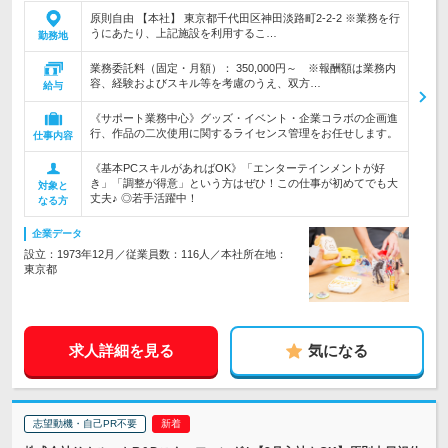
原則自由 【本社】 東京都千代田区神田淡路町2-2-2 ※業務を行
うにあたり、上記施設を利用するこ…
勤務地
業務委託料（固定・月額）： 350,000円～ ※報酬額は業務内
容、経験およびスキル等を考慮のうえ、双方…
給与
《サポート業務中心》グッズ・イベント・企業コラボの企画進
行、作品の二次使用に関するライセンス管理をお任せします。
仕事内容
《基本PCスキルがあればOK》「エンターテインメントが好
き」「調整が得意」という方はぜひ！この仕事が初めてでも大
対象と
丈夫♪ ◎若手活躍中！
なる方
企業データ
設立：1973年12月／従業員数：116人／本社所在地：
東京都
求人詳細を見る
気になる
志望動機・自己PR不要