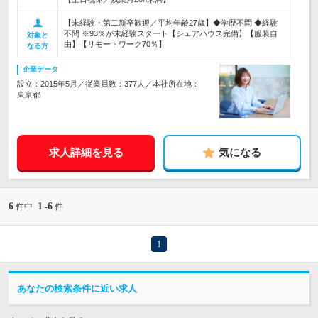
【未経験・第二新卒歓迎／平均年齢27歳】◆学歴不問 ◆経験
不問 ※93％が未経験スタート【シェアハウス完備】【服装自
対象と
由】【リモートワーク70％】
なる方
企業データ
設立：2015年5月／従業員数：377人／本社所在地：
東京都
求人詳細を見る
気になる
6
1
6
件中
-
件
1
あなたの検索条件に近い求人