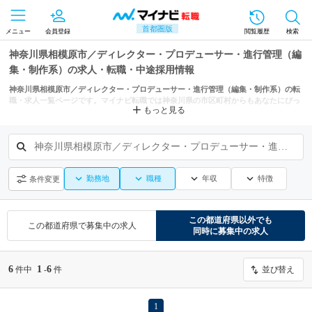
首都圏版
メニュー
会員登録
閲覧履歴
検索
神奈川県相模原市／ディレクター・プロデューサー・進行管理（編
集・制作系）の求人・転職・中途採用情報
神奈川県相模原市／ディレクター・プロデューサー・進行管理（編集・制作系）の転
職・求人一覧ページです。マイナビ転職では神奈川県の市区町村からもあなたにぴっ
もっと見る
たりの求人を探せます。
神奈川県相模原市／ディレクター・プロデューサー・進行管理（編集・制作系）
勤務地
職種
年収
特徴
条件変更
この都道府県
以外でも
この都道府県
で募集中の求人
同時に募集中の求人
6
1
6
件中
-
件
並び替え
1