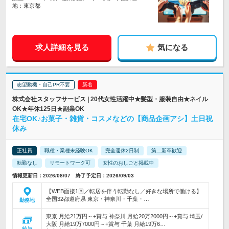
地：東京都
求人詳細を見る
気になる
志望動機・自己PR不要
株式会社スタッフサービス | 20代女性活躍中★髪型・服装自由★ネイル
OK★年休125日★副業OK
在宅OK♪お菓子・雑貨・コスメなどの【商品企画アシ】土日祝
休み
正社員
職種・業種未経験OK
完全週休2日制
第二新卒歓迎
転勤なし
リモートワーク可
女性のおしごと掲載中
情報更新日：2026/08/07 終了予定日：2026/09/03
【WEB面接1回／転居を伴う転勤なし／好きな場所で働ける】
全国32都道府県 東京・神奈川・千葉・…
勤務地
東京 月給21万円～+賞与 神奈川 月給20万2000円～+賞与 埼玉/
大阪 月給19万7000円～+賞与 千葉 月給19万6…
給与