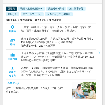
正社員
職種・業種未経験OK
完全週休2日制
第二新卒歓迎
転勤なし
リモートワーク可
女性のおしごと掲載中
情報更新日：2026/08/07 終了予定日：2026/09/10
【東京・神奈川・千葉・埼玉・大阪・愛知・兵庫・京都・宮
城・福岡・北海道募集♪】 ※転勤なし！駅近オ…
勤務地
東京：月給20万1100円～月給32万8300円＋賞与年2回 ◆月収U
P例 20代／入社3年目(リクルート)月収20万円…
給与
初年度の年収：
250～437万円
上場企業や大手広告代理店(博報堂グループ等)で広報・宣伝関
連のオフィスワークをお任せ★配属先の社員化実績1641名(202
仕事内容
6年時点)⇒年収平均69万円UP
高卒以上★20代～30代前半活躍中！産休・育休取得率&復職率
100%「ありがとう」がやりがいに繋がる方はピッタリ♪ネイ
対象と
ル・髪型・服装などオシャレ自由
なる方
企業データ
設立：1987年6月／従業員数：1,954人／本社所在
地：東京都