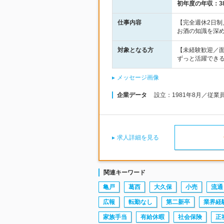
初年度の年収：
3
仕事内容
【完全週休2日
お酒の知識を深
対象となる方
【未経験歓迎／
ずっと活躍でき
メッセージ画像
企業データ
設立：1981年8月／従業
求人詳細を見る
関連キーワード
亀戸
葛西
大久保
小売
流通
広報
転勤なし
第二新卒
業界経
家族手当
有給休暇
社会保険
正