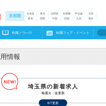
北海道
東北
北関東
首都圏
甲信越
北陸
首都圏
東海
関西
中国
四国
九州
海外
転職ノウハウ
転職フェア・イベント
採用情報
埼玉県の新着求人
毎週火・金更新
8/7更新