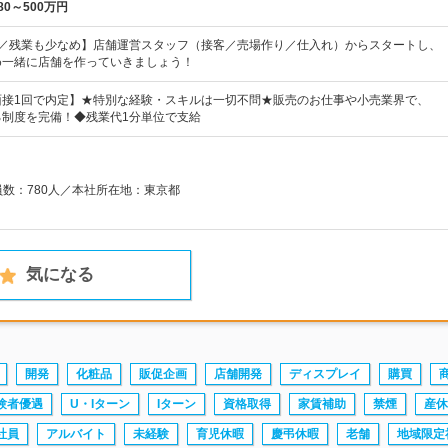
80～500万円
制／残業も少なめ】店舗運営スタッフ（接客／売場作り／仕入れ）からスタートし、
め一緒に店舗を作っていきましょう！
面接1回で内定】★特別な経験・スキルは一切不問★販売のお仕事や小売業界で、
る制度を完備！◆残業代1分単位で支給
員数：780人／本社所在地：東京都
気になる
開発
化粧品
販促企画
店舗開発
ディスプレイ
購買
験者優遇
U・Iターン
Iターン
資格取得
家賃補助
禁煙
産休
社員
アルバイト
未経験
育児休暇
慶弔休暇
老舗
地域限定