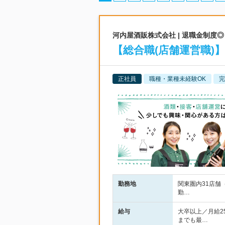
河内屋酒販株式会社 | 退職金制
【総合職(店舗運営職)
正社員
職種・業種未経験OK
完
勤務地
関東圏内31店舗
勤…
給与
大卒以上／月給2
までも最…