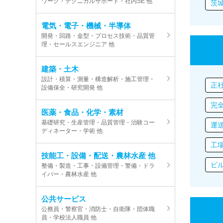
ワーク・テクニカルサポート・社内SE 他
茨
電気・電子・機械・半導体
開発・回路・金型・プロセス技術・品質管
理・セールスエンジニア 他
建築・土木
設計・積算・測量・構造解析・施工管理・
正
設備保全・研究開発 他
完
医薬・食品・化学・素材
基礎研究・生産管理・品質管理・治験コー
運
ディネーター・学術 他
工
技能工・設備・配送・農林水産 他
ビ
整備・製造・工事・設備管理・警備・ドラ
イバー・農林水産 他
公共サービス
公務員・警察官・消防士・自衛隊・団体職
員・学校法人職員 他