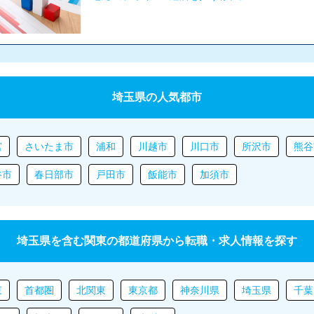
埼玉県の人気都市
宮
さいたま市
浦和
川越市
川口市
所沢市
熊谷
谷市
春日部市
戸田市
飯能市
加須市
埼玉県を含む関東の都道府県から転職・求人情報を探す
東
首都圏
北関東
東京都
神奈川県
埼玉県
千葉