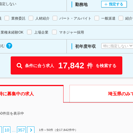
指定しない
勤務地
指定する
員
業務委託
人材紹介
パート・アルバイト
一般派遣
紹介
業種未経験OK
上場企業
マネジャー採用
含む
特に指定しない
初年度年収
17,842
件
条件に合う求人
を検索する
時に募集中の求人
埼玉県
のみ
50件目を表示中
10
357
…
1
件～
50
件（全
17,842
件中）