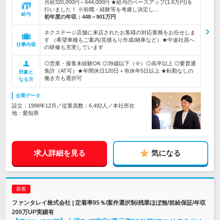
月給320,000円～644,000円 ★給与のベースアップ(1.6万円)を
行いました！ ※前職・経験等を考慮し決定し…
給与
初年度の年収：
448～901万円
ネクステージ店舗に来店されたお客様の対応業務をお任せしま
す （希望車種もご案内/見積もり作成/納車など）★中途社員へ
仕事内容
の研修も充実しています
◎営業・接客未経験OK ◎39歳以下（※）◎高卒以上 ◎要普通
免許（AT可）★年間休日120日＋有休年5日以上 ★転勤なしの
対象と
働き方も選択可
なる方
企業データ
設立：1998年12月／従業員数：6,492人／本社所在
地：愛知県
求人詳細を見る
気になる
ファンタレイ株式会社 | 定着率95％/案件選択制/残業ほぼ無/前給保証/年収
200万UP実績有