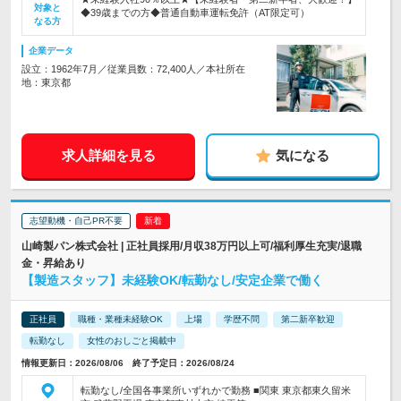
対象と
◆39歳までの方◆普通自動車運転免許（AT限定可）
なる方
企業データ
設立：1962年7月／従業員数：72,400人／本社所在
地：東京都
求人詳細を見る
気になる
志望動機・自己PR不要
山崎製パン株式会社 | 正社員採用/月収38万円以上可/福利厚生充実/退職
金・昇給あり
【製造スタッフ】未経験OK/転勤なし/安定企業で働く
正社員
職種・業種未経験OK
上場
学歴不問
第二新卒歓迎
転勤なし
女性のおしごと掲載中
情報更新日：2026/08/06 終了予定日：2026/08/24
転勤なし/全国各事業所いずれかで勤務 ■関東 東京都東久留米