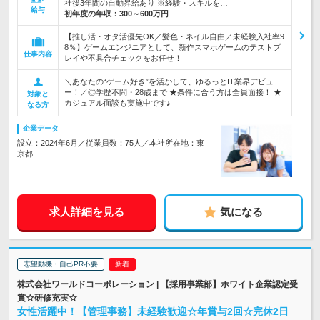
社後3年間の自動昇給あり ※経験・スキルを…
給与
初年度の年収：
300～600万円
【推し活・オタ活優先OK／髪色・ネイル自由／未経験入社率9
8％】ゲームエンジニアとして、新作スマホゲームのテストプ
仕事内容
レイや不具合チェックをお任せ！
＼あなたの“ゲーム好き”を活かして、ゆるっとIT業界デビュ
ー！／◎学歴不問・28歳まで ★条件に合う方は全員面接！ ★
対象と
カジュアル面談も実施中です♪
なる方
企業データ
設立：2024年6月／従業員数：75人／本社所在地：東
京都
求人詳細を見る
気になる
志望動機・自己PR不要
株式会社ワールドコーポレーション | 【採用事業部】ホワイト企業認定受
賞☆研修充実☆
女性活躍中！【管理事務】未経験歓迎☆年賞与2回☆完休2日