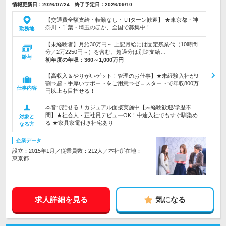
情報更新日：2026/07/24 終了予定日：2026/09/10
【交通費全額支給・転勤なし・ＵIターン歓迎】 ★東京都・神
奈川・千葉・埼玉のほか、全国で募集中！…
勤務地
【未経験者】月給30万円～ 上記月給には固定残業代（10時間
分／2万2250円～）を含む。超過分は別途支給…
給与
初年度の年収：
360～1,000万円
【高収入＆やりがいゲット！管理のお仕事】★未経験入社が9
割⇒超・手厚いサポートをご用意⇒ゼロスタートで年収800万
仕事内容
円以上も目指せる！
本音で話せる！カジュアル面接実施中【未経験歓迎/学歴不
問】★社会人・正社員デビューOK！中途入社でもすぐ馴染め
対象と
る ★家具家電付き社宅あり
なる方
企業データ
設立：2015年1月／従業員数：212人／本社所在地：
東京都
求人詳細を見る
気になる