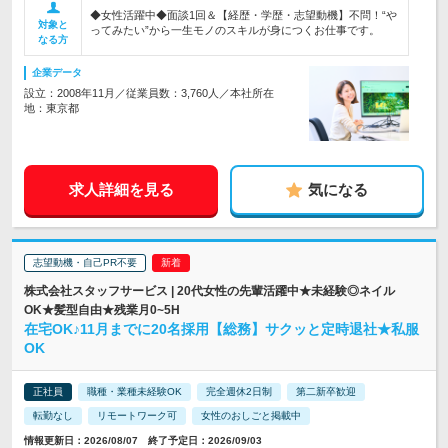
◆女性活躍中◆面談1回＆【経歴・学歴・志望動機】不問！“や
対象と
ってみたい”から一生モノのスキルが身につくお仕事です。
なる方
企業データ
設立：2008年11月／従業員数：3,760人／本社所在
地：東京都
求人詳細を見る
気になる
志望動機・自己PR不要
株式会社スタッフサービス | 20代女性の先輩活躍中★未経験◎ネイル
OK★髪型自由★残業月0~5H
在宅OK♪11月までに20名採用【総務】サクッと定時退社★私服
OK
正社員
職種・業種未経験OK
完全週休2日制
第二新卒歓迎
転勤なし
リモートワーク可
女性のおしごと掲載中
情報更新日：2026/08/07 終了予定日：2026/09/03