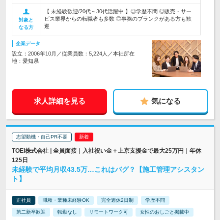
【 未経験歓迎/20代～30代活躍中 】◎学歴不問 ◎販売・サー
ビス業界からの転職者も多数 ◎事務のブランクがある方も歓
対象と
迎
なる方
企業データ
設立：2006年10月／従業員数：5,224人／本社所在
地：愛知県
求人詳細を見る
気になる
志望動機・自己PR不要
TOEI株式会社 | 全員面接｜入社祝い金＋上京支援金で最大25万円｜年休
125日
未経験で平均月収43.5万…これはバグ？【施工管理アシスタン
ト】
正社員
職種・業種未経験OK
完全週休2日制
学歴不問
第二新卒歓迎
転勤なし
リモートワーク可
女性のおしごと掲載中