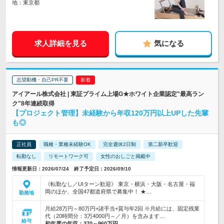
地：東京都
求人詳細を見る
気になる
志望動機・自己PR不要
アイアール株式会社 | 東証プライム上場G★ホワイト企業認定"最高ラン
ク"8年連続取得
【プロジェクト管理】未経験から年収120万円以上UPした先輩
も◎
正社員
職種・業種未経験OK
完全週休2日制
第二新卒歓迎
転勤なし
リモートワーク可
女性のおしごと掲載中
情報更新日：2026/07/24 終了予定日：2026/09/10
《転勤なし／UIターン歓迎》 東京・横浜・大阪・名古屋・福
岡のほか、全国47都道府県で募集中！ ★…
勤務地
月給28万円～80万円+諸手当+賞与年2回 ※月給には、固定残業
代（20時間分：3万4000円～／月）を含みます…
給与
初年度の年収：
370～960万円