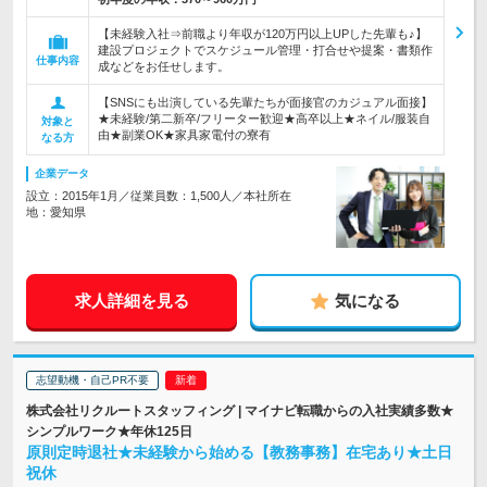
【未経験入社⇒前職より年収が120万円以上UPした先輩も♪】
建設プロジェクトでスケジュール管理・打合せや提案・書類作
仕事内容
成などをお任せします。
【SNSにも出演している先輩たちが面接官のカジュアル面接】
★未経験/第二新卒/フリーター歓迎★高卒以上★ネイル/服装自
対象と
由★副業OK★家具家電付の寮有
なる方
企業データ
設立：2015年1月／従業員数：1,500人／本社所在
地：愛知県
求人詳細を見る
気になる
志望動機・自己PR不要
株式会社リクルートスタッフィング | マイナビ転職からの入社実績多数★
シンプルワーク★年休125日
原則定時退社★未経験から始める【教務事務】在宅あり★土日
祝休