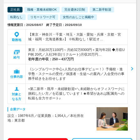
正社員
職種・業種未経験OK
完全週休2日制
第二新卒歓迎
転勤なし
リモートワーク可
女性のおしごと掲載中
情報更新日：2026/08/07 終了予定日：2026/09/10
【東京・神奈川・千葉・埼玉・大阪・愛知・兵庫・京都・宮
城・福岡・北海道募集♪】 ※転勤なし！駅近オ…
勤務地
東京：月給20万1100円～月給32万8300円＋賞与年2回 ◆月収U
P例 20代／入社3年目(リクルート)月収20万円…
給与
初年度の年収：
250～437万円
《シンプルワーク中心♪人気のお仕事デビュー！》予備校・進
学塾・スクールの受付／保護者・生徒への案内／入会受付の事
仕事内容
務手続きをお任せします
<第二新卒・既卒・未経験歓迎>＼未経験からオフィスワークに
挑戦したい方／を応援しています！★希望があれば配属先への
対象と
転籍も全力サポート♪
なる方
企業データ
設立：1987年6月／従業員数：1,954人／本社所在
地：東京都