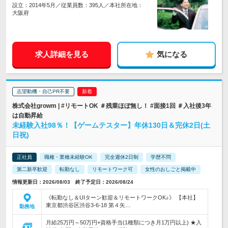
設立：2014年5月／従業員数：395人／本社所在地：
大阪府
求人詳細を見る
気になる
志望動機・自己PR不要
株式会社growm | #リモートOK ＃残業ほぼ無し！ #面接1回 ＃入社後3年
は自動昇給
未経験入社98％！【ゲームテスター】年休130日＆完休2日(土
日祝)
正社員
職種・業種未経験OK
完全週休2日制
学歴不問
第二新卒歓迎
転勤なし
リモートワーク可
女性のおしごと掲載中
情報更新日：2026/08/03 終了予定日：2026/08/24
《転勤なし＆UIターン歓迎＆リモートワークOK♪》 【本社】
東京都渋谷区渋谷3-6-18 第４矢…
勤務地
月給25万円～50万円+資格手当(1種類につき月1万円以上) ★入