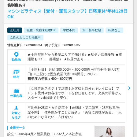
務制度あり
マシンピラティス【受付・運営スタッフ】日曜定休*年休128日
OK
正社員
職種・業種未経験OK
学歴不問
第二新卒歓迎
転勤なし
女性のおしごと掲載中
情報更新日：2026/08/04 終了予定日：2026/10/05
★全国展開だから希望エリアで働ける♪ ★駅チカ店舗多数 ★車
通勤もOK（一部店舗） ★転居のあり・…
勤務地
【全国社員】 月給 300,000円～600,000円 +住宅手当(最大5万
円) ※上記には固定残業代月10時間分、20,12…
給与
初年度の年収：
400～600万円
【女性専用スタジオで活躍！お客様も自分もキレイに☆】 フ
ロント受付やお客様サポートをお任せします。充実の研修から
仕事内容
スタート♪未経験でも安心！
平均年齢25歳＊女性活躍中【未経験・第二新卒・26卒歓迎/学
歴不問】「体を動かすことが好き」「美容に興味がある」「人
対象と
のためになりたい」方はぜひ♪
なる方
企業データ
設立：2005年4月／従業員数：7,232人／本社所在