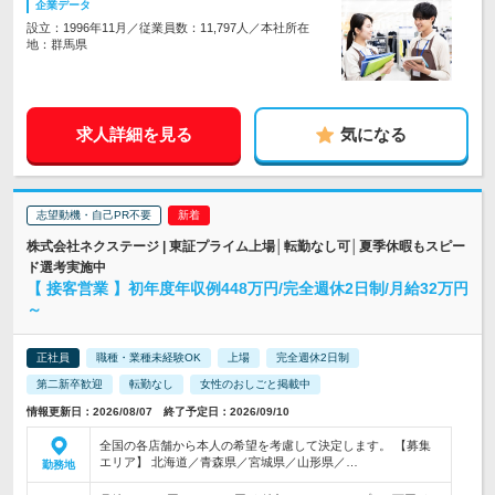
企業データ
設立：1996年11月／従業員数：11,797人／本社所在
地：群馬県
求人詳細を見る
気になる
志望動機・自己PR不要
株式会社ネクステージ | 東証プライム上場│転勤なし可│夏季休暇もスピー
ド選考実施中
【 接客営業 】初年度年収例448万円/完全週休2日制/月給32万円
～
正社員
職種・業種未経験OK
上場
完全週休2日制
第二新卒歓迎
転勤なし
女性のおしごと掲載中
情報更新日：2026/08/07 終了予定日：2026/09/10
全国の各店舗から本人の希望を考慮して決定します。 【募集
エリア】 北海道／青森県／宮城県／山形県／…
勤務地