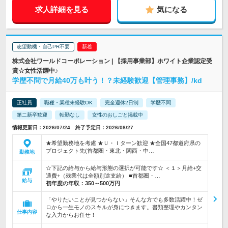
求人詳細を見る
気になる
志望動機・自己PR不要
株式会社ワールドコーポレーション | 【採用事業部】ホワイト企業認定受
賞☆女性活躍中♪
学歴不問で月給40万も叶う！？未経験歓迎【管理事務】/kd
正社員
職種・業種未経験OK
完全週休2日制
学歴不問
第二新卒歓迎
転勤なし
女性のおしごと掲載中
情報更新日：2026/07/24 終了予定日：2026/08/27
★希望勤務地を考慮 ★Ｕ・Ｉターン歓迎 ★全国47都道府県の
プロジェクト先(首都圏・東北・関西・中…
勤務地
☆下記の給与から給与形態の選択が可能です☆ ＜１＞月給+交
通費+（残業代は全額別途支給） ■首都圏・…
給与
初年度の年収：
350～500万円
「やりたいことが見つからない」そんな方でも多数活躍中！ゼ
ロから一生モノのスキルが身につきます。書類整理やカンタン
仕事内容
な入力からお任せ！