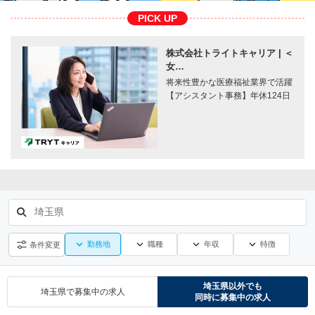
PICK UP
株式会社トライトキャリア | ＜
女…
将来性豊かな医療福祉業界で活躍
【アシスタント事務】年休124日
埼玉県
勤務地
職種
年収
特徴
条件変更
埼玉県
以外でも
埼玉県
で募集中の求人
同時に募集中の求人