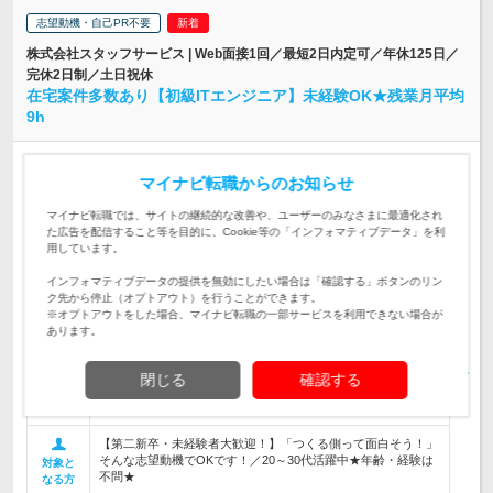
志望動機・自己PR不要
株式会社スタッフサービス | Web面接1回／最短2日内定可／年休125日／
完休2日制／土日祝休
在宅案件多数あり【初級ITエンジニア】未経験OK★残業月平均
9h
正社員
職種・業種未経験OK
完全週休2日制
学歴不問
マイナビ転職からのお知らせ
第二新卒歓迎
リモートワーク可
女性のおしごと掲載中
マイナビ転職では、サイトの継続的な改善や、ユーザーのみなさまに最適化され
情報更新日：2026/08/03 終了予定日：2026/08/27
た広告を配信すること等を目的に、Cookie等の「インフォマティブデータ」を利
用しています。
【在宅案件あり】面接地エリアでの就業率92％以上★転居費用
などの寮制度/福利厚生も充実！ 北海道か…
勤務地
インフォマティブデータの提供を無効にしたい場合は「確認する」ボタンのリン
ク先から停止（オプトアウト）を行うことができます。
◆東京・神奈川・千葉・埼玉勤務:月給24万5,000円～55万円＋
※オプトアウトをした場合、マイナビ転職の一部サービスを利用できない場合が
各種手当（残業手当全額支給等） ◆その他の…
あります。
給与
初年度の年収：
300～600万円
【全国97,833件以上のプロジェクト】自動車・ゲームアプリ・
閉じる
確認する
ロボット・AI・医療向け機器等…多数の開発・プログラミング
仕事内容
のプロジェクトをご用意♪
【第二新卒・未経験者大歓迎！】「つくる側って面白そう！」
そんな志望動機でOKです！／20～30代活躍中★年齢・経験は
対象と
不問★
なる方