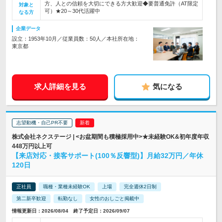
方、人との信頼を大切にできる方大歓迎◆要普通免許（AT限定
対象と
可）★20～30代活躍中
なる方
企業データ
設立：1953年10月／従業員数：50人／本社所在地：
東京都
求人詳細を見る
気になる
志望動機・自己PR不要
株式会社ネクステージ | <お盆期間も積極採用中>★未経験OK&初年度年収
448万円以上可
【来店対応・接客サポート(100％反響型)】月給32万円／年休
120日
正社員
職種・業種未経験OK
上場
完全週休2日制
第二新卒歓迎
転勤なし
女性のおしごと掲載中
情報更新日：2026/08/04 終了予定日：2026/09/07