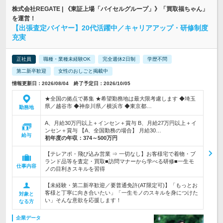
株式会社REGATE | 《東証上場「バイセルグループ」》「買取福ちゃん」
を運営！
【出張査定バイヤー】20代活躍中／キャリアアップ・研修制度
充実
正社員
職種・業種未経験OK
完全週休2日制
学歴不問
第二新卒歓迎
女性のおしごと掲載中
情報更新日：2026/08/04 終了予定日：2026/10/05
★全国の拠点で募集 ★希望勤務地は最大限考慮します ◆埼玉
県／越谷市 ◆神奈川県／横浜市 ◆東京都…
勤務地
A、月給30万円以上＋インセン＋賞与 B、月給27万円以上＋イ
ンセン＋賞与 【A、全国勤務の場合】 月給30…
給与
初年度の年収：
374～500万円
【テレアポ・飛び込み営業 ⇒ 一切なし】お客様宅で着物・ブ
ランド品等を査定・買取■訪問マナーから学べる研修■一生モ
仕事内容
ノの目利きスキルを習得
【未経験・第二新卒歓迎／要普通免許(AT限定可)】「もっとお
客様と丁寧に向き合いたい」「一生モノのスキルを身につけた
対象と
い」そんな意欲を応援します！
なる方
企業データ