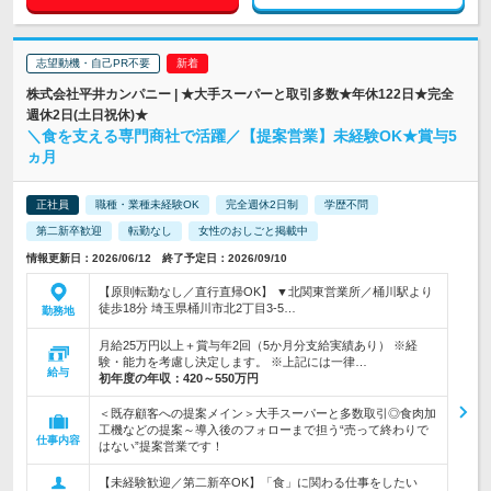
志望動機・自己PR不要
株式会社平井カンパニー | ★大手スーパーと取引多数★年休122日★完全
週休2日(土日祝休)★
＼食を支える専門商社で活躍／【提案営業】未経験OK★賞与5
ヵ月
正社員
職種・業種未経験OK
完全週休2日制
学歴不問
第二新卒歓迎
転勤なし
女性のおしごと掲載中
情報更新日：2026/06/12 終了予定日：2026/09/10
【原則転勤なし／直行直帰OK】 ▼北関東営業所／桶川駅より
徒歩18分 埼玉県桶川市北2丁目3-5…
勤務地
月給25万円以上＋賞与年2回（5か月分支給実績あり） ※経
験・能力を考慮し決定します。 ※上記には一律…
給与
初年度の年収：
420～550万円
＜既存顧客への提案メイン＞大手スーパーと多数取引◎食肉加
工機などの提案～導入後のフォローまで担う“売って終わりで
仕事内容
はない”提案営業です！
【未経験歓迎／第二新卒OK】「食」に関わる仕事をしたい