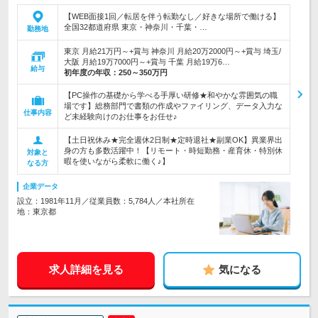
【WEB面接1回／転居を伴う転勤なし／好きな場所で働ける】
全国32都道府県 東京・神奈川・千葉・…
勤務地
東京 月給21万円～+賞与 神奈川 月給20万2000円～+賞与 埼玉/
大阪 月給19万7000円～+賞与 千葉 月給19万6…
給与
初年度の年収：
250～350万円
【PC操作の基礎から学べる手厚い研修★和やかな雰囲気の職
場です】総務部門で書類の作成やファイリング、データ入力な
仕事内容
ど未経験向けのお仕事をお任せ♪
【土日祝休み★完全週休2日制★定時退社★副業OK】異業界出
身の方も多数活躍中！【リモート・時短勤務・産育休・特別休
対象と
暇を使いながら柔軟に働く♪】
なる方
企業データ
設立：1981年11月／従業員数：5,784人／本社所在
地：東京都
求人詳細を見る
気になる