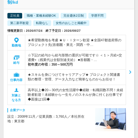
制/kd
正社員
職種・業種未経験OK
完全週休2日制
学歴不問
第二新卒歓迎
転勤なし
女性のおしごと掲載中
情報更新日：2026/07/24 終了予定日：2026/08/27
★希望勤務地を考慮 ★Ｕ・Ｉターン歓迎 ★全国47都道府県の
プロジェクト先(首都圏・東北・関西・中…
勤務地
☆下記の給与から給与形態の選択が可能です☆ ＜１＞月給+交
通費+（残業代は全額別途支給） ■首都圏・…
給与
初年度の年収：
350～500万円
★スキルを身につけてキャリアアップ★ プロジェクト関連書
類の整理・管理、データ入力など簡単なものからお任せ！
仕事内容
高卒以上◆20～30代の女性活躍中◆経験・転職回数不問！未経
験者歓迎！未経験から一生モノのスキルが身に付くお仕事です
対象と
◆面接は1回◆
なる方
企業データ
設立：2008年11月／従業員数：3,760人／本社所在
地：東京都