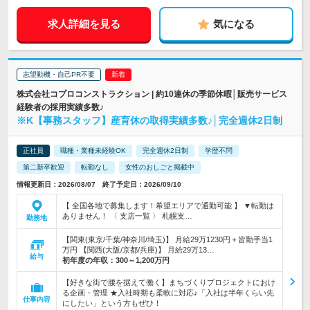
求人詳細を見る
気になる
志望動機・自己PR不要
株式会社コプロコンストラクション | 約10連休の季節休暇│販売サービス
経験者の採用実績多数♪
※K【事務スタッフ】産育休の取得実績多数♪│完全週休2日制
正社員
職種・業種未経験OK
完全週休2日制
学歴不問
第二新卒歓迎
転勤なし
女性のおしごと掲載中
情報更新日：2026/08/07 終了予定日：2026/09/10
【 全国各地で募集します！希望エリアで通勤可能 】 ▼転勤は
ありません！ 〈 支店一覧 〉 札幌支…
勤務地
【関東(東京/千葉/神奈川/埼玉)】 月給29万1230円＋皆勤手当1
万円 【関西(大阪/京都/兵庫)】 月給29万13…
給与
初年度の年収：
300～1,200万円
【好きな街で腰を据えて働く】まちづくりプロジェクトにおけ
る企画・管理 ★入社時期も柔軟に対応♪「入社は半年くらい先
仕事内容
にしたい」という方もぜひ！