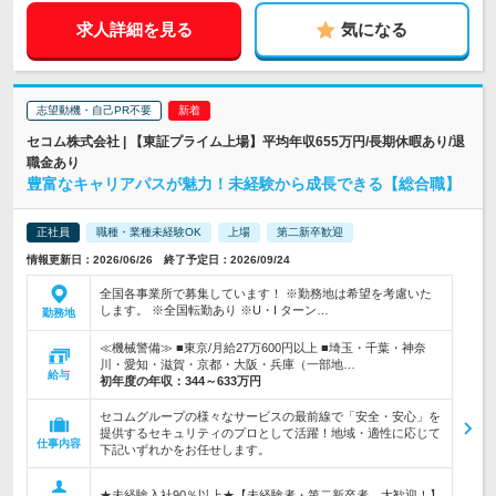
求人詳細を見る
気になる
志望動機・自己PR不要
セコム株式会社 | 【東証プライム上場】平均年収655万円/長期休暇あり/退
職金あり
豊富なキャリアパスが魅力！未経験から成長できる【総合職】
正社員
職種・業種未経験OK
上場
第二新卒歓迎
情報更新日：2026/06/26 終了予定日：2026/09/24
全国各事業所で募集しています！ ※勤務地は希望を考慮いた
します。 ※全国転勤あり ※U・I ターン…
勤務地
≪機械警備≫ ■東京/月給27万600円以上 ■埼玉・千葉・神奈
川・愛知・滋賀・京都・大阪・兵庫（一部地…
給与
初年度の年収：
344～633万円
セコムグループの様々なサービスの最前線で「安全・安心」を
提供するセキュリティのプロとして活躍！地域・適性に応じて
仕事内容
下記いずれかをお任せします。
★未経験入社90％以上★【未経験者・第二新卒者、大歓迎！】