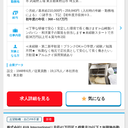
市 武蔵野工場 東京都東村山市 埼玉第…
勤務地
◇月給／基本給210,000円～259,840円（入社時の年齢・勤務地
による） ◇諸手当：下記 【初年度月収例※3…
給与
初年度の年収：
368～517万円
≪丁寧な研修で安心！安定した環境で長く働けます≫山崎製パ
ンのパン・和洋菓子の製造を担当します★未経験スタートで月
仕事内容
収38万円以上可＆賞与年2回
≪未経験・第二新卒歓迎！ブランクOK≫◎学歴／経験／知識
不問★「転勤なく地元で正社員として安心して長く働きたい」
対象と
方歓迎★アルムナイ採用実績あり
なる方
企業データ
設立：1948年6月／従業員数：19,175人／本社所在
地：東京都
求人詳細を見る
気になる
志望動機・自己PR不要
株式会社LAVA International | 月収41万円可＊残業月2h以下＊短期海外勤