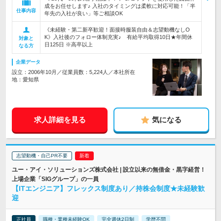
成をお任せします♪ 入社のタイミングは柔軟に対応可能！「半
仕事内容
年先の入社が良い」等ご相談OK
《未経験・第二新卒歓迎！面接時服装自由＆志望動機なしO
K》入社後のフォロー体制充実♪ 有給平均取得10日★年間休
対象と
日125日 ※高卒以上
なる方
企業データ
設立：2006年10月／従業員数：5,224人／本社所在
地：愛知県
求人詳細を見る
気になる
志望動機・自己PR不要
ユー・アイ・ソリューションズ株式会社 | 設立以来の無借金・黒字経営！
上場企業「SIGグループ」の一員
【ITエンジニア】フレックス制度あり／持株会制度★未経験歓
迎
正社員
職種・業種未経験OK
完全週休2日制
学歴不問