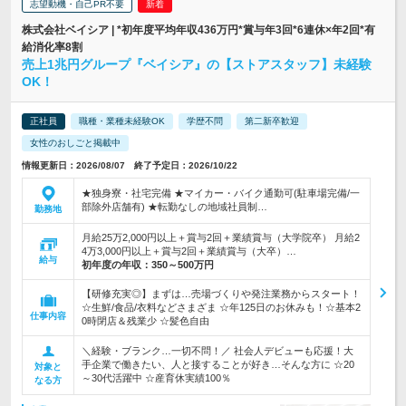
志望動機・自己PR不要
株式会社ベイシア | *初年度平均年収436万円*賞与年3回*6連休×年2回*有
給消化率8割
売上1兆円グループ『ベイシア』の【ストアスタッフ】未経験
OK！
正社員
職種・業種未経験OK
学歴不問
第二新卒歓迎
女性のおしごと掲載中
情報更新日：2026/08/07 終了予定日：2026/10/22
★独身寮・社宅完備 ★マイカー・バイク通勤可(駐車場完備/一
部除外店舗有) ★転勤なしの地域社員制…
勤務地
月給25万2,000円以上＋賞与2回＋業績賞与（大学院卒） 月給2
4万3,000円以上＋賞与2回＋業績賞与（大卒）…
給与
初年度の年収：
350～500万円
【研修充実◎】まずは…売場づくりや発注業務からスタート！
☆生鮮/食品/衣料などさまざま ☆年125日のお休みも！☆基本2
仕事内容
0時閉店＆残業少 ☆髪色自由
＼経験・ブランク…一切不問！／ 社会人デビューも応援！大
手企業で働きたい、人と接することが好き…そんな方に ☆20
対象と
～30代活躍中 ☆産育休実績100％
なる方