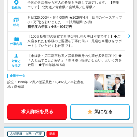
全国の各店舗から本人の希望を考慮して決定します。 【募集
エリア】 北海道／青森県／宮城県／山形県／…
勤務地
月給320,000円～644,000円 ★2026年4月、給与のベースアップ
(1.6万円)を行いました！ ※試用期間3か月(…
給与
初年度の年収：
448～901万円
【100％反響型の提案で無理な押し売り等は不要です！】◆ご
来店されたお客様のご要望を丁寧に伺い、最適な車選びをサポ
仕事内容
ートしていただくお仕事です。
【未経験・第二新卒歓迎／異業種出身の先輩が多数活躍中】◆
「人と話すことが好き」「寄り添う接客がしたい」という方を
対象と
歓迎！ ◆平均年齢30.5歳
なる方
企業データ
設立：1998年12月／従業員数：6,492人／本社所在
地：愛知県
求人詳細を見る
気になる
志望動機・自己PR不要