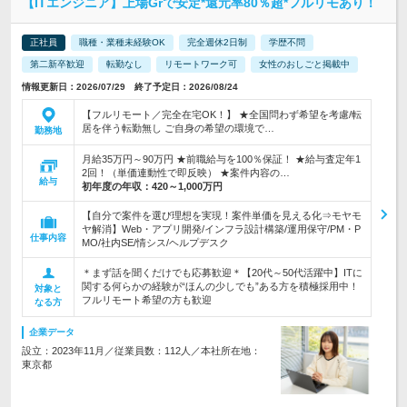
【ITエンジニア】上場Grで安定*還元率80％超*フルリモあり！
正社員
職種・業種未経験OK
完全週休2日制
学歴不問
第二新卒歓迎
転勤なし
リモートワーク可
女性のおしごと掲載中
情報更新日：2026/07/29 終了予定日：2026/08/24
【フルリモート／完全在宅OK！】 ★全国問わず希望を考慮/転
居を伴う転勤無し ご自身の希望の環境で…
勤務地
月給35万円～90万円 ★前職給与を100％保証！ ★給与査定年1
2回！（単価連動性で即反映） ★案件内容の…
給与
初年度の年収：
420～1,000万円
【自分で案件を選び理想を実現！案件単価を見える化⇒モヤモ
ヤ解消】Web・アプリ開発/インフラ設計構築/運用保守/PM・P
仕事内容
MO/社内SE/情シス/ヘルプデスク
＊まず話を聞くだけでも応募歓迎＊【20代～50代活躍中】ITに
関する何らかの経験が“ほんの少しでも”ある方を積極採用中！
対象と
フルリモート希望の方も歓迎
なる方
企業データ
設立：2023年11月／従業員数：112人／本社所在地：
東京都