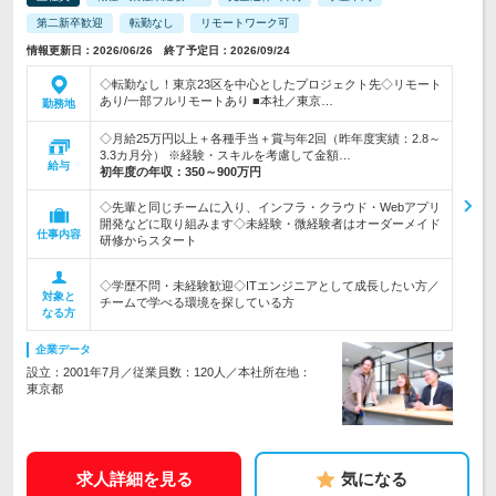
第二新卒歓迎
転勤なし
リモートワーク可
情報更新日：2026/06/26 終了予定日：2026/09/24
◇転勤なし！東京23区を中心としたプロジェクト先◇リモート
あり/一部フルリモートあり ■本社／東京…
勤務地
◇月給25万円以上＋各種手当＋賞与年2回（昨年度実績：2.8～
3.3カ月分） ※経験・スキルを考慮して金額…
給与
初年度の年収：
350～900万円
◇先輩と同じチームに入り、インフラ・クラウド・Webアプリ
開発などに取り組みます◇未経験・微経験者はオーダーメイド
仕事内容
研修からスタート
◇学歴不問・未経験歓迎◇ITエンジニアとして成長したい方／
対象と
チームで学べる環境を探している方
なる方
企業データ
設立：2001年7月／従業員数：120人／本社所在地：
東京都
求人詳細を見る
気になる