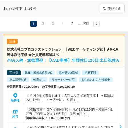
17,773
1
50
件中
-
件
並び替え
1
2
3
4
5
356
…
株式会社コプロコンストラクション | 【WEBマーケティング部】★9~10
連休取得実績 ★社員定着率86.6％
※G/人柄・意欲重視！【CAD事務】年間休日125日/土日祝休み
正社員
職種・業種未経験OK
完全週休2日制
学歴不問
第二新卒歓迎
転勤なし
リモートワーク可
女性のおしごと掲載中
情報更新日：2026/08/07 終了予定日：2026/09/10
【 全国各地で募集します！希望エリアで通勤可能 】 ▼転勤は
ありません！ 〈 支店一覧 〉 札幌支…
勤務地
【関東(東京/千葉/神奈川/埼玉)】 月給29万1230円＋皆勤手当1
万円 【関西(大阪/京都/兵庫)】 月給29万13…
給与
初年度の年収：
300～1,200万円
《 20代～30代の若手活躍中！ 》CADソフトを使用した図面作