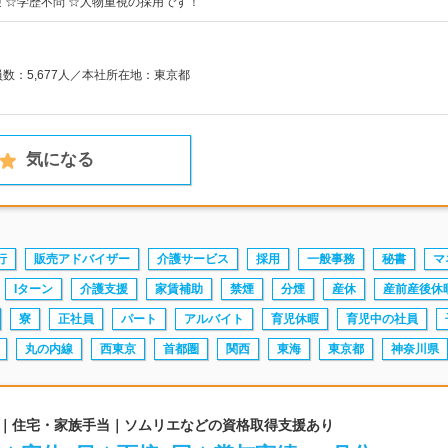
 ☆学歴不問 ☆人物重視の採用です！
員数：5,677人／本社所在地：東京都
気になる
行
販売アドバイザー
介護サービス
採用
一般事務
秘書
マ
Iターン
介護支援
家賃補助
禁煙
分煙
産休
産前産後休
寮
正社員
パート
アルバイト
育児休暇
育児中の社員
丸の内線
西東京
首都圏
関西
東海
東京都
神奈川県
度◎｜住宅・家族手当｜ソムリエなどの資格取得支援あり