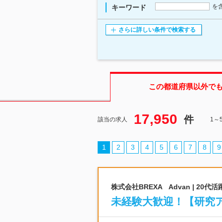
を
キーワード
さらに詳しい条件で検索する
この都道府県
以外で
17,950
件
該当の求人
1～
1
2
3
4
5
6
7
8
9
株式会社BREXA Advan | 2
未経験大歓迎！【研究ア