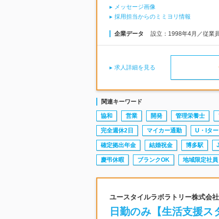
メッセージ画像
採用担当からのミミヨリ情報
企業データ
設立：1998年4月／従業
求人詳細を見る
関連キーワード
協和
営業
開発
管理栄養士
完全週休2日
マイカー通勤
U・Iタ
確定拠出年金
結婚祝金
博多駅
慶弔休暇
ブランクOK
地域限定社員
ユースタイルラボラトリー株式会社 |
日勤のみ【生活支援スタ