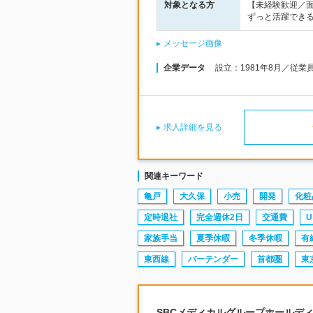
対象となる方
【未経験歓迎／
ずっと活躍でき
メッセージ画像
企業データ
設立：1981年8月／従業
求人詳細を見る
関連キーワード
亀戸
大久保
小売
開発
化粧
定時退社
完全週休2日
交通費
U
家族手当
夏季休暇
冬季休暇
有
東西線
バーテンダー
首都圏
東
SBCメディカルグループホールディン