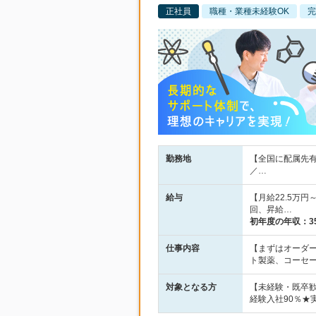
正社員
職種・業種未経験OK
完
勤務地
【全国に配属先有
／…
給与
【月給22.5万
回、昇給…
初年度の年収：
3
仕事内容
【まずはオーダ
ト製薬、コーセ
対象となる方
【未経験・既卒
経験入社90％★