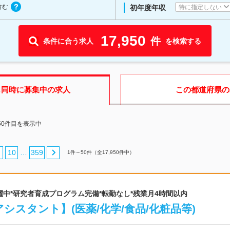
含む
特に指定しない
初年度年収
17,950
件
条件に合う求人
を検索する
も同時に募集中の求人
この都道府県
の
50件目を表示中
10
359
…
1
件～
50
件（全
17,950
件中）
0代活躍中*研究者育成プログラム完備*転勤なし*残業月4時間以内
シスタント】(医薬/化学/食品/化粧品等)