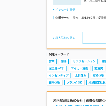
験・第二新卒歓迎
メッセージ画像
企業データ
設立：2012年2月／従業
求人詳細を見る
関連キーワード
営業
開発
リラクゼーション
旅
完全週休2日
マイカー通勤
交通費
インセンティブ
土日休み
有給休暇
慶弔休暇
ブランクOK
地域限定社員
河内屋酒販株式会社 | 退職金制