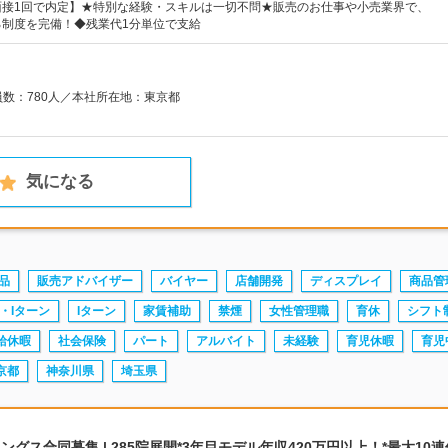
面接1回で内定】★特別な経験・スキルは一切不問★販売のお仕事や小売業界で、
る制度を完備！◆残業代1分単位で支給
員数：780人／本社所在地：東京都
気になる
品
販売アドバイザー
バイヤー
店舗開発
ディスプレイ
商品管
・Iターン
Iターン
家賃補助
禁煙
女性管理職
育休
シフト
給休暇
社会保険
パート
アルバイト
未経験
育児休暇
育児
京都
神奈川県
埼玉県
グス合同募集 | 285院展開*3年目モデル年収420万円以上！*最大10