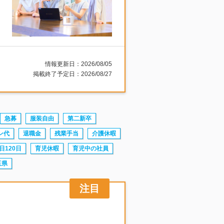
情報更新日：2026/08/05
掲載終了予定日：2026/08/27
急募
服装自由
第二新卒
ン代
退職金
残業手当
介護休暇
日120日
育児休暇
育児中の社員
玉県