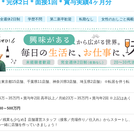
】＊完休2日＊面接1回＊賞与実績4ヶ月分
全週休2日制
学歴不問
第二新卒歓迎
転勤なし
女性のおしごと掲載
（東京都15店舗、千葉県11店舗、神奈川県3店舗、埼玉県2店舗） ※転居を伴う転
5万～35万円＋賞与年2回 高卒以上／月給23万～35万円＋賞与年2回 ※上記はあく
80～500万円
制／残業も少なめ】店舗運営スタッフ（接客／売場作り／仕入れ）からスタートし、
め一緒に店舗を作っていきましょう！