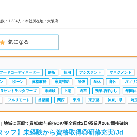
員数：1,334人／本社所在地：大阪府
気になる
フードコーディネーター
解析
採用
アシスタント
マネジメント
ーン
Iターン
資格取得
家賃補助
禁煙
産休
育休
ガソリ
JRセントラルタワーズ
未経験
上場
既卒
残業ほぼなし
年間休
フルリモート
首都圏
関西
東海
東京都
神奈川県
埼
 地域に医療で貢献/給与前払OK/完全週休2日/残業月20h/面接確約
ッフ】未経験から資格取得◎研修充実/Jd