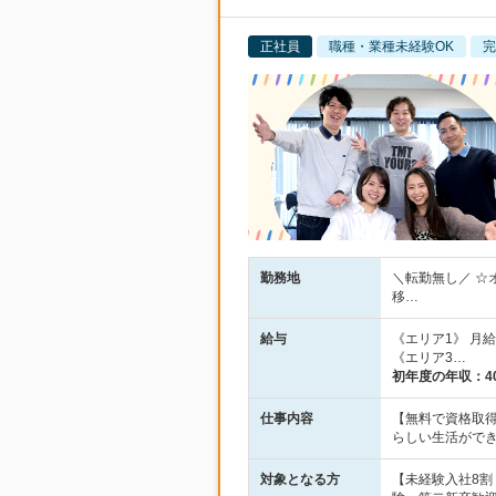
正社員
職種・業種未経験OK
完
勤務地
＼転勤無し／ ☆
移…
給与
《エリア1》 月給2
《エリア3…
初年度の年収：
4
仕事内容
【無料で資格取得
らしい生活がで
対象となる方
【未経験入社8