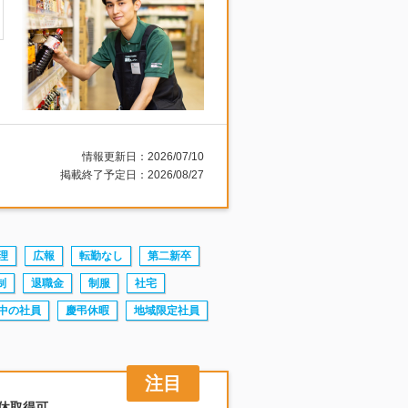
情報更新日：2026/07/10
掲載終了予定日：2026/08/27
理
広報
転勤なし
第二新卒
制
退職金
制服
社宅
中の社員
慶弔休暇
地域限定社員
連休取得可