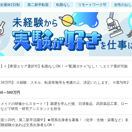
全週休2日制
第二新卒歓迎
転勤なし
リモートワーク可
女性のおし
】×【希望エリア選択可】転勤なしOK！⇒”配属ガチャ”なし！ ＼エリア選択可能
円～34万円】 ※経験、スキル、転居有無等を考慮の上、決定いたします。 ※賞与年2
50～500万円
ーメイドの研修からスタート！】基礎を学んだ後、日清食品、武田薬品工業、ロー
ーなどで研究・研究アシスタントを担当
歓迎☆20代・第二新卒活躍中】★理系出身者を募集！（化学・生物・栄養など）未
実験経験があれば文系出身者もOK！