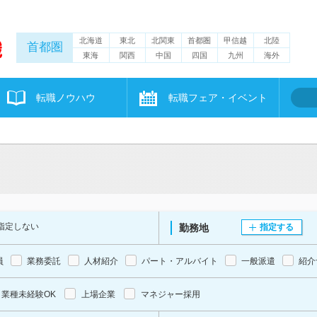
北海道
東北
北関東
首都圏
甲信越
北陸
首都圏
東海
関西
中国
四国
九州
海外
転職ノウハウ
転職フェア・イベント
指定しない
勤務地
指定する
員
業務委託
人材紹介
パート・アルバイト
一般派遣
紹介
業種未経験OK
上場企業
マネジャー採用