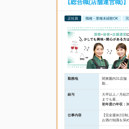
【総合職(店舗運営職)
正社員
職種・業種未経験OK
完
勤務地
関東圏内31店舗
勤…
給与
大卒以上／月給2
までも最…
初年度の年収：
3
仕事内容
【完全週休2日
お酒の知識を深