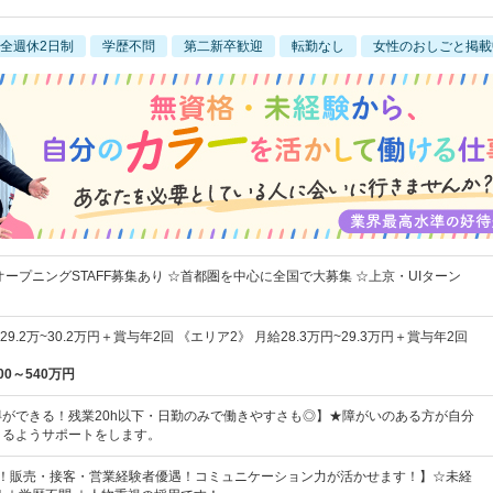
全週休2日制
学歴不問
第二新卒歓迎
転勤なし
女性のおしごと掲載
オープニングSTAFF募集あり ☆首都圏を中心に全国で大募集 ☆上京・UIターン
9.2万~30.2万円＋賞与年2回 《エリア2》 月給28.3万円~29.3万円＋賞与年2回
00～540万円
ができる！残業20h以下・日勤のみで働きやすさも◎】★障がいのある方が自分
きるようサポートをします。
割！販売・接客・営業経験者優遇！コミュニケーション力が活かせます！】☆未経