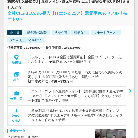
株式会社XENDOU | 直請メイン×還元率80%以上！確実な年収UPを叶えま
せんか？
全社ClaudaCode導入【ITエンジニア】還元率80%~/フルリモ
ートOK
正社員
完全週休2日制
学歴不問
転勤なし
リモートワーク可
女性のおしごと掲載中
情報更新日：2026/08/04 終了予定日：2026/10/05
【フルリモートOK★全国で活躍可能】 全国のプロジェクト先
になります。 ★既存メンバーは9割がリモ…
勤務地
月給40万8000～81万6000円 ※経験・能力に合わせて給与を決
定します ※試用期間3~6カ月あり、期間中の給…
給与
初年度の年収：
496～993万円
【エンド・プライム直案件メイン】【案件選択自由★還元率80
～100％】【フルリモート★全国どこでも活躍】充実したサポ
仕事内容
ート体制で働きやすい環境！
【学歴不問／経験が浅い方も歓迎※未経験者不可】ITエンジニ
アの実務経験1年以上★フルリモート＆地方OK★多様なライフ
対象と
スタイルに合わせて活躍！
なる方
企業データ
本社所在地：東京都