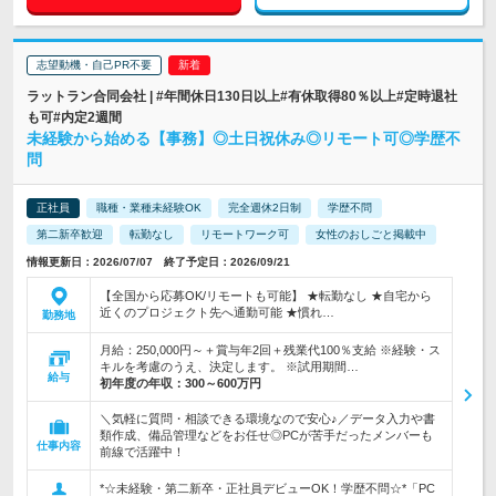
志望動機・自己PR不要
ラットラン合同会社 | #年間休日130日以上#有休取得80％以上#定時退社
も可#内定2週間
未経験から始める【事務】◎土日祝休み◎リモート可◎学歴不
問
正社員
職種・業種未経験OK
完全週休2日制
学歴不問
第二新卒歓迎
転勤なし
リモートワーク可
女性のおしごと掲載中
情報更新日：2026/07/07 終了予定日：2026/09/21
【全国から応募OK/リモートも可能】 ★転勤なし ★自宅から
近くのプロジェクト先へ通勤可能 ★慣れ…
勤務地
月給：250,000円～＋賞与年2回＋残業代100％支給 ※経験・ス
キルを考慮のうえ、決定します。 ※試用期間…
給与
初年度の年収：
300～600万円
＼気軽に質問・相談できる環境なので安心♪／データ入力や書
類作成、備品管理などをお任せ◎PCが苦手だったメンバーも
仕事内容
前線で活躍中！
*☆未経験・第二新卒・正社員デビューOK！学歴不問☆*「PC