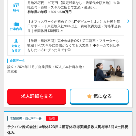
月給23万円～40万円 【固定残業なし・残業代全額支給】 ※前
職給与・経験・スキルに応じて加給・優遇い…
給与
初年度の年収：
300～530万円
【オフィスワークが初めてでもITデビューしよ♪ 】入社後も毎
日サポート｜未経験入社90%以上｜資格取得支援・資格手当あ
仕事内容
り｜年間休日130日以上
【学歴・経験不問】完全未経験OK！第二新卒・フリーターも
歓迎｜PCスキルに自信がなくても大丈夫！ ◆チームでお仕事
対象と
をしたい方にぴったりです◎
なる方
企業データ
設立：2024年11月／従業員数：87人／本社所在地：
東京都
求人詳細を見る
気になる
志望動機・自己PR不要
テクバン株式会社 | #年休123日 #産育休取得実績多数 #賞与年3回 #土日祝
休み