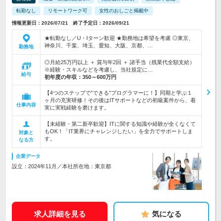
転勤なし
リモートワーク可
女性のおしごと掲載中
情報更新日：2026/07/21 終了予定日：2026/09/21
★転勤なし／U・Iターン歓迎 ★勤務地は希望を考慮 ◎東京、
神奈川、千葉、埼玉、愛知、大阪、京都、…
勤務地
◎月給25万円以上 ＋ 賞与年2回 ＋ 諸手当（残業代全額支給）
※経験・スキルなどを考慮し、当社規定に…
給与
初年度の年収：
350～600万円
【4つのステップで”できる”プログラマーに！】同期と学ぶ１
ヶ月の充実研修！その後はITサポートなどの初級案件から、着
仕事内容
実に実戦経験を磨けます。
【未経験・第二新卒歓迎】ITに関する知識や経験が全くなくて
もOK！「IT業界にチャレンジしたい」を全力でサポートしま
対象と
す。
なる方
企業データ
設立：2024年11月／本社所在地：東京都
求人詳細を見る
気になる