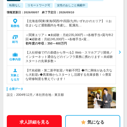
転勤なし
リモートワーク可
女性のおしごと掲載中
情報更新日：2026/08/07 終了予定日：2026/09/10
【北海道/関東/東海/関西/中四国/九州いずれかのエリア】 ☆お
住まいなど通勤圏内を考慮し、配属先…
勤務地
＜関東エリア＞ ■未経験：月給235,000円～+各種手当+賞与年2
回 ■経験者：月給245,000円～+各種手当+賞…
給与
初年度の年収：
350～400万円
【入社研修でITの基礎から学べる】Web・スマホアプリ開発／
インターネット通信などのインフラ業務に携わります＜未経験
仕事内容
スタートの先輩多数＞
【IT未経験・第二新卒歓迎／年齢不問】◆ITに興味がある方な
ら大歓迎♪◆異業種からスタートし活躍する先輩多数！☆豊富
対象と
な研修制度を整えています！
なる方
企業データ
設立：2004年12月／本社所在地：東京都
求人詳細を見る
気になる