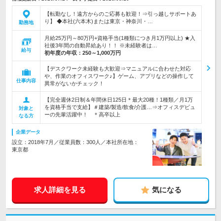
【転勤なし！遠方からのご応募も歓迎！⇒引っ越しサポートあ
り】 ◆本社(六本木)または東京・神奈川・…
勤務地
月給25万円～80万円+資格手当(1種類につき月1万円以上) ★入
社後3年間の自動昇給あり！！ ※未経験者は…
給与
初年度の年収：
250～1,000万円
【デスクワーク未経験も大歓迎⇒マニュアルに合わせた対応
や、作業のオフィスワーク♪】ゲーム、アプリなどの操作して
仕事内容
異常がないかチェック！
【完全週休2日制＆年間休日125日＊最大20種！1種類／月1万
を資格手当で支給】＃建築/製造/飲食/介護…⇒オフィスデビュ
対象と
ーの先輩活躍中！ ＊高卒以上
なる方
企業データ
設立：2018年7月／従業員数：300人／本社所在地：
東京都
求人詳細を見る
気になる