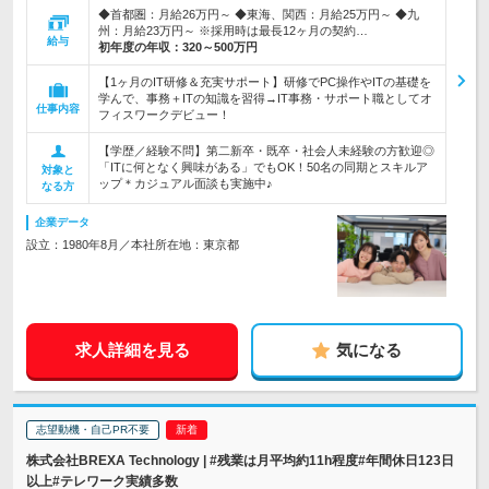
◆首都圏：月給26万円～ ◆東海、関西：月給25万円～ ◆九
州：月給23万円～ ※採用時は最長12ヶ月の契約…
給与
初年度の年収：
320～500万円
【1ヶ月のIT研修＆充実サポート】研修でPC操作やITの基礎を
学んで、事務＋ITの知識を習得→IT事務・サポート職としてオ
仕事内容
フィスワークデビュー！
【学歴／経験不問】第二新卒・既卒・社会人未経験の方歓迎◎
「ITに何となく興味がある」でもOK！50名の同期とスキルア
対象と
ップ＊カジュアル面談も実施中♪
なる方
企業データ
設立：1980年8月／本社所在地：東京都
求人詳細を見る
気になる
志望動機・自己PR不要
株式会社BREXA Technology | #残業は月平均約11h程度#年間休日123日
以上#テレワーク実績多数