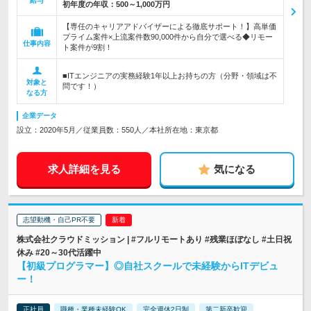
給与
初年度の年収：
500～1,000万円
【専任のキャリアアドバイザーによる徹底サポート！】高単価
プライム案件×上流案件数90,000件から自分で選べる◆リモー
仕事内容
ト案件が9割！
■ITエンジニアの実務経験1年以上お持ちの方（分野・領域は不
対象と
問です！）
なる方
企業データ
設立：2020年5月／従業員数：550人／本社所在地：東京都
求人詳細を見る
気になる
志望動機・自己PR不要
株式会社クラウドミッション | #フルリモートあり #残業ほぼなし #土日祝
休み #20～30代活躍中
【初級プログラマー】◎自社スクールで未経験からITデビュ
ー！
正社員
職種・業種未経験OK
完全週休2日制
第二新卒歓迎