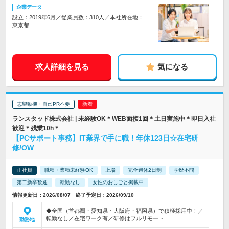
企業データ
設立：2019年6月／従業員数：310人／本社所在地：
東京都
求人詳細を見る
気になる
志望動機・自己PR不要
ランスタッド株式会社 | 未経験OK＊WEB面接1回＊土日実施中＊即日入社
歓迎＊残業10h＊
【PCサポート事務】IT業界で手に職！年休123日☆在宅研
修/OW
正社員
職種・業種未経験OK
上場
完全週休2日制
学歴不問
第二新卒歓迎
転勤なし
女性のおしごと掲載中
情報更新日：2026/08/07 終了予定日：2026/09/10
◆全国（首都圏・愛知県・大阪府・福岡県）で積極採用中！／
転勤なし／在宅ワーク有／研修はフルリモート…
勤務地