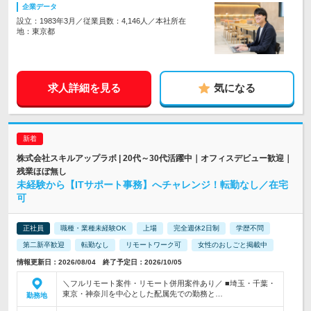
企業データ
設立：1983年3月／従業員数：4,146人／本社所在
地：東京都
求人詳細を見る
気になる
株式会社スキルアップラボ | 20代～30代活躍中｜オフィスデビュー歓迎｜
残業ほぼ無し
未経験から【ITサポート事務】へチャレンジ！転勤なし／在宅
可
正社員
職種・業種未経験OK
上場
完全週休2日制
学歴不問
第二新卒歓迎
転勤なし
リモートワーク可
女性のおしごと掲載中
情報更新日：2026/08/04 終了予定日：2026/10/05
＼フルリモート案件・リモート併用案件あり／ ■埼玉・千葉・
東京・神奈川を中心とした配属先での勤務と…
勤務地