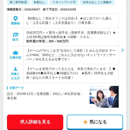
第二新卒歓迎
転勤なし
リモートワーク可
女性のおしごと掲載中
情報更新日：2026/08/07 終了予定日：2026/10/08
【転勤なし！本社オフィスは渋谷♪】 ★はじめての一人暮ら
し・上京も応援！（上京支援あり） ◎東京都…
勤務地
月給25万円～＋賞与＋諸手当（資格手当、交通費全額など）★
入社3年間は毎年自動昇給★ ※経験・スキル…
給与
初年度の年収：
300～500万円
【ゲームの"やりこみ力"を活かして成長！】みんな大好き ゲー
ムやWeb、SNSなど…これらに欠かせないネットワーク／サー
仕事内容
バー／AIを支えるお仕事です！
【ゲームを本気でやってきた人を、本気で求めています。】◆
未経験OK◆高卒以上◆29歳以下(※) ★既卒／26卒生も大歓
対象と
迎！あなたの再スタートを応援！
なる方
企業データ
設立：2019年12月／従業員数：150人／本社所在地：
東京都
求人詳細を見る
気になる