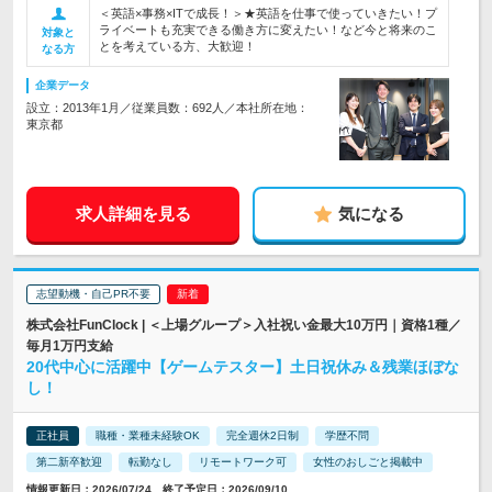
＜英語×事務×ITで成長！＞★英語を仕事で使っていきたい！プ
ライベートも充実できる働き方に変えたい！など今と将来のこ
対象と
とを考えている方、大歓迎！
なる方
企業データ
設立：2013年1月／従業員数：692人／本社所在地：
東京都
求人詳細を見る
気になる
志望動機・自己PR不要
株式会社FunClock | ＜上場グループ＞入社祝い金最大10万円｜資格1種／
毎月1万円支給
20代中心に活躍中【ゲームテスター】土日祝休み＆残業ほぼな
し！
正社員
職種・業種未経験OK
完全週休2日制
学歴不問
第二新卒歓迎
転勤なし
リモートワーク可
女性のおしごと掲載中
情報更新日：2026/07/24 終了予定日：2026/09/10