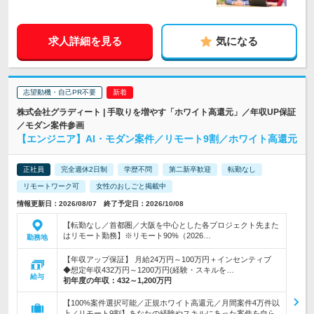
求人詳細を見る
気になる
志望動機・自己PR不要
株式会社グラディート | 手取りを増やす「ホワイト高還元」／年収UP保証
／モダン案件参画
【エンジニア】AI・モダン案件／リモート9割／ホワイト高還元
正社員
完全週休2日制
学歴不問
第二新卒歓迎
転勤なし
リモートワーク可
女性のおしごと掲載中
情報更新日：2026/08/07 終了予定日：2026/10/08
【転勤なし／首都圏／大阪を中心とした各プロジェクト先また
はリモート勤務】※リモート90%（2026…
勤務地
【年収アップ保証】 月給24万円～100万円＋インセンティブ
◆想定年収432万円～1200万円(経験・スキルを…
給与
初年度の年収：
432～1,200万円
【100%案件選択可能／正規ホワイト高還元／月間案件4万件以
上／リモート9割】あなたの経験やスキルにあった案件を自ら