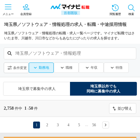
首都圏版
メニュー
会員登録
閲覧履歴
検索
埼玉県／ソフトウェア・情報処理の求人・転職・中途採用情報
埼玉県／ソフトウェア・情報処理の転職・求人一覧ページです。マイナビ転職ではさ
いたま市、川越市、川口市などからもあなたにぴったりの求人を探せます。
埼玉県／ソフトウェア・情報処理
勤務地
職種
年収
特徴
条件変更
埼玉県
以外でも
埼玉県
で募集中の求人
同時に募集中の求人
2,758
1
50
件中
-
件
並び替え
1
2
3
4
5
56
…