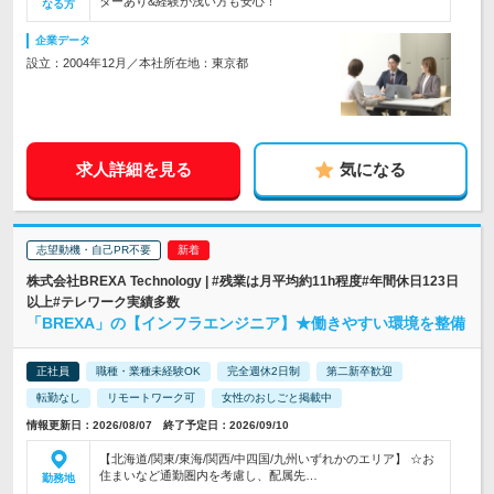
ターあり&経験が浅い方も安心！
なる方
企業データ
設立：2004年12月／本社所在地：東京都
求人詳細を見る
気になる
志望動機・自己PR不要
株式会社BREXA Technology | #残業は月平均約11h程度#年間休日123日
以上#テレワーク実績多数
「BREXA」の【インフラエンジニア】★働きやすい環境を整備
正社員
職種・業種未経験OK
完全週休2日制
第二新卒歓迎
転勤なし
リモートワーク可
女性のおしごと掲載中
情報更新日：2026/08/07 終了予定日：2026/09/10
【北海道/関東/東海/関西/中四国/九州いずれかのエリア】 ☆お
住まいなど通勤圏内を考慮し、配属先…
勤務地