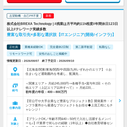
志望動機・自己PR不要
株式会社BREXA Technology | #残業は月平均約11h程度#年間休日123日
以上#テレワーク実績多数
豊富な取引先×多彩な選択肢【ITエンジニア(開発/インフラ)】
正社員
業種未経験OK
完全週休2日制
第二新卒歓迎
転勤なし
リモートワーク可
女性のおしごと掲載中
情報更新日：2026/08/07 終了予定日：2026/09/10
【北海道/関東/東海/関西/中四国/九州いずれかのエリア】 ☆お
住まいなど通勤圏内を考慮し、配属先…
勤務地
＜関東エリア＞ 月給245,000円~+各種手当+賞与年2回 ＜その
他エリア（上記エリア以外すべて）＞ 月給220,…
給与
初年度の年収：
400～800万円
【官公庁や大手企業など豊富なプロジェクト数】開発案件・イ
ンフラ案件から最適なプロジェクトをお任せ◆上流工程にもチ
仕事内容
ャレンジ！
【ブランクOK／年齢不問&40～50代で入社し活躍するメンバ
ーも♪】IT業界で何らかの経験（1年以上）◆自社教育研修セン
対象と