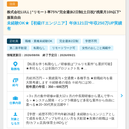
株式会社LULL | *リモート率75%*完全週休2日制(土日祝)*残業月10h以下*
服装自由
未経験OK★【初級ITエンジニア】年休121日*年収250万UP実績
有
正社員
職種・業種未経験OK
完全週休2日制
学歴不問
第二新卒歓迎
転勤なし
リモートワーク可
女性のおしごと掲載中
情報更新日：2026/08/06 終了予定日：2026/09/21
【転居を伴う転勤なし／研修後は”フルリモ案件”も選択可能】
★本社もしくは全国のプロジェクト先 ★…
勤務地
月給35万円～＋業績賞与＋交通費＋各種手当 ★前職給与を最
大限考慮します ※経験者の場合 ※給与には30…
給与
初年度の年収：
350～600万円
＜3ヶ月の集中研修or最大12ヶ月の中長期研修から選んで学べ
る＞★システム開発・インフラ構築など多彩な案件から自由に
仕事内容
選べる★20~30代男女活躍中！
【学歴・経歴不問◎平均年齢26歳】未経験からエンジニアとし
て成長＆収入アップを叶えたい方を大歓迎★先輩の前職は⇒販
対象と
売/カフェ店員/保育士/ADなど
なる方