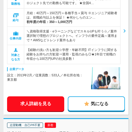
ロジェクト先での勤務も可能です。 ★全国4…
勤務地
月給：40万円～150万円＋各種手当＋賞与 ※エンジニア経験者
は、前職給与以上を保証！ ★何かしらのエン…
給与
初年度の年収：
350～1,000万円
＼資格取得支援・eラーニングなどでスキルUPも叶う☆／案件
選択制で理想のプロジェクトへ。インフラの要件定義～運用ま
仕事内容
で＊AWSなどトレンド案件もあり
【経験の浅い方も歓迎☆学歴・年齢不問】ITインフラに関する
経験をお持ちの方歓迎⇒運用・監視のみも◎★1年目で前職の
対象と
年収から100万円UPの社員多数！
なる方
企業データ
設立：2013年2月／従業員数：533人／本社所在地：
東京都
求人詳細を見る
気になる
志望動機・自己PR不要