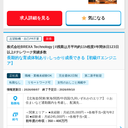
求人詳細を見る
気になる
志望動機・自己PR不要
株式会社BREXA Technology | #残業は月平均約11h程度#年間休日123日
以上#テレワーク実績多数
長期的な育成体制あり♪しっかり成長できる【初級ITエンジニ
ア】
正社員
職種・業種未経験OK
完全週休2日制
第二新卒歓迎
転勤なし
リモートワーク可
女性のおしごと掲載中
情報更新日：2026/08/07 終了予定日：2026/09/10
【北海道/関東/東海/関西/中四国/九州いずれかのエリア】 ☆お
住まいなど通勤圏内を考慮し、配属先…
勤務地
＜関東エリア＞ ■未経験：月給235,000円～+各種手当+賞与年2
回 ■経験者：月給245,000円～+各種手当+賞…
給与
初年度の年収：
350～400万円