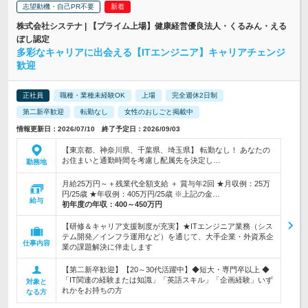
志望動機・自己PR不要
株式会社システナ | 【プライム上場】健康経営優良法人・くるみん・える
ぼし認定
多彩なキャリアに出会える【ITエンジニア】キャリアチェンジ
歓迎
正社員
職種・業種未経験OK
上場
完全週休2日制
第二新卒歓迎
転勤なし
女性のおしごと掲載中
情報更新日：2026/07/10 終了予定日：2026/09/03
【東京都、神奈川県、千葉県、埼玉県】 転勤なし！ あなたの
お住まいと通勤時間を考慮し配属先を決定し…
勤務地
月給25万円～＋残業代全額支給 ＋ 賞与年2回 ★月収例：25万
円/25歳 ★年収例：405万円/25歳 ※上記の金…
給与
初年度の年収：
400～450万円
【研修＆キャリア支援制度が充実】★ITエンジニア業務（シス
テム開発／インフラ運用など）を通じて、大手企業・外資系企
仕事内容
業の課題解決に伴走します
【第二新卒歓迎】【20～30代活躍中】◆短大・専門卒以上 ◆
「IT関連の経験または知識」「英語スキル」「企画経験」いず
対象と
れかをお持ちの方
なる方