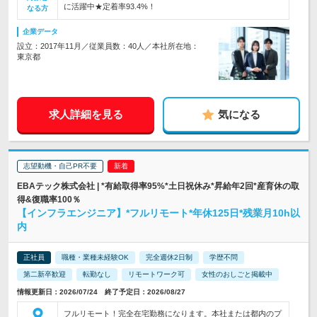
に活躍中★定着率93.4%！
なる方
企業データ
設立：2017年11月／従業員数：40人／本社所在地：
東京都
求人詳細を見る
気になる
志望動機・自己PR不要
EBAテック株式会社 | *有給取得率95%*土日祝休み*昇給年2回*産育休の取
得&復職率100％
【インフラエンジニア】*フルリモート*年休125日*残業月10h以
内
正社員
職種・業種未経験OK
完全週休2日制
学歴不問
第二新卒歓迎
転勤なし
リモートワーク可
女性のおしごと掲載中
情報更新日：2026/07/24 終了予定日：2026/08/27
フルリモート！完全在宅勤務になります。本社または都内のプ