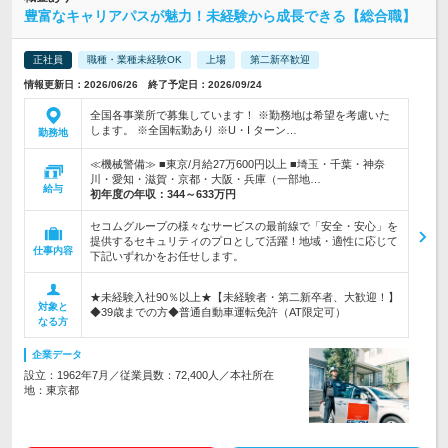
豊富なキャリアパスが魅力！未経験から成長できる【総合職】
正社員
職種・業種未経験OK
上場
第二新卒歓迎
情報更新日：2026/06/26 終了予定日：2026/09/24
全国各事業所で募集しています！ ※勤務地は希望を考慮いた
します。 ※全国転勤あり ※U・I ターン…
勤務地
≪機械警備≫ ■東京/月給27万600円以上 ■埼玉・千葉・神奈
川・愛知・滋賀・京都・大阪・兵庫（一部地…
給与
初年度の年収：
344～633万円
セコムグループの様々なサービスの最前線で「安全・安心」を
提供するセキュリティのプロとして活躍！地域・適性に応じて
仕事内容
下記いずれかをお任せします。
★未経験入社90％以上★【未経験者・第二新卒者、大歓迎！】
対象と
◆39歳までの方◆普通自動車運転免許（AT限定可）
なる方
企業データ
設立：1962年7月／従業員数：72,400人／本社所在
地：東京都