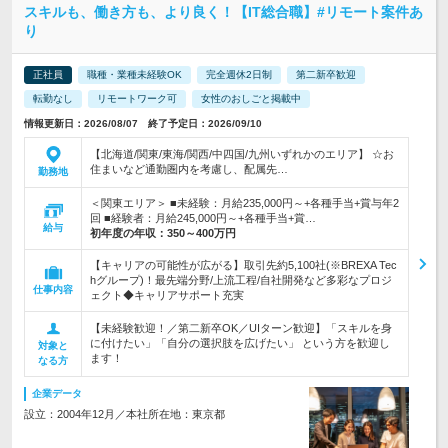
スキルも、働き方も、より良く！【IT総合職】#リモート案件あ
り
正社員
職種・業種未経験OK
完全週休2日制
第二新卒歓迎
転勤なし
リモートワーク可
女性のおしごと掲載中
情報更新日：2026/08/07 終了予定日：2026/09/10
【北海道/関東/東海/関西/中四国/九州いずれかのエリア】 ☆お
住まいなど通勤圏内を考慮し、配属先…
勤務地
＜関東エリア＞ ■未経験：月給235,000円～+各種手当+賞与年2
回 ■経験者：月給245,000円～+各種手当+賞…
給与
初年度の年収：
350～400万円
【キャリアの可能性が広がる】取引先約5,100社(※BREXA Tec
hグループ)！最先端分野/上流工程/自社開発など多彩なプロジ
仕事内容
ェクト◆キャリアサポート充実
【未経験歓迎！／第二新卒OK／UIターン歓迎】「スキルを身
に付けたい」「自分の選択肢を広げたい」 という方を歓迎し
対象と
ます！
なる方
企業データ
設立：2004年12月／本社所在地：東京都