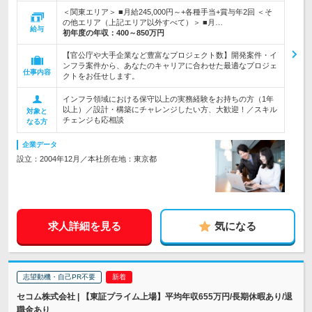
＜関東エリア＞ ■月給245,000円～+各種手当+賞与年2回 ＜そ
の他エリア（上記エリア以外すべて）＞ ■月…
給与
初年度の年収：
400～850万円
【官公庁や大手企業など豊富なプロジェクト数】開発案件・イ
ンフラ案件から、あなたのキャリアに合わせた最適なプロジェ
仕事内容
クトをお任せします。
インフラ領域における保守以上の実務経験をお持ちの方（1年
以上）／設計・構築にチャレンジしたい方、大歓迎！／スキル
対象と
チェンジも応相談
なる方
企業データ
設立：2004年12月／本社所在地：東京都
求人詳細を見る
気になる
志望動機・自己PR不要
セコム株式会社 | 【東証プライム上場】平均年収655万円/長期休暇あり/退
職金あり