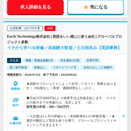
求人詳細を見る
気になる
志望動機・自己PR不要
Earth Technology株式会社 | 英語をいい感じに使う会社 | グローバルプロ
ジェクト多数
イチから学べる研修／未経験大歓迎／土日祝休み【英語事務】
正社員
職種・業種未経験OK
完全週休2日制
学歴不問
第二新卒歓迎
転勤なし
リモートワーク可
女性のおしごと掲載中
情報更新日：2026/07/24 終了予定日：2026/09/24
★経験やプロジェクトによって在宅（リモート）勤務もありま
す！ ※転勤なし！希望・通勤時間をしっかり…
勤務地
◆月給23万4800円以上 ※残業手当は別途支給します。 ※スキ
ルや能力を十分考慮の上、決定します。 ＜試…
給与
初年度の年収：
300～500万円
＜入社後は1ヵ月の研修から！未経験者向けの研修完備！＞★
通訳や翻訳など英語を使う仕事で、グローバルプロジェクトや
仕事内容
エンジニアを支えます！