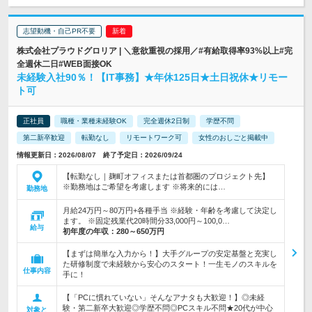
志望動機・自己PR不要
株式会社プラウドグロリア | ＼意欲重視の採用／#有給取得率93%以上#完
全週休二日#WEB面接OK
未経験入社90％！【IT事務】★年休125日★土日祝休★リモー
ト可
正社員
職種・業種未経験OK
完全週休2日制
学歴不問
第二新卒歓迎
転勤なし
リモートワーク可
女性のおしごと掲載中
情報更新日：2026/08/07 終了予定日：2026/09/24
【転勤なし｜麹町オフィスまたは首都圏のプロジェクト先】
※勤務地はご希望を考慮します ※将来的には…
勤務地
月給24万円～80万円+各種手当 ※経験・年齢を考慮して決定し
ます。 ※固定残業代20時間分33,000円～100,0…
給与
初年度の年収：
280～650万円
【まずは簡単な入力から！】大手グループの安定基盤と充実し
た研修制度で未経験から安心のスタート！一生モノのスキルを
仕事内容
手に！
【「PCに慣れていない」そんなアナタも大歓迎！】◎未経
験・第二新卒大歓迎◎学歴不問◎PCスキル不問★20代が中心
対象と