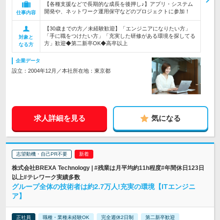
【各種支援などで長期的な成長を後押し♪】アプリ・システム
開発や、ネットワーク運用保守などのプロジェクトに参加！
仕事内容
【30歳までの方／未経験歓迎】「エンジニアになりたい方」
「手に職をつけたい方」「充実した研修がある環境を探してる
対象と
方」歓迎◆第二新卒OK◆高卒以上
なる方
企業データ
設立：2004年12月／本社所在地：東京都
求人詳細を見る
気になる
志望動機・自己PR不要
株式会社BREXA Technology | #残業は月平均約11h程度#年間休日123日
以上#テレワーク実績多数
グループ全体の技術者は約2.7万人!充実の環境【ITエンジニ
ア】
正社員
職種・業種未経験OK
完全週休2日制
第二新卒歓迎