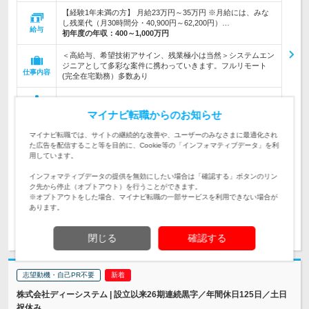
【経験1年未満の方】 月給23万円～35万円 ※月給には、みな
し残業代（月30時間分・40,900円～62,200円）…
給与
初年度の年収：
400～1,000万円
＜高給与、希望技術アサイン、残業極小は当然＞システムエン
ジニアとして多彩な案件に携わっていきます。フルリモート
仕事内容
(完全在宅勤務）多数あり
《第二新卒歓迎／経験不問／学歴不問》IT業界で何らかの実務
対象と
マイナビ転職からのお知らせ
経験がある方・プログラミングができる方
なる方
マイナビ転職では、サイトの継続的な改善や、ユーザーのみなさまに最適化され
企業データ
た広告を配信すること等を目的に、Cookie等の「インフォマティブデータ」を利
用しています。
設立：2018年8月／従業員数：285人／本社所在地：
東京都
インフォマティブデータの提供を無効にしたい場合は「確認する」ボタンのリン
ク先から停止（オプトアウト）を行うことができます。
※オプトアウトをした場合、マイナビ転職の一部サービスを利用できない場合が
あります。
求人詳細を見る
気になる
閉じる
確認する
志望動機・自己PR不要
株式会社ディーシステム | 設立以来26期連続黒字／年間休日125日／土日
祝休み