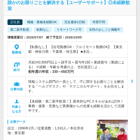
誰かのお困りごとを解決する【ユーザーサポート】◎未経験歓
迎
正社員
職種・業種未経験OK
完全週休2日制
学歴不問
第二新卒歓迎
転勤なし
リモートワーク可
女性のおしごと掲載中
情報更新日：2026/07/07 終了予定日：2026/10/05
【転勤なし】 【在宅勤務OK・フルリモート勤務OK】 【東京
都・神奈川県・千葉県・埼玉県】 ■本社…
勤務地
月給242,800円以上＋諸手当＋賞与年2回＋業績賞与（業績によ
る） ※経験・年齢を考慮の上、当社規定によ…
給与
初年度の年収：
330～650万円
情報システム部門の一員として、ITに関するお困りごとを解決
する「ヘルプデスク」や「テクニカルサポート」をお任せしま
仕事内容
す。
【未経験・第二新卒歓迎！】基本的なPCスキルがあればOK！
事務・接客・営業など異業種からの先輩も経験を活かして活躍
対象と
中です。
なる方
企業データ
設立：1996年2月／従業員数：1,910人／本社所在
地：東京都