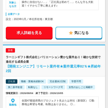
操作に自信がない…」「正社員は初めて…」そんな方も大歓
対象と
迎！イチから丁寧に教えます♪
なる方
企業データ
設立：2023年1月／本社所在地：東京都
求人詳細を見る
気になる
ラーニンギフト株式会社 | バリエーション豊かな案件あり！確かな技術で
進化する成長企業
【開発エンジニア】リモート案件有★案件還元率82％★昇給年
2回
正社員
職種・業種未経験OK
完全週休2日制
学歴不問
第二新卒歓迎
転勤なし
リモートワーク可
女性のおしごと掲載中
情報更新日：2026/08/04 終了予定日：2026/10/05
全国47都道府県のプロジェクト先または本社（新宿区） ◎勤
務地は希望を考慮。転勤はありません。 ◎…
勤務地