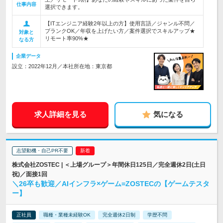
仕事内容
選択できます。
【ITエンジニア経験2年以上の方】使用言語／ジャンル不問／
ブランクOK／年収を上げたい方／案件選択でスキルアップ★
対象と
リモート率90%★
なる方
企業データ
設立：2022年12月／本社所在地：東京都
求人詳細を見る
気になる
志望動機・自己PR不要
株式会社ZOSTEC | ＜上場グループ＞年間休日125日／完全週休2日(土日
祝)／面接1回
＼26卒も歓迎／AIインフラ×ゲーム=ZOSTECの【ゲームテスタ
ー】
正社員
職種・業種未経験OK
完全週休2日制
学歴不問