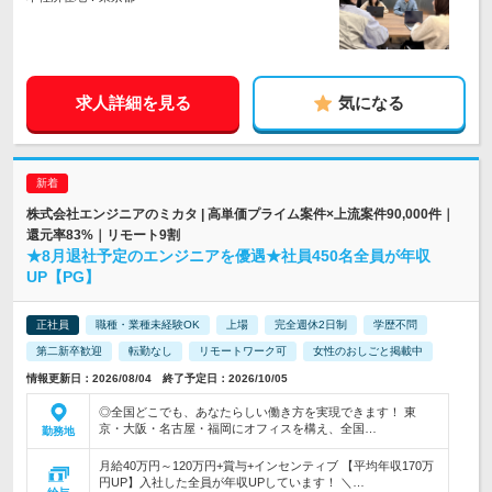
求人詳細を見る
気になる
株式会社エンジニアのミカタ | 高単価プライム案件×上流案件90,000件｜
還元率83%｜リモート9割
★8月退社予定のエンジニアを優遇★社員450名全員が年収
UP【PG】
正社員
職種・業種未経験OK
上場
完全週休2日制
学歴不問
第二新卒歓迎
転勤なし
リモートワーク可
女性のおしごと掲載中
情報更新日：2026/08/04 終了予定日：2026/10/05
◎全国どこでも、あなたらしい働き方を実現できます！ 東
京・大阪・名古屋・福岡にオフィスを構え、全国…
勤務地
月給40万円～120万円+賞与+インセンティブ 【平均年収170万
円UP】入社した全員が年収UPしています！ ＼…