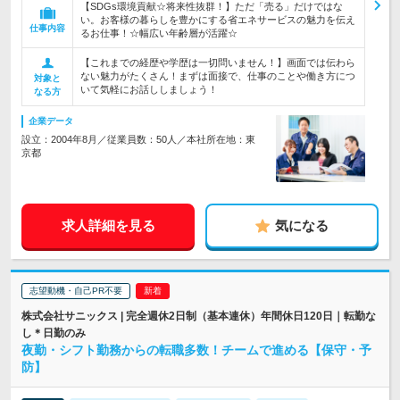
【SDGs環境貢献☆将来性抜群！】ただ「売る」だけではな
い。お客様の暮らしを豊かにする省エネサービスの魅力を伝え
仕事内容
るお仕事！☆幅広い年齢層が活躍☆
【これまでの経歴や学歴は一切問いません！】画面では伝わら
ない魅力がたくさん！まずは面接で、仕事のことや働き方につ
対象と
いて気軽にお話ししましょう！
なる方
企業データ
設立：2004年8月／従業員数：50人／本社所在地：東
京都
求人詳細を見る
気になる
志望動機・自己PR不要
株式会社サニックス | 完全週休2日制（基本連休）年間休日120日｜転勤な
し＊日勤のみ
夜勤・シフト勤務からの転職多数！チームで進める【保守・予
防】