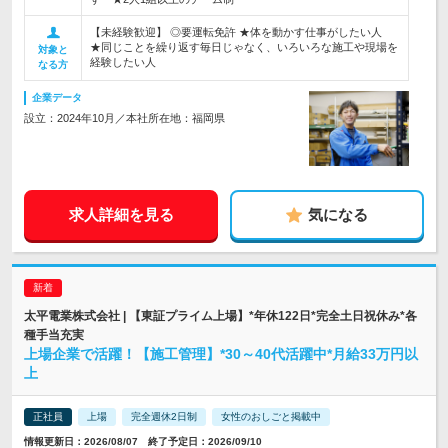
【未経験歓迎】 ◎要運転免許 ★体を動かす仕事がしたい人
★同じことを繰り返す毎日じゃなく、いろいろな施工や現場を
対象と
経験したい人
なる方
企業データ
設立：2024年10月／本社所在地：福岡県
求人詳細を見る
気になる
太平電業株式会社 | 【東証プライム上場】*年休122日*完全土日祝休み*各
種手当充実
上場企業で活躍！【施工管理】*30～40代活躍中*月給33万円以
上
正社員
上場
完全週休2日制
女性のおしごと掲載中
情報更新日：2026/08/07 終了予定日：2026/09/10