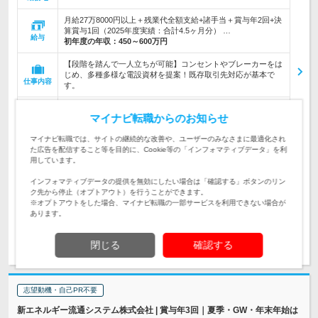
月給27万8000円以上＋残業代全額支給+諸手当＋賞与年2回+決
算賞与1回（2025年度実績：合計4.5ヶ月分） …
給与
初年度の年収：
450～600万円
【段階を踏んで一人立ちが可能】コンセントやブレーカーをは
じめ、多種多様な電設資材を提案！既存取引先対応が基本で
仕事内容
す。
＊約8割が未経験スタート＊【未経験者・第二新卒歓迎】◆要
マイナビ転職からのお知らせ
普免（AT可）★20～30代活躍中 ★男女とも育休取得実績あ
対象と
り 《健康経営優良法人認定企業》
なる方
マイナビ転職では、サイトの継続的な改善や、ユーザーのみなさまに最適化され
た広告を配信すること等を目的に、Cookie等の「インフォマティブデータ」を利
企業データ
用しています。
設立：1969年8月／従業員数：1,595人／本社所在
地：埼玉県
インフォマティブデータの提供を無効にしたい場合は「確認する」ボタンのリン
ク先から停止（オプトアウト）を行うことができます。
※オプトアウトをした場合、マイナビ転職の一部サービスを利用できない場合が
あります。
求人詳細を見る
気になる
閉じる
確認する
志望動機・自己PR不要
新エネルギー流通システム株式会社 | 賞与年3回｜夏季・GW・年末年始は