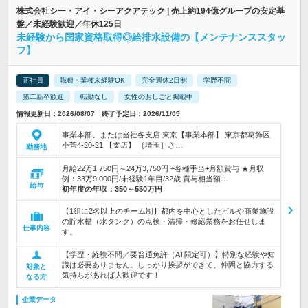
株式会社シー・アイ・シーアクアテック | 売上約194億グループの安定基
盤／未経験歓迎／年休125日
未経験から国家資格取得◎給排水設備の【メンテナンススタッ
フ】
正社員
職種・業種未経験OK
完全週休2日制
学歴不問
第二新卒歓迎
転勤なし
女性のおしごと掲載中
情報更新日：2026/08/07 終了予定日：2026/11/05
事業本部、または当社各支店 東京【事業本部】 東京都葛飾区
小菅4-20-21 【支店】 ［埼玉］さ…
勤務地
月給22万1,750円～24万3,750円 +各種手当+月額賞与 ★月収
例：33万9,000円/未経験1年目/32歳 賞与相当額…
給与
初年度の年収：
350～550万円
【1組に2名以上のチーム制】都内を中心としたビルや商業施設
の貯水槽（水タンク）の点検・清掃・修繕業務をお任せしま
仕事内容
す。
【学歴・経験不問／要普通免許（AT限定可）】特別な経験や知
識は必要ありません。しっかり挨拶ができて、仲間と協力する
対象と
気持ちがあれば大歓迎です！
なる方
企業データ