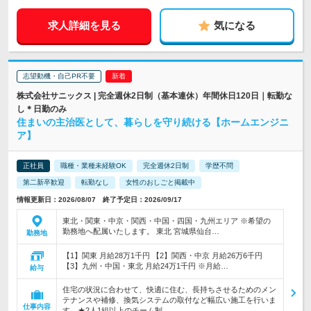
求人詳細を見る
気になる
志望動機・自己PR不要
株式会社サニックス | 完全週休2日制（基本連休）年間休日120日｜転勤な
し＊日勤のみ
住まいの主治医として、暮らしを守り続ける【ホームエンジニ
ア】
正社員
職種・業種未経験OK
完全週休2日制
学歴不問
第二新卒歓迎
転勤なし
女性のおしごと掲載中
情報更新日：2026/08/07 終了予定日：2026/09/17
東北・関東・中京・関西・中国・四国・九州エリア ※希望の
勤務地へ配属いたします。 東北 宮城県仙台…
勤務地
【1】関東 月給28万1千円 【2】関西・中京 月給26万6千円
【3】九州・中国・東北 月給24万1千円 ※月給…
給与
住宅の状況に合わせて、快適に住む、長持ちさせるためのメン
テナンスや補修、換気システムの取付など幅広い施工を行いま
仕事内容
す ★2人1組以上のチーム制