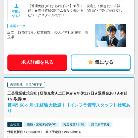
【普通免許(AT)があればOK】★長く、安定して働きたい方歓
迎！★直行直帰OKでムダなく働ける、”自由”と”安心”が両立し
対象と
たワークスタイルです！
なる方
企業データ
設立：1975年3月／従業員数：45人／本社所在地：埼
玉県
求人詳細を見る
気になる
志望動機・自己PR不要
三英電業株式会社 | 研修充実★土日休み★年休127日★退職金あり★有給
1h~取得OK
賞与5.68ヶ月♪未経験大歓迎！【インフラ管理スタッフ】社宅あ
り
正社員
職種・業種未経験OK
完全週休2日制
第二新卒歓迎
情報更新日：2026/07/15 終了予定日：2026/09/14