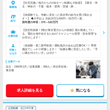
【社宅完備／地方からのU&Iターン転職も大歓迎】 【東京・埼
玉・神奈川・千葉・栃木・群馬・茨城・静…
勤務地
【未経験でも、年齢に見合った高水準の給与を受け取れま
す！】 ◆大卒以上 月給24万3,000円～30万円＋賞…
給与
初年度の年収：
370～520万円
【安定性抜群！9割が東京電力からの依頼】国が推進してい
る、電柱を地中化するための”スケジュール管理・安全管理”を
仕事内容
お任せします！
《未経験・第二新卒歓迎／運転免許があれば応募OK！》専用
施設でしっかり研修します！『結婚を機に安定したい方』『手
対象と
に職を付けたい方』はぜひ！
なる方
企業データ
設立：1960年2月／従業員数：388人／本社所在地：
東京都
求人詳細を見る
気になる
志望動機・自己PR不要