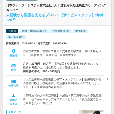
日本ウォーターシステム株式会社 | 人工透析用水処理装置のリーディング
カンパニー
未経験から医療を支えるプロへ！【サービススタッフ】*年休
120日
正社員
職種・業種未経験OK
完全週休2日制
学歴不問
第二新卒歓迎
情報更新日：2026/07/31 終了予定日：2026/09/10
◎全国の支店、営業所で募集！交通費全額支給！直行直帰もO
K！ 【各営業所】 東京支店／東京都中央区…
勤務地
月給／21万円～30万円＋賞与2回＋交通費全額支給 ※スキル・
経験を考慮の上、当社規定により優遇します。…
給与
初年度の年収：
300～500万円
【人工透析用水処理装置の保守・メンテナンス】医療現場から
の信頼に応え、技術を磨いて活躍★約1年続くOJTでしっかり
仕事内容
サポート⇒未経験者の定着率◎
【35歳までの方※限定募集】未経験・第二新卒の方が多数活躍
中！「ゼロからキャリアをスタートしたい」「安定企業でじっ
対象と
くり働きたい」方はぜひ！
なる方
企業データ