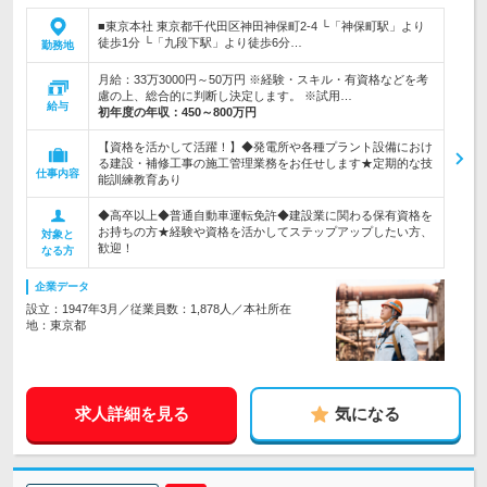
■東京本社 東京都千代田区神田神保町2-4 └「神保町駅」より
徒歩1分 └「九段下駅」より徒歩6分…
勤務地
月給：33万3000円～50万円 ※経験・スキル・有資格などを考
慮の上、総合的に判断し決定します。 ※試用…
給与
初年度の年収：
450～800万円
【資格を活かして活躍！】◆発電所や各種プラント設備におけ
る建設・補修工事の施工管理業務をお任せします★定期的な技
仕事内容
能訓練教育あり
◆高卒以上◆普通自動車運転免許◆建設業に関わる保有資格を
お持ちの方★経験や資格を活かしてステップアップしたい方、
対象と
歓迎！
なる方
企業データ
設立：1947年3月／従業員数：1,878人／本社所在
地：東京都
求人詳細を見る
気になる