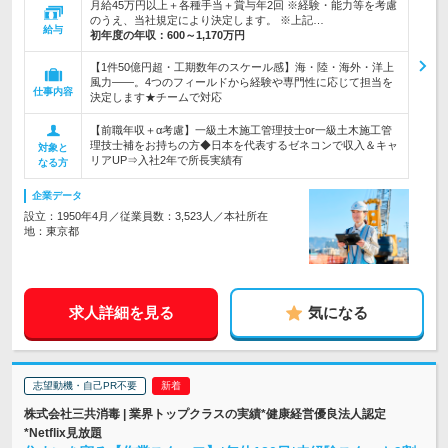
月給45万円以上＋各種手当＋賞与年2回 ※経験・能力等を考慮
のうえ、当社規定により決定します。 ※上記…
給与
初年度の年収：
600～1,170万円
【1件50億円超・工期数年のスケール感】海・陸・海外・洋上
風力――。4つのフィールドから経験や専門性に応じて担当を
仕事内容
決定します★チームで対応
【前職年収＋α考慮】一級土木施工管理技士or一級土木施工管
理技士補をお持ちの方◆日本を代表するゼネコンで収入＆キャ
対象と
リアUP⇒入社2年で所長実績有
なる方
企業データ
設立：1950年4月／従業員数：3,523人／本社所在
地：東京都
求人詳細を見る
気になる
志望動機・自己PR不要
株式会社三共消毒 | 業界トップクラスの実績*健康経営優良法人認定
*Netflix見放題