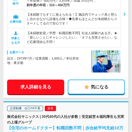
＜年収例＞ 500万円／入社5年／30歳 370万円…
給与
初年度の年収：
310～450万円
【未経験でもすぐに覚えられる！】施設内でチェック表と照ら
し合わせながら設備を点検！◆先輩もほとんどが未経験からス
仕事内容
タートしてるので安心です！
【未経験歓迎／学歴・転職回数不問】社会人経験のある方。★
「新しいことにチャレンジしたい」「オフも充実させたい」な
対象と
ど応募理由も不問！
なる方
企業データ
設立：1973年7月／従業員数：1,600人／本社所在
地：東京都
求人詳細を見る
気になる
志望動機・自己PR不要
株式会社サニックス | 30代40代の入社が多数｜安定経営＆福利厚生も充実
の上場グループ
【住宅のホームドクター】転職回数不問｜歩合給平均支給10万