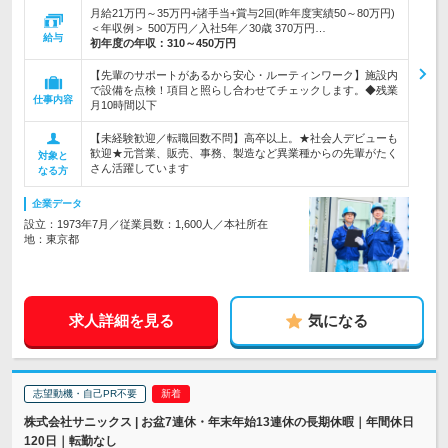
月給21万円～35万円+諸手当+賞与2回(昨年度実績50～80万円)
＜年収例＞ 500万円／入社5年／30歳 370万円…
給与
初年度の年収：
310～450万円
【先輩のサポートがあるから安心・ルーティンワーク】施設内
で設備を点検！項目と照らし合わせてチェックします。◆残業
仕事内容
月10時間以下
【未経験歓迎／転職回数不問】高卒以上。★社会人デビューも
歓迎★元営業、販売、事務、製造など異業種からの先輩がたく
対象と
さん活躍しています
なる方
企業データ
設立：1973年7月／従業員数：1,600人／本社所在
地：東京都
求人詳細を見る
気になる
志望動機・自己PR不要
株式会社サニックス | お盆7連休・年末年始13連休の長期休暇｜年間休日
120日｜転勤なし