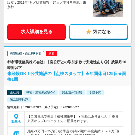
設立：2011年4月／従業員数：74人／本社所在地：東
京都
求人詳細を見る
気になる
志望動機・自己PR不要
都市環境整美株式会社 | 【官公庁との取引多数で安定性あり◎】残業月10
時間以下
未経験OK！公共施設の【点検スタッフ】★年間休日125日★面
接1回
正社員
職種・業種未経験OK
完全週休2日制
学歴不問
第二新卒歓迎
情報更新日：2026/07/24 終了予定日：2026/08/27
【全国各地で募集！積極採用中】 ▼転勤はありません！ ※各
支店からプロジェクト先に配属されます。…
勤務地
月給21万円～35万円+諸手当+賞与2回(昨年度実績50～80万円)