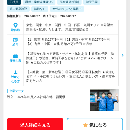
正社員
職種・業種未経験OK
完全週休2日制
学歴不問
第二新卒歓迎
転勤なし
女性のおしごと掲載中
情報更新日：2026/08/07 終了予定日：2026/09/17
東北・関東・中京・関西・中国・四国・九州エリア ※希望の
勤務地へ配属いたします。 東北 宮城県仙台…
勤務地
【1】関東 月給28万1千円 【2】関西・中京 月給26万6千円
【3】九州・中国・東北 月給24万1千円 ※月給…
給与
【 基礎から学べる研修・サポート体制あり 】住宅の予防（防
除施工）や補修、断熱工事などを行います ★2～3名のチーム
仕事内容
制 ★日勤のお仕事です！
【未経験・第二新卒歓迎 】◎男女不問 ◎要運転免許 ★歓迎し
ます ⇒・手に職つけたい方 ・安定収入が欲しい方 ・働き方を
対象と
変えたい方
なる方
企業データ
設立：2024年10月／本社所在地：福岡県
求人詳細を見る
気になる