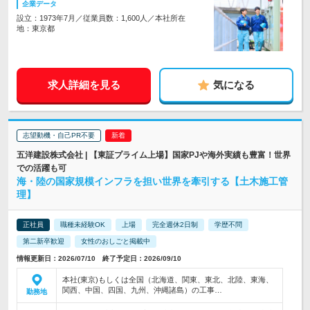
企業データ
設立：1973年7月／従業員数：1,600人／本社所在
地：東京都
求人詳細を見る
気になる
志望動機・自己PR不要
五洋建設株式会社 | 【東証プライム上場】国家PJや海外実績も豊富！世界
での活躍も可
海・陸の国家規模インフラを担い世界を牽引する【土木施工管
理】
正社員
職種未経験OK
上場
完全週休2日制
学歴不問
第二新卒歓迎
女性のおしごと掲載中
情報更新日：2026/07/10 終了予定日：2026/09/10
本社(東京)もしくは全国（北海道、関東、東北、北陸、東海、
関西、中国、四国、九州、沖縄諸島）の工事…
勤務地