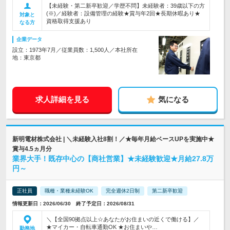
【未経験・第二新卒歓迎／学歴不問】未経験者：39歳以下の方
(※)／経験者：設備管理の経験★賞与年2回★長期休暇あり★
対象と
資格取得支援あり
なる方
企業データ
設立：1973年7月／従業員数：1,500人／本社所在
地：東京都
求人詳細を見る
気になる
新明電材株式会社 | ＼未経験入社8割！／★毎年月給ベースUPを実施中★
賞与4.5ヵ月分
業界大手！既存中心の【商社営業】★未経験歓迎★月給27.8万
円～
正社員
職種・業種未経験OK
完全週休2日制
第二新卒歓迎
情報更新日：2026/06/30 終了予定日：2026/08/31
＼【全国90拠点以上☆あなたがお住まいの近くで働ける】／
★マイカー・自転車通勤OK ★お住まいや…
勤務地