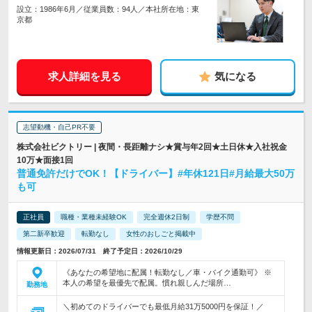
設立：1986年6月／従業員数：94人／本社所在地：東
京都
求人詳細を見る
気になる
志望動機・自己PR不要
株式会社ビクトリー | 夜間・長距離ナシ★賞与年2回★土日休★入社祝金
10万★面接1回
普通免許だけでOK！【ドライバー】#年休121日#月給最大50万
も可
正社員
職種・業種未経験OK
完全週休2日制
学歴不問
第二新卒歓迎
転勤なし
女性のおしごと掲載中
情報更新日：2026/07/31 終了予定日：2026/10/29
《あなたの希望地に配属！転勤なし／車・バイク通勤可》 ※
本人の希望を最優先で配属。慣れ親しんだ場所…
勤務地
＼初めてのドライバーでも最低月給31万5000円を保証！／