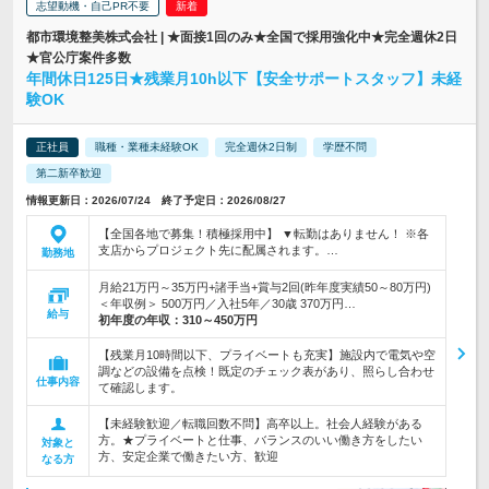
志望動機・自己PR不要
都市環境整美株式会社 | ★面接1回のみ★全国で採用強化中★完全週休2日
★官公庁案件多数
年間休日125日★残業月10h以下【安全サポートスタッフ】未経
験OK
正社員
職種・業種未経験OK
完全週休2日制
学歴不問
第二新卒歓迎
情報更新日：2026/07/24 終了予定日：2026/08/27
【全国各地で募集！積極採用中】 ▼転勤はありません！ ※各
支店からプロジェクト先に配属されます。…
勤務地
月給21万円～35万円+諸手当+賞与2回(昨年度実績50～80万円)
＜年収例＞ 500万円／入社5年／30歳 370万円…
給与
初年度の年収：
310～450万円
【残業月10時間以下、プライベートも充実】施設内で電気や空
調などの設備を点検！既定のチェック表があり、照らし合わせ
仕事内容
て確認します。
【未経験歓迎／転職回数不問】高卒以上。社会人経験がある
方。★プライベートと仕事、バランスのいい働き方をしたい
対象と
方、安定企業で働きたい方、歓迎
なる方