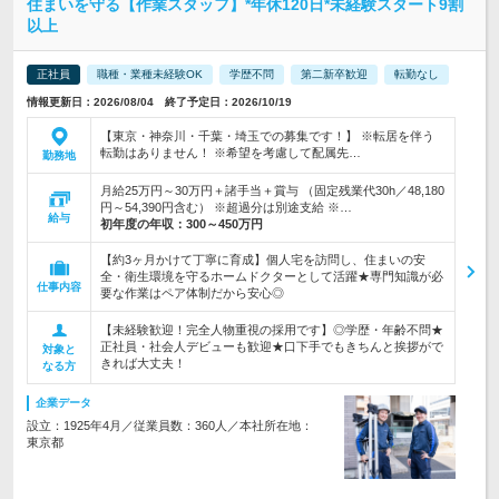
住まいを守る【作業スタッフ】*年休120日*未経験スタート9割
以上
正社員
職種・業種未経験OK
学歴不問
第二新卒歓迎
転勤なし
情報更新日：2026/08/04 終了予定日：2026/10/19
【東京・神奈川・千葉・埼玉での募集です！】 ※転居を伴う
転勤はありません！ ※希望を考慮して配属先…
勤務地
月給25万円～30万円＋諸手当＋賞与 （固定残業代30h／48,180
円～54,390円含む） ※超過分は別途支給 ※…
給与
初年度の年収：
300～450万円
【約3ヶ月かけて丁寧に育成】個人宅を訪問し、住まいの安
全・衛生環境を守るホームドクターとして活躍★専門知識が必
仕事内容
要な作業はペア体制だから安心◎
【未経験歓迎！完全人物重視の採用です】◎学歴・年齢不問★
正社員・社会人デビューも歓迎★口下手でもきちんと挨拶がで
対象と
きれば大丈夫！
なる方
企業データ
設立：1925年4月／従業員数：360人／本社所在地：
東京都