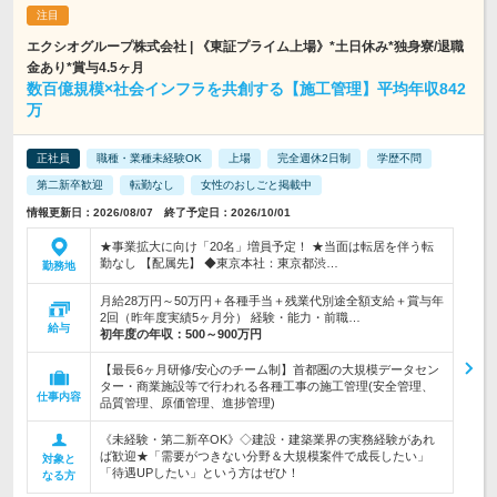
エクシオグループ株式会社 | 《東証プライム上場》*土日休み*独身寮/退職
金あり*賞与4.5ヶ月
数百億規模×社会インフラを共創する【施工管理】平均年収842
万
正社員
職種・業種未経験OK
上場
完全週休2日制
学歴不問
第二新卒歓迎
転勤なし
女性のおしごと掲載中
情報更新日：2026/08/07 終了予定日：2026/10/01
★事業拡大に向け「20名」増員予定！ ★当面は転居を伴う転
勤なし 【配属先】 ◆東京本社：東京都渋…
勤務地
月給28万円～50万円＋各種手当＋残業代別途全額支給＋賞与年
2回（昨年度実績5ヶ月分） 経験・能力・前職…
給与
初年度の年収：
500～900万円
【最長6ヶ月研修/安心のチーム制】首都圏の大規模データセン
ター・商業施設等で行われる各種工事の施工管理(安全管理、
仕事内容
品質管理、原価管理、進捗管理)
《未経験・第二新卒OK》◇建設・建築業界の実務経験があれ
ば歓迎★「需要がつきない分野＆大規模案件で成長したい」
対象と
「待遇UPしたい」という方はぜひ！
なる方