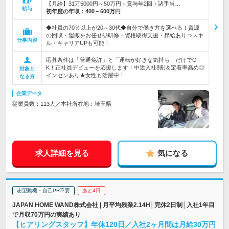
【月給】31万5000円～50万円＋賞与年2回＋諸手当…
給与
初年度の年収：
400～600万円
◆社員の70％以上が20～30代◆自分で働き方を選べる！資源
の回収・運搬をお任せ◎研修・資格取得支援・昇給あり⇒スキ
仕事内容
ル・キャリアUPも可能！
応募条件は「普通免許」と「運転が好きな気持ち」だけでO
K！正社員デビューを応援します！中途入社8割＆定着率高め◎
対象と
インセンあり★女性も活躍中！
なる方
企業データ
従業員数：113人／本社所在地：埼玉県
求人詳細を見る
気になる
志望動機・自己PR不要
あと4日
JAPAN HOME WAND株式会社 | 月平均残業2.14H│完休2日制│入社1年目
で月収70万円の実績あり
【ヒアリングスタッフ】年休120日／入社2ヶ月間は月給30万円