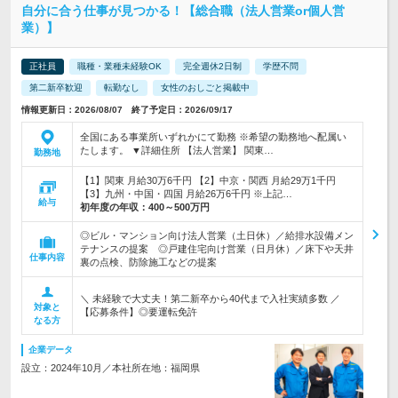
自分に合う仕事が見つかる！【総合職（法人営業or個人営
業）】
正社員
職種・業種未経験OK
完全週休2日制
学歴不問
第二新卒歓迎
転勤なし
女性のおしごと掲載中
情報更新日：2026/08/07 終了予定日：2026/09/17
全国にある事業所いずれかにて勤務 ※希望の勤務地へ配属い
たします。 ▼詳細住所 【法人営業】 関東…
勤務地
【1】関東 月給30万6千円 【2】中京・関西 月給29万1千円
【3】九州・中国・四国 月給26万6千円 ※上記…
給与
初年度の年収：
400～500万円
◎ビル・マンション向け法人営業（土日休）／給排水設備メン
テナンスの提案 ◎戸建住宅向け営業（日月休）／床下や天井
仕事内容
裏の点検、防除施工などの提案
＼ 未経験で大丈夫！第二新卒から40代まで入社実績多数 ／
対象と
【応募条件】◎要運転免許
なる方
企業データ
設立：2024年10月／本社所在地：福岡県