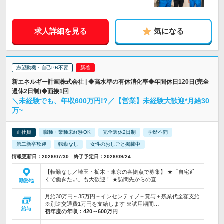
求人詳細を見る
気になる
志望動機・自己PR不要
新エネルギー計画株式会社 | ◆高水準の有休消化率◆年間休日120日(完全
週休2日制)◆面接1回
＼未経験でも、年収600万円!?／【営業】未経験大歓迎*月給30
万~
正社員
職種・業種未経験OK
完全週休2日制
学歴不問
第二新卒歓迎
転勤なし
女性のおしごと掲載中
情報更新日：2026/07/30 終了予定日：2026/09/24
【転勤なし／埼玉・栃木・東京の各拠点で募集】 ★「自宅近
くで働きたい」も大歓迎！ ★訪問先からの直…
勤務地
月給30万円～35万円＋インセンティブ＋賞与＋残業代全額支給
※別途交通費1万円を支給します ※試用期間…
給与
初年度の年収：
420～600万円