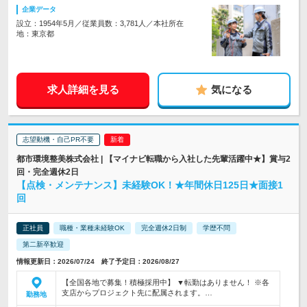
企業データ
設立：1954年5月／従業員数：3,781人／本社所在
地：東京都
求人詳細を見る
気になる
志望動機・自己PR不要
都市環境整美株式会社 | 【マイナビ転職から入社した先輩活躍中★】賞与2
回・完全週休2日
【点検・メンテナンス】未経験OK！★年間休日125日★面接1
回
正社員
職種・業種未経験OK
完全週休2日制
学歴不問
第二新卒歓迎
情報更新日：2026/07/24 終了予定日：2026/08/27
【全国各地で募集！積極採用中】 ▼転勤はありません！ ※各
支店からプロジェクト先に配属されます。…
勤務地