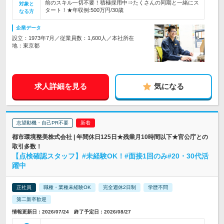
前のスキル一切不要！積極採用中⇒たくさんの同期と一緒にス
対象と
タート！★年収例:500万円/30歳
なる方
企業データ
設立：1973年7月／従業員数：1,600人／本社所在
地：東京都
求人詳細を見る
気になる
志望動機・自己PR不要
都市環境整美株式会社 | 年間休日125日★残業月10時間以下★官公庁との
取引多数！
【点検確認スタッフ】#未経験OK！#面接1回のみ#20・30代活
躍中
正社員
職種・業種未経験OK
完全週休2日制
学歴不問
第二新卒歓迎
情報更新日：2026/07/24 終了予定日：2026/08/27