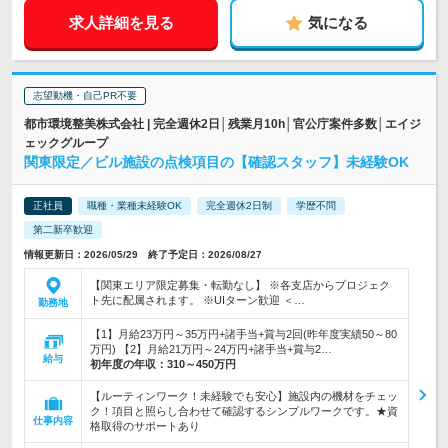
求人詳細を見る
気になる
志望動機・自己PR不要
都市環境整美株式会社 | 完全週休2日│残業月10h│官公庁案件多数│エイジ
ェックグループ
関東限定／ビル施設の点検項目の【確認スタッフ】未経験OK
正社員
職種・業種未経験OK
完全週休2日制
学歴不問
第二新卒歓迎
情報更新日：2026/05/29 終了予定日：2026/08/27
【関東エリア限定募集・転勤なし】 ※各支店からプロジェク
ト先に配属されます。 ※UIターン歓迎 ＜…
勤務地
【1】月給23万円～35万円+諸手当+賞与2回(昨年度実績50～80
万円) 【2】月給21万円～24万円+諸手当+賞与2…
給与
初年度の年収：
310～450万円
【ルーティンワーク！未経験でも安心】施設内の機材をチェッ
ク！項目と照らし合わせて確認するシンプルワークです。★資
仕事内容
格取得のサポートあり