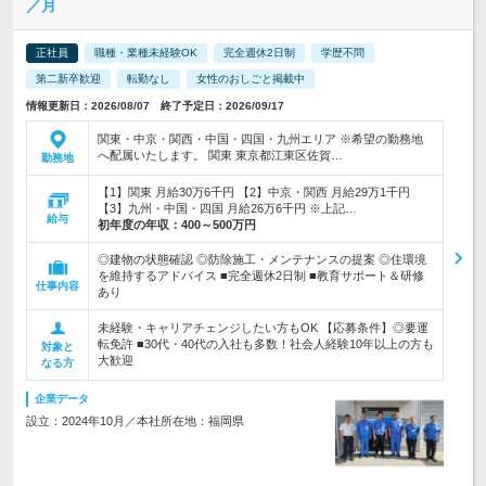
／月
正社員
職種・業種未経験OK
完全週休2日制
学歴不問
第二新卒歓迎
転勤なし
女性のおしごと掲載中
情報更新日：2026/08/07 終了予定日：2026/09/17
関東・中京・関西・中国・四国・九州エリア ※希望の勤務地
へ配属いたします。 関東 東京都江東区佐賀…
勤務地
【1】関東 月給30万6千円 【2】中京・関西 月給29万1千円
【3】九州・中国・四国 月給26万6千円 ※上記…
給与
初年度の年収：
400～500万円
◎建物の状態確認 ◎防除施工・メンテナンスの提案 ◎住環境
を維持するアドバイス ■完全週休2日制 ■教育サポート＆研修
仕事内容
あり
未経験・キャリアチェンジしたい方もOK 【応募条件】◎要運
転免許 ■30代・40代の入社も多数！社会人経験10年以上の方も
対象と
大歓迎
なる方
企業データ
設立：2024年10月／本社所在地：福岡県