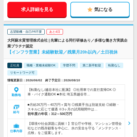
求人詳細を見る
気になる
志望動機・自己PR不要
あと4日
大阿蘇水質管理株式会社 | 先輩による同行研修あり／多様な働き方実践企
業プラチナ認定
【インフラ営業】未経験歓迎／残業月20h以内／土日祝休
正社員
職種・業種未経験OK
学歴不問
第二新卒歓迎
転勤なし
リモートワーク可
情報更新日：2026/06/02 終了予定日：2026/08/10
【転勤なし/越谷本社に配属】 ◎社用車での直行直帰OK ◎
車・バイク通勤OK ■本社 埼玉県越谷市…
勤務地
■月給26万円～40万円＋賞与 ◎残業手当は別途支給 ◎経験・
スキルに応じて優遇 ※3ヶ月の試用期間中は…
給与
初年度の年収：
312～500万円
【環境や社会課題に貢献！】官公庁や学校、マンション管理会
社などの既存顧客を中心に、水の安全を守る「メンテナンス・
仕事内容
点検」をご提案します。