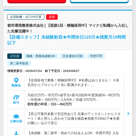
志望動機・自己PR不要
都市環境整美株式会社 | 【面接1回・積極採用中】マイナビ転職から入社し
た先輩活躍中！
【設備スタッフ】未経験歓迎★年間休日125日★残業月10時間
以下
正社員
職種・業種未経験OK
完全週休2日制
学歴不問
第二新卒歓迎
情報更新日：2026/07/24 終了予定日：2026/08/27
【全国各地で募集！積極採用中】 ▼転勤はありません！ ※各
支店からプロジェクト先に配属されます。…
勤務地
月給21万円～35万円+諸手当+賞与2回(昨年度実績50～80万円)
＜年収例＞ 500万円／入社5年／30歳 370万円…
給与
初年度の年収：
310～450万円
【官公庁案件多数で安定性あり】先輩のアシスタントからスタ
ート！表と照らし合わせて設備を確認★残業月10h以下★先輩
仕事内容
が隣にいるので安心
【未経験・第二新卒・初めての社会人もOK・学歴不問】入社