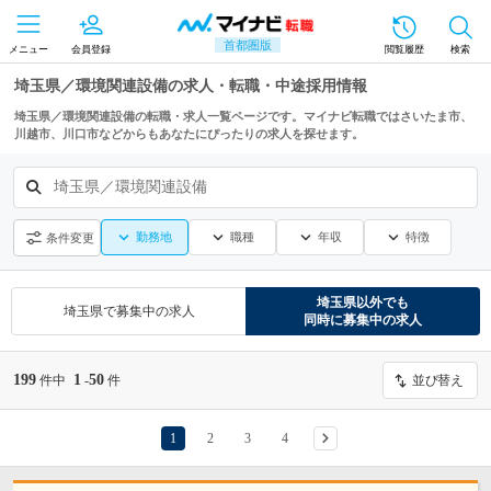
首都圏版
メニュー
会員登録
閲覧履歴
検索
埼玉県／環境関連設備の求人・転職・中途採用情報
埼玉県／環境関連設備の転職・求人一覧ページです。マイナビ転職ではさいたま市、
川越市、川口市などからもあなたにぴったりの求人を探せます。
埼玉県／環境関連設備
勤務地
職種
年収
特徴
条件変更
埼玉県
以外でも
埼玉県
で募集中の求人
同時に募集中の求人
199
1
50
件中
-
件
並び替え
1
2
3
4