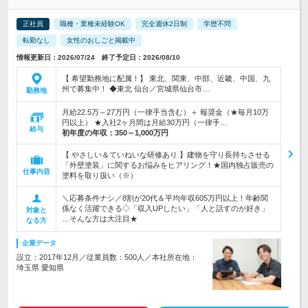
正社員
職種・業種未経験OK
完全週休2日制
学歴不問
転勤なし
女性のおしごと掲載中
情報更新日：2026/07/24 終了予定日：2026/08/10
【 希望勤務地に配属！】 東北、関東、中部、近畿、中国、九
州で募集中！ ◆東北 仙台／宮城県仙台市…
勤務地
月給22.5万～27万円（一律手当含む）＋ 報奨金（★毎月10万
円以上） ★入社2ヶ月間は月給30万円（一律手…
給与
初年度の年収：
350～1,000万円
【 やさしい＆ていねいな研修あり 】建物を守り長持ちさせる
「外壁塗装」に関するお悩みをヒアリング！★国内独占販売の
仕事内容
塗料を取り扱い（※）
＼応募条件ナシ／8割が20代＆平均年収605万円以上！年齢関
係なく活躍できる◇「収入UPしたい」「人と話すのが好き」
対象と
…そんな方は大注目★
なる方
企業データ
設立：2017年12月／従業員数：500人／本社所在地：
埼玉県 愛知県