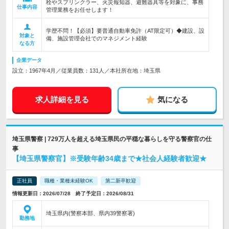
栓やスプリンクラー、火災報知器、避難器具等を対象に、事務
仕事内容
管理業務をお任せします！
学歴不問！【必須】要普通自動車免許（AT限定可）◆建設、設
対象と
備、施設管理会社でのマネジメント経験
なる方
企業データ
設立：1967年4月／従業員数：131人／本社所在地：埼玉県
求人詳細を見る
気になる
埼玉県警察 | 729万人を超える埼玉県民の平穏な暮らしを守る警察官の仕
事
【埼玉県警察官】※受験年齢34歳まで★社会人経験者歓迎★
正社員
職種・業種未経験OK
第二新卒歓迎
情報更新日：2026/07/28 終了予定日：2026/08/31
埼玉県内(警察本部、県内39警察署)
勤務地