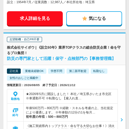
設立：1954年7月／従業員数：12,987人／本社所在地：埼玉県
求人詳細を見る
気になる
志望動機・自己PR不要
株式会社サイボウ | 《設立60年》業界TOPクラスの総合防災企業！命を守
るプロ集団！
防災の専門家として活躍！保守・点検部門の【事務管理職】
正社員
業種未経験OK
学歴不問
第二新卒歓迎
転勤なし
女性のおしごと掲載中
情報更新日：2026/08/05 終了予定日：2026/11/12
★2026年5月に開設しました！ 本社／埼玉県さいたま市北区
※車通勤不可 ※転勤なし 【雇入れ直…
勤務地
年俸500万円～800万円 ※経験・スキルを考慮の上、当社規定
により優遇します。 ※年俸額の12分の1を毎月…
給与
初年度の年収：
500～800万円
《施工実績県内トップクラス・命を守る大切なお仕事！》消火