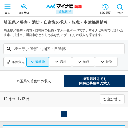
首都圏版
メニュー
会員登録
閲覧履歴
検索
埼玉県／警察・消防・自衛隊の求人・転職・中途採用情報
埼玉県／警察・消防・自衛隊の転職・求人一覧ページです。マイナビ転職ではさいた
ま市、川越市、川口市などからもあなたにぴったりの求人を探せます。
埼玉県／警察・消防・自衛隊
勤務地
職種
年収
特徴
条件変更
埼玉県
以外でも
埼玉県
で募集中の求人
同時に募集中の求人
12
1
12
件中
-
件
並び替え
1