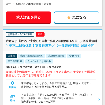
設立：1954年7月／本社所在地：東京都
求人詳細を見る
気になる
志望動機・自己PR不要
防衛省 | 任期のない安定した国家公務員／年間休日120日～／医療費無料
＼基本土日祝休み！衣食住無料／【一般曹候補生】経験不問
正社員
職種・業種未経験OK
完全週休2日制
学歴不問
第二新卒歓迎
女性のおしごと掲載中
情報更新日：2026/07/31 終了予定日：2026/09/03
★100以上の職種から、自分らしいキャリアを歩める ★安定した国家公
務員として、定年まで活躍できます！
東京都をはじめとする、全国の駐屯地または基地 ＜北海道・
東北地方＞ ■北海道 ■青森県 ■岩手県…
勤務地
＜大卒以上＞ 月給：239,600円＋各種手当＋賞与（年2回） ＜
短大（2年制）卒＞ 月給：238,100円＋各種手…
給与
初年度の年収：
360～460万円