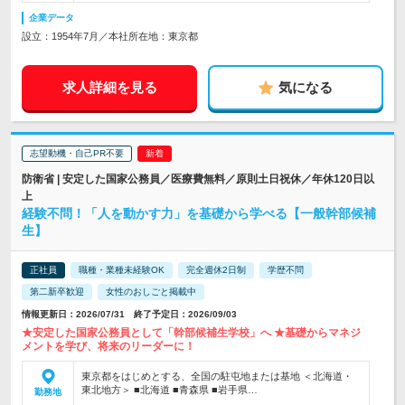
企業データ
設立：1954年7月／本社所在地：東京都
求人詳細を見る
気になる
志望動機・自己PR不要
防衛省 | 安定した国家公務員／医療費無料／原則土日祝休／年休120日以
上
経験不問！「人を動かす力」を基礎から学べる【一般幹部候補
生】
正社員
職種・業種未経験OK
完全週休2日制
学歴不問
第二新卒歓迎
女性のおしごと掲載中
情報更新日：2026/07/31 終了予定日：2026/09/03
★安定した国家公務員として「幹部候補生学校」へ ★基礎からマネジ
メントを学び、将来のリーダーに！
東京都をはじめとする、全国の駐屯地または基地 ＜北海道・
東北地方＞ ■北海道 ■青森県 ■岩手県…
勤務地