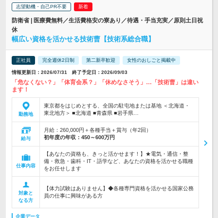
志望動機・自己PR不要
防衛省 | 医療費無料／生活費格安の寮あり／待遇・手当充実／原則土日祝
休
幅広い資格を活かせる技術曹【技術系総合職】
正社員
完全週休2日制
第二新卒歓迎
女性のおしごと掲載中
情報更新日：2026/07/31 終了予定日：2026/09/03
「危なくない？」「体育会系？」「休めなさそう」…「技術曹」は違い
ます！
東京都をはじめとする、全国の駐屯地または基地 ＜北海道・
東北地方＞ ■北海道 ■青森県 ■岩手県…
勤務地
月給：260,000円＋各種手当＋賞与（年2回）
初年度の年収：
450～600万円
給与
【あなたの資格も、きっと活かせます！】★電気・通信・整
備・救急・歯科・IT・語学など、あなたの資格を活かせる職種
仕事内容
をお任せします
【体力試験はありません】◆各種専門資格を活かせる国家公務
対象と
員の仕事に興味がある方
なる方
企業データ