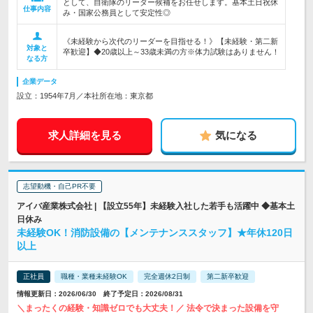
として、自衛隊のリーダー候補をお任せします。基本土日祝休
仕事内容
み・国家公務員として安定性◎
《未経験から次代のリーダーを目指せる！》【未経験・第二新
対象と
卒歓迎】◆20歳以上～33歳未満の方※体力試験はありません！
なる方
企業データ
設立：1954年7月／本社所在地：東京都
求人詳細を見る
気になる
志望動機・自己PR不要
アイバ産業株式会社 | 【設立55年】未経験入社した若手も活躍中 ◆基本土
日休み
未経験OK！消防設備の【メンテナンススタッフ】★年休120日
以上
正社員
職種・業種未経験OK
完全週休2日制
第二新卒歓迎
情報更新日：2026/06/30 終了予定日：2026/08/31
＼まったくの経験・知識ゼロでも大丈夫！／ 法令で決まった設備を守