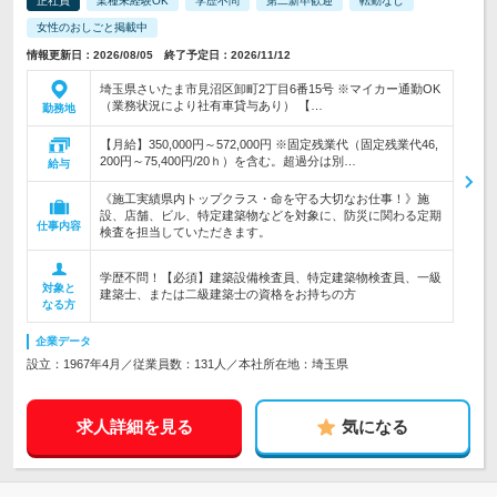
正社員
業種未経験OK
学歴不問
第二新卒歓迎
転勤なし
女性のおしごと掲載中
情報更新日：2026/08/05 終了予定日：2026/11/12
埼玉県さいたま市見沼区卸町2丁目6番15号 ※マイカー通勤OK
（業務状況により社有車貸与あり） 【…
勤務地
【月給】350,000円～572,000円 ※固定残業代（固定残業代46,
200円～75,400円/20ｈ）を含む。超過分は別…
給与
《施工実績県内トップクラス・命を守る大切なお仕事！》施
設、店舗、ビル、特定建築物などを対象に、防災に関わる定期
仕事内容
検査を担当していただきます。
学歴不問！【必須】建築設備検査員、特定建築物検査員、一級
対象と
建築士、または二級建築士の資格をお持ちの方
なる方
企業データ
設立：1967年4月／従業員数：131人／本社所在地：埼玉県
求人詳細を見る
気になる