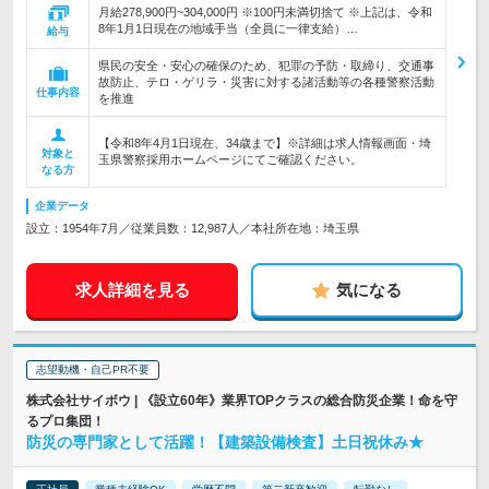
月給278,900円~304,000円 ※100円未満切捨て ※上記は、令和
8年1月1日現在の地域手当（全員に一律支給）…
給与
県民の安全・安心の確保のため、犯罪の予防・取締り、交通事
故防止、テロ・ゲリラ・災害に対する諸活動等の各種警察活動
仕事内容
を推進
【令和8年4月1日現在、34歳まで】※詳細は求人情報画面・埼
対象と
玉県警察採用ホームページにてご確認ください。
なる方
企業データ
設立：1954年7月／従業員数：12,987人／本社所在地：埼玉県
求人詳細を見る
気になる
志望動機・自己PR不要
株式会社サイボウ | 《設立60年》業界TOPクラスの総合防災企業！命を守
るプロ集団！
防災の専門家として活躍！【建築設備検査】土日祝休み★