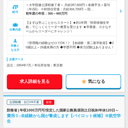
＜大学院修士課程修了者＞ 月給287,600円＋各種手当＋賞与
（年2回） ※幹部任官後：月給304,700円 ＜院…
給与
初年度の年収：
360～460万円
【まずは学ぶことからスタート】★約1年間「幹部候補生学
校」でじっくりリーダー教育を受けます ★卒業後、小さなチ
仕事内容
ームからリーダーにチャレンジ！
《管理職の経験はゼロでOK！》【未経験・第二新卒歓迎】◆2
対象と
0歳以上～26歳未満の方 ◆学歴不問 ◆体力試験はありません！
なる方
企業データ
設立：1954年7月／本社所在地：東京都
求人詳細を見る
気になる
志望動機・自己PR不要
防衛省 | 年収1000万円可/安定した国家公務員/原則土日祝休/年休120日～
費用０♪未経験から国が養成します【パイロット候補】※航空学
生