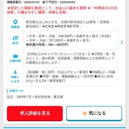
情報更新日：2026/07/31 終了予定日：2026/09/03
★安定した国家公務員として、社会人の基本を習得 ★「年間休日120日
程度」の働きやすい環境・待遇も充実♪
東京都をはじめとする、全国の駐屯地または基地 ＜北海道・
東北地方＞ ■北海道 ■青森県 ■岩手県…
勤務地
＜中卒・高卒＞ 月給：239,500円＋各種手当＋賞与（年2回）
＜大卒＞ 月給：257,200円＋各種手当＋賞与…
給与
初年度の年収：
360～460万円
【100以上のキャリアにチャレンジできる！】★2等陸・海・空
士として、国の防衛・災害派遣・国際貢献などの自衛官として
仕事内容
の業務をお任せします！
【未経験・第二新卒・社会人デビュー歓迎】◆18歳以上～33歳
未満の方 ◆学歴・資格・運動経験など一切不問 ◆体力に自信
対象と
がない方もOK！教育体制◎
なる方
企業データ
設立：1954年7月／本社所在地：東京都
求人詳細を見る
気になる