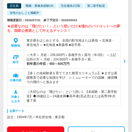
正社員
職種・業種未経験OK
完全週休2日制
第二新卒歓迎
女性のおしごと掲載中
情報更新日：2026/07/31 終了予定日：2026/09/03
★必要なのは「飛びたい！」という想いだけ★憧れのパイロットへの夢
を、国家公務員として叶えるチャンス！
東京都をはじめとする、全国の駐屯地または基地 ＜北海道・
東北地方＞ ■北海道 ■青森県 ■岩手県…
勤務地
＜大卒＞ 月給：239,600円＋各種手当＋賞与（年2回） ＜上記
以外の方＞ 月給：224,600円＋各種手当＋賞…
給与
初年度の年収：
450～600万円
【多くの未経験者を育ててきた教育カリキュラム】★まずは基
礎教育で必要な知識を学び、シミュレーターでの訓練、練習機
仕事内容
での飛行へと進みます
《大切なのは「飛びたい」という想い》【未経験・第二新卒歓
迎】◆18歳以上～24歳未満◆高卒者(見込含)または高専3年次
対象と
修了者
なる方
企業データ
設立：1954年7月／本社所在地：東京都