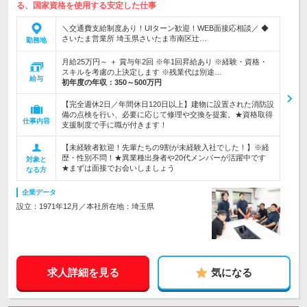
る、国家資格を使用する安定した仕事
＼交通費支給制度あり！UIターン歓迎！WEB面接応相談／ ◆
さいたま営業所 埼玉県さいたま市南区辻…
勤務地
月給25万円～ ＋ 賞与年2回 ※年1回昇給あり ※経験・資格・
スキルを考慮の上決定します ※残業代は別途…
給与
初年度の年収：
350～500万円
【完全週休2日／年間休日120日以上】建物に設置された消防設
備の点検を行い、必要に応じて修理や交換を提案。★資格取得
仕事内容
支援制度で手に職が付きます！
【未経験者歓迎！先輩たちの9割が未経験入社でした！】※経
歴・性別不問！★異業種出身者や20代メンバーが活躍中です
対象と
★まずは面接でお会いしましょう
なる方
企業データ
設立：1971年12月／本社所在地：埼玉県
求人詳細を見る
気になる