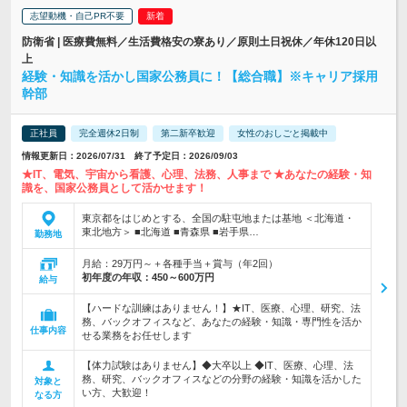
志望動機・自己PR不要
防衛省 | 医療費無料／生活費格安の寮あり／原則土日祝休／年休120日以
上
経験・知識を活かし国家公務員に！【総合職】※キャリア採用
幹部
正社員
完全週休2日制
第二新卒歓迎
女性のおしごと掲載中
情報更新日：2026/07/31 終了予定日：2026/09/03
★IT、電気、宇宙から看護、心理、法務、人事まで ★あなたの経験・知
識を、国家公務員として活かせます！
東京都をはじめとする、全国の駐屯地または基地 ＜北海道・
東北地方＞ ■北海道 ■青森県 ■岩手県…
勤務地
月給：29万円～＋各種手当＋賞与（年2回）
初年度の年収：
450～600万円
給与
【ハードな訓練はありません！】★IT、医療、心理、研究、法
務、バックオフィスなど、あなたの経験・知識・専門性を活か
仕事内容
せる業務をお任せします
【体力試験はありません】◆大卒以上 ◆IT、医療、心理、法
務、研究、バックオフィスなどの分野の経験・知識を活かした
対象と
い方、大歓迎！
なる方