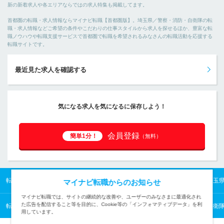
新の新着求人や各エリアならではの求人特集も掲載してます。
首都圏の転職・求人情報ならマイナビ転職【首都圏版】。埼玉県／警察・消防・自衛隊の転
職・求人情報などご希望の条件やこだわりの仕事スタイルから求人を探せるほか、豊富な転
職ノウハウや転職支援サービスで首都圏で転職を希望されるみなさんの転職活動を応援する
転職サイトです。
最近見た求人を確認する
気になる求人を気になるに保存しよう！
会員登録
簡単1分！
（無料）
転職TOP
首都圏の転職・求人情報TOP
埼玉県の転職・求人情報TOP
埼玉
マイナビ転職からのお知らせ
マイナビ転職では、サイトの継続的な改善や、ユーザーのみなさまに最適化され
た広告を配信すること等を目的に、Cookie等の「インフォマティブデータ」を利
転職TOP
業種から探す
公的機関の転職・求人情報一覧
警察・消防・自衛
用しています。