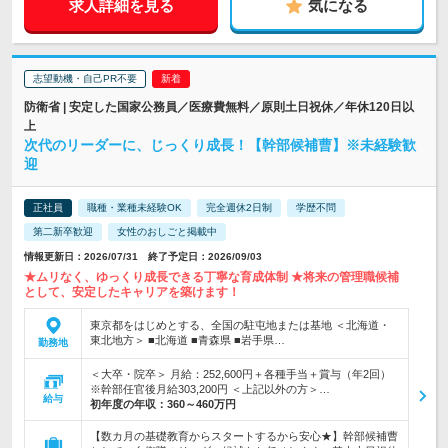
求人詳細を見る
気になる
志望動機・自己PR不要
防衛省 | 安定した国家公務員／医療費無料／原則土日祝休／年休120日以
上
次代のリーダーに、じっくり成長！【幹部候補曹】※未経験歓
迎
正社員
職種・業種未経験OK
完全週休2日制
学歴不問
第二新卒歓迎
女性のおしごと掲載中
情報更新日：2026/07/31 終了予定日：2026/09/03
★ムリなく、ゆっくり成長できる丁寧な育成体制 ★将来の管理職候補
として、安定したキャリアを築けます！
東京都をはじめとする、全国の駐屯地または基地 ＜北海道・
東北地方＞ ■北海道 ■青森県 ■岩手県…
勤務地
＜大卒・院卒＞ 月給：252,600円＋各種手当＋賞与（年2回）
※幹部任官後月給303,200円 ＜上記以外の方＞…
給与
初年度の年収：
360～460万円
【数カ月の基礎教育からスタートするから安心★】幹部候補曹