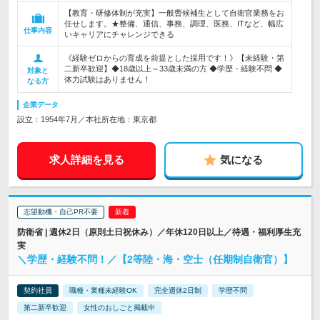
【教育・研修体制が充実】一般曹候補生として自衛官業務をお
任せします。★整備、通信、事務、調理、医務、ITなど、幅広
仕事内容
いキャリアにチャレンジできる
《経験ゼロからの育成を前提とした採用です！》【未経験・第
二新卒歓迎】◆18歳以上～33歳未満の方 ◆学歴・経験不問 ◆
対象と
体力試験はありません！
なる方
企業データ
設立：1954年7月／本社所在地：東京都
求人詳細を見る
気になる
志望動機・自己PR不要
防衛省 | 週休2日（原則土日祝休み）／年休120日以上／待遇・福利厚生充
実
＼学歴・経験不問！／【2等陸・海・空士（任期制自衛官）】
契約社員
職種・業種未経験OK
完全週休2日制
学歴不問
第二新卒歓迎
女性のおしごと掲載中