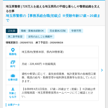
埼玉県警察 | 729万人を超える埼玉県民の平穏な暮らしや警察組織を支え
る仕事
埼玉県警察の【事務系総合職(初級)】※受験年齢17歳～20歳ま
で
正社員
職種・業種未経験OK
完全週休2日制
学歴不問
第二新卒歓迎
女性のおしごと掲載中
情報更新日：2026/07/21 終了予定日：2026/08/24
埼玉県内(警察本部、県内39警察署)
勤務地
月給：228,400円 ※初級職員
給与
適性や希望に応じて、遺失拾得業務、免許更新等の各種窓口業
務、職員の給与・勤務管理や福利厚生業務等を担当していただ
仕事内容
きます。
【令和8年4月1日現在、17歳～20歳まで（初級）】※詳細は求
人情報画面・埼玉県警察採用ホームページにてご確認くださ
対象と
い。
なる方
企業データ